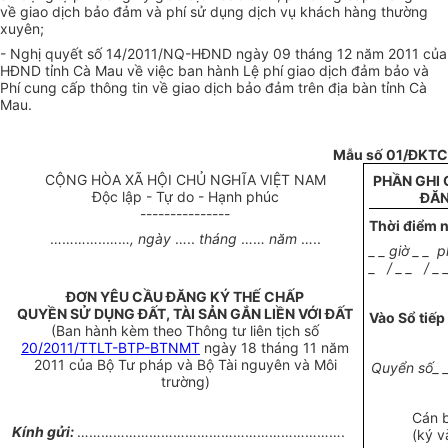
về giao dịch bảo đảm và phí sử dụng dịch vụ khách hàng thường
xuyên;
- Nghị quyết số 14/2011/NQ-HĐND ngày 09 tháng 12 năm 2011 của
HĐND tỉnh Cà Mau về việc ban hành Lệ phí giao dịch đảm bảo và
Phí cung cấp thông tin về giao dịch bảo đảm trên địa bàn tỉnh Cà
Mau.
Mẫu số 01/ĐKTC
CỘNG HÒA XÃ HỘI CHỦ NGHĨA VIỆT NAM
PHẦN GHI 
Độc lập - Tự do - Hạnh phúc
ĐĂN
---------------
Thời điểm n
………
…..
……
, ngày
…..
tháng
……
năm
…..
_ _ giờ _ _ 
_ / _ _ / _ 
ĐƠN YÊU CẦU ĐĂNG KÝ THẾ CHẤP
QUYỀN SỬ DỤNG ĐẤT, TÀI SẢN GẮN LIỀN VỚI ĐẤT
Vào Sổ tiếp
(Ban hành kèm theo Thông tư liên tịch số
20/2011/TTLT-BTP-BTNMT
ngày 18 tháng 11 năm
2011 của Bộ Tư pháp và Bộ Tài nguyên và Môi
Quyển số_ _
trường)
Cán 
Kính gửi:
………………………………………………………….
(ký v