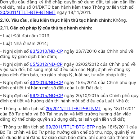
Đơn yêu cầu đăng ký thế chấp quyền sử dụng đất, tài sản gắn liền
với đất, mẫu số 01/ĐKTC ban hành kèm theo Thông tư liên tịch số
20/2011/TTLT-BTP-BTNMT
ngày 18/11/2011.
2.10. Yêu cầu, điều kiện thực hiện thủ tục hành chính:
Không.
2.11. Căn cứ pháp lý của thủ tục hành chính:
- Luật Đất đai năm 2013;
- Luật Nhà ở năm 2014;
- Nghị định số
83/2010/NĐ-CP
ngày 23/7/2010 của Chính phủ về
đăng ký giao dịch bảo đảm;
- Nghị định số
05/2012/NĐ-CP
ngày 02/02/2012 của Chính phủ về
việc sửa đổi, bổ sung một số điều của các Nghị định về đăng ký
giao dịch đảm bảo, trợ giúp pháp lý, luật sư, tư vấn pháp luật;
- Nghị định số
43/2014/NĐ-CP
ngày 15/5/2014 của Chính phủ quy
định chi tiết thi hành một số điều của Luật Đất đai;
- Nghị định số
99/2015/NĐ-CP
ngày 20/10/2015 của Chính phủ quy
định chi tiết và hướng dẫn thi hành một số điều của Luật Nhà ở;
- Thông tư liên tịch số
20/2011/TTLT-BTP-BTNMT
ngày 18/11/2011
của Bộ Tư pháp và Bộ Tài nguyên và Môi trường hướng dẫn việc
đăng ký thế chấp quyền sử dụng đất, tài sản gắn liền với đất;
- Thông tư liên tịch số
69/2011/TTLT-BTC-BTP
ngày 18/5/2011 của
Bộ Tài chính và Bộ Tư pháp hướng dẫn chế độ thu, nộp, quản lý và
sử dụng lệ phí đăng ký giao dịch bảo đảm, phí cung cấp thông tin