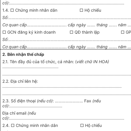
có)
:..................................................................................................
1.4. □ Chứng minh nhân dân □ Hộ chiếu
Số:……………………………………………………………………………………………
Cơ quan cấp
…………………………….
cấp ngày
…….
tháng
…….
năm
…
□ GCN đăng ký kinh doanh □ QĐ thành lập □ GP 
Số:……………………………………………………………………………………………
Cơ quan cấp
…………………………….
cấp ngày
…….
tháng
…….
năm
…
2.
Bên nhận thế chấp
2.1. Tên đầy đủ của tổ chức, cá nhân: (
viết chữ IN HOA)
................................................
.............................................................................................................
2.2. Địa chỉ liên hệ:
......................................................................................................
.............................................................................................................
2.3. Số điện thoại
(nếu có)
: …………………… Fax
(nếu
có)
:.............................................
Địa chỉ email
(nếu
có)
:..................................................................................................
2.4. □ Chứng minh nhân dân □ Hộ chiếu