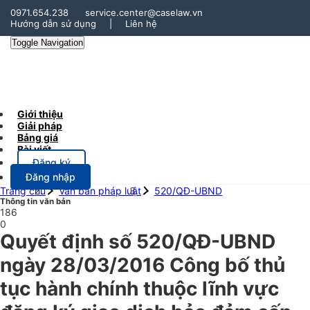
0971.654.238
service.center@caselaw.vn
Hướng dẫn sử dụng
|
Liên hệ
Toggle Navigation
Giới thiệu
Giải pháp
Bảng giá
Bài viết
Đăng ký
Đăng nhập
Trang chủ
Văn bản pháp luật
520/QĐ-UBND
Thông tin văn bản
186
0
Quyết định số 520/QĐ-UBND
ngày 28/03/2016 Công bố thủ
tục hành chính thuộc lĩnh vực