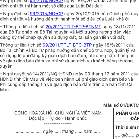
- Nghị định số
43/2014/NĐ-CP
ngày 15/5/2014 của Chính phủ quy
định chi tiết thi hành một số điều của Luật Đất đai;
- Nghị định số
99/2015/NĐ-CP
ngày 20/10/2015 của Chính phủ quy
định chi tiết và hướng dẫn thi hành một số điều của Luật Nhà ở;
- Thông tư liên tịch số
20/2011/TTLT-BTP-BTNMT
ngày 18/11/2011
của Bộ Tư pháp và Bộ Tài nguyên và Môi trường hướng dẫn việc
đăng ký thế chấp quyền sử dụng đất, tài sản gắn liền với đất;
Thông tư liên tịch số
69/2011/TTLT-BTC-BTP
ngày 18/5/2011 của
Bộ Tài chính và Bộ Tư pháp hướng dẫn chế độ thu, nộp, quản lý và
sử dụng lệ phí đăng ký giao dịch bảo đảm, phí cung cấp thông tin
về giao dịch bảo đảm và phí sử dụng dịch vụ khách hàng thường
xuyên;
- Nghị quyết số 14/2011/NQ-HĐND ngày 09 tháng 12 năm 2011 của
HĐND tỉnh Cà Mau về việc ban hành Lệ phí giao dịch đảm bảo và
Phí cung cấp thông tin về giao dịch bảo đảm trên địa bàn tỉnh Cà
Mau.
Mẫu số 01/ĐKTC
CỘNG HÒA XÃ HỘI CHỦ NGHĨA VIỆT NAM
PHẦN GHI
Độc lập - Tự do - Hạnh phúc
ĐĂ
---------------
Thời điểm 
………
…..
……
, ngày
…..
tháng
……
năm
…..
_ _ giờ _ _ 