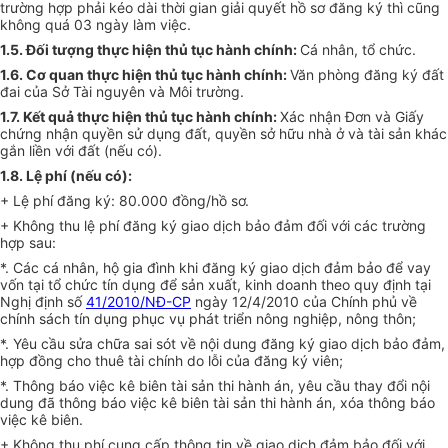
trường hợp phải kéo dài thời gian giải quyết hồ sơ đăng ký thì cũng
không quá 03 ngày làm việc.
1.5. Đối tượng thực hiện thủ tục hành chính:
Cá nhân, tổ chức.
1.6. Cơ quan thực hiện thủ tục hành chính:
Văn phòng đăng ký đất
đai của Sở Tài nguyên và Môi trường.
1.7. Kết quả thực hiện thủ tục hành chính:
Xác nhận Đơn và Giấy
chứng nhận quyền sử dụng đất, quyền sở hữu nhà ở và tài sản khác
gắn liền với đất (nếu có).
1.8. Lệ phí (nếu có):
+ Lệ phí đăng ký: 80.000 đồng/hồ sơ.
+ Không thu lệ phí đăng ký giao dịch bảo đảm đối với các trường
hợp sau:
*. Các cá nhân, hộ gia đình khi đăng ký giao dịch đảm bảo để vay
vốn tại tổ chức tín dụng để sản xuất, kinh doanh theo quy định tại
Nghị định số
41/2010/NĐ-CP
ngày 12/4/2010 của Chính phủ về
chính sách tín dụng phục vụ phát triển nông nghiệp, nông thôn;
*. Yêu cầu sửa chữa sai sót về nội dung đăng ký giao dịch bảo đảm,
hợp đồng cho thuê tài chính do lỗi của đăng ký viên;
*. Thông báo việc kê biên tài sản thi hành án, yêu cầu thay đổi nội
dung đã thông báo việc kê biên tài sản thi hành án, xóa thông báo
việc kê biên.
+ Không thu phí cung cấp thông tin về giao dịch đảm bảo đối với