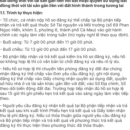
đất đồng thời với tài sản gắn liền với đất hoặc quyền sử dụng đất
đồng thời với tài sản gắn liền với đất hình thành trong tương lai
1.1. Trình tự thực hiện:
- Tổ chức, cá nhân nộp hồ sơ đăng ký thế chấp tại Bộ phận tiếp
nhận và trả kết quả thuộc Sở Tài nguyên và Môi trường (số 69 Phan
Ngọc Hiển, khóm 3, phường 6, thành phố Cà Mau) vào giờ hành
chính các ngày làm việc trong tuần (trừ ngày nghỉ lễ theo quy định).
- Buổi sáng: Từ 7 giờ 00 phút đến 11 giờ 00 phút.
- Buổi chiều: Từ 13 giờ 00 phút đến 17 giờ 00 phút.
- Bộ phận tiếp nhận và trả kết quả kiểm tra hồ sơ đăng ký, nếu hồ
sơ không hợp lệ thì có văn bản từ chối đăng ký và nêu rõ lý do.
- Nếu hồ sơ hợp lệ thì chuyển Văn phòng đăng ký đất đai chứng
nhận đăng ký thế chấp vào Đơn yêu cầu đăng ký; ghi nội dung
đăng ký thế chấp vào Giấy chứng nhận quyền sử dụng đất, quyền
sở hữu nhà ở và tài sản khác gắn liền với đất; vào Sổ Địa chính, Sổ
theo dõi biến động đất đai. Trường hợp tiếp nhận đủ hồ sơ hợp lệ
sau 15 giờ thì ghi phiếu hẹn trả kết quả vào sáng ngày làm việc tiếp
theo.
- Người yêu cầu đăng ký nhận kết quả tại Bộ phận tiếp nhận và trả
kết quả sau khi xuất trình Phiếu hẹn trả kết quả và Giấy biên nhận
thu lệ phí đăng ký. Nếu có thỏa thuận giữa người yêu cầu đăng ký
và Bộ phận tiếp nhận và trả kết quả về phương thức trả kết quả
đăng ký thì thực hiện theo phương thức đã thỏa thuận.