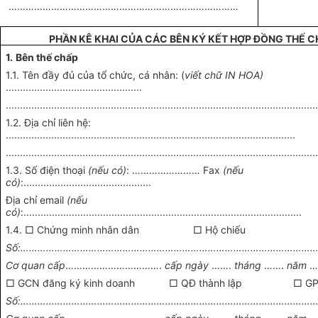
………………………………………………………………………
PHẦN KÊ KHAI CỦA CÁC BÊN KÝ KẾT HỢP ĐỒNG THẾ C
1.
Bên thế chấp
1.1. Tên đầy đủ của tổ chức, cá nhân: (
viết chữ IN HOA)
................................................
.............................................................................................................
1.2. Địa chỉ liên hệ:
......................................................................................................
.............................................................................................................
1.3. Số điện thoại
(nếu có)
: …………………… Fax
(nếu
có)
:.............................................
Địa chỉ email
(nếu
có)
:..................................................................................................
1.4. □ Chứng minh nhân dân □ Hộ chiếu
Số:……………………………………………………………………………………………
Cơ quan cấp
…………………………….
cấp ngày
…….
tháng
…….
năm
…
□ GCN đăng ký kinh doanh □ QĐ thành lập □ GP 
Số:……………………………………………………………………………………………