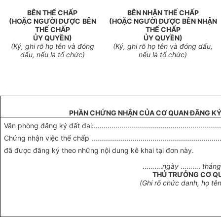
BÊN THẾ CHẤP
BÊN NHẬN THẾ CHẤP
(HOẶC NGƯỜI ĐƯỢC
BÊN
(HOẶC NGƯỜI ĐƯỢC BÊN NHẬN
THẾ CHẤP
THẾ CHẤP
ỦY QUYỀN)
ỦY QUYỀN)
(Ký, ghi rõ họ tên và đóng
(Ký, ghi rõ họ tên và đóng dấu,
dấu, nếu là tổ chức)
nếu là tổ chức)
PHẦN CHỨNG NHẬN CỦA CƠ QUAN ĐĂNG K
Văn phòng đăng ký đất đai:....................................................................
Chứng nhận việc thế chấp .....................................................................
đã được đăng ký theo những nội dung kê khai tại đơn này.
……….
ngày
……….
thán
THỦ TRƯỞNG CƠ Q
(Ghi rõ chức danh, họ tê