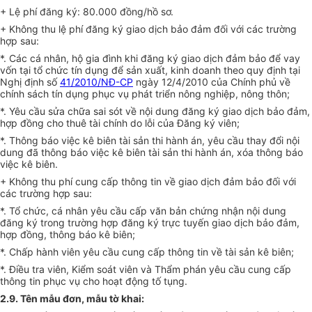
+ Lệ phí đăng ký: 80.000 đồng/hồ sơ.
+ Không thu lệ phí đăng ký giao dịch bảo đảm đối với các trường
hợp sau:
*. Các cá nhân, hộ gia đình khi đăng ký giao dịch đảm bảo để vay
vốn tại tổ chức tín dụng để sản xuất, kinh doanh theo quy định tại
Nghị định số
41/2010/NĐ-CP
ngày 12/4/2010 của Chính phủ về
chính sách tín dụng phục vụ phát triển nông nghiệp, nông thôn;
*. Yêu cầu sửa chữa sai sót về nội dung đăng ký giao dịch bảo đảm,
hợp đồng cho thuê tài chính do lỗi của Đăng ký viên;
*. Thông báo việc kê biên tài sản thi hành án, yêu cầu thay đổi nội
dung đã thông báo việc kê biên tài sản thi hành án, xóa thông báo
việc kê biên.
+ Không thu phí cung cấp thông tin về giao dịch đảm bảo đối với
các trường hợp sau:
*. Tổ chức, cá nhân yêu cầu cấp văn bản chứng nhận nội dung
đăng ký trong trường hợp đăng ký trực tuyến giao dịch bảo đảm,
hợp đồng, thông báo kê biên;
*. Chấp hành viên yêu cầu cung cấp thông tin về tài sản kê biên;
*. Điều tra viên, Kiểm soát viên và Thẩm phán yêu cầu cung cấp
thông tin phục vụ cho hoạt động tố tụng.
2.9. Tên mẫu đơn, mẫu tờ khai: