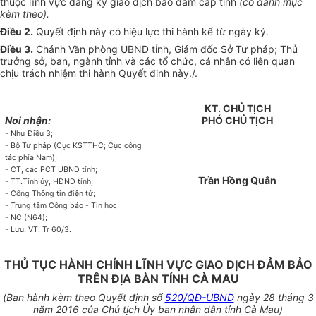
thuộc lĩnh vực đăng ký giao dịch bảo đảm cấp tỉnh
(có danh mục
kèm theo).
Điều 2.
Quyết định này có hiệu lực thi hành kể từ ngày ký.
Điều 3.
Chánh Văn phòng UBND tỉnh, Giám đốc Sở Tư pháp; Thủ
trưởng sở, ban, ngành tỉnh và các tổ chức, cá nhân có liên quan
chịu trách nhiệm thi hành Quyết định này./.
KT. CHỦ TỊCH
Nơi nhận:
PHÓ CHỦ TỊCH
- Như Điều 3;
- Bộ Tư pháp (Cục KSTTHC; Cục công
tác phía Nam);
- CT, các PCT UBND tỉnh;
Trần Hồng Quân
- TT.Tỉnh ủy, HĐND tỉnh;
- Cổng Thông tin điện tử;
- Trung tâm Công báo - Tin học;
- NC (N64);
- Lưu: VT. Tr 60/3.
THỦ TỤC HÀNH CHÍNH LĨNH VỰC GIAO DỊCH ĐẢM BẢO
TRÊN ĐỊA BÀN TỈNH CÀ MAU
(Ban hành kèm theo
Quyết định số
520/QĐ-UBND
ngày 28
tháng
3
năm 2016 của Chủ tịch Ủy ban nhân dân tỉnh Cà Mau)