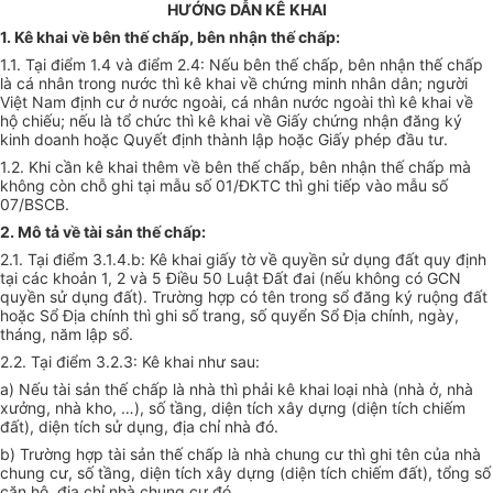
HƯỚNG DẪN KÊ KHAI
1. Kê khai về bên thế chấp, bên nhận thế chấp:
1.1. Tại điểm 1.4 và điểm 2.4: Nếu bên thế chấp, bên nhận thế chấp
là cá nhân trong nước thì kê khai về chứng minh nhân dân; người
Việt Nam định cư ở nước ngoài, cá nhân nước ngoài thì kê khai về
hộ chiếu; nếu là tổ chức thì kê khai về Giấy chứng nhận đăng ký
kinh doanh hoặc Quyết định thành lập hoặc Giấy phép đầu tư.
1.2. Khi cần kê khai thêm về bên thế chấp, bên nhận thế chấp mà
không còn chỗ ghi tại mẫu số
01/ĐKTC thì ghi tiếp vào mẫu số
07/BSCB.
2. Mô tả về tài sản thế chấp:
2.1. Tại điểm 3.1.4.b: Kê khai giấy tờ về quyền sử dụng đất quy định
tại các khoản 1, 2 và 5 Điều 50 Luật Đất đai (nếu không có GCN
quyền sử dụng đất). Trường hợp có tên trong sổ đăng ký ruộng đất
hoặc Sổ Địa chính thì ghi số trang, số quyển Sổ Địa chính, ngày,
tháng, năm lập sổ.
2.2. Tại điểm 3.2.3: Kê khai như sau:
a) Nếu tài sản thế chấp là nhà thì phải kê khai loại nhà (nhà ở, nhà
xưởng, nhà kho, …), số tầng, diện tích xây dựng (diện tích chiếm
đất), diện tích sử dụng, địa chỉ nhà đó.
b) Trường hợp tài sản thế chấp là nhà chung cư thì ghi tên của nhà
chung cư, số tầng, diện tích xây dựng (diện tích chiếm đất), tổng số
căn hộ, địa chỉ nhà chung cư đó.