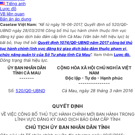
Tiếng anh
Lược đồ
VB liên quan
Bản án áp dụng
Caselaw Việt Nam:
“Kể từ ngày 16-06-2017, Quyết định số 520/QĐ-
UBND ngày 28/03/2016 Công bố thủ tục hành chính thuộc lĩnh vực
đăng ký giao dịch bảo đảm cấp tỉnh Cà Mau (Văn bản hết hiệu lực) bị
bãi bỏ, thay thế bởi
Quyết định 1074/QĐ-UBND năm 2017 công bố thủ
tục hành chính lĩnh vực đăng ký giao dịch bảo đảm thuộc phạm vi,
chức năng quản lý của Sở Tư pháp tỉnh Cà Mau
”.
Xem thêm
Lược đồ.
Dòng trạng thái hiệu lực.
ỦY BAN NHÂN DÂN
CỘNG HÒA XÃ HỘI CHỦ NGHĨA VIỆT
TỈNH
CÀ MAU
NAM
-------
Độc lập - Tự do - Hạnh phúc
---------------
Số:
520/QĐ-UBND
Cà Mau, ngày 28 tháng 3 năm 2016
QUYẾT ĐỊNH
VỀ VIỆC CÔNG BỐ THỦ TỤC HÀNH CHÍNH MỚI BAN HÀNH TRONG
LĨNH VỰC ĐĂNG KÝ GIAO DỊCH BẢO ĐẢM CẤP TỈNH
CHỦ TỊCH ỦY BAN NHÂN DÂN TỈNH