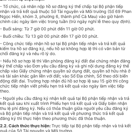
- Tổ chức, cá nhân nộp hồ sơ đăng ký thế chấp tại Bộ phận tiếp
nhận và trả kết quả thuộc Sở Tài nguyên và Môi trường (Số 69 Phan
Ngọc Hiển, khóm 3, phường 6, thành phố Cà Mau) vào giờ hành
chính các ngày làm việc trong tuần (trừ ngày nghỉ lễ theo quy định).
- Buổi sáng: Từ 7 giờ 00 phút đến 11 giờ 00 phút.
- Buổi chiều: Từ 13 giờ 00 phút đến 17 giờ 00 phút.
- Công chức tiếp nhận hồ sơ tại Bộ phận tiếp nhận và trả kết quả
kiểm tra hồ sơ đăng ký, nếu hồ sơ không hợp lệ thì có văn bản từ
chối đăng ký và nêu rõ lý do.
- Nếu hồ sơ hợp lệ thì Văn phòng đăng ký đất đai chứng nhận đăng
ký thế chấp vào Đơn yêu cầu đăng ký và ghi nội dung đăng ký thế
chấp vào Giấy chứng nhận quyền sử dụng đất, quyền sở hữu nhà ở
và tài sản khác gắn liền với đất; vào Sổ Địa chính, Sổ theo dõi biến
động đất đai. Trường hợp nhận đủ hồ sơ hợp lệ sau 15 giờ thì công
chức tiếp nhận viết phiếu hẹn trả kết quả vào ngày làm việc tiếp
theo.
- Người yêu cầu đăng ký nhận kết quả tại Bộ phận tiếp nhận và trả
kết quả sau khi xuất trình Phiếu hẹn trả kết quả và Giấy biên nhận
thu lệ phí đăng ký. Nếu có thỏa thuận giữa người yêu cầu đăng ký
và Bộ phận tiếp nhận và trả kết quả về phương thức trả kết quả
đăng ký thì thực hiện theo phương thức đã thỏa thuận.
2.2. Cách thức thực hiện:
Trực tiếp tại Bộ phận tiếp nhận và trả kết
quả của Sở Tài nguyên và Môi trường.