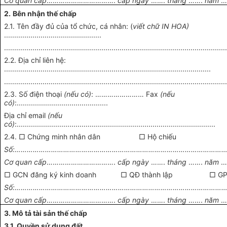
Cơ quan cấp
…………………………….
cấp ngày
…….
tháng
…….
năm
…
2.
Bên nhận thế chấp
2.1. Tên đầy đủ của tổ chức, cá nhân: (
viết chữ IN HOA)
................................................
.............................................................................................................
2.2. Địa chỉ liên hệ:
......................................................................................................
.............................................................................................................
2.3. Số điện thoại
(nếu có)
: …………………… Fax
(nếu
có)
:.............................................
Địa chỉ email
(nếu
có)
:..................................................................................................
2.4. □ Chứng minh nhân dân □ Hộ chiếu
Số:……………………………………………………………………………………………
Cơ quan cấp
…………………………….
cấp ngày
…….
tháng
…….
năm
…
□ GCN đăng ký kinh doanh □ QĐ thành lập □ GP 
Số:……………………………………………………………………………………………
Cơ quan cấp
…………………………….
cấp ngày
…….
tháng
…….
năm
…
3. Mô tả tài sản thế chấp
3.1. Quyền sử dụng đất