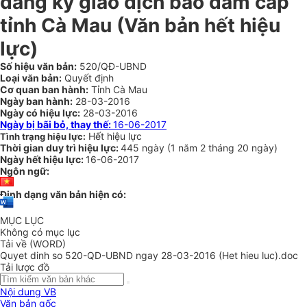
đăng ký giao dịch bảo đảm cấp
tỉnh Cà Mau (Văn bản hết hiệu
lực)
Số hiệu văn bản:
520/QĐ-UBND
Loại văn bản:
Quyết định
Cơ quan ban hành:
Tỉnh Cà Mau
Ngày ban hành:
28-03-2016
Ngày có hiệu lực:
28-03-2016
Ngày bị bãi bỏ, thay thế:
16-06-2017
Hết hiệu lực
Tình trạng hiệu lực:
Thời gian duy trì hiệu lực:
445 ngày
(
1 năm
2 tháng
20 ngày
)
Ngày hết hiệu lực:
16-06-2017
Ngôn ngữ:
Định dạng văn bản hiện có:
MỤC LỤC
Không có mục lục
Tải về (WORD)
Quyet dinh so 520-QD-UBND ngay 28-03-2016 (Het hieu luc).doc
Tải lược đồ
Nội dung VB
Văn bản gốc