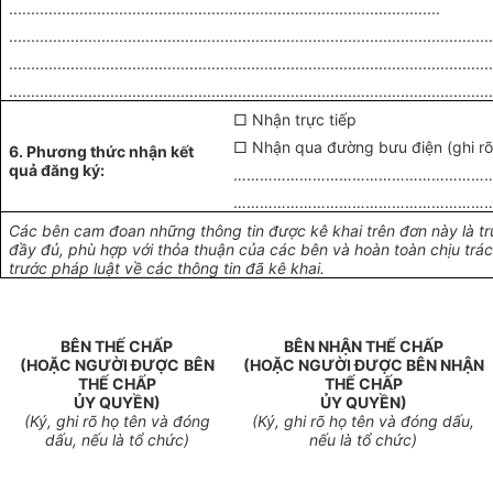
..................................................................................................
.............................................................................................................
.............................................................................................................
.............................................................................................................
□ Nhận trực tiếp
□ Nhận qua đường bưu điện (ghi rõ 
6. Phương thức nhận kết
quả đăng ký:
……………………………………………………
……………………………………………………
Các bên cam đoan những thông tin được kê khai trên đơn này là tr
đầy đủ, phù hợp với thỏa thuận của các bên và hoàn toàn chịu trá
trước pháp luật về các thông tin đã kê khai.
BÊN THẾ CHẤP
BÊN NHẬN THẾ CHẤP
(HOẶC NGƯỜI ĐƯỢC
BÊN
(HOẶC NGƯỜI ĐƯỢC BÊN NHẬN
THẾ CHẤP
THẾ CHẤP
ỦY QUYỀN)
ỦY QUYỀN)
(Ký, ghi rõ họ tên và đóng
(Ký, ghi rõ họ tên và đóng dấu,
dấu, nếu là tổ chức)
nếu là tổ chức)