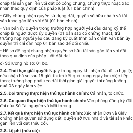
chấp tài sản gắn liền với đất có công chứng, chứng thực hoặc xác
nhận theo quy định của pháp luật (01 bản chính);
- Giấy chứng nhận quyền sử dụng đất, quyền sở hữu nhà ở và tài
sản khác gắn liền với đất (01 bản chính);
- Văn bản ủy quyền trong trường hợp người yêu cầu đăng ký thế
chấp là người được ủy quyền (01 bản sao có chứng thực), trừ
trường hợp người yêu cầu đăng ký xuất trình bản chính Văn bản ủy
quyền thì chỉ cần nộp 01 bản sao để đối chiếu;
- Hồ sơ đề nghị chứng nhận quyền sở hữu tài sản gắn liền với đất
theo quy định của pháp luật đất đai.
c) Số lượng hồ sơ: 01 bộ.
2.4. Thời hạn giải quyết:
Ngay trong ngày khi nhận đủ hồ sơ hợp lệ;
nếu nhận hồ sơ sau 15 giờ, thì trả kết quả trong ngày làm việc tiếp
theo; trường hợp phải kéo dài thời gian giải quyết thì cũng không
quá 03 ngày làm việc.
2.5. Đối tượng thực hiện thủ tục hành chính:
Cá nhân, tổ chức.
2.6. Cơ quan thực hiện thủ tục hành chính:
Văn phòng đăng ký đất
đai của Sở Tài nguyên và Môi trường.
2.7. Kết quả thực hiện thủ tục hành chính:
Xác nhận Đơn và Giấy
chứng nhận quyền sử dụng đất, quyền sở hữu nhà ở và tài sản khác
gắn liền với đất (nếu có).
2.8. Lệ phí (nếu có):