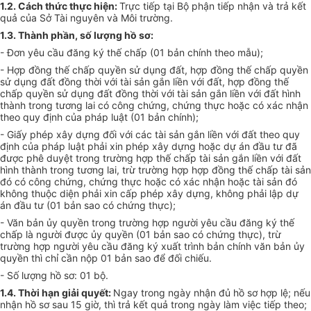
1.2. Cách thức thực hiện:
Trực tiếp tại Bộ phận tiếp nhận và trả kết
quả của Sở Tài nguyên và Môi trường.
1.3. Thành phần, số lượng hồ sơ:
- Đơn yêu cầu đăng ký thế chấp (01 bản chính theo mẫu);
- Hợp đồng thế chấp quyền sử dụng đất, hợp đồng thế chấp quyền
sử dụng đất đồng thời với tài sản gắn liền với đất, hợp đồng thế
chấp quyền sử dụng đất đồng thời với tài sản gắn liền với đất hình
thành trong tương lai có công chứng, chứng thực hoặc có xác nhận
theo quy định của pháp luật (01 bản chính);
- Giấy phép xây dựng đối với các tài sản gắn liền với đất theo quy
định của pháp luật phải xin phép xây dựng hoặc dự án đầu tư đã
được phê duyệt trong trường hợp thế chấp tài sản gắn liền với đất
hình thành trong tương lai, trừ trường hợp hợp đồng thế chấp tài sản
đó có công chứng, chứng thực hoặc có xác nhận hoặc tài sản đó
không thuộc diện phải xin cấp phép xây dựng, không phải lập dự
án đầu tư (01 bản sao có chứng thực);
- Văn bản ủy quyền trong trường hợp người yêu cầu đăng ký thế
chấp là người được ủy quyền (01 bản sao có chứng thực), trừ
trường hợp người yêu cầu đăng ký xuất trình bản chính văn bản ủy
quyền thì chỉ cần nộp 01 bản sao để đối chiếu.
- Số lượng hồ sơ: 01 bộ.
1.4. Thời hạn giải quyết:
Ngay trong ngày nhận đủ hồ sơ hợp lệ; nếu
nhận hồ sơ sau 15 giờ, thì trả kết quả trong ngày làm việc tiếp theo;