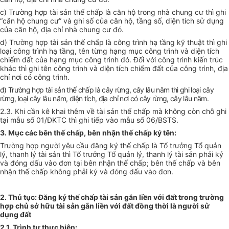
c) Trường hợp tài sản thế chấp là căn hộ trong nhà chung cư thì ghi
“căn hộ chung cư” và ghi số của căn hộ, tầng số, diện tích sử dụng
của căn hộ, địa chỉ nhà chung cư đó.
d) Trường hợp tài sản thế chấp là công trình hạ tầng kỹ thuật thì ghi
loại công trình hạ tầng, tên từng hạng mục công trình và diện tích
chiếm đất của hạng mục công trình đó. Đối với công trình kiến trúc
khác thì ghi tên công trình và diện tích chiếm đất của công trình, địa
chỉ nơi có công trình.
đ) Trường hợp tài sản thế chấp là cây rừng, cây lâu năm thì ghi loại cây
rừng, loại cây lâu năm, diện tích, địa chỉ nơi có cây rừng, cây lâu năm.
2.3. Khi cần kê khai thêm về tài sản thế chấp mà không còn chỗ ghi
tại mẫu số 01/ĐKTC thì ghi tiếp vào mẫu số 06/BSTS.
3. Mục các bên thế chấp, bên nhận thế chấp ký tên:
Trường hợp người yêu cầu đăng ký thế chấp là Tổ trưởng Tổ quản
lý, thanh lý tài sản thì Tổ trưởng Tổ quản lý, thanh lý tài sản phải ký
và đóng dấu vào đơn tại bên nhận thế chấp; bên thế chấp và bên
nhận thế chấp không phải ký và đóng dấu vào đơn.
2. Thủ tục: Đăng ký thế chấp tài sản gắn liền với đất trong trường
hợp chủ sở hữu tài sản gắn liền với đất đồng thời là người sử
dụng đất
2.1. Trình tự thực hiện: