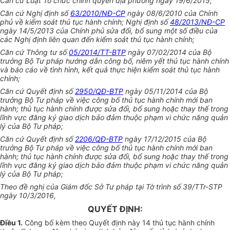
Căn cứ Luật Tổ chức chính quyền địa phương ngày 19/6/2015;
Căn cứ Nghị định số
63/2010/NĐ-CP
ngày 08/6/2010 của Chính
phủ về kiểm soát thủ tục hành chính; Nghị định số
48/2013/NĐ-CP
ngày 14/5/2013 của Chính phủ sửa đổi, bổ sung một số điều của
các Nghị định liên quan đến kiểm soát thủ tục hành chính;
Căn cứ Thông tư số
05/2014/TT-BTP
ngày 07/02/2014 của Bộ
trưởng Bộ Tư pháp hướng dẫn công bố, niêm yết thủ tục hành chính
và báo cáo về tình hình, kết quả thực hiện kiểm soát thủ tục hành
chính;
Căn cứ Quyết định số
2950/QĐ-BTP
ngày 05/11/2014 của Bộ
trưởng Bộ Tư pháp về việc công bố thủ tục hành chính mới ban
hành; thủ tục hành chính được sửa đổi, bổ sung hoặc thay thế trong
lĩnh vực đăng ký giao dịch bảo đảm thuộc phạm vi chức năng quản
lý của Bộ Tư pháp;
Căn cứ Quyết định số
2206/QĐ-BTP
ngày 17/12/2015 của Bộ
trưởng Bộ Tư pháp về việc công bố thủ tục hành chính mới ban
hành; thủ tục hành chính được sửa đổi, bổ sung hoặc thay thế trong
lĩnh vực đăng ký giao dịch bảo đảm thuộc phạm vi chức năng quản
lý của Bộ Tư pháp;
Theo đề nghị của Giám đốc Sở Tư pháp tại Tờ trình số 39/TTr-STP
ngày 10/3/2016,
QUYẾT ĐỊNH:
Điều 1.
Công bố kèm theo Quyết định này 14 thủ tục hành chính