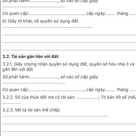
Số phát hành:......................., số vào sổ cấp giấy:
…………………………………………….
Cơ quan cấp:………………………………………, cấp ngày……… tháng …
b) Giấy tờ khác về quyền sử dụng đất:
..........................................................................
.............................................................................................................
.............................................................................................................
.............................................................................................................
3.2. Tài sản gắn liền với đất:
3.2.1. Giấy chứng nhận quyền sử dụng đất, quyền sở hữu nhà ở và 
gắn liền với đất:
Số phát hành:......................., số vào sổ cấp giấy:
…………………………………………….
Cơ quan cấp:………………………………………, cấp ngày……… tháng …
3.2.2. Số của thửa đất nơi có tài sản: ………………; Tờ bản đồ số
(nế
……………
3.2.3. Mô tả tài sản thế chấp:
.......................................................................................
.............................................................................................................
.............................................................................................................