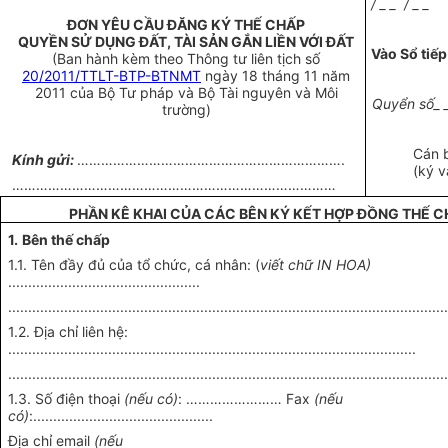
/ _ _ / _ _
ĐƠN YÊU CẦU ĐĂNG KÝ THẾ CHẤP
QUYỀN SỬ DỤNG ĐẤT, TÀI SẢN GẮN LIỀN VỚI ĐẤT
Vào Sổ tiếp
(Ban hành kèm theo Thông tư liên tịch số
20/2011/TTLT-BTP-BTNMT
ngày 18 tháng 11 năm
2011 của Bộ Tư pháp và Bộ Tài nguyên và Môi
Quyển số_ _
trường)
Cán 
Kính gửi:
………………………………………………………….
(ký v
………………………………………………………………………
PHẦN KÊ KHAI CỦA CÁC BÊN KÝ KẾT HỢP ĐỒNG THẾ C
1.
Bên thế chấp
1.1. Tên đầy đủ của tổ chức, cá nhân: (
viết chữ IN HOA)
................................................
.............................................................................................................
1.2. Địa chỉ liên hệ:
......................................................................................................
.............................................................................................................
1.3. Số điện thoại
(nếu có)
: …………………… Fax
(nếu
có)
:.............................................
Địa chỉ email
(nếu