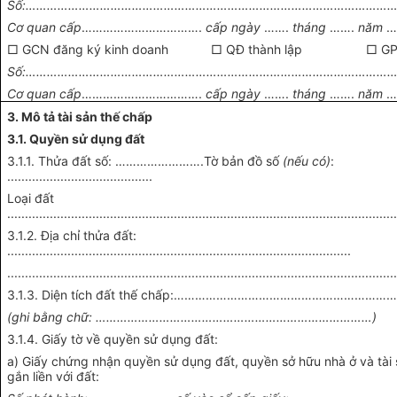
Số:……………………………………………………………………………………………
Cơ quan cấp
…………………………….
cấp ngày
…….
tháng
…….
năm
…
□ GCN đăng ký kinh doanh □ QĐ thành lập □ GP 
Số:……………………………………………………………………………………………
Cơ quan cấp
…………………………….
cấp ngày
…….
tháng
…….
năm
…
3. Mô tả tài sản thế chấp
3.1. Quyền sử dụng đất
3.1.1. Thửa đất số: …………………….Tờ bản đồ số
(nếu có)
:
.........................................
Loại đất
.............................................................................................................
3.1.2. Địa chỉ thửa đất:
.................................................................................................
.............................................................................................................
3.1.3. Diện tích đất thế chấp:……………………………………………………
(ghi bằng chữ: ……………………………………………………………………)
3.1.4. Giấy tờ về quyền sử dụng đất:
a) Giấy chứng nhận quyền sử dụng đất, quyền sở hữu nhà ở và tài
gắn liền với đất: