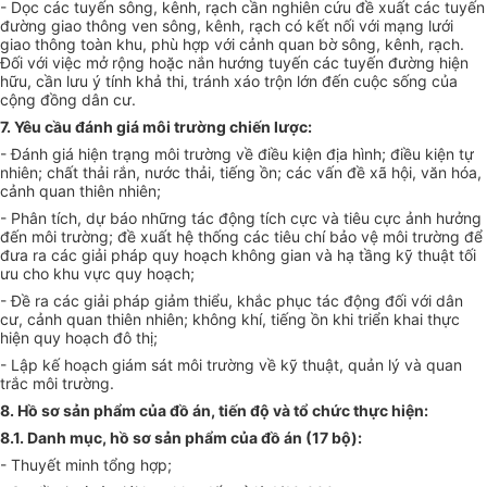
- Dọc các tuyến sông, kênh, rạch cần nghiên cứu đề xuất các tuyến
đường giao thông ven sông, kênh, rạch có kết nối với mạng lưới
giao thông toàn khu, phù hợp với cảnh quan bờ sông, kênh, rạch.
Đối với việc mở rộng hoặc nắn hướng tuyến các tuyến đường hiện
hữu, cần lưu ý tính khả thi, tránh xáo trộn lớn đến cuộc sống của
cộng đồng dân cư.
7. Yêu cầu đánh giá môi trường chiến lược:
- Đánh giá hiện trạng môi trường về điều kiện địa hình; điều kiện tự
nhiên; chất thải rắn, nước thải, tiếng ồn; các vấn đề xã hội, văn hóa,
cảnh quan thiên nhiên;
- Phân tích, dự báo những tác động tích cực và tiêu cực ảnh hưởng
đến môi trường; đề xuất hệ thống các tiêu chí bảo vệ môi trường để
đưa ra các giải pháp quy hoạch không gian và hạ tầng kỹ thuật tối
ưu cho khu
v
ực quy hoạch;
- Đ
ề
ra các giải pháp giảm thiểu, khắc phục tác động đối với dân
cư, cảnh quan thiên nhiên; không khí, tiếng ồn khi triển khai thực
hiện quy hoạch đô thị;
- Lập kế hoạch giám sát môi trường về kỹ thuật, quản lý và quan
trắc môi trường.
8. Hồ sơ sản phẩm của đồ án, tiến độ và tổ chức thực hiện:
8.1. Danh mục, hồ sơ sản phẩm củ
a
đồ án (17 bộ):
- Thuyết minh tổng hợp;