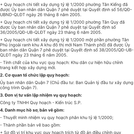
+ Quy hoạch chi tiết xây dựng tỷ lệ 1/2000 phường Tân Kiểng đã
được Ủy ban nhân dân Quận 7 phê duyệt tại Quyết định số 56/QĐ-
UBND-QLĐT ngày 26 tháng 8 năm 2005.
+ Quy hoạch chi tiết xây dựng tỷ lệ 1/2000 phường Tân Quy đã
được Ủy ban nhân dân Quận 7 phê duyệt tại Quyết định số
36/2005/QĐ-UB-QLĐT ngày 23 tháng 6 năm 2005.
+ Quy hoạch chi tiết xây dựng tỷ lệ 1/2000 một phần phường Tân
Phú (ngoài ranh khu A khu đô thị mới Nam Thành phố) đã được Ủy
ban nhân dân Quận 7 phê duyệt tại Quyết định số 38/2005/QĐ-UB-
QLĐT ngày 23 tháng 6 năm 2005.
- Tính chất của khu vực quy hoạch: Khu dân cư hiện hữu chỉnh
trang kết h
ợ
p xây dựng mới.
2. Cơ quan tổ chức lập quy hoạch:
Ủy ban nhân dân Quận 7 (Chủ đầu tư: Ban Quản lý đầu tư xây dựng
công trình Quận 7).
3. Đơn vị tư vấn lập nhiệm vụ quy hoạch:
Công ty TNHH Quy hoạch - Kiến trúc S.P.
4. Danh mục hồ sơ, bản vẽ gồm:
- Thuyết minh nhiệm vụ quy hoạch phân khu tỷ lệ 1/2000;
- Thành phần bản vẽ bao gồm:
+ Sơ đồ vị trí khu vực quy hoạch trích từ đồ án điều chỉnh quy