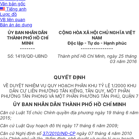
Văn bản gốc
Tiếng anh
Lược đồ
VB liên quan
Bản án áp dụng
ỦY BAN NHÂN DÂN
CỘNG HÒA XÃ HỘI CHỦ NGHĨA VIỆT
THÀNH PHỐ HỒ CHÍ
NAM
MINH
Độc lập - Tự do - Hạnh phúc
-------
---------------
Số:
1419
/QĐ-UBND
Thành ph
ố
Hồ Chí Minh, ngày
25
tháng
03
năm 2016
QUYẾT ĐỊNH
VỀ DUYỆT NHIỆM VỤ QUY HOẠCH PHÂN KHU TỶ LỆ 1/2000 KHU
DÂN CƯ LIÊN PHƯỜNG TÂN KIỂNG, TÂN QUY, MỘT PHẦN
PHƯỜNG TÂN PHONG VÀ MỘT PHẦN PHƯỜNG TÂN PHÚ, QUẬN 7
ỦY BAN NHÂN DÂN THÀNH PHỐ HỒ CHÍ MINH
Căn cứ Luật Tổ chức Chính quyền địa phương ngày 19 tháng 6 năm
2015;
Căn cứ Luật Quy hoạch đô thị ngày 17 tháng 6 năm 2009;
Căn
cứ
Nghị định số
37/2010/NĐ-CP
ngày 07 tháng 4 năm 2010
của Chính phủ về lập, th
ẩ
m định, phê duyệt và quản lý quy hoạch