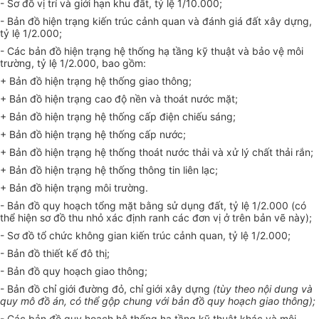
- Sơ đồ vị trí và giới hạn khu đất, tỷ lệ 1/10.000;
- Bản đồ hiện trạng kiến trúc cảnh quan và đánh giá đất xây dựng,
tỷ lệ 1/2.000;
- Các bản đồ hiện trạng hệ thống hạ tầng kỹ thuật và bảo vệ môi
trường, tỷ lệ 1/2.000, bao gồm:
+ Bản đồ hiện trạng hệ thống giao thông;
+ Bản đồ hiện trạng cao độ nền và thoát nước mặt;
+ Bản đồ hiện trạng hệ thống cấp điện chiếu sáng;
+ Bản đồ hiện trạng hệ thống cấp nước;
+ Bản đồ hiện trạng hệ thống thoát nước thải và xử lý chất thải rắn;
+ Bản đồ hiện trạng hệ thống thông tin liên lạc;
+ Bản đồ hiện trạng môi trường.
- Bản đồ quy hoạch tổng mặt bằng sử dụng đất, tỷ lệ 1/2.000 (có
thể hiện sơ đồ thu nhỏ xác định ranh các đơn vị ở trên bản vẽ này);
- Sơ đồ tổ chức không gian kiến trúc cảnh quan, tỷ lệ 1/2.000;
- Bản đồ thiết kế đô thị;
- Bản đồ quy hoạch giao thông;
- Bản đồ chỉ gi
ớ
i đường đỏ, chỉ giới xây dựng
(tùy theo nội dung và
quy mô đ
ồ
án, có th
ể
gộp chung với bản đ
ồ
quy hoạch giao thông);
- Các bản đồ quy hoạch hệ thống hạ tầng kỹ thuật khác và môi