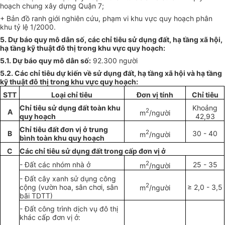
hoạch chung xây dựng Quận 7;
+ Bản đồ ranh giới nghiên cứu, phạm vi khu vực quy hoạch phân
khu tỷ lệ 1/2000.
5. Dự báo quy mô dân số, các chỉ tiêu sử dụng đất, hạ tầng xã hội,
hạ tầng kỹ thuật đô thị trong khu vực quy hoạch:
5.1. Dự báo quy mô dân số:
92.300 người
5.2. Các chỉ tiêu dự kiến về sử dụng đất, hạ tầng xã hội và hạ tầng
kỹ thuật đô thị trong khu vực quy hoạch:
STT
Loại chỉ tiêu
Đơn vị tính
Chỉ tiêu
Chỉ tiêu sử dụng đất toàn khu
Khoảng
2
A
m
/người
quy hoạch
42,93
Chỉ tiêu đ
ấ
t đ
ơ
n vị ở trung
2
B
30 - 40
m
/người
bình toàn khu quy ho
ạ
ch
C
Các chỉ tiêu sử dụng đất trong cấp đơn vị ở
2
- Đất các nhóm nhà ở
25 - 35
m
/người
- Đất cây xanh sử dụng công
2
cộng (vườn hoa, sân chơi, sân
≥
2,0 - 3,5
m
/người
bãi TDTT)
- Đ
ấ
t công trình dịch vụ đô thị
khác c
ấ
p đơn vị ở: