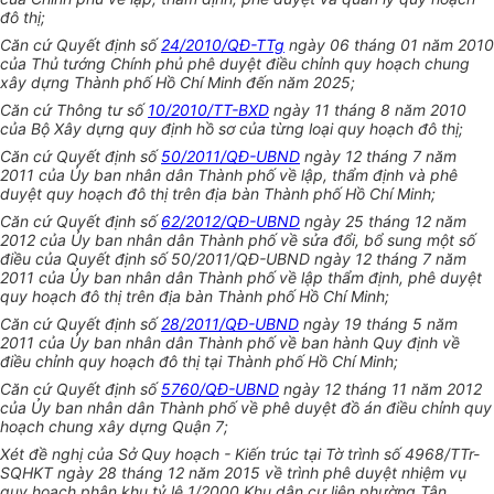
đô thị;
Căn cứ Quyết định số
24/2010/QĐ-TTg
ngày 06 tháng 01 năm 2010
của Thủ tướng Chính phủ phê duyệt điều chỉnh quy hoạch chung
xây dựng Thành phố Hồ Chí Minh đến năm 2025;
Căn cứ Thông tư số
10/2010/TT-BXD
ngày 11 tháng 8 năm 2010
của Bộ Xây dựng quy định hồ sơ của từng loại quy hoạch đô thị;
Căn cứ Quyết định số
50/2011/QĐ-UBND
ngày 12 tháng 7 năm
2011 của
Ủ
y ban nhân dân Thành phố về lập, thẩm định và phê
duyệt quy hoạch đô thị trên địa bàn Thành phố Hồ Chí Minh;
Căn cứ Quyết định số
62/2012/QĐ-UBND
ngày 25 tháng 12 năm
2012 của Ủy ban nhân dân Thành phố về sửa đ
ổ
i, b
ổ
sung một số
điều của Quyết định số 50/2011/
Q
Đ-
U
BND ngày 12 tháng 7 năm
2011 của Ủy ban nhân dân Thành phố về lập thẩm định, phê duyệt
quy hoạch đô thị trên địa bàn Thành phố Hồ Chí Minh;
Căn cứ Quyết định số
28/2011/QĐ-UBND
ngày 19 tháng 5 năm
2011 của Ủy ban nhân dân Thành phố về ban hành Quy định về
điều chỉnh quy hoạch đô thị tại Thành phố Hồ Chí Minh;
Căn cứ Quyết định số
5760/QĐ-UBND
ngày 12 tháng 11 năm 2012
của Ủy ban nhân dân Thành phố về phê duyệt đồ án điều chỉnh quy
hoạch chung xây dựng Quận 7;
Xét đề nghị của Sở Quy hoạch - Kiến trúc tại Tờ trình số 4968/TTr-
SQHKT ngày 28 tháng 12 năm 2015 về trình phê duyệt nhiệm vụ
quy hoạch phân khu tỷ lệ 1/2000 Khu dân cư liên phường Tân