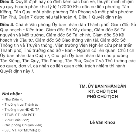
Điều 3.
Quyết định này có đính kèm các bản vẽ, thuyết minh nhiệm
vụ quy hoạch phân khu tỷ lệ 1/2000 Khu dân cư liên phường Tân
Kiểng, Tân Quy, một phần phường Tân Phong và một phần phường
Tân Phú, Quận 7 được nêu tại khoản 4, Điều 1 Quyết định này.
Điều 4.
Chánh Văn phòng Ủy ban nhân dân Thành phố, Giám đốc Sở
Quy hoạch - Kiến trúc, Giám đốc Sở Xây dựng, Giám đốc Sở Tài
nguyên và Môi trường, Giám đốc Sở Tài chính, Giám đốc Sở Kế
hoạch và Đầu tư, Giám đốc Sở Giao thông vận tải, Giám đốc Sở
Thông tin và Truyền thông, Viện trưởng Viện Nghiên cứu phát triển
Thành phố, Thủ trưởng các Sở - Ban - Ngành có liên quan, Chủ tịch
Ủy ban nhân dân Quận 7, Chủ tịch Ủy ban nhân dân các phường
Tân Kiểng, Tân Quy, Tân Phong, Tân Phú, Quận 7 và Thủ trưởng các
cơ quan, đơn vị, cá nhân có liên quan chịu trách nhiệm thi hành
Quyết định này
./.
TM. ỦY BAN NHÂN DÂN
KT. CHỦ TỊCH
Nơi nhận:
PHÓ CHỦ TỊCH
- Như Điều 4;
- Thường trực Thành ủy;
- Thường trực HĐND TP;
- TTUB: CT, các PCT;
- VPUB: các PVP;
Lê Văn Khoa
- Các phòng Chuyên viên;
- Lưu: VT, (ĐTMT/MTu) D
.