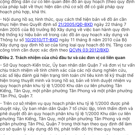
cộng đồng dân cư có liên quan đến đồ án quy hoạch (theo quy định
của pháp luật về thực hiện dân chủ cơ sở) đ
ể
có giải pháp quy
hoạch phù h
ợ
p, khả thi
.
- Nội dung hồ sơ, hình thức, quy cách th
ể
hiện bản vẽ đồ án cần
thực hiện theo Quyết định số
21/2005/QĐ-BXD
ngày 22 tháng 7
năm 2005 của Bộ trưởng Bộ Xây dựng về việc ban hành quy định
hệ thống ký hiệu bản vẽ trong các đồ án quy hoạch xây dựng và
Thông tư số
10/2010/TT-BXD
ngày 11 tháng 8 năm 2010 của Bộ
Xây dựng quy định hồ sơ của từng loại quy hoạch đô thị. Tầng cao
công trình cần được xác định theo
QCVN 03:2012/BXD
.
Điều 2. Trách nhiệm của chủ đầu tư và các đơn vị có liên quan
- Sở Quy hoạch-Kiến trúc, Ủy ban nhân dân Quận 7 và đơn vị tư vấn
chịu trách nhiệm về tính chính xác của các nội dung nghiên cứu,
các số liệu đánh giá hiện trạng tính toán chỉ tiêu kinh tế kỹ thuật th
ể
hiện trong thuyết minh và trong hồ sơ, bản vẽ trình duyệt nhiệm vụ
quy hoạch phân khu tỷ lệ 1/2000 Khu dân cư liên phường Tân
Ki
ể
ng, Tân Quy, một phần phường Tân Phong và một phần phường
Tân Phú, Quận 7.
- Trên cơ sở nhiệm vụ quy hoạch phân khu tỷ lệ 1/2000 được phê
duyệt này, Ủy ban nhân dân Quận 7 t
ổ
chức lập, trình thẩm định và
phê duyệt đồ án quy hoạch phân khu tỷ lệ 1/2000 Khu dân cư liên
phường Tân Kiểng, Tân Quy, một phần phường Tân Phong và một
phần phường Tân Phú, Quận 7 trong thời hạn theo quy định đ
ể
làm
cơ sở quản lý xây dựng đô thị, phát triển đô thị theo quy hoạch.