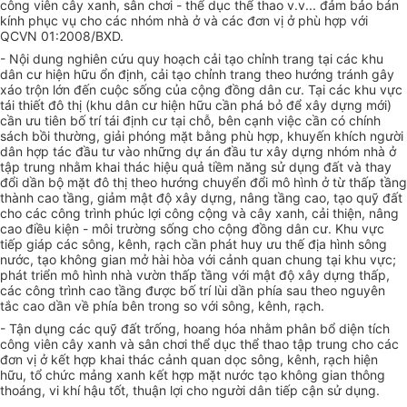
công viên cây xanh, sân chơi - th
ể
dục thể thao v.v... đảm bảo bán
kính phục vụ cho các nhóm nhà ở và các đơn vị ở phù hợp với
QCVN 01:2008/BXD.
- Nội dung nghiên c
ứu
quy hoạch cải tạo chỉnh trang tại các khu
dân cư hiện hữu
ổ
n định, cải tạo chỉnh trang theo hướng tránh gây
xáo trộn lớn đến cuộc sống của cộng đồng dân cư. Tại các khu vực
tái thiết đô thị (khu dân cư hiện hữu cần phá bỏ đ
ể
xây dựng mới)
cần ưu tiên bố trí tái định cư tại chỗ, bên cạnh việc cần có chính
sách bồi thường, giải phóng mặt bằng phù hợp, khuyến khích người
dân h
ợ
p tác đầu tư vào những dự án đầu tư xây dựng nhóm nhà ở
tập trung nhằm khai thác hiệu quả tiềm năng sử dụng đất và thay
đổi dần bộ mặt đô thị theo hướng chuyển đổi mô hình ở từ thấp tầng
thành cao tầng, giảm mật độ xây dựng, nâng tầng cao, tạo quỹ đất
cho các công trình phúc lợi công cộng và cây xanh, cải thiện, nâng
cao điều kiện - môi trường sống cho cộng đồng dân cư. Khu vực
tiếp giáp các s
ô
ng, kênh, rạch cần phát huy ưu thế địa hình sông
nước, tạo không gian mở hài hòa với cảnh quan chung tại khu vực;
phát triển mô hình nhà vườn thấp tầng với mật độ xây dựng thấp,
các công trình cao tầng được b
ố
trí lùi d
ầ
n phía sau theo nguyên
tắc cao dần về phía bên trong so với sông, kênh, rạch.
- Tận dụng các quỹ đất trống, hoang hóa nhằm phân bổ diện tích
công viên cây xanh và sân chơi thể dục thể thao tập trung cho các
đơn vị ở kết h
ợ
p khai thác cảnh quan dọc sông, kênh, rạch hiện
hữu, tổ chức mảng xanh kết h
ợ
p mặt nước tạo không gian thông
thoáng, vi khí hậu tốt, thuận lợi cho người dân tiếp cận sử dụng.