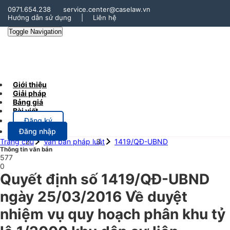
0971.654.238
service.center@caselaw.vn
Hướng dẫn sử dụng
|
Liên hệ
Toggle Navigation
Giới thiệu
Giải pháp
Bảng giá
Bài viết
Đăng ký
Đăng nhập
Trang chủ
Văn bản pháp luật
1419/QĐ-UBND
Thông tin văn bản
577
0
Quyết định số 1419/QĐ-UBND
ngày 25/03/2016 Về duyệt
nhiệm vụ quy hoạch phân khu tỷ