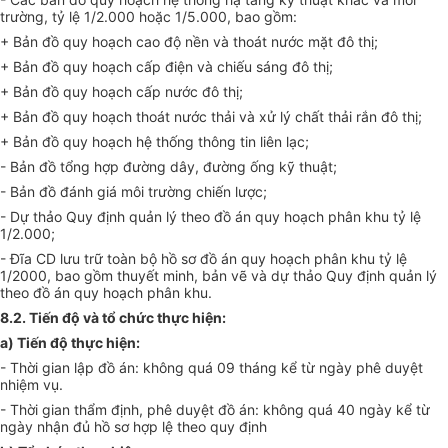
trường, tỷ lệ 1/2.000 hoặc 1/5.000, bao gồm:
+ Bản đồ quy hoạch cao độ nền và thoát nước mặt đô thị;
+ Bản đồ quy hoạch cấp điện và chiếu sáng đô thị;
+ Bản đồ quy hoạch cấp nước đô thị;
+ Bản đồ quy hoạch thoát nước thải và xử lý chất thải rắn đô thị;
+ Bản đồ quy hoạch hệ thống thông tin liên lạc;
- Bản đồ tổng h
ợ
p đường dây, đường ống kỹ thuật;
- Bản đồ đánh giá môi trường chiến lược;
- Dự thảo Quy định quản lý theo đồ án quy hoạch phân khu tỷ lệ
1/2.000;
- Đĩa CD lưu trữ toàn bộ hồ sơ đồ án quy hoạch phân khu tỷ lệ
1/2000, bao gồm thuyết minh, bản vẽ và dự thảo Quy định quản lý
theo đồ án quy hoạch phân khu.
8.2. Tiến độ và tổ chức thực hiện:
a) Tiến độ thực hiện:
- Thời gian lập đồ án: không quá 09 tháng kể từ ngày phê duyệt
nhiệm vụ.
- Thời gian thẩm định, phê duyệt đồ án: không quá 40 ngày kể từ
ngày nhận đủ hồ sơ h
ợ
p lệ theo quy định