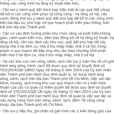
thống các công trình hạ tầng kỹ thuật hiện hữu.
- Cần lưu ý dành quỹ đất thích hợp (đặc biệt là các quỹ đất công)
để bố trí các công trình phúc lợi công cộng - hạ tầng xã hội, cây
xanh; đồng thời lưu ý dành quỹ đất phù hợp để bố trí các công trình
bến bãi đậu xe, phù hợp với quy hoạch phát triển giao thông, bến
bãi trên địa bàn Thành phố.
- Căn cứ vào định hướng phân khu chức năng và phát triển không
gian, cảnh quan kiến trúc, đảm bảo đồng bộ về hạ tầng kỹ thuật, hạ
tầng xã hội, cần xác định các khu vực, quỹ đất phù h
ợ
p đ
ể
xây
dựng nhà ở tái định cư, nhà ở thu nhập thấp, nhà ở xã hội, trong
phạm vi quy hoạch đ
ể
đáp ứng nhu cầu theo chương trình phát
triển nhà ở tái định cư, nhà ở thu nhập thấp, nhà ở xã hội.
- Tại các khu vực ven sông, kênh, rạch cần lưu ý tuân thủ về chỉ giới
hành lang sông, kênh, rạch đã được quy định tại Quyết định số
150/2004/QĐ-UBND ngày 09 tháng 6 năm 2004 của Ủy ban nhân
dân Thành phố ban hành Quy định quản lý, sử dụng hành lang
sông, kênh, rạch trên địa bàn Thành phố Hồ Chí Minh. Việc san lấp
kênh, mương, rạch trong khu vực quy hoạch cần có ý kiến thỏa
thuận của các cơ quan có th
ẩ
m quyền đã được quy định tại Quyết
định số 319/2003/QĐ-UB ngà
y
26 tháng 12 năm 2003 của Ủy ban
nhân dân Thành phố ban hành Quy định về quản lý việc san lấp và
xây dựng công trình trên sông, kênh, rạch, đầm, hồ công cộng
thuộc địa bàn Thành phố Hồ Chí Minh.
- Cần lưu ý tiếp thu, ghi nhận và giải trình các ý kiến đóng góp của