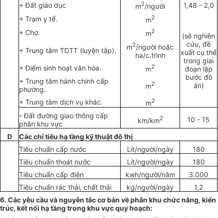
2
+ Đất giáo dục
1,48 - 2,0
m
/người
2
+ Trạm y tế.
m
2
+ Chợ.
m
(sẽ nghiên
cứu, đề
2
m
/người hoặc
+ Trung tâm TDTT (luyện tập).
xuất cụ thể
ha/c.trình
trong giai
2
+ Đi
ể
m sinh hoạt văn hóa.
m
đoạn lập
bước đồ
+ Trung tâm hành chính cấp
2
án)
m
phường.
2
+ Trung tâm dịch vụ khác.
m
- Đất đường giao thông cấp
2
10 - 15
km/km
phân khu vực
D
Các chỉ tiêu hạ tầng kỹ thuật đô thị
Tiêu chu
ẩ
n c
ấ
p nước
Lít/người/ngày
180
Tiêu chu
ẩ
n thoát nước
Lít/người/ngày
180
Tiêu chu
ẩ
n c
ấ
p điện
kwh/người/năm
3.000
Tiêu chu
ẩ
n rác thải, ch
ấ
t thải
kg/người/ngày
1,2
6. Các yêu cầu và nguyên tắc cơ bản về phân khu chức năng, kiến
trúc, kết nối hạ tầng trong khu vực quy hoạch: