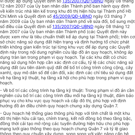
vi được áp dụng Quyết định số
135/2007/QĐ-UBND
ngày 08 tháng
12 năm 2007 của Ủy ban nhân dân Thành phố ban hành quy định
về kiến trúc nhà liên kế trong khu đô thị hiện hữu tại Thành phố Hồ
Chí Minh và Quyết định số
45/2009/QĐ-UBND
ngày 03 tháng 7
năm 2009 của Ủy ban nhân dân Thành phố về sửa đổi, bổ sung một
số điều của Quyết định số
135/2007/QĐ-UBND
ngày 08 tháng 12
năm 2007 của Ủy ban nhân dân Thành phố (các Quyết định này
được xem như là tiêu chuẩn thiết kế áp dụng tại Thành phố); trên cơ
sở chức năng sử dụng đất hiện trạng và định hướng tổ chức phát
triển không gian kiến trúc tại từng khu vực đ
ể
áp dụng các Quyết
định này trong nội dung nghiên cứu lập đồ án quy hoạch, không áp
dụng tràn lan trong phạm vi quy hoạch. Tại các khu đất có chức
năng sử dụng hỗn hợp cần xác định cơ cấu, tỷ lệ các chức năng sử
dụng đất (ưu tiên dành quỹ đất để bố trí công trình công cộng, cây
xanh), quy mô dân số để cân đối, xác định các chỉ tiêu sử dụng đất
về hạ tầng kỹ thuật, hạ tầng xã hội cho phù hợp trong phạm vi quy
hoạch.
-
V
ề bố trí các công trình hạ tầng kỹ thuật: Trong phạm vi đồ án cần
nghiên cứu bố trí các công trình đầu mối hạ tầng kỹ thuật, đảm bảo
phục vụ cho khu vực quy hoạch và cấp đô thị, phù hợp với định
hướng đồ án điều chỉnh quy hoạch chung xây dựng Quận 7.
- Quy hoạch hệ thống giao thông phù hợp với tính chất là một khu
đô thị hiện hữu cải tạo, chỉnh trang, kết nối đồng bộ theo tầng bậc,
đồng thời cải tạo mở rộng các tuyến đường hiện hữu cho phù h
ợ
p
mạng lưới giao thông theo quy hoạch chung Quận 7 và tỷ lệ giao
thông theo quy chu
ẩ
n xây dựng, song song với việc nâng cấp hệ