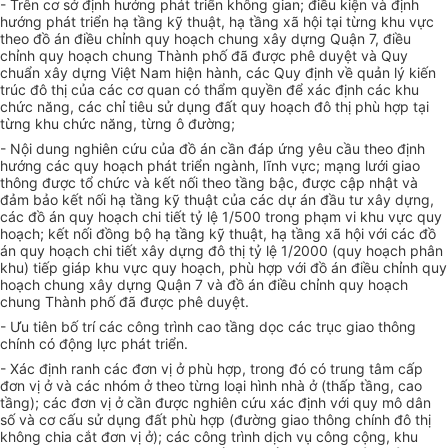
- Trên cơ sở định hướng phát tri
ể
n không gian; điều kiện và định
hướng phát tri
ể
n hạ tầng kỹ thuật, hạ tầng xã hội tại từng khu vực
theo đồ án điều chỉnh quy hoạch chung xây dựng Quận 7, điều
chỉnh quy hoạch chung Thành phố đã được phê duyệt và Quy
chu
ẩ
n xây dựng Việt Nam hiện hành, các Quy định về quản lý kiến
trúc đô thị của các cơ quan có thẩm quyền để xác định các khu
chức năng, các chỉ tiêu sử dụng đất quy hoạch đô thị phù hợp tại
từng khu chức năng, từng ô đường;
- Nội dung nghiên cứu của đồ án cần đáp ứng yêu cầu theo định
hướng các quy hoạch phát tri
ể
n ngành, lĩnh vực; mạng lưới giao
thông được tổ chức và kết nối theo tầng bậc, được cập nhật và
đảm bảo kết nối hạ tầng kỹ thuật của các dự án đầu tư xây dựng,
các đồ án quy hoạch chi tiết tỷ lệ 1/500 trong phạm vi khu vực quy
hoạch; kết nối đồng bộ hạ tầng kỹ thuật, hạ tầng xã hội với các đồ
án quy hoạch chi tiết xây dựng đô thị tỷ lệ 1/2000 (quy hoạch phân
khu) tiếp giáp khu vực quy hoạch, phù h
ợ
p với đồ án điều chỉnh quy
hoạch chung xây dựng Quận 7 và đồ án điều chỉnh quy hoạch
chung Thành phố đã được phê duyệt.
- Ưu tiên bố trí các công trình cao tầng dọc các trục giao thông
chính có động lực phát triển.
- Xác định ranh các đơn vị ở phù hợp, trong đó có trung tâm cấp
đơn vị ở và các nhóm ở theo từng loại hình nhà ở (thấp tầng, cao
tầng); các đơn vị ở cần được nghiên cứu xác định với quy mô dân
số và cơ cấu sử dụng đất phù hợp (đường giao thông chính đô thị
không chia cắt đơn vị ở); các công trình dịch vụ công cộng, khu