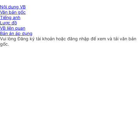
Nội dung VB
Văn bản gốc
Tiếng anh
Lược đồ
VB liên quan
Bản án áp dụng
Vui lòng
Đăng ký
tài khoản hoặc
đăng nhập
để xem và tải văn bản
gốc.