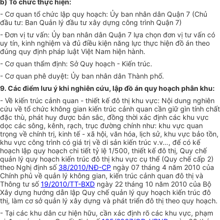
b) Tổ chức thực hiện:
- Cơ quan tổ chức lập quy hoạch: Ủy ban nhân dân Quận 7 (Chủ
đầu tư: Ban Quản lý đầu tư xây dựng công trình Quận 7)
- Đơn vị tư vấn: Ủy ban nhân dân Quận 7
l
ựa chọn đơn vị tư vấn có
uy tín, kinh nghiệm và đủ điều kiện năng lực thực hiện đồ án theo
đúng quy định pháp luật Việt Nam hiện hành.
- Cơ quan thẩm định: Sở Quy hoạch - Kiến trúc.
- Cơ quan phê duyệt: Ủy ban nhân dân Thành phố.
9. Các điểm lưu ý khi nghiên cứu, lập đồ án quy hoạch phân khu:
-
V
ề kiến trúc cảnh quan - thiết kế đô thị khu vực: Nội dung nghiên
cứu về t
ổ
chức không gian kiến trúc cảnh quan cần giữ gìn tính chất
đặc thù, phát huy được bản sắc, đồng thời xác định các khu vực
dọc các sông, kênh, rạch, trục đường chính như: khu vực quan
trọng về chính trị, kinh t
ế
- xã hội, văn hóa, lịch sử, khu vực bảo tồn,
khu vực công trình có giá trị về di sản kiến trúc
v
.v…
,
để có kế
hoạch lập quy hoạch chi tiết tỷ
l
ệ 1/500, thiết kế đô thị, Quy ch
ế
quản lý quy hoạch kiến trúc đô thị khu vực cụ thể (Quy chế cấp 2)
theo Nghị định số
38/2010/NĐ-CP
ng
à
y 07 tháng 4 năm 2010 của
Chính phủ về quản lý không gian, kiến trúc cảnh quan đô thị và
Thông tư số
19/2010/TT-BXD
ngày 22 tháng 10 năm 2010 của Bộ
Xây dựng hướng dẫn lập Quy chế quản lý quy hoạch kiến trúc đô
thị, làm cơ sở quản lý xây dựng và phát triển đô thị theo quy hoạch.
- Tại các khu dân cư hiện hữu, cần xác định rõ các khu vực, phạm