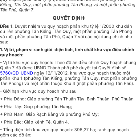
Ki
ể
ng, Tân Quy, một phần phường Tân Phong và một phần phường
Tân Phú, Quận
7,
QUYẾT ĐỊNH:
Điều 1.
Duyệt nhiệm vụ quy hoạch phân khu tỷ lệ 1/2000 khu dân
cư liên phường Tân Kiểng, Tân Quy, một phần phường Tân Phong
và một phần phường Tân Phú, Quận 7 với các nội dung chính như
sau:
1. Vị trí, phạm vi ranh giới, diện tích, tính chất khu vực điều chỉnh
quy hoạch:
- Vị trí khu vực quy hoạch: Theo đồ án điều chỉnh Quy hoạch chung
Quận 7 đã được
U
BND Thành phố phê duyệt tại Quyết định số
5760/QĐ-UBND
ngày 12/11/2012, khu vực quy hoạch thuộc một
phần Khu 1 (phường Tân Kiểng, phường Tân Quy, một phần phường
Tân Phong) và một phần thuộc Khu 4 (một phần phường Tân Phú).
- Giới hạn khu vực quy hoạch như sau:
+ Phía Đông: Giáp phường Tân Thuận Tây, Bình Thuận, Phú Thuận;
+ Phía Tây: Giáp phường Tân Hưng;
+ Phía Nam: Giáp Rạch Bàng và phường Phú Mỹ;
+ Phía Bắc: Giáp kênh Tẻ, Quận 4.
- Tổng diện tích khu vực quy hoạch: 396,27 ha; ranh quy hoạch
gồm các đồ án: