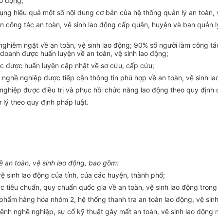
o động;
g hiệu quả một số nội dung cơ bản của hệ thống quản lý an toàn, vệ
ện công tác an toàn, vệ sinh lao động cấp quận, huyện và ban quản 
nghiêm ngặt về an toàn, vệ sinh lao động; 90% số người làm công tá
h doanh được huấn luyện về an toàn, vệ sinh
l
ao động;
iệc được huấn luyện cập nh
ật
v
ề
sơ cứu, c
ấ
p cứu;
h nghề nghiệp được tiếp cận th
ông
tin phù hợp về an toàn, vệ sinh la
 nghiệp được điều trị và phục hồi chức năng
l
ao động theo quy định 
ử lý theo quy định pháp luật.
ề an toàn, vệ sinh
l
ao động, bao gồm:
vệ sinh lao động của tỉnh, của các huyện, thành phố;
ác tiêu ch
uẩn
, quy chu
ẩ
n qu
ố
c gia v
ề
an toàn, vệ sinh lao động trong
phẩm hàng hóa nhóm 2, hệ thống thanh tra an toàn lao động, vệ sinh 
ệ
nh nghề nghiệp, sự cố kỹ thuật gây mất an toàn, vệ sinh lao động n