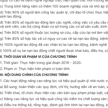
nguy cơ cao về bệnh nghề nghiệp thực hiện quan trắc môi trường la
c) Trung bình hằng năm có thêm 100 doanh nghiệp vừa và nhỏ áp dụn
d) Trên 90% số người làm công tác quản lý, ch
ỉ
đạo tổ chức thực hi
sinh lao động;
đ) Trên 80% số người lao động làm các nghề, công việc có yêu cầu 
vệ sinh viên, cán bộ công đoàn cơ sở trong các cơ sở sản xuất, kin
e) Trên 80% số người thuộc lực lượng sơ cứu, cấp cứu tại nơi làm v
g) Trên 80% số hợp tác xã có nguy cơ cao về tai nạn lao động, bện
h) 100% người lao động đã xác nhận bị tai nạn lao động, bệnh nghề
i) 100% số vụ tai nạn
l
ao động ch
ế
t người được khai báo, điều tra, x
II. THỜI GIAN VÀ PHẠM VI CỦA CHƯƠNG TRÌNH
1. Thời gian: Thực hiện trong giai đoạn 2016
-
2020.
2. Phạm vi
:
Thực hiện trên phạm vi toàn tỉnh.
III. NỘI D
U
NG CHÍNH CỦA CHƯƠNG TRÌNH
1.
Các hoạt động nâng cao năng
l
ực và hiệu quả quản
lý
nhà nước v
a) Bổ sung, hoàn thiện các quy định, chỉ thị, hướng dẫn về an toàn, 
b) Triển khai, tổ chức thực hiện các văn bản quy phạm pháp
l
uật, c
c) Nâng cao năng lực và hiệu quả công tác kiểm tra chất lượng sản 
d) Điều tra thống kê, tổng hợp, đánh giá t
ình
hình tai nạn lao động, b