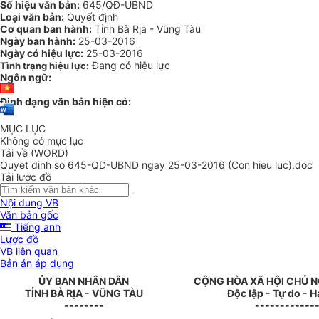
Số hiệu văn bản:
645/QĐ-UBND
Loại văn bản:
Quyết định
Cơ quan ban hành:
Tỉnh Bà Rịa - Vũng Tàu
Ngày ban hành:
25-03-2016
Ngày có hiệu lực:
25-03-2016
Đang có hiệu lực
Tình trạng hiệu lực:
Ngôn ngữ:
Định dạng văn bản hiện có:
MỤC LỤC
Không có mục lục
Tải về (WORD)
Quyet dinh so 645-QD-UBND ngay 25-03-2016 (Con hieu luc).doc
Tải lược đồ
Nội dung VB
Văn bản gốc
Tiếng anh
Lược đồ
VB liên quan
Bản án áp dụng
ỦY BAN NHÂN DÂN
CỘNG HÒA XÃ HỘI CHỦ N
TỈNH
BÀ RỊA - VŨNG TÀU
Độc lập - Tự do - 
--------
------------