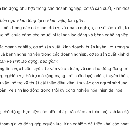
h lao động phù hợp trong cá
c
doanh nghiệp, cơ sở sản xuất, kinh do
khỏe người
l
ao động tại nơi làm việc, bao gồm:
 biến trong các cơ quan, đơn vị và doanh nghiệp, cơ sở sản xu
ấ
t, 
ục hồi chức năng cho người bị tai nạn lao động và bệnh nghề nghiệp
các doanh nghiệp, cơ sở sản xuất, kinh
d
oanh; huấn
luyện
lực
l
ượng sơ
uả bệnh nghề nghiệp trong các doanh nghiệp, cơ sở sản xuất kinh 
oàn vệ s
inh
lao động, bao gồm:
g lĩnh vực huấn luyện, tư vấn về an toàn, vệ sinh lao động đóng trên
ng nghiệp vụ, hỗ trợ mở rộng mạng lưới huấn luyện viên, truyền thông
tư vấn, hỗ trợ kỹ thuật cải thiện điều kiện làm việc cho người sử dụ
n, vệ sinh lao động trong thời kỳ công nghiệp hóa, hiện đại hóa.
g chủ động thực hiện các biện pháp bảo đảm an toàn, vệ sinh lao độn
ham gia và đóng góp nguồn lực, kinh nghiệm để triển khai các hoạt 