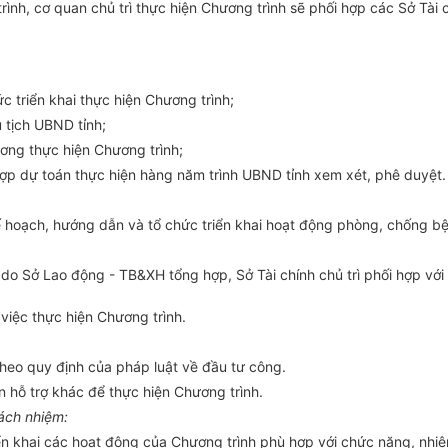
ình, cơ quan chủ trì thực hiện Chương trình sẽ phối hợp các S
ở
Tài 
c triển khai thực hiện Chương trình;
ủ tịch
U
BND tỉnh;
ơng thực hiện Chương trình;
hợp dự toán thực hiện hàng năm trình
U
BND tỉnh xem xét, phê duyệt.
ế
hoạch, hướng dẫn và tổ chức triển khai hoạt động phòng, chống bệ
m do Sở Lao động - TB&XH tổng h
ợp
, Sở Tài chính chủ trì phối hợp vớ
việc thực hiện Chương trình.
 theo quy định của ph
á
p luật về đầu tư công.
 hỗ trợ khác để thực hiện Chương trình.
rách nhiệm:
iển khai các hoạt động của Chương trình phù h
ợp
với chức năng, nhiệ