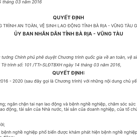
5
tháng
03
năm 201
6
QUYẾT ĐỊNH
TRÌNH AN TOÀN, VỆ SINH LAO ĐỘNG TỈNH BÀ RỊA - VŨNG TÀU G
ỦY BAN NHÂN DÂN TỈNH BÀ RỊA - VŨNG TÀU
ướng Chính phủ phê duyệt Chương trình quốc gia về an toàn, vệ si
ại Tờ trình số: 101 /TTr-SLĐTBXH ngày 14 tháng 03 năm 2016,
QUYẾT ĐỊNH:
2016 - 2020 (sau đây gọi là Chương trình
)
với những nội dung chủ y
ế
 động; ngăn chặn tai nạn lao động và bệnh nghề nghiệp, chăm sóc sứ
lao động, tài sản của Nhà nước, tài sản của doanh nghiệp, của tổ c
ời;
các bệnh nghề nghiệp phổ biến được khám phát hiện bệnh nghề nghiệ