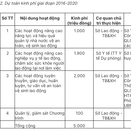
2. Dự toán k
inh
phí giai đoạn 2016-2020:
S
ố
TT
Nội dung hoạt động
Kinh phí
Cơ quan chủ
(triệu đ
ồng
)
trì thực h
iện
1
Các hoạt động nâng cao
1.000
Sở Lao động -
Sở 
năng lực và hiệu quả
TB&XH
C
ô
quản lý nhà nước về an
QLC
toàn, vệ sinh lao động
cá
2
C
á
c hoạt động nâng cao
1.900
Sở Y tế (TT Y
Sở 
nghiệp vụ y tế
l
ao động,
tế Dự phòng)
huy
chăm sóc sức khỏe người
lao động tại nơi
l
àm việc
3
Các hoạt động tuyên
2.000
Sở Lao động -
Sở 
truyền, giáo dục, huấn
TB&XH
Côn
luyện, tư vấn về an toàn
Thô
vệ sinh lao động
QLC
HTX
Phò
UBN
4
Quản lý
,
giám sát Chương
100
Sở Lao động -
trình
TB&XH
T
ổ
ng cộng
5.000
.