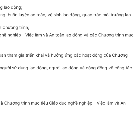
ng lao động;
động, huấn
l
uyện an toàn, vệ sinh lao động, quan trắc môi trường lao
n Chương trình;
gh
ề
nghiệp -
V
iệc làm và An toàn lao động và các Chương trình mục
quan tham gia triển khai và hưởng ứng các hoạt động của Chương
 người sử
d
ụng lao động, người lao động và cộng đồng về công tác
.
và Chương tr
ình
mục tiêu Giáo
d
ục nghề nghiệp - Việc làm và An