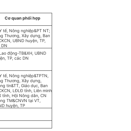
Cơ quan phối hợp
Y tế, Nông nghiệp&PT NT;
ng Thương, Xây
d
ựng, Ban
KCN, UBND huyện, TP,
c DN
Lao động-TB&XH,
U
BND
ện, TP, các DN
Y tế, Nông nghiệp&TPTN,
g Thương, Xây dựng,
ng tin&TT, Giáo dục, Ban
KCN, LĐLĐ tỉnh, Liên minh
 tỉnh, H
ội
Nông dân, CN
ng TM&CNVN tại VT,
D huyện, TP