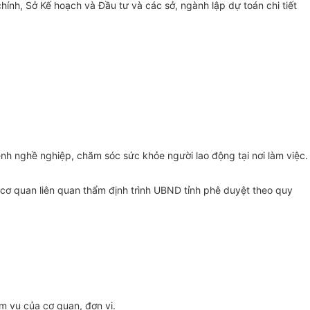
chính, Sở Kế hoạch và Đầu tư và các sở, ngành lập dự to
á
n chi tiết
nh nghề nghiệp, chăm sóc sức khỏe người lao động tại nơi làm việc.
i cơ quan liên quan thẩm định tr
ình U
BND tỉnh phê duyệt theo quy
m vụ của cơ quan, đơn vị.