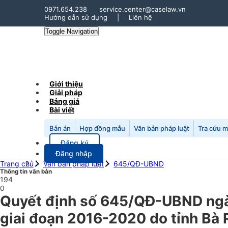
0971.654.238
service.center@caselaw.vn
Hướng dẫn sử dụng
|
Liên hệ
Toggle Navigation
Giới thiệu
Giải pháp
Bảng giá
Bài viết
Bản án
Hợp đồng mẫu
Văn bản pháp luật
Tra cứu 
Đăng ký
Đăng nhập
Trang chủ
Văn bản pháp luật
645/QĐ-UBND
Thông tin văn bản
194
0
Quyết định số 645/QĐ-UBND ngày
giai đoạn 2016-2020 do tỉnh Bà