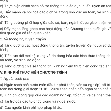
c) Thực hiện chính sách hỗ trợ thông tin, giáo dục, huấn luyện an t
d) Đẩy mạnh xã hội hóa các dịch vụ trong lĩnh vực an toàn, vệ sinh l
động;
đ) Tăng cường phối hợp giữa các sở, ban, ngành được giao nhiệm vụ
e) Đẩy mạnh lồng ghép các hoạt động của Ch
ương
trình quốc gia v
tiêu quốc gia có liên quan khác;
2.
V
ề thông tin, tuyên truyền
a) Tăng cường các hoạt động thông tin, tuyên truyền để người sử d
trình;
b) Tiếp tục đổi mới nội dung và đa dạng hóa các hình thức thông ti
an toàn, vệ sinh lao động.
c) Tăng cường chia sẻ thông tin, kinh nghiệm thực hiện công tác an 
V. KINH PHÍ TH
ỰC
HIỆN CHƯƠNG TRÌNH
1. Nguồn k
inh
ph
í
:
a) Ngân sách nhà nước (vốn đầu tư phát triển, vốn sự nghiệp) bố t
toàn lao động giai đoạn 2016 - 2020 theo phân cấp ngân sách nhà 
b) Kinh phí đóng góp của các doanh nghiệp, tổ chức và cá nhân tha
c) Tài trợ của các tổ chức trong và ngoài nước.
d) Các nguồn kinh phí hợp pháp khác.