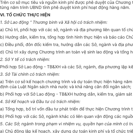
Trên cơ sở mục ti
ê
u và nguồn kinh phí được phê duyệt của Chương tr
từng năm trình
U
BND tỉnh phê duyệt kinh phí hoạt động hàng năm.
VI. T
Ổ
CHỨC TH
ỰC
HIỆN
1. Sở Lao động “ Thương b
inh
và Xã hội c
ó trách
nhiệm:
a) Chủ tr
ì
, phối h
ợp
với các sở, ngành và địa phương
liên
quan tổ chứ
b) H
ướng dẫn
, kiểm tra, tổng hợp tình hình thực hiện và báo cáo Ch
c) Điều phối, đôn đốc kiểm tra, hướng dẫn các Sở, ngành và địa phư
d) Chủ trì xây dựng Chương trình an toàn vệ sinh lao động và tổng 
2. Sở Y tế có t
rách
nhiệm:
Phối hợp Sở Lao động - TB&XH và các Sở, ngành, địa phương lập k
3. Sở Tà
i
chính c
ó tr
ách nhiệm:
a) Tr
ê
n cơ sở kế hoạch chương trình và dự toán thực hiện hàng nă
định của Luật Ngân sách nhà nước và khả năng cân đối ngân sách;
b) Phối hợp với Sở Lao động
-
TB&XH hướng dẫn, kiểm tra, giám sát 
4. Sở Kế hoạch và Đầu tư c
ó trách
nhiệm:
a) Tổng hợp, bố trí vốn đầu tư phát triển để thực hiện Chương trình
b) Phối hợp với các Sở, ngành khác có liên quan vận động các nguồn
5. Các Sở; ngành trong phạm vi nhiệm vụ, quyền hạn của mình c
ó
t
a) Chủ động lập kế hoạch, xây
d
ựng dự toán kinh phí và tổ chức tr