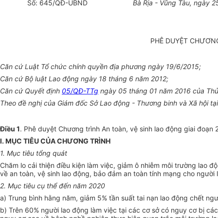
Số:
645
/QĐ-
UBND
Bà Rịa - Vũng Tàu
, ngày
2
PHÊ DUYỆT CHƯƠNG 
Căn cứ Luật Tổ chức chính quyền địa phư
ơng
ngày 19/6/2015;
Căn cứ Bộ luật Lao động ngày 18 tháng 6 năm 2012;
Căn cứ Quyết định
05/QĐ-TTg
ngày 05 tháng 01 năm 2016 của Thủ t
Theo đề nghị của Giám
đ
ốc Sở Lao động - Thương binh và X
ã
hội t
Điều 1
. Phê duyệt Chương trình An toàn, vệ sinh lao động giai đoạn 
I
. MỤC TIÊU CỦA CHƯƠNG TRÌNH
1.
Mục tiêu tổng quát
Chăm lo cải thiện điều kiện làm việc, giảm ô nhiễm môi trường lao
về an toàn, vệ sinh lao động, bảo đảm an toàn tính mạng cho người 
2. Mục tiêu cụ thể đến năm 2020
a) Trung bình hằng năm, giảm 5% tần suất tai nạn lao động chết ngư
b) Trên 60% người lao động làm việc tại các cơ sở có nguy cơ bị 