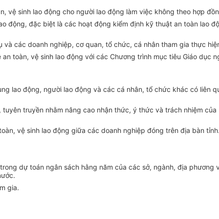
oàn, vệ sinh lao động cho người lao động làm việc không theo hợp đồ
ao động, đặc biệt l
à
cá
c
hoạt động kiểm định kỹ thuật an toàn lao 
 và các doanh nghiệp, cơ quan, tổ chức, cá nhân tham gia thực hiệ
ề an toàn, vệ sinh lao động với các Chương tr
ình
mục tiêu Giáo dục n
ụng lao động, người lao động và các cá nhân, tổ chức khác có liên 
n, tuyên truyền nhằm nâng cao nhận thức, ý thức và trách nhiệm của
toàn, vệ sinh lao động giữa các doanh nghiệp đóng trên địa bàn tỉnh
rí trong dự toán ngân sách hằng năm của các sở, ngành, địa phương 
nước.
m gia.