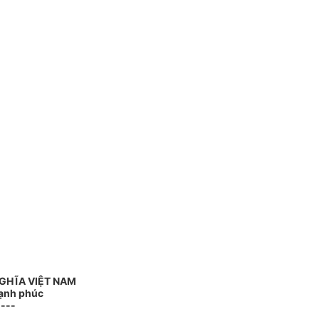
GHĨA VIỆT NAM
Hạnh phúc
----