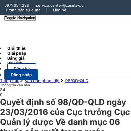
0971.654.238
service.center@caselaw.vn
Hướng dẫn sử dụng
|
Liên hệ
Toggle Navigation
Giới thiệu
Giải pháp
Bảng giá
Bài viết
Đăng ký
Đăng nhập
Trang chủ
Văn bản pháp luật
98/QĐ-QLD
Thông tin văn bản
84
0
Quyết định số 98/QĐ-QLD ngày
23/03/2016 của Cục trưởng Cục
Quản lý dược Về danh mục 06