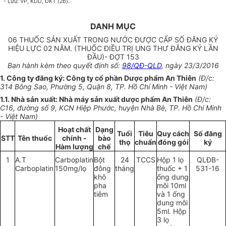
- Lưu: VP, KDD, ĐKT (2b
)
.
DANH MỤC
06 THUỐC SẢN XUẤT TRONG NƯỚC ĐƯỢC CẤP SỐ ĐĂNG KÝ
HIỆU LỰC 02 NĂM. (THUỐC ĐIỀU TRỊ UNG THƯ ĐĂNG KÝ LẦN
ĐẦU)- ĐỢT 153
Ban hành kèm theo quyết định số
:
98/QĐ-QLD
, ngày 23/3/2016
1. Công ty đăng ký: Công ty cổ phần D
ượ
c phẩm An Thiên
(Đ/c:
314 Bông Sao, Phường 5, Quận 8, TP. H
ồ
Ch
í
Minh - Việt Nam)
1.1
.
Nhà sản xuất: Nhà máy sản xuất dược phẩm An Thiên
(Đ/c:
C16, đường s
ố
9, KCN Hiệp Phước, huyện Nhà Bè, TP. Hồ Ch
í
Minh
- Việt Nam)
Hoạt chất
Dạng
Tuổi
Ti
ê
u
Quy cách
Số đăng
STT
Tên thuốc
chính -
bào
thọ
chuẩn
đóng gói
ký
Hàm lượng
chế
1
A.T
Carboplatin
Bột
24
TCCS
Hộp 1 lọ
QLĐB-
Carboplatin
150mg/lọ
đông
tháng
thuốc + 1
531-16
khô
ống dung
pha
môi
10
ml
tiêm
và 1 ống
dung môi
5ml. Hộp
3 lọ