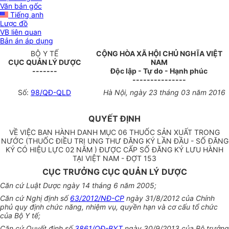
Văn bản gốc
Tiếng anh
Lược đồ
VB liên quan
Bản án áp dụng
BỘ Y TẾ
CỘNG HÒA XÃ HỘI CHỦ NGHĨA VIỆT
CỤC QUẢN LÝ DƯỢC
NAM
-------
Độc lập - Tự do - Hạnh phúc
---------------
Số:
98/QĐ-QLD
Hà Nội
, ngày
23
tháng
03
năm
2016
QUYẾT ĐỊNH
VỀ VIỆC BAN HÀNH DANH MỤC 06 THUỐC SẢN XUẤT TRONG
NƯỚC (THUỐC ĐIỀU TRỊ UNG THƯ ĐĂNG KÝ LẦN ĐẦU - SỐ ĐĂNG
KÝ CÓ HIỆU LỰC 02 NĂM ) ĐƯỢC CẤP SỐ ĐĂNG KÝ LƯU HÀNH
TẠI VIỆT NAM - ĐỢT 153
CỤC TRƯỞNG CỤC QUẢN LÝ DƯỢC
Căn cứ Lu
ật Dược ngày 14 tháng 6 năm 2005;
Căn cứ Nghị định số
63/2012/NĐ-CP
ngày
31/8/2012 của Chính
phủ quy định chức năng, nhiệm vụ, quyền hạn và cơ cấu tổ chức
của Bộ Y tế;
Căn cứ Quyết định số
3861/QĐ-BYT
ngày 30/9/2013 của Bộ trưởng