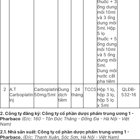
thuốc + 3
ống dung
môi
10
ml
và 3 ống
dung môi
5ml. Hộp
5 lọ
thuốc + 5
ống dung
môi
10
ml
và 5 ống
dung môi
5ml.
Dung môi
nước cất
pha tiêm
2
A.T
Carboplatin
Dung
24
TCCS
Hộp 1 lọ,
QLĐB-
Carboplatin
50mg/5ml
dịch
tháng
hộp 3 lọ,
532-16
inj
tiêm
hộp 5 lọ
x 5ml
2. Công ty đăng ký: Công ty cổ phần dược phẩm trung ương 1 -
Pharbaco
(Đ/c: 160 - Tôn Đức Thắng - Đống Đa - Hà Nội - Việt
Nam)
2.1
.
Nhà sản xuất: Công ty cổ phần dược phẩm trung ương 1 -
Pharbaco.
(Đ/c: Thanh Xuân, Sóc Sơn, Hà Nội - Việt Nam)