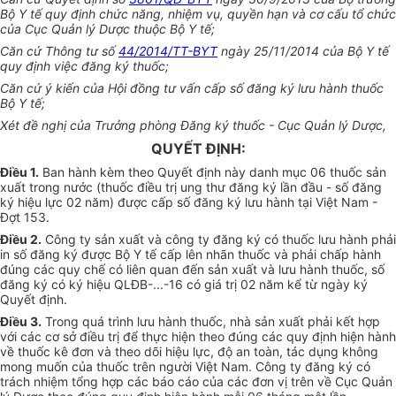
Bộ Y tế quy định chức năng, nhiệm vụ, quyền hạn và cơ cấu
tổ chức
của Cục Quản lý Dược thuộc Bộ Y tế;
Căn cứ Thông tư số
44/2014/TT-BYT
ngày 25/11/2014 của Bộ Y tế
quy định việc đăng ký thuốc;
Căn cứ
ý kiến của Hội đồng tư vấn cấp số đăng ký lưu hành thuốc
Bộ Y tế;
Xét đề nghị của Trưởng phòng Đăng ký thuốc - Cục Quản lý Dược,
QUYẾT ĐỊNH:
Điều 1.
Ban hành kèm theo Quyết định này danh mục 06 thuốc sản
xuất trong nước (thuốc điều
tr
ị ung thư đăng ký lần đầu - số đăng
ký hiệu lực 02 năm) được cấp số
đăng ký
lưu hành tại Việt Nam
-
Đợt 153.
Điều 2.
Công ty sản xuất và công ty đăng ký có thuốc lưu hành phải
in số đăng ký được Bộ Y tế cấp lên nhãn thuốc và phải chấp hành
đúng các quy chế có liên quan đến sản xuất và lưu hành thuốc, số
đăng ký có ký hiệu QLĐB-...-16 có giá trị 02 năm kể từ ngày ký
Quyết định.
Điều 3.
Trong quá trình lưu hành thuốc, nhà sản xuất phải kết hợp
với các cơ sở điều trị để thực hiện theo đúng các quy định hiện hành
về thuốc kê đơn và theo dõi hiệu lực, độ an toàn, tác dụng không
mong muốn của thuốc trên người Việt Nam. Công ty
đăng ký
có
trách
nhiệm tổng hợp các báo cáo của các đơn vị trên về Cục Quản