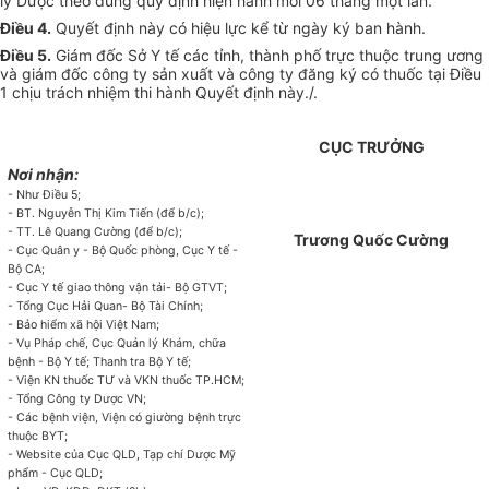
lý Dược theo đúng quy định hiện hành mỗi 06 tháng một lần.
Điều 4.
Quyết định này có hiệu lực kể từ ngày ký ban hành.
Điều 5.
Giám đốc Sở Y tế các tỉnh, thành phố trực thuộc trung ương
và giám đốc công ty sản xuất và công ty đăng ký có thuốc tại Điều
1 chịu trách nhiệm thi hành Quyết định này./.
CỤC TRƯỞNG
Nơi nhận:
- Như Điều
5
;
- BT. Nguyễn Thị Kim Tiến (để b/c);
- TT. Lê Quang Cường (để b/c);
Trương Quốc Cường
- Cục Quân y - Bộ Quốc phòng, Cục
Y tế
-
Bộ CA;
- Cục Y tế giao thông vận tải- Bộ GTVT;
-
Tổng
Cục Hải Quan- Bộ Tài Chính;
- B
ả
o hiểm xã hội Việt Nam;
- Vụ Pháp chế, Cục Quản lý Khám, chữa
bệnh - Bộ Y tế; Thanh tra Bộ Y tế;
- Viện KN thu
ố
c TƯ và VKN thuốc TP.HCM;
- Tổng Công ty Dược VN;
- Các bệnh viện, Viện có giường bệnh trực
thuộc BYT;
- Website của Cục QLD, Tạp chí Dược Mỹ
phẩm - Cục QLD;