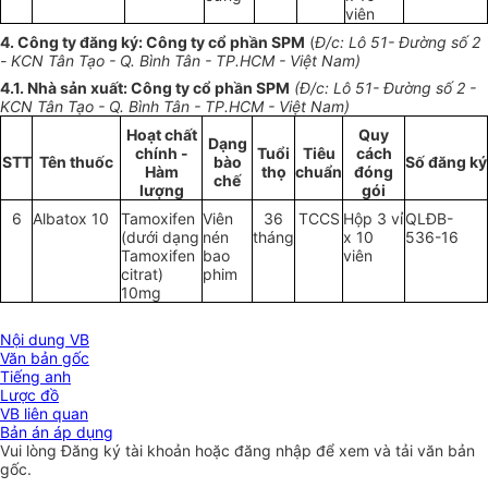
viên
4. Công ty đăng ký: Công ty cổ phần SPM
(
Đ/c: Lô 51-
Đường
số
2
- KCN Tân Tạo - Q. Bình Tân - TP.HCM - Việt Nam)
4.1
.
Nhà sản xuất: Công ty cổ phần SPM
(Đ/c: Lô 51-
Đường số
2 -
KCN Tân Tạo - Q. Bình Tân
-
TP.HCM - Việt Nam)
Hoạt chất
Quy
Dạng
chính -
Tuổi
Ti
ê
u
cách
STT
Tên thuốc
bào
Số đăng ký
Hàm
thọ
chuẩn
đóng
chế
lượng
gói
6
Albatox 10
Tamoxifen
Viên
36
TCCS
Hộp 3 vỉ
QLĐB-
(dưới dạng
nén
tháng
x 10
536-1
6
Tamoxifen
bao
viên
citrat)
phim
10
mg
Nội dung VB
Văn bản gốc
Tiếng anh
Lược đồ
VB liên quan
Bản án áp dụng
Vui lòng
Đăng ký
tài khoản hoặc
đăng nhập
để xem và tải văn bản
gốc.