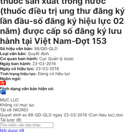
thuốc sản xuất trong nước
(thuốc điều trị ung thư đăng ký
lần đầu-số đăng ký hiệu lực 02
năm) được cấp số đăng ký lưu
hành tại Việt Nam-Đợt 153
Số hiệu văn bản:
98/QĐ-QLD
Loại văn bản:
Quyết định
Cơ quan ban hành:
Cục Quản lý dược
Ngày ban hành:
23-03-2016
Ngày có hiệu lực:
23-03-2016
Đang có hiệu lực
Tình trạng hiệu lực:
Ngôn ngữ:
Định dạng văn bản hiện có:
MỤC LỤC
Không có mục lục
Tải về (WORD)
Quyet dinh so 98-QD-QLD ngay 23-03-2016 (Con hieu luc).doc
Tải lược đồ
Nội dung VB