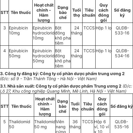
Hoạt chất
Quy
Dạng
chính -
Tuổi
Ti
ê
u
cách
Số đăng
STT
Tên thuốc
bào
Hàm
thọ
chuẩn
đóng
ký
chế
lượng
gói
3
Epirubicin
Epirubicin
Bột
24
TCCS
Hộp 1 lọ
QLĐB-
10
mg
hydroclorid
đông
tháng
533-16
10
mg
khô pha
tiêm
4
Epirubicin
Epirubicin
Bột
24
TCCS
Hộp 1 lọ
QLĐB-
50mg
hydroclorid
đông
tháng
534-16
50mg
khô pha
tiêm
3. Công ty đăng ký: Công ty cổ phần dược phẩm trung ương 2
(Đ/c:
số
9 - Trần Thánh Tông - Hà Nội - Việt Nam)
3.1
.
Nhà sản xuất: Công ty cổ phần dược phẩm Trung ương 2
(Đ/c:
Lô 27, Khu công nghiệp Quang Minh, Mê L
i
nh, Hà Nội - Việt Nam)
Hoạt chất
Quy
Dạng
chính -
Tuổi
Ti
ê
u
cách
STT
Tên thuốc
bào
Số đăng ký
Hàm
thọ
chuẩn
đóng
chế
lượng
gói
5
Thalidomid
Thalidomid
Viên
36
TCCS
Hộp 6
QLĐB
-
50
50 mg
nang
tháng
vỉ, 10 vỉ
535-16
cứng
x 10