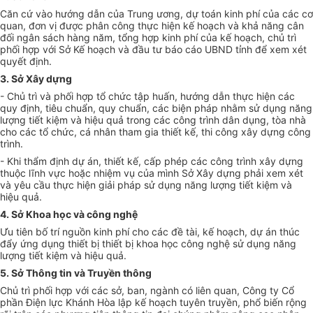
Căn cứ vào hướng dẫn của Trung ương, dự toán kinh phí của các cơ
quan,
đơn vị
được phân công thực hiện kế hoạch và khả năng cân
đ
ố
i ngân s
á
ch hàng năm, tổng hợp kinh
phí
của kế hoạch, chủ trì
ph
ố
i hợp với Sở Kế hoạch và
đầu tư
báo cáo UBND tỉnh đ
ể
xem xét
quyết
định.
3. Sở Xây dựng
- Chủ trì và phối hợp tổ chức tập huấn, hướng dẫn thực hiện các
quy định, tiêu chuẩn, quy chuẩn, các biện pháp nhằm sử dụng năng
lượng tiết kiệm và hiệu quả
trong
các công trình dân dụng, tòa nhà
cho các
tổ chức
, cá nhân tham gia thi
ế
t kế, thi công xây dựng công
trình.
- Khi thẩm định dự án, thiết kế, cấp phép các công trình xây dựng
thuộc lĩnh vực hoặc nhiệm vụ của mình Sở Xây dựng phải xem xét
và yêu cầu thực hiện giải pháp sử dụng năng lượng tiết kiệm và
hiệu quả.
4. Sở Khoa học và công nghệ
Ư
u tiên bố t
rí
nguồn kinh phí cho các đề tài, kế hoạch, dự án thúc
đẩy ứng dụng thiết bị thiết bị khoa học công nghệ sử dụng năng
lượng tiết kiệm và hiệu quả.
5. Sở Thông tin và Truyền thông
Chủ trì
phối hợp
với các sở, ban, ngành có liên quan, Công ty Cổ
phần Điện lực Khánh Hòa lập k
ế
hoạch tuyên truyền, phổ biến rộng