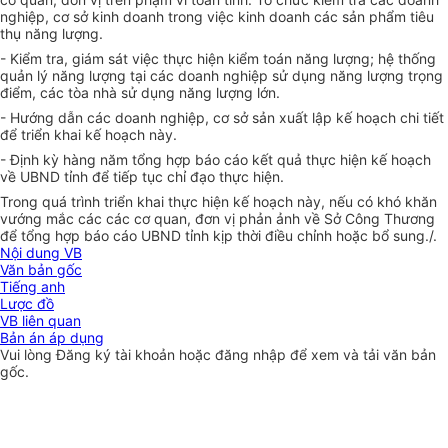
nghiệp, cơ sở kinh doanh trong việc kinh doanh các sản phẩm tiêu
thụ năng lượng.
- Kiểm tra, giám sát việc thực hiện kiểm toán năng lượng; hệ thống
quản lý năng lượng tại các doanh nghiệp sử dụng năng lượng trọng
điểm, các tòa nhà sử dụng năng lượng lớn.
- Hướng dẫn các doanh nghiệp, cơ sở sản xuất lập kế hoạch chi tiết
để triển khai kế hoạch này.
- Định kỳ hàng năm tổng hợp báo cáo kết quả thực hiện kế hoạch
về
UBND
tỉnh để tiếp tục chỉ đạo thực hiện.
Trong quá trình triển khai thực hiện kế hoạch này, nếu có khó khăn
vướng mắc các các cơ quan, đơn vị phản ảnh về Sở Công Thương
để tổng hợp báo cáo
UBND
tỉnh kịp thời điều chỉnh hoặc bổ sung./.
Nội dung VB
Văn bản gốc
Tiếng anh
Lược đồ
VB liên quan
Bản án áp dụng
Vui lòng
Đăng ký
tài khoản hoặc
đăng nhập
để xem và tải văn bản
gốc.