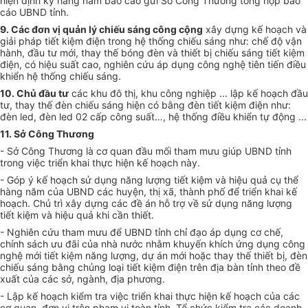
hiện định kỳ hàng năm báo cáo gửi Sở Công Thương
tổng hợp
báo
cáo
UBND
tỉnh.
9. Các đơn vị quản lý chiếu sáng công cộng
xây dựng kế hoạch và
giải pháp tiết kiệm điện trong hệ thốn
g
chiếu sáng như: chế độ vận
hành, đầu tư mới, thay thế bóng đèn và thiết bị chiếu sáng tiết kiệm
điện, có hiệu suất cao, nghiên cứu áp dụng công nghệ tiên tiến điều
khiển hệ thống chiếu sáng.
10. Chủ đầu tư
các khu đô thị, khu công nghiệp ... lập kế hoạch đầu
tư, thay thế đèn chiếu sáng hiện có bằng đèn tiết kiệm điện như:
đèn led, đèn led 02 cấp công suất…
,
hệ thống điều khiển tự động ...
11. Sở Công Thương
- Sở Công Thương là cơ quan đầu mối tham mưu giúp UBND tỉnh
trong việc triển khai thực hiện kế hoạch này.
- Góp ý kế hoạch sử dụng năng lượn
g
tiết kiệm và hiệu quả cụ thể
hàng năm của UBND các huyện, thị xã, thành phố đ
ể
triển khai kế
hoạch. Chủ trì xây dựng các đề án hỗ trợ về sử dụng năng lượng
tiết kiệm và hiệu quả khi cần thiết.
- Nghiên cứu tham mưu để
UBND
tỉnh chỉ đạo áp dụng cơ chế,
chính sách ưu đãi của nhà nước nhằm kh
u
yến khích ứng dụng công
nghệ mới tiết kiệm năng lượng, dự án mới hoặc thay thế thiết bị, đèn
chiếu sáng bằng chủng loại tiết kiệm điện trên địa bàn tỉnh theo đề
xuất của các sở, ngành, địa phương.
- Lập kế hoạch kiểm tra việc triển khai thực hiện kế hoạch của các
cơ quan, đơn vị
tr
ên phạm vi toàn tỉnh. Tổ chức kiểm tra các doanh