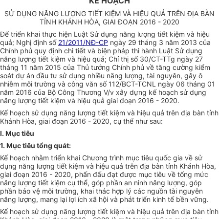
KẾ HOẠCH
SỬ DỤNG NĂNG LƯỢNG TIẾT KIỆM VÀ HIỆU QUẢ TRÊN ĐỊA BÀN
TỈNH KHÁNH HÒA, GIAI ĐOẠN 2016 - 2020
Để triển khai thực hiện Luật Sử dụng năng lượng tiết kiệm và hiệu
quả; Nghị định số
21/2011/NĐ-CP
ngày 29 tháng 3 năm 2013 của
Chính phủ quy định chi tiết và biện pháp thi hành Luật Sử dụng
năng lượng tiết kiệm và hiệu quả; Chỉ thị số 30/CT-TTg ngày 27
tháng 11 năm 2015 của Thủ tướng Chính phủ về tăng cường kiểm
soát dự án đầu tư sử dụng nhiều năng lượng, tài nguyên, gây ô
nhiễm môi trường và công văn số 112/BCT-TCNL ngày 06 tháng 01
năm 2016 của Bộ Công Thương V/v xây dựng kế hoạch sử dụng
năng lượng tiết kiệm và hiệu quả giai đoạn 2016 - 2020.
Kế hoạch sử dụng năng lượng tiết kiệm và hiệu quả trên địa bàn tỉnh
Khánh Hòa, giai đoạn 2016 - 2020, cụ thể như sau:
I. Mục tiêu
1. Mục tiêu tổng quát:
Kế hoạch nhằm triển khai Chương trình mục tiêu quốc gia về sử
dụng năng lượng tiết kiệm và hiệu quả trên địa bàn tỉnh Khánh Hòa,
giai đoạn 2016 - 2020, phấn đấu đạt được mục tiêu về tổng mức
năng lượng tiết kiệm cụ thể, góp phần an ninh năng lượng, góp
ph
ầ
n bảo vệ môi trường, khai thác h
ợ
p lý các nguồn tài nguyên
năng lượng, mang lại lợi ích xã hội và phát triển kinh tế bền vững.
Kế hoạch sử dụng năng lượng tiết kiệm và hiệu quả trên địa bàn tỉnh