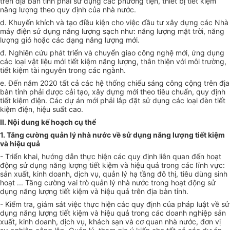
trên địa bàn tỉnh phải sử dụng các phương tiện, thiết bị tiết kiệm
năng lượng theo quy định của nhà nước.
d. Khuyến khích và tạo điều kiện cho việc đầu tư xây dựng các Nhà
máy điện sử dụng năng lượng sạch như: năng lượng mặt trời, năng
lượng gió hoặc các dạng năng lượng mới.
đ.
Nghiên cứu
phát triển và chuyển giao công nghệ mới, ứng dụng
các loại vật liệu mới tiết kiệm năng lượng, thân thiện với môi trường,
tiết kiệm tài nguyên trong các ngành.
e. Đến năm 2020 tất cả các hệ thống chiếu sáng công cộng
tr
ên địa
bàn tỉnh phải được cải tạo, xây dựng mới theo tiêu chuẩn, quy định
tiết kiệm điện. Các dự án mới phải lắp đặt sử dụng các loại đèn tiết
kiệm điện, hiệu suất cao.
II. Nội dung kế hoạch cụ thể
1. Tăng cường quản lý nhà nước về sử dụng năng lượng tiết kiệm
và hiệu quả
- Triển khai, hướng dẫn thực hiện các quy định liên quan đến hoạt
động sử dụng năng lượng tiết kiệm và hiệu quả trong các lĩnh vực:
sản xuất, kinh doanh, dịch vụ, quản lý hạ tầng đô thị, tiêu dùng sinh
hoạt ... Tăng cường vai trò quản lý nhà nước trong hoạt động sử
dụng năng lượng tiết kiệm và hiệu quả trên địa bàn tỉnh.
- Kiểm tra, giám sát việc thực hiện các quy định của pháp luật về sử
dụng năng lượng tiết kiệm và hiệu quả trong các doanh nghiệp sản
xuất, kinh doanh, dịch vụ, khách sạn và cơ quan nhà nước, đơn vị