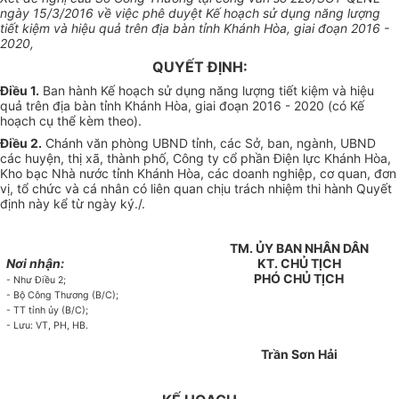
ngày
15
/3/2016 v
ề
việc phê duyệt Kế hoạch sử dụng năng lượng
tiết kiệm và hiệu quả trên địa bàn tỉnh Khánh Hòa, giai đoạn 2016 -
2020,
QUYẾT ĐỊNH:
Điều 1.
Ban hành Kế hoạch sử dụng năng lượng tiết kiệm và hiệu
quả trên địa bàn tỉnh Khánh Hòa, giai đoạn 2016 - 2020 (có Kế
hoạch cụ thể kèm theo).
Điều 2.
Chánh văn phòng UBND tỉnh, các Sở, ban, ngành, UBND
các huyện, thị xã, thành phố, Công ty cổ phần Điện lực Khánh Hòa,
Kho bạc Nhà nước tỉnh Khánh Hòa, các doanh nghiệp, cơ quan, đơn
vị, tổ chức và cá nhân có liên quan chịu trách nhiệm thi hành Quyết
định này kể từ ngày ký./.
TM. ỦY BAN NHÂN DÂN
Nơi nhận:
KT. CHỦ TỊCH
PHÓ CHỦ TỊCH
- Như Điều 2;
- Bộ Công Thương (B/C);
- TT tỉnh ủy (B/C);
- Lưu: VT, PH, HB.
Trần Sơn Hải