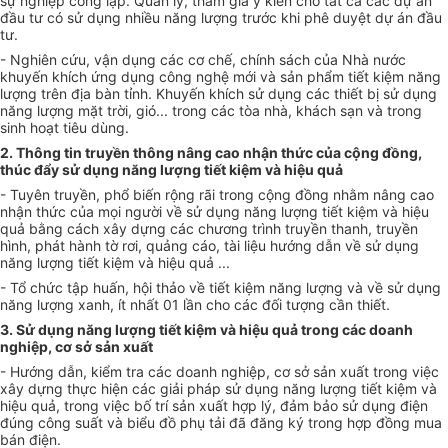
sự nghiệp công lập. Quản lý, tham gia ý kiến cho tất cả các dự án
đầu tư c
ó
sử dụng nhiều năng lượng trước khi phê duyệt dự án đầu
tư.
- Nghiên cứu, vận dụng các cơ chế, chính sách của Nhà nư
ớc
khuyến khích ứng dụng công nghệ mới và sản phẩm tiết kiệm năng
lượng
tr
ên địa bàn tỉnh. Khuyến khích sử dụng các thiết bị sử dụng
năng lượng mặt
tr
ời, gió... trong các tòa nhà, khách sạn v
à
trong
sinh hoạt tiêu dùng.
2. Thông tin truyền thông nâng cao nhận thức của cộng đồng,
thúc đẩy sử dụng năng lượng tiết kiệm và hiệu quả
- Tuyên truyền, phổ biến rộng rãi trong c
ộ
ng đồng nhằm nâng cao
nhận thức của mọi người về sử dụng năng lượng tiết kiệm và hiệu
quả bằng cách xây dựng các chương trình truyền thanh, truyền
hình, phát hành tờ rơi, quảng cáo, tài liệu hướng dẫn về sử dụng
năng lượng tiết kiệm và hiệu quả ...
- Tổ chức tập huấn, hội thảo về tiết kiệm năng lượng và về sử dụng
năng lượng xanh, ít nhất 01
l
ần cho các đối tượng cần thiết.
3. Sử dụng năng lượng tiết kiệm và hiệu quả trong các doanh
nghiệp, cơ sở sản xuất
- Hướng dẫn, kiểm tra các doanh nghiệp, cơ sở sản xuất trong việc
xây dựng thực hiện các giải pháp sử dụng năng lượng tiết kiệm và
hiệu quả, trong việc bố trí sản xuất hợp lý, đảm bảo sử dụng điện
đúng công suất và biểu đồ phụ tải đã đăng ký trong hợp đồng mua
bán điện.