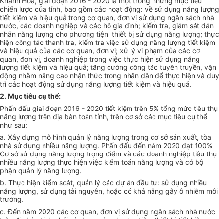
Khánh Hòa, giai đoạn 2016 - 2020 là một trong những mục tiêu
chiến lược của tỉnh, bao gồm các hoạt động: về sử dụng năng lượng
tiết kiệm và hiệu quả trong cơ quan, đơn vị sử dụng ngân sách nhà
nước, các doanh nghiệp và các hộ gia đình; kiểm tra, giám sát dán
nhãn năng lượng cho phương tiện, thiết bị sử dụng năng lượng; thực
hiện công tác thanh tra, kiểm tra việc sử dụng năng lượng tiết kiệm
và hiệu quả của các cơ quan, đơn vị; xử lý vi phạm của các cơ
quan, đơn vị, doanh nghiệp trong việc thực hiện sử dụng năng
lượng tiết kiệm và hiệu quả; tăng cường công tác tuyên truy
ề
n, vận
động nh
ằ
m nâng cao nhận thức trong nhân dân để thực hiện và duy
trì các hoạt động sử dụng năng lượng tiết kiệm và hiệu quả.
2. Mục tiêu cụ thể:
Ph
ấ
n đấu giai đoạn 2016 - 2020 tiết kiệm trên 5% tổng mức tiêu thụ
năng lượng trên địa bàn toàn tỉnh, trên cơ sở các mục tiêu cụ thể
như sau:
a. Xây dựng mô hình quản lý năng lượng trong cơ sở sản xuất, tòa
nhà sử dụng nhi
ề
u năng lượng. Ph
ấ
n đ
ấ
u đ
ế
n năm 2020 đạt 100%
Cơ sở sử dụng năng lượng trọng điểm và các doanh nghiệp tiêu thụ
nhiều năng lượng thực hiện việc kiểm toán năng lượng và có bộ
phận quản lý năng lượng.
b. Thực hiện kiểm soát, quản lý các dự án đầu tư: sử dụng nhiều
năng lượng, sử dụng tài nguyên, hoặc c
ó
khả năng gây ô nhiễm môi
trường.
c. Đến năm 2020 các cơ quan, đơn vị sử dụng ngân sách nh
à
nước