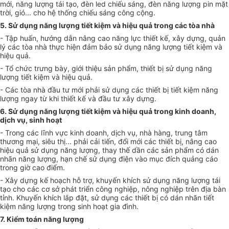
mới, năng lượng tái tạo, đèn led chiếu sáng, đèn năng lượng pin mặt
trời, gió... cho hệ thống chiếu sáng công cộng.
5. Sử dụng năng lượng tiết kiệm và hiệu quả trong các tòa nhà
- Tập huấn, hướng dẫn nâng cao năng lực thiết kế, xây dựng, quản
lý các tòa nhà thực hiện đảm bảo sử dụng năng lượng tiết kiệm và
hiệu quả.
- Tổ chức trưng bày, giới thiệu sản phẩm, thiết bị sử dụng năng
lượng tiết kiệm và hiệu quả.
- Các tòa nhà đầu tư mới phải sử dụng các thiết bị tiết kiệm năng
lượng ngay từ khi thiết kế và đầu tư xây dựng.
6. Sử dụng năng lượng tiết kiệm và hiệu quả trong kinh doanh,
dịch vụ, sinh hoạt
- Trong các lĩnh vực kinh doanh, dịch vụ, nhà hàng, trung tâm
thương mại, siêu thị... phải cải tiến, đổi mới các thiết bị, nâng cao
hiệu quả sử dụng năng lượng, thay thế d
ầ
n các sản phẩm có dán
nhãn năng lượng, hạn chế sử dụng điện vào mục đích quảng cáo
tr
ong giờ cao đi
ể
m.
- Xây dựng k
ế
hoạch hỗ trợ, khuyến khích sử dụng năng l
ượ
ng tái
tạo cho các cơ sở phát triển công nghiệp, nông nghiệp trên địa bàn
tỉnh. Khuyến khích lắp đặt, sử dụng các thiết bị có dán nhãn tiết
kiệm năng lượng trong sinh hoạt gia đình.
7. Kiểm toán năng lượng