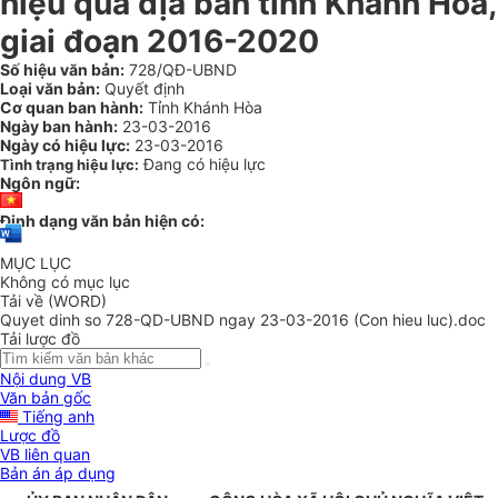
hiệu quả địa bàn tỉnh Khánh Hòa,
giai đoạn 2016-2020
Số hiệu văn bản:
728/QĐ-UBND
Loại văn bản:
Quyết định
Cơ quan ban hành:
Tỉnh Khánh Hòa
Ngày ban hành:
23-03-2016
Ngày có hiệu lực:
23-03-2016
Đang có hiệu lực
Tình trạng hiệu lực:
Ngôn ngữ:
Định dạng văn bản hiện có:
MỤC LỤC
Không có mục lục
Tải về (WORD)
Quyet dinh so 728-QD-UBND ngay 23-03-2016 (Con hieu luc).doc
Tải lược đồ
Nội dung VB
Văn bản gốc
Tiếng anh
Lược đồ
VB liên quan
Bản án áp dụng