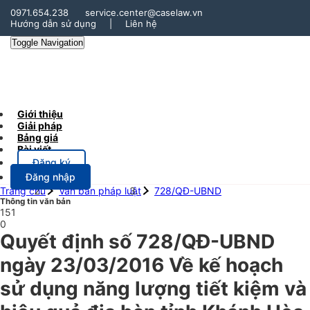
0971.654.238
service.center@caselaw.vn
Hướng dẫn sử dụng
|
Liên hệ
Toggle Navigation
Giới thiệu
Giải pháp
Bảng giá
Bài viết
Đăng ký
Đăng nhập
Trang chủ
Văn bản pháp luật
728/QĐ-UBND
Thông tin văn bản
151
0
Quyết định số 728/QĐ-UBND
ngày 23/03/2016 Về kế hoạch
sử dụng năng lượng tiết kiệm và