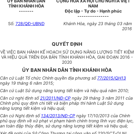
ỦY BAN NH
Â
N DÂN
CỘNG HÒA XÃ HỘI CHỦ NGHĨA VIỆT
TỈNH KHÁNH HÒA
NAM
-------
Độc lập - Tự do - Hạnh phúc
---------------
Số:
728/QĐ-UBND
Khánh Hòa
, ngày
23
tháng
03
năm
201
6
QUYẾT ĐỊNH
VỀ VIỆC BAN HÀNH KẾ HOẠCH SỬ DỤNG NĂNG LƯỢNG TIẾT KIỆM
VÀ HIỆU QUẢ TRÊN ĐỊA BÀN TỈNH KHÁNH HÒA, GIAI ĐOẠN 2016 -
2020
ỦY BAN NHÂN DÂN TỈNH KHÁNH HÒA
Căn cứ Luật Tổ chức Chính quyền địa phương s
ố
77/2015/QH13
ngày 19 tháng 6 năm 2015;
Căn cứ Luật Sử dụng năng lượng tiết kiệm và hiệu quả năm 2010;
Căn cứ nghị định số
21/2011/NĐ-CP
ngày 29 tháng 3 năm 2011 của
Chính phủ quy định chi tiết và biện pháp thi hành Luật Sử dụng
năng lượng tiết kiệm và hiệu quả;
Căn cứ Nghị định số
134/2013/NĐ-CP
ngày 17/10/2013 của Chính
phủ quy định về xử phạt vi phạm hành chính trong lĩ
n
h vực điện lực,
an toàn đập thủy điện, sử dụng năng lượng tiết kiệm và hiệu quả;
Xét đề n
g
hị của Sở Công Thương tại công văn số 22
0
/SCT-QLNL