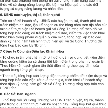
rãi trên các phương tiện thông tin đại chúng nhằm nâng cao nhận
thức về sử dụng năng lượng tiết kiệm và hiệu qu
ả
cho các đối
tượng sử dụng năng lượng và nhân dân.
6. UBND các huyện, thị xã,
thành phố
Trên cơ sở Kế hoạch này,
UBND
các huyện, thị xã, thành phố có
trách nhiệm chỉ đạo, lập kế hoạch cụ thể hàng năm trên địa bàn của
mình để thực hiện (Kế hoạch
gửi
Sở Công Thương để theo dõi và
tổng hợp
báo cáo); có trách nhiệm chỉ đạo, ki
ể
m
tr
a việc tri
ể
n khai
thực hiện trong phạm vi quản lý của mình, tổn
g
h
ợ
p lập báo cáo
định kỳ hàng năm tình h
ì
nh thực hiện gửi về Sở Công Thương đ
ể
tổng hợp báo cáo UBND tỉnh.
7. Công ty Cổ phần Điện lực Khánh Hòa
- Tổ chức in ấn, phát hành tờ rơi hướng dẫn sử dụng tiết kiệm điện,
tăng cường kiểm tra sử dụng tiết kiệm điện trong phạm vi quản lý.
Thực hiện kế hoạch giảm tổn thất điện năng theo quy định của
ngành trong từng giai đoạn.
- Theo dõi, tổng hợp sản lượng điện thương phẩm tiết kiệm được và
tổng hợp báo cáo việc kết quả tham gia, triển khai kế hoạch này
theo định kỳ hàng năm gửi về Sở Công Thương tổng hợp báo cáo
UBND tỉnh.
8. Các Sở, ban, ngành
- Phối hợp với Sở Công Thương và UBND các huyện, thị xã, thành
phố trong quá trình thực hiện kế hoạch này. Tổng hợp kết quả thực