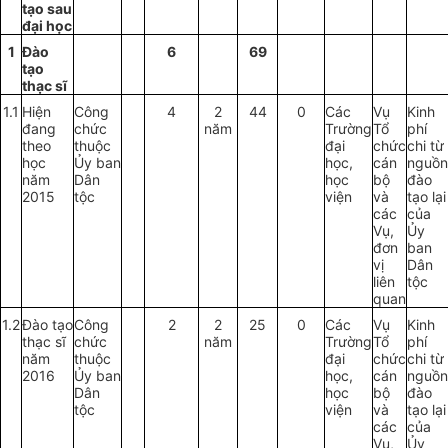
tạo sau
đại học
1
Đ
ào
6
69
tạo
thạc sĩ
1.1
Hiện
Công
4
2
44
0
Các
Vụ
Kinh
đang
chức
năm
Trường
Tổ
phí
theo
thuộc
đại
chức
chi từ
học
Ủ
y
b
an
học,
cán
nguồn
năm
Dân
học
bộ
đào
2015
tộc
viện
và
tạo lại
các
của
Vụ,
Ủy
đơn
ban
vị
Dân
liên
tộc
quan
1.2
Đào tạo
Công
2
2
25
0
Các
Vụ
Kinh
thạc sĩ
chức
năm
Trường
Tổ
phí
năm
thuộc
đại
chức
chi từ
2016
Ủ
y
b
an
học,
cán
nguồn
Dân
học
bộ
đào
tộc
viện
và
tạo lại
các
của
Vụ,
Ủy