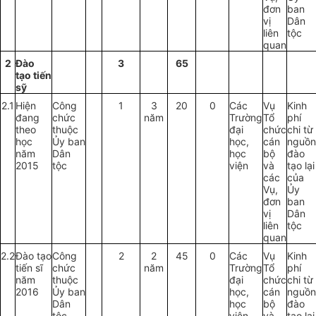
đơn
ban
vị
Dân
liên
tộc
quan
2
Đào
3
65
tạo tiến
sỹ
2.1
Hiện
Công
1
3
20
0
Các
Vụ
Kinh
đang
chức
năm
Trường
Tổ
phí
theo
thuộc
đại
chức
chi từ
học
Ủ
y
b
an
học,
cán
nguồn
năm
Dân
học
bộ
đào
2015
tộc
viện
và
tạo lại
các
của
Vụ,
Ủy
đơn
ban
vị
Dân
liên
tộc
quan
2.2
Đào tạo
Công
2
2
45
0
Các
Vụ
Kinh
tiến sĩ
chức
năm
Trường
Tổ
phí
năm
thuộc
đại
chức
chi từ
2016
Ủ
y
b
an
học,
cán
nguồn
Dân
học
bộ
đào
tộc
viện
và
tạo lại