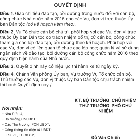
QUYẾT ĐỊNH
Điều 1.
Giao ch
ỉ
tiêu đào tạo, bồi dưỡng trong nước đối với cán bộ
,
công chức Nhà nước năm 2016 cho các Vụ, đơn vị trực thuộc
Ủy
ban
Dân tộc
(có kế hoạch kèm theo).
Điều 2.
Vụ Tổ chức cán bộ chủ trì, phối hợp với các Vụ,
đơn vị
trực
thuộc
Ủ
y ban Dân tộc có trách nhiệm b
ố
trí, c
ử
cán bộ, công chức
tham gia các l
ớ
p đao tạo,
bồi dưỡng
theo
kế hoạch
. Ph
ố
i hợp với
các Vụ, đơn vị có liên quan tổ chức các lớp học; quản lý và sử dụng
ngân sách về đào tạo, bồi dưỡng cán bộ công chức năm 2016 theo
quy định hiện hành của Nhà nước.
Điều 3.
Quyết định này có hiệu lực thi hành kể từ ngày ký.
Điều 4.
Chánh Văn phòng
Ủy ban
, Vụ trưởng Vụ Tổ chức cán bộ
,
Th
ủ
trưởng các Vụ, đơn vị thuộc
Ủy ban
Dân tộc chịu trách nhiệm
thi hành Quyết
định này./.
KT. BỘ TRƯỞNG, CHỦ NHIỆM
THỨ TRƯỞNG, PHÓ CHỦ
Nơi nhận:
NHIỆM
- Như Điều 4;
- Bộ trưởng,CNUBDT;
- C
á
c Thứ trưởng, PCN UBDT;
- C
ổ
ng thông tin điện tử UBDT;
- Lưu: VT, TCCB (5b).
Đỗ Văn Chiến