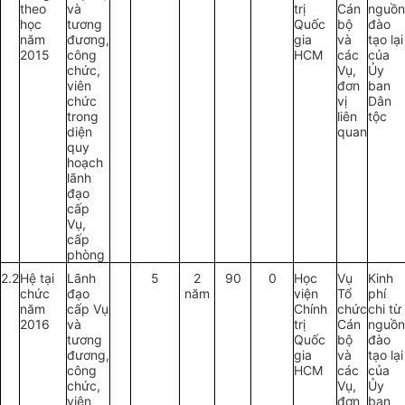
theo
và
trị
Cán
nguồn
học
tương
Quốc
bộ
đào
năm
đương,
gia
và
tạo lại
2015
công
HCM
các
của
chức,
Vụ,
Ủy
viên
đơn
ban
chức
vị
Dân
trong
liên
tộc
diện
quan
quy
hoạch
lãnh
đạo
cấp
Vụ,
cấp
phòng
2.2
Hệ tại
Lãnh
5
2
90
0
Học
Vụ
Kinh
chức
đạo
năm
viện
Tổ
phí
năm
cấp Vụ
Chính
chức
chi từ
2016
và
trị
Cán
nguồn
tương
Quốc
bộ
đào
đương,
gia
và
tạo lại
công
HCM
các
của
chức,
Vụ,
Ủy
viên
đơn
ban