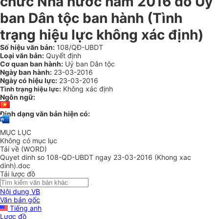
chức Nhà nước năm 2016 do Ủy
ban Dân tộc ban hành (Tình
trạng hiệu lực không xác định)
Số hiệu văn bản:
108/QĐ-UBDT
Loại văn bản:
Quyết định
Cơ quan ban hành:
Uỷ ban Dân tộc
Ngày ban hành:
23-03-2016
Ngày có hiệu lực:
23-03-2016
Không xác định
Tình trạng hiệu lực:
Ngôn ngữ:
Định dạng văn bản hiện có:
MỤC LỤC
Không có mục lục
Tải về (WORD)
Quyet dinh so 108-QD-UBDT ngay 23-03-2016 (Khong xac
dinh).doc
Tải lược đồ
Nội dung VB
Văn bản gốc
Tiếng anh
Lược đồ