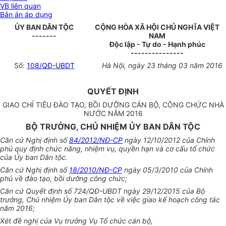
VB liên quan
Bản án áp dụng
ỦY BAN DÂN TỘC
CỘNG HÒA XÃ HỘI CHỦ NGHĨA VIỆT
-------
NAM
Độc lập - Tự do - Hạnh phúc
---------------
Số:
108/QĐ-UBDT
Hà Nội
, ngày
23
tháng
03
năm
2016
QUYẾT ĐỊNH
GIAO CHỈ TIÊU ĐÀO TẠO, BỒI DƯỠNG CÁN BỘ, CÔNG CHỨC NHÀ
NƯỚC NĂM 2016
BỘ TRƯỞNG, CHỦ NHIỆM ỦY BAN DÂN TỘC
Căn cứ
Nghị định số
84/2012/NĐ-CP
ng
à
y 12/10/2012 của Chính
phủ quy định chức năng, nhiệm vụ, quyền hạn và cơ cấu tổ chức
của
Ủy ban
Dân tộc
.
Căn cứ
Nghị định số
18/2010/NĐ-CP
ngày 05/3/2010 của Chính
phủ về đào tạo,
bồi dưỡng
công chức;
Căn cứ
Quyết định số
724/QĐ-UBDT ngày 29/12/2015 của Bộ
trưởng, Chủ nhiệm
Ủy ban
Dân tộc về việc giao kế hoạch công tác
năm 2016;
Xét đ
ề
nghị của Vụ trưởng Vụ Tổ chức cán bộ,