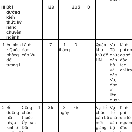
I
II
Bồi
129
205
0
dưỡng
kiến
thức kỹ
năng
chuyên
ngành
1
An ninh
Lãnh
7
1
0
Qu
â
n
Vụ
Kinh
- Quốc
đạo
tháng
khu
Tổ
phí do
phòng
cấp Vụ
thủ đô
chức
cơ sở
đối
HN
cán
đào
tượng II
bộ
tạo
và
chi trả
các
Vụ,
đơn
vị
liên
quan
2
Bồi
Công
1
35
3
45
Vụ Tổ
Vụ
Kinh
dưỡng
chức
ngày
chức
Tổ
phí
hội
thuộc
cán bộ
chức
chi từ
nhập
Ủy ban
mời
cán
nguồn
kinh tế,
Dân
giảng
bộ
đào