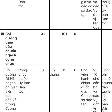
Dân
gia và
và
tạo lại
tộc
các cơ
các
của
sở đào
Vụ,
Ủy
tạo
đơn
ban
vị
Dân
liên
tộc
quan
III
Bồi
31
101
0
dưỡng
theo
tiêu
chuẩn
ngạch
công
chức
1
Bồi
Công
3
2
15
0
Học
Vụ
Kinh
dưỡng
chức,
tháng
viện
Tổ
phí
QLNN
thuộc
hành
chức
chi từ
ngạch
Ủy
B
an
chính
cán
nguồn
chuyên
Dân
quốc
bộ
đào
viên
tộc
gia,
và
tạo lại
cao
Các cơ
các
của
cấp và
sở đào
Vụ,
Ủy
tương
tạo
đơn
ban
đương
vị
Dân