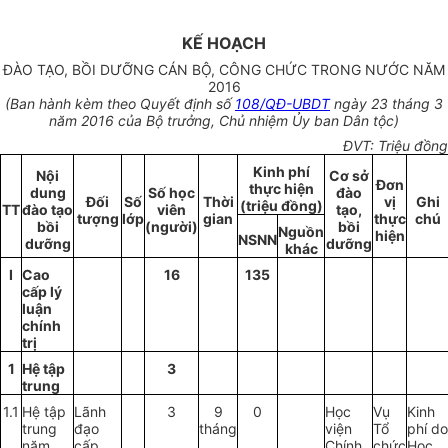
KẾ HOẠCH
ĐÀO TẠO, BỒI DƯỠNG CÁN BỘ, CÔNG CHỨC TRONG NƯỚC NĂM
2016
(Ban hành kèm theo Quyết định s
ố
108/QĐ-UBDT
ngày 23 tháng 3
năm 2016 của Bộ trưởng, Chủ nhiệm Ủy ban Dân tộc
)
ĐVT: Triệu đồng
Kinh phí
Nội
Cơ sở
Đơn
thực hiện
dung
Số học
đào
Đ
ối
Số
Thời
vị
Ghi
(triệu
đồ
ng)
TT
đào tạo
vi
ê
n
tạo,
tượng
l
ớ
p
gian
thực
chú
bồi
(người)
bồi
Nguồn
hiện
NSNN
d
ưỡ
ng
dưỡng
khác
I
Cao
16
135
cấp lý
luận
chính
trị
1
Hệ tập
3
trung
1.1
Hệ tập
Lãnh
3
9
0
Học
Vụ
Kinh
trung
đạo
tháng
viện
Tổ
phí do
năm
cấp
Chính
chức
Học