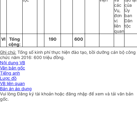
các
của
Vụ,
Ủy
đơn
ban
vị
Dân
liên
tộc
quan
VI
T
ổng
190
600
cộng:
Gh
i
chú
:
Tổng số kinh phí thực hiện đào tạo, bồi dưỡng cán bộ công
chức năm 2016: 600 triệu đồng.
Nội dung VB
Văn bản gốc
Tiếng anh
Lược đồ
VB liên quan
Bản án áp dụng
Vui lòng
Đăng ký
tài khoản hoặc
đăng nhập
để xem và tải văn bản
gốc.