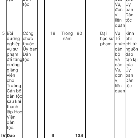
tộc
Vụ,
Ủy
đơn
ban
vị
Dân
liên
tộc
quan
5
Bồi
Công
18
Trong
80
Đại
Vụ
Kinh
dưỡng
chức
năm
học sư
Tổ
phí
nghiệp
thuộc
phạm
chức
chi từ
vụ sư
Ủ
y
b
an
cán
nguồn
phạm
Dân
bộ
đ
ào
đ
ể
tăng
tộc
và
tạo lại
cường
các
của
giảng
Vụ,
Ủy
viên
đơn
ban
cho
vị
Dân
Trường
liên
tộc
Cán bộ
quan
dân tộc
sau khi
thành
lập Học
Viện
dân
tộc.
IV
Đào
9
134