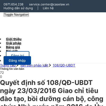
0971.654.238
service.center@caselaw.vn
Hướng dẫn sử dụng
|
Liên hệ
Toggle Navigation
Giới thiệu
Giải pháp
Bảng giá
Bài viết
Đăng ký
Đăng nhập
Trang chủ
Văn bản pháp luật
108/QĐ-UBDT
Thông tin văn bản
72
0
Quyết định số 108/QĐ-UBDT
ngày 23/03/2016 Giao chỉ tiêu
đào tạo, bồi dưỡng cán bộ, công