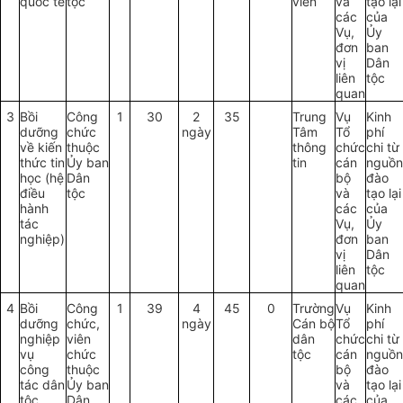
quốc tế
tộc
viên
và
tạo lại
các
của
Vụ,
Ủy
đơn
ban
vị
Dân
liên
tộc
quan
3
Bồi
Công
1
30
2
35
Trung
Vụ
Kinh
dưỡng
chức
ngày
Tâm
Tổ
phí
về kiến
thuộc
thông
chức
chi từ
thức tin
Ủy ban
tin
cán
nguồn
học (hệ
Dân
bộ
đ
ào
điều
tộc
và
tạo lại
hành
các
của
tác
Vụ,
Ủy
nghiệp)
đơn
ban
vị
Dân
liên
tộc
quan
4
Bồi
Công
1
39
4
45
0
Trường
Vụ
Kinh
dưỡng
chức,
ngày
Cán bộ
Tổ
phí
nghiệp
viên
dân
chức
chi từ
vụ
chức
tộc
cán
nguồn
công
thuộc
bộ
đào
tác dân
Ủy ban
và
tạo lại
tộc
Dân
các
của