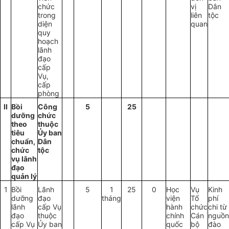
chức
vị
Dân
trong
liên
tộc
diện
quan
quy
hoạch
lãnh
đạo
c
ấ
p
Vụ,
cấp
phòn
g
II
Bồi
Công
5
25
dưỡng
chức
theo
thuộc
tiêu
Ủy
b
an
chuẩn
,
Dân
chức
tộc
vụ lãnh
đạo
quản lý
1
Bồi
Lãnh
5
1
25
0
Học
Vụ
Kinh
dưỡng
đạo
tháng
viện
Tổ
phí
lãnh
cấp Vụ
hành
chức
chi từ
đạo
thuộc
chính
Cán
nguồn
cấp Vụ
Ủy ban
quốc
bộ
đào