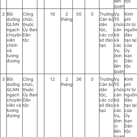
liên
tộc
quan
2
Bồi
Công
16
2
50
0
Trường
Vụ
Kinh
dưỡng
chức,
tháng
Cán bộ
Tổ
phí
QLNN
thuộc
dân
chức
chi từ
ngạch
Ủy
B
an
tộc,
cán
nguồn
chuyên
Dân
các cơ
bộ
đào
viên
tộc
sở đào
và
tạo lại
chính
tạo
các
của
và
Vụ,
Ủy
tương
đơn
ban
đương
vị
Dân
liên
tộc
quan
3
Bồi
Công
12
2
36
0
Trường
Vụ
Kinh
dưỡng
chức,
tháng
Cán bộ
Tổ
phí
QLNN
thuộc
d
â
n
chức
chi từ
ngạch
Ủy
B
an
tộc,
cán
nguồn
chuyên
Dân
các
cơ
bộ
đào
viên và
tộc
sở đào
và
tạo lại
tương
tạo
các
của
đương
Vụ,
Ủy
đơn
ban
vị
Dân
liên
tộc
quan