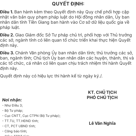
QUYẾT ĐỊNH:
Điều 1.
Ban hành kèm theo Quyết định này Quy chế phối hợp cập
nhật văn bản quy phạm pháp luật do Hội đồng nhân dân, Ủy ban
nhân dân tỉnh Tiền Giang ban hành vào Cơ sở dữ liệu quốc gia về
pháp luật.
Điều 2.
Giao Giám đốc Sở Tư pháp chủ trì, phối hợp với Thủ trưởng
các sở, ngành tỉnh có liên quan tổ chức triển khai thực hiện Quyết
định này.
Điều 3.
Chánh Văn phòng Ủy ban nhân dân tỉnh; thủ trưởng các sở,
ban, ngành tỉnh; Chủ tịch Ủy ban nhân dân các huyện, thành, thị và
các tổ chức, cá nhân có liên quan chịu trách nhiệm thi hành Quyết
định này.
Quyết định này có hiệu lực thi hành kể từ ngày ký./.
KT. CHỦ TỊCH
PHÓ CHỦ TỊCH
Nơi nhận:
- Như Điều 3;
- Bộ Tư pháp;
- Cục CNTT, Cục CTPN (Bộ Tư pháp);
- TT.TU, TT.HĐND tỉnh;
Lê Văn Nghĩa
- CT, PCT UBND tỉnh;
- Công báo tỉnh;