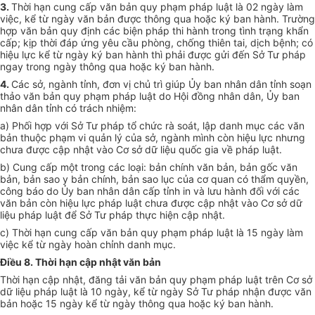
3.
Thời hạn cung cấp văn bản quy phạm pháp luật là 02 ngày làm
việc, kể từ ngày văn bản được thông qua hoặc ký ban hành. Trường
hợp văn bản quy định các biện pháp thi hành trong tình trạng khẩn
cấp; kịp thời đáp ứng yêu cầu phòng, chống thiên tai, dịch bệnh; có
hiệu lực kể từ ngày ký ban hành thì phải được gửi đến Sở Tư pháp
ngay trong ngày thông qua hoặc ký ban hành.
4.
Các sở, ngành tỉnh, đơn vị chủ trì giúp Ủy ban nhân dân tỉnh soạn
thảo văn bản quy phạm pháp luật do Hội đồng nhân dân, Ủy ban
nhân dân tỉnh có trách nhiệm:
a) Phối hợp với Sở Tư pháp tổ chức rà soát, lập danh mục các văn
bản thuộc phạm vi quản lý của sở, ngành mình còn hiệu lực nhưng
chưa được cập nhật vào Cơ sở dữ liệu quốc gia về pháp luật.
b) Cung cấp một trong các loại: bản chính văn bản, bản gốc văn
bản, bản sao y bản chính, bản sao lục của cơ quan có thẩm quyền,
công báo do Ủy ban nhân dân cấp tỉnh in và lưu hành đối với các
văn bản còn hiệu lực pháp luật chưa được cập nhật vào Cơ sở dữ
liệu pháp luật để Sở Tư pháp thực hiện cập nhật.
c) Thời hạn cung cấp văn bản quy phạm pháp luật là 15 ngày làm
việc kể từ ngày hoàn chỉnh danh mục.
Điều 8. Thời hạn cập nhật văn bản
Thời hạn cập nhật, đăng tải văn bản quy phạm pháp luật trên Cơ sở
dữ liệu pháp luật là 10 ngày, kể từ ngày Sở Tư pháp nhận được văn
bản hoặc 15 ngày kể từ ngày thông qua hoặc ký ban hành.