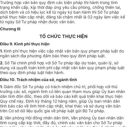
Trường hợp văn bản quy định các biện pháp thi hành trong tình
trạng khẩn cấp, kịp thời đáp ứng yêu cầu phòng, chống thiên tai,
dịch bệnh và có hiệu lực kể từ ngày ký ban hành thì Sở Tư pháp
phải thực hiện cập nhật, đăng tải chậm nhất là 02 ngày làm việc kể
từ ngày Sở Tư pháp nhận được văn bản.
Chương III
TỔ CHỨC THỰC HIỆN
Điều 9. Kinh phí thực hiện
1.
Kinh phí thực hiện việc cập nhật văn bản quy phạm pháp luật do
ngân sách địa phương đảm bảo theo quy định pháp luật.
2.
Sở Tài chính phối hợp với Sở Tư pháp lập dự toán, quản lý, sử
dụng và quyết toán kinh phí cập nhật văn bản quy phạm pháp luật
theo quy định pháp luật hiện hành.
Điều 10. Trách nhiệm của sở, ngành tỉnh
1.
Giám đốc Sở Tư pháp có trách nhiệm chủ trì, phối hợp với thủ
trưởng các sở, ngành tỉnh có liên quan tham mưu giúp Ủy ban nhân
dân tỉnh đôn đốc, theo dõi và báo cáo kết quả triển khai thực hiện
Quy chế này. Định kỳ tháng 12 hàng năm, giúp Ủy ban nhân dân
tỉnh báo cáo về tình hình cập nhật, khai thác và sử dụng văn bản
trên Cơ sở dữ liệu quốc gia về pháp luật gửi Bộ Tư pháp.
2.
Văn phòng Hội đồng nhân dân tỉnh, Văn phòng Ủy ban nhân dân
tỉnh cung cấp kịp thời, đầy đủ, chính xác văn bản cho Sở Tư pháp