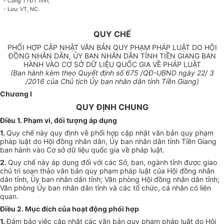
- Cổng TTĐT tỉnh;
- Lưu: VT, NC.
QUY CHẾ
PHỐI HỢP CẬP NHẬT VĂN BẢN QUY PHẠM PHÁP LUẬT DO HỘI
ĐỒNG NHÂN DÂN, ỦY BAN NHÂN DÂN TỈNH TIỀN GIANG BAN
HÀNH VÀO CƠ SỞ DỮ LIỆU QUỐC GIA VỀ PHÁP LUẬT
(Ban hành kèm theo Quyết định số 675 /QĐ-UBND ngày 22/ 3
/2016 của Chủ tịch Ủy ban nhân dân tỉnh Tiền Giang)
Chương I
QUY ĐỊNH CHUNG
Điều 1. Phạm vi, đối tượng áp dụng
1.
Quy chế này quy định về phối hợp cập nhật văn bản quy phạm
pháp luật do Hội đồng nhân dân, Ủy ban nhân dân tỉnh Tiền Giang
ban hành vào Cơ sở dữ liệu quốc gia về pháp luật.
2.
Quy chế này áp dụng đối với các Sở, ban, ngành tỉnh được giao
chủ trì soạn thảo văn bản quy phạm pháp luật của Hội đồng nhân
dân tỉnh, Ủy ban nhân dân tỉnh; Văn phòng Hội đồng nhân dân tỉnh;
Văn phòng Ủy ban nhân dân tỉnh và các tổ chức, cá nhân có liên
quan.
Điều 2. Mục đích của hoạt động phối hợp
1.
Đảm bảo việc cập nhật các văn bản quy phạm pháp luật do Hội