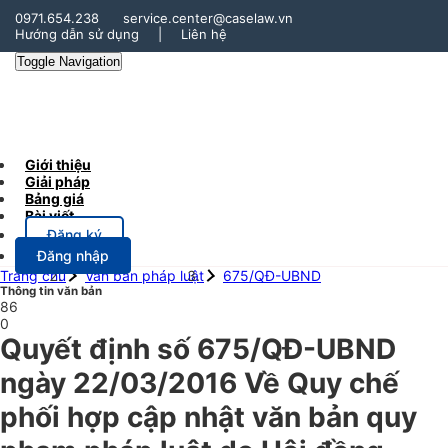
0971.654.238
service.center@caselaw.vn
Hướng dẫn sử dụng
|
Liên hệ
Toggle Navigation
Giới thiệu
Giải pháp
Bảng giá
Bài viết
Đăng ký
Đăng nhập
Trang chủ
Văn bản pháp luật
675/QĐ-UBND
Thông tin văn bản
86
0
Quyết định số 675/QĐ-UBND
ngày 22/03/2016 Về Quy chế
phối hợp cập nhật văn bản quy