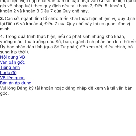
thực hiện việc cập nhật văn bản để cập nhật vào Cơ sở dữ liệu quốc
gia về pháp luật theo quy định nêu tại khoản 2, Điều 5; khoản 1,
khoản 2 và khoản 3 Điều 7 của Quy chế này.
3.
Các sở, ngành tỉnh tổ chức triển khai thực hiện nhiệm vụ quy định
tại Điều 6 và khoản 4, Điều 7 của Quy chế này tại cơ quan, đơn vị
mình.
4. Trong quá trình thực hiện, nếu có phát sinh những khó khăn,
vướng mắc, thủ trưởng các Sở, ban, ngành tỉnh phản ánh kịp thời về
Ủy ban nhân dân tỉnh (qua Sở Tư pháp) để xem xét, điều chỉnh, bổ
sung kịp thời./.
Nội dung VB
Văn bản gốc
Tiếng anh
Lược đồ
VB liên quan
Bản án áp dụng
Vui lòng
Đăng ký
tài khoản hoặc
đăng nhập
để xem và tải văn bản
gốc.