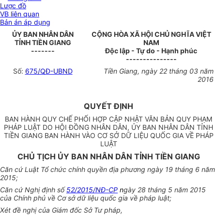
Lược đồ
VB liên quan
Bản án áp dụng
ỦY BAN NHÂN DÂN
CỘNG HÒA XÃ HỘI CHỦ NGHĨA VIỆT
TỈNH TIỀN GIANG
NAM
-------
Độc lập - Tự do - Hạnh phúc
---------------
Số:
675/QĐ-UBND
Tiền Giang, ngày 22 tháng 03 năm
2016
QUYẾT ĐỊNH
BAN HÀNH QUY CHẾ PHỐI HỢP CẬP NHẬT VĂN BẢN QUY PHẠM
PHÁP LUẬT DO HỘI ĐỒNG NHÂN DÂN, ỦY BAN NHÂN DÂN TỈNH
TIỀN GIANG BAN HÀNH VÀO CƠ SỞ DỮ LIỆU QUỐC GIA VỀ PHÁP
LUẬT
CHỦ TỊCH ỦY BAN NHÂN DÂN TỈNH TIỀN GIANG
Căn cứ Luật Tổ chức chính quyền địa phương ngày 19 tháng 6 năm
2015;
Căn cứ Nghị định số
52/2015/NĐ-CP
n
gày 28 tháng 5 năm 2015
của Chính phủ về Cơ sở dữ liệu quốc gia về pháp luật;
Xét đề nghị của Giám đốc Sở Tư pháp,