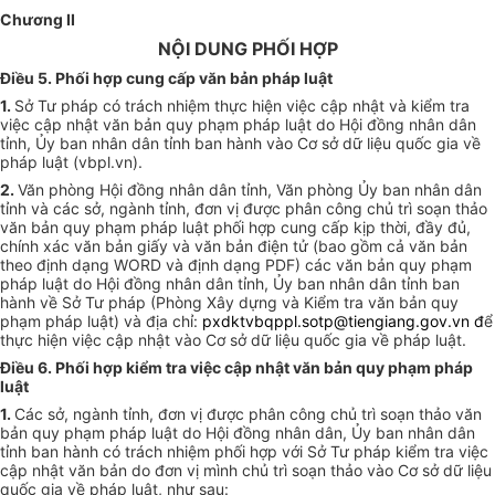
Chương II
NỘI DUNG PHỐI HỢP
Điều 5. Phối hợp cung cấp văn bản pháp luật
1.
Sở Tư pháp có trách nhiệm thực hiện việc cập nhật và kiểm tra
việc cập nhật văn bản quy phạm pháp luật do Hội đồng nhân dân
tỉnh, Ủy ban nhân dân tỉnh ban hành vào Cơ sở dữ liệu quốc gia về
pháp luật (vbpl.vn).
2.
Văn phòng Hội đồng nhân dân tỉnh, Văn phòng Ủy ban nhân dân
tỉnh và các sở, ngành tỉnh, đơn vị được phân công chủ trì soạn thảo
văn bản quy phạm pháp luật phối hợp cung cấp kịp thời, đầy đủ,
chính xác văn bản giấy và văn bản điện tử (bao gồm cả văn bản
theo định dạng WORD và định dạng PDF) các văn bản quy phạm
pháp luật do Hội đồng nhân dân tỉnh, Ủy ban nhân dân tỉnh ban
hành về Sở Tư pháp (Phòng Xây dựng và Kiểm tra văn bản quy
phạm pháp luật) và địa chỉ:
pxdktvbqppl.sotp@tiengiang.gov.vn đ
ể
thực hiện việc cập nhật vào Cơ sở dữ liệu quốc gia về pháp luật.
Điều 6. Phối hợp kiểm tra việc cập nhật văn bản quy phạm pháp
luật
1.
Các sở, ngành tỉnh, đơn vị được phân công chủ trì soạn thảo văn
bản quy phạm pháp luật do Hội đồng nhân dân, Ủy ban nhân dân
tỉnh ban hành có trách nhiệm phối hợp với Sở Tư pháp kiểm tra việc
cập nhật văn bản do đơn vị mình chủ trì soạn thảo vào Cơ sở dữ liệu
quốc gia về pháp luật, như sau: