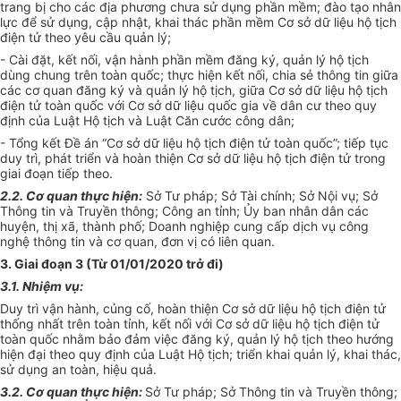
tr
ang bị cho các địa phương chưa sử dụng phần mềm; đào tạo nhân
lực để sử dụng, cập nhật, khai thác phần mềm Cơ sở dữ liệu hộ tịch
điện tử theo yêu cầu quản lý;
- Cài đặt, kết nối, vận hành phần mềm đăng ký, quản lý hộ tịch
dùng chung trên toàn quốc; thực hiện kết nối, chia sẻ thông tin giữa
các cơ quan đăng ký và quản lý hộ tịch, giữa Cơ sở dữ liệu hộ tịch
điện tử toàn quốc với Cơ s
ở
dữ liệu quốc gia về dân cư theo quy
định của Luật Hộ tịch và Luật Căn cước công dân;
- Tổng kết Đề án “Cơ sở dữ liệu hộ tịch điện tử toàn quốc”; tiếp tục
duy trì, phát triển và hoàn thiện Cơ sở dữ liệu hộ tịch điện tử trong
giai đoạn tiếp theo.
2.2. Cơ quan thực hiện:
Sở Tư pháp; Sở Tài chính; Sở Nội vụ; Sở
Thông tin và Truy
ề
n thông; Công an tỉnh;
Ủ
y ban nhân dân các
huyện, thị xã,
thành phố
;
Doanh
nghiệp cung cấp dịch vụ công
ng
hệ thông tin
và cơ quan, đơn vị có liên quan.
3. Giai đoạn 3 (Từ 01/0
1
/2020 trở đi)
3.1. Nhiệm vụ:
Duy trì vận hành, củng cố, hoàn thiện Cơ sở dữ liệu hộ tịch điện tử
thống nhất trên toàn tỉnh, kết nối với Cơ sở dữ liệu hộ tịch điện tử
toàn quốc nhằm bảo đảm việc đăng ký, quản lý hộ tịch theo hướng
hiện đại theo quy định của Luật Hộ tịch; triển khai quản lý, khai thác,
sử dụng an toàn, hiệu quả.
3.2. Cơ quan thực hiện:
Sở Tư pháp; Sở Thông tin và Truyền thông;