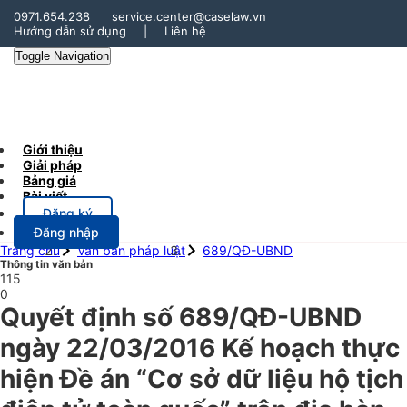
0971.654.238
service.center@caselaw.vn
Hướng dẫn sử dụng
|
Liên hệ
Toggle Navigation
Giới thiệu
Giải pháp
Bảng giá
Bài viết
Đăng ký
Đăng nhập
Trang chủ
Văn bản pháp luật
689/QĐ-UBND
Thông tin văn bản
115
0
Quyết định số 689/QĐ-UBND
ngày 22/03/2016 Kế hoạch thực
hiện Đề án “Cơ sở dữ liệu hộ tịch