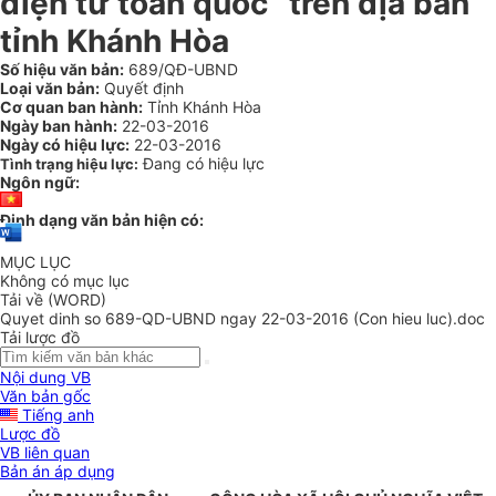
điện tử toàn quốc” trên địa bàn
tỉnh Khánh Hòa
Số hiệu văn bản:
689/QĐ-UBND
Loại văn bản:
Quyết định
Cơ quan ban hành:
Tỉnh Khánh Hòa
Ngày ban hành:
22-03-2016
Ngày có hiệu lực:
22-03-2016
Đang có hiệu lực
Tình trạng hiệu lực:
Ngôn ngữ:
Định dạng văn bản hiện có:
MỤC LỤC
Không có mục lục
Tải về (WORD)
Quyet dinh so 689-QD-UBND ngay 22-03-2016 (Con hieu luc).doc
Tải lược đồ
Nội dung VB
Văn bản gốc
Tiếng anh
Lược đồ
VB liên quan
Bản án áp dụng