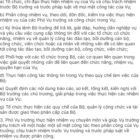
a) Tổ chức, chỉ đạo thực hiện nhiệm vụ của Vụ và chịu trách nhiệm
trước Bộ trưởng và trước pháp luật về mọi mặt công tác của Vụ;
b) Phân công nhiệm vụ, theo dõi, đôn đốc, kiểm tra việc thực hiện
nhiệm vụ của các Phó Vụ trưởng và công chức trong Vụ;
c) Ký thừa lệnh Bộ trưởng đ
ể
trả lời, giải đáp, hướng dẫn nghiệp vụ
và yêu cầu việc cung cấp thông tin đối với các tổ chức có chức
năng, nhiệm vụ về quản lý công tác đào tạo, bồi dưỡng cán bộ,
công chức, viên chức hoặc cá nhân
về
những vấn đề có liên quan
tới công tác đào tạo, bồi dưỡng cán bộ, công chức, viên chức;
d)
Phối hợp
với các tổ chức trong Bộ, các cơ quan liên quan trong
việc giải
quyết
những vấn đề liên quan đến chức năng, nhiệm vụ,
quyền hạn của Vụ;
đ) Thực hiện công tác thông tin trong Vụ theo quy chế làm việc của
Bộ;
e) Quyết định các nội dung báo cáo, sơ kết, tổng kết, kiến nghị với
Bộ trưởng các chủ trương, giải pháp trong việc thực hiện các nhiệm
vụ của Vụ;
g) Tổ chức thực hiện các quy chế của Bộ; quản lý công chức và tài
sản được giao theo phân cấp của Bộ.
3. Phó Vụ trưởng thực hiện nhiệm vụ chuyên môn và giúp Vụ trưởng
phụ trách về một hoặc một số mặt công tác theo phân công của Vụ
trưởng; chịu trách nhiệm trước Vụ trưởng và trước pháp luật về
nhiệm vụ được phân công.