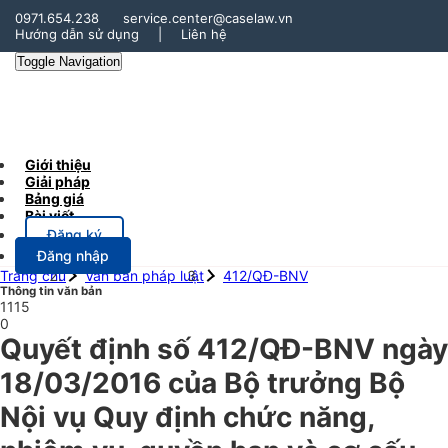
0971.654.238
service.center@caselaw.vn
Hướng dẫn sử dụng
|
Liên hệ
Toggle Navigation
Giới thiệu
Giải pháp
Bảng giá
Bài viết
Đăng ký
Đăng nhập
Trang chủ
Văn bản pháp luật
412/QĐ-BNV
Thông tin văn bản
1115
0
Quyết định số 412/QĐ-BNV ngày
18/03/2016 của Bộ trưởng Bộ
Nội vụ Quy định chức năng,