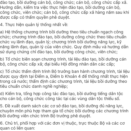
đào tạo, bồi dưỡng cán bộ, công chức; cán bộ, công chức cấp xã.
Hướng dẫn, kiểm tra việc thực hiện đào tạo, bồi dưỡng cán bộ,
công chức, viên chức; cán bộ, công chức cấp xã hàng năm sau khi
được cấp có thẩm quyền phê duyệt.
4. Thực hiện quản lý thống nhất về:
a) Hệ thống chương trình bồi dưỡng theo tiêu chuẩn ngạch công
chức; chương trình đào tạo, bồi dưỡng công chức theo tiêu chu
ẩ
n
chức vụ lãnh đạo, quản lý; chương trình bồi dưỡng năng lực, kỹ
năng lãnh đạo, quản lý của viên chức. Quy định mẫu và hướng dẫn
sử dụng chứng chỉ đào tạo, b
ồ
i dưỡng công chức, viên chức;
b) Tổ chức biên soạn chương trình, tài liệu đào tạo, bồi dưỡng cán
bộ, công chức cấp xã; đại biểu Hội đồng nhân dân các
cấp
;
c) Tổ chức thẩm định trình Bộ trưởng ban hành chương trình, tài liệu
được quy định tại Điểm a, Điểm b Khoản 4 để thống nhất thực hiện
trong cả nước; thẩm định các chương trình, tài liệu bồi dưỡng theo
tiêu chuẩn chức danh nghề nghiệp;
d) Kiểm tra,
tổng hợp
công tác đào tạo, bồi dưỡng tiếng dân tộc
cho cán bộ, công chức công tác tại các vùng dân tộc thiểu số.
5. Đề xuất danh sách các cơ sở đào tạo, bồi dưỡng đủ năng lực,
chuyên môn
phù hợp
tham gia tổ chức bồi dưỡng các chương trình
bồi dưỡng viên chức trình Bộ trưởng phê duyệt.
6. Chủ trì,
phối hợp
với các đơn vị thuộc, trực thuộc Bộ và các cơ
quan có liên quan: