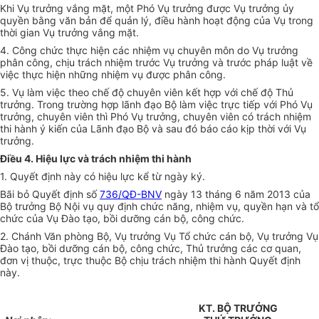
Khi Vụ trưởng vắng mặt, một Phó Vụ trưởng được Vụ trưởng ủy
quyền bằng văn bản để quản lý, điều hành hoạt động của Vụ trong
thời gian Vụ trư
ở
ng vắng mặt.
4. Công chức thực hiện các nhiệm vụ chuyên môn do Vụ trưởng
phân công, chịu trách nhiệm trước Vụ trưởng và trước pháp luật về
việc thực hiện những nhiệm vụ được phân công.
5. Vụ làm việc theo chế độ chuyên viên kết hợp với chế độ Thủ
trưởng. Trong trường hợp lãnh đạo Bộ làm việc trực tiếp với Phó Vụ
trưởng, chuyên viên thì Phó Vụ trưởng, chuyên viên có trách nhiệm
thi hành ý kiến của Lãnh đạo Bộ và sau đó báo cáo kịp thời với Vụ
trưởng.
Điều 4. Hiệu lực và trách nhiệm thi hành
1. Quyết định này có hiệu lực kể từ ngày ký.
Bãi bỏ Quyết định số
736/QĐ-BNV
ngày 13 tháng 6 năm 2013 của
Bộ trưởng Bộ Nội vụ quy định chức năng, nhiệm vụ, quyền hạn và
tổ
chức
của Vụ Đào tạo, bồi dưỡng cán bộ, công chức.
2. Chánh Văn phòng Bộ, Vụ trưởng Vụ Tổ chức cán bộ, Vụ trưởng Vụ
Đào tạo, bồi dưỡng cán bộ, công chức, Thủ trưởng các cơ quan,
đơn vị thuộc, trực thuộc Bộ chịu trách nhiệm thi hành Quyết định
này.
KT. BỘ TRƯỞNG