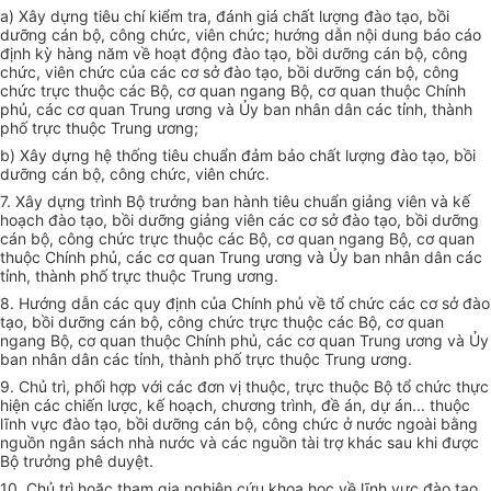
a) Xây dựng tiêu chí kiểm tra, đánh giá chất lượng đào tạo, bồi
dưỡng cán bộ, công chức, viên chức; hướng dẫn nội dung báo cáo
định kỳ hàng năm về hoạt động đào tạo, bồi dưỡng cán bộ, công
chức, viên chức của các cơ sở đào tạo, bồi dưỡng cán bộ, công
chức trực thuộc các Bộ, cơ quan ngang Bộ, cơ quan thuộc Chính
phủ, các cơ quan Trung ương và
Ủy ban
nhân dân các tỉnh, thành
phố trực thuộc Trung ương;
b) Xây dựng hệ thống tiêu chuẩn đảm bảo chất lượng đào tạo, bồi
dưỡng cán bộ, công chức, viên chức.
7. Xây dựng trình Bộ trưởng ban hành tiêu chuẩn giảng viên và kế
hoạch đào tạo, bồi dưỡng giảng viên các cơ sở đào tạo, bồi dưỡng
cán bộ, công chức trực thuộc các Bộ, cơ quan ngang Bộ, cơ quan
thuộc Chính phủ, các cơ quan Trung ương và
Ủ
y ban nhân dân các
tỉnh, thành phố trực thuộc Trung ương.
8. Hướng dẫn các quy định của Chính phủ về tổ chức các cơ sở đào
tạo, bồi dưỡng cán bộ, công chức trực thuộc các Bộ, cơ quan
ngang Bộ, cơ quan thuộc Chính phủ, các cơ quan Trung ương và
Ủy
ban
nhân dân các tỉnh,
thành phố
trực thuộc Trung ương.
9. Chủ trì, phối hợp với các đơn vị thuộc, trực thuộc Bộ tổ chức thực
hiện các chiến lược, kế hoạch, chương trình, đ
ề
án, dự án... thuộc
lĩnh vực đào tạo, bồi dưỡng cán bộ, công chức ở nước ngoài bằng
nguồn ngân sách nhà nước và các nguồn tài trợ khác sau khi được
Bộ trưởng phê duyệt.
10. Chủ trì hoặc tham gia
nghiên cứu
khoa học về lĩnh vực đào tạo,