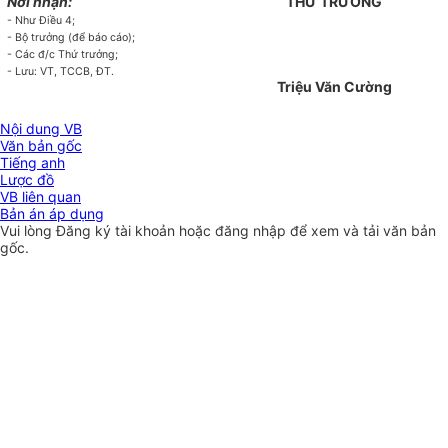
Nơi nhận:
THỨ TRƯỞNG
- Như Điều 4;
- Bộ trưởng (để báo cáo);
- Các đ/c Thứ trưởng;
- Lưu: VT, TCCB, ĐT.
Triệu Văn Cường
Nội dung VB
Văn bản gốc
Tiếng anh
Lược đồ
VB liên quan
Bản án áp dụng
Vui lòng
Đăng ký
tài khoản hoặc
đăng nhập
để xem và tải văn bản
gốc.