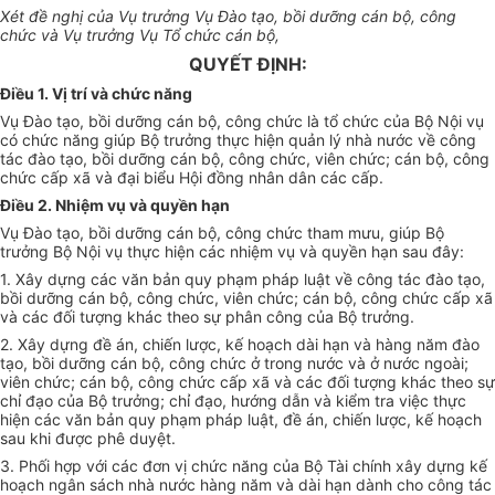
Xét đề nghị của Vụ trưởng Vụ Đào tạo, bồi dưỡng cán bộ, công
chức và Vụ trưởng Vụ
Tổ chức
cán bộ,
QUYẾT ĐỊNH:
Điều 1. Vị trí và chức năng
V
ụ Đào tạo, bồi dưỡng cán bộ, công chức là
tổ chức
của Bộ Nội vụ
có chức năng giúp Bộ trưởng thực hiện quản lý nhà nước về công
tác đào tạo, bồi dưỡng cán bộ, công chức, viên chức; cán bộ, công
chức cấp xã và đại biểu Hội đồng nhân dân các cấp.
Điều 2. Nhiệm vụ và quyền hạn
Vụ Đào tạo, bồi dưỡng cán bộ, công chức tham mưu, giúp Bộ
trưởng Bộ Nội vụ thực hiện các nhiệm vụ và quyền hạn sau đây:
1. Xây dựng các văn bản quy phạm pháp luật về công tác đào tạo,
bồi dưỡng cán bộ, công chức, viên chức; cán bộ, công chức cấp xã
và các đối tượng khác theo sự phân công của Bộ trưởng.
2.
Xây dựng
đề án, chiến lược, kế hoạch dài hạn và hàng năm đào
tạo, bồi dưỡng cán bộ, công chức ở trong nước và ở nước ngoài;
viên chức; cán bộ, công chức cấp xã và các đối tượng khác theo sự
chỉ đạo của Bộ trưởng; chỉ đạo, hướng dẫn và kiểm tra việc thực
hiện các văn bản quy phạm pháp luật, đề án, chiến lược,
kế hoạch
sau khi được phê duyệt.
3. Phối hợp với các đơn vị chức năng của Bộ Tài chính xây dựng kế
hoạch ngân sách nhà nước hàng năm và dài hạn dành cho công tác