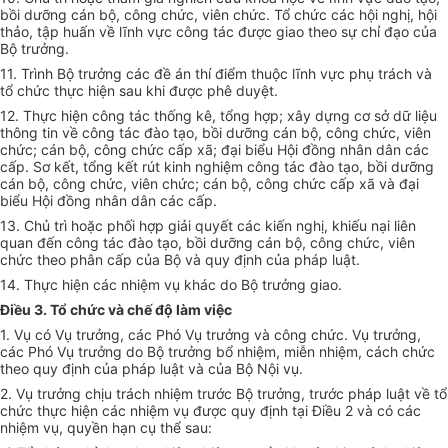
bồi dưỡng cán bộ, công chức, viên chức.
Tổ chức
các hội nghị, hội
thảo, tập hu
ấ
n về lĩnh vực công tác được giao theo sự chỉ đạo của
Bộ trưởng.
11. Trình Bộ trưởng các đề án thí điểm thuộc lĩnh vực phụ trách và
tổ chức thực hiện sau khi được phê duyệt.
12. Thực hiện công tác thống kê,
tổng hợp
; xây dựng cơ sở dữ liệu
thông tin về công tác đào tạo, bồi dưỡng cán bộ, công chức, viên
chức; cán bộ, công chức cấp xã; đại biểu Hội đồng nhân dân các
cấp. Sơ kết,
tổng
kết rút kinh nghiệm công tác đào tạo, bồi dưỡng
cán bộ, công chức, viên chức; cán bộ, công chức cấp xã và đại
biểu Hội đồng nhân dân các cấp.
13. Chủ trì hoặc phối hợp giải quyết các kiến nghị, khiếu nại liên
quan đến công tác đào tạo, bồi dưỡng cán bộ, công chức, viên
chức theo phân cấp của Bộ và quy định của pháp luật.
14. Thực hiện các nhiệm vụ khác do Bộ trưởng giao.
Điều 3. Tổ chức và chế đ
ộ
làm
việc
1. Vụ có Vụ trưởng, các Phó Vụ trưởng và công chức. Vụ trưởng,
các Phó Vụ trưởng do Bộ trưởng bổ nhiệm, miễn nhiệm, cách chức
theo quy định của pháp luật và của Bộ Nội vụ.
2. Vụ trưởng chịu trách nhiệm trước Bộ trưởng, trước pháp luật về
tổ
chức
thực hiện các nhiệm vụ được quy định tại Điều 2 và có các
nhiệm vụ, quyền hạn cụ thể sau: