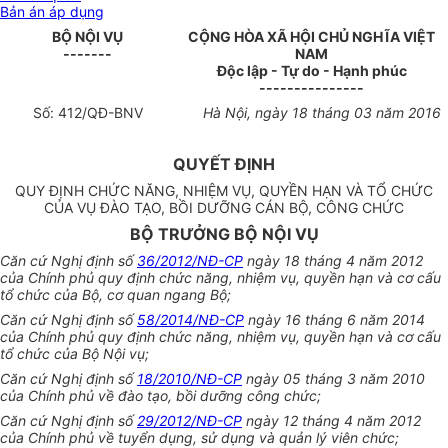
Bản án áp dụng
BỘ NỘI VỤ
CỘNG HÒA XÃ HỘI CHỦ NGHĨA VIỆT
-------
NAM
Độc lập - Tự do - Hạnh phúc
---------------
Số:
412
/QĐ-BNV
Hà Nội, ngày
18
tháng
03
năm 2016
QUYẾT ĐỊNH
QUY ĐỊNH CHỨC NĂNG, NHIỆM VỤ, QUYỀN HẠN VÀ TỔ CHỨC
CỦA VỤ ĐÀO TẠO, BỒI DƯỠNG CÁN BỘ, CÔNG CHỨC
BỘ TRƯỞNG BỘ NỘI VỤ
Căn cứ Nghị định số
36/2012/NĐ-CP
ngày 18 tháng 4 năm 2012
của Chính phủ quy định chức năng, nhiệm vụ, quyền hạn và
cơ cấu
tổ chức của Bộ, cơ quan ngang Bộ;
Căn cứ Nghị định số
58/2014/NĐ-CP
ngày 16 tháng 6 năm 2014
của Chính phủ quy định chức năng, nhiệm vụ, quyền hạn và
cơ cấu
tổ chức
của Bộ Nội vụ;
Căn cứ Nghị định số
18/2010/NĐ-CP
ngày 05 tháng 3 năm 2010
của Chính phủ về đào tạo, bồi dưỡng công chức;
Căn cứ Nghị định số
29/2012/NĐ-CP
ngày 12 tháng 4 năm 2012
của Chính phủ về tuyển dụng, sử dụng và quản lý viên chức;