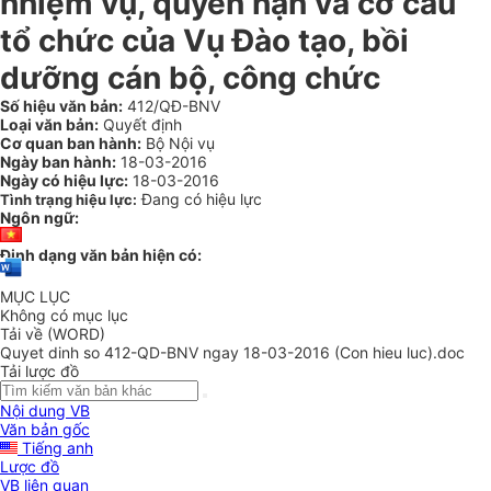
nhiệm vụ, quyền hạn và cơ cấu
tổ chức của Vụ Đào tạo, bồi
dưỡng cán bộ, công chức
Số hiệu văn bản:
412/QĐ-BNV
Loại văn bản:
Quyết định
Cơ quan ban hành:
Bộ Nội vụ
Ngày ban hành:
18-03-2016
Ngày có hiệu lực:
18-03-2016
Đang có hiệu lực
Tình trạng hiệu lực:
Ngôn ngữ:
Định dạng văn bản hiện có:
MỤC LỤC
Không có mục lục
Tải về (WORD)
Quyet dinh so 412-QD-BNV ngay 18-03-2016 (Con hieu luc).doc
Tải lược đồ
Nội dung VB
Văn bản gốc
Tiếng anh
Lược đồ
VB liên quan