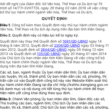
Xét đề nghị của Giám đốc Sở Văn hóa, Thể thao và Du lịch tại Tờ
trình số 14/TTr-SVHTTDL ngày 29 tháng 02 năm 2016 về việc công
bố thủ tục hành chính ngành Văn hóa, Thể thao và Du lịch,
QUYẾT ĐỊNH:
Điều 1.
Công bố kèm theo Quyết định này thủ tục hành chính ngành
Văn hóa, Thể thao và Du lịch áp dụng trên địa bàn tỉnh Kiên Giang.
Điều 2.
Quyết định này có hiệu lực kể từ ngày ký.
Quyết định này thay thế Quyết định số
1691/QĐ-UBND
ngày 14
tháng 8 năm 2012, Quyết định số
2309/QĐ-UBND
ngày 02 tháng 11
năm 2012, Quyết định số
2844/QĐ-UBND
ngày 05 tháng 12 năm
2013 và Quyết định số
105/QĐ-UBND
ngày 20 tháng 01 năm 2014
của Chủ tịch Ủy ban nhân dân tỉnh Kiên Giang về việc công bố bộ
thủ tục hành chính thuộc ngành Văn hóa, Thể thao và Du lịch áp
dụng trên địa bàn tỉnh Kiên Giang.
Các sở, ban, ngành thuộc Ủy ban nhân dân tỉnh; Ủy ban nhân dân
các huyện, thị xã, thành phố; Ủy ban nhân dân các xã, phường, thị
trấn căn cứ vào
Quyết định công bố này vào Website Kiểm soát thủ
tục hành chính Kiên Giang tại địa chỉ:
http://kstthc.kiengiang.gov.vn
tải danh mục và nội dung chi tiết từng thủ tục hành chính để thực
hiện niêm yết công khai đúng theo quy định.
Điều 3.
Chánh Văn phòng Ủy ban nhân dân tỉnh, Giám đốc các sở,
Thủ trưởng các ban, ngành tỉnh; Chủ tịch Ủy ban nhân dân các
huyện, thị xã, thành phố; Chủ tịch Ủy ban nhân dân các xã, phường,