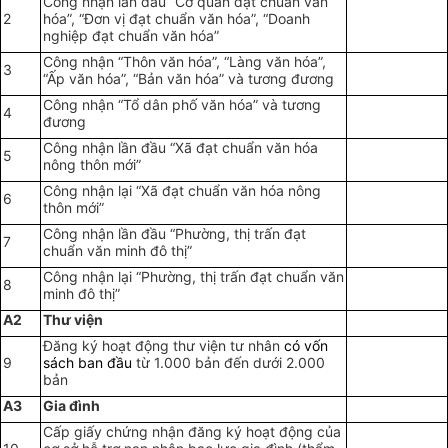
Công nhận lần đầu “Cơ quan đạt chuẩn văn
2
hóa”, “Đơn vị đạt chuẩn văn hóa”, “Doanh
nghiệp đạt chuẩn văn hóa”
Công nhận “Thôn văn hóa”, “Làng văn hóa”,
3
“Ấp văn hóa”, “Bản văn hóa” và tương đương
Công nhận “Tổ dân phố văn hóa” và tương
4
đương
Công nhận lần đầu “Xã đạt chuẩn văn hóa
5
nông thôn mới”
Công nhận lại “Xã đạt chuẩn văn hóa nông
6
thôn mới”
Công nhận lần đầu “Phường, thị trấn đạt
7
chuẩn văn minh đô thị”
Công nhận lại “Phường, thị trấn đạt chuẩn văn
8
minh đô thị”
A2
Thư viện
Đăng ký hoạt động thư viện tư nhân
có vốn
9
sách ban đầu
từ 1.000 bản đến dưới 2.000
bản
A3
Gia đình
Cấp giấy chứng nhận đăng ký hoạt động của