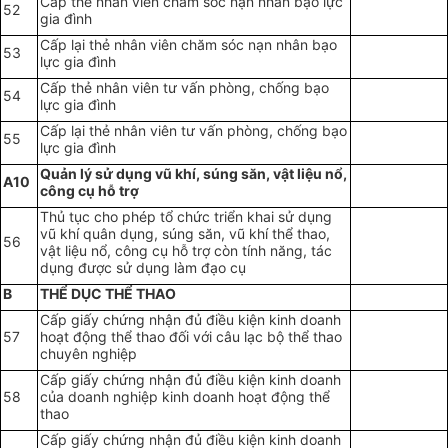
Cấp thẻ nhân viên chăm sóc nạn nhân bạo lực
52
gia đình
Cấp lại thẻ nhân viên chăm sóc nạn nhân bạo
53
lực gia đình
Cấp thẻ nhân viên tư vấn phòng, chống bạo
54
lực gia đình
Cấp lại thẻ nhân viên tư vấn phòng, chống bạo
55
lực gia đình
Quản lý sử dụng vũ khí, súng săn, vật liệu nổ,
A10
công cụ hỗ trợ
Thủ tục cho phép tổ chức triển khai sử dụng
vũ khí quân dụng, súng săn, vũ khí thể thao,
56
vật liệu nổ, công cụ hỗ trợ còn tính năng, tác
dụng được sử dụng làm đạo cụ
B
THỂ DỤC THỂ THAO
Cấp giấy chứng nhận đủ điều kiện kinh doanh
57
hoạt động thể thao đối với câu lạc bộ thể thao
chuyên nghiệp
Cấp giấy chứng nhận đủ điều kiện kinh doanh
58
của doanh nghiệp kinh doanh hoạt động thể
thao
Cấp giấy chứng nhận đủ điều kiện kinh doanh