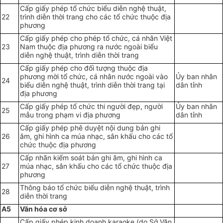
Cấp giấy phép tổ chức biểu diễn nghệ thuật,
22
trình diễn thời trang cho các tổ chức thuộc địa
phương
Cấp giấy phép cho phép tổ chức, cá nhân Việt
23
Nam thuộc địa phương ra nước ngoài biểu
diễn nghệ thuật, trình diễn thời trang
Cấp giấy phép cho đối tượng thuộc địa
phương mời tổ chức, cá nhân nước ngoài vào
Ủy ban nhân
24
biểu diễn nghệ thuật, trình diễn thời trang tại
dân tỉnh
địa phương
Cấp giấy phép tổ chức thi người đẹp, người
Ủy ban nhân
25
mẫu trong phạm vi địa phương
dân tỉnh
Cấp giấy phép phê duyệt nội dung bản ghi
26
âm, ghi hình ca múa nhạc, sân khấu cho các tổ
chức thuộc địa phương
Cấp nhãn kiểm soát bản ghi âm, ghi hình ca
27
múa nhạc, sân khấu cho các tổ chức thuộc địa
phương
Thông báo tổ chức biểu diễn nghệ thuật, trình
28
diễn thời trang
A5
Văn hóa cơ sở
Cấp giấy phép kinh doanh karaoke (do Sở Văn