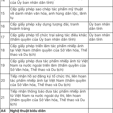
14
của Ủy ban nhân dân tỉnh)
Cấp giấy phép sao chép tác phẩm mỹ thuật
15
về danh nhân văn hóa, anh hùng dân tộc, lãnh
tụ
Cấp giấy phép xây dựng tượng đài, tranh
Ủy ban nhân
16
hoành tráng
dân tỉnh
Cấp giấy phép tổ chức trại sáng tác điêu khắc
Ủy ban nhân
17
(thẩm quyền của Ủy ban nhân dân tỉnh)
dân tỉnh
Cấp giấy phép triển lãm tác phẩm nhiếp ảnh
18
tại Việt Nam (thẩm quyền của Sở Văn hóa, Thể
thao và Du lịch)
Cấp giấy phép đưa tác phẩm nhiếp ảnh từ Việt
19
Nam ra nước ngoài triển lãm (thẩm quyền của
Sở Văn hóa, Thể thao và Du lịch)
Tiếp nhận hồ sơ đăng ký tổ chức thi, liên hoan
20
tác phẩm nhiếp ảnh tại Việt Nam (thẩm quyền
của Sở Văn hóa, Thể thao và Du lịch)
Tiếp nhận thông báo đưa tác phẩm nhiếp ảnh
từ Việt Nam ra nước ngoài dự thi, liên hoan
21
(thẩm quyền của Sở Văn hóa, Thể thao và Du
lịch)
A4
Nghệ thuật biểu diễn