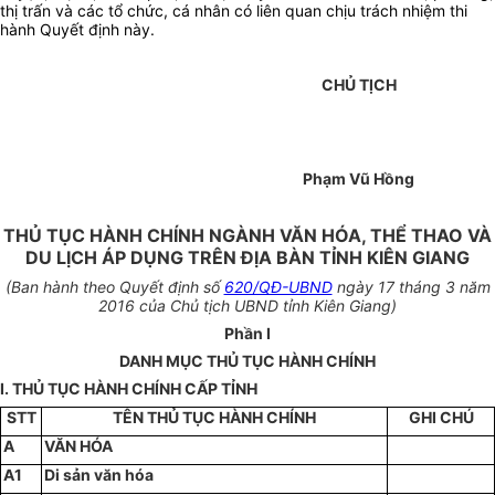
thị trấn và các tổ chức, cá nhân có liên quan chịu trách nhiệm thi
hành Quyết định này.
CHỦ TỊCH
Phạm Vũ Hồng
THỦ TỤC HÀNH CHÍNH NGÀNH VĂN HÓA, THỂ THAO VÀ
DU LỊCH ÁP DỤNG TRÊN ĐỊA BÀN TỈNH KIÊN GIANG
(Ban hành theo Quyết định số
620/QĐ-UBND
ngày 17 tháng 3 năm
2016 của Chủ tịch UBND tỉnh Kiên Giang)
Phần I
DANH MỤC THỦ TỤC HÀNH CHÍNH
I. THỦ TỤC HÀNH CHÍNH CẤP TỈNH
STT
TÊN THỦ TỤC HÀNH CHÍNH
GHI CHÚ
A
VĂN HÓA
A1
Di sản văn hóa