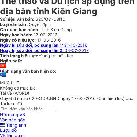
Thể thao và Du lịch áp dụng trên
địa bàn tỉnh Kiên Giang
Số hiệu văn bản:
620/QĐ-UBND
Loại văn bản:
Quyết định
Cơ quan ban hành:
Tỉnh Kiên Giang
Ngày ban hành:
17-03-2016
Ngày có hiệu lực:
17-03-2016
Ngày bị sửa đổi, bổ sung lần 1:
31-10-2016
Ngày bị sửa đổi, bổ sung lần 2:
08-02-2017
Đang có hiệu lực
Tình trạng hiệu lực:
Ngôn ngữ:
Định dạng văn bản hiện có:
MỤC LỤC
Không có mục lục
Tải về (WORD)
Quyet dinh so 620-QD-UBND ngay 17-03-2016 (Con hieu luc).doc
Tải lược đồ
Nội dung VB
Văn bản gốc
Tiếng anh
Lược đồ
VB liên quan