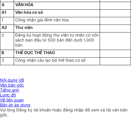
A
VĂN HÓA
A1
Văn hóa cơ sở
1
Công nhận gia đình văn hóa
A2
Thư viện
2
Đăng ký hoạt động thư viện tư nhân có vốn
sách ban đầu từ 500 bản đến dưới 1.000
bản
B
THỂ DỤC THỂ THAO
3
Công nhận câu lạc bộ thể thao cơ sở
Nội dung VB
Văn bản gốc
Tiếng anh
Lược đồ
VB liên quan
Bản án áp dụng
Vui lòng
Đăng ký
tài khoản hoặc
đăng nhập
để xem và tải văn bản
gốc.