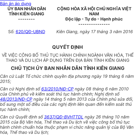
Bản án áp dụng
ỦY BAN NHÂN DÂN
CỘNG HÒA XÃ HỘI CHỦ NGHĨA VIỆT
TỈNH KIÊN GIANG
NAM
--------
Độc lập - Tự do - Hạnh phúc
---------------
Số:
620/QĐ-UBND
Kiên Giang, ngày 17 tháng 3 năm 2016
QUYẾT ĐỊNH
VỀ VIỆC CÔNG BỐ THỦ TỤC HÀNH CHÍNH NGÀNH VĂN HÓA, THỂ
THAO VÀ DU LỊCH ÁP DỤNG TRÊN ĐỊA BÀN TỈNH KIÊN GIANG
CHỦ TỊCH ỦY BAN NHÂN DÂN TỈNH KIÊN GIANG
Căn cứ Luật Tổ chức chính quyền địa phương ngày 19 tháng 6 năm
2015;
Căn cứ Nghị định số
63/2010/NĐ-CP
ngày 08 tháng 6 năm 2010
của Chính phủ về kiểm soát thủ tục hành chính; Nghị định số
48/2013/NĐ-CP
ngày 14 tháng 5 năm 2013 của Chính phủ sửa đổi,
bổ sung một số điều của các nghị định liên quan đến kiểm soát thủ
tục hành chính;
Căn cứ Quyết định số
3637/QĐ-BVHTTDL
ngày 26 tháng 10 năm
2015 của Bộ Văn hóa, Thể thao và Du lịch về việc công bố thủ tục
hành chính chuẩn hóa thuộc phạm vi chức năng quản lý của Bộ Văn
hóa, Thể thao và Du lịch;