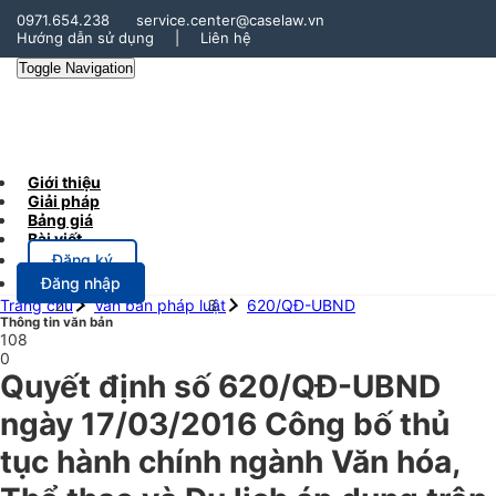
0971.654.238
service.center@caselaw.vn
Hướng dẫn sử dụng
|
Liên hệ
Toggle Navigation
Giới thiệu
Giải pháp
Bảng giá
Bài viết
Đăng ký
Đăng nhập
Trang chủ
Văn bản pháp luật
620/QĐ-UBND
Thông tin văn bản
108
0
Quyết định số 620/QĐ-UBND
ngày 17/03/2016 Công bố thủ
tục hành chính ngành Văn hóa,