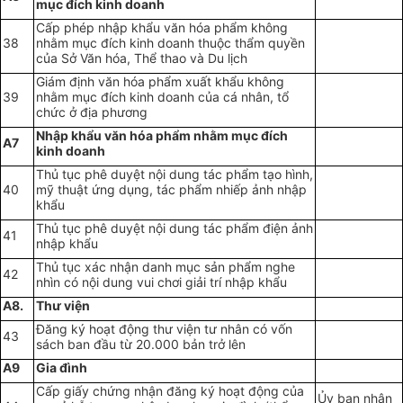
mục đích kinh doanh
Cấp phép nhập khẩu văn hóa phẩm không
38
nhằm mục đích kinh doanh thuộc thẩm quyền
của Sở Văn hóa, Thể thao và Du lịch
Giám định văn hóa phẩm xuất khẩu không
39
nhằm mục đích kinh doanh của cá nhân, tổ
chức ở địa phương
Nhập khẩu văn hóa phẩm nhằm mục đích
A7
kinh doanh
Thủ tục phê duyệt nội dung tác phẩm tạo hình,
40
mỹ thuật ứng dụng, tác phẩm nhiếp ảnh nhập
khẩu
Thủ tục phê duyệt nội dung tác phẩm điện ảnh
41
nhập khẩu
Thủ tục xác nhận danh mục sản phẩm nghe
42
nhìn có nội dung vui chơi giải trí nhập khẩu
A8.
Thư viện
Đăng ký hoạt động thư viện tư nhân có vốn
43
sách ban đầu từ 20.000 bản trở lên
A9
Gia đình
Cấp giấy chứng nhận đăng ký hoạt động của
Ủy ban nhân