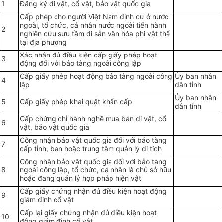
1
Đăng ký di vật, cổ vật, bảo vật quốc gia
Cấp phép cho người Việt Nam định cư ở nước
ngoài, tổ chức, cá nhân nước ngoài tiến hành
2
nghiên cứu sưu tầm di sản văn hóa phi vật thể
tại địa phương
Xác nhận đủ điều kiện cấp giấy phép hoạt
3
động đối với bảo tàng ngoài công lập
Cấp giấy phép hoạt động bảo tàng ngoài công
Ủy ban nhân
4
lập
dân tỉnh
Ủy ban nhân
5
Cấp giấy phép khai quật khẩn cấp
dân tỉnh
Cấp chứng chỉ hành nghề mua bán di vật, cổ
6
vật, bảo vật quốc gia
Công nhận bảo vật quốc gia đối với bảo tàng
7
cấp tỉnh, ban hoặc trung tâm quản lý di tích
Công nhận bảo vật quốc gia đối với bảo tàng
8
ngoài công lập, tổ chức, cá nhân là chủ sở hữu
hoặc đang quản lý hợp pháp hiện vật
Cấp giấy chứng nhận đủ điều kiện hoạt động
9
giám định cổ vật
Cấp lại giấy chứng nhận đủ điều kiện hoạt
10
động giám định cổ vật