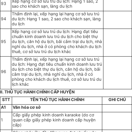
Xếp hạng cơ sở lưu trú du lịch: Hạng 1 sao, 2
93
sao cho khách sạn, làng du lịch
Thẩm định lại, xếp hạng lại hạng cơ sở lưu trú
94
du lịch: Hạng 1 sao, 2 sao cho khách sạn, làng
du lịch
Xếp hạng cơ sở lưu trú du lịch: Hạng đạt tiêu
chuẩn kinh doanh lưu trú du lịch cho biệt thự
95
du lịch, căn hộ du lịch, bãi cắm trại du lịch, nhà
nghỉ du lịch, nhà ở có phòng cho khách du lịch
thuê, cơ sở lưu trú du lịch khác
Thẩm định lại, xếp hạng lại hạng cơ sở lưu trú
du lịch: Hạng đạt tiêu chuẩn kinh doanh lưu trú
du lịch cho biệt thự du lịch, căn hộ du lịch, bãi
96
cắm trại du lịch, nhà nghỉ du lịch, nhà ở có
phòng cho khách du lịch thuê, cơ sở lưu trú du
lịch khác
II. THỦ TỤC HÀNH CHÍNH CẤP HUYỆN
STT
TÊN THỦ TỤC HÀNH CHÍNH
GHI CHÚ
A1
Văn hóa cơ sở
Cấp giấy phép kinh doanh karaoke (do cơ
1
quan cấp giấy phép kinh doanh cấp huyện
cấp)