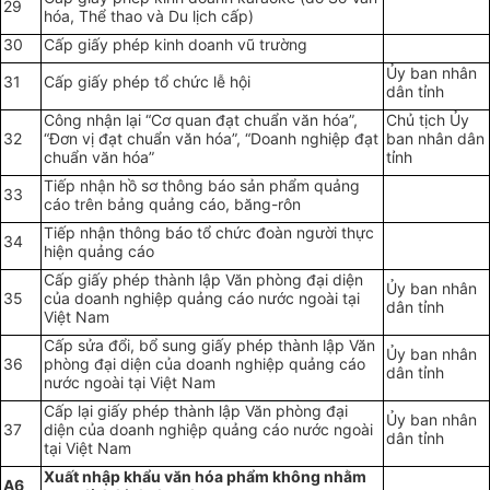
29
hóa, Thể thao và Du lịch cấp)
30
Cấp giấy phép kinh doanh vũ trường
Ủy ban nhân
31
Cấp giấy phép tổ chức lễ hội
dân tỉnh
Công nhận lại “Cơ quan đạt chuẩn văn hóa”,
Chủ tịch Ủy
32
“Đơn vị đạt chuẩn văn hóa”, “Doanh nghiệp đạt
ban nhân dân
chuẩn văn hóa”
tỉnh
Tiếp nhận hồ sơ thông báo sản phẩm quảng
33
cáo trên bảng quảng cáo, băng-rôn
Tiếp nhận thông báo tổ chức đoàn người thực
34
hiện quảng cáo
Cấp giấy phép thành lập Văn phòng đại diện
Ủy ban nhân
35
của doanh nghiệp quảng cáo nước ngoài tại
dân tỉnh
Việt Nam
Cấp sửa đổi, bổ sung giấy phép thành lập Văn
Ủy ban nhân
36
phòng đại diện của doanh nghiệp quảng cáo
dân tỉnh
nước ngoài tại Việt Nam
Cấp lại giấy phép thành lập Văn phòng đại
Ủy ban nhân
37
diện của doanh nghiệp quảng cáo nước ngoài
dân tỉnh
tại Việt Nam
Xuất nhập khẩu văn hóa phẩm không nhằm
A6