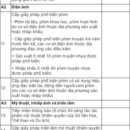
A2
Điện ảnh
Cấp giấy phép phổ biến phim
-
P
him tài liệu, phim khoa học, phim hoạt hình
do cơ sở điện ảnh thuộc địa phương sản xuất
hoặc nhập khẩu;
- Cấp giấy phép phổ biến phim truyện khi năm
11
trước liền kề, các cơ sở điện ảnh thuộc địa
phương đáp ứng các điều kiện:
+ Sản xuất ít nhất 10 phim truyện nhựa được
phép phổ biến;
+ Nhập khẩu ít nhất 40 phim truyện nhựa
được phép phổ biến)
Cấp giấy phép phổ biến phim có sử dụng hiệu
ứng đặc biệt tác động đến người xem phim
12
(do các cơ sở điện ảnh thuộc địa phương sản
xuất hoặc nhập khẩu)
A3
Mỹ thuật, nhiếp ảnh và triển lãm
Tiếp nhận thông báo tổ chức thi sáng tác tác
13
phẩm mỹ thuật (thẩm quyền của Sở Văn hóa,
Thể thao và Du lịch)
Cấp giấy phép triển lãm mỹ thuật (thẩm quyền