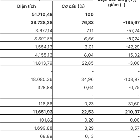
giảm (-)
Diện tích
Cơ cấu (%)
51.710,48
100
39.728,28
76,83
-195,67
3.677,14
7,11
-57,24
3.391,88
6,56
-57,24
1.554,13
3,01
-42,29
4.155,13
8,04
-15,02
11.813,79
22,85
-3,00
-
-
-
18.080,36
34,96
-108,97
328,84
0,64
-0,75
-
-
-
118,86
0,23
31,60
11.651,93
22,53
210,37
101,82
0,20
0,00
1.699,88
3,29
0,57
68,89
0,13
-