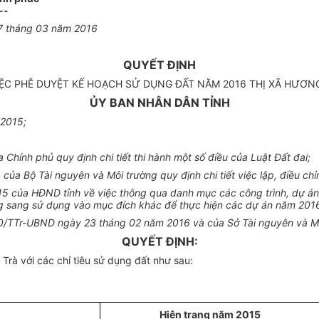
--
7 tháng
0
3 năm 2016
QUYẾT ĐỊNH
IỆC PHÊ DUYỆT KẾ HOẠCH SỬ DỤNG ĐẤT NĂM 2016 THỊ XÃ HƯƠN
ỦY BAN NHÂN DÂN TỈNH
 2015;
hính phủ quy định chi tiết thi hành một số điều của Luật Đất đai;
ủa Bộ Tài nguyên và Môi trường quy định chi tiết việc lập, điều ch
của HĐND tỉnh về việc thông qua danh mục các công trình, dự án c
ng sang sử dụng vào mục đích khác để thực hiện các dự án năm 201
270/TTr-UBND ngày 23 tháng 02 năm 2016 và của Sở Tài nguyên và M
QUYẾT ĐỊNH:
rà với các chỉ tiêu sử dụng đất như sau:
Hiện trạng năm 2015