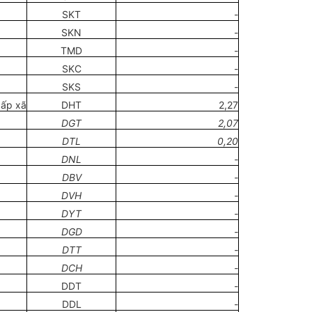
SKT
-
SKN
-
TMD
-
SKC
-
SKS
-
cấp xã
DHT
2,27
DGT
2,07
DTL
0,20
DNL
-
DBV
-
DVH
-
DYT
-
DGD
-
DTT
-
DCH
-
DDT
-
DDL
-