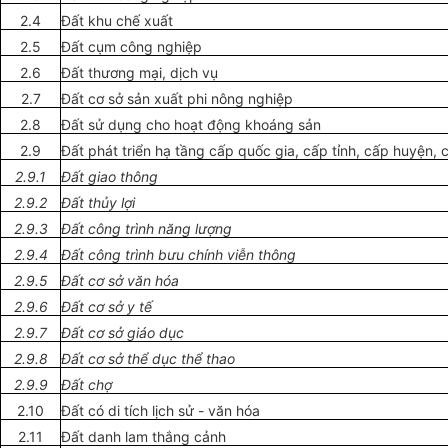
2.4
Đất khu chế xuất
2.5
Đất cụm công nghiệp
2.6
Đất thương mại, dịch vụ
2.7
Đất cơ sở sản xuất phi nông nghiệp
2.8
Đất sử dụng cho hoạt động k
hoán
g sản
2.9
Đất phát triển hạ tầng cấp quốc gia, cấp tỉnh, cấp huyện, 
2.9.1
Đất giao thông
2.9.2
Đất thủy lợi
2.9.3
Đất công trình năng lượng
2.9.4
Đất công trình bưu chính viễn thông
2.9.5
Đất cơ sở văn hóa
2.9.6
Đất cơ sở y tế
2.9.7
Đất cơ sở giáo dục
2.9.8
Đất cơ sở thể dục thể thao
2.9.9
Đất chợ
2.10
Đất có di tích lịch sử - văn hóa
2.11
Đất danh lam thắng cảnh