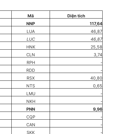
Mã
Diện tích
NNP
117,64
LUA
46,87
LUC
46,87
HNK
25,58
CLN
3,74
RPH
-
RDD
-
RSX
40,80
NTS
0,65
LMU
-
NKH
-
PNN
9,96
CQP
-
CAN
-
SKK
-