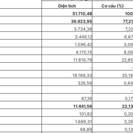
Diện tích
Cơ cấu (%)
51.710,48
100
39.923,95
77,21
3.734,38
7,22
3.449,12
6,67
1.596,42
3,09
4.170,15
8,06
11.816,79
22,85
-
-
18.189,33
35,18
329,59
0,64
-
-
87,26
0,17
11.441,56
22,13
101,82
0,20
1.699,31
3,29
68,89
0,13