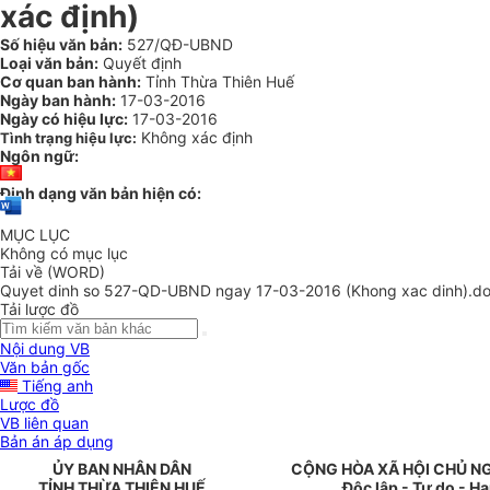
xác định)
Số hiệu văn bản:
527/QĐ-UBND
Loại văn bản:
Quyết định
Cơ quan ban hành:
Tỉnh Thừa Thiên Huế
Ngày ban hành:
17-03-2016
Ngày có hiệu lực:
17-03-2016
Không xác định
Tình trạng hiệu lực:
Ngôn ngữ:
Định dạng văn bản hiện có:
MỤC LỤC
Không có mục lục
Tải về (WORD)
Quyet dinh so 527-QD-UBND ngay 17-03-2016 (Khong xac dinh).d
Tải lược đồ
Nội dung VB
Văn bản gốc
Tiếng anh
Lược đồ
VB liên quan
Bản án áp dụng
ỦY
BAN NHÂN DÂN
CỘNG HÒA XÃ HỘI CHỦ N
TỈNH THỪA THI
Ê
N H
UẾ
Độc lập - Tự do - H