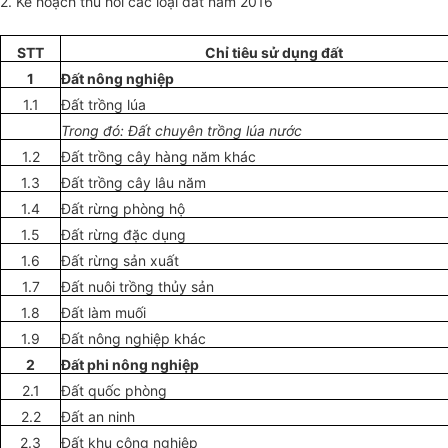
2. Kế hoạch thu hồi các loại đất năm 2016
STT
Chỉ tiêu sử dụng đất
1
Đất nông nghiệp
1.1
Đất trồng lúa
Trong đó: Đất chuyên trồng lúa nước
1.2
Đất trồng cây hàng năm khác
1.3
Đất trồng cây lâu năm
1.4
Đất rừng phòng hộ
1.5
Đất rừng đặc dụng
1.6
Đất rừng sản xuất
1.7
Đất nuôi trồng thủy sản
1.8
Đất làm muối
1.9
Đất nông nghiệp khác
2
Đất
ph
i
nông nghiệp
2.1
Đất quốc phòng
2.2
Đất an ninh
2.3
Đất khu công nghiệp