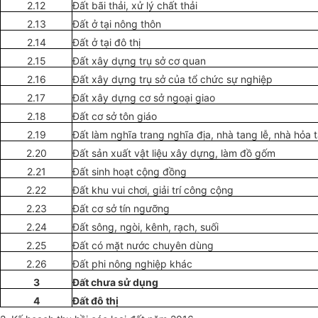
2.12
Đất bãi thải, xử lý chất thải
2.13
Đất
ở
tại nông thôn
2.14
Đất ở tại đô thị
2.15
Đất xây dựng trụ sở cơ quan
2.16
Đất
xây dựng trụ sở của
tổ chức
sự nghiệp
2.17
Đất xây dựng cơ sở ngoại giao
2.18
Đất cơ sở tôn giáo
2.19
Đất làm nghĩa trang nghĩa địa, nhà tang lễ, nhà hỏa 
2.20
Đất sản xuất vật liệu xây dựng, làm đồ gốm
2.21
Đất sinh hoạt cộng đồng
2.22
Đất khu vui chơi, giải trí công cộng
2.23
Đất cơ sở tín ngưỡng
2.24
Đất sông, ngòi, kênh, rạch, suối
2.25
Đất có mặt nước chuyên dùng
2.26
Đất phi nông nghiệp khác
3
Đất chưa sử dụng
4
Đất đô thị