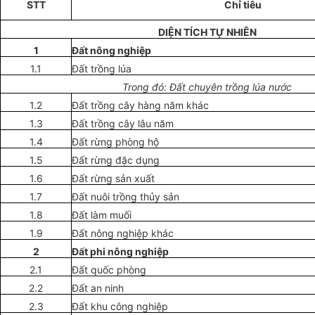
STT
Chỉ tiêu
DIỆN TÍCH TỰ NHIÊN
1
Đất nông nghiệp
1.1
Đất trồng lúa
Trong đ
ó
: Đất chuyên trồng lúa nước
1.2
Đất trồng cây hàng năm khác
1.3
Đất trồng cây lâu năm
1.4
Đất rừng phòng hộ
1.5
Đất rừng đặc dụng
1.6
Đất rừng sản xuất
1.7
Đất nuôi trồng thủy sản
1.8
Đất làm muối
1.9
Đất nông nghiệp khác
2
Đất
ph
i
nông nghiệp
2.1
Đất quốc phòng
2.2
Đất an ninh
2.3
Đất khu công nghiệp