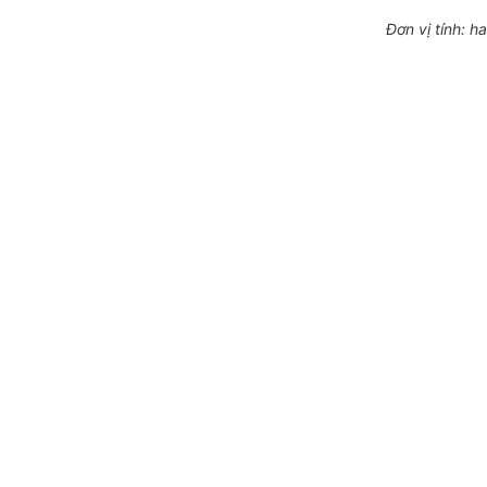
Đơn vị t
í
nh: ha