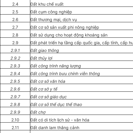
2.4
Đất khu chế xuất
2.5
Đất cụm công nghiệp
2.6
Đất thương mại, dịch vụ
2.7
Đất cơ
sở
sản xuất phi nông nghiệp
2.8
Đất sử dụng cho hoạt động k
hoán
g sản
2.9
Đất phát triển hạ tầng cấp quốc gia, cấp t
ỉ
nh, cấp h
2.9.
1
Đất giao thông
2.
9
.2
Đất thủy lợi
2.9.3
Đất công trình năng lượng
2.9.4
Đ
ấ
t công trình bưu chính viễn thông
2.9.5
Đất cơ sở văn hóa
2.9.6
Đất cơ sở y tế
2.9.7
Đất cơ sở giáo dục
2.9.8
Đất cơ sở thể dục thể thao
2.9.9
Đất chợ
2.10
Đất có di tích lịch sử - văn hóa
2.11
Đất danh lam thắng cảnh