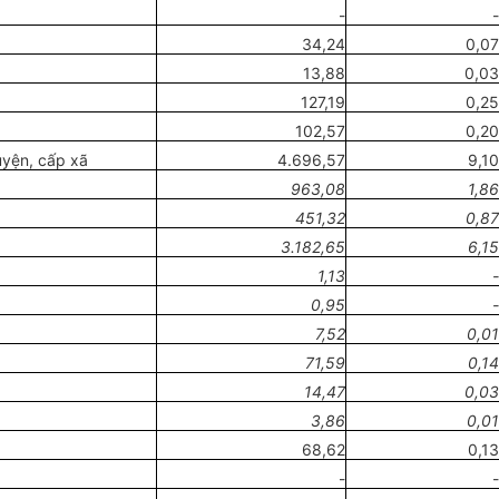
-
-
34,24
0,07
13,88
0,03
127,19
0,25
102,57
0,20
uyện, cấp xã
4.696,57
9,10
963,08
1,86
451,32
0,87
3.182,65
6,15
1,13
-
0,95
-
7,52
0,01
71,59
0,14
14,47
0,03
3,86
0,01
68,62
0,13
-
-