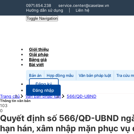
0971.654.238
service.center@caselaw.vn
Hướng dẫn sử dụng
|
Liên hệ
Toggle Navigation
Giới thiệu
Giải pháp
Bảng giá
Bài viết
Bản án
Hợp đồng mẫu
Văn bản pháp luật
Tra cứu 
Đăng ký
Đăng nhập
Trang chủ
Văn bản pháp luật
566/QĐ-UBND
Thông tin văn bản
103
0
Quyết định số 566/QĐ-UBND ngày
hạn hán, xâm nhập mặn phục vụ 