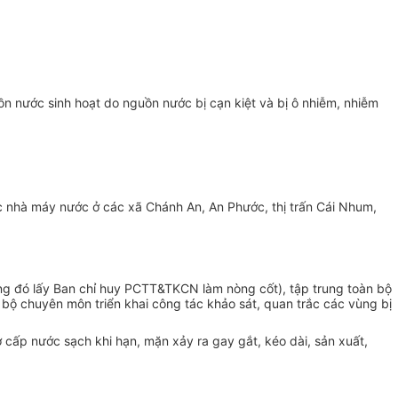
n nước sinh hoạt do nguồn nước bị cạn kiệt và bị ô nhiễm, nhiễm
 nhà máy nước ở các xã Chánh An, An Phước, thị trấn Cái Nhum,
ng đó lấy Ban chỉ huy PCTT&TKCN làm nòng cốt), tập trung toàn bộ
ộ chuyên môn triển khai công tác khảo sát, quan trắc các vùng bị
ợ cấp nước sạch khi hạn, mặn xảy ra gay gắt, kéo dài, sản xuất,