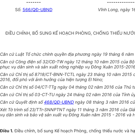
-------
-------------
Số:
566/QĐ-UBND
Vĩnh Long, ngày 1
ĐIỀU CHỈNH, BỔ SUNG KẾ HOẠCH PHÒNG, CHỐNG THIẾU NƯỚC
Căn cứ Luật Tổ chức chính quyền địa phương ngày 19 tháng 6 năm
Căn cứ Công điện số 32/CĐ-TW ngày 12 tháng 10 năm 2015 của Bộ t
phục vụ dân sinh và sản xuất nông nghiệp vụ Đông Xuân 2015-2016 
Căn cứ Chỉ thị số 8718/CT-BNN-TCTL ngày 23 tháng 10 năm 2015 củ
2016, đối phó với ảnh hưởng của hiện tượng El Nino;
Căn cứ Chỉ thị số 04/CT-TTg ngày 04 tháng 02 năm 2016 của Thủ t
Căn cứ Chỉ thị số 03-CT-TU ngày 24 tháng 02 năm 2016 của Tỉnh ủ
Căn cứ Quyết định số
468/QĐ-UBND
ngày 08 tháng 3 năm 2016 của 
Xét Tờ trình số 23/TTr-SNNPTNT ngày 11 tháng 3 năm 2016 của Giá
vụ dân sinh và bảo vệ sản xuất vụ Đông Xuân năm 2015 - 2016 và H
Điều 1.
Điều chỉnh, bổ sung Kế hoạch Phòng, chống thiếu nước và h