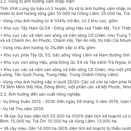
2.2. Vùng bị ảnh hưởng xâm nhập mặn:
Tỉnh Vĩnh Long dự báo có 5 huyện, thị xã bị ảnh hưởng xâm nhập mặ
nhiên bị ảnh hưởng rộng gần 70.000 ha (Vũng Liêm: 25.000 ha, Trà 
- Vùng chịu ảnh hưởng từ 4-104‰ trở lên, có 2 khu vực, gồm:
+ Khu vực Tây Nam QL54 - Đông sông Hậu (xã Thiện Mỹ, Tích Thiện,
+ Khu vực các xã nằm ven sông và trên sông Cổ Chiên, như Trung Th
và xã Chánh An, An Phước, Chánh Hội, Tân An Hội, thị trấn Cái Nhu
- Vùng chịu ảnh hưởng từ 2‰đến xấp xỉ 4‰ gồm:
+ Khu vực phía Tây QL 53, bắc sông Vũng Liêm và Nam đường tỉnh 9
+ Khu vực ven sông Hậu, phía Đông QL 54 và Tây kênh Trà Ngoa, ở c
+ Khu vực các xã nằm ven sông và trên sông Cổ Chiên, như một phầ
Luông, Tân Quới Trung, Trung Hiệp, Trung Chánh (Vũng Liêm).
- Vùng chịu ảnh hưởng xấp xỉ dưới 20/00: Các xã còn lại nằm phí
TX Bình Minh (Mỹ Hòa, Đông Bình), một phần các xã Mỹ Phước, Nhơn
2.3. Ảnh hưởng đến sản xuất nông nghiệp
- Vụ Đông Xuân 2015 - 2016: Đến ngày 09 tháng 3 năm 2016, toàn tỉ
- Vụ Hè Thu năm 2016:
+ Về lúa: Dự báo diện tích 55.000 ha (100% diện tích kế hoạch) có 
Bình: 15.000 ha, Trà Ôn: 10.500 ha và Vũng Liêm: 13.000 ha.
+ Về cây màu: Gần 14.000 ha (90% diện tích kế hoạch) bị thiếu nước