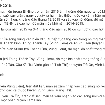
15-2016:
g, hiện tượng El Nino trong năm 2016 ảnh hưởng đến nước ta, có k
, suối suy giảm, nguy cơ xảy ra hạn hán, thiếu nước và xâm nhập mặ
 sớm hơn, khoảng đầu tháng 12/2015 và sâu vào nội đồng, độ mặn c
hơn TBNN và cao hơn độ mặn mùa khô năm 2014-2015.
òn lại của năm 2015 và 3-4 tháng đầu năm 2016 có xu hướng cao hơ
c cửa sông vùng ven biển ĐBSCL tiếp tục tăng cao trong những tháng
là Thanh Bình, Trung Thành Tây (Vũng Liêm) và An Phú Tân (huyện Cầ
 cửa biển 50km (xã Thanh Bình, Vũng Liêm), độ mặn lớn nhất trong t
 (xã Trung Thành Tây, Vũng Liêm), độ mặn lớn nhất trong tháng 3, 
 Phú Tân, Cầu Kè, Trà Vinh) gần xã Tích Thiện (huyện Trà Ôn, Vĩnh 
ỉnh:
yện Vũng Liêm); trên đất liền, mặn sẽ xâm nhập vào các sông nối v
ởng các xã thuộc huyện Vũng Liêm, Mang Thít.
yện Trà Ôn); trên đất liền, mặn sẽ xâm nhập vào các sông nối với s
à một phần huyện Tam Bình.