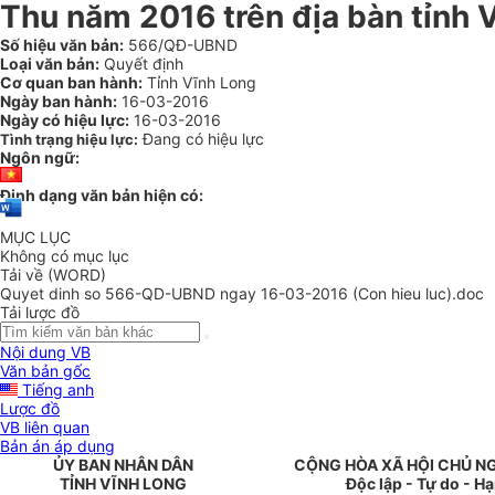
Thu năm 2016 trên địa bàn tỉnh 
Số hiệu văn bản:
566/QĐ-UBND
Loại văn bản:
Quyết định
Cơ quan ban hành:
Tỉnh Vĩnh Long
Ngày ban hành:
16-03-2016
Ngày có hiệu lực:
16-03-2016
Đang có hiệu lực
Tình trạng hiệu lực:
Ngôn ngữ:
Định dạng văn bản hiện có:
MỤC LỤC
Không có mục lục
Tải về (WORD)
Quyet dinh so 566-QD-UBND ngay 16-03-2016 (Con hieu luc).doc
Tải lược đồ
Nội dung VB
Văn bản gốc
Tiếng anh
Lược đồ
VB liên quan
Bản án áp dụng
ỦY BAN NHÂN DÂN
CỘNG HÒA XÃ HỘI CHỦ N
TỈNH VĨNH LONG
Độc lập - Tự do - H