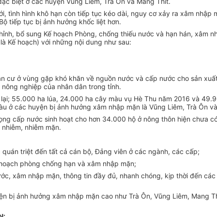
đặc biệt ở các huyện Vũng Liêm, Trà Ôn và Mang Thít.
ới, tình hình khô hạn còn tiếp tục kéo dài, nguy cơ xảy ra xâm nhập 
 tiếp tục bị ảnh hưởng khốc liệt hơn.
u chỉnh, bổ sung Kế hoạch Phòng, chống thiếu nước và hạn hán, xâm
là Kế hoạch) với những nội dung như sau:
dân cư ở vùng gặp khó khăn về nguồn nước và cấp nước cho sản xuất
 nông nghiệp của nhân dân trong tỉnh.
 lại; 55.000 ha lúa, 24.000 ha cây màu vụ Hè Thu năm 2016 và 49.9
àu ở các huyện bị ảnh hưởng xâm nhập mặn là Vũng Liêm, Trà Ôn và
trọng cấp nước sinh hoạt cho hơn 34.000 hộ ở nông thôn hiện chưa c
ô nhiễm, nhiễm mặn.
án triệt đến tất cả cán bộ, Đảng viên ở các ngành, các cấp;
ế hoạch phòng chống hạn và xâm nhập mặn;
 nước, xâm nhập mặn, thông tin đầy đủ, nhanh chóng, kịp thời đến c
 huyện bị ảnh hưởng xâm nhập mặn cao như Trà Ôn, Vũng Liêm, Mang 
N: