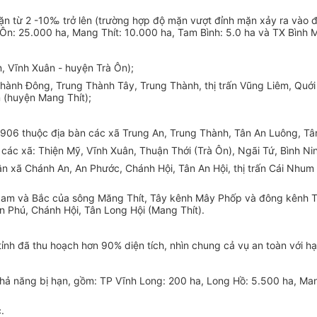
n từ 2 -10‰ trở lên (trường hợp độ mặn vượt đỉnh mặn xảy ra vào đ
Ôn: 25.000 ha, Mang Thít: 10.000 ha, Tam Bình: 5.0 ha và TX Bình M
 Vĩnh Xuân - huyện Trà Ôn);
ành Đông, Trung Thành Tây, Trung Thành, thị trấn Vũng Liêm, Quới 
m (huyện Mang Thít);
06 thuộc địa bàn các xã Trung An, Trung Thành, Tân An Luông, Tân
ác xã: Thiện Mỹ, Vĩnh Xuân, Thuận Thới (Trà Ôn), Ngãi Tứ, Bình Ni
n xã Chánh An, An Phước, Chánh Hội, Tân An Hội, thị trấn Cái Nhum
a Nam và Bắc của sông Măng Thít, Tây kênh Mây Phốp và đông kênh 
 Phú, Chánh Hội, Tân Long Hội (Mang Thít).
nh đã thu hoạch hơn 90% diện tích, nhìn chung cả vụ an toàn với h
khả năng bị hạn, gồm: TP Vĩnh Long: 200 ha, Long Hồ: 5.500 ha, Man
.