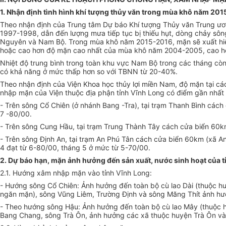
1. Nhận định tình hình khí tượng thủy văn trong mùa khô năm 20
Theo nhận định của Trung tâm Dự báo Khí tượng Thủy văn Trung ươn
1997-1998, dẫn đến lượng mưa tiếp tục bị thiếu hụt, dòng chảy sông
Nguyên và Nam Bộ. Trong mùa khô năm 2015-2016, mặn sẽ xuất hiện
hoặc cao hơn độ mặn cao nhất của mùa khô năm 2004-2005, cao 
Nhiệt độ trung bình trong toàn khu vực Nam Bộ trong các tháng c
có khả năng ở mức thấp hơn so với TBNN từ 20-40%.
Theo nhận định của Viện Khoa học thủy lợi miền Nam, độ mặn tại cá
nhập mặn của Viện thuộc địa phận tỉnh Vĩnh Long có điểm gần nhất 
- Trên sông Cổ Chiên (ở nhánh Bang -Tra), tại trạm Thanh Bình cách
7 -80/00.
- Trên sông Cung Hầu, tại trạm Trung Thành Tây cách cửa biển 60km
- Trên sông Định An, tại trạm An Phú Tân cách cửa biển 60km (xã An
4 đạt từ 6-80/00, tháng 5 ở mức từ 5-70/00.
2. Dự báo hạn, mặn ảnh hưởng đến sản xuất, nước sinh hoạt của t
2.1. Hướng xâm nhập mặn vào tỉnh Vĩnh Long:
- Hướng sông Cổ Chiên: Ảnh hưởng đến toàn bộ cù lao Dài (thuộc hu
ngăn mặn), sông Vũng Liêm, Trường Định và sông Măng Thít ảnh hư
- Theo hướng sông Hậu: Ảnh hưởng đến toàn bộ cù lao Mây (thuộc hu
Bang Chang, sông Trà Ôn, ảnh hưởng các xã thuộc huyện Trà Ôn v