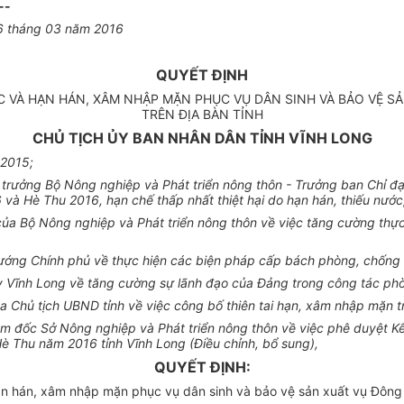
--
6 tháng 03 năm 2016
QUYẾT ĐỊNH
 VÀ HẠN HÁN, XÂM NHẬP MẶN PHỤC VỤ DÂN SINH VÀ BẢO VỆ SẢN
TRÊN ĐỊA BÀN TỈNH
CHỦ TỊCH ỦY BAN NHÂN DÂN TỈNH VĨNH LONG
 2015;
rưởng Bộ Nông nghiệp và Phát triển nông thôn - Trưởng ban Chỉ đạ
và Hè Thu 2016, hạn chế thấp nhất thiệt hại do hạn hán, thiếu nướ
a Bộ Nông nghiệp và Phát triển nông thôn về việc tăng cường thự
ướng Chính phủ về thực hiện các biện pháp cấp bách phòng, chống
y Vĩnh Long về tăng cường sự lãnh đạo của Đảng trong công tác p
Chủ tịch UBND tỉnh về việc công bố thiên tai hạn, xâm nhập mặn tr
m đốc Sở Nông nghiệp và Phát triển nông thôn về việc phê duyệt 
è Thu năm 2016 tỉnh Vĩnh Long (Điều chỉnh, bổ sung),
QUYẾT ĐỊNH:
ạn hán, xâm nhập mặn phục vụ dân sinh và bảo vệ sản xuất vụ Đông