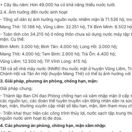
+ Cây lâu năm: Hơn 49.000 ha có khả năng thiếu nước tưới.
2.4. Ảnh hưởng đến nước sinh hoạt
- Tổng số dân bị ảnh hưởng nguồn nước nhiễm mặn là 71.526 hộ, tro
Mang Thít: 10.188 hộ, Vũng Liêm: 32.251 hộ, TX Bình Minh: 6.502 hộ
- Toàn tỉnh còn 34.215 hộ ở nông thôn chưa sử dụng nước máy tập tr
mặn. Cụ thể:
Bình Minh: 3.000 hộ; Bình Tân: 4.000 hộ; Long Hồ: 3.000 hộ;
Mang Thít: 4.000 hộ; Tam Bình: 2.900 hộ; Trà Ôn: 4.400 hộ;
Vũng Liêm: 12.500 hộ; TP.Vĩnh Long: 415 hộ.
Tất cả số nhà máy nước (NMN) thu nước mặt ở huyện Vũng Liêm, Tr
Chánh Hội và Tân An Hội (huyện Mang Thít) có thể bị ảnh hưởng với
3. Giải pháp, phương án phòng, chống hạn, mặn:
Giải pháp chung:
- Thành lập Ban Chỉ đạo Phòng chống hạn và xâm nhập mặn ở cấp tỉn
các nguồn lực, các đoàn thể tuyên truyền vận động nhân dân ra sức
hạn, mặn, thường xuyên cập nhật số liệu hạn, mặn, làm tham mưu c
- Triển khai thực hiện các công trình thủy lợi, nước sạch tập trung 
nguồn nước sinh hoạt bị đe dọa.
4. Các phương án phòng, chống hạn, mặn xâm nhập: