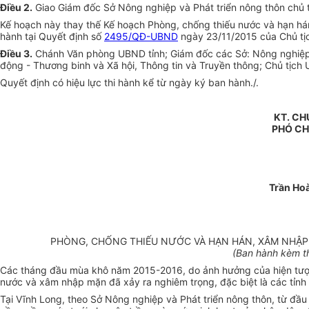
Điều 2.
Giao Giám đốc Sở Nông nghiệp và Phát triển nông thôn chủ trì
Kế hoạch này thay thế Kế hoạch Phòng, chống thiếu nước và hạn h
hành tại Quyết định số
2495/QĐ-UBND
ngày 23/11/2015 của Chủ tị
Điều 3.
Chánh Văn phòng UBND tỉnh; Giám đốc các Sở: Nông nghiệp và
động - Thương binh và Xã hội, Thông tin và Truyền thông; Chủ tịch
Quyết định có hiệu lực thi hành kể từ ngày ký ban hành./.
KT. CH
PHÓ CH
Trần Ho
PHÒNG, CHỐNG THIẾU NƯỚC VÀ HẠN HÁN, XÂM NHẬP M
(Ban hành kèm t
Các tháng đầu mùa khô năm 2015-2016, do ảnh hưởng của hiện tượng 
nước và xâm nhập mặn đã xảy ra nghiêm trọng, đặc biệt là các tỉnh
Tại Vĩnh Long, theo Sở Nông nghiệp và Phát triển nông thôn, từ đầu