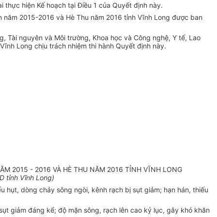
i thực hiện Kế hoạch tại Điều 1 của Quyết định này.
ân năm 2015-2016 và Hè Thu năm 2016 tỉnh Vĩnh Long được ban
, Tài nguyên và Môi trường, Khoa học và Công nghệ, Y tế, Lao
ĩnh Long chịu trách nhiệm thi hành Quyết định này.
M 2015 - 2016 VÀ HÈ THU NĂM 2016 TỈNH VĨNH LONG
 tỉnh Vĩnh Long)
hụt, dòng chảy sông ngòi, kênh rạch bị sụt giảm; hạn hán, thiếu
sụt giảm đáng kể; độ mặn sông, rạch lên cao kỷ lục, gây khó khăn