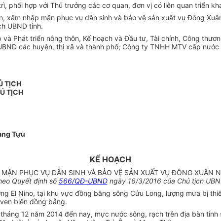
, phối hợp với Thủ trưởng các cơ quan, đơn vị có liên quan triển kha
án, xâm nhập mặn phục vụ dân sinh và bảo vệ sản xuất vụ Đông Xu
ch UBND tỉnh.
 Phát triển nông thôn, Kế hoạch và Đầu tư, Tài chính, Công thương
 UBND các huyện, thị xã và thành phố; Công ty TNHH MTV cấp nước V
Ủ TỊCH
Ủ TỊCH
àng Tựu
KẾ HOẠCH
ẶN PHỤC VỤ DÂN SINH VÀ BẢO VỆ SẢN XUẤT VỤ ĐÔNG XUÂN NĂ
heo Quyết định số
566/QĐ-UBND
ngày 16/3/2016 của Chủ tịch UBND
El Nino, tại khu vực đồng bằng sông Cửu Long, lượng mưa bị thiếu 
 ven biển đồng bằng.
 tháng 12 năm 2014 đến nay, mực nước sông, rạch trên địa bàn tỉnh 