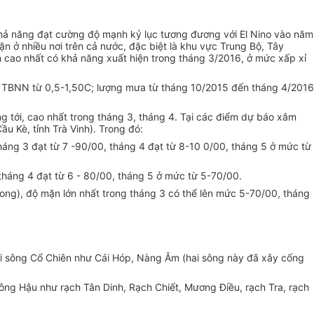
hả năng đạt cường độ mạnh kỷ lục tương đương với El Nino vào năm
n ở nhiều nơi trên cả nước, đặc biệt là khu vực Trung Bộ, Tây
ao nhất có khả năng xuất hiện trong tháng 3/2016, ở mức xấp xỉ
n TBNN từ 0,5-1,50C; lượng mưa từ tháng 10/2015 đến tháng 4/2016
 tới, cao nhất trong tháng 3, tháng 4. Tại các điểm dự báo xâm
u Kè, tỉnh Trà Vinh). Trong đó:
háng 3 đạt từ 7 -90/00, tháng 4 đạt từ 8-10 0/00, tháng 5 ở mức từ
tháng 4 đạt từ 6 - 80/00, tháng 5 ở mức từ 5-70/00.
Long), độ mặn lớn nhất trong tháng 3 có thể lên mức 5-70/00, tháng
ới sông Cổ Chiên như Cái Hóp, Nàng Âm (hai sông này đã xây cống
ông Hậu như rạch Tân Dinh, Rạch Chiết, Mương Điều, rạch Tra, rạch