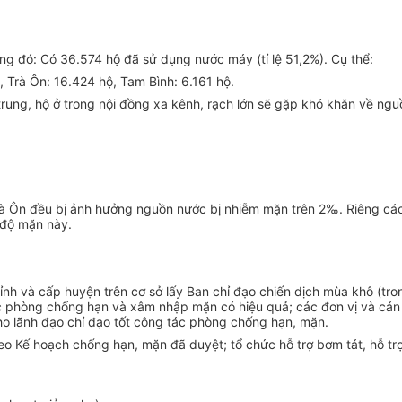
ng đó: Có 36.574 hộ đã sử dụng nước máy (tỉ lệ 51,2%). Cụ thể:
, Trà Ôn: 16.424 hộ, Tam Bình: 6.161 hộ.
ung, hộ ở trong nội đồng xa kênh, rạch lớn sẽ gặp khó khăn về nguồ
à Ôn đều bị ảnh hưởng nguồn nước bị nhiễm mặn trên 2‰. Riêng các
 độ mặn này.
h và cấp huyện trên cơ sở lấy Ban chỉ đạo chiến dịch mùa khô (tro
 phòng chống hạn và xâm nhập mặn có hiệu quả; các đơn vị và cán b
ho lãnh đạo chỉ đạo tốt công tác phòng chống hạn, mặn.
theo Kế hoạch chống hạn, mặn đã duyệt; tổ chức hỗ trợ bơm tát, hỗ tr