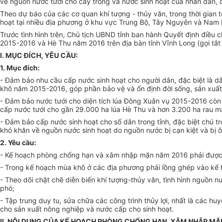
về nguồn nước tưới cho cây trồng và nước sinh hoạt của nhân dân, 
Theo dự báo của các cơ quan khí tượng - thủy văn, trong thời gian t
hoạt tại nhiều địa phương ở khu vực Trung Bộ, Tây Nguyên và Nam Bộ
Trước tình hình trên, Chủ tịch UBND tỉnh ban hành Quyết định điề
2015-2016 và Hè Thu năm 2016 trên địa bàn tỉnh Vĩnh Long (gọi tắt 
I. MỤC ĐÍCH, YÊU CẦU:
1. Mục đích:
- Đảm bảo nhu cầu cấp nước sinh hoạt cho người dân, đặc biệt là 
khô năm 2015-2016, góp phần bảo vệ và ổn định đời sống, sản xuất
- Đảm bảo nước tưới cho diện tích lúa Đông Xuân vụ 2015-2016 còn
cấp nước tưới cho gần 29.000 ha lúa Hè Thu và hơn 3.200 ha rau m
- Đảm bảo cấp nước sinh hoạt cho số dân trong tỉnh, đặc biệt chú 
khó khăn về nguồn nước sinh hoạt do nguồn nước bị cạn kiệt và bị 
2. Yêu cầu:
- Kế hoạch phòng chống hạn và xâm nhập mặn năm 2016 phải được qu
- Trong kế hoạch mùa khô ở các địa phương phải lồng ghép vào k
- Theo dõi chặt chẽ diễn biến khí tượng-thủy văn, tình hình nguồn
phó;
- Tập trung duy tu, sửa chữa các công trình thủy lợi, nhất là các
cho sản xuất nông nghiệp và nước cấp cho sinh hoạt.
II. NỘI DUNG CỦA KẾ HOẠCH PHÒNG CHỐNG HẠN, XÂM NHẬP MẶ