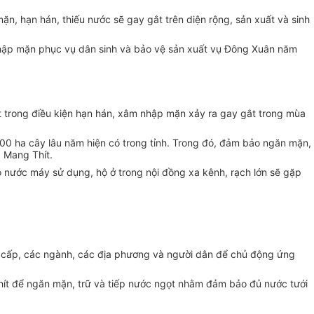
mặn, hạn hán, thiếu nước sẽ gay gắt trên diện rộng, sản xuất và sinh
 nhập mặn phục vụ dân sinh và bảo vệ sản xuất vụ Đông Xuân năm
 trong điều kiện hạn hán, xâm nhập mặn xảy ra gay gắt trong mùa
00 ha cây lâu năm hiện có trong tỉnh. Trong đó, đảm bảo ngăn mặn,
 Mang Thít.
ó nước máy sử dụng, hộ ở trong nội đồng xa kênh, rạch lớn sẽ gặp
ác cấp, các ngành, các địa phương và người dân để chủ động ứng
Thít để ngăn mặn, trữ và tiếp nước ngọt nhằm đảm bảo đủ nước tưới