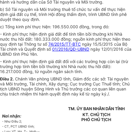
hành và hướng dẫn của Sở Tài nguyên và Môi trường.
b) Sở Tài nguyên và Môi trường thuê tổ chức tư vấn để thực hiện
định giá đất cụ thể, trình Hội đồng thẩm định, trình UBND tỉnh phê
duyệt theo quy định.
c) Tổng kinh phí thực hiện: 196.550.000 đồng, trong đó:
- Kinh phí thực hiện định giá đất để tính tiền bồi thường khi Nhà
nước thu hồi đất: 180.333.000 đồng; nguồn kinh phí thực hiện theo
quy định tại Thông tư số
74/2015/TT-BTC
ngày 15/5/2015 của Bộ
Tài chính và Quyết định số
01/2016/QĐ-UBND
ngày 12/01/2016 của
UBND tỉnh Phú Yên.
- Kinh phí thực hiện định giá đất đối với các trường hợp còn lại (trừ
trường hợp tính tiền bồi thường khi Nhà nước thu hồi đất):
16.217.000 đồng, từ nguồn ngân sách tỉnh.
Điều 2.
Chánh Văn phòng UBND tỉnh, Giám đốc các sở: Tài nguyên
và Môi trường, Tài chính, Xây dựng; Cục trưởng Cục Thuế tỉnh; Chủ
tịch UBND huyện Sông Hinh và Thủ trưởng các cơ quan liên quan
chịu trách nhiệm thi hành quyết định này kể từ ngày ký./.
TM. ỦY BAN NHÂN DÂN TỈNH
KT. CHỦ TỊCH
Nơi nhận:
PHÓ CHỦ TỊCH
- Như Điều 2;
- CT, PCT UBND tỉnh;
- Lưu: VT, Hg, T
, HgA