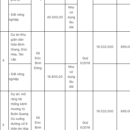
Như
sử
- Đất nông
40.000,00
dụng
nghiệp
lâu
dài
Dự án Khu
giãn dân
thôn Bình
19.032.000
695.0
Giang, Đức
Xã
Hòa, Tân
Đức
Quý
Lập
4
Bình
II/2016
Như
Đông
sử
- Đất nông
16.800,00
dụng
nghiệp
lâu
dài
Dự án: mở
rộng hệ
thống kênh
mương từ
19.032.000
695.0
Buôn Quang
Xã
Dù xuống
Đức
Quý
đường số 9
5
Bình
II/2016
thôn An Hòa