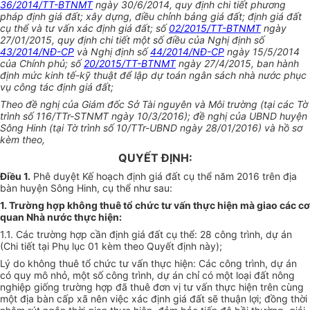
36/2014/TT-BTNMT
ngày 30/6/2014, quy định chi tiết phương
pháp định giá đất; xây dựng, điều chỉnh bảng giá đất; định giá đất
cụ thể và tư vấn xác định giá đất; số
02/2015/TT-BTNMT
ngày
27/01/2015, quy định chi tiết một số điều của Nghị định số
43/2014/NĐ-CP
và Nghị định số
44/2014/NĐ-CP
ngày 15/5/2014
của Chính phủ; số
20/2015/TT-BTNMT
ngày 27/4/2015, ban hành
định mức kinh tế-kỹ thuật để lập dự toán ngân sách nhà nước phục
vụ công tác định giá đất;
Theo đề nghị của Giám đốc Sở Tài nguyên và Môi trường (tại các Tờ
trình số 116/TTr-STNMT ngày 10/3/2016); đề nghị của UBND huyện
Sông Hinh (tại Tờ trình số 10/TTr-UBND ngày 28/01/2016) và hồ sơ
kèm theo,
QUYẾT ĐỊNH:
Điều 1.
Phê duyệt Kế hoạch định giá đất cụ thể năm 2016 trên địa
bàn huyện Sông Hinh, cụ thể như sau:
1. Trường hợp không thuê tổ chức tư vấn thực hiện mà giao các cơ
quan Nhà nước thực hiện:
1.1. Các trường hợp cần định giá đất cụ thể: 28 công trình, dự án
(Chi tiết tại Phụ lục 01 kèm theo Quyết định này);
Lý do không thuê tổ chức tư vấn thực hiện: Các công trình, dự án
có quy mô nhỏ, một số công trình, dự án chỉ có một loại đất nông
nghiệp giống trường hợp đã thuê đơn vị tư vấn thực hiện trên cùng
một địa bàn cấp xã nên việc xác định giá đất sẽ thuận lợi; đồng thời