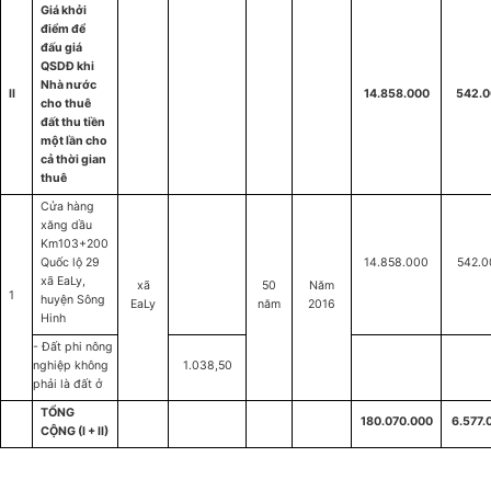
Giá khởi
điểm để
đấu giá
QSDĐ khi
Nhà nước
II
14.858.000
542.0
cho thuê
đất thu tiền
một lần cho
cả thời gian
thuê
Cửa hàng
xăng dầu
Km103+200
Quốc lộ 29
14.858.000
542.0
xã EaLy,
xã
50
Năm
1
huyện Sông
EaLy
năm
2016
Hinh
- Đất phi nông
nghiệp không
1.038,50
phải là đất ở
TỔNG
180.070.000
6.577.
CỘNG (I + II)