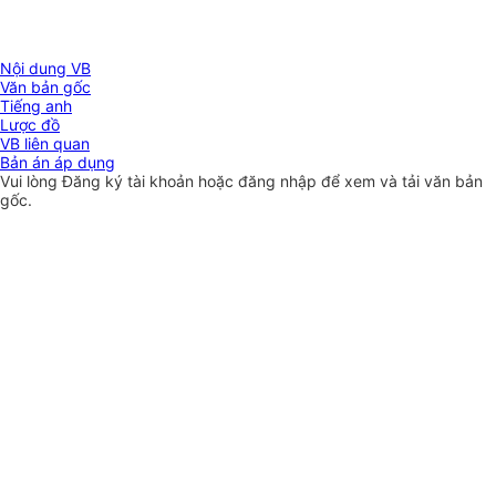
Nội dung VB
Văn bản gốc
Tiếng anh
Lược đồ
VB liên quan
Bản án áp dụng
Vui lòng
Đăng ký
tài khoản hoặc
đăng nhập
để xem và tải văn bản
gốc.