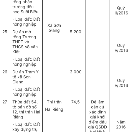
rộng phân
trường tiểu
Quý
học Suối Biểu
III/2016
- Loại đất: Đất
nông nghiệp
Xã Sơn
Giang
25
Dự án mở
5.200
rộng Trường
THPT và
Quý
THCS Võ Văn
IV/2016
Kiệt
- Loại đất: Đất
nông nghiệp
26
Dự án Trạm Y
3.000
tế xã Sơn
Quý
Giang
IV/2016
- Loại đất: Đất
nông nghiệp
27
Thửa đất 54,
Thị trấn
74,5
Để làm
tờ bản đồ số
căn cứ
Hai Riêng
12, thị trấn Hai
xác định
Riêng
giá khởi
điểm đấu
Năm
- Loại đất: Đất
giá QSDĐ
2016
xây dựng trụ
khi Nhà