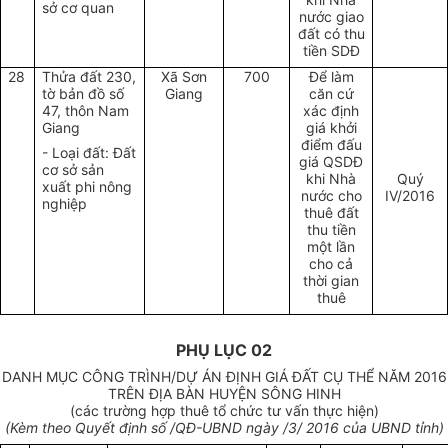
sở cơ quan
nước giao
đất có thu
tiền SDĐ
28
Thửa đất 230,
Xã Sơn
700
Để làm
tờ bản đồ số
Giang
căn cứ
47, thôn Nam
xác định
Giang
giá khởi
điểm đấu
- Loại đất: Đất
giá QSDĐ
cơ sở sản
khi Nhà
Quý
xuất phi nông
nước cho
IV/2016
nghiệp
thuê đất
thu tiền
một lần
cho cả
thời gian
thuê
PHỤ LỤC 02
DANH MỤC CÔNG TRÌNH/DỰ ÁN ĐỊNH GIÁ ĐẤT CỤ THỂ NĂM 2016
TRÊN ĐỊA BÀN HUYỆN SÔNG HINH
(các trường hợp thuê tổ chức tư vấn thực hiện)
(Kèm theo Quyết định số /QĐ-UBND ngày /3/ 2016 của UBND tỉnh)