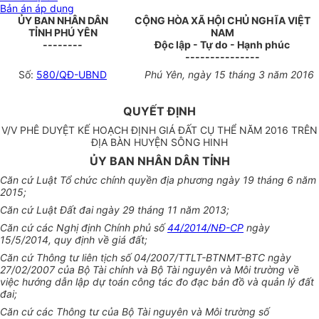
Bản án áp dụng
ỦY BAN NHÂN DÂN
CỘNG HÒA XÃ HỘI CHỦ NGHĨA VIỆT
TỈNH PHÚ YÊN
NAM
--------
Độc lập - Tự do - Hạnh phúc
---------------
Số:
580/QĐ-UBND
Phú Yên, ngày 15 tháng 3 năm 2016
QUYẾT ĐỊNH
V/V PHÊ DUYỆT KẾ HOẠCH ĐỊNH GIÁ ĐẤT CỤ THỂ NĂM 2016 TRÊN
ĐỊA BÀN HUYỆN SÔNG HINH
ỦY BAN NHÂN DÂN TỈNH
Căn cứ Luật Tổ chức chính quyền địa phương ngày 19 tháng 6 năm
2015;
Căn cứ Luật Đất đai ngày 29 tháng 11 năm 2013;
Căn cứ các Nghị định Chính phủ số
44/2014/NĐ-CP
ngày
15/5/2014, quy định về giá đất;
Căn cứ Thông tư liên tịch số 04/2007/TTLT-BTNMT-BTC ngày
27/02/2007 của Bộ Tài chính và Bộ Tài nguyên và Môi trường về
việc hướng dẫn lập dự toán công tác đo đạc bản đồ và quản lý đất
đai;
Căn cứ các Thông tư của Bộ Tài nguyên và Môi trường số