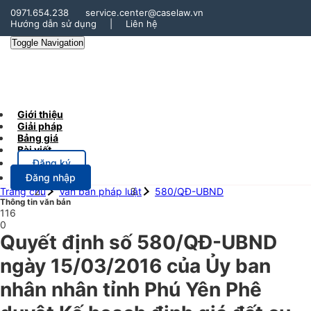
0971.654.238
service.center@caselaw.vn
Hướng dẫn sử dụng
|
Liên hệ
Toggle Navigation
Giới thiệu
Giải pháp
Bảng giá
Bài viết
Đăng ký
Đăng nhập
Trang chủ
Văn bản pháp luật
580/QĐ-UBND
Thông tin văn bản
116
0
Quyết định số 580/QĐ-UBND
ngày 15/03/2016 của Ủy ban
nhân nhân tỉnh Phú Yên Phê