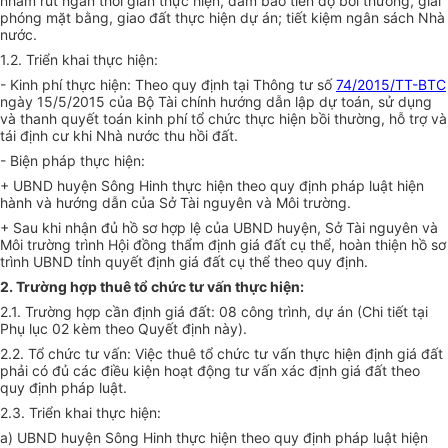
nhằm rút ngắn thời gian thực hiện, đảm bảo tiến độ bồi thường, giải
phóng mặt bằng, giao đất thực hiện dự án; tiết kiệm ngân sách Nhà
nước.
1.2. Triển khai thực hiện:
- Kinh phí thực hiện: Theo quy định tại Thông tư số
74/2015/TT-BTC
ngày 15/5/2015 của Bộ Tài chính hướng dẫn lập dự toán, sử dụng
và thanh quyết toán kinh phí tổ chức thực hiện bồi thường, hỗ trợ và
tái định cư khi Nhà nước thu hồi đất.
- Biện pháp thực hiện:
+ UBND huyện Sông Hinh thực hiện theo quy định pháp luật hiện
hành và hướng dẫn của Sở Tài nguyên và Môi trường.
+ Sau khi nhận đủ hồ sơ hợp lệ của UBND huyện, Sở Tài nguyên và
Môi trường trình Hội đồng thẩm định giá đất cụ thể, hoàn thiện hồ sơ
trình UBND tỉnh quyết định giá đất cụ thể theo quy định.
2. Trường hợp thuê tổ chức tư vấn thực hiện:
2.1. Trường hợp cần định giá đất: 08 công trình, dự án (Chi tiết tại
Phụ lục 02 kèm theo Quyết định này).
2.2.
T
ổ chức
tư vấn:
Việc thuê tổ chức tư vấn thực hiện
định giá đất
phải có đủ các điều kiện hoạt động tư vấn xác định giá đất theo
quy định
pháp luật.
2.3. Triển khai thực hiện:
a) UBND huyện Sông Hinh thực hiện theo quy định pháp luật hiện