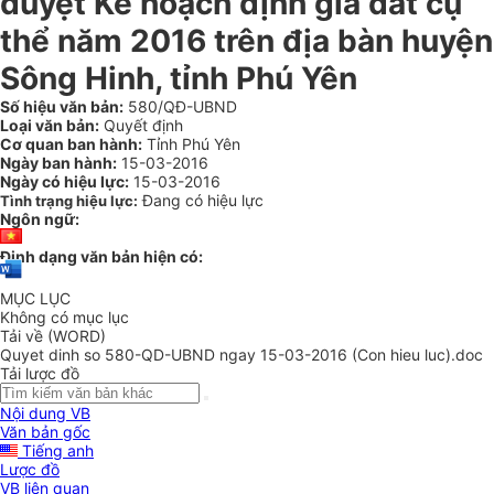
duyệt Kế hoạch định giá đất cụ
thể năm 2016 trên địa bàn huyện
Sông Hinh, tỉnh Phú Yên
Số hiệu văn bản:
580/QĐ-UBND
Loại văn bản:
Quyết định
Cơ quan ban hành:
Tỉnh Phú Yên
Ngày ban hành:
15-03-2016
Ngày có hiệu lực:
15-03-2016
Đang có hiệu lực
Tình trạng hiệu lực:
Ngôn ngữ:
Định dạng văn bản hiện có:
MỤC LỤC
Không có mục lục
Tải về (WORD)
Quyet dinh so 580-QD-UBND ngay 15-03-2016 (Con hieu luc).doc
Tải lược đồ
Nội dung VB
Văn bản gốc
Tiếng anh
Lược đồ
VB liên quan