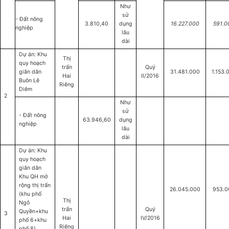
Như
sử
- Đất nông
3.810,40
dụng
16.227.000
591.0
nghiệp
lâu
dài
Dự án: Khu
Thị
quy hoạch
trấn
Quý
giãn dân
31.481.000
1.153.
Hai
II/2016
Buôn Lê
Riêng
Diêm
2
Như
sử
- Đất nông
63.946,60
dụng
nghiệp
lâu
dài
Dự án: Khu
quy hoạch
giãn dân
Khu QH mở
rộng thị trấn
26.045.000
953.0
(khu phố
Thị
Ngô
trấn
Quý
Quyền+khu
3
Hai
IV/2016
phố 6+khu
Riêng
phố 8)