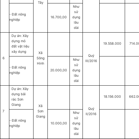
Tây
Như
sử
- Đất nông
16.700,00
dụng
nghiệp
lâu
dài
Dự án: Xây
dựng mỏ
19.558.000
714.0
đất vật liệu
xây dựng
Xã
Quý
6
Sông
Như
III/2016
Hinh
sử
- Đất nông
20.000,00
dụng
nghiệp
lâu
dài
Dự án: Xây
dựng bãi
18.156.000
662.0
rác Sơn
Giang
Xã
Quý
7
Sơn
Như
II/2016
Giang
sử
- Đất nông
10.000,00
dụng
nghiệp
lâu
dài