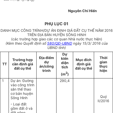
0
QD
Nguyễn Chí Hiến
PHỤ LỤC 01
DANH MỤC CÔNG TRÌNH/DỰ ÁN ĐỊNH GIÁ ĐẤT CỤ THỂ NĂM 2016
TRÊN ĐỊA BÀN HUYỆN SÔNG HINH
(các trường hợp giao các cơ quan Nhà nước thực hiện)
(Kèm theo Quyết định số
580/QĐ-UBND
ngày 15/3/ 2016 của
UBND tỉnh)
Dự
Địa điểm
Thời
kiến
Trường hợp
Mục đích
dự
gian
diện
TT
cần định giá
định giá
án/công
thực
tích
đất cụ thể
đất cụ thể
trình
hiện
2
(m
)
1
Dự án: Đường
290,4
vào công trình
sân thể thao
cơ bản huyện
Quý
Sông Hinh
II/2016
- Loại đất
gồm đất ở và
đất nông