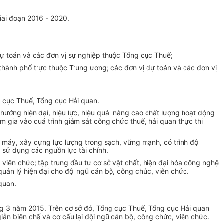
iai đoạn 2016 - 2020.
dự toán và các đơn vị sự nghiệp thu
ộ
c T
ổ
ng cục Thuế;
thành phố
trực thuộc Trung ương; các đơn vị dự toán và các đơn vị
g cục Thuế, Tổng cục Hải quan.
o hướng hiện đại, hiệu lực, hiệu quả, nâng cao chất lượng hoạt động
m gia vào quá trình giám sát công chức thuế, hải quan thực thi
ộ máy, xây dựng lực lượng trong sạch, vững mạnh, có trình độ
 sử dụng các nguồn lực tài chính.
viên chức; tập trung đầu tư cơ sở vật chất, hiện đại hóa công ng
hệ
quản lý hiện đại cho đội ngũ cán bộ, công chức, viên chức.
 quan.
áng 3 năm 2015. Trên cơ sở đó, Tổng cục Thuế,
Tổng
cục Hải quan
ản biên chế và cơ cấu lại đội ngũ cán bộ, công chức, viên chức.