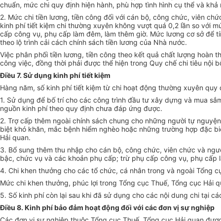
chuẩn, mức chi quy định hiện hành, phù hợp tình hình cụ thể và khả
2. Mức chi tiền lương, tiền công đối với cán bộ, công chức, viên c
kinh phí tiết kiệm chi thường xuyên không vượt quá 0,2 lần so với
cấp công vụ, phụ cấp làm đêm, làm thêm giờ. Mức lương cơ sở để tí
theo lộ trình cải cách chính sách tiền lương của Nhà nước.
Việc phân phối tiền lương, tiền công theo kết quả chất lượng hoàn
công việc, đồng thời phải được thể hiện trong Quy chế chi tiêu nội b
Điều 7. Sử dụng kinh phí tiết kiệm
Hàng năm, số kinh phí tiết kiệm từ chi hoạt động thường xuyên quy 
1. Sử dụng để bố trí cho các công trình đầu tư xây dựng và mua sắm 
nguồn kinh phí theo quy định chưa đáp ứng được.
2. Trợ cấp thêm ngoài chính sách chung cho những người tự nguyện v
biệt khó khăn, mắc bệnh hiểm nghèo hoặc những trường hợp đặc biệt
Hải quan.
3. Bổ sung thêm thu nhập cho cán bộ, công chức, viên chức và ngườ
bậc, chức vụ và các khoản phụ cấp; trừ phụ cấp công vụ, phụ cấp 
4. Chi khen thưởng cho các
tổ chức
, cá nhân trong và ngoài Tổng cụ
Mức chi khen thưởng, phúc lợi trong Tổng cục Thuế, Tổng cục Hải qu
5. Số kinh phí còn lại sau khi đã sử dụng cho các nội dung chi tại c
Điều 8.
Kinh
phí bảo đảm hoạt động đối với các đơn vị sự nghiệp
Các
đơn vị
sự nghiệp thuộc Tổng cục Thuế,
Tổng
cục Hải quan được 