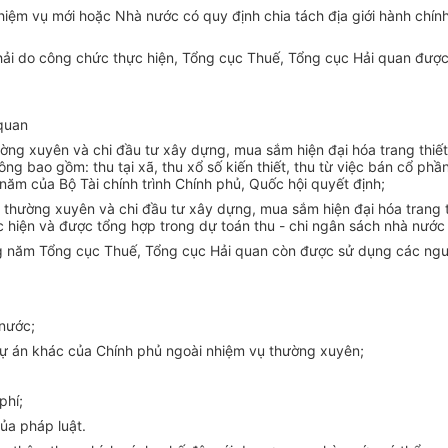
iệm vụ mới hoặc Nhà nước có quy định chia tách địa giới hành chính
phải do công chức thực hiện, Tổng cục Thuế, Tổng cục Hải quan được
quan
ng xuyên và chi đầu tư xây dựng, mua sắm hiện đại hóa trang thiết 
ng bao gồm: thu tại xã, thu xổ số kiến thiết, thu từ việc bán cổ p
ăm của Bộ Tài chính trình Chính phủ, Quốc hội quyết định;
thường xuyên và chi đầu tư xây dựng, mua sắm hiện đại hóa trang th
 hiện và được tổng hợp trong dự toán thu - chi ngân sách nhà nước 
ng năm Tổng cục Thuế, Tổng cục Hải quan còn được sử dụng các nguồ
 nước;
 dự án khác của Chính phủ ngoài nhiệm vụ thường xuyên;
phí;
ủa pháp luật.