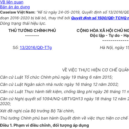
VB liên quan
Bản án áp dụng
Caselaw Việt Nam:
“Kể từ ngày 24-05-2019, Quyết định số 13/2016/QĐ-
đoạn 2016-2020 bị bãi bỏ, thay thế bởi
Quyết định số 1500/QĐ-TCHQ ng
Dòng trạng thái hiệu lực.
THỦ TƯỚNG CHÍNH PHỦ
CỘNG HÒA XÃ HỘI CHỦ N
-------
Độc lập - Tự do - H
-------------
Số:
13/2016/QĐ-TTg
Hà Nội, ngày 
VỀ VIỆC THỰC HIỆN CƠ CHẾ QUẢN
Căn cứ Luật
Tổ chức
Chính phủ
ngày 19 tháng 6 năm 2015;
Căn cứ Luật Ngân sách nhà nước ngày 16 tháng 12 năm 2002;
Căn cứ Luật Thực hành tiết kiệm, chống lãng phí ngày 26 tháng 11 
Căn cứ
Nghị quyết số
1094/NQ-
U
BTVQH
1
3 ngày 18
tháng
1
2 năm 
2020;
Xét đề nghị của Bộ trưởng Bộ
Tài chính
,
Thủ tướng Chính phủ ban hành Quyết định về việc thực hiện cơ ch
ế
Điều 1. Phạm vi điều chỉnh, đối tượng
áp dụng