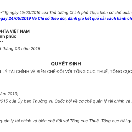
TTg ngày 15/03/2016 của Thủ tướng Chính phủ Thực hiện cơ chế quản lý
ày 24/05/2019 Về Chỉ số theo dõi, đánh giá kết quả cải cách hành ch
GHĨA VIỆT NAM
ạnh phúc
--
15
tháng
0
3 năm 20
1
6
QUYẾT ĐỊNH
 LÝ TÀI CHÍNH VÀ BIÊN CHẾ ĐỐI VỚI TỔNG CỤC THUẾ, TỔNG CỤC 
năm 2013;
20
1
5 của
Ủy ban
Thường vụ Quốc hội về cơ chế quản
lý
tài chính và
quản
lý
tài chính và biên chế đối với T
ổ
ng cục Thuế, Tổng cục Hải q