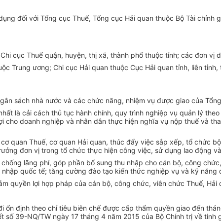
 dụng đối với Tổng cục Thuế, Tổng cục Hải quan thuộc Bộ Tài chính g
Chi cục Thuế quận, huyện, thị xã, thành phố thuộc tỉnh; các đơn vị 
huộc Trung ương; Chi cục Hải quan thuộc Cục Hải quan tỉnh, liên tỉnh,
u ngân sách nhà nước và các chức năng, nhiệm vụ được giao của Tổn
nhất là cải cách thủ tục hành chính, quy trình nghiệp vụ quản lý the
lợi cho doanh nghiệp và nhân dân thực hiện nghĩa vụ nộp thuế và tha
ủa cơ quan Thuế, cơ quan Hải quan, thúc đẩy việc sắp xếp, tổ chức b
trưởng
đơn vị
trong tổ chức thực hiện công việc, sử dụng lao động và
 chống lãng phí, góp phần bổ sung thu nhập cho cán bộ, công chức, 
i nhập quốc tế; tăng cường đào tạo kiến thức nghiệp vụ và kỹ năng 
đảm quyền lợi hợp pháp của cán bộ, công chức, viên chức Thu
ế
, Hải
đi ổn định theo chỉ tiêu biên chế được cấp thẩm quyền giao đến th
ết số 39-NQ/TW ngày 17 tháng 4 năm 2015 của Bộ Chính trị về tinh gi