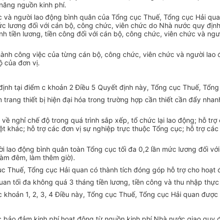
 năng nguồn kinh phí.
hức và người lao động bình quân của Tổng cục Thuế, Tổng cục Hải qu
 mức lương đối với cán bộ, công chức, viên chức do Nhà nước quy đị
nh tiền lương, tiền công đối với cán bộ, công chức, viên chức và n
 thành công việc của từng cán bộ, công chức, viên chức và người la
ộ của đơn vị.
định tại điểm c khoản 2 Điều 5
Quyết
định này, Tổng cục Thuế, Tổng
trang thiết bị hiện đại hóa
trong
trường hợp cần thiết cần đẩy nhanh
ề nghỉ chế độ trong quá trình sắp xếp, tổ chức lại lao động; hỗ tr
 khác; hỗ trợ các đơn vị sự nghiệp trực thuộc Tổng cục; hỗ trợ cá
i lao động bình quân toàn Tổng cục tối đa 0,2 lần mức lương đối v
làm đêm, làm thêm giờ).
c Thuế, Tổng cục Hải quan có thành tích đóng góp hỗ trợ cho hoạt độ
an tối đa không quá 3 tháng tiền lương, tiền công và thu nhập thực
ác khoản 1, 2, 3, 4 Điều này, Tổng cục Thuế,
Tổng
cục Hải quan được 
bảo đảm kinh phí hoạt động từ nguồn kinh phí Nhà nước giao quy đ