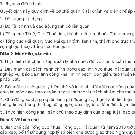
1. Phạm vi điều chỉnh
Quyết định này quy định về cơ chế quản lý tài chính và biên chế áp
2. Đối tượng áp dụng
a) Bộ Tài chính và các Bộ, ngành có liên quan;
b) Tổng cục Thuế; Cục Thuế tỉnh, thành phố trực thuộc Trung ương; 
c) Tổng cục Hải quan; Cục Hải quan tỉnh, liên tỉnh, thành phố trực t
sự nghiệp thuộc Tổng cục Hải quan.
Điều 2. Mục tiêu, yêu cầu
1. Thực hiện tốt chức năng quản lý nhà nước đối với các khoản th
2. Đẩy mạnh cải cách hành chính trong các lĩnh vực thuế, hải quan, 
nghiệp vụ, bảo đảm tính công khai, minh bạch, đơn giản, tạo thuận 
pháp luật.
3. Đổi mới cơ chế quản lý biên chế và kinh phí đối với hoạt động c
chuyên môn cao; trao quy
ề
n tự chủ và tự chịu trách nhiệm cho thủ 
4. Chủ động sử dụng nguồn kinh phí được giao, thực hành tiết kiệm,
thông tin
và trang thiết bị, công nghệ quản lý, bảo đảm điều kiện hộ
5. Thực hiện công khai, dân chủ theo quy định của pháp luật, bảo 
Điều 3. Về biên chế
1. Biên chế của Tổng cục Thuế, Tổng cục Hải quan từ năm 2016 trở 
sắp xếp, bố trí sử dụng hợp lý số biên chế được giao theo Nghị quy