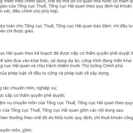
ăng thêm theo chính sách, chế độ mới do cơ quan nhà nước có thẩm q
giao của Tổng cục Thuế,
Tổng
cục Hải quan theo quy định tại khoản 
m xét, điều chỉnh cho phù hợp.
dự toán cho Tổng cục Thuế, Tổng cục Hải quan bảo đảm: chi đầu tư xâ
án chi được giao.
ục Hải quan theo kế hoạch đã được cấp có thẩm quyền phê duyệt t
để sớm đưa vào khai thác, sử dụng dự án, công trình đang triển kha
ng cục Hải quan và chịu trách nhiệm trước Thủ tướng Chính phủ.
 của pháp luật về đầu tư công và pháp luật về xây dựng.
ng tác chuyên môn, nghiệp vụ;
ược cấp có
thẩm quyền
phê duyệt;
hiệm vụ chuyên môn của Tổng cục Thuế, Tổng cục Hải quan theo quyế
ên của Tổng cục Thuế, Tổng cục Hải quan gồm các nội dung sau:
 khen thưởng theo chế độ do Nhà nước quy định, chi thuê k
hoán
công 
chuyên môn, gồm: