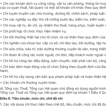
+ Chi các khoản dịch vụ công cộng, vật tư
văn
phòng, thông tin tru
của cơ quan thuế, hải quan) và một số khoản chi khác theo quy định
+ Chi tuyên truyền các chủ trương, đường lối, chính sách, pháp luật
+ Chi các nghiệp vụ đặc thù về chống buôn lậu, kiểm tra, kiểm soát
+ Chi mua vật tư, ấn chỉ, ủy nhiệm thu thuế, trang phục, huấn luyện 
+ Chi phối hợp tổ chức thực hiện nhiệm vụ;
+ Chi bồi thường thiệt hại cho tổ chức và cá nhân theo quy định của
+ Chi nghiên cứu khoa học cấp cơ sở; chi đào tạo, bồi dưỡng, tập h
+ Chi sửa chữa, bảo trì, bảo dưỡng thường xuyên tài sản, trang thi
+ Chi đoàn đi công tác nước ngoài; chi đón, tiếp khách nước ngoài và
+ Chi hỗ trợ công tác điều động, luân chuyển, biệt phái cán bộ, cô
+ Chi bảo đảm hoạt động của tổ chức Đảng theo Quyết định của Ban 
hành;
+ Chi hỗ trợ xây dựng văn bản quy phạm pháp luật và hoàn thiện hệ
+ Các khoản chi thường xuyên khác.
d)
Tổng
cục Thuế, Tổng cục Hải quan chủ động sử dụng nguồn kinh
Tổng cục Thuế và Tổng cục Hải quan quy định tại khoản 1 Điều 4 
Điều 6. Tiêu chuẩn, mức chi, chế độ chi
1. Các nội dung chi thực hiện theo chế độ, tiêu chuẩn, mức chi đã 