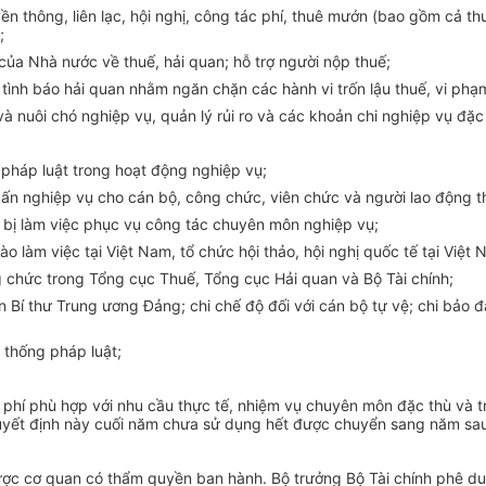
yền thông, liên lạc, hội nghị, công tác phí, thuê mướn (bao gồm cả 
;
 của Nhà nước về thuế, hải quan; hỗ trợ người nộp thuế;
, tình báo hải quan nhằm ngăn chặn các hành vi trốn lậu thuế, vi ph
và nuôi chó nghiệp vụ, quản lý rủi ro và các khoản chi nghiệp vụ đặc
 pháp luật trong hoạt động nghiệp vụ;
uấn nghiệp vụ cho cán bộ, công chức, viên chức và người lao động t
ết bị làm việc phục vụ công tác chuyên môn nghiệp vụ;
o làm việc tại Việt Nam, tổ chức hội thảo, hội nghị quốc tế tại Việt
ng chức trong Tổng cục Thuế, Tổng cục Hải quan và Bộ Tài chính;
Bí thư Trung ương Đảng; chi chế độ đối với cán bộ tự vệ; chi bảo 
 thống pháp luật;
 phí
phù hợp
với nhu cầu thực tế, nhiệm vụ chuyên môn đặc thù và t
Quyết định này cuối năm chưa sử dụng hết được chuyển sang năm sa
được cơ quan có thẩm quyền ban hành. Bộ trưởng Bộ Tài chính phê du