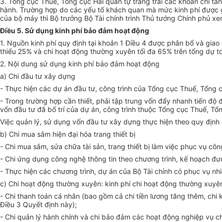
3. Tổng cục Thuế, Tổng cục Hải quan tự trang trải các khoản chi t
hành.
Trường hợp
do các yếu tố khách quan mà mức kinh phí được 
của bộ máy thì Bộ trưởng Bộ Tài chính trình Thủ tướng Chính phủ xe
Điều 5. Sử dụng kinh phí bảo đảm hoạt động
1. Nguồn kinh phí quy định tại khoản 1 Điều 4 được phân bổ và giao 
thiểu 25% và chi hoạt động thường xuyên tối đa 65% trên tổng dự to
2. Nội dung
sử dụng
kinh phí bảo đảm hoạt động
a) Chi đầu tư xây dựng
- Thực hiện các dự án đầu tư, công trình của Tổng cục Thuế,
Tổng
c
- Trong
trường hợp
cần thiết, phải tập trung vốn đẩy nhanh tiến độ 
vốn đầu tư đã bố trí của dự án, công trình thuộc Tổng cục Thuế, Tổ
Việc quản lý, sử dụng vốn đầu tư xây dựng thực hiện theo quy định
b) Chi mua sắm hiện đại hóa trang thiết bị
- Chi mua sắm, sửa chữa tài sản, trang thiết bị làm việc phục vụ cô
- Chi ứng dụng công ng
hệ thông tin
theo chương trình, kế hoạch đ
- Thực hiện các chương trình, dự án của Bộ Tài chính có phục vụ n
c) Chi hoạt động thường xuyên: kinh phí chi hoạt động thường xuy
- Chi thanh toán cá nhân (bao gồm cả chi tiền lương tăng thêm, chi
Điều 3
Quyết
định này);
- Chi quản lý hành chính và chi bảo đảm các hoạt động nghiệp vụ 