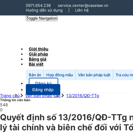
0971.654.238
service.center@caselaw.vn
Hướng dẫn sử dụng
|
Liên hệ
Toggle Navigation
Giới thiệu
Giải pháp
Bảng giá
Bài viết
Bản án
Hợp đồng mẫu
Văn bản pháp luật
Tra cứu 
Đăng ký
Đăng nhập
Trang chủ
Văn bản pháp luật
13/2016/QĐ-TTg
Thông tin văn bản
548
0
Quyết định số 13/2016/QĐ-TTg n
lý tài chính và biên chế đối với