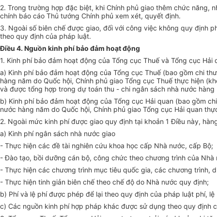
2. Trong
trường hợp
đặc biệt, khi Chính phủ giao thêm chức năng, nh
chính báo cáo Thủ tướng Chính phủ xem xét, quyết định.
3. Ngoài số biên chế được giao, đối với công việc không quy định 
theo quy định của pháp luật.
Điều 4. Nguồn kinh phí bảo đảm hoạt động
1. Kinh phí bảo đảm hoạt động của Tổng cục Thuế và Tổng cục Hải 
a) Kinh phí bảo đảm hoạt động của Tổng cục Thuế (bao gồm chi thườ
hàng năm do
Quốc
hội, Chính phủ giao Tổng cục Thuế thực hiện (khô
và được
tổng hợp
trong dự toán thu - chi ngân sách nhà nước hàng n
b) Kinh phí bảo đảm hoạt động của Tổng cục Hải quan (bao gồm chi 
nước hàng năm do
Quốc
hội, Chính phủ giao Tổng cục Hải quan thực
2. Ngoài mức kinh phí được giao quy định tại khoản 1 Điều này, hà
a) Kinh phí ngân sách nhà nước giao
- Thực hiện các đề tài nghiên cứu khoa học cấp Nhà nước, cấp Bộ;
- Đào tạo, bồi dưỡng cán bộ, công chức theo chương trình của Nhà
- Thực hiện các chương trình mục tiêu quốc gia, các chương trình,
- Thực hiện tinh giản biên chế theo chế độ do Nhà nước quy định;
b) Phí và lệ phí được phép để lại theo quy định của pháp luật phí, lệ 
c) Các nguồn kinh phí hợp pháp khác được sử dụng theo quy định c