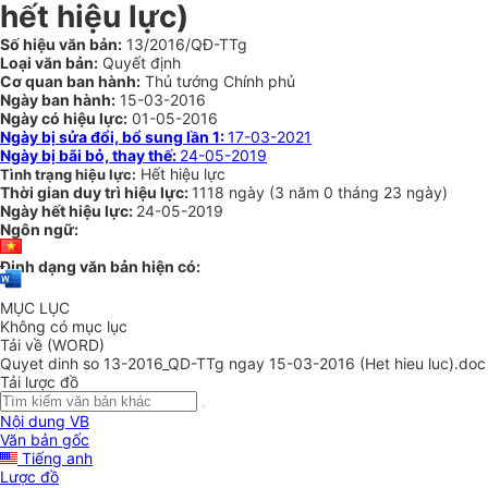
hết hiệu lực)
Số hiệu văn bản:
13/2016/QĐ-TTg
Loại văn bản:
Quyết định
Cơ quan ban hành:
Thủ tướng Chính phủ
Ngày ban hành:
15-03-2016
Ngày có hiệu lực:
01-05-2016
Ngày bị sửa đổi, bổ sung lần 1:
17-03-2021
Ngày bị bãi bỏ, thay thế:
24-05-2019
Hết hiệu lực
Tình trạng hiệu lực:
Thời gian duy trì hiệu lực:
1118 ngày
(
3 năm
0 tháng
23 ngày
)
Ngày hết hiệu lực:
24-05-2019
Ngôn ngữ:
Định dạng văn bản hiện có:
MỤC LỤC
Không có mục lục
Tải về (WORD)
Quyet dinh so 13-2016_QD-TTg ngay 15-03-2016 (Het hieu luc).doc
Tải lược đồ
Nội dung VB
Văn bản gốc
Tiếng anh
Lược đồ