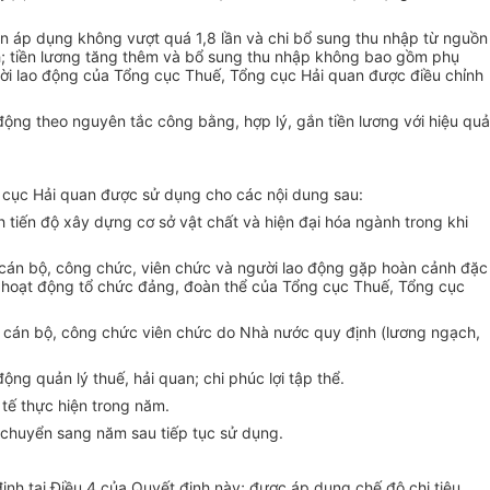
an áp dụng không vượt quá 1,8 lần và chi bổ sung thu nhập từ nguồn
nh; tiền lương tăng thêm và bổ sung thu nhập không bao gồm phụ
gười lao động của Tổng cục Thuế, Tổng cục Hải quan được điều chỉnh
o động theo nguyên tắc công bằng,
hợp lý
, gắn tiền lương với hiệu quả
 cục Hải quan được sử dụng cho các nội dung sau:
 tiến độ xây dựng cơ sở vật chất và hiện đại hóa ngành trong khi
ợ cán bộ, công chức, viên chức và người lao động gặp hoàn cảnh đặc
c hoạt động tổ chức đảng, đoàn thể của
Tổng
cục Thuế, Tổng cục
ới cán bộ, công chức viên chức do Nhà nước quy định (lương ngạch,
ng quản lý thuế, hải quan; chi phúc lợi tập thể.
 tế thực hiện trong năm.
chuyển sang năm sau tiếp tục sử dụng.
ịnh tại Điều 4 của
Quyết
định này; được áp dụng chế độ chi tiêu