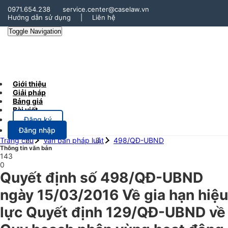
0971.654.238
service.center@caselaw.vn
Hướng dẫn sử dụng
|
Liên hệ
Toggle Navigation
Giới thiệu
Giải pháp
Bảng giá
Bài viết
Đăng ký
Đăng nhập
Trang chủ
Văn bản pháp luật
498/QĐ-UBND
Thông tin văn bản
143
0
Quyết định số 498/QĐ-UBND
ngày 15/03/2016 Về gia hạn hiệu
lực Quyết định 129/QĐ-UBND về