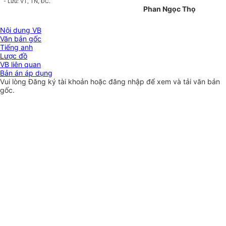
- Lưu: VT, TN, ĐC.
Phan Ngọc Thọ
Nội dung VB
Văn bản gốc
Tiếng anh
Lược đồ
VB liên quan
Bản án áp dụng
Vui lòng
Đăng ký
tài khoản hoặc
đăng nhập
để xem và tải văn bản
gốc.