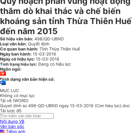
Quy hoạch phân vùng hoạt động
thăm dò khai thác và chế biến
khoáng sản tỉnh Thừa Thiên Huế
đến năm 2015
Số hiệu văn bản:
498/QĐ-UBND
Loại văn bản:
Quyết định
Cơ quan ban hành:
Tỉnh Thừa Thiên Huế
Ngày ban hành:
15-03-2016
Ngày có hiệu lực:
15-03-2016
Đang có hiệu lực
Tình trạng hiệu lực:
Ngôn ngữ:
Định dạng văn bản hiện có:
MỤC LỤC
Không có mục lục
Tải về (WORD)
Quyet dinh so 498-QD-UBND ngay 15-03-2016 (Con hieu luc).doc
Tải lược đồ
Nội dung VB
Văn bản gốc
Tiếng anh