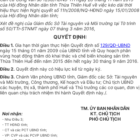
của Hội đồng Nhân dân tỉnh Thừa Thiên Huế về việc kéo dài thời
hiệu thực hiện Nghị quyết số 1
1h
/2008/NQ-HĐND ngày 15/01/2008
của Hội đồng Nhân dân tỉnh;
Xét đề nghị của Giám đốc Sở Tài nguyên và Môi trường tại Tờ trình
số 50/TTr-STNMT ngày 07 tháng 3 năm 2016,
QUYẾT ĐỊNH:
Điều 1.
Gia hạn thời gian thực hiện Quyết định số
129/QĐ-UBND
ngày 15 tháng 01 năm 2009 của UBND tỉnh về Quy hoạch phân
vùng hoạt động thăm dò khai thác và chế biến khoáng sản tỉnh
Thừa Thiên Huế đến năm 2015 đến hết ngày 30 tháng 9 năm 2016.
Điều 2.
Quyết định này có hiệu lực kể từ ngày ký.
Điều 3.
Chánh Văn phòng UBND tỉnh, Giám đốc các Sở: Tài nguyên
và Môi trường, Công thương, K
ế
hoạch và Đầu tư; Chủ tịch UBND
các huyện, thị xã, thành phố Huế và Thủ trưởng các cơ quan, đơn vị
liên quan chịu trách nhiệm thi hành Quyết định này./.
TM. ỦY BAN NHÂN DÂN
Nơi nhận:
KT. CHỦ TỊCH
PHÓ CHỦ TỊCH
- Như Điều 3;
- TT HĐND tỉnh;
- CT và các PCT UBND t
ỉ
nh;
- VP: CVP và các PCVP UBND t
ỉ
nh;