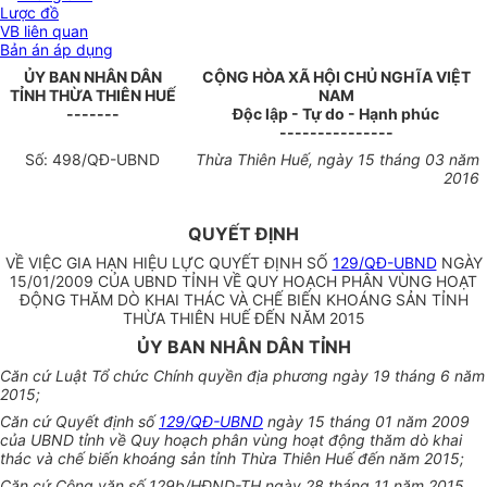
Lược đồ
VB liên quan
Bản án áp dụng
ỦY BAN NHÂN DÂN
CỘNG HÒA XÃ HỘI CHỦ NGHĨA VIỆT
TỈNH THỪA THI
Ê
N HUẾ
NAM
-------
Độc lập - Tự do - Hạnh phúc
---------------
Số: 4
9
8/QĐ-UBND
Thừa Thiên Huế, ngày
15
tháng
03
năm
2016
QUYẾT ĐỊNH
VỀ VIỆC GIA HẠN HIỆU LỰC QUYẾT ĐỊNH SỐ
129/QĐ-UBND
NGÀY
15/01/2009 CỦA UBND TỈNH VỀ QUY HOẠCH PHÂN VÙNG HOẠT
ĐỘNG THĂM DÒ KHAI THÁC VÀ CHẾ BIẾN KHOÁNG SẢN TỈNH
THỪA THIÊN HUẾ ĐẾN NĂM 2015
ỦY BAN NHÂN DÂN TỈNH
Căn cứ Luật Tổ chức Chính quyền địa phương ngày 19 tháng 6 năm
2015;
Căn cứ Quyết định số
129/QĐ-UBND
ngày 15 tháng 01 năm 2009
của UBND tỉnh về Quy hoạch phân vùng hoạt động thăm dò khai
thác và chế biến khoáng sản tỉnh Thừa Thiên Huế đến năm 2015;
Căn cứ Công văn số 129b/HĐND-TH ngày 28 tháng 11 năm 2015