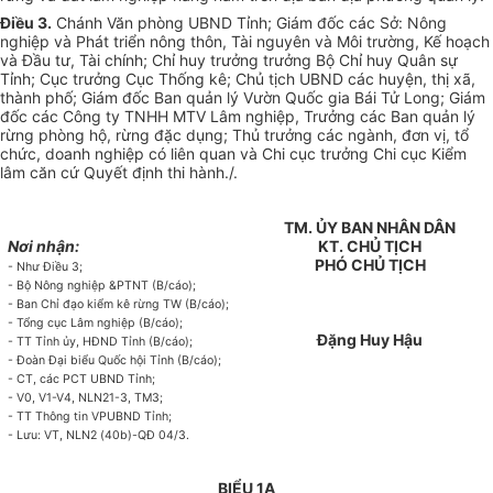
Điều 3.
Chánh Văn phòng
UBND
Tỉnh; Giám đốc các Sở: Nông
nghiệp và Phát triển nông thôn, Tài nguyên và Môi trường,
Kế hoạch
và Đầu tư, Tài chính; Chỉ huy trưởng trưởng Bộ Chỉ huy Quân sự
Tỉnh; Cục trưởng Cục Thống kê; Chủ tịch
UBND
các huyện, thị xã,
thành phố; Giám đốc Ban quản lý Vườn Quốc gia Bái Tử Long; Giám
đốc các Công ty TNHH MTV Lâm nghiệp, Trưởng các Ban quản lý
rừng phòng hộ, rừng đặc dụng; Thủ trưởng các ngành, đơn vị, tổ
chức, doanh nghiệp có liên quan và Chi cục trưởng Chi cục Kiểm
lâm căn cứ Quyết định thi hành./.
TM. ỦY BAN NHÂN DÂN
Nơi nhận:
KT. CHỦ TỊCH
PHÓ CHỦ TỊCH
- Như Điều 3;
- Bộ Nông nghiệp &PTNT (B/cáo);
- Ban Chỉ đạo kiểm kê rừng TW (B/cáo);
- Tổng cục Lâm nghiệp (B/cáo);
Đặng Huy Hậu
- TT Tỉnh ủy, HĐND Tỉnh (B/cáo);
- Đoàn Đại biểu Quốc hội Tỉnh (B/cáo);
- CT, các PCT UBND Tỉnh;
- V0, V1-V4, NLN21-3, TM3;
- TT Thông tin VPUBND Tỉnh;
- Lưu: VT, NLN2 (40b)-QĐ 04/3.
BIỂU 1A