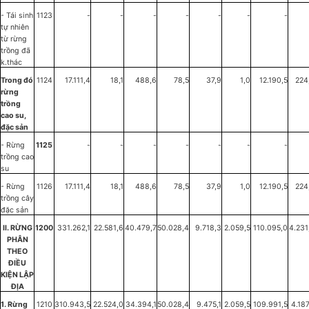
- Tái sinh
1123
-
-
-
-
-
-
-
tự nhiên
từ rừng
trồng đã
k.thác
Trong đó
1124
17.111,4
18,1
488,6
78,5
37,9
1,0
12.190,5
224
rừng
trồng
cao su,
đặc sản
- Rừng
1125
-
-
-
-
-
-
-
trồng cao
su
- Rừng
1126
17.111,4
18,1
488,6
78,5
37,9
1,0
12.190,5
224
trồng cây
đặc sản
II. RỪNG
1200
331.262,1
22.581,6
40.479,7
50.028,4
9.718,3
2.059,5
110.095,0
4.231
PHÂN
THEO
ĐIỀU
KIỆN LẬP
ĐỊA
1. Rừng
1210
310.943,5
22.524,0
34.394,1
50.028,4
9.475,1
2.059,5
109.991,5
4.187