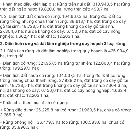
- Phân theo điều kiện lập địa: Rừng trên núi đất: 310.943,5 ha; rừng
trên đất ngập nước 19.820,0 ha; rừng trên cát: 498,7 ha.
1. 2. Diện tích đất chưa có rừng: 104.667,3 ha; trong đó: Đất có
rừng trồng nhưng chưa thành rừng: 38.618,1 ha; đất trống có cây
gỗ tái sinh: 18.728,5 ha; đất trống không có cây gỗ tái sinh:
27.304,6 ha; núi đá không có cây: 6.150,6 ha; đất có cây nông
nghiệp: 1.662,4 ha; đất khác: 12.203,1 ha.
2. Diện tích rừng và đất lâm nghiệp trong quy hoạch 3 loại rừng:
2.1. Diện tích rừng và đất lâm nghiệp trong quy hoạch là 425.994,9
ha, trong đó:
- Diện tích có rừng: 321.957,5 ha (rừng tự nhiên: 122.660,4 ha; rừng
trồng: 199.297,1 ha);
- Diện tích đất chưa có rừng: 104.037,5 ha; trong đó: Đất có rừng
trồng nhưng chưa thành rừng: 37.988,2 ha; đất trống có cây gỗ tái
sinh: 18.728,5 ha; đất trống không có cây gỗ tái sinh: 27.304,6 ha;
núi đá không có cây: 6.150,6 ha; đất có cây nông nghiệp: 1.662,4
ha; đất khác: 12.203,1 ha;
- Phân chia theo mục đích sử dụng:
+ Rừng đặc dụng: 25.225,8 ha (có rừng: 21.960,5 ha, chưa có rừng:
3.265,3 ha);
- Rừng phòng hộ: 136.479,3 ha (có rừng: 100.583,0 ha, chưa có
rừng: 35.896,3 ha);