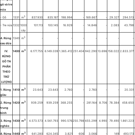
gỗ và tre
nứa
3
- Gỗ
1331
m
837.930
835.187
198.994
-
169.667
-
29.327
294.513
- Tre nứa
1332
1000
101.113
100.145
16.929
-
14.846
-
2.083
43.798
cáy
3
4. Rừng
1340
m
-
-
-
-
-
-
-
-
cau dừa
3
IV.
1400
m
6.177.755
6.149.039
1.365.412
251.404
942.290
13.696
158.022
2.833.377
RỪNG
GỖ TN
PHÂN
THEO
TRỮ
LƯỢNG
3
1. Rừng
1410
m
23.643
23.643
2.760
-
2.760
-
-
20.331
giàu
3
2. Rừng
1420
m
939.259
939.259
368.255
-
281.164
8.706
78.384
458.650
trung
bình
3
3. Rừng
1430
m
4.573.573
4.561.793
990.576
250.798
655.299
4.990
79.490
1.861.223
nghèo
3
4. Rừng
1440
m
641.280
624.345
3.821
606
3.066
-
149
493.173