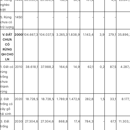
nghèo
kiệt
5. Rừng
1450
-
-
-
-
-
-
-
chưa có
trữ lượng
V. ĐẤT
2000
104.667,3
104.037,5
3.265,3
1.838,9
1.143,4
3,9
279,1
35.896,
CHƯA
CÓ
RỪNG
QH CHO
LN
1. Đất có
2010
38.618,1
37.988,2
164,6
14,9
62,1
0,2
87,5
4.287,
rừng
trồng
chưa
thành
rừng
2. Đất
2020
18.728,5
18.728,5
1.789,9
1.472,6
282,8
1,5
33,1
8.177
trống có
cây gỗ
tái sinh
3. Đất
2030
27.304,6
27.304,6
868,8
17,4
784,3
-
67,1
11.303,
trống