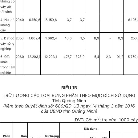
không có
cây gỗ
tái sinh
4. Núi đá
2040
6.150,6
6.150,6
3,7
3,7
-
-
-
6.126
không
cây
5.
Đất
có
2050
1.662,4
1.662,4
10,6
1,5
8,9
-
0,3
250,
cây nông
nghiệp
6.
Đất
2060
12.203,1
12.203,1
427,7
328,9
5,4
2,3
91,2
5.750,
khác
trong lâm
nghiệp
BIỂU 1B
TRỮ LƯỢNG CÁC LOẠI RỪNG PHÂN THEO MỤC ĐÍCH SỬ DỤNG
Tỉnh Quảng Ninh
(Kèm theo Quyết định số: 680/QĐ-UB ngày 14 tháng 3 năm 2016
của UBND tỉnh Quảng Ninh)
3
ĐVT: Gỗ: m
; tre nứa: 1000 cây
Đặc dụng
Phân
Đơn
Trữ lượng
Khu
Khu