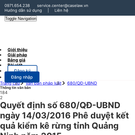
0971.654.238
service.center@caselaw.vn
Hướng dẫn sử dụng
|
Liên hệ
Toggle Navigation
Giới thiệu
Giải pháp
Bảng giá
Bài viết
Đăng ký
Đăng nhập
Trang chủ
Văn bản pháp luật
680/QĐ-UBND
Thông tin văn bản
184
2
Quyết định số 680/QĐ-UBND
ngày 14/03/2016 Phê duyệt kết
quả kiểm kê rừng tỉnh Quảng