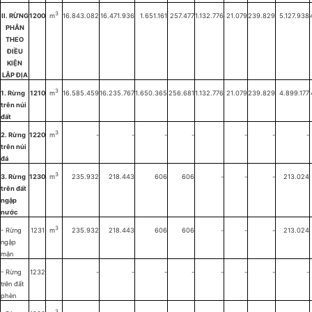
3
II. RỪNG
1200
m
16.843.082
16.471.936
1.651.161
257.477
1.132.776
21.079
239.829
5.127.938
PHÂN
THEO
ĐIỀU
KIỆN
LẬP ĐỊA
3
1. Rừng
1210
m
16.585.459
16.235.767
1.650.365
256.681
1.132.776
21.079
239.829
4.899.177
trên núi
đất
3
2. Rừng
1220
m
-
-
-
-
-
-
-
trên núi
đá
3
3. Rừng
1230
m
235.932
218.443
606
606
-
-
-
213.024
trên đất
ngập
nước
3
- Rừng
1231
m
235.932
218.443
606
606
-
-
-
213.024
ngập
mặn
- Rừng
1232
-
-
-
-
-
-
-
-
trên đất
phèn
3