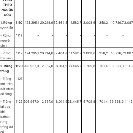
THEO
NGUỒN
GỐC
1. Rừng
1110
124.295,1
20.214,6
32.464,8
11.582,7
3.008,6
358,2
10.726,7
3.087
tự nhiên
- Rừng
1111
-
-
-
-
-
-
-
nguyên
sinh
- Rừng
1112
124.295,1
20.214,6
32.464,8
11.582,7
3.008,6
358,2
10.726,7
3.087
thứ sinh
2. Rừng
1120
206.967,0
2.367,0
8.014,9
38.445,7
6.709,8
1.701,4
99.368,3
1.143
trồng
- Trồng
1121
-
-
-
-
-
-
-
mới trên
đất chưa
có rừng
- Trồng
1122
206.967,0
2.367.0
8.014,9
38.445,7
6.709,8
1.701,4
99.368,3
1.143
lại sau
khi
k.thác
rừng
trồng đã
có