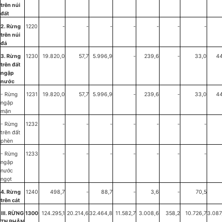
trên núi
đất
2. Rừng
1220
-
-
-
-
-
-
-
trên núi
đá
3. Rừng
1230
19.820,0
57,7
5.996,9
-
239,6
-
33,0
44
trên đất
ngập
nước
- Rừng
1231
19.820,0
57,7
5.996,9
-
239,6
-
33,0
44
ngập
mặn
- Rừng
1232
-
-
-
-
-
-
-
trên đất
phèn
- Rừng
1233
-
-
-
-
-
-
-
ngập
nước
ngọt
4. Rừng
1240
498,7
-
88,7
-
3,6
-
70,5
trên cát
III. RỪNG
1300
124.295,1
20.214,6
32.464,8
11.582,7
3.008,6
358,2
10.726,7
3.087
TN PHÂN