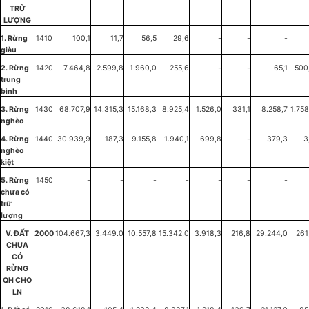
TRỮ
LƯỢNG
1. Rừng
1410
100,1
11,7
56,5
29,6
-
-
-
giàu
2. Rừng
1420
7.464,8
2.599,8
1.960,0
255,6
-
-
65,1
500
trung
bình
3. Rừng
1430
68.707,9
14.315,3
15.168,3
8.925,4
1.526,0
331,1
8.258,7
1.758
nghèo
4. Rừng
1440
30.939,9
187,3
9.155,8
1.940,1
699,8
-
379,3
3
nghèo
kiệt
5. Rừng
1450
-
-
-
-
-
-
-
chưa có
trữ
lượng
V. ĐẤT
2000
104.667,3
3.449.0
10.557,8
15.342,0
3.918,3
216,8
29.244,0
261
CHƯA
CÓ
RỪNG
QH CHO
LN