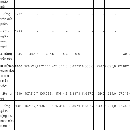
ngập
mặn
- Rừng
1232
-
-
-
-
-
-
-
trên đất
phèn
- Rừng
1233
-
-
-
-
-
-
-
ngập
nước
ngọt
4. Rừng
1240
498,7
407,5
4,4
4,4
-
-
-
361,
trên cát
III. RỪNG
1300
124.295,1
122.660,4
20.600,0
3.897,1
14.383,0
224,1
2.095,8
63.882,
TN PHÂN
THEO
LOÀI
CÂY
1. Rừng
1310
107.212,7
105.683,1
17.414,8
3.897,1
11.697,2
139,5
1.681,0
57.243,
gỗ
- Rừng
1311
107.212,7
105 683,1
17.414,8
3.897,1
11.697,2
139,5
1.681,0
57.243,
gỗ lá
rộng TX
hoặc nửa
rụng lá