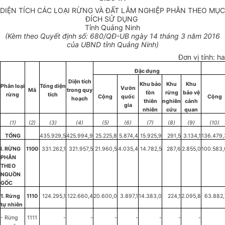
DIỆN TÍCH CÁC LOẠI RỪNG VÀ ĐẤT LÂM NGHIỆP PHÂN THEO MỤC
ĐÍCH SỬ DỤNG
Tỉnh Quảng Ninh
(Kèm theo Quyết định số: 680/QĐ-UB ngày 14 tháng 3 năm 2016
của UBND tỉnh Quảng Ninh)
Đơn vị
tính: ha
Đặc dụng
Diện tích
Khu bảo
Khu
Khu
Phân loại
Tổng
diện
Vườn
Mã
trong quy
tồn
rừng
bảo vệ
rừng
tích
Cộng
quốc
Cộng
hoạch
thiên
nghiên
cảnh
gia
nhiên
cứu
quan
(1)
(2)
(3)
(4)
(5)
(6)
(7)
(8)
(9)
(10)
TỔNG
435.929,5
425.994,9
25.225,8
5.874,4
15.925,9
291,5
3.134,1
136.479,
I. RỪNG
1100
331.262,1
321.957,5
21.960,5
4.035,4
14.782,5
287,6
2.855,0
100.583,
PHÂN
THEO
NGUỒN
GỐC
1. Rừng
1110
124.295,1
122.660,4
20.600,0
3.897,1
14.383,0
224,1
2.095,8
63.882,
tự nhiên
- Rừng
1111
-
-
-
-
-
-
-