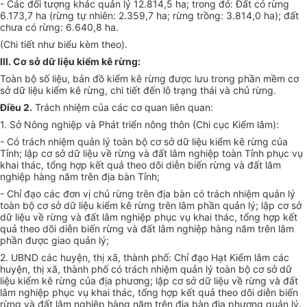
- Các đối tượng khác quản lý 12.814,5 ha; trong đó: Đất có rừng
6.173,7 ha (rừng tự nhiên: 2.359,7 ha; rừng trồng: 3.814,0 ha); đất
chưa có rừng: 6.640,8 ha.
(Chi tiết như biểu kèm theo).
III. Cơ sở dữ liệu kiểm kê rừng:
Toàn bộ số liệu, bản đồ kiểm kê rừng được lưu trong phần mềm cơ
sở dữ liệu kiểm kê rừng, chi tiết đến lô trạng thái và chủ rừng.
Điều 2.
Trách nhiệm của các cơ quan liên quan:
1. Sở Nông nghiệp và Phát triển nông thôn (Chi cục Kiểm lâm):
- Có trách nhiệm quản lý toàn bộ cơ sở dữ liệu kiểm kê rừng của
Tỉnh; lập cơ sở dữ liệu về rừng và đất lâm nghiệp toàn Tỉnh phục vụ
khai thác, tổng hợp kết quả theo dõi diễn biến rừng và đất lâm
nghiệp hàng năm trên địa bàn Tỉnh;
- Chỉ đạo các đơn vị chủ rừng trên địa bàn có trách nhiệm quản lý
toàn bộ cơ sở dữ liệu kiểm kê rừng trên lâm phần quản lý; lập cơ sở
dữ liệu về rừng và đất lâm nghiệp phục vụ khai thác,
tổng hợp
kết
quả theo dõi diễn biến rừng và đất lâm nghiệp hàng năm trên lâm
phần được giao quản lý;
2. UBND các huyện, thị xã, thành phố: Chỉ đạo Hạt Kiểm lâm các
huyện, thị xã, thành phố có trách nhiệm quản lý toàn bộ cơ sở dữ
liệu kiểm kê rừng của địa phương; lập cơ sở dữ liệu về rừng và đất
lâm nghiệp phục vụ khai thác, tổng hợp kết quả theo dõi diễn biến
rừng và đất lâm nghiệp hàng năm trên địa bàn địa phương quản lý.