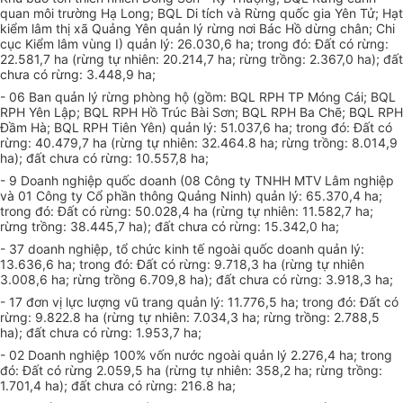
quan môi trường Hạ Long; BQL Di tích và Rừng quốc gia Yên Tử; Hạt
kiểm lâm thị xã Quảng Yên quản lý rừng nơi Bác Hồ dừng chân; Chi
cục Kiểm lâm vùng I) quản lý: 26.030,6 ha; trong đó: Đất có rừng:
22.581,7 ha (rừng tự nhiên: 20.214,7 ha; rừng trồng: 2.367,0 ha); đất
chưa có rừng: 3.448,9 ha;
- 06 Ban quản lý rừng phòng hộ (gồm: BQL RPH TP Móng Cái; BQL
RPH Yên Lập; BQL RPH Hồ Trúc Bài Sơn; BQL RPH Ba Chẽ; BQL RPH
Đầm Hà; BQL RPH Tiên Yên) quản lý: 51.037,6 ha; trong đó: Đất có
rừng: 40.479,7 ha (rừng tự nhiên: 32.464.8 ha; rừng trồng: 8.014,9
ha); đất chưa có rừng: 10.557,8 ha;
- 9 Doanh nghiệp quốc doanh (08 Công ty TNHH MTV Lâm nghiệp
và 01 Công ty Cổ phần thông Quảng Ninh) quản lý: 65.370,4 ha;
trong đó: Đất có rừng: 50.028,4 ha (rừng tự nhiên: 11.582,7 ha;
rừng trồng: 38.445,7 ha); đất chưa có rừng: 15.342,0 ha;
- 37 doanh nghiệp, tổ chức kinh tế ngoài quốc doanh quản lý:
13.636,6 ha; trong đó: Đất có rừng: 9.718,3 ha (rừng tự nhiên
3.008,6 ha; rừng trồng 6.709,8 ha); đất chưa có rừng: 3.918,3 ha;
- 17 đơn vị lực lượng vũ trang quản lý: 11.776,5 ha; trong đó: Đất có
rừng: 9.822.8 ha (rừng tự nhiên: 7.034,3 ha; rừng trồng: 2.788,5
ha); đất chưa có rừng: 1.953,7 ha;
- 02 Doanh nghiệp 100% vốn nước ngoài quản lý 2.276,4 ha; trong
đó: Đất có rừng 2.059,5 ha (rừng tự nhiên: 358,2 ha; rừng trồng:
1.701,4 ha); đất chưa có rừng: 216.8 ha;