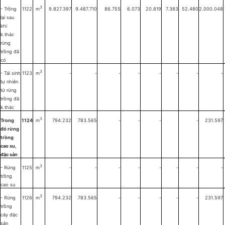
3
- Trồng
1122
m
9.827.397
9.487.710
86.755
6.073
20.819
7.383
52.480
2.000.048
lại sau
khi
k.thác
rừng
trồng đã
có
3
- Tái sinh
1123
m
-
-
-
-
-
-
-
-
tự nhiên
từ rừng
trồng đã
k.thác
3
Trong
1124
m
794.232
783.565
-
-
-
-
231.597
đó rừng
trồng
cao su,
đặc sản
3
- Rừng
1125
m
-
-
-
-
-
-
-
-
trồng
cao su
3
- Rừng
1126
m
794.232
783.565
-
-
-
-
-
231.597
trồng
cây đặc
sản