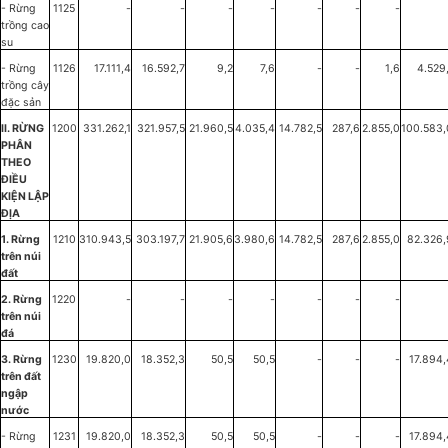
- Rừng
1125
-
-
-
-
-
-
-
trồng cao
su
- Rừng
1126
17.111,4
16.592,7
9,2
7,6
-
-
1,6
4.529
trồng cây
đặc sản
II. RỪNG
1200
331.262,1
321.957,5
21.960,5
4.035,4
14.782,5
287,6
2.855,0
100.583,
PHÂN
THEO
ĐIỀU
KIỆN LẬP
ĐỊA
1. Rừng
1210
310.943,5
303.197,7
21.905,6
3.980,6
14.782,5
287,6
2.855,0
82.326,
trên núi
đất
2. Rừng
1220
-
-
-
-
-
-
-
trên núi
đá
3. Rừng
1230
19.820,0
18.352,3
50,5
50,5
-
-
-
17.894,
trên đất
ngập
nước
- Rừng
1231
19.820,0
18.352,3
50,5
50,5
-
-
-
17.894,