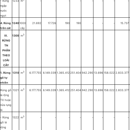
- Rừng
1233
m
-
-
-
-
-
-
-
-
ngập
nước
ngọt
4. Rừng
1240
1000
21.692
17.726
190
190
-
-
-
15.737
trên cát
cây
3
III.
1300
m
RỪNG
TN
PHÂN
THEO
LOÀI
CÂY
3
1. Rừng
1310
m
6.177.755
6.149.039
1.365.412
251.404
942.290
13.696
158.022
2.833.377
gỗ tự
nhiên
3
Rừng gỗ
1321
m
6.177.755
6.149.039
1.365.412
251.404
942.290
13.696
158.022
2.833.377
lá rộng
TX hoặc
nửa rụng
lá
3
- Rừng
1322
m
-
-
-
-
-
-
-
-
gỗ lá
rộng