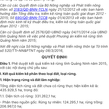
Căn cứ các Quyết định của Bộ Nông nghiệp và Phát triển nông
thôn: số
3183/QĐ-BNN-TCLN
ngày 21/12/2012 về việc ban hành
hướng dẫn Tổng điều tra, kiểm kê rừng toàn quốc giai đoạn 2012 -
2015; Số
690/QĐ-BNN-TCCB
ngày 01/4/2013 về việc ban hành
định mức kinh tế kỹ thuật điều tra, kiểm kê rừng toàn quốc giai
đoạn 2012 - 2015;
Căn cứ Quyết định số 2576/QĐ-
UBND
ngày 04/11/2014 của UBND
tỉnh Quảng Ninh về việc phê duyệt Phương án kiểm kê rừng tỉnh
Quảng Ninh năm 2015;
Xét đề nghị của Sở Nông nghiệp và Phát triển nông thôn tại Tờ trình
số 520/TTr-NN&PTNT ngày 08/3/2016,
QUYẾT ĐỊNH:
Điều 1.
Phê duyệt kết quả kiểm kê rừng tỉnh Quảng Ninh năm 2015,
với các nội dung chủ yếu sau:
I. Kết quả kiểm kê phân theo loại đất, loại rừng.
1. Hiện trạng rừng và đất lâm nghiệp:
Tổng diện tích rừng và đất chưa có rừng thực hiện kiểm kê là:
435.929,5 ha, trong đó:
1.1. Diện tích có rừng: 331.262,1 ha;
- Phân theo nguồn gốc: Rừng tự nhiên: 124.295,1 ha; rừng trồng:
206.967,0 ha;