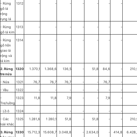
- Rừng
1312
-
-
-
-
-
-
-
gỗ lá
rộng
rụng lá
- Rừng
1313
-
-
-
-
-
-
-
gỗ lá kim
- Rừng
1314
-
-
-
-
-
-
-
gỗ hỗn
giao lá
rộng và
lá kim
2. Rừng
1320
1.370,1
1.368,6
136,5
-
51,8
84,6
-
210,
tre nứa
- Nứa
1321
76,7
76,7
76,7
-
-
76,7
-
- Vầu
1322
-
-
-
-
-
-
-
-
1323
11,8
11,8
7,9
-
-
7,9
-
Tre/luồng
- Lồ ô
1324
-
-
-
-
-
-
-
- Các
1325
1.281,6
1 280,1
51,8
-
51,8
-
-
210,
loài khác
3. Rừng
1330
15.712,3
15.608,7
3.048,8
-
2.634,0
-
414,8
6.428,