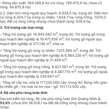
- Rừng sản xuất: 264.289,8 ha (có rừng: 199.413,9 ha, chưa có
rừng: 64.875,8 ha).
2.2. Diện tích rừng ngoài quy hoạch: 9.934,5 ha, trong đó: Diện tích
có rừng 9.304,7 ha (rừng tự nhiên: 1.634,7 ha; rừng trồng: 7.670,0
ha); đất có rừng trồng nhưng chưa thành rừng: 629,9 ha.
3. Trữ lượng các loại rừng:
3
- Tổng trữ lượng gỗ: 16.843.082 m
; trong đó: Trữ lượng gỗ trong
3
quy hoạch lâm nghiệp là 16.471.936 m
; trữ lượng gỗ ngoài quy
3
hoạch lâm nghiệp là 371.146 m
; chia ra:
3
+ Tổng trữ lượng gỗ rừng tự nhiên: 7.015.685 m
; trong đó: Trữ
3
lượng gỗ trong quy hoạch lâm nghiệp là 6.984.226 m
; trữ lượng gỗ
3
ngoài quy hoạch lâm nghiệp là 31.459 m
;
3
+
Tổng
trữ lượng gỗ rừng trồng: 9.827.397 m
; trong đó: Trữ lượng
3
gỗ trong quy hoạch lâm nghiệp là 9.487.710 m
; trữ lượng gỗ ngoài
3
quy hoạch lâm nghiệp là 339.687 m
.
- Tổng số cây tre, nứa là 117.235.000 cây; trong đó: Rừng hỗn giao
tự nhiên gỗ - tre nứa và tre nứa - gỗ: 101.113.000 cây.
4. Độ che phủ rừng toàn tỉnh:
Sau khi kiểm kê rừng, độ che phủ rừng toàn tỉnh Quảng Ninh là
53,6%
(chưa tính 38.618,1 ha đất đã trồng rừng nhưng chưa thành
rừng).