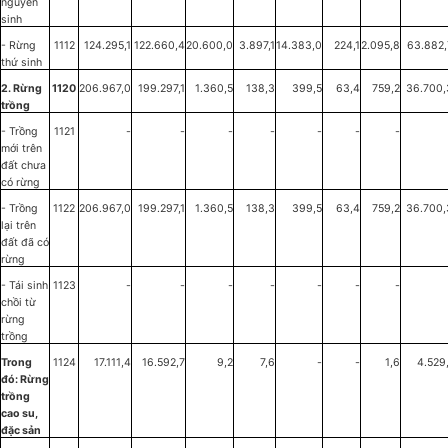
nguyên
sinh
- Rừng
1112
124.295,1
122.660,4
20.600,0
3.897,1
14.383,0
224,1
2.095,8
63.882,
thứ sinh
2. Rừng
1120
206.967,0
199.297,1
1.360,5
138,3
399,5
63,4
759,2
36.700,
trồng
- Trồng
1121
-
-
-
-
-
-
-
mới trên
đất chưa
có rừng
- Trồng
1122
206.967,0
199.297,1
1.360,5
138,3
399,5
63,4
759,2
36.700,
lại trên
đất đã có
rừng
- Tái sinh
1123
-
-
-
-
-
-
-
chồi từ
rừng
trồng
Trong
1124
17.111,4
16.592,7
9,2
7,6
-
-
1,6
4.529
đó: Rừng
trồng
cao su,
đặc sản