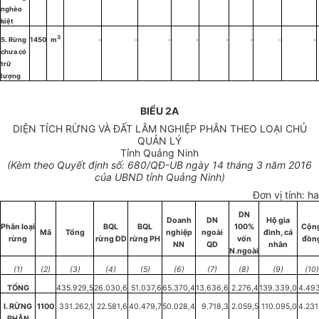
nghèo
kiệt
3
5. Rừng
1450
m
-
-
-
-
-
-
-
-
chưa có
trữ
lượng
BIỂU 2A
DIỆN TÍCH RỪNG VÀ ĐẤT LÂM NGHIỆP PHÂN THEO LOẠI CHỦ
QUẢN LÝ
Tỉnh Quảng Ninh
(Kèm theo Quyết định số: 680/QĐ-UB ngày 14 tháng 3 năm 2016
của UBND tỉnh Quảng Ninh)
Đơn vị tính: ha
DN
Doanh
DN
Hộ gia
Phân loại
BQL
BQL
100%
Cộn
Mã
Tổng
nghiệp
ngoài
đình, cá
rừng
rừng ĐD
rừng PH
vốn
đồn
NN
QD
nhân
N.ngoài
(1)
(2)
(3)
(4)
(5)
(6)
(7)
(8)
(9)
(10)
TỔNG
435.929,5
26.030,6
51.037,6
65.370,4
13.636,6
2.276,4
139.339,0
4.493
I. RỪNG
1100
331.262,1
22.581,6
40.479,7
50.028,4
9.718,3
2.059,5
110.095,0
4.231
PHÂN