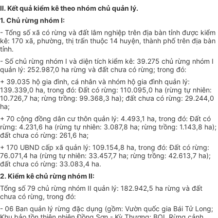
II.
Kết quả
kiểm kê theo nhóm chủ quản lý.
1. Chủ rừng nhóm I:
-
Tổng
số xã có rừng và đất lâm nghiệp trên địa bàn tỉnh được kiểm
kê: 170 xã, phường, thị trấn thuộc 14 huyện, thành phố trên địa bàn
tỉnh.
- Số chủ rừng nhóm I và diện tích kiểm kê: 39.275 chủ rừng nhóm I
quản lý: 252.987,0 ha rừng và đất chưa có rừng; trong đó:
+ 39.035 hộ gia đình, cá nhân và nhóm hộ gia đình quản lý:
139.339,0 ha, trong đó: Đất có rừng: 110.095,0 ha (rừng tự nhiên:
10.726,7 ha; rừng trồng: 99.368,3 ha); đất chưa có rừng: 29.244,0
ha;
+ 70 cộng đồng dân cư thôn quản lý: 4.493,1 ha, trong đó: Đất có
rừng: 4.231,6 ha (rừng tự nhiên: 3.087,8 ha; rừng trồng: 1.143,8 ha);
đất chưa có rừng: 261,6 ha;
+ 170
UBND
cấp xã quản lý: 109.154,8 ha, trong đó: Đất có rừng:
76.071,4 ha (rừng tự nhiên: 33.457,7 ha; rừng trồng: 42.613,7 ha);
đất chưa có rừng: 33.083,4 ha.
2. Kiểm kê chủ rừng nhóm II:
Tổng số 79 chủ rừng nhóm II quản lý: 182.942,5 ha rừng và đất
chưa có rừng, trong đó:
- 06 Ban quản lý rừng đặc dụng (gồm: Vườn quốc gia Bái Tử Long;
Khu bảo tồn thiên nhiên Đồng Sơn - Kỳ Thượng; BQL Rừng cảnh