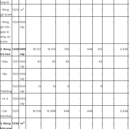
rụng lá
3
- Rừng
1323
m
-
-
-
-
-
-
-
-
gỗ lá kim
- Rừng
1324
1000
-
-
-
-
-
-
-
-
gỗ hỗn
cây
giao lá
rộng và
lá kim
2. Rừng
1320
1000
16.122
16.103
750
-
648
102
-
2.636
tre nứa
cây
- Nứa
1321
1000
92
92
92
-
-
92
-
-
cây
- Vầu
1322
1000
-
-
-
-
-
-
-
-
cây
-
1323
1000
13
13
9
-
-
9
-
-
Tre/luồng
cây
- Lồ ô
1324
1000
-
-
-
-
-
-
-
-
cây
- Các
1325
16.016
15.998
648
-
648
-
-
2.636
loài khác
3
3. Rừng
1330
m
-
-
-
-
-
-
-
-
hỗn giao