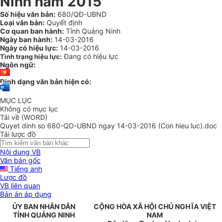
Ninh năm 2015
Số hiệu văn bản:
680/QĐ-UBND
Loại văn bản:
Quyết định
Cơ quan ban hành:
Tỉnh Quảng Ninh
Ngày ban hành:
14-03-2016
Ngày có hiệu lực:
14-03-2016
Đang có hiệu lực
Tình trạng hiệu lực:
Ngôn ngữ:
Định dạng văn bản hiện có:
MỤC LỤC
Không có mục lục
Tải về (WORD)
Quyet dinh so 680-QD-UBND ngay 14-03-2016 (Con hieu luc).doc
Tải lược đồ
Nội dung VB
Văn bản gốc
Tiếng anh
Lược đồ
VB liên quan
Bản án áp dụng
ỦY BAN NHÂN DÂN
CỘNG HÒA XÃ HỘI CHỦ NGHĨA VIỆT
TỈNH QUẢNG NINH
NAM