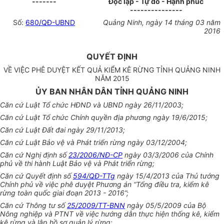
-------
Độc lập - Tự do - Hạnh phúc
---------------
Số:
680/QĐ-UBND
Quảng Ninh, ngày 14 tháng 03 năm
2016
QUYẾT ĐỊNH
VỀ VIỆC PHÊ DUYỆT KẾT QUẢ KIỂM KÊ RỪNG TỈNH QUẢNG NINH
NĂM 2015
ỦY BAN NHÂN DÂN TỈNH QUẢNG NINH
Căn cứ Luật Tổ chức HĐND và
UBND
ngày 26/11/2003;
Căn cứ Luật Tổ chức Chính quyền địa phương ngày 19/6/2015;
Căn cứ Luật Đất đai ngày 29/11/2013;
Căn cứ Luật Bảo vệ và Phát triển rừng ngày 03/12/2004;
Căn cứ Nghị định số
23/2006/NĐ-CP
ngày 03/3/2006 của Chính
phủ về thi hành Luật Bảo vệ và Phát triển rừng;
Căn cứ Quyết định số
594/QĐ-TTg
ngày
15/4/2013 của Thủ tướng
Chính phủ về việc phê duyệt Phương án “Tổng điều tra, kiểm kê
rừng toàn quốc giai đoạn 2013 - 2016”;
Căn cứ Thông tư số
25/2009/TT-BNN
ngày 05/5/2009 của Bộ
Nông nghiệp và PTNT về việc hướng dẫn thực hiện thống kê, kiểm
kê rừng và lập hồ sơ quản lý rừng;