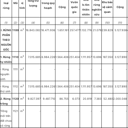
Tổng trữ
Vườn
Khu bảo
loại
Mã
vị
trong quy
b.tồn
rừng
lượng
Cộng
quốc
vệ cảnh
Cộng
rừng
tính
hoạch
thiên
nghiên
gia
quan
nhiên
cứu
(1)
(2)
(3)
(4)
(5)
(6)
(7)
(8)
(9)
(10)
(11)
3
I. RỪNG
1100
m
16.843.082
16.471.936
1.651.161
257.477
1.132.776
21.079
239.829
5.127.938
PHÂN
THEO
NGUỒN
GỐC
3
1. Rừng
1110
m
7.015.685
6.984.226
1.564.406
251.404
1.111.957
13.696
187.350
3.127.890
tự nhiên
3
- Rừng
1111
m
-
-
-
-
-
-
-
-
nguyên
sinh
3
- Rừng
1112
m
7.015.685
6.984.226
1.564.406
251.404
1.111.957
13.696
187.350
3.127.890
thứ sinh
3
2. Rừng
1120
m
9.827.397
9.487.710
86.755
6.073
20.819
7.383
52.480
2.000.048
trồng
3
Trồng
1121
m
-
-
-
-
-
-
-
-
mới trên
đất chưa
có rừng