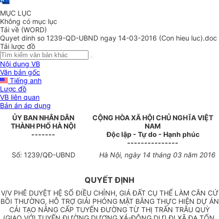
MỤC LỤC
Không có mục lục
Tải về (WORD)
Quyet dinh so 1239-QD-UBND ngay 14-03-2016 (Con hieu luc).doc
Tải lược đồ
Nội dung VB
Văn bản gốc
Tiếng anh
Lược đồ
VB liên quan
Bản án áp dụng
ỦY BAN NHÂN DÂN
CỘNG HÒA XÃ HỘI CHỦ NGHĨA VIỆT
THÀNH PH
Ố
H
À
NỘI
NAM
-------
Độc lập - Tự do - Hạnh phúc
---------------
Số:
1239
/QĐ-UBND
H
à Nội, ngày
14
tháng
0
3 năm 2016
QUYẾT ĐỊNH
V/V PHÊ DUYỆT HỆ SỐ ĐIỀU CHỈNH, GIÁ ĐẤT CỤ THỂ LÀM CĂN CỨ
BỒI THƯỜNG, HỖ TRỢ GIẢI PHÓNG MẶT BẰNG THỰC HIỆN DỰ ÁN
CẢI TẠO NÂNG CẤP TUYẾN ĐƯỜNG TỪ THỊ TRẤN TRÂU QUỲ
(GIAO VỚI TUYẾN ĐƯỜNG DƯƠNG XÁ-ĐÔNG DƯ) ĐI XÃ ĐA TỐN,