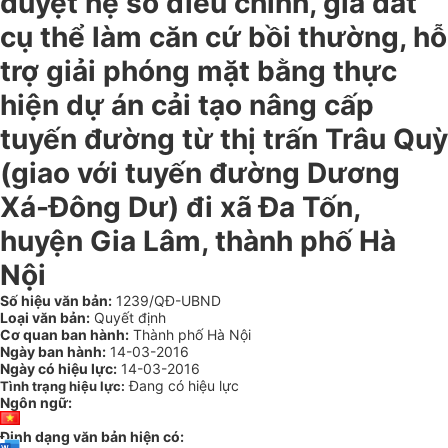
duyệt hệ số điều chỉnh, giá đất
cụ thể làm căn cứ bồi thường, hỗ
trợ giải phóng mặt bằng thực
hiện dự án cải tạo nâng cấp
tuyến đường từ thị trấn Trâu Quỳ
(giao với tuyến đường Dương
Xá-Đông Dư) đi xã Đa Tốn,
huyện Gia Lâm, thành phố Hà
Nội
Số hiệu văn bản:
1239/QĐ-UBND
Loại văn bản:
Quyết định
Cơ quan ban hành:
Thành phố Hà Nội
Ngày ban hành:
14-03-2016
Ngày có hiệu lực:
14-03-2016
Đang có hiệu lực
Tình trạng hiệu lực:
Ngôn ngữ:
Định dạng văn bản hiện có: