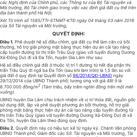
các Nghị định của Chính phủ, các Thông tư của Bộ Tài nguyên và
Môi trường, Bộ Tài chính giao trong việc xác định giá đất cụ thể trên
địa bàn thành phố Hà Nội;
Xét Tờ trình số
1585
/TTr-STNMT-KTĐ ngày
04
tháng
0
3 năm 2016
của Sở Tài nguyên và Môi trường,
QUYẾT ĐỊNH:
Điều 1.
Phê duyệt hệ số điều chỉnh, giá đất cụ thể làm căn cứ bồi
thường, hỗ trợ giải phóng mặt bằng thực hiện dự án cải tạo nâng
cấp tuyến đường t
ừ
thị trấn Trâu Quỳ (giao với tuyến đường Dương
Xá-Đông Dư) đi xã Đa T
ố
n, huyện Gia Lâm như sau:
Hệ số điều chỉnh giá đất ở thuộc Vị trí 1 đường từ hết địa phận thị
trấn Trâu Quỳ đi ngã ba Đa Tốn (sau khi làm tròn) là 1,5 lần so với
giá đất ở quy định tại Quyết định số
96/2014/QĐ-UBND
ngày
29/12/2014 của UBND Thành phố; tương ứng với giá đất ở là
2
8.700.000 đồng/m
(Tám triệu, bẩy trăm nghìn đồng trên một mét
vuông)
.
UBND huyện Gia Lâm chịu trách nhiệm về vị trí thửa đất, nguồn gốc
sử dụng đất, lập và phê duyệt phương án bồi thường, hỗ trợ giải
phóng mặt bằng thực hiện dự án cải tạo nâng cấp tuyến đường từ
thị trấn Trâu Quỳ (giao với tuyến đường Dương Xá-Đông Dư) đi xã
Đa Tốn, huyện Gia Lâm theo đúng quy định.
Điều 2.
Quyết định này có hiệu lực kể từ ngày ký. Chánh Văn phòng
UBND
Thành phố; Giám đốc các Sở: Tài nguyên và Môi trường, Tài