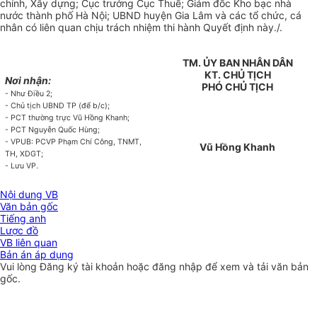
chính, Xây dựng; Cục trưởng Cục Thuế; Giám đốc Kho bạc nhà
nước thành phố Hà Nội;
UBND
huyện Gia Lâm và các tổ chức, cá
nhân có liên quan chịu trách nhiệm thi hành Quyết định nà
y
./
.
TM. ỦY BAN NHÂN DÂN
KT. CHỦ TỊCH
Nơi nhận:
PHÓ CHỦ TỊCH
- Như Điều 2;
- Chủ tịch UBND TP (để b/c);
- PCT thường trực Vũ Hồng Khanh;
- PCT Nguyễn Quốc Hùng;
- VPUB: PCVP Phạm Chí Công, TNMT,
Vũ Hồng Khanh
TH, XDGT;
- Lưu VP.
Nội dung VB
Văn bản gốc
Tiếng anh
Lược đồ
VB liên quan
Bản án áp dụng
Vui lòng
Đăng ký
tài khoản hoặc
đăng nhập
để xem và tải văn bản
gốc.