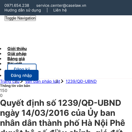
0971.654.238
service.center@caselaw.vn
Hướng dẫn sử dụng
|
Liên hệ
Toggle Navigation
Giới thiệu
Giải pháp
Bảng giá
Bài viết
Đăng ký
Đăng nhập
Trang chủ
Văn bản pháp luật
1239/QĐ-UBND
Thông tin văn bản
150
0
Quyết định số 1239/QĐ-UBND
ngày 14/03/2016 của Ủy ban
nhân dân thành phố Hà Nội Phê