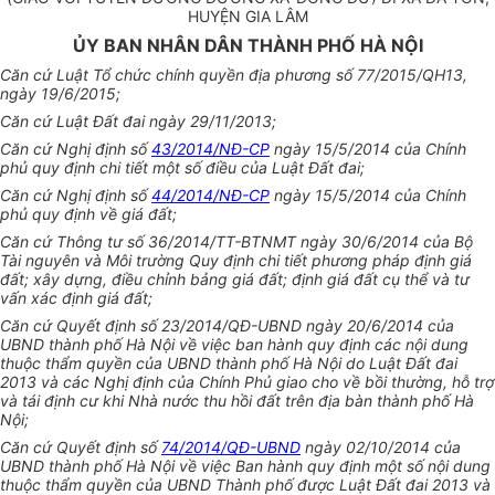
HUYỆN GIA LÂM
ỦY BAN NHÂN DÂN THÀNH PHỐ HÀ NỘI
Căn cứ Luật Tổ chức chính quyền địa phương số 77/201
5/QH13,
ngày 19
/6/2015;
Căn cứ Luật Đất đai ngày 29/11/2013;
Căn cứ Nghị định số
43/2014/NĐ-CP
ngày 15/5/2014 của Chính
phủ quy định chi tiết một số điều của Luật Đất đai;
Căn cứ Nghị định số
44/2014/NĐ-CP
ngày 15/5/2014 của Chính
phủ quy định về giá đất;
Căn cứ Thông tư số 36/2014
/
TT-BTNMT ngày 30/6/2014 của Bộ
Tài nguyên và Môi trường Quy định chi tiết phương pháp định giá
đất; xây dựng, điều chỉnh bảng giá đất; định giá đất cụ thể và tư
vấn xác định giá
đất
;
Căn cứ Quyết định số 23/2014/QĐ-
UBND
ngày 20/6/2014 của
UBND thành phố Hà Nội về việc ban hành quy định các nội dung
thuộc thẩm quyền của UBND thành phố Hà Nội do Luật Đất đai
2013 và các Nghị định của Chính Phủ giao cho về bồi thường, hỗ trợ
và tái định cư khi Nhà nước thu hồi đất trên địa bàn thành phố Hà
Nội;
Căn cứ Quyết định số
74/2014/QĐ-UBND
ngày 02/10/2014 của
UBND thành phố Hà Nội về việc Ban hành quy định một số nội dung
thuộc
thẩm quyền
của UBND Thành phố được Luật Đất đai 2013 và