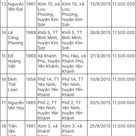
13
Nguyễn
1961
Xóm 10, xã
Xóm 10, xã
15/9/2015
11.500.000
Văn Đại
Lưu
Lưu
Phương,
Phương,
huyện Kim
huyện Kim
Sơn
Sơn
14
Lê
1968
Khối 5, TT
Khối 5, TT
28/8/2015
11.500.000
Công
Bình Minh,
Bình Minh,
Phương
huyện Kim
huyện Kim
Sơn
Sơn
15
Đỗ
1969
Xã Khánh
Phú Hào, xã
27/3/2015
11.500.000
Hoàng
Phú, huyện
Khánh Phú,
Việt
Yên Khánh
huyện Yên
Khánh
16
Đinh
1956
Phố 1A, TT
Phố 1A, TT
10/6/2015
11.500.000
Thế
Yên Ninh,
Yên Ninh,
Loan
huyện Yên
huyện Yên
Khánh
Khánh
17
Nguyễn
1965
Phố 2, TT
Phố 2, TT
20/5/2015
11.500.000
Văn Huy
Yên Ninh,
Yên Ninh,
huyện Yên
huyện Yên
Khánh
Khánh
18
Trần
1961
Xóm 3, xã
Xóm 3, xã
25/9/2015
11.500.000
Văn
Khánh
Khánh