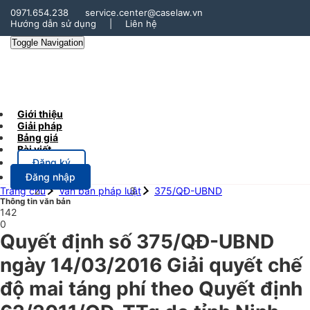
0971.654.238
service.center@caselaw.vn
Hướng dẫn sử dụng
|
Liên hệ
Toggle Navigation
Giới thiệu
Giải pháp
Bảng giá
Bài viết
Đăng ký
Đăng nhập
Trang chủ
Văn bản pháp luật
375/QĐ-UBND
Thông tin văn bản
142
0
Quyết định số 375/QĐ-UBND
ngày 14/03/2016 Giải quyết chế
độ mai táng phí theo Quyết định