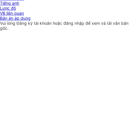
Tiếng anh
Lược đồ
VB liên quan
Bản án áp dụng
Vui lòng
Đăng ký
tài khoản hoặc
đăng nhập
để xem và tải văn bản
gốc.