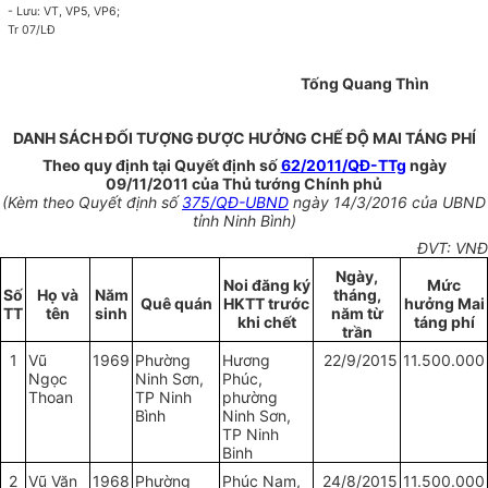
- Lưu: VT, VP5, VP6;
Tr 07/LĐ
Tống Quang Thìn
DANH SÁCH ĐỐI TƯỢNG ĐƯỢC HƯỞNG CHẾ ĐỘ MAI TÁNG PHÍ
Theo quy định tại Quyết định số
62/2011/QĐ-TTg
ngày
09/11/2011 của Thủ tướng Chính phủ
(Kèm theo Quyết định số
375/QĐ-UBND
ngày 14/3/2016 của UBND
tỉnh Ninh Bình)
ĐVT: VNĐ
Ngày,
Noi đăng ký
Mức
Số
Họ và
Năm
tháng,
Quê quán
HKTT trước
hưởng Mai
TT
tên
sinh
năm từ
khi chết
táng phí
trần
1
Vũ
1969
Phường
Hương
22/9/2015
11.500.000
Ngọc
Ninh Sơn,
Phúc,
Thoan
TP Ninh
phường
Bình
Ninh Sơn,
TP Ninh
Binh
2
Vũ Văn
1968
Phường
Phúc Nam,
24/8/2015
11.500.000