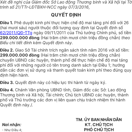
Xét đề nghị của Giám đốc Sở Lao động Thương binh và Xã hội tại Tờ
trình số 21/TTr-LĐTBXH-NCC ngày 07/3/2016,
QUYẾT ĐỊNH
Điều 1.
Phê duyệt kinh phí thực hiện chế độ mai táng phí đối với 26
(hai mươi sáu) người thuộc đối tượng quy định tại Quyết định số
62/2011/QĐ-TTg
ngày 09/11/2011 của Thủ tướng Chính phủ, số tiền
299.000.000 đồng
(Hai trăm chín mươi chín triệu đồng chẵn)
theo
Biểu chi tiết đính kèm Quyết định này.
Điều 2.
Giao Sở Tài chính trích ngân sách tỉnh năm 2016 với số tiền:
299.000.000 đồng
(Hai trăm chín mươi chín triệu đồng chẵn)
chuyển UBND các huyện, thành phố để thực hiện chế độ mai táng
phí đối với những người có tên trong danh sách tại Điều 1; hướng
dẫn các đơn vị sử dụng và thanh quyết toán kinh phí theo đúng quy
định hiện hành.
Điều 3.
Quyết định này có hiệu lực thi hành từ ngày ký.
Điều 4.
Chánh Văn phòng UBND tỉnh, Giám đốc các Sở: Lao động
Thương binh và Xã hội, Tài chính; Chủ tịch UBND các huyện, thành
phố và Thủ trưởng các đơn vị liên quan chịu trách nhiệm thi hành
Quyết định này./.
TM. ỦY BAN NHÂN DÂN
Nơi nhận:
KT. CHỦ TỊCH
PHÓ CHỦ TỊCH
- Như Điều 4;