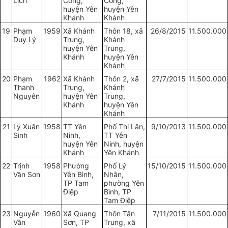
Lịch
Công,
Công,
huyện Yên
huyện Yên
Khánh
Khánh
19
Phạm
1959
Xã Khánh
Thôn 18, xã
26/8/2015
11.500.000
Duy Lý
Trung,
Khánh
huyện Yên
Trung,
Khánh
huyện Yên
Khánh
20
Phạm
1962
Xã Khánh
Thôn 2, xã
27/7/2015
11.500.000
Thanh
Trung,
Khánh
Nguyên
huyện Yên
Trung,
Khánh
huyện Yên
Khánh
21
Lý Xuân
1958
TT Yên
Phố Thị Lân,
9/10/2013
11.500.000
Sinh
Ninh,
TT Yên
huyện Yên
Ninh, huyện
Khánh
Yên Khánh
22
Trịnh
1958
Phường
Phố Lý
15/10/2015
11.500.000
Văn Sơn
Yên Bình,
Nhân,
TP Tam
phường Yên
Điệp
Bình, TP
Tam Điệp
23
Nguyễn
1960
Xã Quang
Thôn Tân
7/11/2015
11.500.000
Văn
Sơn, TP
Trung, xã