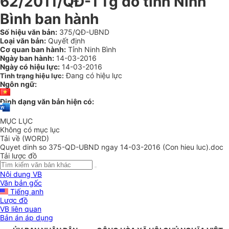
62/2011/QĐ-TTg do tỉnh Ninh
Bình ban hành
Số hiệu văn bản:
375/QĐ-UBND
Loại văn bản:
Quyết định
Cơ quan ban hành:
Tỉnh Ninh Bình
Ngày ban hành:
14-03-2016
Ngày có hiệu lực:
14-03-2016
Đang có hiệu lực
Tình trạng hiệu lực:
Ngôn ngữ:
Định dạng văn bản hiện có:
MỤC LỤC
Không có mục lục
Tải về (WORD)
Quyet dinh so 375-QD-UBND ngay 14-03-2016 (Con hieu luc).doc
Tải lược đồ
Nội dung VB
Văn bản gốc
Tiếng anh
Lược đồ
VB liên quan
Bản án áp dụng