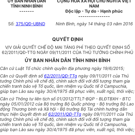
ỦY BAN NHÂN DÂN
CỘNG HÒA XÃ HỘI CHỦ NGHĨA VIỆT
TỈNH NINH BÌNH
NAM
-------
Độc lập - Tự do - Hạnh phúc
---------------
Số:
375/QĐ-UBND
Ninh Bình, ngày 14 tháng 03 năm 2016
QUYẾT ĐỊNH
V/V GIẢI QUYẾT CHẾ ĐỘ MAI TÁNG PHÍ THEO QUYẾT ĐỊNH SỐ
62/2011/QĐ-TTG NGÀY 09/11/2011 CỦA THỦ TƯỚNG CHÍNH PHỦ
ỦY BAN NHÂN DÂN TỈNH NINH BÌNH
Căn cứ Luật Tổ chức chính quyền địa phương ngày 19/6/2015;
Căn cứ Quyết định số
62/2011/QĐ-TTg
ngày 09/11/2011 của Thủ
tướng Chính phủ về chế độ, chính sách đối với đối tượng tham gia
chiến tranh bảo vệ Tổ quốc, làm nhiệm vụ Quốc tế ở Campuchia,
giúp bạn Lào sau ngày 30/4/1975 đã phục viên, xuất ngũ, thôi việc;
Căn cứ Thông tư liên tịch số 01/2012/TTLT-BQP - BLĐTBXH - BTC
ngày 05/01/2012 của Bộ trưởng Bộ Quốc phòng - Bộ trưởng Bộ Lao
động Thương binh và Xã hội - Bộ trưởng Bộ Tài chính hướng dẫn
thực hiện Quyết định số
62/2011/QĐ-TTg
ngày 09/11/2011 của Thủ
tướng Chính phủ về chế độ, chính sách đối với đối tượng tham gia
chiến tranh bảo vệ Tổ quốc, làm nhiệm vụ Quốc tế ở Campuchia,
giúp bạn Lào sau ngày 30/4/1975 đã phục viên, xuất ngũ, thôi việc;