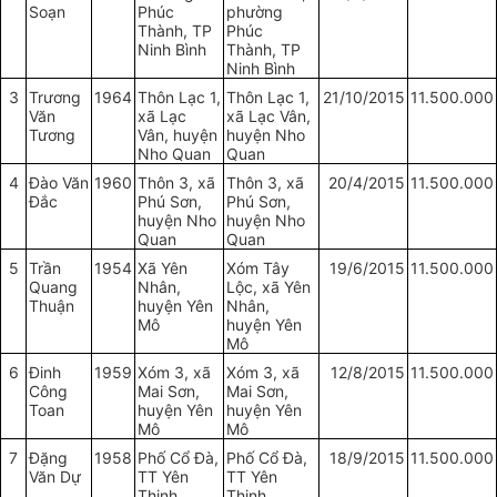
Soạn
Phúc
phường
Thành, TP
Phúc
Ninh Bình
Thành, TP
Ninh Bình
3
Trương
1964
Thôn Lạc 1,
Thôn Lạc 1,
21/10/2015
11.500.000
Văn
xã Lạc
xã Lạc Vân,
Tương
Vân, huyện
huyện Nho
Nho Quan
Quan
4
Đào Văn
1960
Thôn 3, xã
Thôn 3, xã
20/4/2015
11.500.000
Đắc
Phú Sơn,
Phú Sơn,
huyện Nho
huyện Nho
Quan
Quan
5
Trần
1954
Xã Yên
Xóm Tây
19/6/2015
11.500.000
Quang
Nhân,
Lộc, xã Yên
Thuận
huyện Yên
Nhân,
Mô
huyện Yên
Mô
6
Đinh
1959
Xóm 3, xã
Xóm 3, xã
12/8/2015
11.500.000
Công
Mai Sơn,
Mai Sơn,
Toan
huyện Yên
huyện Yên
Mô
Mô
7
Đặng
1958
Phố Cổ Đà,
Phố Cổ Đà,
18/9/2015
11.500.000
Văn Dự
TT Yên
TT Yên
Thịnh,
Thịnh,