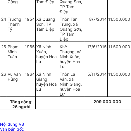
Cộng
Tam Điệp
Quang Sơn,
TP Tam
Điệp
24
Trương
1954
Xã Quang
Thôn Tân
8/7/2014
11.500.000
Thanh
Sơn, TP
Trung, xã
Tý
Tam Điệp
Quang Sơn,
TP Tam
Điệp
25
Phạm
1965
Xã Ninh
Khê
17/6/2015
11.500.000
Minh
Xuân,
Thượng, xã
Tuân
huyện Hoa
Ninh Xuân,
Lư
huyện Hoa
Lư
26
Vũ Văn
1964
Xã Ninh
Thôn La
5/11/2014
11.500.000
Hùng
Giang,
Vân, xã
huyện Hoa
Ninh Giang,
Lư
huyện Hoa
Lư
Tổng cộng:
299.000.000
26 người
Nội dung VB
Văn bản gốc