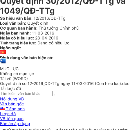
Quyết định 30/2012/QĐ-TTg và
1049/QĐ-TTg
Số hiệu văn bản:
12/2016/QĐ-TTg
Loại văn bản:
Quyết định
Cơ quan ban hành:
Thủ tướng Chính phủ
Ngày ban hành:
11-03-2016
Ngày có hiệu lực:
28-04-2016
Đang có hiệu lực
Tình trạng hiệu lực:
Ngôn ngữ:
Định dạng văn bản hiện có:
MỤC LỤC
Không có mục lục
Tải về (WORD)
Quyet dinh so 12-2016_QD-TTg ngay 11-03-2016 (Con hieu luc).doc
Tải lược đồ
Nội dung VB
Văn bản gốc
Tiếng anh
Lược đồ
VB liên quan
Bản án áp dụng