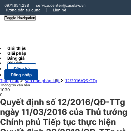
0971.654.238
service.center@caselaw.vn
Hướng dẫn sử dụng
|
Liên hệ
Toggle Navigation
Giới thiệu
Giải pháp
Bảng giá
Bài viết
Đăng ký
Đăng nhập
Trang chủ
Văn bản pháp luật
12/2016/QĐ-TTg
Thông tin văn bản
1030
0
Quyết định số 12/2016/QĐ-TTg
ngày 11/03/2016 của Thủ tướng
Chính phủ Tiếp tục thực hiện