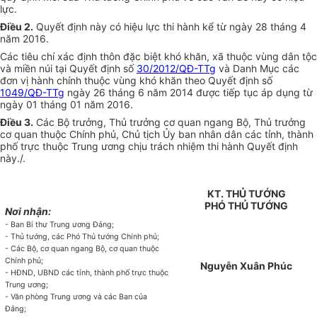
lực.
Điều 2.
Quyết định này có hiệu lực thi hành kể từ ngày 28 tháng 4
năm 2016.
Các tiêu chí xác định thôn đặc biệt khó khăn, xã thuộc vùng dân tộc
và miền núi tại Quyết định số
30/2012/QĐ-TTg
và Danh Mục các
đơn vị hành chính thuộc vùng khó khăn theo Quyết định số
1049/QĐ-TTg
ngày 26 tháng 6 năm 2014 được tiếp tục áp dụng từ
ngày 01 tháng 01 năm 2016.
Điều 3.
Các Bộ trưởng, Thủ trưởng cơ quan ngang Bộ, Thủ trưởng
cơ quan thuộc Chính phủ, Chủ tịch
Ủy ban
nhân dân các tỉnh, thành
phố trực thuộc Trung ương chịu trách nhiệm thi hành Quyết định
này./.
KT. THỦ TƯỚNG
PHÓ THỦ TƯỚNG
Nơi nhận:
- Ban Bí thư Trung ương Đảng;
- Th
ủ
tướng, các Phó Thủ tướng Chính phủ;
- Các Bộ, cơ quan ngang Bộ, cơ quan thuộc
Chính phủ;
Nguyễn Xuân Phúc
- HĐND,
UBND
các tỉnh, thành phố trực thuộc
Trung ương;
- Văn phòng Trung ương và các Ban của
Đảng;