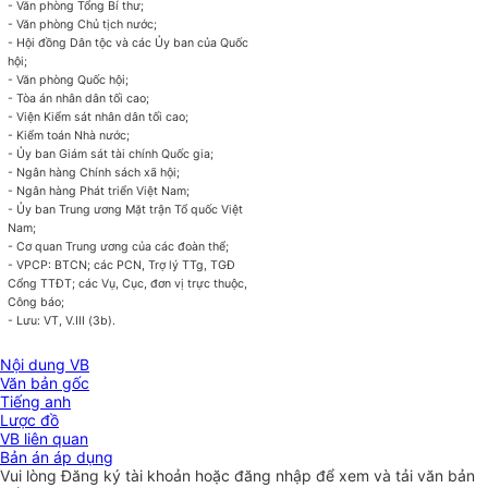
- Văn phòng Tổng Bí thư;
-
Văn
phòng Chủ tịch nước;
- Hội đồng Dân tộc và các
Ủy ban
của Quốc
hội;
- Văn phòng Quốc hội;
- Tòa án nhân dân tối cao;
- Viện Kiểm sát nhân dân tối cao;
- Kiểm toán Nhà nước;
-
Ủy ban
Giám sát tài chính Quốc gia;
- Ngân hàng Chính sách xã hội;
- Ngân hàng Phát
tr
iển Việt Nam;
-
Ủy ban
Trung ương Mặt
tr
ận Tổ quốc Việt
Nam;
- Cơ quan Trung ương của các đoàn thể;
- VPCP: BTCN; các PCN, Trợ lý TTg, TGĐ
C
ổ
ng
TTĐT
; các Vụ, Cục, đơn vị trực thuộc,
Công báo;
- Lưu: VT,
V
.
III
(3b).
Nội dung VB
Văn bản gốc
Tiếng anh
Lược đồ
VB liên quan
Bản án áp dụng
Vui lòng
Đăng ký
tài khoản hoặc
đăng nhập
để xem và tải văn bản