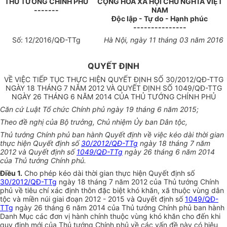
THỦ TƯỚNG CHÍNH PHỦ
CỘNG HÒA XÃ HỘI CHỦ NGHĨA VIỆT
-------
NAM
Độc lập - Tự do - Hạnh phúc
---------------
Số:
12
/2016/QĐ-TTg
Hà Nội, ngày 11
tháng
03
năm 2016
QUYẾT ĐỊNH
VỀ VIỆC TIẾP TỤC THỰC HIỆN QUYẾT ĐỊNH SỐ 30/2012/QĐ-TTG
NGÀY 18 THÁNG 7 NĂM 2012 VÀ QUYẾT ĐỊNH SỐ 1049/QĐ-TTG
NGÀY 26 THÁNG 6 NĂM 2014 CỦA THỦ TƯỚNG CHÍNH PHỦ
Căn cứ Luật
Tổ chức
Chính phủ
ngày 19 tháng 6 năm 2015;
Theo đề nghị của Bộ trưởng, Ch
ủ
nhiệm
Ủy ban
Dân tộc,
Thủ tướng Chính phủ ban hành Quyết định về việc k
é
o dài thời gian
thực hiện Quyết định s
ố
30/2012/QĐ-TTg
ngày 18
tháng
7 năm
2012 và
Quyết định số
1049/QĐ-TTg
ngày 26 tháng 6 năm 20
1
4
của Thủ tư
ớ
ng Chính phủ.
Điều 1.
Cho phép kéo dài thời gian thực hiện Quyết định số
30/2012/QĐ-TTg
ngày 18 tháng 7 năm 2012 của Thủ tướng Chính
phủ về tiêu chí xác định thôn đặc biệt khó khăn, xã thuộc vùng dân
tộc và miền núi giai đoạn 2012 - 2015 và Quyết định số
1049/QĐ-
TTg
ngày 26 tháng 6 năm 2014 của Th
ủ
tướng Chính phủ ban hành
Danh Mục các đơn vị hành chính thuộc vùng khó khăn cho đến khi
quy định mới của Thủ tướng Chính phủ về các vấn đề này có hiệu