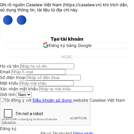
Ghi rõ nguồn Caselaw Việt Nam (
https://caselaw.vn
) khi trích dẫn,
sử dụng thông tin, tài liệu từ địa chỉ này.
Tạo tài khoản
Đăng ký bằng Google
HOẶC
Họ và tên
Email
Số điện thoại
Mật khẩu
Xác nhận mật khẩu
Giới tính
Tôi đồng ý với
Điều khoản sử dụng
website Caselaw Việt Nam
Đăng ký
Đã có Tài khoản?
Đăng nhập