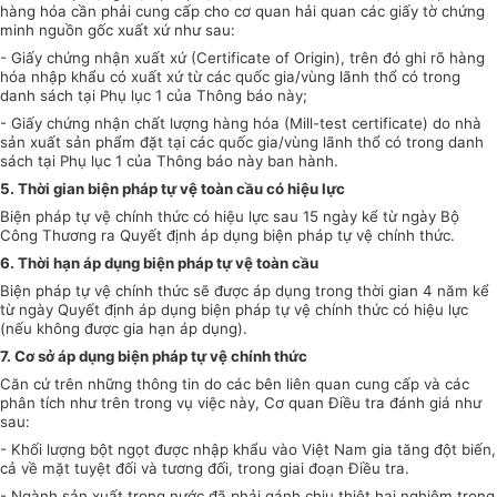
hàng hóa cần phải cung cấp cho cơ quan hải quan các giấy tờ chứng
minh nguồn gốc xuất xứ như sau:
- Giấy chứng nhận xuất xứ (Certi
fi
cate of Origin), trên đó ghi rõ hàng
hóa nhập khẩu có xuất xứ từ các quốc gia/vùng lãnh thổ có trong
danh sách tại Phụ lục 1 của Thông báo này;
- Giấy chứng nhận chất lượng hàng hóa (Mill-test certi
fi
cate) do nhà
sản xuất sản phẩm đặt tại các quốc gia/vùng lãnh th
ổ
có trong danh
sách tại Phụ lục 1 của Thông báo này ban hành.
5. Thời gian biện pháp tự vệ toàn cầu có hiệu lực
Biện pháp tự vệ chính thức có hiệu lực sau 15 ngày k
ể
từ ngày Bộ
Công Thương ra Quyết định áp dụng biện pháp tự vệ chính thức.
6. Thời hạn áp dụng biện pháp tự vệ toàn cầu
Biện pháp tự vệ chính thức s
ẽ
được áp dụng trong thời gian 4 năm kể
từ ngày Quyết định áp dụng biện pháp tự vệ chính thức có hiệu lực
(nếu không được gia hạn áp dụng).
7. Cơ sở áp dụng biện pháp tự vệ chính thức
Căn cứ trên những thông tin do các bên liên quan cung cấp và các
phân tích như trên trong vụ việc này, Cơ quan Điều tra đánh giá như
sau:
- Khối lượng bột ngọt được nhập khẩu vào Việt Nam gia tăng đột biến,
cả về mặt tuyệt đối và tương đối, trong giai đoạn Điều tra.
- Ngành sản xuất trong nước đã phải gánh chịu thiệt hại nghiêm trọng