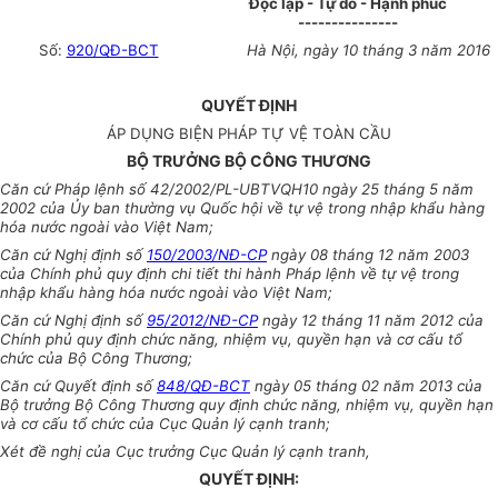
Độc lập - Tự do - Hạnh phúc
---------------
Số:
920/QĐ-BCT
Hà Nội
, ngày
10
tháng
3
năm
2016
QUYẾT ĐỊNH
ÁP DỤNG BIỆN PHÁP TỰ VỆ TOÀN CẦU
BỘ TRƯỞNG BỘ CÔNG THƯƠNG
Căn cứ Pháp lệnh số 42/2002/PL-
U
BTVQH10 ngày 25 tháng 5 năm
2002 của Ủy ban thường vụ Quốc hội về tự vệ trong
n
hập khẩu hàng
hóa nước ngoài vào Việt Nam;
Căn cứ Nghị định số
150/2003/NĐ-CP
ngày 08 tháng 12 năm 2003
của Chính phủ quy định chi tiết thi hành Pháp lệnh về tự vệ trong
nhập khẩu hàng hóa nước ngoài vào Việt Nam;
Căn cứ Nghị định số
95/2012/NĐ-CP
ngày 12 tháng 11 năm 2012 của
Chính phủ quy định chức năng, nhiệm vụ, quyền hạn và cơ cấu tổ
chức của Bộ Công Thương;
Căn cứ Quyết định số
848/QĐ-BCT
ngày 05 tháng 02 năm 2013 của
Bộ trưởng Bộ Công Thương quy định chức năng, nhiệm vụ, quyền hạn
và cơ cấu tổ chức của Cục Quản lý cạnh tranh;
Xét đề nghị của Cục
trưởng
Cục Quản lý cạnh tranh,
QUYẾT ĐỊNH: