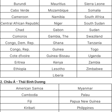
Burundi
Mauritius
Sierra Leone
Cabo Verde
Mozambique
Somalia
Cameroon
Namibia
South Africa
Central A
f
rican Republic
Niger
South Sudan
Chad
Gabon
Sudan
Comoros
Gambia, The
Swaziland
Congo, Dem. Re
p.
Ghana
Tanzania
Congo, Rep.
Guinea
Togo
Cote
d’
Ivoire
Guinea-Bissau
Uganda
Eritrea
Kenya
Zambia
Ethiopia
Lesotho
Zimbabwe
Liberia
2.
Ch
â
u Á - Thái Bình
Dương
American Samoa
Myanmar
Cambodia
Palau
Fiji
Papua New Guinea
Kiribati
Philippines