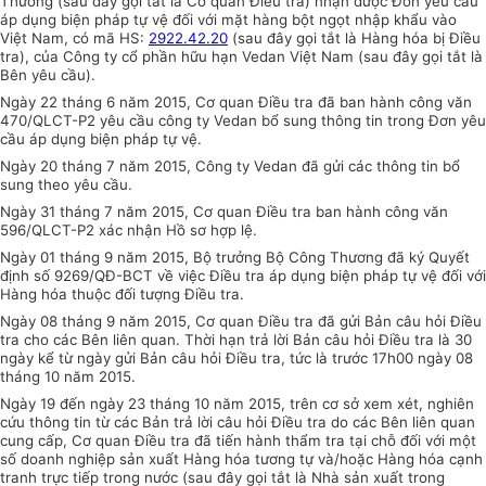
Thương (sau đây gọi tắt là Cơ quan Điều
tra
) nhận đ
ược
Đơn yêu cầu
áp dụng biện pháp tự vệ đối với mặt hàng bột ngọt nhập khẩu vào
Việt Nam, có mã HS:
2922.42.20
(sau đây gọi t
ắ
t là Hàng hóa bị Điều
tra), của Công ty cổ phần hữu hạn Vedan Việt Nam (sau đây gọi tắt là
Bên yêu cầu).
Ngày 22 tháng 6 năm 2015, Cơ quan Điều tra đã ban hành công văn
470/QLCT-P2 yêu cầu công ty Vedan bổ sung thông tin trong Đơn yêu
cầu áp dụng biện pháp tự vệ.
Ngày 20 tháng 7 năm 2015, Công ty Vedan đã gửi các thông tin bổ
sung theo yêu cầu.
Ngày 31 tháng 7 năm 2015, Cơ quan Điều tra ban hành công văn
596/QLCT-P2 xác nhận Hồ sơ hợp lệ.
Ngày 01 tháng 9 năm 2015, Bộ trưởng Bộ Công Thương đã ký Quyết
định số 9269/QĐ-BCT về việc Điều tra áp dụng biện pháp tự vệ đối với
Hàng hóa thuộc đối tượng Điều tra.
Ngày 08 tháng 9 năm 2015, Cơ quan Điều tra đã gửi B
ả
n câu hỏi Điều
tra cho các Bên liên quan. Thời hạn trả lời Bản câu hỏi Điều tra là 30
ngày kể từ ngày gửi Bản câu hỏi Điều tra, tức là trước 17h00 ngày 08
tháng 10 năm 2015.
Ngày 19 đến ngày 23 tháng 10 năm 2015, trên cơ sở xem xét, nghiên
cứu thông tin từ các Bản trả lời câu hỏi Điều tra do các Bên liên quan
cung cấp, C
ơ
quan Điều tra đã tiến hành thẩm tra tại chỗ đối với một
số doanh nghiệp sản xuất
Hàng hóa tương tự và/hoặc Hàng hóa cạnh
tranh trực tiếp trong nước (sau đây gọi tắt là Nhà sản xuất trong