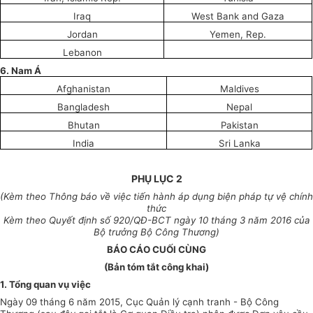
Iraq
West Bank and Gaza
Jordan
Yemen, Rep.
Lebanon
6. Nam Á
Afghanistan
Maldives
Bangladesh
Nepal
Bhutan
Pakistan
India
Sri Lanka
PHỤ LỤC 2
(Kèm theo Thông b
á
o về việc tiến hành
á
p dụng biện pháp tự vệ ch
í
nh
thức
Kèm theo Quyết định số
920
/
Q
Đ-BCT ngày
10
tháng 3 năm 2016 của
Bộ trưởng Bộ Công Thương)
BÁO CÁO CUỐI CÙNG
(Bản tóm tắt công khai)
1. Tổng quan vụ việc
Ngày 09 tháng 6 năm 2015, Cục Quản lý cạnh tranh - Bộ Công