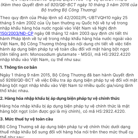
(Kèm theo Quyết định số 92
0
/QĐ-BCT ngày
1
0 tháng 3 năm 2016 của
Bộ trưởng Bộ Công Thương)
Theo quy định của Pháp lệnh số 42/2002/PL-UBTVQ
H
10 ngày 25
tháng 5 năm 2002 của Ủy ban thường vụ Quốc hội về tự vệ trong
nhập khẩu hàng hóa nước ngoài vào Việt Nam và Nghị định
150/2003/NĐ-CP
ngày 08 tháng 12 năm 2003 quy định chi tiết thi
hành Pháp lệnh về tự vệ trong nhập khẩu hàng hóa nước ngoài vào
Việt Nam, Bộ Công Thương thông báo nội dung chi tiết về việc tiến
hành áp dụng biện pháp tự vệ toàn cầu đối với mặt hàng bột ngọt
(tên tiếng anh: Monosodium glutamate - MSG), mã HS:2922.4220
nhập khẩu vào Việt Nam, cụ thể như sau:
1. Thông tin cơ bản
Ngày 1 tháng 9 năm 2015, Bộ Công Thương đã ban hành Quyết định
số 9269/QĐ-BCT về việc Điều tra áp dụng biện pháp tự vệ đối với mặt
hàng bột ngọt nhập khẩu vào Việt Nam từ nhiều quốc gia/vùng lãnh
thổ khác nhau.
2. Hàng hóa nhập khẩu bị áp dụng biện pháp tự vệ chính thức
Hàng hóa nhập khẩu bị áp dụng biện pháp tự vệ chính thức là mặt
hàng bột ngọt (còn được gọi là mỳ chính), có mã HS:2922.4220.
3. Mức thuế tự vệ toàn cầu
Bộ Công Thương sẽ áp dụng biện pháp tự vệ chính thức dưới dạng
thuế nhập khẩu bổ sung đối với hàng hóa nói trên theo mức thuế cụ
thể như sau: