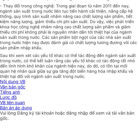
- Thay đ
ổ
i trong công nghệ: Trong giai đoạn từ năm 2011 đ
ế
n nay,
ngà
nh
sản xuất trong nước liên tục tiến hành cải thiện, nâng cấp hệ
thống, quy trình
sản xuất
nhằm nâng cao chất lượng sản phẩm, tiết
kiệm năng lượng, giảm thiểu
chi
phí sản xuất. Do vậy, việc phát triển
khoa học công nghệ nh
ằ
m nâng cao chất lượng sản phẩm và giảm
thiểu chi phí không phải là nguyên nhân dẫn tới thiệt hại của ngành
sản xuất trong nước. Các sản phẩm bột ngọt của các nhà sản xuất
trong nước hiện nay được đánh giá có chất lượng tương đương với các
sản phẩm nhập khẩu.
Sau kh
i
xem xét các yếu tố khác có thể tác động đến ngành sản xuất
trong nước, có thể kết luận rằng các yếu tố khác có tác động rất nhỏ
đến tình hình khó
khăn của ngành hiện nay, do
đ
ó, có tồn tại mối
quan hệ nhân quả giữa sự gia tăng đột biến hàng hóa nhập khẩu và
thiệt hại đối với ngành sản xuất trong nước.
Nội dung VB
Văn bản gốc
Tiếng anh
Lược đồ
VB liên quan
Bản án áp dụng
Vui lòng
Đăng ký
tài khoản hoặc
đăng nhập
để xem và tải văn bản
gốc.