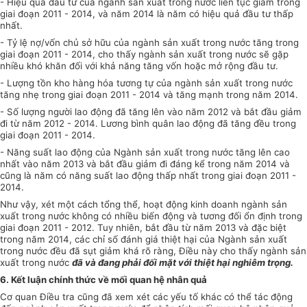
- Hiệu quả đầu tư của ngành sản xuất trong nước liên tục giảm trong
giai đoạn 2011 -
2014, và năm 2014 là năm có hiệu quả đầu tư thấp
nhất.
-
Tỷ lệ nợ/vốn chủ sở hữu của ngành sản xuất trong nước tăng trong
giai đoạn 2011 - 2014, cho thấy ngành sản xuất trong nước sẽ gặp
nhiều khó khăn đối với khả năng tăng vốn hoặc mở rộng đầu tư.
- Lượng tồn kho hàng hóa tương tự của ngành sản xuất trong nước
tăng nhẹ trong giai đoạn 2011 - 2014 và tăng mạnh trong năm 2014.
- Số lượng người lao động đã tăng lên vào năm 2012 và bắt
đ
ầu giảm
đi từ năm 2012 -
2014. Lương bình quân lao động đã tăng đều trong
giai đoạn 2011 - 2014.
- Năng suất lao động của Ngành sản xuất trong nước tăng lên cao
nhất vào năm 2013 và bắt đầu giảm đi đáng kể trong năm 2014 và
cũng là năm có năng suất lao động thấp nhất trong giai đoạn 2011 -
2014.
Như vậy, xét một cách tổng thể, hoạt động kinh doanh ngành sản
xuất trong nước không có nhiều biến động và tương đối ổn định trong
giai đoạn 2011 - 2012. Tuy nhiên, bắt đầu từ năm 2013 và đặc biệt
trong năm 2014, các chỉ số đánh giá thiệt hại của Ngành sản xuất
trong nước đều đã sụt giảm khá r
õ
ràng, Điều này cho thấy ngành sản
xuất trong nước
đ
ã và đang ph
ả
i đối mặt với thiệt hại nghiêm trọng.
6. K
ế
t luận chính thức về mối quan hệ nhân qu
ả
Cơ quan Điều tra cũng đã xem xét các yếu tố khác có thể tác động