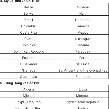
4. Mỹ La-tinh và Ca-ri-bê
Belize
Guyana
Bolivia
Haiti
Brazil
Honduras
Colombia
Jamaica
Costa Rica
Mexico
Cuba
Nicaragua
Dominica
Panama
Domin
i
can Republic
Paraguay
Ecuador
Peru
E
l
Salvador
St. Lucia
Grenada
St. Vinc
e
nt and the Gr
e
nadines
Guatemala
Suriname
5. Trung Đông và Bắc Phi
Algeria
Libya
Djibouti
Morocco
Egypt, Arab R
e
p.
Syrian Arab Republic
Iran, Islamic Rep.
Tunisia