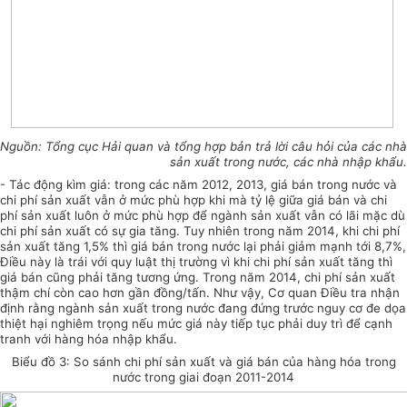
Nguồn: Tổng cục Hải quan và tổng hợp bản trả lời câu hỏi của các nhà
s
ả
n xuất trong nước, các nhà nhập khẩu.
- Tác động k
ì
m giá: trong các năm 2012, 2013, giá bán trong nước và
chi phí sản xuất vẫn ở mức phù hợp khi mà tỷ lệ giữa giá bán và chi
phí sản xuất luôn ở mức phù hợp để ngành sản xuất vẫn có lãi mặc dù
chi phí sản xuất có sự gia tăng. Tuy nhiên trong năm 2014, khi chi phí
sản xuất tăng 1,5% th
ì
giá bán trong nước lại phải giảm mạnh tới 8,7%,
Điều này là trái với quy luật thị trường vì khi chi phí sản xuất tăng thì
giá bán cũng phải tăng tương ứng. Trong năm 2014, chi phí sản xuất
thậm chí còn cao hơn gần đồng/tấn. Như vậy, Cơ quan
Điều tra nhận
định rằng ngành sản xuất trong nước đang đứng
trước
nguy cơ đe d
ọa
thiệt hại nghiêm trọng nếu mức giá này tiếp tục phải duy trì để cạnh
tranh với hàng hóa nhập khẩu.
Biểu đồ 3: So sánh chi phí sản xuất và giá bán của hàng hóa trong
nước
trong giai đoạn 2011-2014