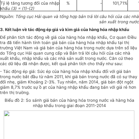
Tỷ lệ tăng tương đ
ố
i của nhập
%
-
101,71%
khẩu
(3) = (
1
)-(2)
Nguồn: Tổng cục H
ả
i quan và tổng hợp b
ả
n trả lời câu hỏi của các nhà
sản xuất trong nước
3. Kết luận về tác động
é
p giá và kìm giá của
hàng hóa nhập khẩu
Đ
ể
phân tích tác động về giá của hàng hóa nhập khẩu, Cơ quan Điều
tra đã tiến hành tính toán giá bán của hàng hóa nhập khẩu tại thị
trường Việt Nam và giá bán của hàng hóa trong nước dựa trên số liệu
do Tổng cục Hải quan cung cấp và Bản trả lời câu hỏi của các nhà
xuất khẩu, nhập khẩu và các nhà sản xuất trong nước. Căn cứ theo
các dữ liệu đã nhận được, kết quả phân tích cho thấy như sau:
- Tác động ép giá: Sức ép của hàng hóa nhập khẩu đối với giá bán
trong nước bắt đầu từ năm 2011, khi giá bán trong nước đã có sự thay
đổi nhẹ, giảm Khoảng 2-3%. Tuy nhi
ê
n, năm 2014, giá bán đột ngột
giảm 8,7% trước sự ồ ạt của hàng nhập khẩu đang bán với giá rẻ hơn
trên thị trường.
Biểu đồ 2: So sánh giá bán của hàng hóa trong nước và hàng hóa
nhập khẩu
trong giai đoạn 2011-2014