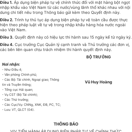
Điều 1.
Áp dụng biện pháp tự vệ chính thức đối với mặt hàng bột ngọt
nhập khẩu vào Việt Nam từ các nước/vùng lãnh thổ khác nhau với nội
dung chi tiết nêu trong Thông báo gửi kèm theo Quyết định này.
Điều 2.
Trình tự thủ tục áp dụng biện pháp tự vệ toàn cầu được thực
hiện theo pháp luật về tự vệ trong nhập khẩu hàng hóa nước ngoài
vào Việt Nam.
Điều 3.
Quyết định này có hiệu lực thi hành sau 15 ngày kể từ ngày ký.
Điều 4.
Cục trưởng Cục Quản lý cạnh tranh và Thủ trưởng các đơn vị,
các bên liên quan chịu trách nhiệm thi hành quyết định này.
BỘ TRƯỞNG
Nơi nhận:
- Như Điều 4;
- Văn phòng Chính phủ;
- Các Bộ: Tài chính, Ngoại giao;
Thông
Vũ Huy Hoàng
tin và Truyền
t
hông;
- Tổng cục Hải quan;
- Vụ CST (Bộ Tài chính);
- Các Thứ trưởng;
- Các Cục/Vụ: CNNg, XNK,
Đ
B, PC, TC;
- Lưu: VT, QLCT (04).
THÔNG BÁO
V/V TIẾN HÀNH ÁP DỤNG BIỆN PHÁP TỰ VỆ CHÍNH THỨC