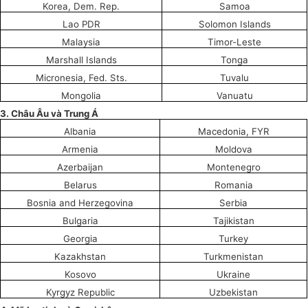
Kor
e
a, Dem. Rep.
Samoa
Lao PDR
Solomon Islands
Malaysia
Timor-Leste
Marshall Islands
Tonga
Micronesia, Fed. Sts.
T
uv
alu
Mongolia
Vanuatu
3.
Châu Âu và Trung Á
Albania
Macedonia, FYR
Armenia
Moldova
Azerbaijan
Mont
e
negro
Belarus
Romania
Bosnia and Herzegovina
Serbia
Bulgaria
Tajikistan
Georgia
Turkey
Kazakhstan
Turkmenistan
Kosovo
Ukraine
Kyrgyz Republic
U
zbekistan