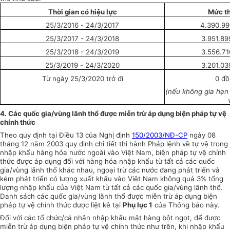
Thời gian có hiệu lực
Mức th
25/3/2016
-
24/3/2017
4.390.99
25/3/2017 - 24/3/2018
3.951.89
25/3/2018 - 24/3/2019
3.556.71
25/3/2019
-
24/3/2020
3.201.03
Từ ngày 25/3/2020 trở đi
0 đồ
(nếu không gia hạn
4. Các quốc gia/vùng lãnh thổ được miễn trừ áp dụng biện pháp tự vệ
chính thức
Theo quy định tại Điều 13 của Nghị định
150/2003/NĐ-CP
ngày 08
tháng 12 năm 2003 quy định chi tiết thi hành Pháp lệnh về tự vệ trong
nhập khẩu hàng hóa nước ngoài vào Việt Nam, biện pháp tự vệ chính
thức được áp dụng đối với hàng hóa nhập khẩu từ tất cả các quốc
gia/vùng lãnh thổ khác nhau, ngoại trừ các nước đang phát triển và
kém phát triển có lượng xuất khẩu vào Việt Nam không quá 3% tổng
lượng nhập khẩu của Việt Nam từ tất cả các quốc gia/vùng lãnh thổ.
Danh sách các quốc gia/vùng lãnh thổ được miễn trừ áp dụng biện
pháp tự vệ chính thức được liệt kê tại
Phụ
l
ụ
c 1
của Thông báo này.
Đối với các tổ chức/cá nhân nhập khẩu mặt hàng bột ngọt, để
đ
ược
miễn trừ áp dụng biện pháp tự vệ chính thức như trên, khi nhập khẩu