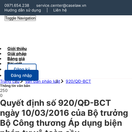
0971.654.238
service.center@caselaw.vn
Hướng dẫn sử dụng
|
Liên hệ
Toggle Navigation
Giới thiệu
Giải pháp
Bảng giá
Bài viết
Đăng ký
Đăng nhập
Trang chủ
Văn bản pháp luật
920/QĐ-BCT
Thông tin văn bản
250
0
Quyết định số 920/QĐ-BCT
ngày 10/03/2016 của Bộ trưởng
Bộ Công thương Áp dụng biện