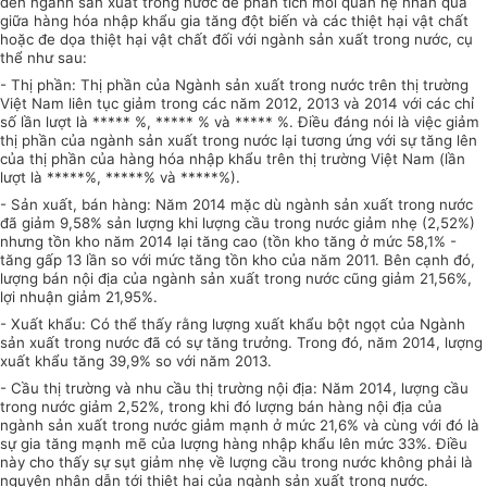
đến ngành sản xuất trong nước để phân tích mối quan hệ nhân quả
giữa hàng hóa nhập khẩu gia tăng đột biến và các thiệt hại vật chất
hoặc đe dọa thiệt hại vật chất đối với ngành sản xuất trong nước, cụ
thể như sau:
- Thị phần: Thị phần của Ngành sản xuất trong nước trên thị trường
Việt Nam liên tục giảm trong các năm 2012, 2013 và 2014 với các chỉ
số lần lượt là
***** %
,
***** %
và
***** %
. Điều
đáng nói là việc giảm
thị phần của ngành sản xuất trong nước lại tương ứng với sự tăng lên
của thị phần của hàng hóa nhập khẩu trên thị trường Việt Nam (lần
lượt là *****%, ****
*
% và
*****%
).
- Sản xuất, bán hàng: Năm 2014 mặc dù ngành sản xuất trong nước
đã giảm 9,58% sản lượng khi lượng cầu trong nước giảm nhẹ (2,52%)
nhưng tồn kho năm 2014 lại tăng cao (tồn kho tăng ở mức 58,1% -
tăng gấp 13 lần so với mức tăng tồn kho của năm 2011. Bên cạnh đó,
lượng
bán nội địa của ngành sản xuất trong nước cũng giảm 21,56%,
lợi nhuận giảm 21,95%.
- Xuất khẩu: Có thể thấy rằng lượng xuất khẩu bột ngọt của Ngành
sản xuất trong nước đã có sự tăng trưởng. Trong đó, năm 2014, lượng
xuất khẩu tăng 39,9% so với năm 2013.
- Cầu thị trường và nhu cầu thị trường nội địa: Năm 2014, lượng cầu
trong
nước giảm 2,52%, trong khi đó
lượng
bán hàng nội địa của
ngành sản xuất trong nước giảm mạnh ở mức 21,6% và cùng với đó là
sự gia tăng mạnh mẽ của lượng hàng nhập khẩu lên mức 33%. Điều
này cho thấy sự sụt giảm nhẹ về lượng cầu trong nước không phải là
nguyên nhân dẫn tới thiệt hại của ngành sản xuất trong nước.