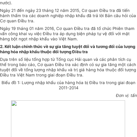
nước).
Ngày 21 đến ngày 23 tháng 12 năm 2015, Cơ quan Điều tra đã tiến
hành thẩm tra các doanh nghiệp nhập khẩu
đ
ã trả lời Bản câu hỏi của
Cơ quan Điều tra.
Ngày 19 tháng 01 năm 2016, Cơ quan Điều tra đ
ã
tổ chức Phiên tham
vấn côn
g
khai vụ việc Điều tra áp dụng biện pháp tự vệ đối với mặt
hàng bột ngọt nhập khẩu vào Việt Nam.
2. Kết luận chính thức về sự gia tăng tuyệt đối và tương đối của l
ượ
ng
hàng hóa nhập khẩu thuộc đ
ố
i tượ
n
g Điều tra
Dựa trên số liệu tổng hợp từ Tổng cục Hải quan và các phân tích cụ
thể trong báo cáo, Cơ quan Điều tra xác định có sự gia tăng một cách
tuyệt đối về tổng lượng nhập khẩu và trị giá hàng hóa thuộc đối tượng
Điều tra Việt Nam trong giai đoạn Điều tra.
Biểu đồ 1: Lượng nhập khẩu của h
à
ng hóa bị Điều tra trong giai đoạn
2011-2014
Đơn vị: tấn