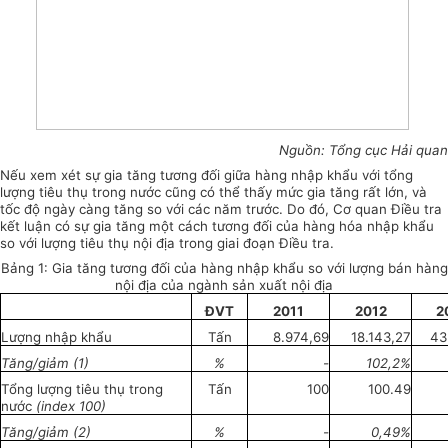
Nguồn: Tổng cục Hải quan
Nếu xem xét sự gia tăng tương đối giữa hàng nhập khẩu với tổng
lượng tiêu thụ trong nước cũng có thể thấy mức gia tăng rất lớn, và
tốc độ ngày càng tăng so với các năm trước. Do đó, Cơ quan Điều tra
kết luận có sự gia tăng một cách tương đối của hàng hóa nhập khẩu
so với lượng tiêu thụ nội địa trong giai đoạn Điều tra.
Bảng 1: Gia tăng tương đối của hàng nhập khẩu so với lượng bán hàng
nội địa của
ngành sản xuất nội địa
ĐVT
2011
2012
2
Lượng nhập khẩu
T
ấ
n
8.974,69
18.143,27
43
Tăng/giảm (
1
)
%
-
102,2%
T
ổ
ng lượng tiêu thụ trong
Tấn
100
100.49
nước
(
i
ndex
1
00)
Tăng/giảm (2)
%
-
0,49%