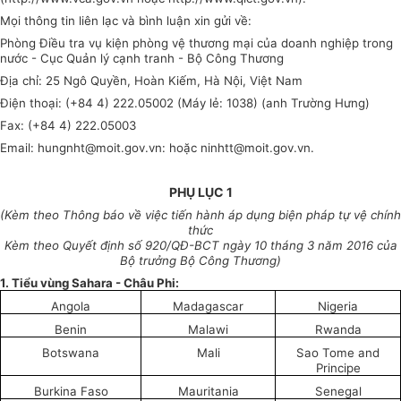
Mọi thông tin liên lạc và bình luận xin gửi về:
Phòng Điều tra vụ kiện phòng vệ thương mại của doanh nghiệp trong
nước - Cục Quản lý cạnh tranh - Bộ Công Thương
Địa chỉ: 25 Ngô Quyền, Hoàn Kiếm, Hà Nội, Việt Nam
Điện thoại: (+84 4) 222.05002 (Máy lẻ: 1038) (anh Trường Hưng)
Fax: (+84 4) 222.05003
Email:
hungnht
@moit.gov.vn: hoặc ninhtt@
m
oit.gov.vn.
PHỤ LỤC 1
(Kèm theo Thông báo về việc tiến hành áp dụng biện pháp tự vệ chính
thức
Kèm theo Quyết định số
920
/QĐ-BCT ngày
10
tháng 3 năm 2016 của
Bộ trưởng Bộ Công Thương)
1. Ti
ể
u vùng Sahara - Châu Phi:
Angola
Madagascar
Nigeria
Benin
Malawi
Rwanda
Botswana
Mali
Sao Tome and
Principe
Burkina Faso
Mauritania
Senegal