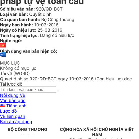
pháp tự vệ toàn cầu
Số hiệu văn bản:
920/QĐ-BCT
Loại văn bản:
Quyết định
Cơ quan ban hành:
Bộ Công thương
Ngày ban hành:
10-03-2016
Ngày có hiệu lực:
25-03-2016
Đang có hiệu lực
Tình trạng hiệu lực:
Ngôn ngữ:
Định dạng văn bản hiện có:
MỤC LỤC
Không có mục lục
Tải về (WORD)
Quyet dinh so 920-QD-BCT ngay 10-03-2016 (Con hieu luc).doc
Tải lược đồ
Nội dung VB
Văn bản gốc
Tiếng anh
Lược đồ
VB liên quan
Bản án áp dụng
BỘ CÔNG THƯƠNG
CỘNG HÒA XÃ HỘI CHỦ NGHĨA VIỆT
-------
NAM