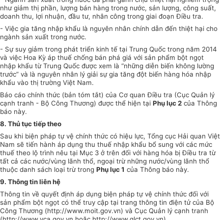
như giảm thị phần, lượng bán hàng trong nước, sản lượng, công suất,
doanh thu, lợi nhuận, đầu tư, nhân công trong giai đoạn Điều tra.
- Việc gia tăng nhập khẩu là nguyên nhân chính dẫn đến thiệt hại cho
ngành sản xuất trong nước.
- Sự suy giảm trong phát triển kinh tế tại Trung Quốc trong năm 2014
và việc Hoa Kỳ áp thuế chống bán phá giá với sản phẩm bột ngọt
nhập khẩu từ Trung Quốc được xem là “những diễn biến không lường
trước
” và là nguyên nhân lý giải sự gia tăng đột biến hàng hóa nhập
khẩu vào thị trường Việt Nam.
Báo cáo chính thức (bản tóm tắt) của Cơ quan Điều tra (Cục Quản lý
cạnh tranh - Bộ Công Thương) được thể hiện tại
Phụ lục
2
của Thông
báo này.
8. Thủ tục tiếp theo
Sau khi biện pháp tự vệ chính thức có hiệu lực, Tổng
c
ục
H
ải quan Việt
Nam sẽ tiến hành áp dụng thu thuế nhập khẩu bổ sung với các mức
thuế theo lộ trình nêu tại Mục 3 ở trên đối với hàng hóa bị Điều tra từ
tất cả các nước/vùng lãnh thổ, ngoại trừ những nước/vùng lãnh thổ
thuộc danh sách loại trừ trong
Phụ lục
1
của Thông báo này.
9. Thông tin liên hệ
Thông tin về quyết định áp dụng biện pháp tự vệ chính thức đối với
sản phẩm bột ngọt có thể truy cập tại trang thông tin điện tử của Bộ
Công Thương (http://www.moit.gov.
vn)
và Cục Quản lý cạnh tranh
(http://www.vca.gov.vn hoặc http://www.qlct.gov.vn).