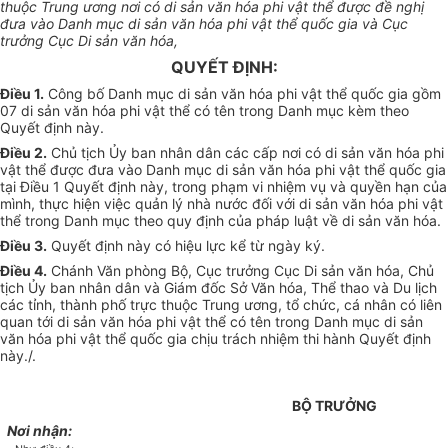
thuộc Trung ương nơi có di sản văn hóa phi vật thể được đề nghị
đưa vào Danh mục di
sản
văn hóa phi vật th
ể
qu
ố
c gia và Cục
trưởng Cục Di sản văn hóa,
QUYẾT ĐỊNH:
Đi
ề
u 1.
Công bố Danh mục di sản văn hóa phi vật thể quốc gia gồm
07 di sản văn hóa phi vật th
ể
có tên trong Danh mục kèm theo
Quyết đ
ị
nh này.
Điều 2.
Chủ tịch Ủy ban nhân dân các cấp nơi có di sản v
ă
n hóa phi
vật thể được đưa vào Danh mục di sản văn hóa phi vật thể quốc gia
tại Điều 1 Quyết định này, trong phạm vi nhiệm vụ và quyền hạn của
mình, thực hiện việc quản lý nhà nước đối với di sản văn hóa phi vật
thể trong Danh mục theo quy định của pháp luật về di sản văn hóa.
Đi
ề
u 3.
Quy
ế
t định này có hiệu lực kể từ ngày ký.
Điều 4.
Chánh Văn phòng Bộ, Cục trưởng Cục Di sản văn hóa, Chủ
tịch
Ủ
y ban nhân dân và Giám đốc Sở Văn hóa, Thể thao và Du lịch
các tỉnh, th
à
nh phố trực thuộc Trung ương, tổ chức, cá nhân có liên
quan tới di sản văn hóa phi vật thể có tên
tr
ong Danh mục di sản
văn hóa phi vật thể quốc gia chịu trách nhiệm thi hành Quyết
đị
nh
này./
.
BỘ TRƯỞNG
Nơi nhận: