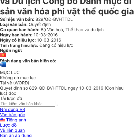
và Du lịch Công bố Danh mục di
sản văn hóa phi vật thể quốc gia
Số hiệu văn bản:
829/QĐ-BVHTTDL
Loại văn bản:
Quyết định
Cơ quan ban hành:
Bộ Văn hoá, Thể thao và du lịch
Ngày ban hành:
10-03-2016
Ngày có hiệu lực:
10-03-2016
Đang có hiệu lực
Tình trạng hiệu lực:
Ngôn ngữ:
Định dạng văn bản hiện có:
MỤC LỤC
Không có mục lục
Tải về (WORD)
Quyet dinh so 829-QD-BVHTTDL ngay 10-03-2016 (Con hieu
luc).doc
Tải lược đồ
Nội dung VB
Văn bản gốc
Tiếng anh
Lược đồ
VB liên quan
Bản án áp dụng