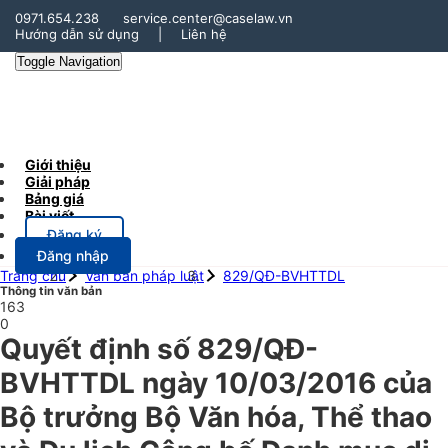
0971.654.238
service.center@caselaw.vn
Hướng dẫn sử dụng
|
Liên hệ
Toggle Navigation
Giới thiệu
Giải pháp
Bảng giá
Bài viết
Đăng ký
Đăng nhập
Trang chủ
Văn bản pháp luật
829/QĐ-BVHTTDL
Thông tin văn bản
163
0
Quyết định số 829/QĐ-
BVHTTDL ngày 10/03/2016 của
Bộ trưởng Bộ Văn hóa, Thể thao