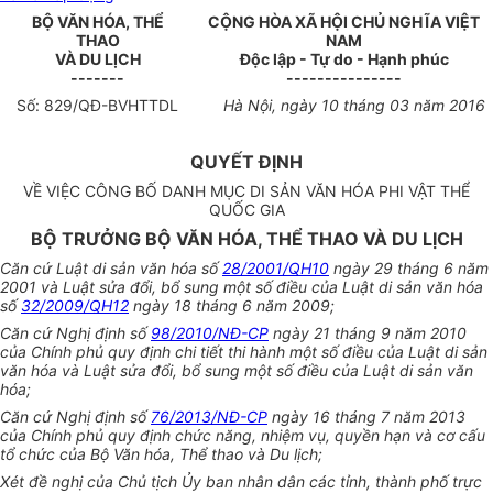
BỘ VĂN HÓA, THỂ
CỘNG HÒA XÃ HỘI CHỦ NGHĨA VIỆT
THAO
NAM
VÀ DU LỊCH
Độc lập - Tự do - Hạnh phúc
-------
---------------
Số:
829
/QĐ-
BVHTTDL
Hà
Nội
, ngày
10
tháng
03
năm
2016
QUYẾT ĐỊNH
VỀ VIỆC CÔNG BỐ DANH MỤC DI SẢN VĂN HÓA PHI VẬT THỂ
QUỐC GIA
BỘ TRƯỞNG BỘ VĂN HÓA, THỂ THAO VÀ DU LỊCH
Căn cứ Luật di sản văn hóa số
28/2001/QH10
ngày 29 tháng 6 năm
2001 và Luật sửa đổi, bổ sung một số điều của Luật di sản văn hóa
số
32/2009/QH12
ngày 18 tháng 6 năm 2009;
Căn cứ Nghị định số
98/2010/NĐ-CP
ngày 21 tháng 9 năm 2010
của Ch
í
nh phủ quy định chi ti
ế
t thi hành một s
ố
đi
ề
u của Luật di sản
văn hóa và Luật sửa đổi, bổ sung một số điều của Luật di sản văn
hóa;
Căn cứ Nghị định số
76/2013/NĐ-CP
ngày 16 tháng 7 năm 2013
của Chính phủ quy định chức năng, nhiệm vụ, quy
ề
n hạn và cơ cấu
tổ chức của Bộ Văn hóa, Thể thao và Du lịch;
X
é
t đ
ề
nghị của Chủ tịch
Ủ
y ban nhân dân các tỉnh, thành phố trực