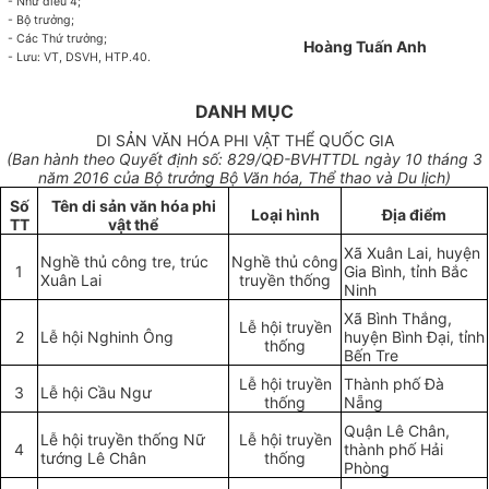
- Như điều 4;
- Bộ trư
ở
ng;
- Các Thứ
trưở
ng;
Hoàng Tuấn Anh
- Lưu: VT, DSVH, HTP.40.
DANH MỤC
DI SẢN VĂN HÓA PHI VẬT THỂ QUỐC GIA
(Ban hành theo Quyết đ
ị
nh s
ố
:
829
/QĐ-BVHTTDL
ngày 10 tháng 3
năm 2016
c
ủ
a Bộ trưởng Bộ Văn h
óa
, Th
ể
thao và Du lịch)
S
ố
Tên di sản văn hóa phi
Lo
ạ
i hình
Địa điểm
TT
v
ật thể
Xã Xuân Lai, huyện
Nghề thủ công tre, trúc
Nghề thủ công
1
Gia Bình, tỉnh Bắc
Xuân Lai
truyền thống
Ninh
Xã Bình Thắng,
Lễ hội truyền
2
Lễ hội Nghinh
Ô
ng
huyện Bình Đại,
tỉ
nh
thống
Bến Tre
Lễ hội truyền
Thành phố Đà
3
Lễ hội Cầu Ngư
thống
N
ẵ
ng
Quận Lê Chân,
Lễ hội truyền thống Nữ
Lễ hội truyền
4
thành phố Hải
tướng Lê Chân
thống
Phòng