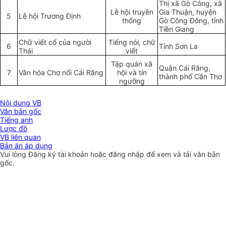
Thị xã Gò Công, xã
Lễ hội truyền
Gia Thuận, huyện
5
Lễ hội Trương Đ
ị
nh
thống
Gò Công Đông, tỉnh
Tiền Giang
Chữ viết cổ của người
Tiếng nói, chữ
6
Tỉnh S
ơ
n La
Thái
viết
Tập quán xã
Quận Cái Răng,
7
Văn hóa Chợ nổi Cái Răng
hội và tín
t
hành
ph
ố
Cần Th
ơ
ngưỡng
Nội dung VB
Văn bản gốc
Tiếng anh
Lược đồ
VB liên quan
Bản án áp dụng
Vui lòng
Đăng ký
tài khoản hoặc
đăng nhập
để xem và tải văn bản
gốc.