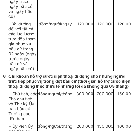
ngày trước
ngày bầu cử
và ngày bầu
cử)
- Bồi dưỡng
đồ
ng/người/
ngày
120
.
000
120
.
000
120.0
đối với tất cả
các lực lượng
trực tiếp tham
gia phục vụ
bầu cử trong
02 ngày (ngày
trước ngày
bầu cử và
ngày bầu cử)
6
Chi khoán hỗ trợ cước điện thoại di động cho những người
trực tiếp phục vụ trong đợt bầu cử (thời gian hỗ trợ cước điện
thoại di động theo thực tế nhưng tối đa không quá 05 tháng)
+ Chủ tịch, các
đồng/người/tháng
300
.
000
200.000
150.0
Phó chủ tịch
và Thư ký Ủy
ban bầu cử,
Trưởng các
tiểu ban
+ Ủy viên Ủy
đồng/người/tháng
200.000
150
.
000
100.0