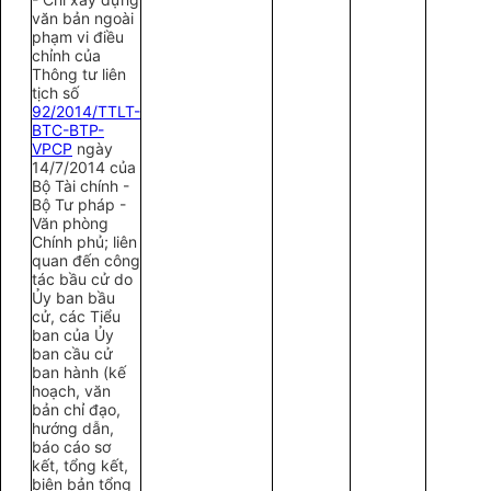
văn bản ngoài
phạm vi điều
chỉnh của
Thông tư liên
tịch số
92/2014/TTLT-
BTC-BTP-
VPCP
ngày
14/7/2014 của
Bộ Tài chính -
Bộ Tư pháp -
Văn phòng
Chính phủ; liên
quan đến công
tác bầu cử do
Ủy ban bầu
cử, các Tiểu
ban của Ủy
ban cầu cử
ban hành (kế
hoạch, văn
bản chỉ đạo,
hướng dẫn,
báo cáo sơ
kết, tổng kết,
biên bản tổng