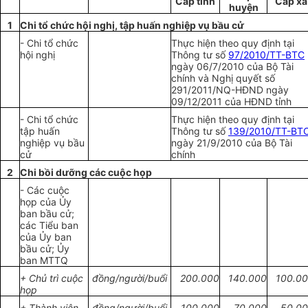
Cấp tỉnh
C
ấp xã
huyện
1
Chi
tổ chức
hội nghị, tập huấn nghiệp vụ bầu cử
- Chi
tổ chức
Thực hiện theo quy định tại
hội nghị
Thông tư số
97/2010/TT-BTC
ngày 06/7/2010 của Bộ Tài
chính và Nghị quyết số
291/2011/NQ-HĐND ngày
09/12/2011 của HĐND tỉnh
- Ch
i
tổ chức
Thực hiện theo quy định tại
tập
huấn
Thông tư số
139/2010/TT-BT
nghiệp vụ b
ầ
u
ngày 21/9/2010 của Bộ Tài
cử
chính
2
Chi
bồi dưỡng các cuộc họp
- Các cuộc
họp của
Ủy
ban bầu cử
;
các
Ti
ể
u ban
của
Ủy
ban
bầu cử;
Ủy
ban
MTTQ
+
Chủ
trì cuộc
đồng/người/buổi
200.000
1
40.000
1
00.0
họp
+ Thành viên
đồng/người/buổi
1
00.000
70
.
000
50.0