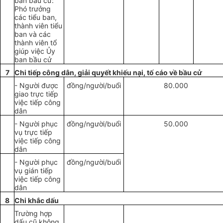
ban bầu cử:
Phó trưởng
các tiểu ban,
thành viên tiểu
ban và các
thành viên tổ
giúp việc Ủy
ban bầu cử
7
Chi tiếp
công dân, giải
quyết
khi
ế
u nại, t
ố
cáo về bầu cử
- Người được
đồng/người/buổi
80.000
giao trực tiếp
việc tiếp công
dân
- Người phục
đồng/người/buổi
50.000
vụ trực tiếp
việc tiếp công
dân
- Người phục
đồng/người/buổi
vụ gián tiếp
việc tiếp công
dân
8
Chi khắc dấu
Trường hợp
dấu cũ không