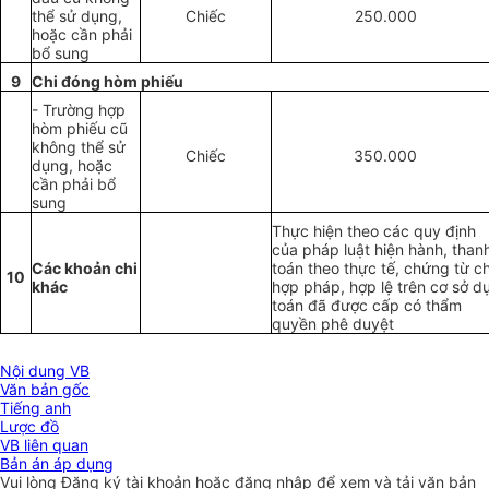
thể sử dụng,
Chiếc
250.000
hoặc cần phải
bổ sung
9
Chi đóng hòm phiếu
- Trường hợp
hòm phiếu cũ
không thể sử
Chiếc
350.000
dụng, hoặc
cần phải bổ
sung
Thực hiện theo các quy định
của pháp luật hiện hành, than
Các khoản chi
toán theo thực tế, chứng từ ch
10
khác
hợp pháp, hợp lệ trên cơ sở d
toán đã được cấp có thẩm
quyền phê duyệt
Nội dung VB
Văn bản gốc
Tiếng anh
Lược đồ
VB liên quan
Bản án áp dụng
Vui lòng
Đăng ký
tài khoản hoặc
đăng nhập
để xem và tải văn bản