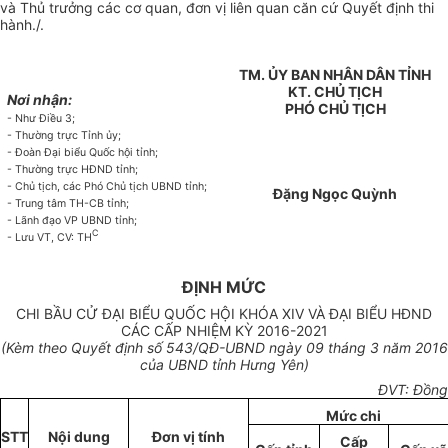
và Th
ủ
tr
ưở
ng các cơ quan
,
đơn vị
liên quan
căn cứ
Quyết định
th
i
hành
./.
TM. ỦY BAN NHÂN DÂN TỈNH
KT. CHỦ TỊCH
Nơi nhận:
PHÓ CHỦ TỊCH
- Như
Đ
iều 3;
- Th
ườ
ng trực
Tỉnh ủy;
- Đoàn Đại biểu Quốc hội tỉnh;
- Thường trực HĐND tỉnh;
- Chủ tịch, các Phó Chủ tịch UBND tỉnh;
Đặng Ngọc Quỳnh
- Trung tâm TH-CB tỉnh;
- Lãnh đạo VP UBND tỉnh;
C
- Lưu VT, CV: TH
ĐỊNH MỨC
CHI BẦU CỬ ĐẠI BIỂU QUỐC HỘI KHÓA XIV VÀ ĐẠI BIỂU HĐND
CÁC CẤP NHIỆM KỲ 2016-2021
(Kèm
theo Quyết định số 543
/QĐ-
UBND ngày 09 tháng 3 năm 2016
của UBND tỉnh Hưng Yên
)
Đ
V
T
:
Đồng
Mức chi
STT
Nội dung
Đơn vị
tính
C
ấp