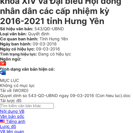
khóa XIV và Đại biểu Hội đồng
nhân dân các cấp nhiệm kỳ
2016-2021 tỉnh Hưng Yên
Số hiệu văn bản:
543/QĐ-UBND
Loại văn bản:
Quyết định
Cơ quan ban hành:
Tỉnh Hưng Yên
Ngày ban hành:
09-03-2016
Ngày có hiệu lực:
09-03-2016
Đang có hiệu lực
Tình trạng hiệu lực:
Ngôn ngữ:
Định dạng văn bản hiện có:
MỤC LỤC
Không có mục lục
Tải về (WORD)
Quyet dinh so 543-QD-UBND ngay 09-03-2016 (Con hieu luc).doc
Tải lược đồ
Nội dung VB
Văn bản gốc
Tiếng anh
Lược đồ
VB liên quan