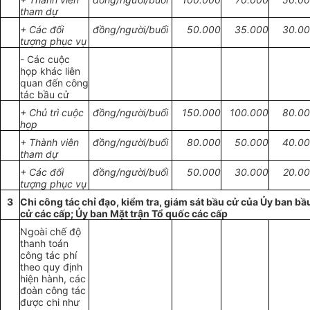
tham dự
+
Các
đối
đồng/người/buổi
50.000
35.000
30.0
tượng phục vụ
- Các cuộc
họp khác
li
ên
qu
a
n đến
công
tác bầu cử
+
Chủ
trì cuộc
đồng/người/buổi
150.000
1
00
.
000
80.0
họp
+ Thành viên
đồng/người/buổi
80
.
000
50.000
40
.
00
tham dự
+
Các
đối
đồng/người/buổi
50
.
000
30.000
20.0
tượng phục vụ
3
Chi
công tác
chỉ đạo
, kiểm tra,
giám sát
bầu c
ử của Ủy
ban bầ
cử c
á
c cấp;
Ủy ban
Mặ
t
trận Tổ qu
ố
c các cấp
Ngo
à
i ch
ế
độ
thanh toán
công
t
ác
phí
theo q
uy
định
hiện hành, các
đoàn
công
tác
đ
ược chi
như