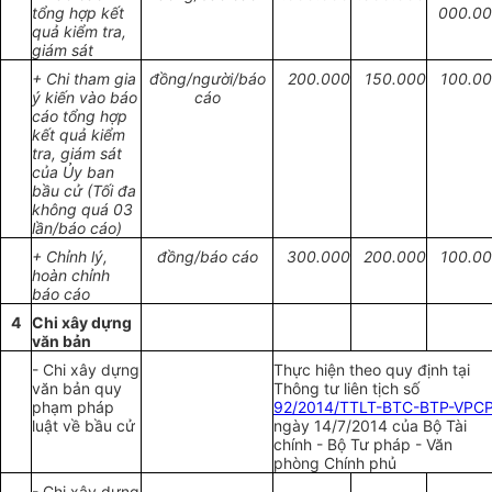
tổng
hợp
kết
000.0
qu
ả
kiểm tra
,
giám s
á
t
+ Chi tham gia
đồng/
người
/báo
200
.
000
150
.
000
1
00.0
ý kiến vào báo
c
á
o
cáo tổng hợp
kết quả kiểm
tra, giám sát
của Ủy ban
bầu cử (Tối đa
không quá 03
lần/báo cáo)
+
Ch
ỉ
nh
l
ý,
đồng/báo cáo
300.000
200.000
100.0
hoàn chỉnh
báo cáo
4
Chi xây dựng
văn bản
- Chi xây dựng
Thực hiện theo quy định tại
văn bản quy
Thông tư liên tịch số
phạm pháp
92/2014/TTLT-BTC-BTP-VPC
luật về bầu cử
ngày 14/7/2014 của Bộ Tài
chính - Bộ Tư pháp - Văn
phòng Chính phủ
- Chi xây dựng