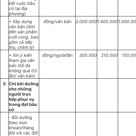
kết cuộc bầu
cử tại địa
phương)
+ Xây dựng
đồ
ng/văn bản
2.000.000
1
.400.0
00
1.
000.0
văn bản (tính
đến sản phẩm
cuối cùng, bao
gồm cả tiếp
thu, chỉnh lý)
+ Xin ý kiến
đồ
ng/
người/lần
300.000
2
1
0.000
1
50
.
00
tham gia văn
bản (tối đa
không quá 03
lần/ văn bản)
5
Chi bồi dưỡng
cho những
người trực
tiếp phục vụ
trong đợt bầu
cử
- Bồi dưỡng
theo mức
khoán/tháng
đối với các đối