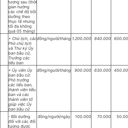
tượng sau (thời
gian hưởng
các chế độ bồi
dưỡng theo
thực tế nhưng
tối đa không
quá 05 tháng)
+ Chủ tịch, các
đồng/người/tháng
1.200.000
840.000
600.0
Phó chủ tịch
và Thư ký Ủy
ban bầu cử,
Trưởng các
tiểu ban
+ Ủy viên Ủy
đồng/người/tháng
900
.
000
630.000
450.0
ban bầu cử:
Phó trưởng
các tiểu ban,
thành viên tiểu
ban và các
thành viên tổ
giúp việc Ủy
ban bầu cử
- Bồi
dưỡng
đồ
ng/người/
ngày
100.000
70.000
50.0
đối với các đối
tượng được