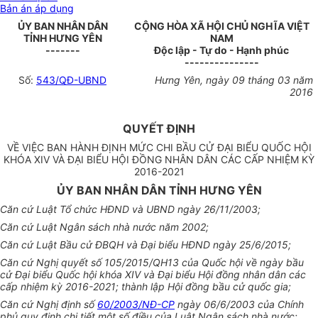
Bản án áp dụng
ỦY BAN NHÂN DÂN
CỘNG HÒA XÃ HỘI CHỦ NGHĨA VIỆT
TỈNH HƯNG YÊN
NAM
-------
Độc lập - Tự do - Hạnh phúc
---------------
Số:
543/QĐ-UBND
Hưng Yên
, ngày
09
tháng
03
năm
2016
QUYẾT ĐỊNH
VỀ VIỆC BAN HÀNH ĐỊNH MỨC CHI BẦU CỬ ĐẠI BIỂU QUỐC HỘI
KHÓA XIV VÀ ĐẠI BIỂU HỘI ĐỒNG NHÂN
D
ÂN CÁC CẤP NHIỆM KỲ
2016-2021
ỦY BAN NHÂN DÂN TỈNH HƯNG YÊN
Căn cứ
Luật
Tổ chức
HĐND và UBND ngày 26/11/2003;
Căn cứ
Luật Ngân sách nhà nước
năm
2002;
Căn cứ
Luật Bầu cử ĐBQH và Đại biểu HĐND ngày 25/6/2015;
Căn cứ Nghị quyết số
1
05/2015/
Q
H13
của
Quốc hội về
ngày
bầu
c
ử
Đại biểu
Quốc
hội khóa XIV và Đại biểu Hội đồng nhân dân các
cấp nhiệm kỳ 2016-2021; thành lập Hội đồng bầu cử quốc gia;
Căn cứ Nghị địn
h
số
60/2003/NĐ-CP
ngày 06/6/2003 của
Chính
phủ
quy đ
ị
nh chi tiế
t
một
số
điều
của Luật Ngân sách nhà nước;