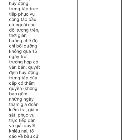
huy động,
trưng tập trực
tiếp phục vụ
công tác bầu
cử ngoài các
đối tượng trên,
thời gian
hưởng chế độ
chi bồi dưỡng
không quá 15
ngày trừ
trường hợp có
văn bản, quyết
định huy động,
trưng tập của
cấp có thẩm
quyền (không
bao gồm
những ngày
tham gia đoàn
kiểm tra, giám
sát, phục vụ
trực tiếp dân
và giải quyết
khiếu nại, tố
cáo về bầu cử,