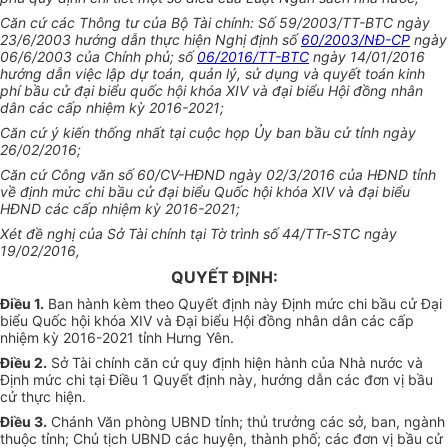
Căn cứ các Thông tư của Bộ Tài chính: Số 59/2
00
3/TT-BTC ngày
23/6/2003
hướng dẫn
thực hiện Nghị định số
60/2003/NĐ-CP
ngày
06/6/2003 của
Chính phủ
; số
06/2016/TT-BTC
ngày 14/01/2016
hướng dẫn
việc l
ậ
p dự toán, quản
l
ý, sử dụng và quyết toán kinh
phí bầu cử đại bi
ể
u quốc hội khóa
XIV
và đại
biểu
Hội đồng nhân
dân các cấp nh
i
ệm kỳ 2016-2021;
Căn cứ ý kiến thống
nhất tại cuộc họp
Ủy ban
bầu cử tỉnh ngày
26/02/2016;
Căn cứ Công
văn
số 60/CV-HĐND ngày 02/3/2016 của HĐND tỉnh
về
định mức chi bầu cử đại biểu Quốc hội khóa XIV và đại biểu
HĐND các cấp nhiệm kỳ 2016-2021;
Xét đề nghị của Sở Tài chính tại Tờ trình
số
44/TTr-STC ngày
19/02/2016,
QUYẾT ĐỊNH:
Điều 1.
Ban hành kèm theo Quyết định này Định mức chi bầu cử Đại
bi
ể
u Quốc hội khóa XIV và Đại biểu Hội đồng nhân dân các
cấp
nhiệm kỳ 2016
-
202
1
tỉnh Hưng Yên
.
Điều
2.
Sở Tài chính
căn cứ
quy định
h
iện hành
của
Nhà nước và
Đ
ị
nh mức chi tại Điều 1 Quyết đ
ị
nh này,
hướng dẫn
các
đơn vị
bầu
cử thực hiện.
Điều 3.
Chánh Văn phòng UBND tỉnh;
thủ trưởng
các sở, ban, ngành
thuộc tỉnh; Chủ tịch UBND các huyện,
thành phố
; các đơn vị b
ầ
u cử