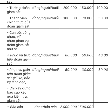
sau:
-
Trưởng đoàn
đồng/người/buổi
200.000
150
.
000
100
.
00
giám sát
-
Thành
viên
đồng/người/buổi
100.000
70.000
50.0
ch
í
nh thức của
đoàn giám sát
- Cán bộ,
công
chức, viên
chức
phục
vụ
đoàn giám sát
như sau:
+ Phục vụ
trực
đồng/người/buổi
80.000
50
.000
40.0
tiếp đoàn giám
sát
- Phục
vụ gián
đồng/người/buổi
50.000
30.
000
30
.
00
ti
ếp đoàn giám
sát (lái x
e
, b
ả
o
v
ệ lãnh
đạo)
- Chi
xây dựng
báo cáo kết
quả kiểm tra
,
giám sá
t
+
B
á
o cáo
đồng/
báo cáo
2.000.000
1
.500.000