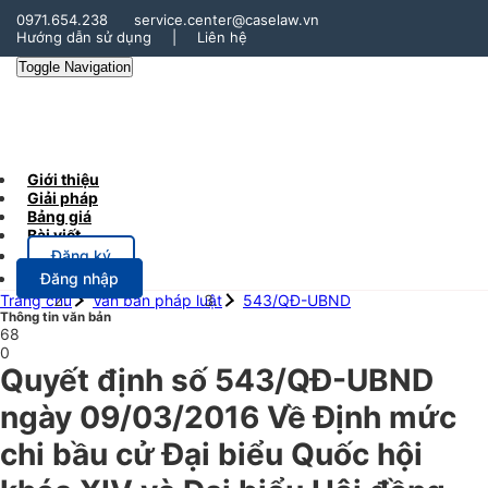
0971.654.238
service.center@caselaw.vn
Hướng dẫn sử dụng
|
Liên hệ
Toggle Navigation
Giới thiệu
Giải pháp
Bảng giá
Bài viết
Đăng ký
Đăng nhập
Trang chủ
Văn bản pháp luật
543/QĐ-UBND
Thông tin văn bản
68
0
Quyết định số 543/QĐ-UBND
ngày 09/03/2016 Về Định mức
chi bầu cử Đại biểu Quốc hội