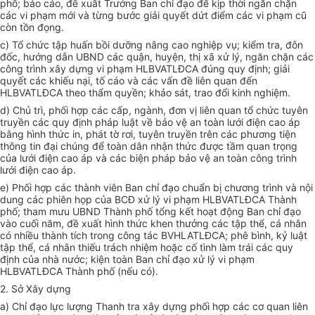
phố; báo cáo, đ
ề
xuất
Trưởng Ban chỉ đạo để kịp thời ngăn chặn
các vi phạm mới và từng bước giải quyết d
ứ
t điểm các vi phạm cũ
còn tồn đọng.
c) Tổ chức tập huấn bồi dưỡng nâng cao nghiệp vụ; kiểm tra, đôn
đốc, hướng d
ẫ
n UBND các quận, huyện, thị xã xử lý, ngăn chặn các
công trình xây dựng vi phạm HLBVATLĐCA đúng quy định; giải
quyết các khiếu nại, tố cáo và các vấn đề liên quan đến
HLBVATLĐCA theo thẩm quyền; khảo sát, trao đ
ổ
i kinh nghiệm.
d) Chủ trì, phối hợp các cấp, ngành, đơn vị liên quan tổ chức tuyên
truyền các quy định pháp luật
về
bảo vệ an toàn lưới điện cao áp
bằng hình thức in, phát tờ rơi, tuyên truy
ề
n trên các phương tiện
thông tin đại chúng để toàn dân nhận thức được t
ầ
m quan trọng
của lưới điện cao áp và các biện pháp bảo vệ an toàn công trình
lưới điện cao áp.
e)
Phối hợp
các thành viên Ban chỉ đạo chuẩn bị chương trình và nội
dung các phiên họp của BCĐ xử lý vi phạm HLBVATLĐCA Thành
phố; tham mưu UBND Thành phố tổng kết hoạt động Ban chỉ đạo
vào cuối năm, đề xuất hình thức khen thưởng các tập thể, cá nhân
có nhiều thành tích trong công tác BVHLATLĐCA; phê bình, kỷ luật
tập thể, cá nhân thiếu trách nhiệm hoặc cố tình làm trái các quy
định của nhà nước; kiện toàn Ban chỉ đạo xử lý vi phạm
HLBVATLĐCA
Thành phố
(nếu có).
2. Sở Xây dựng
a) Chỉ đạo lực lượng Thanh tra xây dựng phối hợp các cơ quan liên