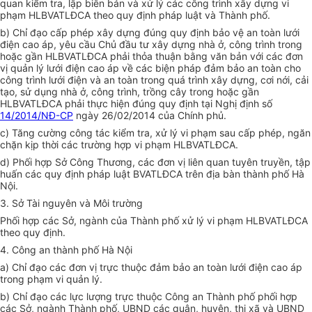
quan
kiểm tra
, lập biên bản và xử lý các công trình xây dựng vi
phạm HLBVATLĐCA theo quy định pháp luật và Thành phố.
b) Chỉ đạo cấp phép xây dựng đúng quy định bảo vệ an toàn lưới
điện cao áp, yêu c
ầ
u Chủ
đầu tư
xây dựng nhà ở, công trình trong
hoặc gần HLBVATLĐCA phải thỏa thuận b
ằ
ng văn bản với các đơn
vị quản lý lưới điện cao áp về các biện pháp đảm bảo an toàn cho
công trình lưới điện và an toàn trong quá trình xây dựng, cơi nới, cải
tạo, sử dụng nhà ở, công trình, trồng cây trong hoặc g
ầ
n
HLBVATLĐCA phải thực hiện đúng quy định tại Nghị định số
14/2014/NĐ-CP
ngày 26/02/2014 của Chính phủ.
c) Tăng cường công tác kiểm tra, xử lý vi phạm sau cấp phép, ngăn
chặn kịp thời các trường hợp vi phạm HLBVATLĐCA.
d) Ph
ố
i h
ợ
p Sở Công Thương, các đơn vị liên quan tuyên truyền, tập
huấn các quy định pháp luật BVATLĐCA trên địa bàn thành phố Hà
Nội.
3. Sở Tài nguyên và Môi trường
Phối hợp
các Sở, ngành của Thành phố xử lý vi phạm HLBVATLĐCA
theo quy định.
4. Công an thành phố Hà Nội
a) Chỉ đạo các đơn vị trực thuộc đảm bảo an toàn lưới điện cao áp
trong phạm vi quản lý.
b) Chỉ đạo các lực lượng trực thuộc Công an Thành phố phối hợp
các Sở, ngành
Thành phố
, UBND các quận, huyện, thị xã và UBND