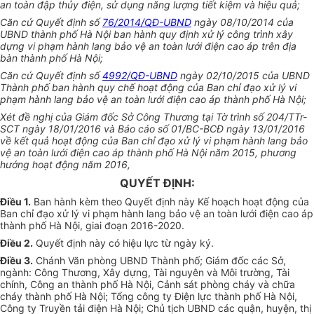
an toàn đập thủy điện, sử dụng năng lượng tiết kiệm và hiệu quả;
Căn cứ Quyết định số
76/2014/QĐ-UBND
ngày 08/10/2014 của
UBND thành phố Hà Nội ban hành quy định xử lý công trình xây
dựng vi phạm hành lang bảo vệ an toàn lưới điện cao áp trên địa
bàn thành phố Hà Nội;
Căn cứ Quyết định số
4992/QĐ-UBND
ngày 02/10/2015 của UBND
Thành phố ban hành quy chế hoạt động của Ban chỉ đạo xử lý vi
phạm hành lang bảo vệ an toàn lưới điện cao áp thành phố Hà Nội;
Xét đề nghị của Giám đốc Sở Công Thương tại Tờ trình số 204/TTr-
SCT ngày 18/01/2016 và Báo cáo số 01/BC-BCĐ ngày 13/01/2016
về kết quả hoạt động của Ban chỉ đạo xử lý vi phạm hành lang bảo
vệ an toàn lưới điện cao áp thành phố Hà Nội năm 2015, phương
hướng hoạt động năm 2016,
QUYẾT ĐỊNH:
Điều 1.
Ban hành kèm theo Quyết định này Kế hoạch hoạt động của
Ban chỉ đạo xử lý vi phạm hành lang bảo vệ an toàn lưới điện cao áp
thành phố Hà Nội, giai đoạn 2016-2020.
Điều 2.
Quyết định này có hiệu lực từ ngày ký.
Điều 3.
Chánh Văn phòng UBND Thành phố; Giám đốc các Sở,
ngành: Công Thương, Xây dựng, Tài nguyên và Môi trường, Tài
chính, Công an thành phố Hà Nội, Cảnh sát phòng cháy và chữa
cháy thành phố Hà Nội; Tổng công ty Điện lực thành phố Hà Nội,
Công ty Truyền tải điện Hà Nội; Chủ tịch UBND các quận, huyện, thị