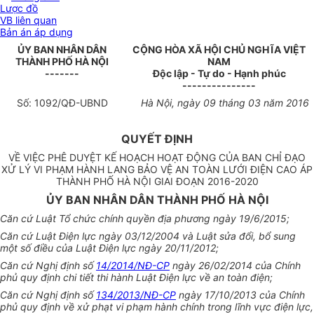
Lược đồ
VB liên quan
Bản án áp dụng
ỦY
BAN NHÂN DÂN
CỘNG HÒA XÃ HỘI CHỦ NGHĨA VIỆT
THÀNH PH
Ố
HÀ NỘI
NAM
-------
Độc lập - Tự do - Hạnh phúc
---------------
S
ố: 1
092/QĐ-UBND
Hà Nội, ngày 09
tháng
0
3 năm 2016
QUYẾT ĐỊNH
VỀ VIỆC PHÊ DUYỆT KẾ HOẠCH HOẠT ĐỘNG CỦA BAN CHỈ ĐẠO
XỬ LÝ VI PHẠM HÀNH LANG BẢO VỆ AN TOÀN LƯỚI ĐIỆN CAO ÁP
THÀNH PHỐ HÀ NỘI GIAI ĐOẠN 2016-2020
ỦY BAN NHÂN DÂN THÀNH PHỐ HÀ NỘI
Căn cứ Luật Tổ chức chính quyền địa phương ngày 19/6/2015;
Căn cứ Luật Điện lực ngày 03/12/2004 và Luật sửa đổi, bổ sung
một số điều của Luật Điện lực ngày 20/11/2012;
Căn cứ Ngh
ị
định số
14/2014/NĐ-CP
ngày 26/02/2014 của Chính
phủ quy định chi tiết thi hành Luật Điện lực về an toàn điện;
Căn cứ Nghị định số
134/2013/NĐ-CP
ngày 17/10/2013 của Chính
phủ quy định về xử phạt vi phạm hành chính trong lĩnh vực điện lực,