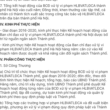
7. Tổng kết hoạt động của BCĐ xử lý vi phạm HLBVATLĐCA thành
phố Hà Nội vào cuối năm; Đồng thời, khen thưởng các tập thể, cá
nhân có thành tích xuất sắc trong công tác bảo vệ HLBVATLĐCA
trên địa bàn thành phố Hà Nội.
IV. KINH PHÍ THỰC HIỆN
- Giai đoạn 2016-2020, kinh phí thực hiện
Kế hoạch
hoạt động của
Ban chỉ đạo xử lý vi phạm HLBVATLĐCA thành phố Hà Nội được bố
trí từ nguồn ngân sách
Thành phố
.
- Kinh phí thực hiện
Kế hoạch
hoạt động của Ban chỉ đạo xử lý vi
phạm HLBVATLĐCA thành phố Hà Nội hàng năm: căn cứ vào Kế
hoạch năm được duyệt và khả năng cân đ
ố
i ngân sách Thành phố.
V. PHÂN CÔNG THỰC HIỆN
1. Sở Công Thương
a) Chủ trì tổ chức thực hiện Kế hoạch hoạt động BCĐ xử lý vi phạm
HLBVATLĐCA Thành phố, giai đoạn 2016-2020; đôn đốc, theo dõi
tình hình thực hiện
Kế hoạch
; t
ổ
ng hợp, báo cáo
UBND
Thành phố.
Hàng năm, chủ trì xây dựng, trình UBND Thành phố phê duyệt Kế
hoạch hoạt động từng năm của BCĐ xử lý vi phạm HLBVATLĐCA
Thành phố; lập đề cương, dự toán kinh phí hoạt động và quản lý
kinh phí theo quy định pháp luật và Thành phố.
b) Tổng hợp các
trường hợp
vi phạm HLBVATLĐCA và đề xuất biện
pháp, phương án xử lý vi phạm đúng quy định pháp luật và Thành