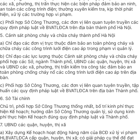
các xã, phường, thị tr
ấ
n thực hiện các biện pháp đảm bảo an ninh,
an toàn các công trình điện; thường xuyên
kiểm tra
, kịp thời phát
hiện, xử lý các
trường hợp
vi phạm.
c) Phối hợp Sở Công Thương, các đơn vị liên quan tuyên truyền các
quy định pháp luật
về
BVATLĐCA trên địa bàn thành phố Hà Nội.
5. Cảnh sát phòng cháy và chữa cháy thành phố Hà Nội
a) Chỉ đạo các đơn vị trực thuộc đảm bảo an toàn phòng cháy và
chữa cháy các công trình lưới điện cao áp trong phạm vi quản lý.
b) Chỉ đạo các lực lượng thuộc Cảnh sát phòng cháy và chữa cháy
phối hợp các Sở, ngành
Thành phố
, UBND các quận, huyện, thị xã
và UBND các xã, phường, thị trấn kiểm tra công tác đảm bảo an
toàn phòng chống cháy nổ các công trình lưới điện cao áp trên địa
bàn.
c) Phối hợp Sở Công Thương, các đơn vị liên quan tuyên truyền, tập
huấn các quy định pháp luật về BVATLĐCA trên địa bàn Thành phố.
6. Sở Tài chính
Chủ trì, phối hợp Sở Công Thương thống nhất, bố trí kinh phí thực
hiện Kế hoạch; hướng dẫn Sở Công Thương quản lý, sử dụng kinh
phí thực hiện Kế hoạch đúng quy định pháp luật và Thành phố.
7.
UBND
các quận, huyện, thị xã
a) Xây dựng Kế hoạch hoạt động hàng năm của BCĐ xử lý vi phạm
HLBVATLĐCA cấp quận, huyện, thị xã; có giải pháp cụ thể để đạt