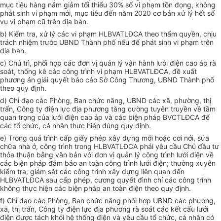
mục tiêu hàng năm giảm tối thiểu 30% số vi phạm tồn đọng, không
phát sinh vi phạm mới, mục tiêu đến năm 2020 cơ bản xử lý hết số
vụ vi phạm c
ũ
trên địa bàn.
b)
Kiểm tra
, xử lý các vi phạm HLBVATLĐCA theo thẩm quyền, chịu
trách nhiệm trước
UBND
Thành phố nếu để phát sinh vi phạm trên
địa bàn.
c) Chủ trì, phối hợp các đơn vị quản lý vận hành lưới điện cao áp rà
soát, th
ố
ng kê các công trình vi phạm HLBVATLĐCA, đề xuất
phương án giải quyết báo cáo Sở Công Thương, UBND Thành phố
theo quy định.
d) Chỉ đạo các Phòng, Ban chức năng, UBND các xã, phường, thị
trấn, Công ty điện lực địa phương tăng cường tuyên truyền về tầm
quan trọng của lưới điện cao áp và các biện pháp BVCTLĐCA để
các tổ chức, cá nhân thực hiện đúng quy định.
e) Trong quá trình cấp giấy phép xây dựng mới hoặc cơi nới, sửa
chữa nhà ở, công trình trong HLBVATLĐCA phải yêu cầu Chủ đầu tư
thỏa thuận b
ằ
ng văn bản với đơn vị quản lý công trình lưới điện về
các biện pháp đảm bảo an toàn công trình lưới điện; thường xuyên
kiểm tra, giám sát các công trình xây dựng liên quan đến
HLBVATLĐCA sau cấp phép, cương quyết đình chỉ các công trình
không thực hiện các biện pháp an toàn điện theo quy định.
f) Chỉ đạo các Phòng, Ban chức năng
phối hợp
UBND các phường,
xã, thị tr
ấ
n, Công ty điện lực địa phương rà soát các kết cấu lưới
điện được tách khỏi hệ thống điện và yêu cầu tổ chức, cá nhân có