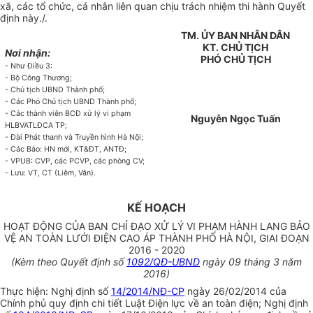
xã, các tổ chức, cá nhân liên quan chịu trách nhiệm thi hành Quyết
định này./.
TM. ỦY BAN NHÂN DÂN
KT. CHỦ TỊCH
Nơi nhận:
PHÓ CHỦ TỊCH
- Như Điều 3:
- Bộ Công Thương;
- Chủ tịch UBND Thành phố;
- Các Phó Chủ tịch UBND Thành phố;
- Các thành viên BCĐ xử lý vi phạm
Nguyễn Ngọc Tuấn
HLBVATLĐCA TP;
- Đài Phát thanh và Truyền hì
nh
Hà Nội;
- Các Báo: HN m
ớ
i, KT&ĐT, ANTĐ;
- VPUB: CVP, các PCVP, các phòng CV;
- Lưu: VT, CT (Liêm
,
Vân).
KẾ HOẠCH
HOẠT ĐỘNG CỦA BAN CHỈ ĐẠO XỬ LÝ VI PHẠM HÀNH LANG BẢO
VỆ AN TOÀN LƯỚI ĐIỆN CAO ÁP THÀNH PHỐ HÀ NỘI, GIAI ĐOẠN
2016 - 2020
(Kèm theo Quyết định số
1092/QĐ-UBND
ngày 09 tháng 3 năm
2016)
Thực hiện: Nghị định số
14/2014/NĐ-CP
ngày 26/02/2014 của
Chính phủ quy định chi tiết Luật Điện lực về an toàn điện; Nghị định