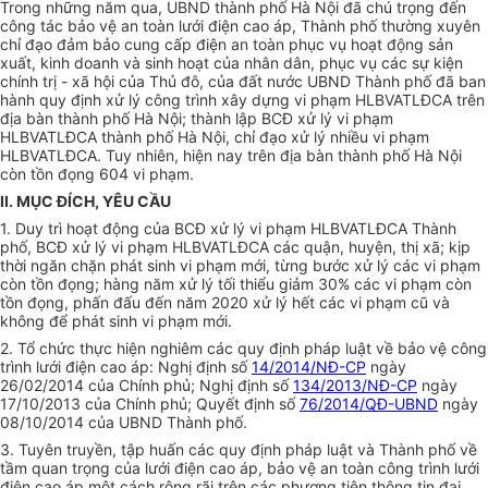
Trong những năm qua,
UBND
thành phố Hà Nội đã chú trọng đến
công tác bảo vệ an toàn lưới điện cao áp, Thành phố thường xuyên
chỉ đạo đảm bảo cung
cấp
điện an toàn phục vụ hoạt động sản
xuất, kinh doanh và sinh hoạt của nh
â
n d
â
n, phục vụ c
á
c sự ki
ệ
n
ch
í
nh trị - xã h
ộ
i của Thủ đô, của
đất
nước UBND
Thành phố
đã ban
hành quy định xử lý công trình xây dựng vi phạm HLBVATLĐCA trên
địa bàn thành phố Hà Nội; thành lập BCĐ x
ử
l
ý
vi phạm
HLBVATLĐCA th
à
nh ph
ố
Hà Nội, chỉ đạo xử lý nhi
ề
u vi phạm
HLBVATLĐCA. Tuy nhiên, hiện nay trên địa bàn thành phố Hà N
ộ
i
còn tồn đọng 604 vi phạm.
II. MỤC ĐÍCH, YÊU CẦ
U
1. Duy trì hoạt động của BCĐ xử lý vi phạm HLBVATLĐCA Thành
phố, BCĐ xử lý vi phạm HLBVATLĐCA các quận, huyện, thị xã; kịp
thời ngăn chặn phát sinh vi phạm mới, t
ừ
ng bước xử lý các vi phạm
còn tồn đọng; hàng năm xử lý tối thiểu giảm 30% các vi phạm còn
tồn đọng, phấn đấu đến năm 2020 xử lý hết các vi phạm cũ và
không để phát sinh vi phạm m
ớ
i.
2.
Tổ chức
thực hiện nghiêm các quy định pháp luật về bảo vệ công
trình lưới điện cao áp: Nghị định s
ố
14/2014/NĐ-CP
ngày
26/02/2014 của Chính phủ; Nghị định số
134/2013/NĐ-CP
ngày
17/1
0
/2
0
13 của Chính phủ; Quyết định số
76/2014/QĐ-UBND
ngày
08/10/2014 của UBND Thành phố.
3. Tuyên truyền, tập huấn các quy định pháp luật và Thành phố về
tầm quan trọng của lưới điện cao áp, bảo vệ an toàn công trình lưới
điện cao áp một cách rộng rãi trên các phương tiện thông tin đại