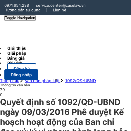
0971.654.238
service.center@caselaw.vn
Hướng dẫn sử dụng
|
Liên hệ
Toggle Navigation
Giới thiệu
Giải pháp
Bảng giá
Bài viết
Đăng ký
Đăng nhập
Trang chủ
Văn bản pháp luật
1092/QĐ-UBND
Thông tin văn bản
79
0
Quyết định số 1092/QĐ-UBND
ngày 09/03/2016 Phê duyệt Kế
hoạch hoạt động của Ban chỉ