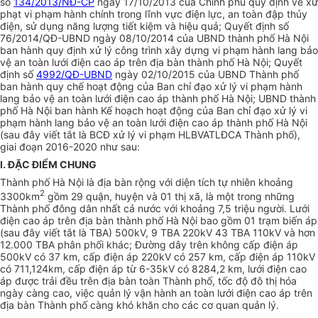
số
134/2013/NĐ-CP
ngày 17/10/2013 của Chính phủ quy định về xử
phạt vi phạm hành chính trong lĩnh vực điện lực, an toàn đập thủy
điện, sử dụng năng lượng tiết kiệm và hiệu quả; Quyết định số
76/2014/QĐ-
U
BND ngày 08/10/2014 của UBND thành ph
ố
Hà Nội
ban hành quy định xử lý công trình xây dựng vi phạm hành lang bảo
vệ an toàn lưới điện cao áp trên địa bàn thành phố Hà Nội; Quyết
định số
4992/QĐ-UBND
ngày 02/10/2015 của UBND Thành phố
ban hành quy chế hoạt động của Ban chỉ đạo xử lý vi phạm hành
lang bảo vệ an toàn lưới đi
ệ
n cao áp thành phố Hà Nội; UBND thành
phố Hà Nội ban hành Kế hoạch hoạt động của Ban chỉ đạo xử lý vi
phạm hành lang bảo vệ an toàn lưới điện cao áp thành phố Hà Nội
(sau đây vi
ế
t t
ắ
t là BCĐ xử lý vi phạm HLBVATLĐCA Thành phố),
giai đoạn 2016-2020 như sau:
I. ĐẶC ĐIỂM CHUNG
Thành phố Hà Nội là địa bàn rộng với diện tích tự nhiên khoảng
2
3300km
gồ
m 29 quận, huyện và 01 thị xã, là một trong những
Thành phố đông dân nhất cả nước với khoảng 7,5 triệu người. Lưới
điện cao áp trên địa bàn thành phố Hà Nội bao gồm 01 trạm biến áp
(sau đây viết tắt là TBA) 500kV, 9 TBA 220kV 43 TBA 1
10
kV và hơn
12.000 TBA phân phối khác; Đường dây trên không cấp điện áp
500kV có 37 km, cấp điện áp 220kV có 257 km, cấp điện áp 1
10
kV
c
ó
71
1
,124km,
cấp
điện áp từ 6-35kV có 8284,2 km, lưới điện cao
áp được trải đều trên đ
ị
a bàn toàn
Thành phố
, t
ố
c độ đô thị hóa
ngày càng cao, việc quản lý vận hành an toàn lưới điện cao áp trên
địa bàn Thành phố càng khó khăn cho các cơ quan quản lý.