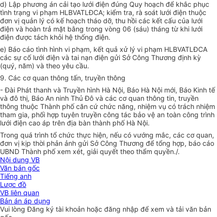
d) Lập phương án cải tạo lưới điện đúng Quy hoạch để khắc phục
tình trạng vi phạm HLBVATLĐCA; kiểm tra, rà soát lưới điện thuộc
đơn vị quản lý có
kế hoạch
tháo dỡ, thu h
ồ
i các
kết
c
ấ
u của lưới
điện và hoàn trả mặt bằng trong vòng 06 (sáu) tháng từ khi lưới
điện được tách khỏi hệ thống điện.
e) Báo cáo tình hình vi phạm, kết quả xử lý vi phạm HLBVATLĐCA
các sự c
ố
lưới điện và tai nạn điện gửi Sở Công Thương định kỳ
(quý, năm) và theo yêu cầu.
9. Các cơ quan thông tấn, truyền thông
- Đài Phát thanh và Truyền hình Hà Nội, Báo Hà Nội mới, Báo Kinh tế
và đô thị, Báo An ninh Thủ Đô và các cơ quan thông tin, truyền
thông thuộc
Thành phố
căn cứ chức năng, nhiệm vụ có trách nhiệm
tham gia, phối hợp tuyên truyền công tác bảo vệ an toàn công trình
lưới điện cao áp trên địa bàn thành phố Hà Nội.
Trong quá trình tổ chức thực hiện, nếu c
ó
vướng mắc, các cơ quan,
đơn vị kịp thời phản ảnh gửi Sở Công Thương để
tổng hợp
, bá
o
cáo
U
BND Thành ph
ố
xem xét, giải quyết theo thẩm quyền./.
Nội dung VB
Văn bản gốc
Tiếng anh
Lược đồ
VB liên quan
Bản án áp dụng
Vui lòng
Đăng ký
tài khoản hoặc
đăng nhập
để xem và tải văn bản