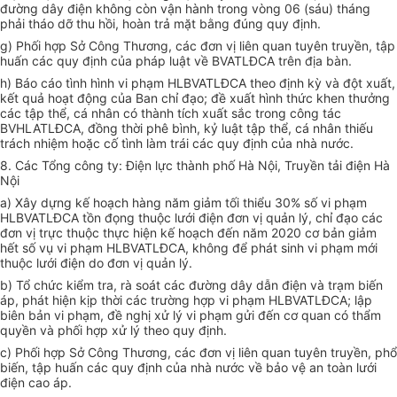
đường dây điện không còn vận hành trong vòng 06 (sáu) tháng
phải tháo dỡ thu hồi, hoàn trả mặt bằng đúng quy định.
g) Phối hợp Sở Công Thương, các đơn vị liên quan tuyên truyền, tập
huấn các quy định của pháp luật về BVATLĐCA trên địa bàn.
h) Báo cáo tình hình vi phạm HLBVATLĐCA theo định kỳ và đột xuất,
kết quả hoạt động của Ban chỉ đạo; đề xuất hình thức khen thưởng
các tập thể, cá nhân có thành tích xuất sắc trong công tác
BVHLATLĐCA, đồng thời phê bình, kỷ luật tập thể, cá nhân thiếu
trách nhiệm hoặc cố tình làm trái các quy định của nhà nước.
8. Các T
ổ
ng công ty: Điện lực thành phố Hà Nội, Truyền tải điện Hà
Nội
a) Xây dựng kế hoạch hàng năm giảm tối thiểu 30% số vi phạm
HLBVATLĐCA t
ồ
n đọng thuộc lưới điện đơn vị quản lý, chỉ đạo các
đơn vị trực thuộc thực hiện
kế hoạch
đ
ế
n năm 2020 cơ bản giảm
hết số vụ vi phạm HLBVATLĐCA, không để phát sinh vi phạm mới
thuộc lưới điện do đơn vị quản lý.
b) Tổ chức kiểm tra, rà soát các đường dây dẫn điện và trạm biến
áp, phát hiện kịp thời các trường hợp vi phạm HLBVATLĐCA; lập
biên bản vi phạm, đề nghị xử lý vi phạm gửi đ
ế
n cơ quan có thẩm
quyền và
phối hợp
xử lý theo quy định.
c) Phối hợp Sở Công Thương, các đơn vị liên quan tuyên truyền, phổ
bi
ế
n, tập hu
ấ
n các quy định của nhà nước về bảo vệ an toàn lưới
điện cao áp.