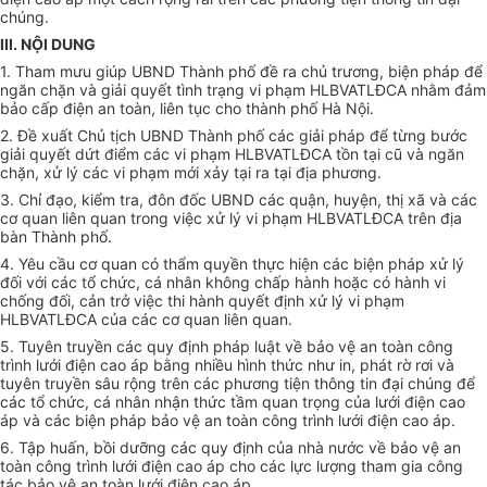
chúng.
III. NỘI DUNG
1. Tham mưu giúp UBND Thành phố đề ra chủ trương, biện pháp để
ngăn chặn và giải quyết tình trạng vi phạm HLBVATLĐCA nhằm đảm
bảo cấp điện an toàn, liên tục cho thành phố Hà Nội.
2. Đ
ề
xuất Chủ tịch UBND Thành phố các giải pháp để từng bước
giải
quyết
dứt đi
ể
m các vi phạm HLBVATLĐCA t
ồ
n tại cũ và ngăn
chặn, xử lý các vi phạm mới xảy tại ra tại địa phương.
3. Chỉ đạo, kiểm tra, đôn đốc UBND các quận, huyện, thị xã và các
cơ quan liên quan trong việc xử lý vi phạm HLBVATLĐCA trên địa
bàn Thành phố.
4. Yêu cầu cơ quan có thẩm quyền thực hiện các biện pháp xử lý
đối với các
tổ chức
, cá nhân không chấp hành hoặc có hành vi
chống đối, cản trở việc thi hành quyết định xử lý vi phạm
HLBVATLĐCA của các cơ quan liên quan.
5. Tuyên truyền các quy định pháp luật về bảo vệ an toàn công
trình lưới điện cao áp bằng nhiều hình thức như in, phát rờ rơi và
tuyên truyền sâu rộng trên các phương tiện thông tin đại chúng để
các tổ chức, cá nhân nhận thức tầm quan trọng của lưới điện cao
áp và các biện pháp bảo vệ an toàn công trình lưới điện cao áp.
6. Tập huấn, bồi dưỡng các quy định của nhà nước về bảo vệ an
toàn công trình lưới điện cao áp cho các lực lượng tham gia công
tác bảo vệ an toàn lưới điện cao áp.