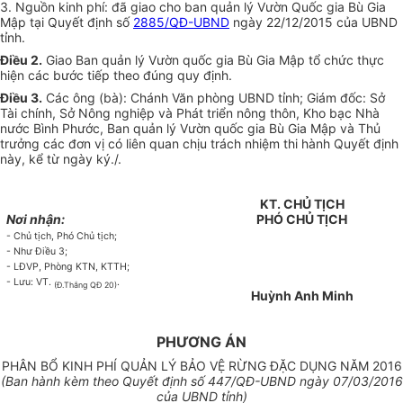
3. Nguồn kinh phí: đã giao cho ban quản lý Vườn Quốc gia Bù Gia
Mập tại Quyết định số
2885/QĐ-UBND
ngày 22/12/2015 của UBND
tỉnh.
Điều 2.
Giao Ban quản lý Vườn quốc gia Bù Gia Mập tổ chức thực
hiện các bước tiếp theo đúng quy định.
Điều 3.
Các ông (bà): Chánh Văn phòng
UBND
tỉnh; Giám đốc: Sở
Tài chính, Sở Nông nghiệp và Phát triển nông thôn, Kho bạc Nhà
nước Bình Phước, Ban quản lý Vườn quốc gia Bù Gia Mập và Thủ
trưởng các đơn vị có liên quan chịu trách nhiệm thi hành Quyết định
này, kể từ ngày ký./.
KT. CHỦ TỊCH
Nơi nhận:
PHÓ CHỦ TỊCH
- Chủ tịch, Phó Chủ tịch;
- Như Điều 3;
- LĐVP, Phòng KTN, KTTH;
- Lưu: VT
.
.
(Đ.Thắng QĐ 20)
Huỳnh Anh Minh
PHƯƠNG ÁN
PHÂN BỔ KINH PHÍ QUẢN LÝ BẢO VỆ RỪNG ĐẶC DỤNG NĂM 2016
(Ban
hành kèm theo Quyết định
số 44
7
/QĐ-UBND ngày
07
/0
3
/2016
của UBND t
ỉ
nh)