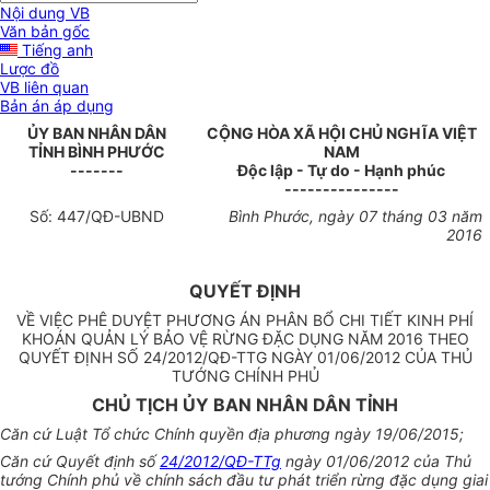
Nội dung VB
Văn bản gốc
Tiếng anh
Lược đồ
VB liên quan
Bản án áp dụng
ỦY BAN NHÂN DÂN
CỘNG HÒA XÃ HỘI CHỦ NGHĨA VIỆT
TỈNH BÌNH PHƯỚC
NAM
-------
Độc lập - Tự do - Hạnh phúc
---------------
Số: 44
7
/QĐ-UBND
Bình Phước, ngày
07
tháng
03
năm
20
1
6
QUYẾT ĐỊNH
VỀ VIỆC PHÊ DUYỆT PHƯƠNG ÁN PHÂN BỔ CHI TIẾT KINH PHÍ
KHOÁN QUẢN LÝ BẢO VỆ RỪNG ĐẶC DỤNG NĂM 2016 THEO
QUYẾT ĐỊNH SỐ 24/2012/QĐ-TTG NGÀY 01/06/2012 CỦA THỦ
TƯỚNG CHÍNH PHỦ
CHỦ TỊCH ỦY BAN NHÂN DÂN TỈNH
Căn cứ Luật Tổ chức Chính quyền địa phương ngày 19/06/2015;
Căn cứ Quyết định số
24/2012/QĐ-TTg
ngày 01/06/2012 của Thủ
tướng Chính phủ về chính sách đầu tư phát triển rừng đặc dụng giai