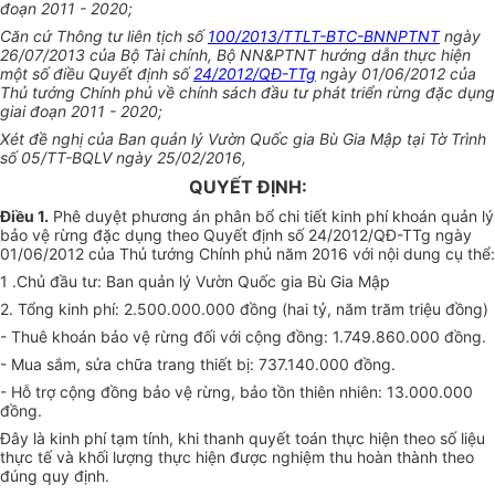
đoạn 2011 - 2020;
Căn cứ Thông tư liên tịch số
100/2013/TTLT-BTC-BNNPTNT
ngày
26/07/2013 của Bộ Tài chính, Bộ NN&PTNT hướng dẫn thực hiện
một số điều Quyết định số
24/2012/QĐ-TTg
ngày 01/06/2012 của
Thủ tướng Chính phủ về chính sách đầu tư phát triển rừng đặc dụng
giai đoạn 2011 - 2020;
Xét đề nghị của Ban quản lý Vườn Quốc gia Bù Gia Mập tại Tờ Trình
số 05/TT-BQLV ng
à
y 25/02/2016,
QUYẾT ĐỊNH:
Điều 1.
Phê duyệt phương án phân bổ chi tiết kinh phí k
hoán
quản lý
bảo vệ rừng đặc
d
ụng theo Quyết định số 24/2
01
2/QĐ-TTg ngày
01/06/2012 của Thủ tướng Chính phủ năm 2016 với nội dung cụ thể:
1 .Chủ đầu tư: Ban quản lý Vườn Quốc gia Bù Gia Mập
2. Tổng kinh phí: 2.500.000.000 đồng (hai tỷ, năm trăm triệu đồng)
- Thuê k
hoán
bảo vệ rừng đối với cộng đồng: 1.749.860.000 đồng.
- Mua sắm, sửa chữa trang thiết bị: 737.140.000 đồng.
- Hỗ trợ cộng đồng bảo vệ rừng, bảo tồn thiên nhiên: 13.000.000
đồng.
Đây là kinh phí tạm tính, khi thanh quyết toán thực hiện theo số l
i
ệu
thực tế và khối lượng thực hiện được nghiệm thu hoàn thành theo
đúng quy định.