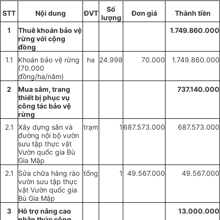
Số
STT
Nội dung
ĐVT
Đơn
giá
Thành tiền
l
ượ
ng
1
Thuê k
hoán
bảo vệ
1.749.860.000
rừng
với cộng
đồng
1.1
K
hoán
bảo vệ rừng
ha
24.998
70.000
1.749.860.000
(70.000
đồng/ha/năm)
2
Mua sắm, trang
737.140.000
thiết bị phục vụ
công tác bảo vệ
rừng
2.1
Xây dựng sân và
trạm
1
687.573
.
000
687.573.000
đường nội bộ vườn
sưu tập thực vật
Vườn quốc gia Bù
Gia Mập
2.1
Sửa chữa hàng rào
tổng
1
49.567.000
49.567.000
vườn sưu tập thực
vật Vườn quốc gia
Bù Gia Mập
3
Hỗ trợ nâng cao
13.000.000
nhận thức cộng