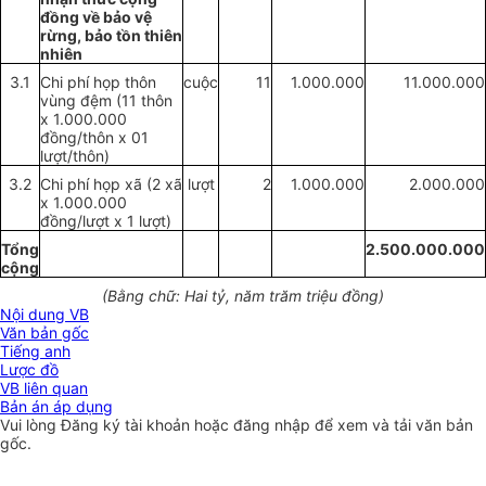
đồng về bảo vệ
rừng, bảo tồn thiên
nhiên
3.1
Chi phí họp thôn
cuộc
11
1.000.000
11.000.000
vùng đệm (11 thôn
x
1.000.000
đồng/thôn
x
01
lượt/thôn)
3.2
Chi phí họp xã (2 xã
lượt
2
1.000.000
2.000.000
x
1.000.000
đồng/lượt
x
1 lượt)
Tổng
2.500.000.000
cộng
(Bằng chữ: H
a
i t
ỷ
, năm trăm triệu đồng)
Nội dung VB
Văn bản gốc
Tiếng anh
Lược đồ
VB liên quan
Bản án áp dụng
Vui lòng
Đăng ký
tài khoản hoặc
đăng nhập
để xem và tải văn bản
gốc.