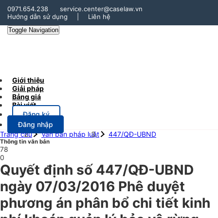
0971.654.238
service.center@caselaw.vn
Hướng dẫn sử dụng
|
Liên hệ
Toggle Navigation
Giới thiệu
Giải pháp
Bảng giá
Bài viết
Đăng ký
Đăng nhập
Trang chủ
Văn bản pháp luật
447/QĐ-UBND
Thông tin văn bản
78
0
Quyết định số 447/QĐ-UBND
ngày 07/03/2016 Phê duyệt
phương án phân bổ chi tiết kinh