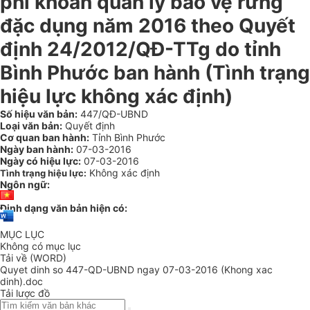
phí khoán quản lý bảo vệ rừng
đặc dụng năm 2016 theo Quyết
định 24/2012/QĐ-TTg do tỉnh
Bình Phước ban hành (Tình trạng
hiệu lực không xác định)
Số hiệu văn bản:
447/QĐ-UBND
Loại văn bản:
Quyết định
Cơ quan ban hành:
Tỉnh Bình Phước
Ngày ban hành:
07-03-2016
Ngày có hiệu lực:
07-03-2016
Không xác định
Tình trạng hiệu lực:
Ngôn ngữ:
Định dạng văn bản hiện có:
MỤC LỤC
Không có mục lục
Tải về (WORD)
Quyet dinh so 447-QD-UBND ngay 07-03-2016 (Khong xac
dinh).doc
Tải lược đồ