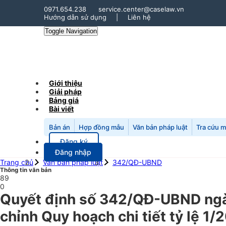
0971.654.238
service.center@caselaw.vn
Hướng dẫn sử dụng
|
Liên hệ
Toggle Navigation
Giới thiệu
Giải pháp
Bảng giá
Bài viết
Bản án
Hợp đồng mẫu
Văn bản pháp luật
Tra cứu 
Đăng ký
Đăng nhập
Trang chủ
Văn bản pháp luật
342/QĐ-UBND
Thông tin văn bản
89
0
Quyết định số 342/QĐ-UBND ngày
chỉnh Quy hoạch chi tiết tỷ lệ 