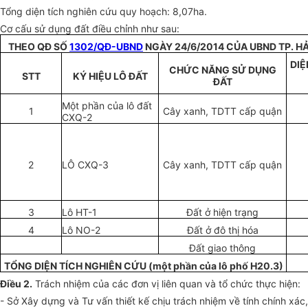
Tổng diện tích nghiên cứu quy hoạch: 8,07ha.
Cơ cấu sử dụng đất điều chỉnh như sau:
THEO QĐ SỐ
1302/QĐ-UBND
NGÀY 24/6/2014 CỦA UBND TP. H
DIỆ
CHỨC NĂNG SỬ DỤNG
STT
KÝ HIỆU LÔ ĐẤT
ĐẤT
Một ph
ầ
n của lô đất
1
Cây xanh, TDTT cấp quận
CXQ-2
2
LÔ CXQ-3
Cây xanh, TDTT cấp quận
3
Lô HT-1
Đ
ấ
t ở hiện trạng
4
Lô NO-2
Đất ở
đô thị hóa
Đ
ấ
t giao thông
TỔNG DIỆN TÍCH NGHIÊN CỨU (một phần của lô phố H20.3)
Điều 2.
Trách nhiệm của các đơn v
ị
liên quan và tổ chức
thực hiện:
-
Sở Xây dựng và Tư vấn thiết kế chịu trách nhiệm về tính chính
xác