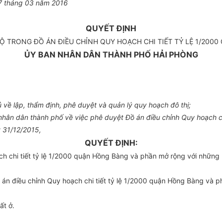
7
tháng
0
3 năm 2016
QUYẾT ĐỊNH
BỘ TRONG ĐỒ ÁN ĐIỀU CHỈNH QUY HOẠCH CHI TIẾT TỶ LỆ 1/20
ỦY BAN NHÂN DÂN THÀNH PHỐ HẢI PHÒNG
về lập, thẩm định, phê duyệt và quản lý quy hoạch đô thị;
ân dân thành phố về việc phê duyệt Đồ án điều chỉnh Quy hoạch ch
 31/12/2015,
QUYẾT ĐỊNH:
ch chi tiết tỷ lệ 1/2000 quận Hồng Bàng và phần mở rộng với những 
n điều chỉnh Quy hoạch chi tiết tỷ lệ 1/2000 quận Hồng Bàng và p
ất ở.