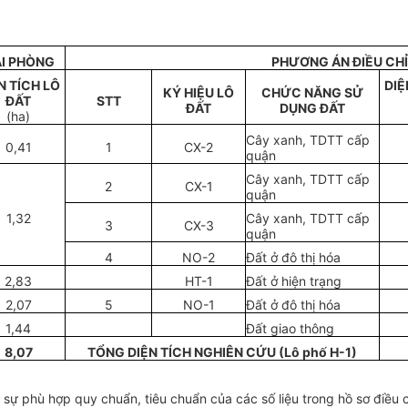
ẢI PHÒNG
PHƯƠNG ÁN ĐIỀU CH
N TÍCH LÔ
DIỆ
KÝ HIỆU LÔ
CHỨC NĂNG SỬ
ĐẤT
STT
ĐẤT
DỤNG ĐẤT
(ha)
Cây xanh, TDTT cấp
0,
41
1
CX-2
quận
Cây xanh, TDTT cấp
2
CX-1
quận
1,32
Cây xanh, TDTT cấp
3
CX-3
quận
4
NO-2
Đ
ấ
t ở đô th
ị
hóa
2,83
HT-1
Đ
ấ
t ở hiện
tr
ạng
2,07
5
NO-1
Đất ở
đô thị hóa
1,44
Đ
ấ
t giao thông
8,07
TỔNG DIỆN TÍCH NGHIÊN CỨU
(L
ô phố H
-1
)
, sự
phù hợp quy chu
ẩ
n, tiêu chuẩn của các số liệu trong hồ sơ điều