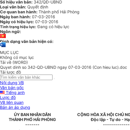
Số hiệu văn bản:
342/QĐ-UBND
Loại văn bản:
Quyết định
Cơ quan ban hành:
Thành phố Hải Phòng
Ngày ban hành:
07-03-2016
Ngày có hiệu lực:
07-03-2016
Đang có hiệu lực
Tình trạng hiệu lực:
Ngôn ngữ:
Định dạng văn bản hiện có:
MỤC LỤC
Không có mục lục
Tải về (WORD)
Quyet dinh so 342-QD-UBND ngay 07-03-2016 (Con hieu luc).doc
Tải lược đồ
Nội dung VB
Văn bản gốc
Tiếng anh
Lược đồ
VB liên quan
Bản án áp dụng
ỦY BAN NHÂN DÂN
CỘNG HÒA XÃ HỘI CHỦ N
THÀNH PHỐ HẢI PHÒNG
Độc lập - Tự do - H
-------
-------------