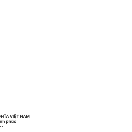
GHĨA VIỆT NAM
ạnh phúc
--