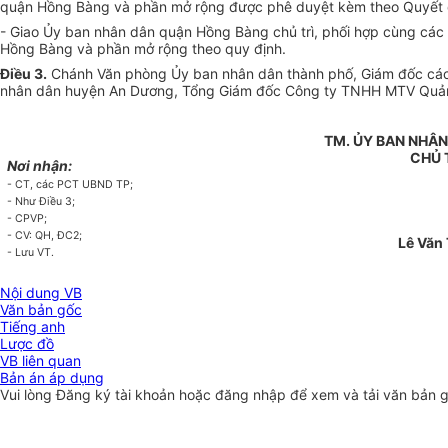
quận Hồng Bàng và phần mở rộng được phê duyệt kèm theo Quyết 
- Giao Ủy ban nhân dân quận Hồng Bàng chủ trì, phối hợp cùng các c
Hồng Bàng và phần mở rộng theo quy định.
Điều 3.
Chánh Văn phòng Ủy ban nhân dân thành phố, Giám đốc các 
nhân dân huyện An Dương, Tổng Giám đốc Công ty TNHH MTV Quản l
TM. ỦY BAN NHÂ
CHỦ 
Nơi nhận:
- CT, các PCT UBND TP;
- Như Điều 3;
- CPVP;
- CV: QH, ĐC2;
Lê Văn
- Lưu VT.
Nội dung VB
Văn bản gốc
Tiếng anh
Lược đồ
VB liên quan
Bản án áp dụng
Vui lòng
Đăng ký
tài khoản hoặc
đăng nhập
để xem và tải văn bản 