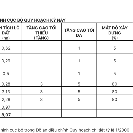
ỈNH CỤC BỘ QUY HOẠCH KỲ NÀY
N TÍCH LÔ
TẦNG CAO TỐI
MẬT ĐỘ XÂY
TẦNG CAO TỐI
ĐẤT
THIỂU
DỰNG
ĐA
(ha)
(TẦNG)
(%)
0,62
1
5
0,29
1
5
0,5
1
5
0,28
3
5
80
3,13
3
5
80
2,28
3
5
80
0,97
8,07
 chỉnh cục bộ trong Đồ án điều chỉnh Quy hoạch chi tiết tỷ lệ 1/2000