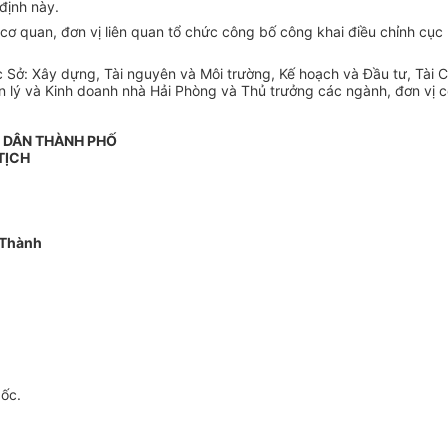
định này.
ơ quan, đơn vị liên quan tổ chức công bố công khai điều chỉnh cục 
Sở: Xây dựng, Tài nguyên và Môi trường, K
ế
hoạch và Đầu tư, Tài 
ý và Kinh doanh nhà Hải Phòng và Thủ trưởng các ngành, đ
ơn
vị 
N DÂN THÀNH PHỐ
TỊCH
 Thành
gốc.