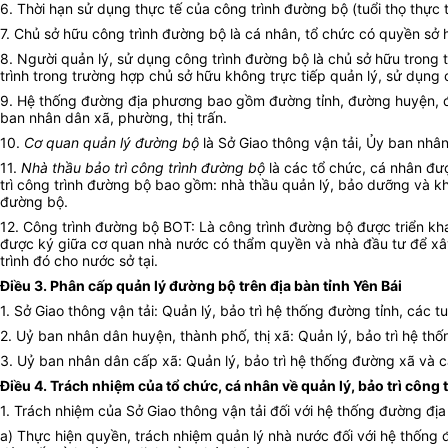
6. Thời hạn sử dụng thực tế của công trình đường bộ (tuổi thọ thự
7. Chủ sở hữu công trình đường bộ là cá nhân, tổ chức có quyền sở 
8. Người quản lý, sử dụng công trình đường bộ là chủ sở hữu trong
trình trong trường hợp chủ sở hữu không trực tiếp quản lý, sử dụng 
9. Hệ thống đường địa phương bao gồm đường tỉnh, đường huyện, đư
ban nhân dân xã, phường, thị trấn.
10.
Cơ quan quản lý đường bộ
là Sở Giao thông vận tải, Ủy ban nh
11.
Nhà thầu bảo trì công trình đường bộ
là các tổ chức, cá nhân đư
trì công trình đường bộ bao gồm: nhà thầu quản lý, bảo dưỡng và kh
đường bộ.
12. Công trình đường bộ BOT: Là công trình đường bộ được triể
được ký giữa cơ quan nhà nước có thẩm quyền và nhà đầu tư để xây 
trình đó cho nước sở tại.
Điều 3. Phân cấp quản lý đường bộ trên địa bàn tỉnh Yên Bái
1. Sở Giao thông vận tải:
Quản lý, bảo trì hệ thống đường tỉnh, các 
2. Uỷ ban nhân dân huyện, thành phố, thị xã:
Quản lý, bảo trì hệ th
3. Uỷ ban nhân dân cấp xã:
Quản lý, bảo trì hệ thống đường xã và
Điều 4. Trách nhiệm của tổ chức, cá nhân về quản lý, bảo trì công
1. Trách nhiệm của Sở Giao thông vận tải đối với hệ thống đường đị
a) Thực hiện quyền, trách nhiệm quản lý nhà nước đối với hệ thống