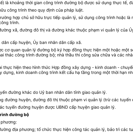
c tế) là khoảng thời gian công trình đường bộ được sử dụng thực tế
hữu công trình theo quy định của pháp luật.
 trường hợp chủ sở hữu trực tiếp quản lý, sử dụng công trình hoặc l
công trình.
ờng xã, đường đô thị và đường khác thuộc phạm vi quản lý của Ủy 
ân dân cấp huyện, Ủy ban nhân dân cấp xã.
ợc cơ quan quản lý đường bộ ký hợp đồng thực hiện một hoặc một số
ai thác công trình đường bộ; nhà thầu thi công sửa chữa và các nhà 
n khai thực hiện theo hình thức Hợp đồng xây dựng - kinh doanh - ch
dựng, kinh doanh công trình kết cấu hạ tầng trong một thời hạn nhấ
tuyến đường khác do
Uỷ ban nhân dân tỉnh giao quản
lý
.
ống đường huyện, đường đô thị thuộc phạm vi quản lý (trừ các tuyến 
 các tuyến đường huyện được UBND cấp huyện giao quản lý.
 trình đường bộ
a phương:
 đường địa phương; tổ chức thực hiện công tác quản lý, bảo trì các