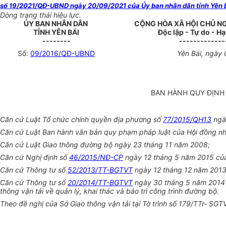
số 19/2021/QĐ-UBND ngày 20/09/2021 của Ủy ban nhân dân tỉnh Yên B
Dòng trạng thái hiệu lực.
ỦY BAN NHÂN DÂN
CỘNG HÒA XÃ HỘI CHỦ N
TỈNH YÊN BÁI
Độc lập - Tự do - H
--------
-------------
Số:
09/2016/QĐ-UBND
Yên Bái, ngày
BAN HÀNH QUY ĐỊNH Q
Căn cứ Luật Tổ chức chính quyền địa phương số
77/2015/QH13
ngà
Căn cứ Luật Ban hành văn bản quy phạm pháp luật của Hội đồng n
Căn cứ Luật Giao thông đường bộ ngày 23 tháng 11 năm 2008;
Căn cứ Nghị định số
46/2015/NĐ-CP
ngày 12 tháng 5 năm 2015 của Ch
Căn cứ Thông tư số
52/2013/TT-BGTVT
ngày 12 tháng 12 năm 2013 c
Căn cứ Thông tư số
20/2014/TT-BGTVT
ngày 30 tháng 5 năm 2014 của
thông vận tải về quản lý, khai thác và bảo trì công trình đường bộ.
Theo đề nghị của Sở Giao thông vận tải tại Tờ trình số 179/TTr- SGTVT ng