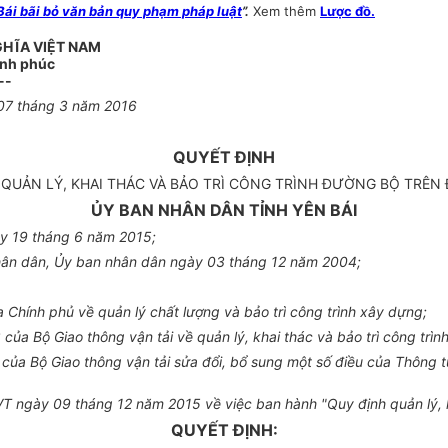
ái bãi bỏ văn bản quy phạm pháp luật
”.
Xem thêm
Lược đồ.
GHĨA VIỆT NAM
ạnh phúc
--
 07 tháng 3 năm 2016
QUYẾT ĐỊNH
UẢN LÝ, KHAI THÁC VÀ BẢO TRÌ CÔNG TRÌNH ĐƯỜNG BỘ TRÊN ĐI
ỦY BAN NHÂN DÂN TỈNH YÊN BÁI
y 19 tháng 6 năm 2015;
hân dân, Ủy ban nhân dân ngày 03 tháng 12 năm 2004;
ính phủ về quản lý chất lượng và bảo trì công trình xây dựng;
ủa Bộ Giao thông vận tải về quản lý, khai thác và bảo trì công trìn
 Bộ Giao thông vận tải sửa đổi, bổ sung một số điều của Thông 
ày 09 tháng 12 năm 2015 về việc ban hành "Quy định quản lý, khai tha
QUYẾT ĐỊNH: