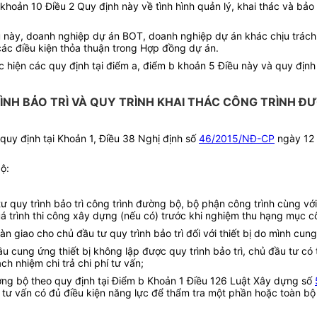
i khoản 10 Điều 2 Quy định này về tình hình quản lý, khai thác và bả
iều này, doanh nghiệp dự án BOT, doanh nghiệp dự án khác chịu trá
các điều kiện thỏa thuận trong Hợp đồng dự án.
hiện các quy định tại điểm a, điểm b khoản 5 Điều này và quy định 
ÌNH BẢO TRÌ VÀ QUY TRÌNH KHAI THÁC CÔNG TRÌNH Đ
uy định tại Khoản 1, Điều 38 Nghị định số
46/2015/NĐ-CP
ngày 12 t
ộ:
quy trình bảo trì công trình đường bộ, bộ phận công trình cùng với 
quá trình thi công xây dựng (nếu có) trước khi nghiệm thu hạng mục c
àn giao cho chủ đầu tư quy trình bảo trì đối với thiết bị do mình cung
ầu cung ứng thiết bị không lập được quy trình bảo trì, chủ đầu tư có
ch nhiệm chi trả chi phí tư vấn;
ờng bộ theo quy định tại Điểm b Khoản 1 Điều 126 Luật Xây dựng số
 tư vấn có đủ điều kiện năng lực để thẩm tra một phần hoặc toàn bộ qu