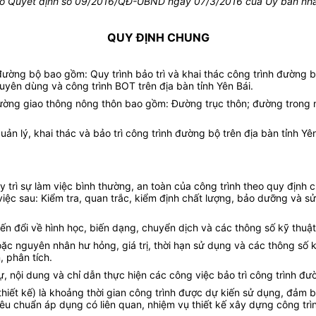
o Quyết định số 09/2016/QĐ-
UBND
ngày 07/
3/
2016 của
Ủy ban
nhâ
QUY ĐỊNH CHUNG
nh đường bộ bao gồm: Quy trình bảo trì và khai thác công trình đường 
 chuyên dùng và công trình BOT trên địa bàn tỉnh Yên Bái.
 đường giao thông nông thôn bao gồm: Đường trục thôn; đường tron
ản lý, khai thác và bảo trì công trình đường bộ trên địa bàn tỉnh Yên
y trì sự làm việc bình thường, an toàn của công trình theo quy định c
 việc sau: Kiểm tra, quan trắc, kiểm định chất lượng, bảo dưỡng và
biến đổi về hình học, biến dạng, chuyển dịch và các thông số kỹ thuậ
oặc nguyên nhân hư hỏng, giá trị, thời hạn sử dụng và các thông số
, phân tích.
h tự, nội dung và chỉ dẫn thực hiện các công việc bảo trì công trình đươ
ọ thiết kế) là khoảng thời gian công trình được dự kiến sử dụng, đảm
iêu chuẩn áp dụng có liên quan, nhiệm vụ thiết kế xây dựng công trìn