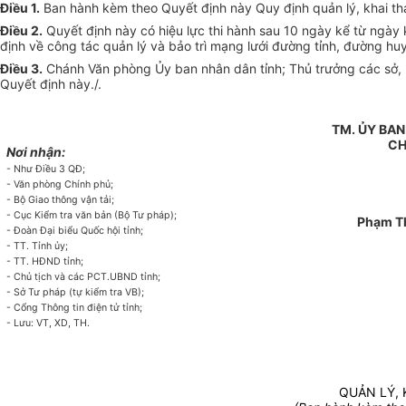
Điều 1.
Ban hành kèm theo Quyết định này Quy định quản lý, khai thác
Điều 2.
Quyết định này có hiệu lực thi hành sau 10 ngày kể từ ngày 
định về công tác quản lý và bảo trì mạng lưới đường tỉnh, đường hu
Điều 3.
Chánh Văn phòng Ủy ban nhân dân tỉnh; Thủ trưởng các sở, b
Quyết định này./.
TM. ỦY BAN
CH
Nơi nhận:
- Như Điều 3 QĐ;
- Văn phòng Chính phủ;
- Bộ Giao thông vận tải;
- Cục
Kiểm tra
văn bản (Bộ Tư pháp);
Phạm Th
- Đoàn Đại biểu Quốc hội tỉnh;
- TT. Tỉnh ủy;
- TT. HĐND tỉnh;
- Chủ tịch và các PCT.UBND tỉnh;
- Sở Tư pháp (tự kiểm tra VB);
- Cổng Thông tin điện tử tỉnh;
- Lưu: VT, XD, TH.
QUẢN LÝ,