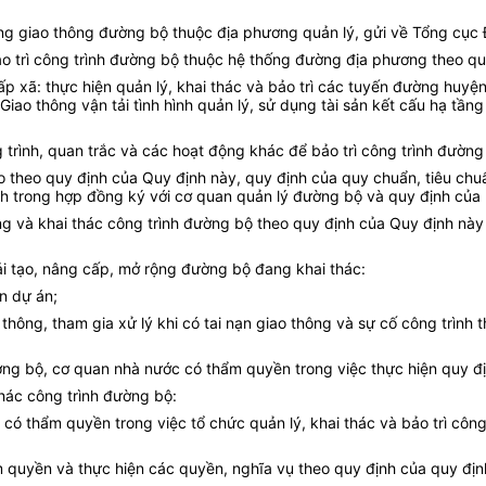
 tầng giao thông đường bộ thuộc địa phương quản lý, gửi về Tổng c
ảo trì công trình đường bộ thuộc hệ thống đường địa phương theo quy
 xã: thực hiện quản lý, khai thác và bảo trì các tuyến đường huyệ
ao thông vận tải tình hình quản lý, sử dụng tài sản kết cấu hạ tầng
 trình, quan trắc và các hoạt động khác để bảo trì công trình đường
heo quy định của Quy định này, quy định của quy chuẩn, tiêu chuẩn k
định trong hợp đồng ký với cơ quan quản lý đường bộ và quy định của 
ng và khai thác công trình đường bộ theo quy định của Quy định nà
ải tạo, nâng cấp, mở rộng đường bộ đang khai thác:
n dự án;
ông, tham gia xử lý khi có tai nạn giao thông và sự cố công trình t
ường bộ, cơ quan nhà nước có thẩm quyền trong việc thực hiện quy đị
hác công trình đường bộ:
có thẩm quyền trong việc tổ chức quản lý, khai thác và bảo trì côn
 quyền và thực hiện các quyền, nghĩa vụ theo quy định của quy định