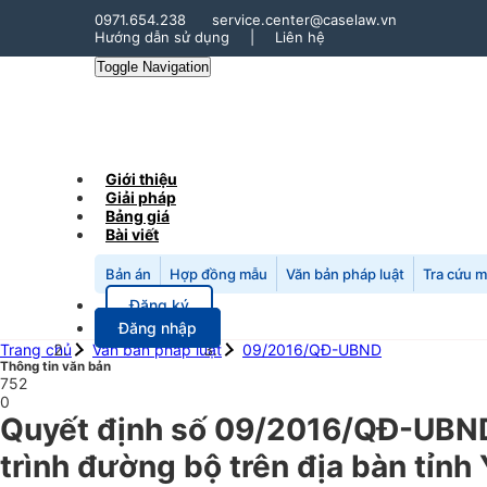
0971.654.238
service.center@caselaw.vn
Hướng dẫn sử dụng
|
Liên hệ
Toggle Navigation
Giới thiệu
Giải pháp
Bảng giá
Bài viết
Bản án
Hợp đồng mẫu
Văn bản pháp luật
Tra cứu 
Đăng ký
Đăng nhập
Trang chủ
Văn bản pháp luật
09/2016/QĐ-UBND
Thông tin văn bản
752
0
Quyết định số 09/2016/QĐ-UBND ng
trình đường bộ trên địa bàn tỉnh