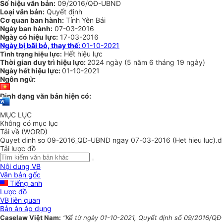
Số hiệu văn bản:
09/2016/QĐ-UBND
Loại văn bản:
Quyết định
Cơ quan ban hành:
Tỉnh Yên Bái
Ngày ban hành:
07-03-2016
Ngày có hiệu lực:
17-03-2016
Ngày bị bãi bỏ, thay thế:
01-10-2021
Hết hiệu lực
Tình trạng hiệu lực:
Thời gian duy trì hiệu lực:
2024 ngày
(
5 năm
6 tháng
19 ngày
)
Ngày hết hiệu lực:
01-10-2021
Ngôn ngữ:
Định dạng văn bản hiện có:
MỤC LỤC
Không có mục lục
Tải về (WORD)
Quyet dinh so 09-2016_QD-UBND ngay 07-03-2016 (Het hieu luc).
Tải lược đồ
Nội dung VB
Văn bản gốc
Tiếng anh
Lược đồ
VB liên quan
Bản án áp dụng
Caselaw Việt Nam:
“Kể từ ngày 01-10-2021, Quyết định số 09/2016/QĐ-UB