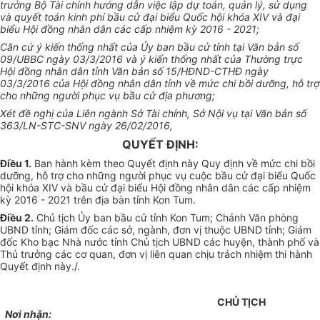
trưởng Bộ Tài chính hướng dẫn việc lập dự toán, qu
ả
n lý, sử dụng
và quyết toán kinh phí bầu cử đại bi
ể
u Quốc hội k
hóa
XIV và đại
bi
ể
u Hội đồng nhân dân các cấp nhiệm kỳ 2016 - 2021;
Căn cứ ý kiến thống nhất của
Ủy
ban bầu cử tỉnh tại Văn bản số
09/UBBC ngày 03/3/2016 và ý kiến thống nhất
của
Thường trực
Hội đồng nhân dân tỉnh Văn bản số 15/HĐND-CTHĐ n
g
ày
03/3/2016 của Hội đồng nhân dân tỉnh về mức chi b
ồ
i dưỡng, hỗ trợ
cho những người phục vụ bầu cử địa phương;
Xét đề nghị của Liên ngành Sở Tài chính, Sở Nội vụ tại Văn b
ả
n số
363/LN-STC-SNV ngày 26/02/2016,
QUYẾT ĐỊNH:
Điều 1.
Ban hành kèm theo Quyết định này
Q
uy định về mức chi bồi
dư
ỡ
ng, hỗ trợ cho những người phục vụ cuộc bầu cử đại bi
ể
u Quốc
hội k
hóa
XIV và bầu cử đại bi
ể
u Hội đồng nhân dân các cấp nhiệm
kỳ 2016 - 2021 trên địa bàn tỉnh Kon Tum.
Điều 2.
Chủ tịch
Ủy ban
bầu cử t
ỉ
nh Kon Tum; Chánh Văn phòng
UBND tỉnh; Giám đốc các sở, ngành,
đơn vị
thuộc UBND tỉnh; Giám
đốc Kho bạc Nhà nước tỉnh Chủ tịch
UBND
các huyện,
thành phố
và
Thủ trưởng các cơ quan, đơn vị liên quan chịu trách nhiệm thi hành
Q
uyết định này./.
CHỦ TỊCH
Nơi nhận: