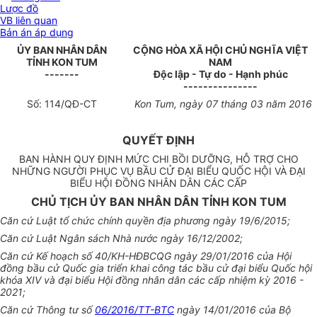
Lược đồ
VB liên quan
Bản án áp dụng
ỦY BAN NHÂN DÂN
CỘNG HÒA XÃ HỘI CHỦ NGHĨA VIỆT
TỈNH KON TUM
NAM
-------
Độc lập - Tự do - Hạnh phúc
---------------
Số:
114
/QĐ-CT
Kon Tum, ngày
07
tháng
0
3 năm 2016
QUYẾT ĐỊNH
BAN HÀNH QUY ĐỊNH MỨC CHI BỒI DƯỠNG, HỖ TRỢ CHO
NHỮNG NGƯỜI PHỤC VỤ BẦU CỬ ĐẠI BIỂU QUỐC HỘI VÀ ĐẠI
BIỂU HỘI ĐỒNG NHÂN DÂN CÁC CẤP
CHỦ TỊCH ỦY BAN NHÂN DÂN TỈNH KON TUM
Căn cứ Luật
tổ chức
chính quyền địa phương ngày 19/6/2015;
Căn cứ Luật Ngân sách Nhà nước ngày 16/12/2002;
Căn cứ
Kế hoạch
số 40/KH-HĐBCQG ngày 29/01/2016 của Hội
đồng b
ầ
u cử
Quốc
gia
triển khai
công tác bầu cử đại bi
ể
u Quốc hội
khóa XIV và đại biểu Hội đồn
g
nhân dân các cấp nhiệm kỳ 2016 -
2021;
Căn cứ Thông tư số
06/2016/TT-BTC
n
gà
y 14/01/2016 của Bộ