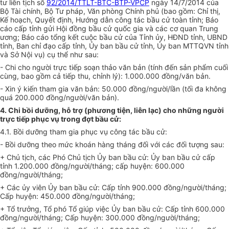
tư liên tịch số
92/2014/TTLT-BTC-BTP-VPCP
ngày 14/7/2014 của
Bộ Tài ch
í
nh, Bộ Tư pháp, Văn phòng Chính phủ (bao gồm: Chỉ thị,
Kế hoạch
,
Q
uyết định, Hướng dẫn công tác b
ầ
u cử toàn tỉnh; Báo
cáo
cấp
tỉnh
g
ửi Hội đồng b
ầ
u cử
quốc
gia và các cơ quan Trung
ương; Báo cáo t
ổ
ng
kết
cuộc bầu cử của Tỉnh ủy, HĐND tỉnh, UBND
tỉnh, Ban chỉ đạo cấp t
ỉ
nh,
Ủy ban
bầu cử tỉnh,
Ủy ban
MTTQVN tỉnh
và S
ở
Nội vụ)
cụ thể
như sau:
- Chi cho người trực ti
ế
p soạn thảo văn bản (tính đến sản
phẩm
cu
ố
i
cùng, bao gồm c
ả
tiếp thu, ch
ỉ
nh lý): 1.000.000 đồng/văn bản.
- Xin ý ki
ế
n tham gia văn bản: 50.000 đ
ồ
ng/người/l
ầ
n (t
ố
i đa không
quá 200.
00
0 đồng/người/văn bản).
4. Chi bồi d
ưỡ
ng, hỗ tr
ợ
(phương tiện, liên lạc) cho nh
ữ
ng ng
ườ
i
trực ti
ế
p phục vụ trong đ
ợ
t bầu cử:
4.1. B
ồ
i dư
ỡ
ng tham gia phục vụ công tác bầu cử:
- B
ồ
i dư
ỡ
ng theo mức k
hoán
hàng tháng đối với các đối tượng sau:
+ Ch
ủ
tịch, các Phó Ch
ủ
tịch
Ủ
y ban b
ầ
u c
ử
:
Ủ
y ban bầu cử cấp
tỉnh 1.200.
00
0 đồng/người/tháng; cấp huyện: 600.000
đồng/người/tháng;
+ Các ủy viên
Ủ
y ban bầu c
ử
:
C
ấp tỉnh 900.000 đồng/người/tháng;
Cấp huyện: 450.000 đồng/người/tháng;
+ Tổ trưởng, Tổ phó T
ổ
giúp việc
Ủy ban
bầu cử: Cấp tỉnh 600.000
đồng/người/tháng; Cấp huyện: 300.000 đồng/người/tháng;