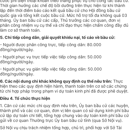
cước phí điện thoại k
hoán
theo tháng phục vụ cho công tác bầu cử.
Thời gian hưởng các ch
ế
độ b
ồ
i dư
ỡ
ng trên thực hiện từ khi thành
lập đ
ế
n thời
điểm
báo cáo kết quả bầu cử cho Hội đ
ồ
ng bầu cử
quốc gia và t
ổ
ng kết cuộc bầu cử. Mức hỗ trợ tối đa không quá 03
tháng.
Ủ
y ban bầu cử các
cấp
, Th
ủ
trưởng các cơ quan, đơn vị
phân công nhiệm vụ
cụ thể
và chỉ đạo thực hiện ch
ấ
m công đầy đủ
làm cơ sở thanh toán.
5. Chi tiếp công dân, gi
ả
i quyết khiếu nại, tố cáo về bầu cử:
- Người được phân công trực, tiếp công dân: 80.000
đồng/người/ngày.
- Người phục vụ trực tiếp việc tiếp công dân: 50.000
đồng/người/ngày.
- Người phục vụ gián ti
ế
p việc ti
ế
p công dân: 50.000
đồng/người/ngày.
6. Các nội dung chi khác không quy định cụ th
ể
nêu trên:
Thực
hiện theo các quy định hiện hành, thanh toán trên cơ s
ở
các chứn
g
từ chi hợp pháp trong phạm vi dự toán kinh phí đã được phê duyệt.
Điều 4. Tổ chức th
ự
c hiện
1. Căn cứ các mức chi quy định nêu trên,
Ủ
y ban bầu cử các huyện,
thành phố và các cơ quan,
đơn vị
liên quan có sử dụng kinh phí bầu
cử lập dự toán chi tiết, t
ổ
ng hợp chung vào dự toán kinh phí bầu cử
gửi về cơ quan Thường trực
Ủ
y ban bầu cử tỉnh (qua Sở Nội vụ).
Sở Nội vụ chịu trách nhiệm t
ổ
ng hợp, chủ trì, phối hợp với Sở Tài