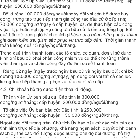
+ T
ổ
viên Tổ giúp việc: Cấp tỉnh: 500.000 đồng/người/tháng; Cấp
huyện: 200.
00
0 đồng/người/tháng;
- B
ồ
i dưỡng 100.000 đ
ồ
ng/người/ngày đ
ố
i với cán bộ được huy
động, trưng tập trực ti
ế
p tham gia công tác bầu cử ở cấp tỉnh;
70.000 đồng/người/ngày ở cấp huyện, xã, đ
ể
thực hiện các công
việc: Tập huấn nghiệp vụ công tác bầu cử;
kiểm tra
, t
ổ
ng h
ợ
p
kết
quả
bầu cử trong giờ hành chính
(không bao gồm những ngày tham
gia đoàn
kiểm tra
, giám sát; phục vụ trực tiếp dân)
. Thời gian thanh
toán không quá 15 ngày/người/tháng.
Trong quá trình thanh toán, các
tổ chức
, cơ quan, đơn vị sử dụng
kinh phí bầu cử ph
ả
i phân công nhiệm
vụ
cụ thể
cho từng thành
viên tham gia và ch
ấ
m công đầy đ
ủ
làm cơ s
ở
thanh toán.
- Riêng 02 ngày (ngày trước ngày bầu cử và ngày bầu cử): chi b
ồ
i
dưỡng 100.0
00
đồng/n
g
ườ
i/ngày, áp dụng đối với tất cả các lực
lượng trực tiếp tham gia phục vụ bầu cử ở các cấp.
4.2. Chi k
hoán
hỗ trợ
cước điện thoại di động.
- Thành viên
Ủ
y ban bầu cử:
Cấp
tỉnh là 300.000
đồng/người/tháng;
cấp
huyện: 200.000 đồng/người/tháng.
- T
ổ
giúp việc
Ủ
y ban bầu cử:
C
ấp tỉnh là 250.000
đ
ồ
ng/người/tháng;
cấp
huyện: 150.000 đồng/người/tháng.
Ngoài các đối tượng trên, Chủ tịch
Ủ
y ban bầu cử các
cấp
căn cứ
tình hình thực tế địa phương, khả năn
g
ngân sách, quyết định danh
sách
cụ thể
các đ
ố
i tượng được hưởng chế độ bồi dư
ỡ
ng,
hỗ trợ