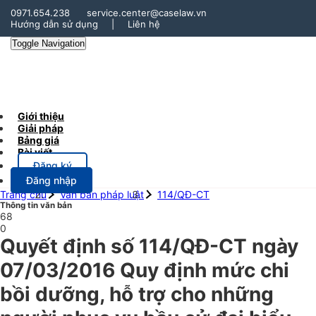
0971.654.238
service.center@caselaw.vn
Hướng dẫn sử dụng
|
Liên hệ
Toggle Navigation
Giới thiệu
Giải pháp
Bảng giá
Bài viết
Đăng ký
Đăng nhập
Trang chủ
Văn bản pháp luật
114/QĐ-CT
Thông tin văn bản
68
0
Quyết định số 114/QĐ-CT ngày
07/03/2016 Quy định mức chi
bồi dưỡng, hỗ trợ cho những