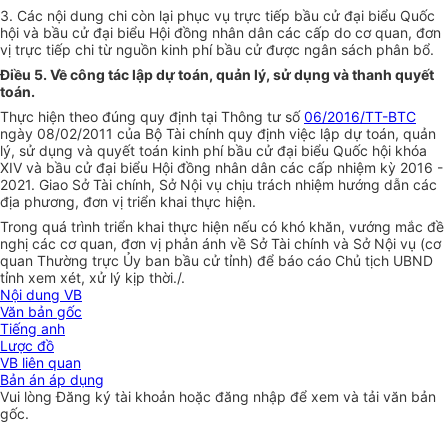
3. Các nội dung chi còn lại phục vụ trực tiếp bầu cử đại bi
ể
u
Quốc
hội và bầu cử đại bi
ể
u Hội đ
ồ
ng nhân dân các
cấp
do cơ quan, đơn
vị trực ti
ế
p chi từ nguồn kinh phí bầu cử được ngân sách phân b
ổ
.
Điều 5.
V
ề công tác lập dự toán, quản lý, sử dụng và thanh quyết
toán.
Thực hiện theo đúng quy định tại Thông tư số
06/2016/TT-BTC
ngày 08/02/2011 của Bộ Tài chính quy định việc lập dự toán, quản
lý, sử dụng và quyết toán kinh phí bầu cử đại biểu Quốc hội khóa
XIV và bầu cử đại bi
ể
u Hội đ
ồ
ng nhân dân các cấp nhiệm kỳ 2016 -
2021. Giao S
ở
Tài chính, Sở Nội vụ chịu trách nhiệm hướng dẫn các
địa phương, đơn vị
triển khai
thực hiện.
Trong quá trình tri
ể
n khai thực hiện n
ế
u có khó khăn, vướng mắc đề
nghị các cơ quan, đơn vị phản ánh về Sở Tài chính và Sở Nội vụ (cơ
quan Thường trực
Ủ
y ban bầu cử tỉnh) để báo cáo Ch
ủ
tịch UBND
tỉnh xem xét, xử lý k
ị
p thời./
.
Nội dung VB
Văn bản gốc
Tiếng anh
Lược đồ
VB liên quan
Bản án áp dụng
Vui lòng
Đăng ký
tài khoản hoặc
đăng nhập
để xem và tải văn bản
gốc.