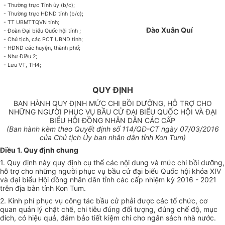
- Thường tr
ực
T
ỉnh ủy
(b/c);
- Thường trực HĐND tỉnh (b/c);
- TT UBMTT
Q
VN tỉnh;
Đào Xuân Quí
- Đoàn Đại biểu Quốc hội tỉnh ;
- Ch
ủ
tịch, các PCT UBND tỉnh;
- HĐND các huyện, thành phố;
- Như Điều 2;
- Lưu VT, TH4;
QUY ĐỊNH
BAN HÀNH QUY ĐỊNH MỨC CHI BỒI DƯỠNG, HỖ TRỢ CHO
NHỮNG NGƯỜI PHỤC VỤ BẦU CỬ ĐẠI BIỂU QUỐC HỘI VÀ ĐẠI
BIỂU HỘI ĐỒNG NHÂN DÂN CÁC CẤP
(Ban hành kèm theo Quy
ế
t định số
114
/QĐ-CT ngày 0
7/03
/2016
của Chủ tịch
Ủ
y ban nhân dân t
ỉ
nh Kon Tum)
Điều 1. Quy định chung
1. Quy định này quy định
cụ thể
các nội dung và mức chi bồi dư
ỡ
ng,
hỗ trợ cho những người phục vụ b
ầ
u c
ử
đại bi
ể
u Quốc hội k
hóa
XIV
và đại bi
ể
u Hội đ
ồ
ng nhân dân tỉnh các
cấp
nhiệm kỳ 2016 - 2021
trên địa bàn tỉnh Kon Tum.
2. Kinh phí phục vụ công tác bầu cử phải được các
tổ chức
, cơ
quan quản lý chặt chẽ, chi tiêu đúng đ
ố
i tượng, đúng ch
ế
độ, mục
đích, có hiệu quả, đảm bảo ti
ế
t kiệm chi cho ngân sách nhà nước.