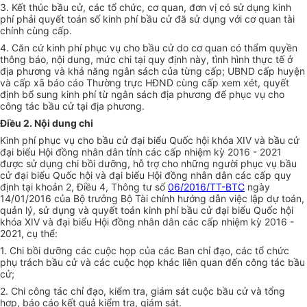
3.
Kết
thúc b
ầ
u cử, các
tổ chức
, cơ quan, đơn vị có sử dụng kinh
phí phải quyết toán số kinh phí b
ầ
u cử đã sử dụng với cơ quan tài
chính cùng cấp.
4. Căn cứ kinh phí phục vụ cho b
ầ
u cử do cơ quan có
thẩm quyền
thông báo, nội dung, mức chi tại quy định này, tình hình thực tế ở
địa phương và khả năng ngân sách của từng
cấp
; UBND cấp huyện
và
cấp
xã báo cáo Thường trực HĐND cùng cấp xem xét, quyết
định
bổ sung
kinh phí từ ngân sách địa phương đ
ể
phục vụ cho
công tác b
ầ
u cử tại địa phương.
Điều 2. Nội dung chi
Kinh phí phục vụ cho b
ầ
u cử đại bi
ể
u
Q
uốc hội k
hóa
XIV và bầu cử
đại biểu Hội đ
ồ
ng nhân dân tỉnh các cấp nhiệm kỳ 2016 - 2021
được sử dụng chi b
ồ
i dư
ỡ
ng, hỗ trợ cho những người phục vụ b
ầ
u
cử đại bi
ể
u Quốc hội và đại bi
ể
u Hội đ
ồ
ng nhân dân các cấp quy
định tại kho
ả
n 2, Điều 4, Thông tư s
ố
06/2016/TT-BTC
ngày
14/01/2016 của Bộ trưởng Bộ Tài chính h
ướ
ng dẫn việc lập dự toán,
quản lý, sử dụng và quyết toán kinh phí bầu cử đại bi
ể
u
Quốc
hội
k
hóa
XIV và đại bi
ể
u Hội đồng nhân dân các cấp nhiệm kỳ 2016 -
2021,
cụ thể
:
1. Chi bồi dư
ỡ
ng các cuộc họp của các Ban chỉ
đ
ạo, các
tổ chức
phụ trách b
ầ
u cử và các cuộc họp khác liên quan đến công tác b
ầ
u
cử;
2. Chi công tác chỉ đạo,
kiểm tra
, giám sát cuộc b
ầ
u cử và t
ổ
ng
h
ợ
p, báo cáo kết quả kiểm tra, giám sát.