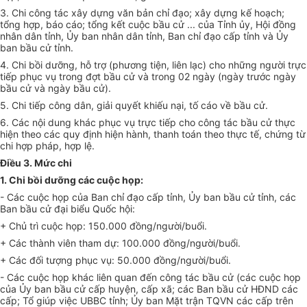
3. Chi công tác xây dựng văn bản chỉ đạo; xây dựng k
ế
hoạch;
t
ổ
ng hợp, báo cáo; t
ổ
ng kết cuộc bầu c
ử
...
của
Tỉnh ủy, Hội đồng
nhân dân t
ỉ
nh,
Ủ
y ban nhân dân tỉnh, Ban chỉ đạo cấp tỉnh và
Ủ
y
ban b
ầ
u cử tỉnh.
4. Chi b
ồ
i dưỡng, hỗ trợ (phương tiện, liên lạc) cho những người trực
ti
ế
p phục vụ trong đợt b
ầ
u cử và trong 02 ngày (ngày trước ngày
bầu cử và ngày b
ầ
u
cử).
5. Chi ti
ế
p công dân, giải
quyết
khi
ế
u nại, t
ố
cáo
về
bầu cử.
6. Các nội dung khác phục vụ trực tiếp cho công tác bầu cử thực
hiện theo các quy định hiện hành, thanh toán theo thực tế, chứng từ
chi hợp pháp, hợp lệ.
Điều 3. Mức chi
1. Chi bồi d
ưỡ
ng các cuộc họp:
- Các cuộc họp của Ban
chỉ đạo
cấp tỉnh,
Ủ
y ban bầu cử tỉnh, các
Ban bầu cử đại bi
ể
u
Q
u
ố
c hội:
+ Chủ trì cuộc họp: 150.000 đồng/người/buổi.
+ Các thành viên tham dự: 100.000 đồng/người/
buổi
.
+ Các đối tượng phục vụ: 50.000 đồng/người/
buổi
.
- Các cuộc họp khác liên quan đến công tác bầu cử (các cuộc họp
của
Ủ
y ban b
ầ
u cử
cấp
huyện,
cấp
xã; các Ban bầu cử HĐND các
cấp; T
ổ
giúp việc
U
BBC tỉnh;
Ủy ban
Mặt trận TQVN các cấp trên