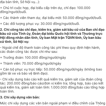
địa bàn tỉnh, Sở Nội vụ...):
+ Chủ trì cuộc họp, đại bi
ể
u cấp trên dự, chỉ đạo: 100.000
đồng/người/bu
ổ
i.
+ Các thành viên tham dự, đại bi
ể
u mời: 50.000 đ
ồ
ng/người/
buổi
.
+ Các đ
ố
i tượng phục vụ: 30.000 đồng/người/
buổi
.
2. Chi công tác
chỉ đạo
,
kiểm tra
, giám sát bầu cử của Ban chỉ đạo
bầu cử của Tỉnh ủy, Đoàn đại biểu Quốc hội t
ỉ
nh và Thường trực
Hội đồng nhân dân tỉnh,
Ủy ban
Mặt trận TQVN tỉnh,
Ủy ban
bầu
cử t
ỉ
nh,
Sở
Nội
vụ:
- Ngoài ch
ế
độ thanh toán công tác phí theo quy định hiện hành,
các đoàn công tác được chi như sau:
+ Trưởng đoàn: 100.000
đồng/người/ngày
+ Thành viên: 70.000
đồng/người/ngày
+ Cán bộ phục vụ trực tiếp: 50.000 đồng/người/ngày (không bao
gồm lái xe và bảo vệ lãnh đạo).
- Chi xây dựng báo cáo
kết quả
kiểm tra
, giám sát
của
đoàn công
tác: 200.
00
0 đ
ồ
ng/báo cáo/đơn vị
kiểm tra
; t
ổ
ng hợp, báo cáo
kết
quả
kiểm tra
, giám sát toàn tỉnh: 1.000.000 đ
ồ
ng/báo cáo t
ổ
ng hợp
toàn tỉnh.
3. Chi xây dựng văn bản:
Mức chi xây dựng các văn bản ngoài phạm vi điều chỉnh của Thông