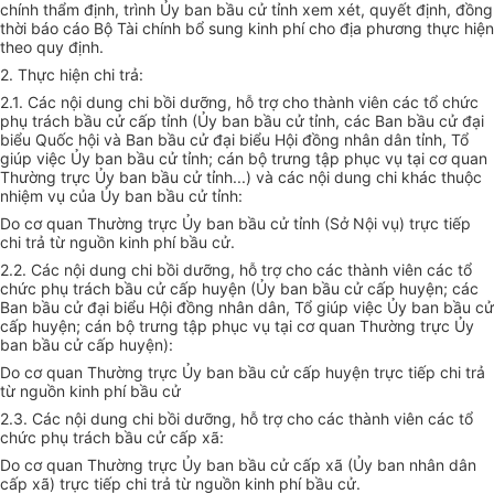
chính th
ẩ
m định, trình
Ủ
y ban bầu cử tỉnh xem xét,
quyết
định, đ
ồng
thời báo cáo Bộ Tài chính
bổ sung
kinh phí cho địa phương thực hiện
theo quy định.
2. Thực hiện chi trả:
2.1. Các nội dung chi bồi dưỡng, hỗ trợ cho thành viên các
tổ chức
phụ trách bầu cử
cấp
tỉnh (
Ủ
y ban bầu cử t
ỉ
nh, các Ban bầu cử đại
bi
ể
u
Quốc
hội và Ban bầu cử đại biểu Hội đ
ồ
ng nhân dân t
ỉ
nh, T
ổ
giúp việc
Ủ
y ban bầu cử tỉnh; cán bộ trưng tập phục vụ tại cơ quan
Thường trực
Ủ
y ban b
ầ
u c
ử
tỉnh...) và các nội dung chi khác thuộc
nhiệm vụ của
Ủ
y ban bầu cử tỉnh:
Do
cơ
quan Thường trực
Ủ
y ban bầu cử tỉnh (Sở Nội vụ) trực tiếp
chi trả từ nguồn kinh phí bầu cử.
2.2. Các nội dung chi bồi dư
ỡ
ng,
hỗ trợ
cho các thành viên các
tổ
chức
phụ trách bầu cử cấp huyện (
Ủ
y ban bầu c
ử
cấp huyện; các
Ban bầu c
ử
đại biểu Hội đồng nhân dân, Tổ giúp việc
Ủ
y ban bầu cử
cấp
huyện; cán bộ trưng tập phục vụ tại
cơ
quan Thường trực Ủy
ban bầu cử
cấp
huyện):
Do cơ quan Thường trực Ủy ban bầu cử
cấp
huyện trực ti
ế
p chi trả
từ nguồn kinh phí b
ầ
u c
ử
2.3. Các nội dung chi bồi dư
ỡ
ng, hỗ trợ cho các thành viên các
tổ
chức
phụ trách bầu cử
cấp
xã:
Do cơ quan Thường trực
Ủy
ban bầu cử
cấp
xã (Ủy ban nhân dân
cấp
xã) trực ti
ế
p chi trả từ nguồn kinh phí bầu cử.