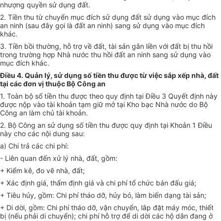
nhượng quyền sử dụng đất.
2. Tiền thu từ chuyển mục đích sử dụng đất sử dụng vào mục đích
an ninh (sau đây gọi là đất an ninh) sang sử dụng vào mục đích
khác.
3. Tiền bồi thường, hỗ trợ về đất, tài sản gắn liền với đất bị thu hồi
trong trường hợp Nhà nước thu hồi đất an ninh sang sử dụng vào
mục đích khác.
Điều 4. Quản lý, sử dụng số tiền thu được từ việc sắp xếp nhà, đất
tại các đơn vị thuộc Bộ Công an
1. Toàn bộ số tiền thu được theo quy định tại Điều 3 Quyết định này
được nộp vào tài khoản tạm giữ mở tại Kho bạc Nhà nước do Bộ
Công an làm chủ tài khoản.
2. Bộ Công an sử dụng số tiền thu được quy định tại Khoản 1 Điều
này cho các nội dung sau:
a) Chi trả các chi phí:
- Liên quan đến xử lý nhà, đất, gồm:
+ Kiểm kê, đo vẽ nhà, đất;
+ Xác định giá, thẩm định giá và chi phí tổ chức bán đấu giá;
+ Tiêu hủy, gồm: Chi phí tháo dỡ, hủy bỏ, làm biến dạng tài sản;
+ Di dời, gồm: Chi phí tháo d
ỡ
, vận chuyển, lắp đặt máy móc, thiết
bị (nếu phả
i
di chuyển); chi phí hỗ trợ để di dời các hộ dân đang ở