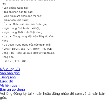
hội;
- Văn phòng Quốc hội;
- Tòa án nhân dân tối cao;
- Viện Kiểm sát nhân dân tối cao;
- Kiểm toán Nhà nước;
- Ủy ban Giám sát tài chính Quốc gia;
- Ng
â
n hàng Chính sách xã hội;
- Ngân hàng Phát triển Việt Nam;
- Ủy ban Trung ương Mặt trận Tổ quốc Việt
Nam;
- Cơ quan Trung ương của các đoàn thể;
- VPCP: BTCN, các PCN, Trợ lý TTg, TGĐ
C
ổng TTĐT,
c
ác Vụ, Cục, đơn vị trực thuộc,
Công báo;
- Lưu: VT, KTTH
(3b).
Nội dung VB
Văn bản gốc
Tiếng anh
Lược đồ
VB liên quan
Bản án áp dụng
Vui lòng
Đăng ký
tài khoản hoặc
đăng nhập
để xem và tải văn bản
gốc.