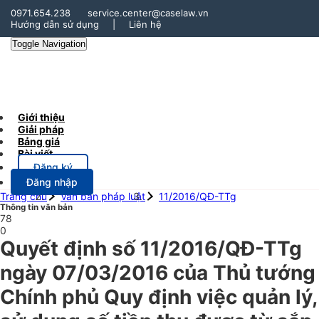
0971.654.238
service.center@caselaw.vn
Hướng dẫn sử dụng
|
Liên hệ
Toggle Navigation
Giới thiệu
Giải pháp
Bảng giá
Bài viết
Đăng ký
Đăng nhập
Trang chủ
Văn bản pháp luật
11/2016/QĐ-TTg
Thông tin văn bản
78
0
Quyết định số 11/2016/QĐ-TTg
ngày 07/03/2016 của Thủ tướng
Chính phủ Quy định việc quản lý,