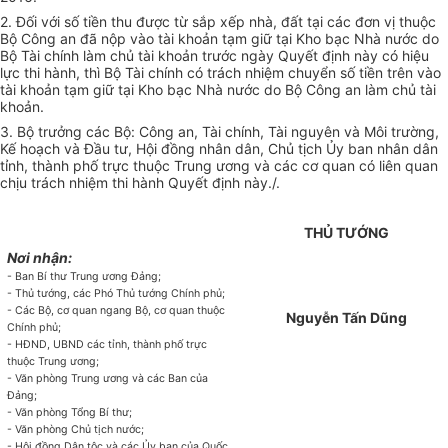
2. Đối với số tiền thu được từ sắp xếp nhà, đất tại các đơn vị thuộc
Bộ Công an đã nộp vào tài khoản tạm giữ tại Kho bạc Nhà nước do
Bộ Tài chính làm chủ tài khoản trước ngày Qu
y
ết định này có hiệu
lực thi hành, thì Bộ Tài chính có trách nhiệm chuyển số t
i
ền trên vào
tài khoản tạm giữ tại Kho bạc Nhà nước do Bộ Công an làm chủ tài
khoản.
3. Bộ trưởng các Bộ: Công an, Tài chính, Tài nguyên và Môi trư
ờ
ng,
Kế hoạch và Đầu tư, Hội đồng nhân dân, Chủ tịch Ủy ban nhân dân
tỉnh, thành phố trực thuộc Trung ương và các cơ quan có liên quan
chịu trách nhiệm thi hành Quyết định này./.
THỦ TƯỚNG
Nơi nhận:
- Ban Bí thư Trung ương Đ
ả
ng;
- Thủ tướng, các Phó Thủ tướng Chính phủ;
- Các Bộ, cơ quan ngang Bộ, cơ quan thuộc
Nguyễn Tấn Dũng
Chính phủ;
- HĐND, UBND các tỉnh, th
à
nh phố trực
thuộc Trung ương;
- V
ă
n phòng Trung ương và các Ban của
Đảng;
- V
ă
n phòng Tổng Bí thư;
- V
ă
n phòng Chủ tịch nước;
- Hội đồng Dân tộc và các Ủy ban của Quốc