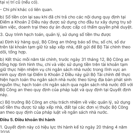
tại vị trí cũ (nếu có).
- Chi phí khác có liên quan.
b) Số tiền còn lại sau khi đã chi trả cho các nội dung quy định tại
Điểm a Khoản 2 Điều này được sử dụng cho đầu tư xây dựng trụ sở
làm việc, doanh trại theo dự án được cấp có thẩm quyền phê duyệt.
3. Quy trình hạch toán, quản lý, sử dụng số tiền thu được
a) Định kỳ hàng quý, Bộ Công an thông báo số thu, số chi, số dư
tr
ên tà
i
khoản tạm giữ từ s
ắ
p x
ế
p nhà, đ
ấ
t gửi đ
ể
Bộ Tài chính theo
dõi, t
ổ
ng h
ợ
p.
b) Kết thúc mỗi năm tài chính, trước ngày 31 tháng 12, Bộ Công an
tổng hợp tình hình thu, chi và việc sử dụng tiền trên tài khoản tạm
giữ thực hiện nhiệm vụ chi ngân sách nhà nước trong lĩnh vực an
ninh quy định tại Điểm b Khoản 2 Điều này gửi Bộ Tài chính để thực
h
i
ện hạch toán thu ngân sách nhà nước theo từng địa bàn phát sinh
nguồn thu; hạch toán chi ngân sách qua ngân sách nhà nước đối với
Bộ Công an theo quy định của pháp luật và quy định tại Quyết định
này.
c) Bộ trưởng Bộ Công an chịu trách nhiệm về việc quản lý, sử dụng
số tiền thu được từ sắp xếp nhà, đất tại các đơn vị thuộc Bộ Công
an theo quy định của pháp luật về ngân sách nhà nước.
Điều 5. Điều khoản thi hành
1. Quyết định này có hiệu lực thi hành kể từ ngày 20 tháng 4 năm
2016.