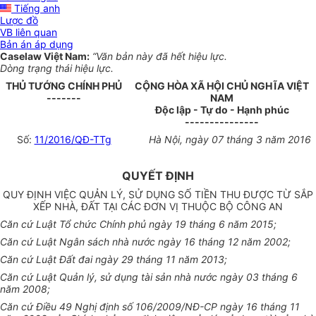
Tiếng anh
Lược đồ
VB liên quan
Bản án áp dụng
Caselaw Việt Nam:
“Văn bản này đã hết hiệu lực.
Dòng trạng thái hiệu lực.
THỦ TƯỚNG CHÍNH PHỦ
CỘNG HÒA XÃ HỘI CHỦ NGHĨA VIỆT
-------
NAM
Độc lập - Tự do - Hạnh phúc
---------------
Số:
11/2016/QĐ-TTg
Hà Nội, ngày
07
tháng
3
năm
2016
QUYẾT ĐỊNH
QUY ĐỊNH VIỆC QUẢN LÝ, SỬ DỤNG SỐ TIỀN THU ĐƯỢC TỪ SẮP
XẾP NHÀ, ĐẤT TẠI CÁC ĐƠN VỊ THUỘC BỘ CÔNG AN
Căn cứ Luật Tổ chức Chính phủ ngày
1
9 tháng 6 năm 2015;
Căn cứ Luật Ng
â
n sách nhà nước ngày 16 tháng 12 năm 2002;
Căn cứ Luật Đất đai ngày 29 tháng 11 năm 2013;
C
ă
n cứ Luật Quản
l
ý, sử dụng tài sản nhà nước ngày 03 tháng 6
năm 2008;
Căn cứ Điều 49 Nghị định s
ố
106/2
00
9/NĐ-CP ngày 16 tháng 11