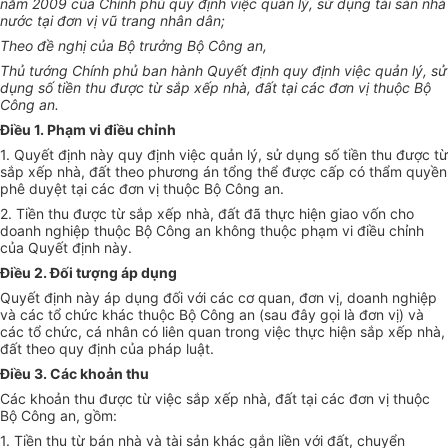
năm 2009 của Ch
í
nh phủ quy định việc quản lý, sử dụng tài sản nhà
nước tại đơn vị vũ trang nhân dân;
Theo đề nghị của Bộ trưởng Bộ Công an,
Thủ tướng Ch
í
nh phủ ban hành Quyết định quy định việc quản lý, sử
dụng số tiền thu được từ sắp xếp nhà, đất tại các đơn vị thuộc Bộ
Công an.
Điều 1. Phạm vi điều chỉnh
1. Quyết định này quy định việc quản lý, sử dụng số tiền thu được từ
sắp xếp nhà, đất theo phương án tổng thể được cấp có thẩm quyền
phê duyệt tại các đơn vị thuộc Bộ Công an.
2. Tiền thu được từ sắp xếp nhà, đất đã thực hiện giao vốn cho
doanh nghiệp thuộc Bộ Công an không thuộc phạm vi điều chỉnh
của Quyết định này.
Điều 2. Đối tượng áp dụng
Quyết định này áp dụng đối với các cơ quan, đơn vị, doanh nghiệp
v
à các tổ chức khác thuộc Bộ Công an (sau đây gọi là đơn vị) và
các tổ chức, cá nhân có liên quan trong việc thực hiện sắp xếp nhà,
đất theo quy định của pháp luật.
Điều 3. Các khoản thu
Các khoản thu được từ việc sắp xếp nhà, đất tại các đơn vị thuộc
Bộ Công an, gồm:
1. Tiền thu từ bán nhà và tài sản khác gắn liền với đất, chuyển