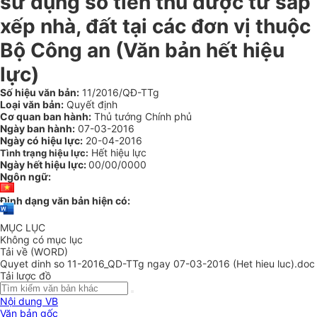
sử dụng số tiền thu được từ sắp
xếp nhà, đất tại các đơn vị thuộc
Bộ Công an (Văn bản hết hiệu
lực)
Số hiệu văn bản:
11/2016/QĐ-TTg
Loại văn bản:
Quyết định
Cơ quan ban hành:
Thủ tướng Chính phủ
Ngày ban hành:
07-03-2016
Ngày có hiệu lực:
20-04-2016
Hết hiệu lực
Tình trạng hiệu lực:
Ngày hết hiệu lực:
00/00/0000
Ngôn ngữ:
Định dạng văn bản hiện có:
MỤC LỤC
Không có mục lục
Tải về (WORD)
Quyet dinh so 11-2016_QD-TTg ngay 07-03-2016 (Het hieu luc).doc
Tải lược đồ
Nội dung VB
Văn bản gốc