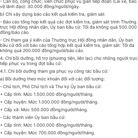
- Cán bộ, công chức, viên chức phục vụ gián tiếp đoàn (Lái xe, bảo
vệ lãnh đạo): 30.000 đồng/người/ngày.
b) Chi xây dựng báo cáo kết quả kiểm tra, giám sát:
- Báo cáo
tổng hợp
kết quả các đợt kiểm tra, giám sát trình Thường
trực Hội đồng nhân dân,
Ủy ban
bầu cử: Tối đa không quá 500.000
đồng/báo cáo.
- Chi tham gia ý kiến của Thường trực Hội đồng nhân dân,
Ủy ban
bầu cử đối với báo cáo
tổng hợp
kết
quả kiểm tra, giám sát: Tối đa
không quá 200.000 đ
ồ
ng/người/báo cáo.
4. Chi bồi dưỡng, hỗ trợ (phương tiện, liên lạc) cho những người trực
tiếp phục vụ trong đợt bầu cử:
4.1. Chi bồi dưỡng tham gia phục vụ công tác bầu cử:
a) Bồi dưỡng theo mức k
hoán
đối với các đối tượng:
- Chủ tịch, Phó Chủ tịch và Thư ký
Ủy ban
bầu cử:
+ Cấp tỉnh: Mức 1.500.000 đồng/người/tháng.
+ Cấp huyện: Mức 1.000.000 đồng/người/tháng.
+ Cấp xã: Mức 500.000 đồng/người/tháng.
- Các thành viên
Ủy ban
bầu cử:
+ Cấp tỉnh: Mức 1.000.000 đồng/người/tháng.
+ Cấp huyện: Mức 700.000 đồng/người/tháng.