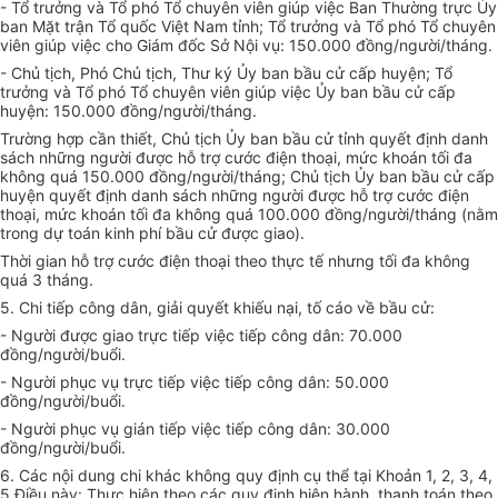
- Tổ trưởng và Tổ phó Tổ chuyên viên giúp việc Ban Thường trực
Ủy
ban
Mặt trận Tổ quốc Việt Nam tỉnh; Tổ trưởng và Tổ phó Tổ chuyên
viên giúp việc cho Giám đốc Sở Nội vụ: 150.000 đồng/người/tháng.
- Chủ tịch, Phó Chủ tịch, Thư ký
Ủy ban
bầu cử cấp huyện; Tổ
trưởng và Tổ phó Tổ chuyên viên giúp việc
Ủy ban
bầu cử cấp
huyện: 150.000 đồng/người/tháng.
Trường hợp
cần thiết, Chủ tịch
Ủy ban
bầu cử tỉnh quyết định danh
sách những người được hỗ trợ cước điện thoại, mức k
hoán
tối đa
không quá 150.000 đồng/người/tháng; Chủ tịch
Ủy ban
bầu cử cấp
huyện quyết định danh sách những người được hỗ trợ cước điện
thoại, mức k
hoán
tối đa không quá 100.000 đồng/người/tháng (nằm
trong dự toán kinh phí bầu cử được giao).
Thời gian hỗ trợ cước điện thoại theo thực tế nhưng tối đa không
quá 3 tháng.
5. Chi tiếp công dân, giải quyết khiếu nại, tố cáo về bầu cử:
- Người được giao trực tiếp việc tiếp công dân: 70.000
đồng/người/buổi.
- Người phục vụ trực tiếp việc tiếp công dân: 50.000
đồng/người/buổi.
- Người phục vụ gián tiếp việc tiếp công dân: 30.000
đồng/người/buổi.
6. Các nội dung chi khác không quy định cụ thể tại Khoản 1, 2, 3, 4,
5 Điều này: Thực hiện theo các quy định hiện hành, thanh toán theo