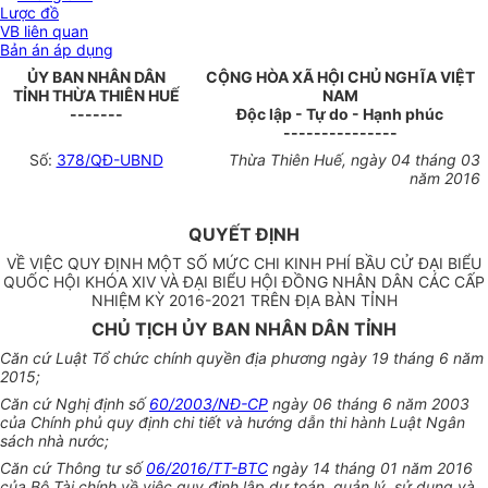
Lược đồ
VB liên quan
Bản án áp dụng
ỦY BAN NHÂN DÂN
CỘNG HÒA XÃ HỘI CHỦ NGHĨA VIỆT
TỈNH THỪA THIÊN HUẾ
NAM
-------
Độc lập - Tự do - Hạnh phúc
---------------
Số:
378/QĐ-UBND
Thừa Thiên Huế
, ngày
04
tháng
03
năm
2016
QUYẾT ĐỊNH
VỀ VIỆC QUY ĐỊNH MỘT SỐ MỨC CHI KINH PHÍ BẦU CỬ ĐẠI BIỂU
QUỐC HỘI KHÓA XIV VÀ ĐẠI BIỂU HỘI ĐỒNG NHÂN DÂN CÁC CẤP
NHIỆM KỲ 2016-2021 TRÊN ĐỊA BÀN TỈNH
CHỦ TỊCH ỦY BAN NHÂN DÂN TỈNH
Căn cứ Luật Tổ chức chính quyền địa phương ngày 19 tháng 6 năm
2015;
Căn cứ Nghị định số
60/2003/NĐ-CP
ngày 06 tháng 6 năm 2003
của Chính phủ quy định chi tiết và hướng dẫn thi hành Luật Ngân
sách nhà nước;
Căn cứ Thông tư số
06/2016/TT-BTC
ngày 14 tháng 01 năm 2016
của Bộ Tài chính về việc quy định lập dự toán, quản lý, sử dụng và