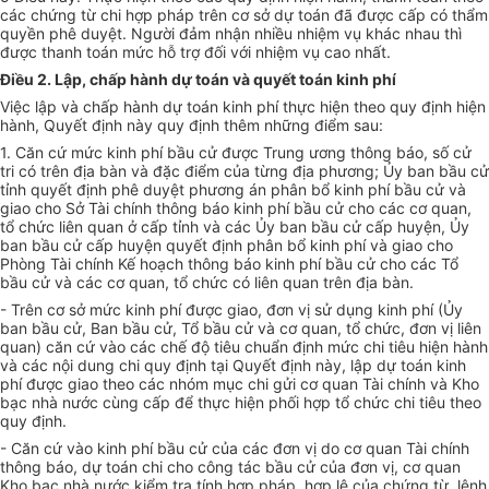
các chứng từ chi hợp pháp trên cơ
sở
dự toán đã được cấp có thẩm
quyền phê duyệt. Người đảm nhận nhiều nhiệm vụ khác nhau thì
được thanh toán mức hỗ trợ đối với nhiệm vụ cao nhất.
Điều 2. Lập, chấp hành dự toán và quyết toán kinh phí
Việc lập và chấp hành dự toán kinh phí thực hiện theo quy định hiện
hành, Quyết định này quy định thêm những điểm sau:
1. Căn cứ mức kinh phí bầu cử được Trung ương thông báo, số cử
tri có trên địa bàn và đặc điểm của từng địa phương;
Ủy ban
bầu cử
tỉnh quyết định phê duyệt phương án phân bổ kinh phí bầu cử và
giao cho Sở Tài chính thông báo kinh phí bầu cử cho các cơ quan,
tổ chức liên quan ở cấp tỉnh và các
Ủy ban
bầu cử cấp huyện,
Ủy
ban
bầu cử cấp huyện quyết định phân bổ kinh phí và giao cho
Phòng Tài chính Kế hoạch thông báo kinh phí bầu cử cho các Tổ
bầu cử và các cơ quan, tổ chức có liên quan trên địa bàn.
- Trên cơ sở mức kinh phí được giao,
đơn vị
sử dụng kinh phí (
Ủy
ban
bầu cử, Ban bầu cử, Tổ bầu cử và cơ quan, tổ chức,
đơn vị
liên
quan) căn cứ vào các ch
ế
độ tiêu chuẩn định mức chi tiêu hiện hành
và các nội dung chi quy định tại Quyết định này, lập dự toán kinh
phí được giao theo các nhóm mục chi gửi cơ quan Tài chính và Kho
bạc nhà nước cùng cấp để thực hiện
phối hợp
tổ chức chi tiêu theo
quy định.
- Căn cứ vào kinh phí bầu cử của các
đơn vị
do cơ quan Tài chính
thông báo, dự toán chi cho công tác bầu cử của
đơn vị
, cơ quan
Kho bạc nhà nước kiểm tra tính hợp pháp, hợp lệ của chứng từ, lệnh