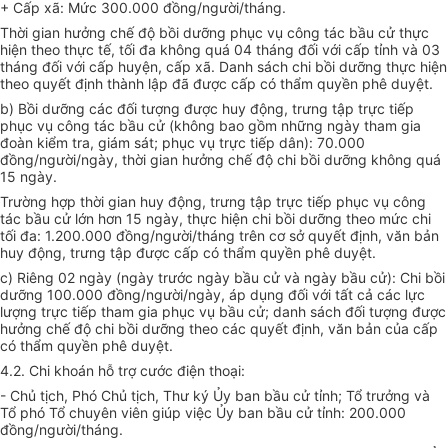
+ Cấp xã: Mức 300.000 đồng/người/tháng.
Thời gian hưởng chế độ bồi dưỡng phục vụ công tác bầu cử thực
hiện theo thực tế, tối đa không quá 04 tháng đối với cấp tỉnh và 03
tháng đối với cấp huyện, cấp xã. Danh sách chi bồi dưỡng thực hiện
theo quyết định thành lập đã được cấp có thẩm quyền phê duyệt.
b) Bồi dưỡng các đối tượng được huy động,
trưng
tập trực tiếp
phục vụ công tác bầu cử (không bao gồm những ngày tham gia
đoàn kiểm tra, giám sát; phục vụ trực tiếp dân): 70.000
đồng/người/ngày, thời gian hưởng chế độ chi bồi dưỡng không quá
15 ngày.
Trường hợp
thời gian huy động, trưng tập trực tiếp phục vụ công
tác bầu cử lớn hơn 15 ngày, thực hiện chi bồi dưỡng theo mức chi
tối đa: 1.200.000 đồng/người/tháng trên cơ sở quyết định, văn bản
huy động, trưng tập được cấp có thẩm quyền phê duyệt.
c) Riêng 02 ngày (ngày trước ngày bầu cử và ngày bầu cử): Chi bồi
dưỡng 100.000 đồng/người/ngày, áp dụng đối với tất cả các lực
lượng trực tiếp tham gia phục vụ bầu cử; danh sách đối tượng được
hưởng chế độ chi bồi dưỡng theo các quyết định, văn bản của cấp
có thẩm quyền phê duyệt.
4.2. Chi k
hoán
hỗ trợ cước điện thoại:
- Chủ tịch, Phó Chủ tịch, Thư ký
Ủy ban
bầu cử tỉnh; Tổ trưởng và
Tổ phó Tổ chuyên viên giúp việc
Ủy ban
b
ầ
u cử tỉnh: 200.000
đồng/người/tháng.