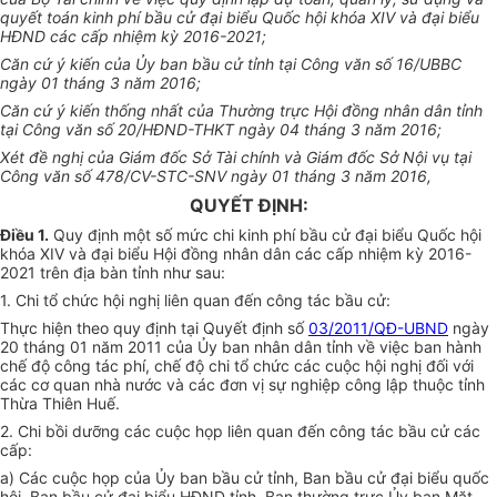
quyết toán kinh phí bầu cử đại biểu Quốc hội khóa
XIV
và đại biểu
HĐND các cấp nhiệm kỳ 2016
-
2021;
Căn cứ ý kiến của
Ủy ban
bầu cử tỉnh tại Công văn số 16/UBBC
ngày 01 tháng 3 năm 2016;
Căn cứ ý kiến thống nhất của Thường trực Hội đồng nhân dân tỉnh
tại Công văn số 20/HĐND-THKT ngày 04 tháng 3 năm 2016;
Xét đề nghị của Giám đốc Sở Tài chính và Giám đốc Sở Nội vụ tại
Công văn số 478/CV-STC-SNV ngày 01 tháng 3 năm 2016,
QUYẾT ĐỊNH:
Điều 1.
Quy định một số mức chi kinh phí bầu cử đại biểu Quốc hội
k
hóa
XIV và đại biểu Hội đồng nhân dân các cấp nhiệm kỳ 2016-
2021 trên địa bàn tỉnh như sau:
1. Chi tổ chức hội nghị liên quan đến công tác bầu cử:
Thực hiện theo quy định tại Quyết định số
03/2011/QĐ-UBND
ngày
20 tháng 01 năm 2011 của
Ủy ban
nhân dân tỉnh về việc ban hành
chế độ công tác phí, chế độ chi tổ chức các cuộc hội nghị đối với
các cơ quan nhà nước và các đơn vị sự nghiệp công lập thuộc tỉnh
Thừa
Thiên Huế.
2. Chi bồi dưỡng các cuộc họp liên quan đến công tác bầu cử các
cấp:
a) Các cuộc họp của
Ủy ban
bầu cử tỉnh, Ban bầu cử đại biểu quốc
hội, Ban bầu cử đại biểu HĐND tỉnh, Ban thường trực
Ủy ban
Mặt