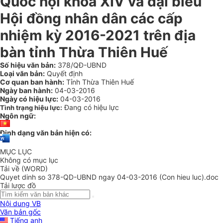
Quốc hội khóa XIV và đại biểu
Hội đồng nhân dân các cấp
nhiệm kỳ 2016-2021 trên địa
bàn tỉnh Thừa Thiên Huế
Số hiệu văn bản:
378/QĐ-UBND
Loại văn bản:
Quyết định
Cơ quan ban hành:
Tỉnh Thừa Thiên Huế
Ngày ban hành:
04-03-2016
Ngày có hiệu lực:
04-03-2016
Đang có hiệu lực
Tình trạng hiệu lực:
Ngôn ngữ:
Định dạng văn bản hiện có:
MỤC LỤC
Không có mục lục
Tải về (WORD)
Quyet dinh so 378-QD-UBND ngay 04-03-2016 (Con hieu luc).doc
Tải lược đồ
Nội dung VB
Văn bản gốc
Tiếng anh