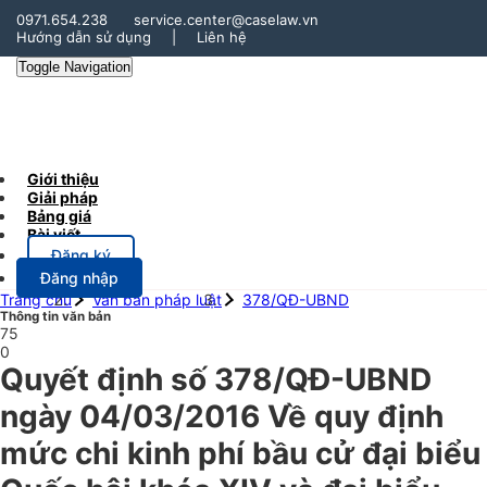
0971.654.238
service.center@caselaw.vn
Hướng dẫn sử dụng
|
Liên hệ
Toggle Navigation
Giới thiệu
Giải pháp
Bảng giá
Bài viết
Đăng ký
Đăng nhập
Trang chủ
Văn bản pháp luật
378/QĐ-UBND
Thông tin văn bản
75
0
Quyết định số 378/QĐ-UBND
ngày 04/03/2016 Về quy định
mức chi kinh phí bầu cử đại biểu