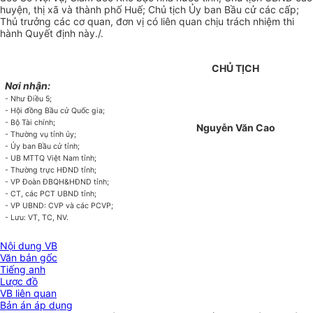
huyện, thị xã và thành phố Huế; Chủ tịch
Ủy ban
Bầu cử các cấp;
Thủ trưởng các cơ quan, đơn vị có liên quan chịu trách nhiệm thi
hành Quyết định này./.
CHỦ TỊCH
Nơi nhận:
- Như Điều 5;
- Hội đồng Bầu cử Quốc gia;
- Bộ Tài chính;
Nguyễn Văn Cao
- Thường vụ tỉnh ủy;
-
Ủy ban
B
ầ
u cử tỉnh;
-
U
B MTTQ Việt Nam tỉnh;
- Thường trực HĐND tỉnh;
- VP Đo
à
n ĐBQH&HĐND tỉnh;
- CT, các PCT UBND tỉnh;
- VP UBND: CVP và các PCVP;
- Lưu: VT, TC, NV.
Nội dung VB
Văn bản gốc
Tiếng anh
Lược đồ
VB liên quan
Bản án áp dụng