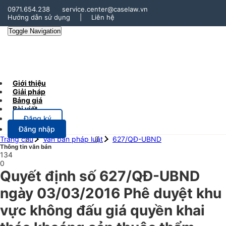
0971.654.238
service.center@caselaw.vn
Hướng dẫn sử dụng
|
Liên hệ
Toggle Navigation
Giới thiệu
Giải pháp
Bảng giá
Bài viết
Đăng ký
Đăng nhập
Trang chủ
Văn bản pháp luật
627/QĐ-UBND
Thông tin văn bản
134
0
Quyết định số 627/QĐ-UBND
ngày 03/03/2016 Phê duyệt khu
vực không đấu giá quyền khai