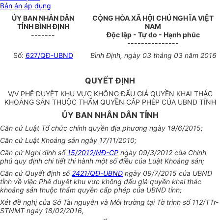
Bản án áp dụng
ỦY BAN NHÂN DÂN
CỘNG HÒA XÃ HỘI CHỦ NGHĨA VIỆT
TỈNH BÌNH ĐỊNH
NAM
-------
Độc lập - Tự do - Hạnh phúc
---------------
Số:
627/QĐ-UBND
Bình Định
, ngày
03
tháng
03
năm
2016
QUYẾT ĐỊNH
V/V PHÊ DUYỆT KHU VỰC KHÔNG ĐẤU GIÁ QUYỀN KHAI THÁC
KHOÁNG SẢN THUỘC THẨM QUYỀN CẤP PHÉP CỦA UBND TỈNH
ỦY BAN NHÂN DÂN TỈNH
Căn cứ Luật
Tổ chức
chính quyền địa phương ngày 19/6/2015
;
Căn cứ Luật K
hoán
g sản ngày 17/11/2010
;
Căn cứ Nghị định số
15/2012/NĐ-CP
ngày 09/3/
2
012 của Chính
phủ quy định chi tiết thi hành một số điều của Luật K
hoán
g sản
;
Căn cứ Quyết định số
2421/QĐ-UBND
ngày 09/7/2015 của UBND
tỉnh về
việc
Ph
ê
duyệt khu vực không đ
ấ
u giá quyền khai thác
k
hoán
g sản thuộc thẩm quyền
cấp
phép của UBND tỉnh;
Xét đ
ề
nghị của Sở Tài nguyên và Môi trường tại Tờ trình số 112/TTr-
STNMT ngày 18/02/2016,