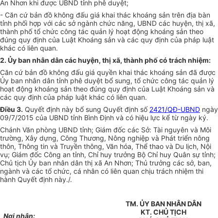
An Nhơn khi được UBND tỉnh phê duyệt;
- Căn cứ bản đồ không đấu giá
khai thác k
hoán
g sản trên địa bàn
tỉnh
phối hợp
với các s
ở
ngành chức năng, UBND các huyện, thị xã,
thành phố tổ chức
công tác
quản lý hoạt động k
hoán
g sản theo
đúng quy định của Luật K
hoán
g sản và các quy định của pháp luật
khác có liên quan.
2.
Ủy ban
nhân dân các huyện, thị xã, thành phố có trách nhiệm:
Căn cứ
bản đồ không đấu giá quyền khai thác k
hoán
g sản đã được
Ủy ban
nhân dân tỉnh phê duyệt bổ sung, tổ chức công tác quản lý
hoạt động k
hoán
g sản theo đúng quy định của Luật K
hoán
g sản và
các quy định của pháp luật khác có liên quan.
Điều 3.
Quyết định này bổ sung
Quyết
định số
2421/QĐ-UBND
ngày
09/7/2015
của
UBND tỉnh B
ì
nh Định và
có hiệu lực kể từ ngày ký.
Chánh Văn phòng UBND tỉnh; Giám đốc các Sở: Tài nguyên và Môi
trường
,
Xây dựng, Công Thương, Nông nghiệp và Phát triển nông
thôn
,
Thông tin và
Truyền thông, Văn hóa, Thể thao và Du lịch, Nội
vụ; Giám đốc Công an tỉnh, Chỉ huy trưởng Bộ Chỉ huy Quân sự tỉnh;
Chủ tịch Ủy ban nhân dân thị xã An Nhơn; Thủ trưởng các sở, ban,
ngành và các tổ chức, cá nhân có liên quan chịu trách nhiệm thi
hành Quyết định này./.
TM. ỦY BAN NHÂN DÂN
KT. CHỦ TỊCH
Nơi nhận: