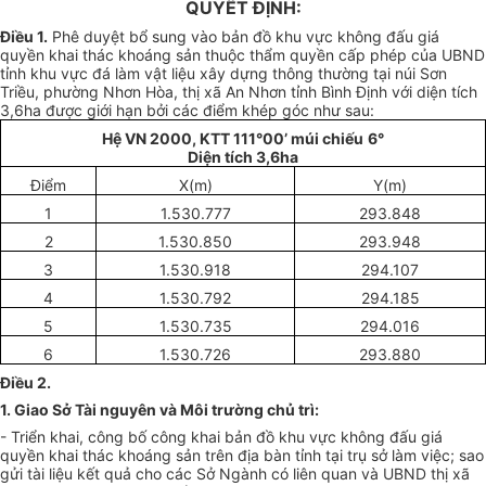
QUYẾT ĐỊNH:
Điều 1.
Phê duyệt bổ sung vào bản đồ khu vực không đấu giá
quyền khai thác khoáng sản thuộc
thẩm quyền
cấp
phép của UBND
tỉnh khu vực đá làm vật liệu xây dựng thông thường tại núi S
ơ
n
Triều, phường Nh
ơ
n Hòa, thị xã An Nhơn tỉnh Bình Định với diện tích
3,6ha được giới hạn bởi các điểm khép góc như sau:
Hệ VN 2000, KTT
111
°00
’
múi chiếu
6°
Di
ệ
n tích 3,6ha
Đi
ể
m
X(m)
Y(m)
1
1.530.777
293.848
2
1.530.850
293.948
3
1.530.918
294.107
4
1.530.792
294.185
5
1.530.735
294.016
6
1.530.726
293.880
Điều 2.
1. Giao S
ở
Tài nguyên và Môi tr
ườ
ng chủ trì:
- Triển khai
, công bố công kh
a
i bản đồ khu vực không đấu giá
quyền khai thác k
hoán
g sản trên địa bàn tỉnh tại trụ sở làm việc; sao
gửi tài liệu kết quả cho các S
ở
Ngành có liên quan và UBND thị xã