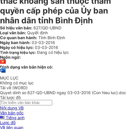
thác khoáng sản thuộc thẩm
quyền cấp phép của Ủy ban
nhân dân tỉnh Bình Định
Số hiệu văn bản:
627/QĐ-UBND
Loại văn bản:
Quyết định
Cơ quan ban hành:
Tỉnh Bình Định
Ngày ban hành:
03-03-2016
Ngày có hiệu lực:
03-03-2016
Đang có hiệu lực
Tình trạng hiệu lực:
Ngôn ngữ:
Định dạng văn bản hiện có:
MỤC LỤC
Không có mục lục
Tải về (WORD)
Quyet dinh so 627-QD-UBND ngay 03-03-2016 (Con hieu luc).doc
Tải lược đồ
Nội dung VB
Văn bản gốc
Tiếng anh
Lược đồ
VB liên quan