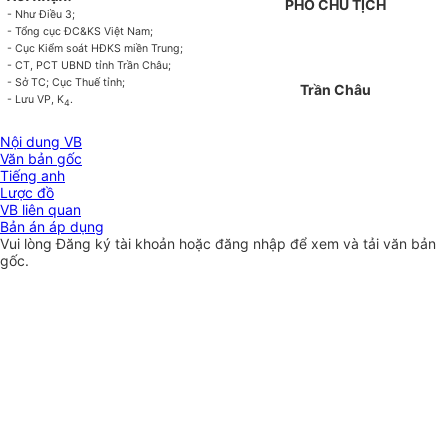
PHÓ CHỦ TỊCH
- Như Điều 3;
- Tổng
cục
ĐC&KS Việt Nam;
- Cục
Kiểm soát
HĐKS miền Trung;
- CT
,
PCT UBND
tỉn
h Trần Châu;
- S
ở
TC; Cục Thuế tỉnh;
Trần Châu
- Lưu VP, K
.
4
Nội dung VB
Văn bản gốc
Tiếng anh
Lược đồ
VB liên quan
Bản án áp dụng
Vui lòng
Đăng ký
tài khoản hoặc
đăng nhập
để xem và tải văn bản
gốc.