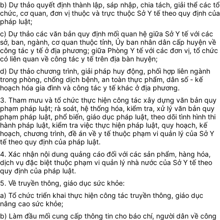
b) Dự thảo quyết định thành lập, sáp nhập, chia tách, giải thể các tổ
chức, cơ quan, đơn vị thuộc và trực thuộc Sở Y tế theo quy định của
pháp luật;
c) Dự thảo các văn bản quy định mối quan hệ giữa Sở Y tế với các
s
ở, ban, ngành, cơ quan thuộc t
ỉ
nh, Ủy ban nhân dân cấp huyện về
công tác y tế ở địa phương; giữa Phòng Y tế với các đơn vị, tổ chức
có liên quan về công tác y tế trên địa bàn huyện;
d) Dự thảo chương trình, giải pháp huy động, ph
ố
i hợp liên ngành
trong phòng, chống dịch bệnh, an toàn thực phẩm, dân số - kế
hoạch hóa gia đình và công tác y tế khác ở địa phương.
3. Tham mưu và tổ chức thực hiện công tác xây dựng văn bản quy
phạm pháp luật; rà soát, hệ th
ố
ng hóa, kiểm tra, xử lý văn bản quy
phạm pháp luật, phổ biến, giáo dục pháp luật, theo dõi tình hình thi
hành pháp luật, kiểm tra việc thực hiện pháp luật, quy hoạch, kế
hoạch, chương trình, đề án về y tế thuộc phạm vi quản lý của Sở Y
tế theo quy định của pháp luật.
4. Xác nhận nội dung quảng cáo đối với các sản phẩm, hàng hóa,
dịch vụ đặc biệt thuộc phạm vi quản lý nhà nước của Sở Y tế theo
quy định của pháp luật.
5. Về truyền thông, giáo dục sức khỏe:
a) Tổ chức tri
ể
n khai thực hiện công tác truyền thông, giáo dục
nâng cao sức khỏe;
b) Làm đầu mối cung cấp thông tin cho báo chí, người dân về công