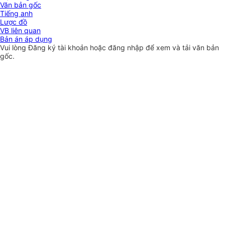
Văn bản gốc
Tiếng anh
Lược đồ
VB liên quan
Bản án áp dụng
Vui lòng
Đăng ký
tài khoản hoặc
đăng nhập
để xem và tải văn bản
gốc.