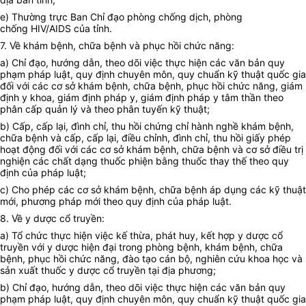
e) Thường trực Ban Chỉ đạo phòng chống dịch, phòng
chống
H
IV/AIDS của tỉnh.
7. Về khám bệnh, chữa bệnh và phục hồi chức năng:
a) Chỉ đạo, hướng dẫn, theo dõi việc thực hiện các văn bản quy
phạm pháp luật, quy định chuyên môn, quy chuẩn kỹ thuật quốc gia
đ
ố
i với các cơ sở khám bệnh, chữa bệnh, phục hồi chức năng, giám
định y khoa, giám định pháp y, giám định pháp y tâm thần theo
phân cấp quản lý và theo phân tuyến
kỹ
thuật;
b) Cấp, cấp lại, đình chỉ, thu hồi chứng chỉ hành nghề khám bệnh,
chữa bệnh và cấp, cấp lại, điều chỉnh, đình chỉ, thu hồi giấy phép
hoạt động đối với các cơ sở khám bệnh, chữa bệnh và cơ sở điều trị
nghiện các chất dạng thuốc phiện bằng thuốc thay thế theo quy
định của pháp luật;
c) Cho phép các cơ sở khám bệnh, chữa bệnh áp dụng các kỹ thuật
mới, phương pháp mới theo quy định của pháp luật.
8. Về y dược cổ truyền:
a) Tổ chức thực hiện việc kế thừa, phát huy, kết hợp y dược cổ
truyền với y dược hiện đại trong phòng bệnh, khám bệnh, ch
ữ
a
bệnh, phục hồi chức năng, đào tạo cán bộ, nghiên cứu khoa học và
sản xuất thuốc y dược cổ truyền tại địa phương;
b) Chỉ đạo, hướng dẫn, theo d
õ
i việc thực hiện các văn bản quy
phạm pháp luật, quy định chuyên môn, quy chuẩn kỹ thuật quốc gia