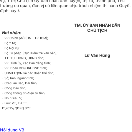
vụ, Y tế; Chủ tịch Ủy ban nhân dân huyện, thị xã, thành phố, Thủ
trưởng cơ quan, đơn vị có liên quan chịu trách nhiệm thi hành Quyết
định này./.
TM. ỦY BAN NHÂN DÂN
CHỦ TỊCH
Nơi nhận:
- VP.Chính phủ (HN - TPHCM);
- Bộ Y tế;
- Bộ Nội vụ;
- Bộ Tư pháp (Cục Kiểm tra văn bản);
Lữ Văn Hùng
- TT: TU, HĐND, UBND tỉnh;
- VP. Tỉnh ủy, các Ban đảng tỉnh;
- VP. Đoàn ĐBQH&HĐND tỉnh;
- UBMTTQVN và các đoàn thể tỉnh;
- Sở, ban, ngành tỉnh;
- Cơ quan Báo, Đài tỉnh;
- Công báo tỉnh;
- Cổng thông tin điện tử tỉnh;
- Như Điều 5;
- Lưu: VT, TH.TT.
D\2015\ QDPQ SYT
Nội dung VB