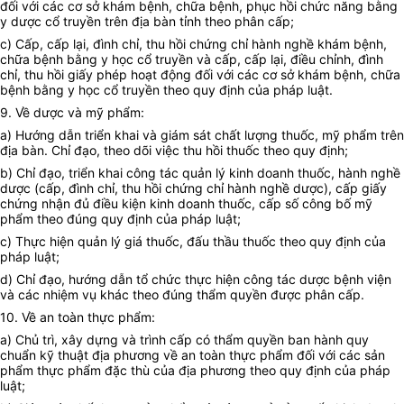
đối với các cơ sở khám bệnh, chữa bệnh, phục hồi chức năng b
ằ
ng
y dược cổ truyền trên địa bàn tỉnh theo phân cấp;
c) Cấp, cấp lại, đình chỉ, thu hồi chứng chỉ hành nghề khám bệnh,
ch
ữ
a bệnh bằng y học cổ truyền và cấp, cấp lại, điều chỉnh, đình
chỉ, thu hồi giấy phép hoạt động đối với các cơ sở khám bệnh, chữa
bệnh bằng y học cổ truyền theo quy định của pháp luật.
9. Về dược và mỹ phẩm:
a) Hướng dẫn triển khai và giám sát chất lượng thuốc, mỹ phẩm trên
địa bàn. Chỉ đạo, theo dõi việc thu hồi thuốc theo quy định;
b) Chỉ đạo, triển khai công tác quản lý kinh doanh thuốc, hành nghề
dược (cấp, đình chỉ, thu hồi chứng chỉ hành nghề dược), cấp giấy
chứng nhận đủ điều kiện kinh doanh thuốc, cấp số công bố mỹ
phẩm theo đúng quy định của pháp luật;
c) Thực hiện quản lý giá thuốc, đấu thầu thuốc theo quy định của
pháp luật;
d) Chỉ đạo, hướng dẫn tổ chức thực hiện công tác dược bệnh viện
và các nhiệm vụ khác theo đúng thẩm quyền được phân cấp.
10. Về an toàn thực phẩm:
a) Chủ trì, xây dựng và trình cấp có thẩm quyền ban hành quy
chuẩn kỹ thuật địa phươn
g
về an toàn thực phẩm đối với các sản
phẩm thực phẩm đặc thù của địa phương theo quy định của pháp
luật;