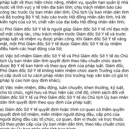
pháp luật về thực hiện chức năng, nhiệm vụ, quyền hạn quản lý nhà
nước về lĩnh vực y tế trên địa bàn tỉnh; chịu trách nhiệm báo cáo
công tác trước Ủy ban nhân dân tỉnh, Chủ tịch Ủy ban nhân dân tỉnh
và Bộ trưởng Bộ Y tế; báo cáo trước Hội đồng nhân dân tỉnh, trả lời
kiến nghị của cử tri, chất vấn của đại biểu Hội đồng nhân dân tỉnh;
c) Phó Giám đốc Sở Y tế là người giúp Giám đốc Sở Y tế chỉ đạo một
số mặt công tác, chịu trách nhiệm trước Giám đốc Sở Y tế và trước
pháp luật về nhiệm vụ được phân công. Khi Giám đốc Sở Y tế vắng
mặt, một Phó Giám đốc Sở Y tế được Giám đốc Sở Y tế ủy nhiệm
điều hành các hoạt động của Sở;
d) Việc bổ nhiệm Giám đốc Sở Y tế và Phó Giám đốc Sở Y tế do Chủ
tịch Ủy ban nhân dân tỉnh quyết định theo tiêu chuẩn chức danh
được Bộ Y tế ban hành và theo quy định của pháp luật. Giám đốc,
Phó Giám đốc Sở Y tế không kiêm nhiệm chức danh Trưởng của đơn
vị cấp dưới có tư cách pháp nhân (trừ trường hợp văn bản có giá trị
pháp lý cao hơn quy định khác);
đ) Việc miễn nhiệm, điều động, luân chuyển, khen thưởng, kỷ luật,
cho từ chức, nghỉ hưu và thực hiện các chế độ, chính sách đối với
Giám đốc Sở Y tế và Phó Giám đốc Sở Y tế do Chủ tịch Ủy ban nhân
dân tỉnh quyết định theo quy định của pháp luật;
e) Giám đốc Sở Y tế quyết định hoặc trình cơ quan có thẩm quyền
quyết định bổ nhiệm, miễn nhiệm người đứng đầu, cấp phó của
người đứng đầu các tổ chức, cơ quan, đơn vị thuộc và trực thuộc
Sở theo phân cấp của Ủy ban nhân dân tỉnh, theo tiêu chuẩn chức
danh do Ủy ban nhân dân tỉnh ban hành.