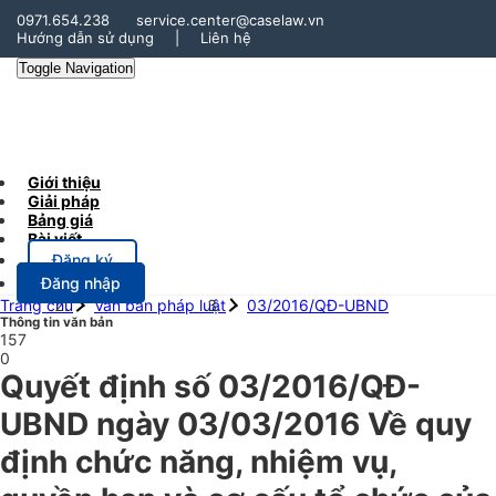
0971.654.238
service.center@caselaw.vn
Hướng dẫn sử dụng
|
Liên hệ
Toggle Navigation
Giới thiệu
Giải pháp
Bảng giá
Bài viết
Đăng ký
Đăng nhập
Trang chủ
Văn bản pháp luật
03/2016/QĐ-UBND
Thông tin văn bản
157
0
Quyết định số 03/2016/QĐ-
UBND ngày 03/03/2016 Về quy
định chức năng, nhiệm vụ,