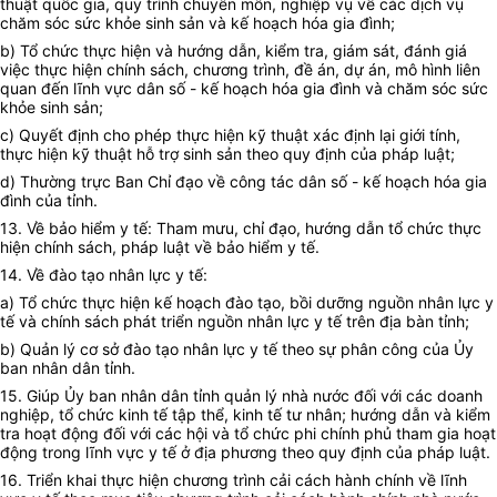
thuật quốc gia, quy trình chuyên môn, nghiệp vụ về các dịch vụ
chăm sóc sức khỏe sinh sản và kế hoạch hóa gia đình;
b) Tổ chức thực hiện và hướng dẫn, kiểm tra, giám sát, đánh giá
việc thực hiện chính sách, chương trình, đề án, dự án, mô hình liên
quan đến lĩnh vực dân số - kế hoạch hóa gia đình và chăm sóc sức
khỏe sinh sản;
c) Quyết định cho phép thực hiện kỹ thuật xác định lại giới tính,
thực hiện kỹ thuật hỗ trợ sinh sản theo quy định của pháp luật;
d) Thường trực Ban Chỉ đạo về công tác dân số - kế hoạch hóa gia
đình của tỉnh.
13. Về bảo hiểm y tế: Tham mưu, chỉ đạo, hướng dẫn tổ chức thực
hiện chính sách, pháp luật về bảo hiểm y tế.
14. Về đào tạo nhân lực y tế:
a) Tổ chức thực hiện kế hoạch đào tạo, bồi dưỡng nguồn nhân lực y
tế và chính sách phát triển nguồn nhân lực y tế trên địa bàn tỉnh;
b) Quản lý cơ sở đào tạo nhân lực y tế theo sự phân công của Ủy
ban nhân dân tỉnh.
15. Giúp Ủy ban nhân dân tỉnh quản lý nhà nước đối với các doanh
nghiệp, tổ chức kinh tế tập thể, kinh tế tư nhân; hướng d
ẫ
n và kiểm
tra hoạt động đối với các hội và tổ chức phi chính phủ tham gia hoạt
động trong lĩnh vực y tế ở địa phương theo quy định của pháp luật.
16. Triển khai thực hiện chương trình cải cách hành chính về lĩnh