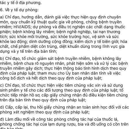
tác y tế
ở
địa phương.
6. Về y tế dự phòng:
a) Chỉ đạo, hướng dẫn, đánh giá việc thực hiện quy định chuyên
môn, quy chuẩn kỹ thuật quốc gia về phòng, ch
ố
ng bệnh truyền
nhiễm; H
I
V/AIDS; dự phòng và điều trị nghiện các chất dạng thuốc
phiện; bệnh không lây nhiễm; bệnh nghề nghiệp, tai nạn thương
tích; sức khỏe môi trường, sức khỏe trường học, vệ sinh và sức
khỏe lao động; dinh dư
ỡ
ng cộng đồng; kiểm dịch y tế biên giới; hóa
chất, ch
ế
phẩm diệt côn trùng, diệt khuẩn dùng trong lĩnh vực gia
dụng và y tế trên địa bàn tỉnh;
b) Chỉ đạo, tổ chức giám sát bệnh truyền nhiễm, bệnh không lây
nhiễm, bệnh chưa rõ nguyên nhân, phát hiện sớm và xử lý các bệnh
truyền nhiễm gây dịch; thực hiện thông báo tình hình dịch theo quy
định của pháp luật; tham mưu cho Ủy ban nhân dân t
ỉ
nh về việc
công
bố
dịch và hết dịch theo quy định của pháp luật;
c) Chỉ đạo, tổ chức thực hiện việc tiêm chủng vắc xin và sử dụng
sinh phẩm y tế cho các đối tượng theo quy định của pháp luật; tổ
chức tiếp nhận hồ sơ, cấp giấy chứng nhận đủ điều kiện tiêm chủng
trên địa bàn tỉnh theo quy định của pháp luật;
d) Cấp, cấp lại, thu hồi giấy chứng nhận an toàn sinh học đối với các
phòng xét nghiệm theo quy định của pháp luật;
đ) Làm đầu mối về công tác phòng chống tác hại của thuốc lá,
phòng chống tác hại của lạm dụng rượu, bia và đồ uống có cồn trên
địa bàn tỉnh;