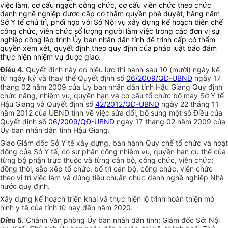
việc làm, cơ cấu ngạch công chức, cơ cấu viên chức theo chức
danh nghề nghiệp được cấp có thẩm quyền phê duyệt, hàng năm
Sở Y tế chủ trì, phối hợp với Sở Nội vụ xây dựng kế hoạch biên chế
công chức,
viên chức
số lượng người làm việc trong các đơn vị sự
nghiệp công lập trình Ủy ban nhân dân tỉnh để trình cấp có thẩm
quyền xem xét, quyết định theo quy định của pháp luật bảo đảm
thực hiện nhiệm vụ được giao.
Điều 4.
Quyết định này có hiệu lực thi hành sau 10 (mười) ngày kể
từ ngày ký và thay thế Quyết định số
06/2009/QĐ-UBND
ngày 17
tháng 02 năm 2009 của Ủy ban nhân dân tỉnh Hậu Giang Quy định
chức năng, nhiệm vụ, quyền hạn và cơ cấu tổ chức bộ máy Sở Y tế
Hậu Giang và Quyết định số
42/2012/QĐ-UBND
ngày 22 tháng 11
năm 2012 của UBND tỉnh về việc sửa đổi, bổ sung một số Điều của
Quyết định số
06/2009/QĐ-UBND
ngày 17 tháng 02 năm 2009 của
Ủy ban nhân dân tỉnh Hậu Giang.
Giao Giám đốc Sở Y tế xây dựng, ban hành Quy chế tổ chức và hoạt
động của Sở Y tế, có sự phân công nhiệm vụ, quyền hạn cụ thể của
từng bộ phận trực thuộc và từng cán bộ, công chức, viên chức;
đồng thời, sắp xếp tổ chức, bố trí cán bộ, công chức, viên chức
theo vị trí việc làm và đúng tiêu chuẩn chức danh nghề nghiệp Nhà
nước quy định.
Xây dựng kế hoạch triển khai và thực hiện lộ trình hoàn thiện mô
hình y tế của tỉnh từ nay đến năm 2020.
Điều 5.
Chánh Văn phòng Ủy ban nhân dân tỉnh; Giám đốc Sở: Nội