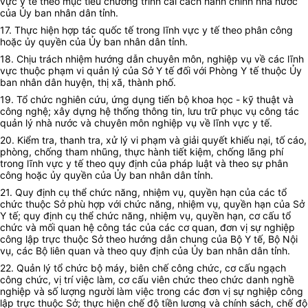
vực y tế theo mục tiêu chương trình cải cách hành chính nhà nước
của Ủy ban nhân dân tỉnh.
17. Thực hiện hợp tác quốc tế trong lĩnh vực y tế theo phân công
hoặc ủy quyền của Ủy ban nhân dân tỉnh.
18. Chịu trách nhiệm hướng dẫn chuyên môn, nghiệp vụ về các lĩnh
vực thuộc phạm vi quản lý của Sở Y tế đối với Phòng Y tế thuộc Ủy
ban nhân dân huyện, thị xã, thành phố.
19. Tổ chức nghiên cứu, ứng dụng tiến bộ khoa học - kỹ thuật và
công nghệ; xây dựng hệ th
ố
ng thông tin, lưu trữ phục vụ công tác
quản lý nhà nước và chuyên môn nghiệp vụ về lĩnh vực y tế.
20. Kiểm tra, thanh tra, xử lý vi phạm và giải quyết khiếu nại, tố cáo,
phòng, ch
ố
ng tham nhũng, thực hành tiết kiệm, chống lãng phí
trong lĩnh vực y tế theo quy định của pháp luật và theo sự phân
công hoặc ủy quyền của Ủy ban nhân dân tỉnh.
21. Quy định cụ thể chức năng, nhiệm vụ, quyền hạn của các tổ
chức thuộc Sở phù hợp với chức năng, nhiệm vụ, quyền hạn của Sở
Y tế; quy định cụ thể chức năng, nhiệm vụ, quyền hạn, cơ cấu tổ
chức và mối quan hệ công tác của các cơ quan, đơn vị sự nghiệp
công lập trực thuộc Sở theo hướng dẫn chung của Bộ Y tế, Bộ Nội
vụ
,
các Bộ liên quan và theo quy định của Ủy ban nhân dân tỉnh.
22. Quản lý tổ chức bộ máy, biên chế công chức, cơ cấu ngạch
công chức, vị trí việc làm, cơ cấu viên chức theo chức danh nghề
nghiệp và số lượng người làm việc trong các đơn vị sự nghiệp công
lập trực thuộc Sở; thực hiện ch
ế
độ tiền lương và chính sách, chế độ