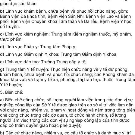
giáo dục sức khỏe.
b) Lĩnh vực khám bệnh, ch
ữ
a bệnh và phục hồi chức năng, gồm:
Bệnh viện Đa khoa tỉnh,
Bệnh viện Sản Nhi,
Bệnh viện
Lao và Bệnh
phổi
, Bệnh viện
Chuyên khoa Tâm thần và Da liễu, Bệnh viện Y học
cổ truyền.
c) L
ĩnh
vực
k
iểm nghiệm: Trung tâm Kiểm nghiệm thuốc, m
ỹ
phẩm,
thực phẩm;
d) Lĩnh vực Pháp y: Trung tâm Pháp y;
đ) Lĩnh vực Giám định Y khoa: Trung tâm Giám định Y khoa;
e) Lĩnh vực đào tạo: Trường Trung cấp y tế;
g) Trung tâm Y tế huyện: Thực hiện chức năng về y tế dự phòng,
khám bệnh, chữa bệnh và phục hồi chức năng; các Phòng khám đa
khoa khu vực và trạm y tế xã, phường, thị trấn
trực
thuộc Trung tâm
Y tế huyện
;
5. Biên chế:
a) Biên chế công chức, s
ố
lượng người làm việc trong các đơn vị sự
nghiệp công lập của Sở Y tế được giao trên cơ sở vị trí việc làm gắn
với chức năng, nhiệm vụ, phạm vi hoạt động và nằm trong tổng biên
ch
ế
công chức trong các cơ quan, tổ chức hành chính, số lượng
người làm việc trong các đơn vị sự nghiệp công lập của tỉnh được
cấp có thẩm quyền giao hoặc phê duyệt;
b) Căn cứ chức năng, nhiệm vụ, cơ cấu tổ chức và danh mục vị trí