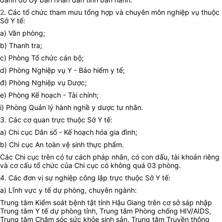
2
. Các tổ chức tham mưu tổng hợp và chuyên môn nghiệp vụ thuộc
Sở Y tế:
a) Văn phòng;
b) Thanh tra;
c) Phòng Tổ chức cán bộ;
d) Phòng Nghiệp vụ Y
- Bảo hiểm y tế
;
đ) Phòng Nghiệp vụ Dược;
e) Phòng Kế hoạch - Tài chính
;
i) Phòng Quản lý hành nghề y dược tư nhân
.
3. Các cơ quan trực thuộc Sở Y tế:
a) Chi cục Dân số - Kế hoạch hóa gia đình;
b) Chi cục An toàn vệ sinh thực phẩm.
Các Chi cục trên có tư cách pháp nhân, có con dấu, tài khoản riêng
và cơ cấu tổ chức của Chi cục có không quá 03 phòng.
4. Các đơn vị sự nghiệp công lập trực thuộc Sở Y tế:
a) Lĩnh vực y tế dự phòng, chuyên ngành:
Trung tâm Kiểm soát bệnh tật tỉnh
Hậu Giang
trên cơ sở sáp nhập
Trung tâm Y tế dự phòng tỉnh, Trung tâm Phòng chống HIV/AIDS,
Trung tâm Chăm sóc sức khỏe sinh sản, Trung tâm Truyền thông