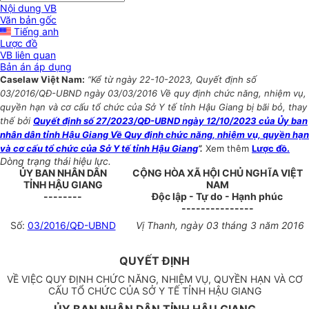
Nội dung VB
Văn bản gốc
Tiếng anh
Lược đồ
VB liên quan
Bản án áp dụng
Caselaw Việt Nam:
“Kể từ ngày 22-10-2023, Quyết định số
03/2016/QĐ-UBND ngày 03/03/2016 Về quy định chức năng, nhiệm vụ,
quyền hạn và cơ cấu tổ chức của Sở Y tế tỉnh Hậu Giang bị bãi bỏ, thay
thế bởi
Quyết định số 27/2023/QĐ-UBND ngày 12/10/2023 của Ủy ban
nhân dân tỉnh Hậu Giang Về Quy định chức năng, nhiệm vụ, quyền hạn
và cơ cấu tổ chức của Sở Y tế tỉnh Hậu Giang
”.
Xem thêm
Lược đồ.
Dòng trạng thái hiệu lực.
ỦY BAN NHÂN DÂN
CỘNG HÒA XÃ HỘI CHỦ NGHĨA VIỆT
TỈNH HẬU GIANG
NAM
--------
Độc lập - Tự do - Hạnh phúc
---------------
Số:
03/2016/QĐ-UBND
Vị Thanh, ngày 03 tháng 3 năm 2016
QUYẾT ĐỊNH
VỀ VIỆC QUY ĐỊNH CHỨC NĂNG, NHIỆM VỤ, QUYỀN HẠN VÀ CƠ
CẤU TỔ CHỨC CỦA SỞ Y TẾ TỈNH HẬU GIANG