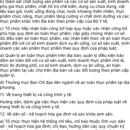
b) Giám sát chất lượng sản phẩm và các cơ sở sản xuất, kinh doanh
phụ gia thực phẩm, chất hỗ trợ chế biến, dụng cụ chứa đựng, vật
liệu bao gói, nước u
ố
ng đóng chai, nước khoáng thiên nhiên, thực
phẩm chức năng, thực phẩm tăng cường vi chất dinh dưỡng và các
thực phẩm khác trên địa bàn theo phân cấp của Bộ Y tế;
c) Tổ chức tiếp nhận bản công bố hợp quy hoặc xác nhận công bố
phù hợp quy định an toàn thực phẩm; cấp giấy chứng nhận cơ sở
đủ điều kiện an toàn thực phẩm, xác nhận kiến thức về an toàn thực
phẩm đối với cơ sở kinh doanh dịch vụ ăn uống, cơ sở sản xuất, kinh
doanh các sản phẩm thực phẩm theo quy định của pháp luật;
d) Quản lý an toàn thực phẩm trên địa bàn; quản lý điều kiện bảo
đảm an toàn đối với cơ sở sản xuất, kinh doanh thực phẩm nhỏ lẻ,
thức ăn đường phố, cơ sở kinh doanh, dịch vụ ăn uống, an toàn
thực phẩm tại các chợ trên địa bàn và các đối tượng theo phân cấp
quản lý;
đ) Thường trực Ban Chỉ đạo liên ngành về an toàn thực phẩm tại địa
phương.
11. Về trang thiết bị và công trình y tế:
Hướng dẫn, đánh giá việc thực hiện các quy định của pháp luật về
trang thiết bị và công trình y tế.
12. Về dân số - kế hoạch hóa gia đình và sức khỏe sinh sản:
a) Tổ chức thực hiện hệ thống chỉ tiêu, chỉ báo thuộc lĩnh vực dân
số - k
ế
hoạch hóa gia đình; chỉ đạo, hướng dẫn các quy chuẩn kỹ