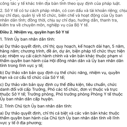
công tác y tế khác trên địa bàn tỉnh theo quy định của pháp luật.
2. Sở Y tế có tư cách pháp nhân, có con dấu và tài khoản riêng; chịu
sự chỉ đạo, quản lý về tổ chức, biên chế và hoạt động của Ủy ban
nhân dân tỉnh; đồng thời, chịu sự chỉ đạo, hướng dẫn, thanh tra,
kiểm tra về chuyên môn, nghiệp vụ của Bộ Y tế.
Điều 2. Nhiệm vụ, quyền hạn Sở Y tế
1. Trình Ủy ban nhân dân tỉnh:
a) Dự
t
hảo quyết định, chỉ thị; quy hoạch, kế hoạch dài hạn, 5 năm,
hàng năm; chương trình, đề án, dự án, biện pháp tổ chức thực hiện
các nhiệm vụ cải cách hành chính và văn bản khác thuộc phạm vi
thẩm quyền ban hành của Hội đồng nhân dân và Ủy ban nhân dân
tỉnh trong lĩnh vực y tế;
b) Dự thảo văn bản quy định cụ thể chức năng, nhiệm vụ, quyền
hạn và cơ cấu tổ chức của Sở Y tế;
c) Dự thảo văn bản quy định cụ thể điều kiện, tiêu chuẩn, chức
danh đối với cấp Trưởng, Phó các tổ chức, đơn vị thuộc và trực
thuộc Sở Y tế; Trưởng phòng, Phó trưởng phòng Phòng Y tế thuộc
Ủy ban nhân dân cấp huyện.
2. Trình Chủ tịch Ủy ban nhân dân tỉnh:
a) Dự thảo quyết định, chỉ thị cá biệt và các văn bản khác thuộc
thẩm quyền ban hành của Chủ tịch Ủy ban nhân dân tỉnh về lĩnh
vực y tế ở địa phương;