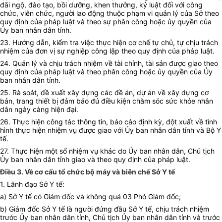
đãi ngộ, đào tạo, bồi dưỡng, khen thưởng, kỷ luật đối với công
chức, viên chức, người lao động thuộc phạm vi quản lý của Sở theo
quy định của pháp luật và theo sự phân công hoặc ủy quyền của
Ủy ban nhân dân tỉnh.
23. Hướng dẫn, kiểm tra việc thực hiện cơ chế tự chủ, tự chịu trách
nhiệm của đơn vị sự nghiệp công lập theo quy định của pháp luật.
24. Quản
l
ý và chịu trách nhiệm về tài chính, tài sản được giao theo
quy định của pháp luật và theo phân công hoặc ủy quyền của Ủy
ban nhân dân tỉnh.
25. Rà soát, đề xuất xây dựng các đề án, dự án về xây dựng cơ
bản, trang thiết bị đảm bảo đủ điều kiện chăm sóc sức khỏe nhân
dân ngày càng hiện đại.
2
6
. Thực hiện công tác thông tin, báo cáo định kỳ, đột xuất về tình
hình thực hiện nhiệm vụ được giao với Ủy ban nhân dân tỉnh và Bộ Y
tế.
2
7
. Thực hiện một số nhiệm vụ khác do Ủy ban nhân dân, Chủ tịch
Ủy ban nhân dân tỉnh giao và theo quy định của pháp luật.
Điều 3. Về cơ cấu tổ chức bộ máy và biên chế Sở Y tế
1.
Lãnh đạo Sở Y tế:
a) Sở Y tế có Giám đ
ố
c và không quá 03 Phó Giám đốc;
b) Giám đốc Sở Y tế là người đứng đầu S
ở
Y tế, chịu trách nhiệm
trước Ủy ban nhân dân tỉnh, Chủ tịch Ủy ban nhân dân tỉnh và trước