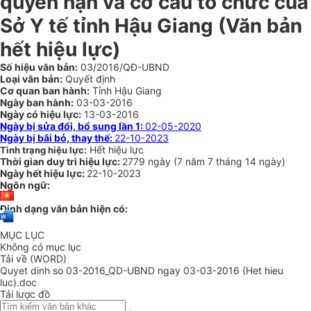
quyền hạn và cơ cấu tổ chức của
Sở Y tế tỉnh Hậu Giang
(Văn bản
hết hiệu lực)
Số hiệu văn bản:
03/2016/QĐ-UBND
Loại văn bản:
Quyết định
Cơ quan ban hành:
Tỉnh Hậu Giang
Ngày ban hành:
03-03-2016
Ngày có hiệu lực:
13-03-2016
Ngày bị sửa đổi, bổ sung lần 1:
02-05-2020
Ngày bị bãi bỏ, thay thế:
22-10-2023
Hết hiệu lực
Tình trạng hiệu lực:
Thời gian duy trì hiệu lực:
2779 ngày
(
7 năm
7 tháng
14 ngày
)
Ngày hết hiệu lực:
22-10-2023
Ngôn ngữ:
Định dạng văn bản hiện có:
MỤC LỤC
Không có mục lục
Tải về (WORD)
Quyet dinh so 03-2016_QD-UBND ngay 03-03-2016 (Het hieu
luc).doc
Tải lược đồ