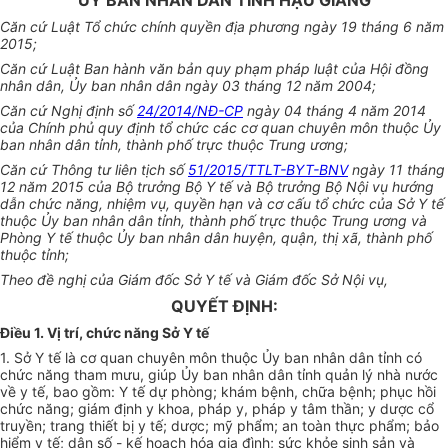
ỦY BAN NHÂN DÂN TỈNH HẬU GIANG
Căn cứ Luật Tổ chức chính quyền địa phương ngày 19 tháng 6 năm
2015;
Căn cứ Luật Ban hành văn bản quy phạm pháp luật của Hội đồng
nhân dân, Ủy ban nhân dân ngày 03 tháng 12 năm 2004;
Căn cứ Nghị định số
24/2014/NĐ-CP
ngày 04 tháng 4 năm 2014
của Chính phủ quy định tổ chức các cơ quan chuyên môn thuộc Ủy
ban nhân dân tỉnh, thành phố trực thuộc Trung ương;
Căn cứ Thông tư liên tịch số
51/2015/TTLT-BYT-BNV
ngày 11 tháng
12 năm 2015 của Bộ trưởng Bộ Y tế và Bộ trưởng Bộ Nội vụ hướng
dẫn chức năng, nhiệm vụ, quyền hạn và cơ cấu tổ chức của Sở Y tế
thuộc Ủy ban nhân dân tỉnh, thành phố trực thuộc Trung ương và
Phòng Y tế thuộc Ủy ban nhân dân huyện, quận, thị xã, thành phố
thuộc tỉnh;
Theo đề nghị của Giám đốc Sở Y tế và Giám đốc Sở Nội vụ,
QUYẾT ĐỊNH:
Điều 1. Vị trí, chức năng Sở Y tế
1. Sở Y tế là cơ quan chuyên môn thuộc Ủy ban nhân dân tỉnh có
chức năng tham mưu, giúp Ủy ban nhân dân tỉnh quản lý nhà nước
về y tế, bao gồm: Y tế dự phòng; khám bệnh, chữa bệnh; phục hồi
chức năng; giám định y khoa, pháp y, pháp y tâm thần; y dược cổ
truyền; trang thiết bị y tế; dược; mỹ phẩm; an toàn thực phẩm; bảo
hiểm y tế; dân số - kế hoạch hóa gia đình; sức khỏe sinh sản và