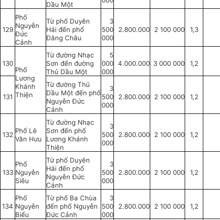
000
Dầu Một
Phố
Từ phố Duyên
3
Nguyễn
129
Hải đến phố
500
2.800.000
2 100 000
1,3
Đức
Đăng Châu
000
Cảnh
Từ đường Nhạc
5
130
Sơn đến đường
000
4.000.000
3 000 000
1,2
Phố
Thủ Dầu Một
000
Lương
Từ đường Thủ
Khánh
3
Dầu Một đến phố
Thiện
131
500
2.800.000
2 100 000
1,2
Nguyễn Đức
000
Cảnh
Từ đường Nhạc
3
Phố Lê
Sơn đến phố
132
500
2.800.000
2 100 000
1,2
Văn Hưu
Lương Khánh
000
Thiện
Từ phố Duyên
Phố
3
Hải đến phố
133
Nguyễn
500
2.800.000
2 100 000
1,2
Nguyễn Đức
Siêu
000
Cảnh
Phố
Từ phố Ba Chùa
3
134
Nguyễn
đến phố Nguyễn
500
2.800.000
2 100 000
1,2
Biểu
Đức Cảnh
000