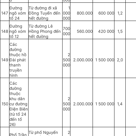
6
000
Đường
Từ đường đi xã
1
147
ngõ xóm
Đồng Tuyển đến
000
800.000
600 000
1,2
tổ 24
hết đường
000
Đường
Từ đường Lê
700
148
ngõ xóm
Hồng Phong đến
560.000
420 000
1,5
000
tổ 12
hết đường
Các
đường
thuộc hồ
2
149
Đài phát
500
2.000.000
1 500 000
2,0
thanh
000
truyền
hình
Các
đường
thuộc
khu dân
2
150
cư đường
500
2.000.000
1 500 000
1,4
Điện Biên
000
(từ tổ 24
đến tổ
26)
Từ phố Nguyển
2
Phố Trần