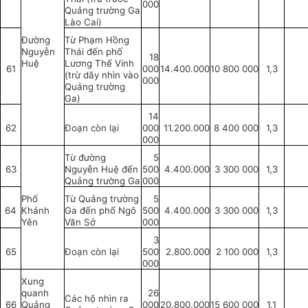
000
Quảng trường Ga
Lào Cai)
Đường
Từ Phạm Hồng
Nguyễn
Thái đến phố
18
Huệ
Lương Thế Vinh
61
000
14.400.000
10 800 000
1,3
(trừ dãy nhìn vào
000
Quảng trường
Ga)
14
62
Đoạn còn lại
000
11.200.000
8 400 000
1,3
000
Từ đường
5
63
Nguyễn Huệ đến
500
4.400.000
3 300 000
1,3
Quảng trường Ga
000
Phố
Từ Quảng trường
5
64
Khánh
Ga đến phố Ngô
500
4.400.000
3 300 000
1,3
Yên
Văn Sở
000
3
65
Đoạn còn lại
500
2.800.000
2 100 000
1,3
000
Xung
quanh
26
Các hộ nhìn ra
66
Quảng
000
20.800.000
15 600 000
1,1