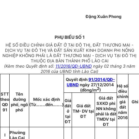
Đặng Xuân Phong
PHỤ BIỂU SỐ 1
HỆ SỐ ĐIỀU CHỈNH GIÁ ĐẤT Ở TẠI ĐÔ THỊ, ĐẤT THƯƠNG MẠI -
DỊCH VỤ TẠI ĐÔ THỊ VÀ ĐẤT SẢN XUẤT KINH DOANH PHI NÔNG
NGHIỆP KHÔNG PHẢI LÀ ĐẤT THƯƠNG MẠI - DỊCH VỤ TẠI ĐÔ THỊ
THUỘC ĐỊA BÀN THÀNH PHỐ LÀO CAI
(Kèm theo Quyết định số:
11/2016/QĐ-UBND
ngày 02 tháng 3 năm
2016 của UBND tỉnh Lào Cai)
Quyết định
91/2014/QĐ-
UBND
ngày
27/12/2014
Hệ số
2
(đồng/m
)
điều
STT
Tên
chỉnh
Giá đất
theo
đường
Mốc xác định
Giá
giá
Ghi
SXKD phi
QĐ
phố, ngõ
(Từ……..đến……..)
đất
Giá đất
đất
NN không
91
phố
ở
TM- DV tại
năm
phải là đất
tại
ĐT
2016
TMDV tại
ĐT
ĐT
Phường
I
Lào Cai