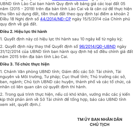
UBND tỉnh Lào Cai ban hành Quy định về bảng giá các loại đất 05
năm (2015 - 2019) trên địa bàn tỉnh Lào Cai và là căn cứ để thực hiện
thu tiền sử dụng đất, tiền thuê đất theo quy định tại điểm a khoản 2
Điều 18 Nghị định số
44/2014/NĐ-CP
ngày 15/5/2014 của Chính phủ
quy định về giá đất.
Điều 2. Hiệu lực thi hành
1. Quyết định này có hiệu lực thi hành sau 10 ngày kể từ ngày ký;
2. Quyết định này thay thế Quyết định số
96/2014/QĐ-UBND
ngày
31/12/2014 của UBND tỉnh ban hành quy định hệ số điều chỉnh giá đất
năm 2015 trên địa bàn tỉnh Lào Cai.
Điều 3. Tổ chức thực hiện
1. Chánh Văn phòng UBND tỉnh; Giám đốc các Sở: Tài chính, Tài
nguyên và Môi trường, Tư pháp; Cục thuế tỉnh; Thủ trưởng các sở,
ban, ngành; Chủ tịch UBND các huyện, thành phố và các tổ chức, cá
nhân có liên quan căn cứ quyết định thi hành.
2. Trong quá trình thực hiện, nếu có khó khăn, vướng mắc các ý kiến
kịp thời phản ánh về Sở Tài chính để tổng hợp, báo cáo UBND tỉnh
xem xét, quyết định./.
TM ỦY BAN NHÂN DÂN
CHỦ TỊCH