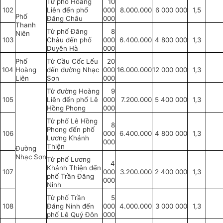
Từ phố Hoàng
10
102
Liên đến phố
000
8.000.000
6 000 000
1,5
Phố
Đăng Châu
000
Thanh
Từ phố Đăng
8
Niên
103
Châu đến phố
000
6.400.000
4 800 000
1,3
Duyên Hà
000
Phố
Từ Cầu Cốc Lếu
20
104
Hoàng
đến đường Nhạc
000
16.000.000
12 000 000
1,3
Liên
Sơn
000
Từ đường Hoàng
9
105
Liên đến phố Lê
000
7.200.000
5 400 000
1,3
Hồng Phong
000
Từ phố Lê Hồng
8
Phong đến phố
106
000
6.400.000
4 800 000
1,3
Lương Khánh
000
Thiện
Đường
Nhạc Sơn
Từ phố Lương
4
Khánh Thiện đến
107
000
3.200.000
2 400 000
1,3
phố Trần Đăng
000
Ninh
Từ phố Trần
5
108
Đăng Ninh đến
000
4.000.000
3 000 000
1,3
phố Lê Quý Đôn
000