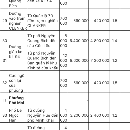
Quang
đến kè KL 94
000
Bích
Đường
Từ Quốc lộ 70
vào trạm
700
29
đến trạm nghiền
560.000
420 000
1,5
nghiền
000
CLANKER
CLENKER
Từ phố Nguyễn
8
30
Quang Bích đến
000
6.400.000
4 800 000
1,4
cầu Cốc Lếu
000
Đường
giáp kè
Từ phố Nguyễn
12
KL 94
Quang Bích đến
31
000
9.600.000
7 200 000
1,2
Ban quản lý khu
000
Kinh tế cửa khẩu
Các ngõ
còn lại
700
32
560.000
420 000
1,5
của
000
phường
Phường
II
-
Phố Mới
Phố Lê
Từ đường
4
33
Ngọc
Nguyễn Huệ đến
000
3.200.000
2 400 000
1,2
Hân
phố Minh Khai
000
Từ đường
4