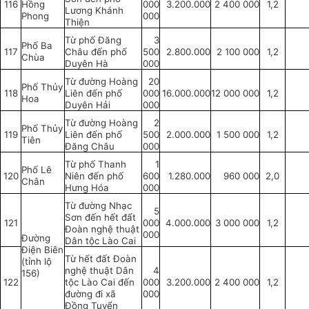
116
Hồng
000
3.200.000
2 400 000
1,2
Lương Khánh
Phong
000
Thiện
Từ phố Đăng
3
Phố Ba
117
Châu đến phố
500
2.800.000
2 100 000
1,2
Chùa
Duyên Hà
000
Từ đường Hoàng
20
Phố Th
ủy
118
Liên đến phố
000
16.000.000
12 000 000
1,2
Hoa
Duyên Hải
000
Từ đường Hoàng
2
Phố Th
ủy
119
Liên đến phố
500
2.000.000
1 500 000
1,2
Tiên
Đăng Châu
000
Từ phố Thanh
1
Phố Lê
120
Niên đến phố
600
1.280.000
960 000
2,0
Chân
Hưng
Hóa
000
Từ đường Nhạc
5
Sơn đến hết đất
121
000
4.000.000
3 000 000
1,2
Đoàn nghệ thuật
000
Đường
Dân tộc Lào Cai
Điện Biên
Từ hết đất Đoàn
(tỉnh lộ
nghệ thuật Dân
4
156)
122
tộc Lào Cai đến
000
3.200.000
2 400 000
1,2
đường đi xã
000
Đồng Tuyển