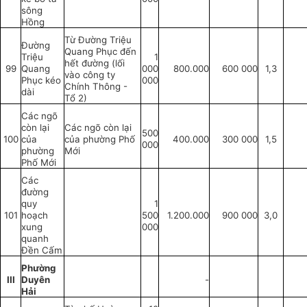
sông
Hồng
Từ Đường Triệu
Đường
Quang Phục đến
Triệu
1
hết đường (lối
99
Quang
000
800.000
600 000
1,3
vào công ty
Phục kéo
000
Chính Thông -
dài
Tổ 2)
Các ngõ
còn lại
Các ngõ còn lại
500
100
của
của phường Phố
400.000
300 000
1,5
000
phường
Mới
Phố Mới
Các
đường
quy
1
101
hoạch
500
1.200.000
900 000
3,0
xung
000
quanh
Đền Cấm
Phường
III
Duyên
-
Hải