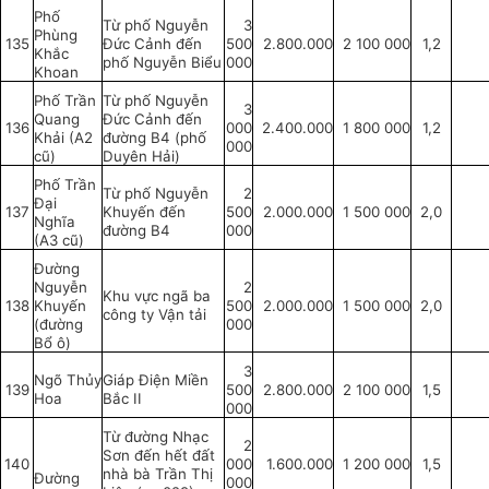
Phố
Từ phố Nguyễn
3
Phùng
135
Đức Cảnh đến
500
2.800.000
2 100 000
1,2
Khắc
phố Nguyễn Biểu
000
Khoan
Phố Trần
Từ phố Nguyễn
3
Quang
Đức Cảnh đến
136
000
2.400.000
1 800 000
1,2
Khải (A2
đường B4 (phố
000
cũ)
Duyên Hải)
Phố Trần
Từ phố Nguyễn
2
Đại
137
Khuyến đến
500
2.000.000
1 500 000
2,0
Nghĩa
đường B4
000
(A3 cũ)
Đường
Nguyễn
2
Khu vực ngã ba
138
Khuyến
500
2.000.000
1 500 000
2,0
công ty Vận tải
(đường
000
Bổ ô)
3
Ngõ Th
ủy
Giáp Điện Miền
139
500
2.800.000
2 100 000
1,5
Hoa
Bắc II
000
Từ đường Nhạc
2
Sơn đến hết đất
140
000
1.600.000
1 200 000
1,5
nhà bà Trần Thị
Đường
000