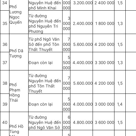
34
Nguyễn Huệ đến
000
3.200.000
2 400 000
1,5
Phố
phố Minh Khai
000
Lương
Từ đường
Ngọc
3
Nguyễn Huệ đến
Quyến
35
000
2.400.000
1 800 000
1,3
phố Nguyễn Tri
000
Phương
Từ phố Ngô Văn
7
36
Sở đến phố Tôn
000
5.600.000
4 200 000
1,5
Thất Thuyết
000
Phố Dã
Tượng
5
37
Đoạn còn lại
500
4.400.000
3 300 000
1,3
000
Từ đường
7
Nguyễn Huệ đến
38
000
5.600.000
4 200 000
1,5
Phố
phố Tôn Thất
000
Phạm
Thuyết
Hồng
5
Thái
39
Đoạn còn lại
000
4.000.000
3 000 000
1,4
000
Từ đường
6
40
Nguyễn Huệ đến
000
4.800.000
3 600 000
1,5
Phố Hồ
phố Ngô Văn Sở
000
Tùng
5