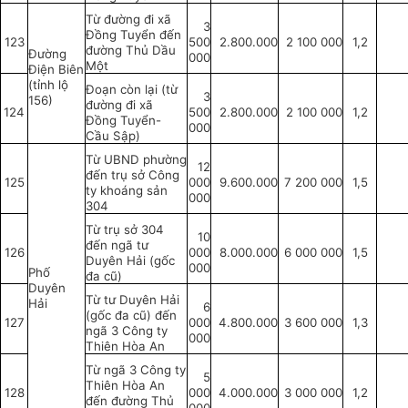
Từ đường đi xã
3
Đồng Tuyển đến
123
500
2.800.000
2 100 000
1,2
đường Thủ Dầu
Đường
000
Một
Điện Biên
(tỉnh lộ
Đoạn còn lại (từ
3
156)
đường đi xã
124
500
2.800.000
2 100 000
1,2
Đồng Tuyển-
000
Cầu Sập)
Từ UBND phường
12
đến trụ sở Công
125
000
9.600.000
7 200 000
1,5
ty k
hoán
g sản
000
304
Từ trụ sở 304
10
đến ngã tư
126
000
8.000.000
6 000 000
1,5
Duyên Hải (gốc
000
Phố
đa cũ)
Duyên
Từ tư Duyên Hải
Hải
6
(gốc đa cũ) đến
127
000
4.800.000
3 600 000
1,3
ngã 3 Công ty
000
Thiên Hòa An
Từ ngã 3 Công ty
5
Thiên Hòa An
128
000
4.000.000
3 000 000
1,2
đến đường Thủ