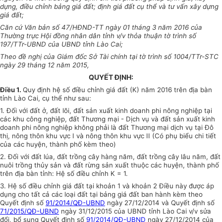
dựng, điều chỉnh bảng giá đất; định giá đất cụ thể và tư vấn xây dựng
giá đất;
Căn cứ Văn bản số 47/HĐND-TT ngày 01 tháng 3 năm 2016 của
Thường trực Hội đồng nhân dân tỉnh v/v thỏa thuận tờ trình số
197/TTr-UBND của UBND tỉnh Lào Cai;
Theo đề nghị của Giám đốc Sở Tài chính tại tờ trình số 1004/TTr-STC
ngày 29 tháng 12 năm 2015,
QUYẾT ĐỊNH:
Điều 1.
Quy định hệ số điều chỉnh giá đất (K) năm 2016 trên địa bàn
tỉnh Lào Cai, cụ thể như sau:
1. Đối với đất ở, đất lõi, đất sản xuất kinh doanh phi nông nghiệp tại
các khu công nghiệp, đất Thương mại - Dịch vụ và đất sản xuất kinh
doanh phi nông nghiệp không phải là đất Thương mại dịch vụ tại Đô
thị, nông thôn khu vực I và nông thôn khu vực II (Có phụ biểu chi tiết
của các huyện, thành phố kèm theo)
2. Đối với đất lúa, đất trồng cây hàng năm, đất trồng cây lâu năm, đất
nuôi trồng thủy sản và đất rừng sản xuất thuộc các huyện, thành phố
trên địa bàn tỉnh: Hệ số điều chỉnh K = 1.
3. Hệ số điều chỉnh giá đất tại khoản 1 và khoản 2 Điều này được áp
dụng cho tất cả các loại đất tại bảng giá đất ban hành kèm theo
Quyết định số
91/2014/QĐ-UBND
ngày 27/12/2014 và Quyết định số
71/2015/QĐ-UBND
ngày 31/12/2015 của UBND tỉnh Lào Cai v/v sửa
đổi, bổ sung Quyết định số
91/2014/QĐ-UBND
ngày 27/12/2014 của