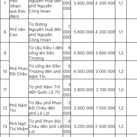
Hãn
Nguyễn Huệ đến
7
000
5.600.000
4 200 000
1,1
(đoạn
phố Nguyễn
000
qua Bưu
Công Hoan
điện)
Từ đường
7
Phố Văn
Nguyễn Huệ đến
8
000
5.600.000
4 200 000
1,1
Cao
phố Nguyễn
000
Công Hoan
Từ cầu Kiều I đến
6
9
cổng lên Đền
000
4.800.000
3 600 000
1,2
Thượng
000
Từ cổng lên Đền
5
Phố Phan
10
Thượng đến phố
000
4.000.000
3 000 000
1,2
Bội Châu
Nậm Thi
000
3
Từ phố Nậm Thi
11
500
2.800.000
2 100 000
1,0
đến Quốc Lộ 70
000
Từ đầu phố Phan
2
Phố Nậm
12
Bội Châu đến
500
2.000.000
1 500 000
1,2
Thi
phố Lê Lợi
000
Từ phố Phan Bội
4
Phố Ngô
13
Châu đến phố Lê
000
3.200.000
2 400 000
1,2
Thị Nhậm
Lợi
000