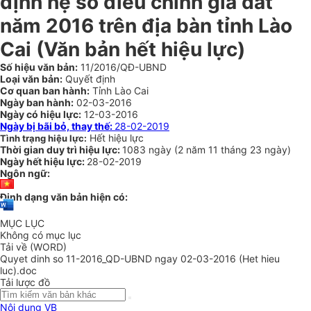
định hệ số điều chỉnh giá đất
năm 2016 trên địa bàn tỉnh Lào
Cai (Văn bản hết hiệu lực)
Số hiệu văn bản:
11/2016/QĐ-UBND
Loại văn bản:
Quyết định
Cơ quan ban hành:
Tỉnh Lào Cai
Ngày ban hành:
02-03-2016
Ngày có hiệu lực:
12-03-2016
Ngày bị bãi bỏ, thay thế:
28-02-2019
Hết hiệu lực
Tình trạng hiệu lực:
Thời gian duy trì hiệu lực:
1083 ngày
(
2 năm
11 tháng
23 ngày
)
Ngày hết hiệu lực:
28-02-2019
Ngôn ngữ:
Định dạng văn bản hiện có:
MỤC LỤC
Không có mục lục
Tải về (WORD)
Quyet dinh so 11-2016_QD-UBND ngay 02-03-2016 (Het hieu
luc).doc
Tải lược đồ
Nội dung VB