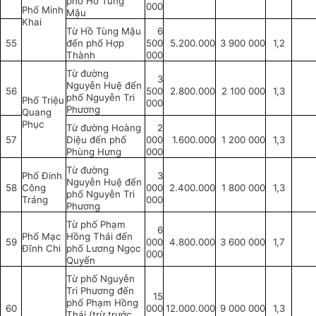
phố Hồ Tùng
000
Phố Minh
Mậu
Khai
Từ Hồ Tùng Mậu
6
55
đến phố Hợp
500
5.200.000
3 900 000
1,2
Thành
000
Từ đường
3
Nguyễn Huệ đến
56
500
2.800.000
2 100 000
1,3
phố Nguyễn Tri
Phố Triệu
000
Phương
Quang
Phục
Từ đường Hoàng
2
57
Diệu đến phố
000
1.600.000
1 200 000
1,3
Phùng Hưng
000
Từ đường
Phố Đinh
3
Nguyễn Huệ đến
58
Công
000
2.400.000
1 800 000
1,3
phố Nguyễn Tri
Tráng
000
Phương
Từ phố Phạm
6
Phố Mạc
Hồng Thái đến
59
000
4.800.000
3 600 000
1,7
Đĩnh Chi
phố Lương Ngọc
000
Quyến
Từ phố Nguyễn
Tri Phương đến
15
phố Phạm Hồng
60
000
12.000.000
9 000 000
1,3
Thái (trừ trước