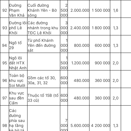
Đường
Cuối đường
2
92
Phạm
Khánh Yên - Bờ
500
2.000.000
1 500 000
1,6
Văn Khả
sông
000
Đường lõi
Các đường
3
93
phố Lê
nhánh trong khu
000
2.400.000
1 800 000
1,3
Khôi
TĐC Lê Khôi
000
Từ phố Khánh
1
Ngõ tổ
94
Yên đến đường
000
800.000
600 000
1,3
29
sắt
000
Ngõ lõi
1
95
đất HTX
500
1.200.000
900 000
2,0
Nhật Anh
000
Toàn bộ
Gồm các tổ 30,
600
96
khu vực
480.000
360 000
2,0
30a, 31, 32
000
Soi Mười
Khu vực
Thuộc tổ 15B (tổ
600
97
sau đền
480.000
360 000
2,0
33 cũ)
000
Cấm
Các
đường
phía sau
7
98
hạ tầng
000
5.600.000
4 200 000
1,3
kè bờ tả
000