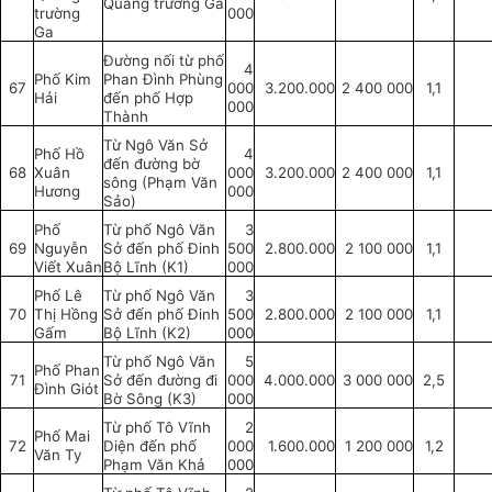
Quảng trường Ga
trường
000
Ga
Đường nối từ phố
4
Phố Kim
Phan Đình Phùng
67
000
3.200.000
2 400 000
1,1
Hải
đến phố Hợp
000
Thành
Từ Ngô Văn Sở
Phố Hồ
4
đến đường bờ
68
Xuân
000
3.200.000
2 400 000
1,1
sông (Phạm Văn
Hương
000
Sảo)
Phố
Từ phố Ngô Văn
3
69
Nguyễn
Sở đến phố Đinh
500
2.800.000
2 100 000
1,1
Viết Xuân
Bộ Lĩnh (K1)
000
Phố Lê
Từ phố Ngô Văn
3
70
Thị Hồng
Sở đến phố Đinh
500
2.800.000
2 100 000
1,1
Gấm
Bộ Lĩnh (K2)
000
Từ phố Ngô Văn
5
Phố Phan
71
Sở đến đường đi
000
4.000.000
3 000 000
2,5
Đình Giót
Bờ Sông (K3)
000
Từ phố Tô Vĩnh
2
Phố Mai
72
Diện đến phố
000
1.600.000
1 200 000
1,2
Văn Ty
Phạm Văn Khả
000