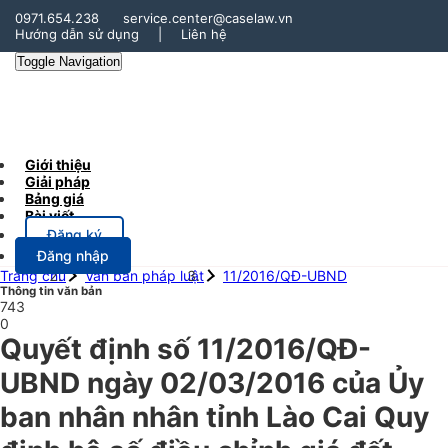
0971.654.238
service.center@caselaw.vn
Hướng dẫn sử dụng
|
Liên hệ
Toggle Navigation
Giới thiệu
Giải pháp
Bảng giá
Bài viết
Đăng ký
Đăng nhập
Trang chủ
Văn bản pháp luật
11/2016/QĐ-UBND
Thông tin văn bản
743
0
Quyết định số 11/2016/QĐ-
UBND ngày 02/03/2016 của Ủy
ban nhân nhân tỉnh Lào Cai Quy