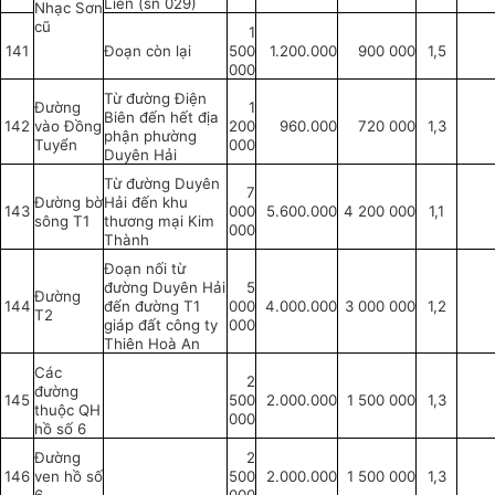
Liên (sn 029)
Nhạc Sơn
cũ
1
141
Đoạn còn lại
500
1.200.000
900 000
1,5
000
Từ đường Điện
Đường
1
Biên đến hết địa
142
vào Đồng
200
960.000
720 000
1,3
phận phường
Tuyển
000
Duyên Hải
Từ đường Duyên
7
Đường bờ
Hải đến khu
143
000
5.600.000
4 200 000
1,1
sông T1
thương mại Kim
000
Thành
Đoạn nối từ
đường Duyên Hải
5
Đường
144
đến đường T1
000
4.000.000
3 000 000
1,2
T2
giáp đất công ty
000
Thiên Hoà An
Các
2
đường
145
500
2.000.000
1 500 000
1,3
thuộc QH
000
hồ số 6
Đường
2
146
ven hồ số
500
2.000.000
1 500 000
1,3