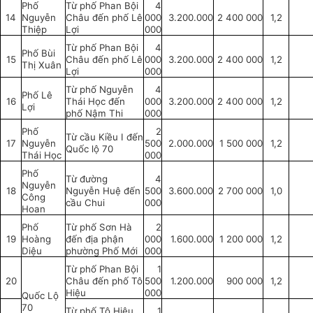
Phố
Từ phố Phan Bội
4
14
Nguyễn
Châu đến phố Lê
000
3.200.000
2 400 000
1,2
Thiệp
Lợi
000
Từ phố Phan Bội
4
Phố Bùi
15
Châu đến phố Lê
000
3.200.000
2 400 000
1,2
Thị Xuân
Lợi
000
Từ phố Nguyễn
4
Phố Lê
16
Thái Học đến
000
3.200.000
2 400 000
1,2
Lợi
phố Nậm Thi
000
Phố
2
Từ cầu Kiều I đến
17
Nguyễn
500
2.000.000
1 500 000
1,2
Quốc lộ 70
Thái Học
000
Phố
Từ đường
4
Nguyễn
18
Nguyễn Huệ đến
500
3.600.000
2 700 000
1,0
Công
cầu Chui
000
Hoan
Phố
Từ phố Sơn Hà
2
19
Hoàng
đến địa phận
000
1.600.000
1 200 000
1,2
Diệu
phường Phố Mới
000
Từ phố Phan Bội
1
20
Châu đến phố Tô
500
1.200.000
900 000
1,2
Hiệu
000
Quốc Lộ
70
Từ phố Tô Hiệu
1