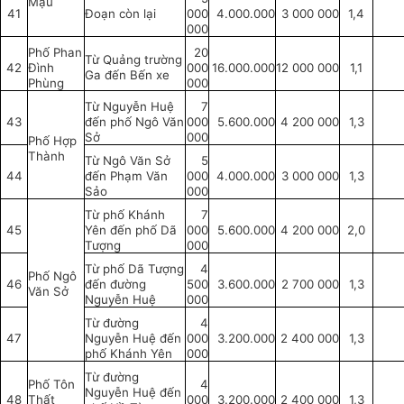
Mậu
41
Đoạn còn lại
000
4.000.000
3 000 000
1,4
000
Phố Phan
20
Từ Quảng trường
42
Đình
000
16.000.000
12 000 000
1,1
Ga đến Bến xe
Phùng
000
Từ Nguyễn Huệ
7
43
đến phố Ngô Văn
000
5.600.000
4 200 000
1,3
Sở
000
Phố Hợp
Thành
Từ Ngô Văn Sở
5
44
đến Phạm Văn
000
4.000.000
3 000 000
1,3
Sảo
000
Từ phố Khánh
7
45
Yên đến phố Dã
000
5.600.000
4 200 000
2,0
Tượng
000
Từ phố Dã Tượng
4
Phố Ngô
46
đến đường
500
3.600.000
2 700 000
1,3
Văn Sở
Nguyễn Huệ
000
Từ đường
4
47
Nguyễn Huệ đến
000
3.200.000
2 400 000
1,3
phố Khánh Yên
000
Từ đường
Phố Tôn
4
Nguyễn Huệ đến
48
Thất
000
3.200.000
2 400 000
1,3