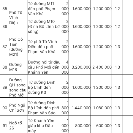
Từ đường M11
2
85
đến phố Phạm
000
1.600.000
1 200 000
1,2
Phố Tô
Văn Khả
000
Vĩnh
Từ đường M10
2
Diện
86
(Đinh Bộ Lĩnh bờ
000
1.600.000
1 200 000
1,2
sông)
000
Phố Cô
Từ phố Tô Vĩnh
2
Tiên
87
Diện đến phố
000
1.600.000
1 200 000
1,3
(đường
Phạm Văn Khả
000
M21)
Đường nối từ đầu
4
Đường
88
cầu Phố Mới đến
000
3.200.000
2 400 000
1,3
M18
Khánh Yên
000
Đường
Từ đường Đinh
2
QH song
89
Bộ Lĩnh đến
000
1.600.000
1 200 000
1,3
song cầu
đường K3
000
Phố Mới
Từ đường Đinh
1
Phố Ngũ
90
Bộ Lĩnh đến phố
800
1.440.000
1 080 000
1,3
Chỉ Sơn
Phạm Văn Sảo
000
Từ Khánh Yên
1
Ngõ tổ
91
giáp khu Đầu
000
800.000
600 000
1,3
26
máy
000