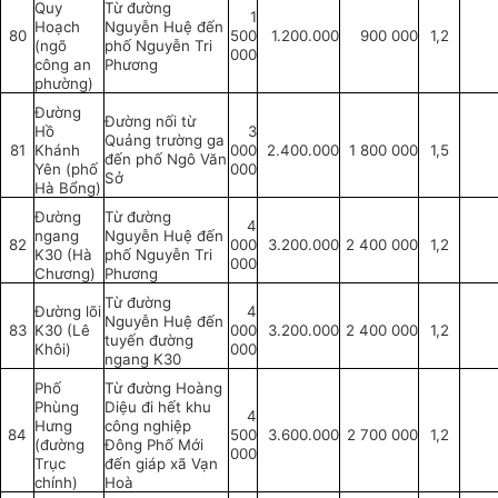
Quy
Từ đường
1
Hoạch
Nguyễn Huệ đến
80
500
1.200.000
900 000
1,2
(ngõ
phố Nguyễn Tri
000
công an
Phương
phường)
Đường
Đường nối từ
Hồ
3
Quảng trường ga
81
Khánh
000
2.400.000
1 800 000
1,5
đến phố Ngô Văn
Yên (phố
000
Sở
Hà Bổng)
Đường
Từ đường
4
ngang
Nguyễn Huệ đến
82
000
3.200.000
2 400 000
1,2
K30 (Hà
phố Nguyễn Tri
000
Chương)
Phương
Từ đường
Đường lõi
4
Nguyễn Huệ đến
83
K30 (Lê
000
3.200.000
2 400 000
1,2
tuyến đường
Khôi)
000
ngang K30
Phố
Từ đường Hoàng
Phùng
Diệu đi hết khu
4
Hưng
công nghiệp
84
500
3.600.000
2 700 000
1,2
(đường
Đông Phố Mới
000
Trục
đến giáp xã Vạn
chính)
Hoà