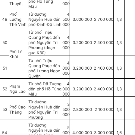
phố Hồ Tùng
Thuyết
000
Mậu
Phố
Từ đường
4
49
Lương
Nguyễn Huệ đến
500
3.600.000
2 700 000
1,3
Thế Vinh
phố Đinh Độ Linh
000
Từ phố Triệu
Quang Phục đến
4
50
phố Nguyễn Tri
000
3.200.000
2 400 000
1,3
Phương (đoạn
000
Phố Lê
qua K30)
Khôi
Từ phố Triệu
4
Quang Phục đến
51
000
3.200.000
2 400 000
1,3
phố Lương Ngọc
000
Quyến
Từ phố Dã Tượng
4
Phạm
52
đến phố Hồ Tùng
000
3.200.000
2 400 000
1,3
Ngũ Lão
Mậu
000
Từ đường
3
Phố Cao
Nguyễn Huệ đến
53
500
2.800.000
2 100 000
1,3
Thắng
phố Nguyễn Tri
000
Phương
Từ đường
5
Nguyễn Huệ đến
54
000
4.000.000
3 000 000
1,6