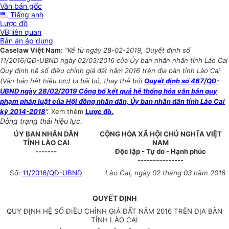
Văn bản gốc
Tiếng anh
Lược đồ
VB liên quan
Bản án áp dụng
Caselaw Việt Nam:
“Kể từ ngày 28-02-2019, Quyết định số
11/2016/QĐ-UBND ngày 02/03/2016 của Ủy ban nhân nhân tỉnh Lào Cai
Quy định hệ số điều chỉnh giá đất năm 2016 trên địa bàn tỉnh Lào Cai
(Văn bản hết hiệu lực) bị bãi bỏ, thay thế bởi
Quyết định số 467/QĐ-
UBND ngày 28/02/2019 Công bố kết quả hệ thống hóa văn bản quy
phạm pháp luật của Hội đồng nhân dân, Ủy ban nhân dân tỉnh Lào Cai
kỳ 2014-2018
”.
Xem thêm
Lược đồ.
Dòng trạng thái hiệu lực.
ỦY BAN NHÂN DÂN
CỘNG HÒA XÃ HỘI CHỦ NGHĨA VIỆT
TỈNH LÀO CAI
NAM
-------
Độc lập - Tự do - Hạnh phúc
---------------
Số:
11/2016/QĐ-UBND
Lào Cai, ngày 02 tháng 03 năm 2016
QUYẾT ĐỊNH
QUY ĐỊNH HỆ SỐ ĐIỀU CHỈNH GIÁ ĐẤT NĂM 2016 TRÊN ĐỊA BÀN
TỈNH LÀO CAI