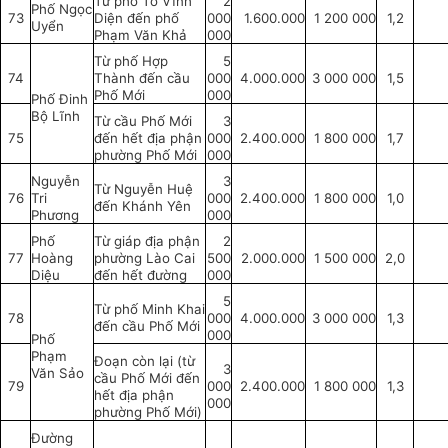
Từ phố Tô Vĩnh
2
Phố Ngọc
73
Diện đến phố
000
1.600.000
1 200 000
1,2
Uyển
Phạm Văn Khả
000
Từ phố Hợp
5
74
Thành đến cầu
000
4.000.000
3 000 000
1,5
Phố Mới
000
Phố Đinh
Bộ Lĩnh
Từ cầu Phố Mới
3
75
đến hết địa phận
000
2.400.000
1 800 000
1,7
phường Phố Mới
000
Nguyễn
3
Từ Nguyễn Huệ
76
Tri
000
2.400.000
1 800 000
1,0
đến Khánh Yên
Phương
000
Phố
Từ giáp địa phận
2
77
Hoàng
phường Lào Cai
500
2.000.000
1 500 000
2,0
Diệu
đến hết đường
000
5
Từ phố Minh Khai
78
000
4.000.000
3 000 000
1,3
đến cầu Phố Mới
000
Phố
Phạm
Đoạn còn lại (từ
3
Văn Sảo
cầu Phố Mới đến
79
000
2.400.000
1 800 000
1,3
hết địa phận
000
phường Phố Mới)
Đường