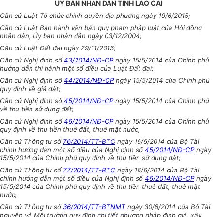
ỦY BAN NHÂN DÂN TỈNH LÀO CAI
Căn cứ Luật Tổ chức chính quyền địa phương ngày 19/6/2015;
Căn cứ Luật Ban hành văn bản quy phạm pháp luật của Hội đồng
nhân dân, Ủy ban nhân dân ngày 03/12/2004;
Căn cứ Luật Đất đai ngày 29/11/2013;
Căn cứ Nghị định số
43/2014/NĐ-CP
ngày 15/5/2014 của Chính phủ
hướng dẫn thi hành một số điều của Luật Đất đai;
Căn cứ Nghị định số
44/2014/NĐ-CP
ngày 15/5/2014 của Chính phủ
quy định về giá đất;
Căn cứ Nghị định số
45/2014/NĐ-CP
ngày 15/5/2014 của Chính phủ
về thu tiền sử dụng đất;
Căn cứ Nghị định số
46/2014/NĐ-CP
ngày 15/5/2014 của Chính phủ
quy định về thu tiền thuê đất, thuê mặt nước;
Căn cứ Thông tư số
76/2014/TT-BTC
ngày 16/6/2014 của Bộ Tài
chính hướng dẫn một số điều của Nghị định số
45/2014/NĐ-CP
ngày
15/5/2014 của Chính phủ quy định về thu tiền sử dụng đất;
Căn cứ Thông tư số
77/2014/TT-BTC
ngày 16/6/2014 của Bộ Tài
chính hướng dẫn một số điều của Nghị định số
46/2014/NĐ-CP
ngày
15/5/2014 của Chính phủ quy định về thu tiền thuê đất, thuê mặt
nước;
Căn cứ Thông tư số
36/2014/TT-BTNMT
ngày 30/6/2014 của Bộ Tài
nguyên và Môi trường quy định chi tiết phương pháp định giá, xây