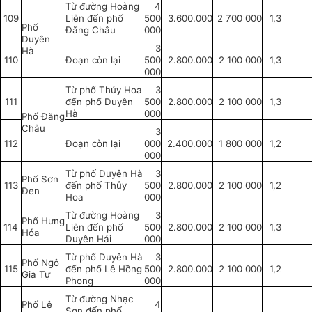
Từ đường Hoàng
4
109
Liên đến phố
500
3.600.000
2 700 000
1,3
Phố
Đăng Châu
000
Duyên
3
Hà
110
Đoạn còn lại
500
2.800.000
2 100 000
1,3
000
Từ phố Th
ủy
Hoa
3
111
đến phố Duyên
500
2.800.000
2 100 000
1,3
Hà
000
Phố Đăng
Châu
3
112
Đoạn còn lại
000
2.400.000
1 800 000
1,2
000
Từ phố Duyên Hà
3
Phố Sơn
113
đến phố Th
ủy
500
2.800.000
2 100 000
1,2
Đen
Hoa
000
Từ đường Hoàng
3
Phố Hưng
114
Liên đến phố
500
2.800.000
2 100 000
1,3
Hóa
Duyên Hải
000
Từ phố Duyên Hà
3
Phố Ngô
115
đến phố Lê Hồng
500
2.800.000
2 100 000
1,2
Gia Tự
Phong
000
Từ đường Nhạc
Phố Lê
4
Sơn đến phố