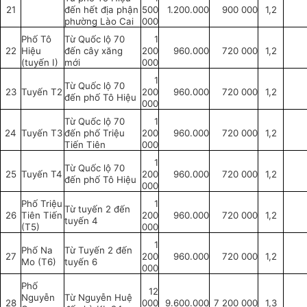
21
đến hết địa phận
500
1.200.000
900 000
1,2
phường Lào Cai
000
Phố Tô
Từ Quốc lộ 70
1
22
Hiệu
đến cây xăng
200
960.000
720 000
1,2
(tuyến I)
mới
000
1
Từ Quốc lộ 70
23
Tuyến T2
200
960.000
720 000
1,2
đến phố Tô Hiệu
000
Từ Quốc lộ 70
1
24
Tuyến T3
đến phố Triệu
200
960.000
720 000
1,2
Tiến Tiên
000
1
Từ Quốc lộ 70
25
Tuyến T4
200
960.000
720 000
1,2
đến phố Tô Hiệu
000
Phố Triệu
1
Từ tuyến 2 đến
26
Tiên Tiến
200
960.000
720 000
1,2
tuyến 4
(T5)
000
1
Phố Na
Từ Tuyến 2 đến
27
200
960.000
720 000
1,2
Mo (T6)
tuyến 6
000
Phố
12
Nguyễn
Từ Nguyễn Huệ
28
000
9.600.000
7 200 000
1,3