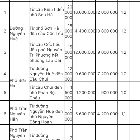
20
Từ cầu Kiều I đến
1
000
16.000.000
12 000 000
1,2
phố Sơn Hà
000
18
Đường
Từ phố Sơn Hà
2
000
14.400.000
10 800 000
1,2
Nguyễn
đến cầu Cốc Lếu
000
Huệ
Từ cầu Cốc Lếu
15
đến phố Nguyễn
3
000
12.000.000
9 000 000
1,2
Tri Phương hết
000
phường Lào Cai
Từ đường
12
4
Nguyễn Huệ đến
000
9.600.000
7 200 000
1,0
Cầu Chui
000
Phố Sơn
Hà
Từ cầu Chui đến
1
5
phố Phan Bội
500
1.200.000
900 000
1,0
Châu
000
Từ đường
Phố Trần
7
Nguyễn Huệ đến
6
Nguyên
000
5.600.000
4 200 000
1,1
phố Nguyễn
Hãn
000
Công Hoan
Phố Trần
Nguyên
Từ đường
7