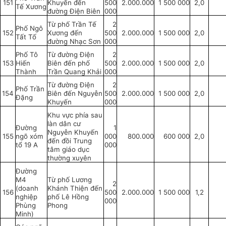
151
Khuyến đến
500
2.000.000
1 500 000
2,0
Tế Xương
đường Điện Biên
000
Từ phố Trần Tế
2
Phố Ngô
152
Xương đến
500
2.000.000
1 500 000
2,0
Tất Tố
đường Nhạc Sơn
000
Phố Tô
Từ đường Điện
2
153
Hiến
Biên đến phố
500
2.000.000
1 500 000
2,0
Thành
Trần Quang Khải
000
Từ đường Điện
2
Phố Trần
154
Biên đến Nguyễn
500
2.000.000
1 500 000
2,0
Đặng
Khuyến
000
Khu vực phía sau
làn dân cư
Đường
1
Nguyễn Khuyến
155
ngõ xóm
000
800.000
600 000
2,0
đến đồi Trung
tổ 19 A
000
tâm giáo dục
thường xuyên
Đường
M4
Từ phố Lương
2
(doanh
Khánh Thiện đến
156
500
2.000.000
1 500 000
1,2
nghiệp
phố Lê Hồng
000
Phùng
Phong
Minh)