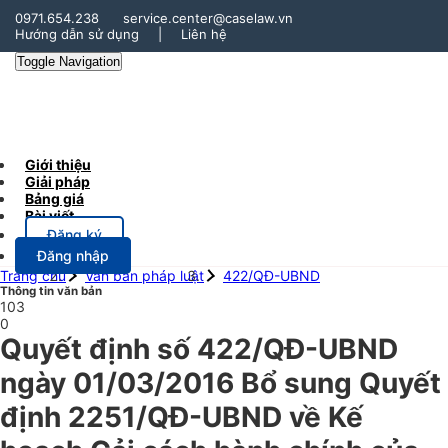
0971.654.238
service.center@caselaw.vn
Hướng dẫn sử dụng
|
Liên hệ
Toggle Navigation
Giới thiệu
Giải pháp
Bảng giá
Bài viết
Đăng ký
Đăng nhập
Trang chủ
Văn bản pháp luật
422/QĐ-UBND
Thông tin văn bản
103
0
Quyết định số 422/QĐ-UBND
ngày 01/03/2016 Bổ sung Quyết
định 2251/QĐ-UBND về Kế