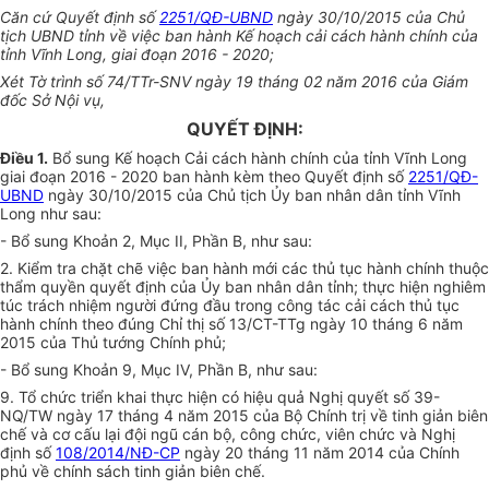
Căn cứ Quyết định số
2251/QĐ-UBND
ngày 30/10/2015 của Chủ
tịch UBND tỉnh về việc ban hành Kế hoạch cải cách hành chính của
tỉnh Vĩnh Long, giai đoạn 2016 - 2020;
Xét Tờ trình số 74/TTr-SNV ngày 19 tháng 02 năm 2016 của Giám
đốc Sở Nội vụ,
QUYẾT ĐỊNH:
Điều 1.
Bổ sung Kế hoạch Cải cách hành chính của tỉnh Vĩnh Long
giai đoạn 2016 - 2020 ban hành kèm theo Quyết định số
2251/QĐ-
UBND
ngày 30/10/2015 của Chủ tịch Ủy ban nhân dân tỉnh Vĩnh
Long như sau:
- Bổ sung Khoản 2, Mục II, Phần B, như sau:
2. Kiểm tra chặt chẽ việc ban hành mới các thủ tục hành chính thuộc
thẩm quyền quyết định của Ủy ban nhân dân tỉnh; thực hiện nghiêm
túc trách nhiệm người đứng đầu trong công tác cải cách thủ tục
hành chính theo đúng Chỉ thị số 13/CT-TTg ngày 10 tháng 6 năm
2015 của Thủ tướng Chính phủ;
- Bổ sung Khoản 9, Mục IV, Phần B, như sau:
9. Tổ chức triển khai thực hiện có hiệu quả Nghị quyết số 39-
NQ/TW ngày 17 tháng 4 năm 2015 của Bộ Chính trị về tinh giản biên
chế và cơ cấu lại đội ngũ cán bộ, công chức, viên chức và Nghị
định số
108/2014/NĐ-CP
ngày 20 tháng 11 năm 2014 của Chính
phủ về chính sách tinh giản biên chế.