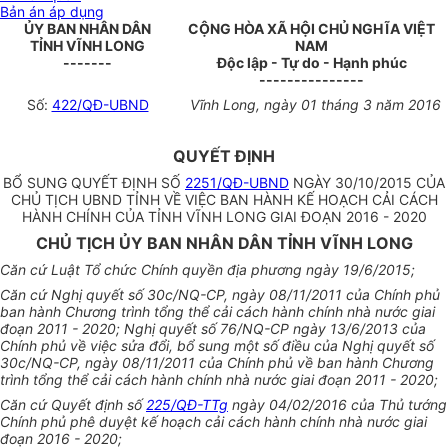
Bản án áp dụng
ỦY BAN NHÂN DÂN
CỘNG HÒA XÃ HỘI CHỦ NGHĨA VIỆT
TỈNH VĨNH LONG
NAM
-------
Độc lập - Tự do - Hạnh phúc
---------------
Số:
422/QĐ-UBND
Vĩnh Long, ngày 01 tháng 3 năm 2016
QUYẾT ĐỊNH
BỔ SUNG QUYẾT ĐỊNH SỐ
2251/QĐ-UBND
NGÀY 30/10/2015 CỦA
CHỦ TỊCH UBND TỈNH VỀ VIỆC BAN HÀNH KẾ HOẠCH CẢI CÁCH
HÀNH CHÍNH CỦA TỈNH VĨNH LONG GIAI ĐOẠN 2016 - 2020
CHỦ TỊCH ỦY BAN NHÂN DÂN TỈNH VĨNH LONG
Căn cứ Luật Tổ chức Chính quyền địa phương ngày 19/6/2015;
Căn cứ Nghị quyết số 30c/NQ-CP, ngày 08/11/2011 của Chính phủ
ban hành Chương trình tổng thể cải cách hành chính nhà nước giai
đoạn 2011 - 2020; Nghị quyết số 76/NQ-CP ngày 13/6/2013 của
Chính phủ về việc sửa đổi, bổ sung một số điều của Nghị quyết số
30c/NQ-CP, ngày 08/11/2011 của Chính phủ về ban hành Chương
trình tổng thể cải cách hành chính nhà nước giai đoạn 2011 - 2020;
Căn cứ Quyết định số
225/QĐ-TTg
ngày 04/02/2016 của Thủ tướng
Chính phủ phê duyệt kế hoạch cải cách hành chính nhà nước giai
đoạn 2016 - 2020;