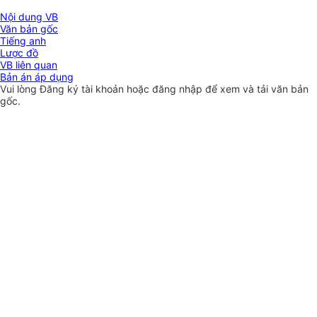
Nội dung VB
Văn bản gốc
Tiếng anh
Lược đồ
VB liên quan
Bản án áp dụng
Vui lòng
Đăng ký
tài khoản hoặc
đăng nhập
để xem và tải văn bản
gốc.