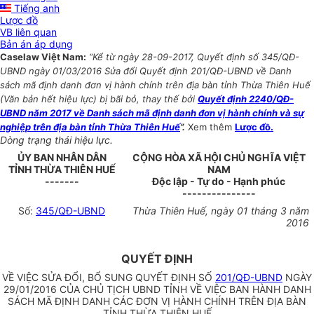
Tiếng anh
Lược đồ
VB liên quan
Bản án áp dụng
Caselaw Việt Nam:
“Kể từ ngày 28-09-2017, Quyết định số 345/QĐ-
UBND ngày 01/03/2016 Sửa đổi Quyết định 201/QĐ-UBND về Danh
sách mã định danh đơn vị hành chính trên địa bàn tỉnh Thừa Thiên Huế
(Văn bản hết hiệu lực) bị bãi bỏ, thay thế bởi
Quyết định 2240/QĐ-
UBND năm 2017 về Danh sách mã định danh đơn vị hành chính và sự
nghiệp trên địa bàn tỉnh Thừa Thiên Huế
”.
Xem thêm
Lược đồ.
Dòng trạng thái hiệu lực.
ỦY BAN NHÂN DÂN
CỘNG HÒA XÃ HỘI CHỦ NGHĨA VIỆT
TỈNH THỪA THIÊN HUẾ
NAM
-------
Độc lập - Tự do - Hạnh phúc
---------------
Số:
345/QĐ-UBND
Thừa Thiên Huế
, ngày
01
tháng
3
năm
2016
QUYẾT ĐỊNH
VỀ VIỆC SỬA ĐỔI, BỔ SUNG QUYẾT ĐỊNH SỐ
201/QĐ-UBND
NGÀY
29/01/2016 CỦA CHỦ TỊCH UBND TỈNH VỀ VIỆC BAN HÀNH DANH
SÁCH MÃ ĐỊNH DANH CÁC ĐƠN VỊ HÀNH CHÍNH TRÊN ĐỊA BÀN
TỈNH THỪA THIÊN HUẾ