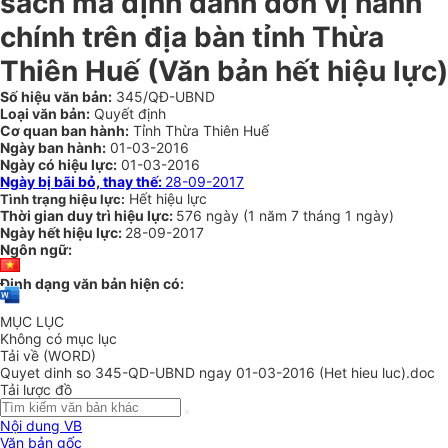
sách mã định danh đơn vị hành
chính trên địa bàn tỉnh Thừa
Thiên Huế (Văn bản hết hiệu lực)
Số hiệu văn bản:
345/QĐ-UBND
Loại văn bản:
Quyết định
Cơ quan ban hành:
Tỉnh Thừa Thiên Huế
Ngày ban hành:
01-03-2016
Ngày có hiệu lực:
01-03-2016
Ngày bị bãi bỏ, thay thế:
28-09-2017
Hết hiệu lực
Tình trạng hiệu lực:
Thời gian duy trì hiệu lực:
576 ngày
(
1 năm
7 tháng
1 ngày
)
Ngày hết hiệu lực:
28-09-2017
Ngôn ngữ:
Định dạng văn bản hiện có:
MỤC LỤC
Không có mục lục
Tải về (WORD)
Quyet dinh so 345-QD-UBND ngay 01-03-2016 (Het hieu luc).doc
Tải lược đồ
Nội dung VB
Văn bản gốc