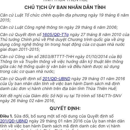
CHỦ TỊCH ỦY BAN NHÂN DÂN TỈNH
Căn cứ Luật
Tổ chức chính quyền địa phương ngày 19 tháng 6 năm
2015;
Căn cứ Luật Công nghệ thông tin ngày 29 tháng 6 năm 2006;
Căn cứ Quyết định
số
1605/QĐ-TTg
ngày 27 tháng 8 năm 2010 của
Thủ tướng Chính phủ về Phê duyệt Chương trình quốc gia về ứng
dụng công nghệ thông tin trong hoạt động của cơ quan nhà nước
giai đoạn 2011-2015;
Căn cứ Công văn số 2803/BTTTT-THH ngày 01/10/2014 của Bộ
Thông tin và Truyền thông về việc hướng dẫn kỹ thuật liên thông
giữa các hệ thống quản lý văn bản và điều hành được sử dụng
trong các cơ quan nhà nước;
Căn cứ Quyết định số
201/QĐ-UBND
ngày 29 tháng 01 năm 2016
của Ủy ban nhân dân tỉnh về việc ban hành Danh sách mã định
danh các đơn vị hành chính trên địa bàn tỉnh Th
ừ
a Thiên Huế;
Xét đề nghị của Giám đốc Sở Nội vụ tại Tờ trình số 184/TTr-SNV
ngày 26 tháng 02 năm 2016,
QUYẾT ĐỊNH:
Điều 1.
Sửa đổi, bổ sung một số nội dung của Quyết định số
201/QĐ-UBND
ngày 29 tháng 01 năm 2016 của Ủy ban nhân dân
tỉnh về việc ban hành Danh sách mã định danh các đơn vị hành