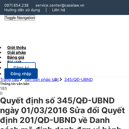
0971.654.238
service.center@caselaw.vn
Hướng dẫn sử dụng
|
Liên hệ
Toggle Navigation
Giới thiệu
Giải pháp
Bảng giá
Bài viết
Đăng ký
Đăng nhập
Trang chủ
Văn bản pháp luật
345/QĐ-UBND
Thông tin văn bản
185
0
Quyết định số 345/QĐ-UBND
ngày 01/03/2016 Sửa đổi Quyết
định 201/QĐ-UBND về Danh