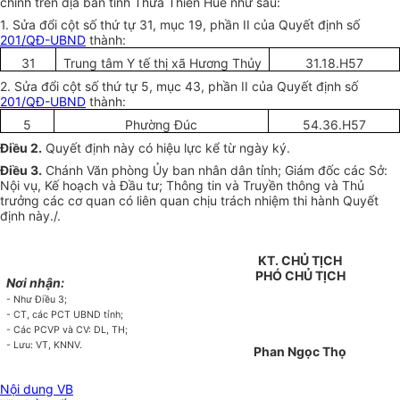
chính trên địa bàn tỉnh Th
ừ
a Thiên Huế như sau:
1. Sửa đổi cột số thứ tự 31, mục 19, phần II của Quyết định số
201/QĐ-UBND
thành:
31
Trung tâm Y tế thị xã Hương Thủy
31.18.H57
2. Sửa đổi cột số thứ tự 5, mục 43, phần II của Quyết định số
201/QĐ-UBND
thành:
5
Phường Đúc
54.36.H57
Đi
ề
u 2.
Quyết định này có hiệu lực k
ể
từ ngày ký.
Điều 3.
Chánh Văn phòng Ủy ban nhân dân tỉnh; Giám đốc các Sở:
Nội vụ, Kế hoạch và Đầu tư; Thông tin và Truyền thông và Thủ
trưởng các cơ quan có liên quan chịu trách nhiệm thi hành Quyết
định này./.
KT. CHỦ TỊCH
PHÓ CHỦ TỊCH
Nơi nhận:
- Như Điều 3;
- CT, các PCT UBND tỉnh;
- Các PCVP và CV: DL, TH;
- Lưu: VT, KNNV.
Phan Ngọc Thọ
Nội dung VB