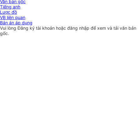
Văn bản gốc
Tiếng anh
Lược đồ
VB liên quan
Bản án áp dụng
Vui lòng
Đăng ký
tài khoản hoặc
đăng nhập
để xem và tải văn bản
gốc.