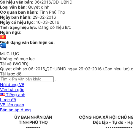
Số hiệu văn bản:
06/2016/QĐ-UBND
Loại văn bản:
Quyết định
Cơ quan ban hành:
Tỉnh Phú Thọ
Ngày ban hành:
29-02-2016
Ngày có hiệu lực:
10-03-2016
Đang có hiệu lực
Tình trạng hiệu lực:
Ngôn ngữ:
Định dạng văn bản hiện có:
MỤC LỤC
Không có mục lục
Tải về (WORD)
Quyet dinh so 06-2016_QD-UBND ngay 29-02-2016 (Con hieu luc).
Tải lược đồ
Nội dung VB
Văn bản gốc
Tiếng anh
Lược đồ
VB liên quan
Bản án áp dụng
ỦY BAN NHÂN DÂN
CỘNG HÒA XÃ HỘI CHỦ N
TỈNH PHÚ THỌ
Độc lập - Tự do - H
-------
-------------