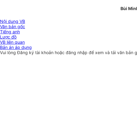
Bùi Min
Nội dung VB
Văn bản gốc
Tiếng anh
Lược đồ
VB liên quan
Bản án áp dụng
Vui lòng
Đăng ký
tài khoản hoặc
đăng nhập
để xem và tải văn bản 