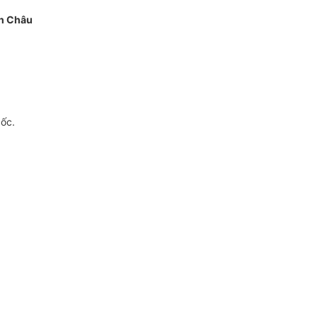
h Châu
gốc.