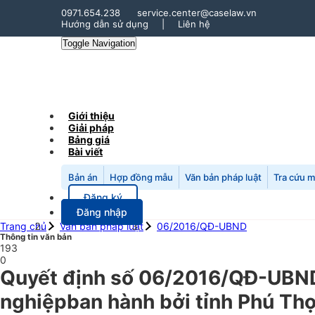
0971.654.238
service.center@caselaw.vn
Hướng dẫn sử dụng
|
Liên hệ
Toggle Navigation
Giới thiệu
Giải pháp
Bảng giá
Bài viết
Bản án
Hợp đồng mẫu
Văn bản pháp luật
Tra cứu 
Đăng ký
Đăng nhập
Trang chủ
Văn bản pháp luật
06/2016/QĐ-UBND
Thông tin văn bản
193
0
Quyết định số 06/2016/QĐ-UBND 
nghiệpban hành bởi tỉnh Phú Th