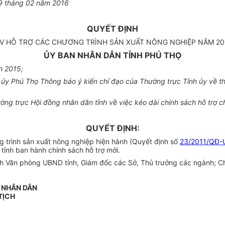
9 tháng 02 năm 2016
QUYẾT ĐỊNH
/V HỖ TRỢ CÁC CHƯƠNG TRÌNH SẢN XUẤT NÔNG NGHIỆP NĂM 20
ỦY BAN NHÂN DÂN TỈNH PHÚ THỌ
m 2015;
y Phú Thọ Thông báo ý kiến chỉ đạo của Thường trực Tỉnh ủy về thự
 trực Hội đồng nhân dân tỉnh về việc kéo dài chính sách hỗ trợ ch
QUYẾT ĐỊNH:
 trình sản xuất nông nghiệp hiện hành (Quyết định số
23/2011/QĐ
ỉnh ban hành chính sách hỗ trợ mới.
h Văn phòng UBND tỉnh, Giám đốc các Sở, Thủ trưởng các ngành; Chủ
N NHÂN DÂN
TỊCH