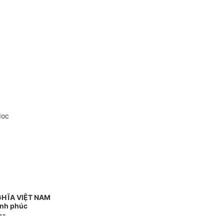
doc
GHĨA VIỆT NAM
ạnh phúc
--