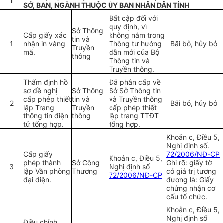
I
SỞ, BAN, NGÀNH THUỘC ỦY BAN NHÂN DÂN TỈNH
Bất cập đối với
quy định, vì
Sở Thông
Cấp giấy xác
không nằm trong
tin và
1
nhận in vàng
Thông tư hướng
Bãi bỏ, hủy bỏ
Truyền
mã.
dẫn mới của B
ộ
thông
Thông tin và
Truyền thông.
Thẩm định hồ
Đã phân cấp về
sơ đề nghị
Sở Thông
Sở Sở Thông tin
cấp phép thiết
tin và
và Truyền thông
2
Bãi bỏ, hủy bỏ
lập Trang
Truyền
cấp phép thiết
thông tin điện
thông
lập tr
a
ng TTĐT
tử tổng hợp.
tổng h
ợ
p.
Khoản c, Điều 5,
Nghị định số.
Cấp giấy
72/2006/NĐ-CP
Khoản c, Điều 5,
phép thành
Sở Công
Ghi rõ: giấy tờ
3
Nghị định số
lập Văn phòng
Thương
có giá trị tương
72/2006/NĐ-CP
đại diện.
đương là: Giấy
chứng nhận cơ
cấu tổ chức.
Khoản c, Điều 5,
Nghị định số
Điều chỉnh