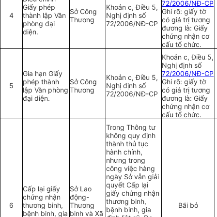
72/2006/NĐ-CP
Giấy phép
Khoản c, Điều 5,
Sở Công
Ghi rõ: giấy tờ
4
thành lập Văn
Nghị đ
ị
nh số
Thương
c
ó
giá trị tương
phòng đại
72/2
0
06/NĐ-CP
đương là: Giấy
diện.
chứng nhận cơ
cấu tổ chức.
Khoản c, Điều 5,
Nghị định số
Gia hạn Giấy
72/2006/NĐ-CP
Khoản c, Điều 5,
phép thành
Sở Công
Ghi rõ: giấy tờ
5
Nghị định số
lập Văn phòng
Thương
có giá trị tương
72/2
0
06/NĐ-CP
đại diện.
đương là: Giấy
chứng nhận cơ
cấu tổ chức.
Trong Thông tư
không quy định
thành thủ tục
hành chính,
nhưng trong
công việc hàng
ngày S
ở
vẫn giải
quyết Cấp lại
Cấp lại giấy
Sở Lao
giấy chứng nhận
chứng nhận
động-
thương binh,
6
thương binh,
Thương
Bãi bỏ
bệnh binh, gia
bệnh binh, gia
binh và Xã