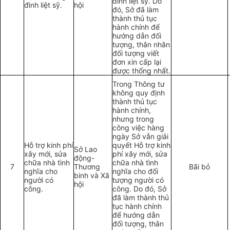
đình liệt sỹ. Do
đình liệt sỹ.
hội
đó, Sở đã làm
thành thủ tục
hành chính để
hướng dẫn đối
tượng, thân nhân
đối tượng viết
đơn xin cấp lại
được thống nhất.
Trong Thông tư
không quy định
thành thủ tục
hành chính,
nhưng trong
công việc hàng
ngày Sở vẫn giải
Hỗ trợ kinh phí
quyết Hỗ trợ kinh
Sở Lao
xây mới,
sửa
phí xây mới, sửa
đ
ộng-
chữa nhà tình
chữa nhà tình
7
Thương
Bãi bỏ
nghĩa cho
nghĩa cho đối
binh và Xã
người có
tượng người có
hội
công.
công. Do đó, Sở
đã làm thành thủ
tục hành chính
để hướng dẫn
đối tượng, thân