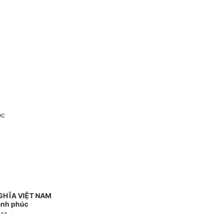
oc
GHĨA VIỆT NAM
Hạnh phúc
---