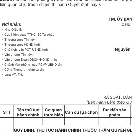
liên quan chịu trách nhiệm thi hành Quyết định này./.
TM. ỦY BA
Nơi nhận:
CHỦ 
- Như Điều 5;
- Cục Kiểm soát TTHC, Bộ Tư pháp;
- Thường trực Tỉnh
ủy
;
- Thường trực HĐND tỉnh;
Nguyễn 
- Chủ tịch, các PCT UBND tỉnh;
- Văn phòng T
ỉ
nh ủy;
- Văn phòng Đoàn ĐBQH-HĐND t
ỉ
nh;
- Chánh Văn phòng, các PCVP UBND tỉnh;
- Cổng Thông tin điện tử tỉnh;
- Lưu: VT, TH.
RÀ SOÁT, ĐÁ
(Ban hành
kèm theo Qu
Tên thủ tục
Cơ quan
Dự ki
ế
n sản
STT
Căn cứ
lựa chọn
hành chính
thực hiện
ph
ẩ
m
QUY ĐỊNH, THỦ TỤC HÀNH CHÍNH THUỘC THẨM QUYỀN GI