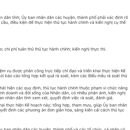
n dân tỉnh; Ủy ban nhân dân các hu
y
ện, thành phố phải xác định rõ
 cầu, điều kiện để thực hiện thủ tục hành ch
í
nh và kiến nghị cụ thể
o; chi phí tuân thủ thủ tục hành chính; kiến nghị thực th
i
.
m vụ được phân công trực tiếp chỉ đạo và triển khai thực hiện Kế
ửi báo cáo tổng hợp kết quả rà soát, kèm các Biểu mẫu rà soát thủ
hát hiện các quy định, thủ tục hành chính thuộc phạm vi chức năng
nh doanh và đời sống của Nhân dân, có nhiều phản ánh, kiến nghị
n nhân dân tỉnh xem xét, quyết định việc rà soát, đánh giá.
khai thực hiện Kế hoạch này; tổng hợp, tham mưu, giúp Ủy ban nhân
yết định các phương án đơn giản hóa, sáng kiến cải cách thủ tục
y ban nhân dân các huyện, thành phố và các tổ chức, cá nhân có