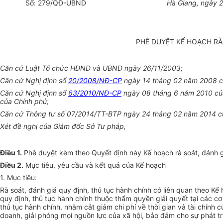
Số:
279
/QĐ-UBND
Hà
Giang
, ngày
PHÊ DUYỆT KẾ HOẠCH RÀ
Căn cứ Luật Tổ chức HĐND và UBND ngày 26/11/2003;
Căn cứ Nghị định số
20/2008/NĐ-CP
ngày 14 tháng 02 năm 2008 của
Căn cứ Nghị định số
63/2010/NĐ-CP
ngày 08 tháng 6 năm 2010 của 
của Chính phủ;
Căn cứ Thông tư số 07/2
0
14/TT-BTP ngày 24 tháng 02 năm 2014 của
Xét đề nghị của Giám đốc Sở Tư pháp,
Điều 1.
Phê duyệt kèm theo Quyết định này Kế hoạch rà soát, đánh g
Điều 2.
Mục tiêu, yêu cầu và kết quả của Kế hoạch
1.
Mục
tiêu:
Rà soát, đánh giá quy định, thủ tục hành chính có liên quan theo Kế
quy định, thủ tục hành chính thuộc thẩm quyền giải quyết tại các c
thủ tục hành chính, nh
ằ
m c
ắ
t giảm chi phí v
ề
thời gian và tài chính
doanh, giải phóng mọi nguồn lực của xã hội, bảo đảm cho sự phát triể