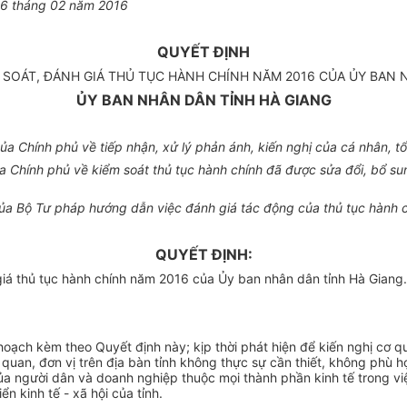
26
tháng 0
2
năm 20
16
QUYẾT ĐỊNH
 SOÁT, ĐÁNH GIÁ THỦ TỤC HÀNH CHÍNH NĂM 2016 CỦA ỦY BAN 
ỦY BAN NHÂN DÂN TỈNH HÀ GIANG
 Chính phủ về tiếp nhận, xử lý phản ánh, kiến nghị của cá nhân, tổ
Chính phủ về kiểm soát thủ tục hành chính đã được sửa đổi, bổ s
 Bộ Tư pháp hướng dẫn việc đánh giá tác động của thủ tục hành chí
QUYẾT ĐỊNH:
iá thủ tục hành chính năm 2016 của Ủy ban nhân dân tỉnh Hà Giang.
 hoạch kèm theo Quyết định này; kịp thời phát hiện để kiến nghị cơ 
ơ quan, đơn vị trên địa bàn tỉnh không thực sự cần thiết, không ph
 của người dân và doanh nghiệp thuộc mọi thành phần kinh tế trong vi
n kinh tế - xã hội của tỉnh.