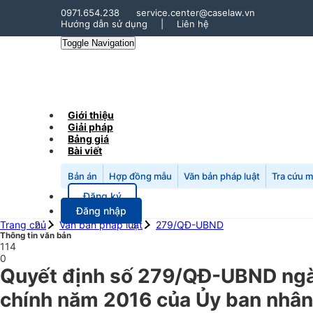
0971.654.238
service.center@caselaw.vn
Hướng dẫn sử dụng
|
Liên hệ
Toggle Navigation
Giới thiệu
Giải pháp
Bảng giá
Bài viết
Bản án
Hợp đồng mẫu
Văn bản pháp luật
Tra cứu 
Đăng ký
Đăng nhập
Trang chủ
Văn bản pháp luật
279/QĐ-UBND
Thông tin văn bản
114
0
Quyết định số 279/QĐ-UBND ngày
chính năm 2016 của Ủy ban nhân 