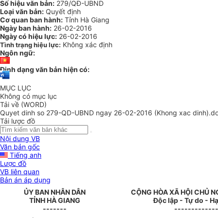
Số hiệu văn bản:
279/QĐ-UBND
Loại văn bản:
Quyết định
Cơ quan ban hành:
Tỉnh Hà Giang
Ngày ban hành:
26-02-2016
Ngày có hiệu lực:
26-02-2016
Không xác định
Tình trạng hiệu lực:
Ngôn ngữ:
Định dạng văn bản hiện có:
MỤC LỤC
Không có mục lục
Tải về (WORD)
Quyet dinh so 279-QD-UBND ngay 26-02-2016 (Khong xac dinh).d
Tải lược đồ
Nội dung VB
Văn bản gốc
Tiếng anh
Lược đồ
VB liên quan
Bản án áp dụng
ỦY BAN NHÂN DÂN
CỘNG HÒA XÃ HỘI CHỦ N
TỈNH HÀ GIANG
Độc lập - Tự do - 
-------
------------