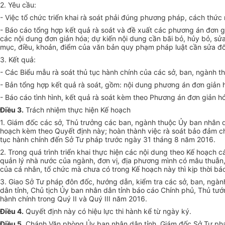
2. Yê
u
cầu:
- Việc tổ chức triển khai rà soát phải đúng phương pháp, các
h
thức 
- Báo cá
o
tổng hợp kết q
u
ả rà soát và đề xuất các phương án đơn g
các nội dung đơn giản hóa; dự kiến nội dung cần bãi bỏ, hủy bỏ, sửa
mục, điều, khoản, điểm của văn bản quy phạm pháp luật cần sửa đổi
3. Kết quả:
- Các Biểu mẫu rà soát thủ tục hành chính của các s
ở
, ban, ngành t
- Bản tổng hợp kết
quả
rà soát, gồm: nội dung phương án đơn giản h
- Báo cáo tình hình, kết quả rà soát kèm theo Phương án đơn giản h
Điều 3.
Trách nhiệm thực hiện Kế hoạch
1. Giám đốc các sở, Thủ trưởng các ban, ngành thuộc Ủy ban nhân d
hoạch kèm theo Quyết định này; hoàn thành việc rà soát bảo đảm chấ
tục hành chính đến Sở Tư pháp trước ngày 31 tháng 8 năm 2016.
2. Trong quá trình triển khai thực hiện các nội dung theo Kế hoạch c
quản lý nhà nước của ngành, đơn vị, địa phương mình có mâu thuẫn,
của cá nhân, tổ chức mà chưa có trong Kế hoạch này th
ì
kịp
thời
báo
3. Giao Sở Tư pháp đôn đốc, hướng dẫn, kiểm tra các sở, ban, ngành
dân tỉnh, Chủ tịch Ủy ban nhân dân tỉnh báo cáo Chính phủ, Thủ tư
hành chính trong Quý II và Quý III năm 2016.
Điều 4.
Quyết định này có hiệu lực thi hành kể từ ngày ký.
Điều 5.
Chánh Văn phòng Ủy ban nhân dân tỉnh, Giám đốc Sở Tư pháp