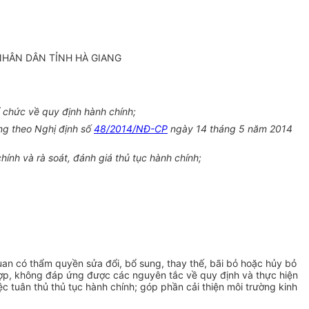
NHÂN DÂN TỈNH HÀ GIANG
 chức về quy định hành chính;
ung theo Ngh
ị
định số
48/2014/NĐ-CP
ngày 14 tháng 5 năm 2014
nh và rà soát, đánh giá thủ tục hành chính;
quan có thẩm quyền sửa đổi, bổ sung, thay thế, bãi bỏ hoặc hủy bỏ
ù hợp, không đáp ứng được các nguyên tắc về quy định và thực hiện
ệc tuân thủ thủ tục hành chính; góp phần cải thiện môi trường kinh