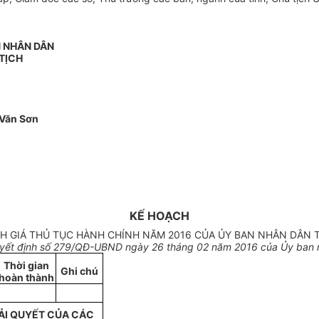
N NHÂN DÂN
TỊCH
Văn Sơn
KẾ HOẠCH
NH GIÁ THỦ TỤC HÀNH CHÍNH NĂM 2016 CỦA ỦY BAN NHÂN DÂN T
yết định số
279
/QĐ-UBND ngày
26 tháng 02 năm 2016
của
Ủ
y ban 
Th
ờ
i gian
Ghi chú
hoàn thành
ẢI QUYẾT CỦA CÁC