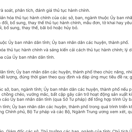
rà soát, phân tích, đánh giá thủ tục hành chính.
iản hóa thủ tục hành
chính
của các sở, ban, ngành thuộc Ủy ban nhâ
 đổi, bổ sung, thay thế thủ tục hành chính, mẫu đơn, tờ khai hay yêu
, bổ sung, thay thế, bãi bỏ hoặc hủy bỏ.
huộc Ủy ban nhân dân tỉnh; Ủy ban nhân dân các huyện, thành phố.
óa thủ tục hành chính và sáng ki
ế
n cải cách thủ tục hành chính; lý d
óa của Ủy ban nhân dân tỉnh.
ân tỉnh; Ủy ban nhân dân các huyện, thành phố theo chức năng, nhiệ
t lượng, đúng thời gian theo quy định và đáp ứng mục tiêu đề ra; g
ác
s
ở, ban, ngành tỉnh; Ủy ban nhân dân các huyện, thành phố nếu p
 chồng chéo, vướng mắc, bất cập gây cản trở hoạt động sản xuất ki
 cáo Ủy ban nhân dân tỉnh (qua Sở Tư pháp) để tổng hợp trình Ủy ba
 tỉnh; Ủy ban nhân dân các huyện, thành phố trong quá trình triển 
ớng Chính phủ, Bộ Tư pháp và các Bộ, Ngành Trung ương xem xét, qu
, Giám đốc các sở, Thủ trưởng các ban, ngành của tỉnh; Chủ tịch Ủ