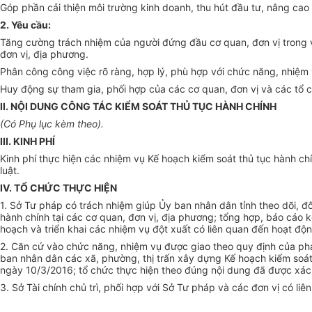
Góp phần cải thiện môi trường kinh doanh, thu hút đầu tư, nâng cao 
2. Yêu cầu:
Tăng cường trách nhiệm của người đứng đầu cơ quan, đơn vị trong vi
đơn vị, địa phương.
Phân công công việc rõ ràng, hợp lý, phù hợp với chức năng, nhiệm v
Huy động sự tham gia, phối hợp của các cơ quan, đơn vị và các tổ ch
II. NỘI DUNG CÔNG TÁC KIỂM SOÁT THỦ TỤC HÀNH CHÍNH
(Có Phụ lục kèm theo).
III. KINH PHÍ
Kinh phí thực hiện các nhiệm vụ Kế hoạch kiểm soát thủ tục hành 
luật.
IV. TỔ CHỨC THỰC HIỆN
1. Sở Tư pháp có trách nhiệm giúp Ủy ban nhân dân tỉnh theo dõi, đô
hành chính tại các cơ quan, đơn vị, địa phương; tổng hợp, báo cáo k
hoạch và triển khai các nhiệm vụ đột xuất có liên quan đến hoạt độ
2. Căn cứ vào chức năng, nhiệm vụ được giao theo quy định của phá
ban nhân dân các xã, phường, thị trấn xây dựng Kế hoạch kiểm soát
ngày 10/3/2016; tổ chức thực hiện theo đúng nội dung đã được xác 
3. Sở Tài chính chủ trì, phối hợp với Sở Tư pháp và các đơn vị có li