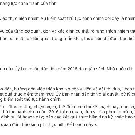
năng lực cạnh tranh của tỉnh.
ệc thực hiện nhiệm vụ kiểm soát thủ tục hành chính coi đây là nhiệ
ụ của từng cơ quan, đơn vị; xác định cụ thể, rõ ràng trách nhiệm thự
ức, cá nhân có liên quan trong triển khai, thực hiện để đảm bảo tiến
chính của Ủy ban nhân dân tỉnh năm 2016 do ngân sách Nhà nước đảm
n đốc, hướng dẫn việc triển khai và cho ý kiến về xét thi đua, khen
ết quả thực hiện; tham mưu Ủy ban nhân dân tỉnh giải quyết, xử lý cá
ng kiểm soát thủ tục hành ch
í
nh.
p luật và những nhiệm vụ cụ thể được nêu tại K
ế
hoạch này, các sở
 thủ tục hành chính năm 2016 tại cơ quan, đơn vị, địa phương mình,
định tại Kế hoạch này; báo cáo kết quả thực hiện định kỳ hoặc báo 
ên quan đảm bảo kinh phí thực hiện Kế hoạch này./.