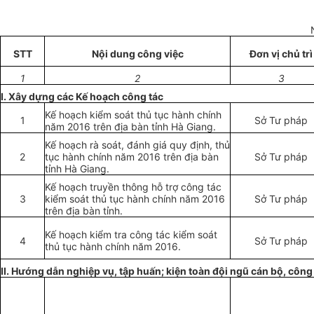
STT
Nội dung công việc
Đơn vị
chủ trì
1
2
3
I. Xây dựng các K
ế
hoạch công tác
Kế hoạch kiểm soát thủ tục hành chính
1
Sở Tư pháp
năm 2016 trên địa bàn tỉnh Hà Giang.
Kế hoạch rà soát, đánh giá quy định, thủ
2
tục hành chính năm 2016 trên địa bàn
Sở Tư pháp
tỉnh Hà Giang.
K
ế
hoạch truy
ề
n thông h
ỗ
trợ công tác
3
kiểm soát thủ tục hành chính năm 2016
Sở Tư pháp
trên địa bàn tỉnh.
K
ế
hoạch ki
ể
m tra công tác kiểm soát
4
Sở Tư pháp
thủ tục hành chính năm 2016.
II. Hướng dẫn nghiệp vụ, tập huấn; kiện toàn đội ngũ cán bộ, côn