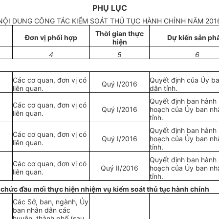
PHỤ LỤC
NỘI DUNG CÔNG TÁC KIỂM SOÁT THỦ TỤC HÀNH CHÍNH NĂM 201
Thời gian thực
Đơn vị phối hợp
Dự kiến sản p
hiện
4
5
6
Các cơ quan, đơn vị có
Quyết định của Ủy b
Quý
I
/2016
liên quan.
dân tỉnh.
Quyết định ban hành
Các cơ quan, đơn vị có
Quý
I
/2016
hoạch của Ủy ban nh
liên quan.
t
ỉ
nh.
Quyết đ
ị
nh ban hành
Các cơ quan, đơn vị có
Quý
I
/2016
hoạch của Ủy ban nh
li
ê
n quan.
tỉnh.
Quyết đ
ị
nh ban hành
Các cơ quan, đ
ơ
n vị có
Quý
II
/2016
hoạch của Ủy ban nh
liên quan.
tỉnh.
g chức đầu mối thực hiện nhiệm vụ kiểm soát thủ tục hành chính
Các Sở, ba
n
, ngành,
Ủ
y
ban nhân dân các
huyện, thành phố (sau