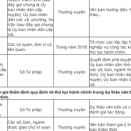
đây gọi chung là Ủy
ban nhân dân c
ấ
p
Văn bản hướng dẫn, h
Thường xuyên
huyện); Ủy ban nhân
thảo...
dân các xã, phường, thị
trấn (sau đây gọi chung
là Ủy ban nhân dân cấp
xã).
Tổ chức các lớp tập 
Các cơ quan, đơn vị có
Trong năm 2016
nghiệp vụ công tác k
liên quan.
thủ tục hành chính.
Quyết định phê duyệt
h;
Ủy ban nhân dân tỉnh 
cấp
các sở, ban, ngành t
Sở Tư pháp
Thường xuyên
ân
tỉnh); Ủy ban nhân d
huyện; Ủy ban nhân 
xã.
am gia thẩm định quy định về thủ tục hành ch
í
nh trong dự thảo văn 
tỉnh.
nh
Dự thảo văn bản và c
Sở Tư pháp
Thư
ờ
ng xuyên
đánh giá tác động.
.
Các sở, ban, ngành
Văn bản tham gia ý ki
đ
ư
ợc giao chủ tr
ì
soạn
Th
ư
ờng xuyên
bản thẩm định.