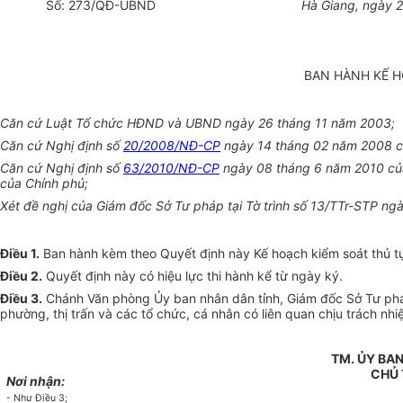
Số:
273
/QĐ-UBND
Hà
Giang
, ngày
BAN HÀNH KẾ H
Căn cứ Luật Tổ chức HĐND và UBND ngày 26 tháng 11 năm 2003;
Căn cứ Nghị định số
20/2008/NĐ-CP
ngày 14 tháng 02 n
ă
m 2008 củ
Căn cứ Nghị định số
63/2010/NĐ-CP
ngày 08 tháng 6 năm 2010 của 
của Chính phủ;
Xét đề nghị của Giám
đ
ốc Sở Tư pháp tại Tờ trình số 13/TTr-STP n
Điều 1.
Ban hành kèm theo Quyết định này Kế hoạch kiểm soát thủ tụ
Điều 2.
Quyết định này có hiệu lực thi hành kể từ ngày ký.
Điều 3.
Chánh Văn phòng Ủy ban nhân dân tỉnh, Giám đốc Sở Tư pháp
phường, thị trấn và các tổ chức, cá nhân có liên quan chịu trách nhi
TM. ỦY BA
CHỦ 
Nơi nhận:
- Như Điều 3;