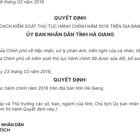
26
tháng 0
2
năm 20
16
QUYẾT ĐỊNH
OẠCH KIỂM SOÁT THỦ TỤC HÀNH CHÍNH NĂM 2016 TRÊN ĐỊA BÀN
ỦY BAN NHÂN DÂN TỈNH HÀ GIANG
a Chính phủ về tiếp nhận, xử lý phản ánh, kiến nghị của cá nhân, t
Chính phủ về kiểm soát thủ tục hành chính đã được sửa đổi, bổ su
gày 23 tháng 02 năm 2016,
QUYẾT ĐỊNH:
c hành chính năm 2016 trên địa bàn tỉnh Hà Giang.
 và Thủ trưởng các sở, ban, ngành của tỉnh; Chủ tịch Ủy ban nhân 
ệm thi hành Quyết định này./.
N NHÂN DÂN
TỊCH