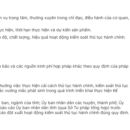
m vụ trọng tâm, thường xuyên trong chỉ đạo, điều hành của cơ quan,
c hiện, thời hạn th
ự
c hiện và dự kiến sản phẩm.
 độ, chất lượng, hiệu quả hoạt động ki
ể
m soát thủ tục hành chính.
 bảo và các nguồn kinh phí h
ợ
p pháp khác theo quy định của pháp
 thưởng việc thực hiện
cải cách thủ tục hành chính, kiểm soát thủ tục
c vướng mắc phát sinh trong quá trình triển khai thực hiện K
ế
, ban, ngành của tỉnh; Ủy ban nhân dân các huyện, thành phố; Ủy
 báo cáo Ủy ban nhân dân tỉnh (qua Sở Tư pháp tổng hợp) trước
cáo đột xuất hoạt động kiểm soát thủ tục hành chính đúng quy định.