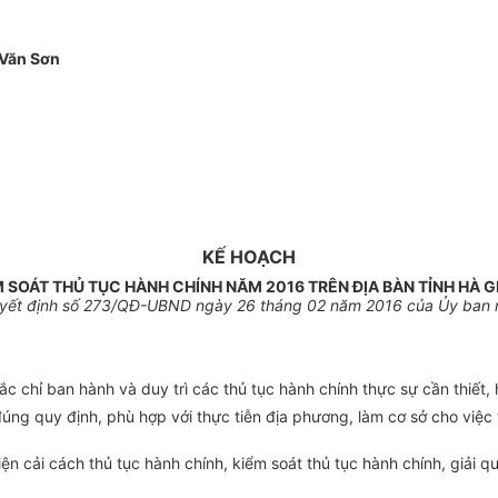
Văn Sơn
KẾ HOẠCH
 SOÁT THỦ TỤC HÀNH CHÍNH NĂM 2016 TRÊN ĐỊA BÀN TỈNH HÀ 
ết định s
ố 273/
QĐ-UBND ngày
26 tháng 02 năm 2016 của
Ủy ban 
 chỉ ban hành và duy trì các thủ tục hành chính thực sự cần thiết, h
đúng quy định, phù hợp với thực tiễn địa phương, làm cơ sở cho việ
n cải cách thủ tục hành chính, kiểm soát thủ tục hành chính, giải qu