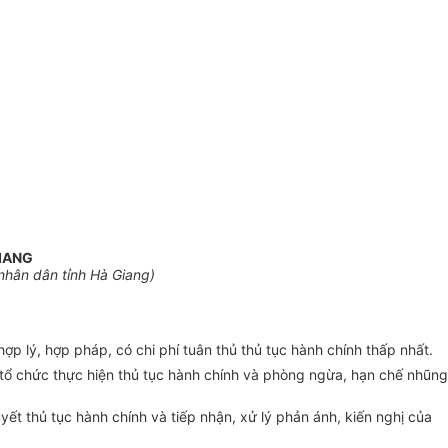
GIANG
nhân dân tỉnh Hà Giang)
ợp lý, hợp pháp, có chi phí tuân thủ thủ tục hành chính thấp nhất.
c tổ chức thực hiện thủ tục hành chính và phòng ngừa, hạn chế nhũng
yết thủ tục hành chính và tiếp nhận, xử l
ý
ph
ả
n á
n
h, kiến nghị của