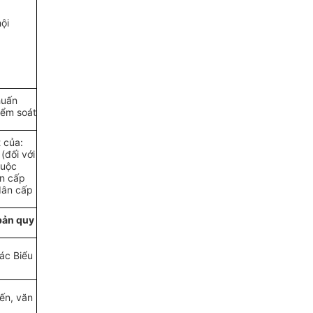
ội
huấn
iểm soát
 của:
(đối với
huộc
ân cấp
dân cấp
bản quy
ác Biểu
ến, văn