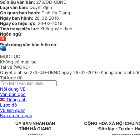
Số hiệu văn bản:
273/QĐ-UBND
Loại văn bản:
Quyết định
Cơ quan ban hành:
Tỉnh Hà Giang
Ngày ban hành:
26-02-2016
Ngày có hiệu lực:
26-02-2016
Không xác định
Tình trạng hiệu lực:
Ngôn ngữ:
Định dạng văn bản hiện có:
MỤC LỤC
Không có mục lục
Tải về (WORD)
Quyet dinh so 273-QD-UBND ngay 26-02-2016 (Khong xac dinh).d
Tải lược đồ
Nội dung VB
Văn bản gốc
Tiếng anh
Lược đồ
VB liên quan
Bản án áp dụng
ỦY BAN NHÂN DÂN
CỘNG HÒA XÃ HỘI CHỦ N
TỈNH HÀ GIANG
Độc lập - Tự do - 
-------
------------