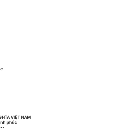
oc
GHĨA VIỆT NAM
Hạnh phúc
---