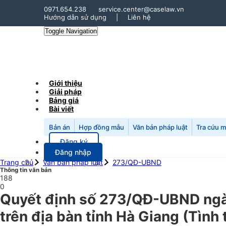
0971.654.238
service.center@caselaw.vn
Hướng dẫn sử dụng
|
Liên hệ
Toggle Navigation
Giới thiệu
Giải pháp
Bảng giá
Bài viết
Bản án
Hợp đồng mẫu
Văn bản pháp luật
Tra cứu 
Đăng ký
Đăng nhập
Trang chủ
Văn bản pháp luật
273/QĐ-UBND
Thông tin văn bản
188
0
Quyết định số 273/QĐ-UBND ngày
trên địa bàn tỉnh Hà Giang (Tình