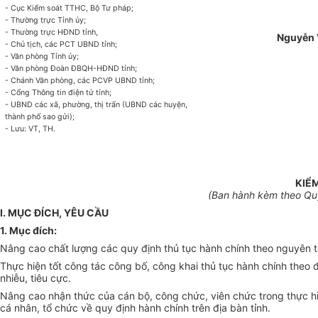
- Cục Kiểm soát TTHC, Bộ Tư pháp;
- Thường trực
Tỉnh ủy
;
- Thường trực HĐND tỉnh,
Nguyễn 
- Chủ tịch, các PCT UBND tỉnh;
- Văn phòng Tỉnh ủy;
- Văn phòng Đoàn ĐBQH-HĐND t
ỉ
nh;
- Chánh Văn phòng, các PCVP UBND tỉnh;
- Cổng Thông tin điện tử tỉnh;
- UBND các xã, phường, thị trấn (UBND các huyện,
thành phố sao gửi);
- Lưu: VT, TH.
KIỂM
(Ban hành kèm theo Quy
I. MỤC ĐÍCH, YÊU CẦU
1. Mục đích:
Nâng cao chất lượng các quy định thủ tục hành chính theo nguyên tắc
Thực hiện tốt công tác công bố, công khai thủ tục hành chính theo 
nhiễu, tiêu cực.
Nâng cao nhận thức củ
a
cán bộ, công chức, viên chức trong thực hiệ
cá nhân, tổ chức về quy định hành chính trên địa bàn tỉnh.