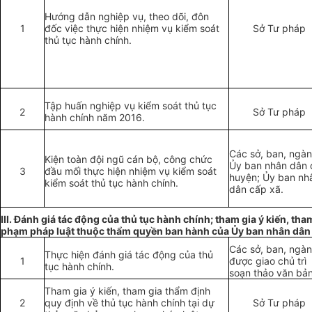
Hướng dẫn nghiệp vụ, theo dõi, đôn
1
đốc việc thực hiện nhiệm vụ kiểm soát
Sở Tư pháp
thủ tục hành chính.
Tập huấn nghiệp vụ kiểm soát thủ tục
2
Sở Tư pháp
hành chính năm 2016.
Các sở, ban, ngàn
Kiện toàn đội ngũ cán bộ, công chức
Ủy ban nhân dân 
3
đầu mối thực hiện nhiệm vụ kiểm soát
huyện; Ủy ban nh
kiểm soát thủ tục hành chính.
dân cấp xã.
III. Đánh giá tác động của thủ tục hành chính; tham gia ý kiến, th
phạm pháp luật thuộc thẩm quyền ban hành của Ủy ban nhân dân 
Các sở, ban, ngà
Th
ự
c hiện đánh giá tác động của thủ
1
được giao chủ tr
ì
tục hành chính.
soạn thảo văn bản
Tham gia ý ki
ế
n, tham gia thẩm định
2
quy định về thủ tục hành chính tại dự
Sở Tư pháp