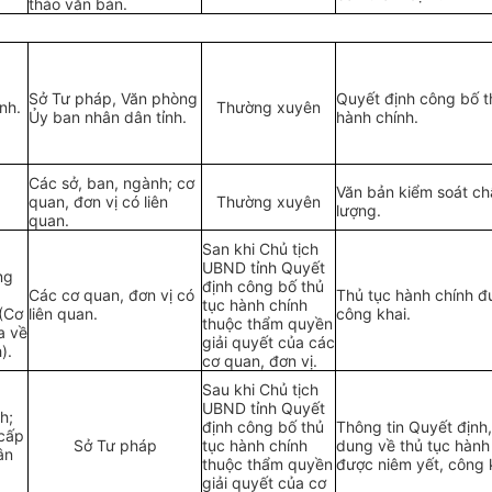
thảo văn bản.
Sở Tư pháp, Văn phòng
Quyết định
công bố
nh.
Thường xuyên
Ủy ban nhân dân tỉnh.
hành chính.
Các sở, ban, ngành; cơ
Văn bản kiểm soát ch
quan, đơn vị có liên
Thường xuyên
lượng.
quan.
San khi Chủ tịch
UBND tỉnh Quyết
ng
định công bố thủ
Các cơ quan, đơn vị có
Thủ tục hành chính đ
tục hành chính
 (Cơ
liên quan.
công khai.
thuộc thẩm quyền
a về
giải quyết của các
).
cơ quan, đơn vị.
Sa
u
khi Chủ tịch
UBND tỉnh Quyết
h;
đ
ị
nh công bố
thủ
Thông tin Quyết đ
ị
nh,
cấp
Sở Tư pháp
tục hành chính
d
ung về thủ tục hành
ân
thuộc th
ẩ
m quyền
được
niêm yết, công 
giải quyết của cơ