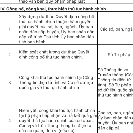
thảo văn bản quy phạm pháp luật
IV. Công bố, công khai, thực hiện thủ tục hành chính
Xây d
ự
ng dự
thảo
Quyết định công bố
thủ tục hành chính thuộc th
ẩ
m quyền
giải quyết của sở, ban, ngành,
Ủ
y ban
1
Các sở, ban, ngà
nhân dân c
ấ
p huyện,
Ủ
y ban nhân dân
c
ấ
p xã trình Chủ tịch Ủy ban nhân d
â
n
t
ỉn
h ban hành.
Kiểm soát chất lượng
d
ự thảo
Quyết
2
Sở Tư pháp
định
công bố thủ tục hành chính.
Sở Thông tin và
Truyền thông (Cổ
Công khai thủ tục hành chính tại Cổng
Thông tin điện tử
3
Thông tin đ
i
ện tử tỉnh và Cơ sở dữ liệu
tỉnh). Sở Tư pháp
quốc gia về thủ tục hành chính
sở
d
ữ liệu quốc gi
thủ tục hành chính
Niêm yết, công khai thủ tục hành chính
Các sở, ban, ngàn
tại bộ phận tiếp nhận và trả k
ết
quả giải
Ủy ban nhân dân 
4
quyết thủ
tục hành chính của cơ quan,
huyện, Ủy ban nh
đơn vị và trên Trang thông tin đ
i
ện tử
dân cấp xã
của cơ quan, đơn vị (nếu có).