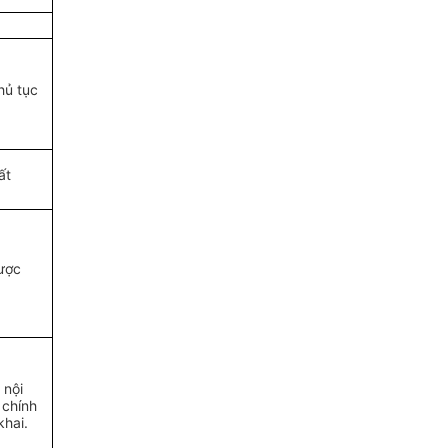
thủ
tục
ất
ược
 nội
 chính
khai.