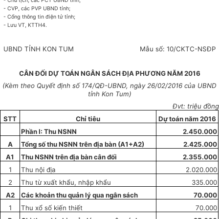
- Chủ tịch, các PCT UBND t
ỉ
nh;
-
CVP
, các PVP UBND t
ỉ
nh;
- Cổng thông tin điện tử tỉnh;
- Lưu VT, KTTH
4.
UBND
TỈNH
KON TUM
Mẫu số: 10/CKTC-NSĐP
CÂN ĐỐI DỰ TOÁN NGÂN SÁCH ĐỊA PHƯƠNG NĂM 2016
(Kèm theo Quyết định số
174
/QĐ-UBND, ngày
26
/02/2016 của UBND
tỉnh Kon Tum)
Đvt: triệu đồng
STT
Chỉ tiêu
Dự toán năm 2016
Ph
ầ
n I: Thu NSNN
2.450.000
A
Tổng số thu NSNN trên địa bàn (A1+A2)
2.425.000
A
1
Thu NSNN trên địa bàn cân đối
2.355
.
000
1
Thu nội địa
2.020.000
2
Thu từ xuất khẩu, nhập khẩu
335.000
A2
Các khoản thu quản lý qua ngân sách
70.000
1
Thu xổ số kiến thiết
70.000