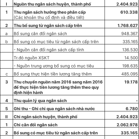
I
Nguồn thu ngân sách huyện, thành phố
2.404.923
1
Thu ngân sách hư
ở
ng theo ph
â
n cấp
610.338
(Các khoản thu cố định và điều tiết)
2
Thu bổ sung từ ngân sách cấp trên
1.768.627
a
Bổ sung cân đối ngân sách
948.367
b
Bổ sung có mục tiêu từ ngân sách cấp tr
ê
n
335.165
- Nguồn cân đối ngân sách cấp tỉnh
136.530
Tr.đó nguồn XSKT
14.500
- Nguồn trung ương b
ổ
sung có mục tiêu
198.635
c
Bổ sung thực hiện tiền lương tăng thêm
485.095
3
Thu chuyển nguồn năm 2016 sang năm 2016
19.178
để thực hiện tiền lương tăng thêm theo quy
định hiện hành
4
Thu quản lý qua ngân sách
-
5
Ghi thu - Ghi chi qua ngân sách nhà nước
6.780
II
Chi ngân sách huyện, thành phố
2.404.923
1
Chi cân đối ngân sách
2.062.978
2
Bổ sung có mục tiêu từ ngân sách cấp trên
335.165