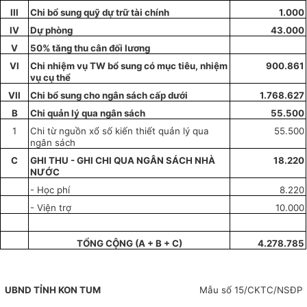
III
Chi bổ sung qu
ỹ
dự trữ tài chính
1.000
IV
Dự phòng
43.000
V
50% tăng thu cân đối lương
VI
Chi nhiệm vụ TW bổ sung c
ó
mục tiêu, nhiệm
900.861
vụ cụ thể
VII
Chi bổ sung cho ngân sách cấp dưới
1.768.627
B
Chi quản lý qua ngân sách
55
.
500
1
Chi từ nguồn xổ số kiến thiết quản l
ý
qua
55.500
ngân sách
C
GHI THU - GHI CHI QUA NGÂN SÁCH NHÀ
18.220
NƯỚC
- Học phí
8.220
- Viện trợ
10.000
T
Ổ
NG CỘNG (A + B + C)
4.278.785
UBND TỈNH
KON TUM
Mẫu số 15/CKTC/NSĐP