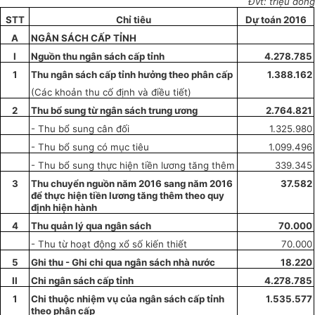
Đvt: triệu đồng
STT
Chỉ tiêu
Dự toán 2016
A
NGÂN SÁCH C
Ấ
P TỈNH
I
Nguồn thu ngân sách cấp t
ỉ
nh
4.278.785
1
Thu ngân sách cấp tỉnh hư
ở
ng theo phân cấp
1.388.162
(Các khoản thu cố định và điều tiết)
2
Thu bổ sung từ ngân sách trung ương
2.764.821
- Thu bổ sung c
â
n đối
1.325.980
- Thu bổ sung có mục tiêu
1.099.496
- Thu bổ sung thực hiện tiền lương tăng thêm
339.345
3
Thu chuyển nguồn năm 2016 sang năm 2016
37.582
để thực hiện tiền lương tăng thêm theo quy
định hiện hành
4
Thu quản lý qua ngân sách
70.000
- Thu từ hoạt động xổ số kiến thiết
70.000
5
Ghi thu - Ghi chi qua ngân sách nhà nước
18.220
II
Chi ngân sách cấp tỉnh
4.278.785
1
Chi thuộc nhiệm vụ c
ủ
a ngân sách cấp tỉnh
1.535.577
theo phân cấp