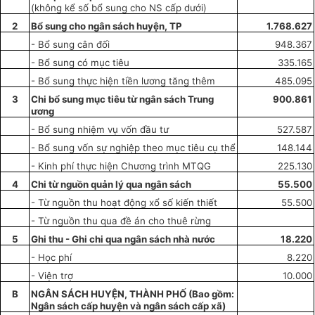
(không kể số bổ sung cho NS cấp dưới)
2
Bổ sung cho ng
â
n sách huyện, TP
1.768.627
- B
ổ
sung cân đối
948.367
- Bổ sung có mục tiêu
335.165
- B
ổ
sung thực hiện tiền lương tăng thêm
485.095
3
Chi bổ sung mục tiêu từ ngân sách Trung
900.861
ương
- Bổ sung nhiệm vụ vốn đầu tư
527.587
- Bổ sung vốn sự nghiệp theo mục tiêu cụ thể
148.144
- Kinh phí thực hiện Chương trình MTQG
225.130
4
Chi từ nguồn quản lý qua ngân sách
55.500
- Từ nguồn thu hoạt động xổ s
ố
kiến thiết
55.500
-
Từ nguồn thu qua đề án cho thuê rừng
5
Ghi thu
-
Ghi chi qua ngân sách nhà nước
18.220
- Học ph
í
8.220
- Viện trợ
10.000
B
NGÂN SÁCH HUYỆN, THÀNH PH
Ố
(Bao gồm:
Ngân sách cấp huyện và ng
â
n sách cấp xã)