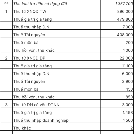
**
Thu loại trừ ti
ề
n sử dụng đất
1.357.700
1
Thu từ XNQD TW
896.000
Thuế giá trị gia tăng
479.800
Thuế thu nhập D.N
7.000
Thuế Tài nguyên
408.000
Thuế môn bài
200
Thu hồi vốn, thu khác
1.000
2
Thu từ XNQD ĐP
22.000
Thuế giá trị gia tăng
11
.1
00
Thuế thu nhập D.N
6.000
Thuế Tài nguyên
3.900
Thuế môn bài
150
Thu hồi vốn, thu khác
850
3
Thu từ DN có vốn ĐTNN
3.000
Thuế giá trị gia tăng
1.498
Thuế thu nhập doanh nghiệp
1.500
Thu khác
2