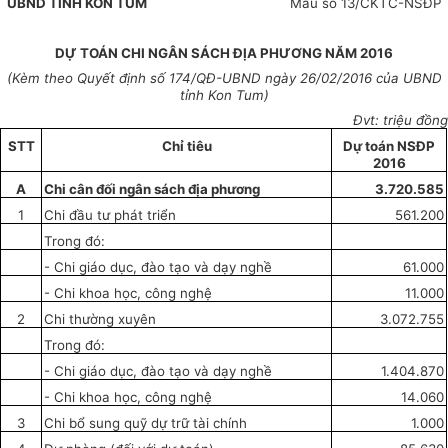
UBND
TỈNH
KON TUM
Mẫu số 13/CKTC-NSĐP
DỰ TOÁN CHI NGÂN SÁCH ĐỊA PHƯƠNG NĂM 2016
(Kèm theo Quyết định số
174
/QĐ-UBND ngày
26
/02/2016 của UBND
tỉnh Kon Tum)
Đvt: triệu đồng
STT
Chỉ tiêu
Dự toán
NSĐP
2016
A
Chi cân đối ngân sách địa phương
3.720.585
1
Chi đầu tư phát triển
561.200
Trong đó:
- Chi giáo dục, đào tạo và dạy nghề
61.000
- Chi khoa học, công nghệ
11.000
2
Chi thường xuyên
3.072.755
Trong đó:
- Chi giáo dục, đào tạo và dạy nghề
1.404.870
- Chi khoa học, công nghệ
14.060
3
Chi bổ sung qu
ỹ
dự trữ tài chính
1.000