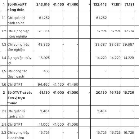
1
S
ở
NN và PT
243.616
41.460
41.460
-
132.443
71.181
71.181
nông thôn
1.1
Chi quản lý
61.262
-
-
61.262
-
-
hành chính
1.2
Chi sự nghiệp
20.584
-
-
17.274
17.274
17.274
nông nghiệp
1.3
Chi sự nghiệp
49.935
-
-
39.687
39.687
39.687
lâm nghiệp
1.4
Sự nghiệp thủy
16.925
-
-
14.220
14.220
14.220
lợi
1.5
Chi công tác
450
-
-
-
-
-
Quy hoạch
1.6
Chi ĐTPT
94.460
41.460
41.460
2
S
ở
GTVT và các
61.130
41.000
41.000
-
20.130
16.726
16.726
đơn vị trực
thuộc
2.1
Chi quản lý
3.404
-
-
3.404
-
-
hành chính
2.2
Chi ĐTPT
41.000
41.000
41.000
2.3
Chi sự nghiệp
16.726
-
-
16.726
16.726
16.726
giao thông