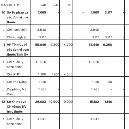
9.5
Chi ĐTPT
740
740
740
-
-
-
10
Sở T
ư
pháp và
7.065
-
-
-
7.065
3.117
-
các đơn vị trực
thuộc
a
Chi hành chính
3.948
-
-
3.948
-
-
b
Chi sự nghiệp
3.117
-
-
3.117
3.117
-
11
VP Tỉnh
Ủy
và
55.649
4.200
4.200
-
51.449
9.258
-
các đơn v
ị
tr
ự
c
thu
ộ
c T
ỉ
nh Ủy
a
Chi quản lý
40.926
-
-
40.926
-
-
hành chính
b
Chi
ĐTPT
4.200
4200
4.200
c
Chi báo Đảng
9.258
-
-
9.258
9.258
-
d
Dự phòng NS
1.265
-
-
1.265
-
-
Đảng
12
Sở Kh.học v
à
26.082
10.900
10.900
15.182
11.140
-
CN và các ĐV
trực thuộc
a
Chi quản lý
4.042
-
-
4.042
-
-
hành chính