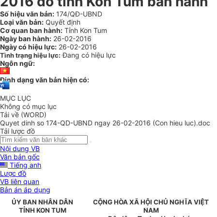
2016 do tỉnh Kon Tum ban hành
Số hiệu văn bản:
174/QĐ-UBND
Loại văn bản:
Quyết định
Cơ quan ban hành:
Tỉnh Kon Tum
Ngày ban hành:
26-02-2016
Ngày có hiệu lực:
26-02-2016
Đang có hiệu lực
Tình trạng hiệu lực:
Ngôn ngữ:
Định dạng văn bản hiện có:
MỤC LỤC
Không có mục lục
Tải về (WORD)
Quyet dinh so 174-QD-UBND ngay 26-02-2016 (Con hieu luc).doc
Tải lược đồ
Nội dung VB
Văn bản gốc
Tiếng anh
Lược đồ
VB liên quan
Bản án áp dụng
ỦY BAN NHÂN
DÂN
CỘNG HÒA XÃ HỘI CHỦ NGHĨA VIỆT
TỈNH
KON TUM
NAM