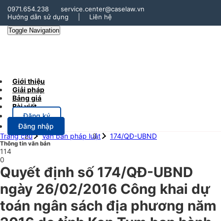
0971.654.238
service.center@caselaw.vn
Hướng dẫn sử dụng
|
Liên hệ
Toggle Navigation
Giới thiệu
Giải pháp
Bảng giá
Bài viết
Đăng ký
Đăng nhập
Trang chủ
Văn bản pháp luật
174/QĐ-UBND
Thông tin văn bản
114
0
Quyết định số 174/QĐ-UBND
ngày 26/02/2016 Công khai dự
toán ngân sách địa phương năm