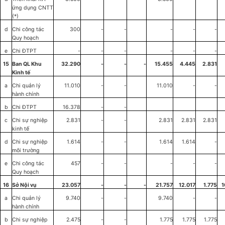
ứng dụng CNTT
(*)
d
Chi công tác
300
-
-
-
-
-
Quy hoạch
e
Chi ĐTPT
-
-
-
-
-
-
15
Ban QL Khu
32.290
-
-
-
15.455
4.445
2.831
Kinh tế
a
Chi quản lý
11.010
-
-
11.010
-
-
hành chính
b
Chi
ĐTPT
16.378
-
-
c
Chi sự nghiệp
2.831
-
-
2.831
2.831
2.831
kinh tế
d
Chi
s
ự nghiệp
1.614
-
-
1.614
1.614
-
môi
tr
ường
e
Chi công tác
457
-
-
-
-
-
Quy hoạch
16
Sở Nội vụ
23.057
-
-
-
21.757
12.017
1.775
1
a
Chi quản lý
9.740
-
-
9.740
-
-
hành chính
b
Chi sự nghiệp
2.475
-
-
1.775
1.775
1.775