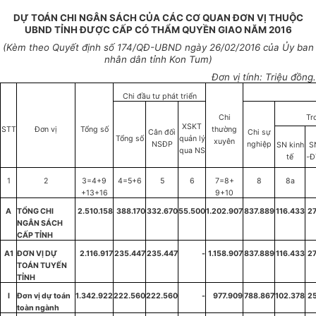
DỰ TOÁN CHI NGÂN SÁCH CỦA CÁC CƠ QUAN ĐƠN VỊ THUỘC
UBND TỈNH ĐƯỢC CẤP CÓ THẨM QUYỀN GIAO NĂM 2016
(Kèm theo Quyết định số
174
/QĐ-UBND ngày
26
/02/2016 của
Ủy
ban
nhân dân t
ỉ
nh Kon Tum)
Đơn vị t
í
nh: Triệu đồng.
Chi đầu tư phát triển
Chi
Tr
XSKT
STT
Đơn vị
Tổng số
thường
Cân đối
Chi sự
Tổng số
quản lý
xuyên
NSĐP
nghiệp
SN kinh
S
qua NS
tế
-Đ
1
2
3=4+9
4=5+6
5
6
7=8+
8
8a
+13+16
9+10
A
T
Ổ
NG CHI
2.510.158
388.170
332.670
55.500
1.202.907
837.889
116.433
2
NGÂN S
Á
CH
C
Ấ
P T
Ỉ
NH
A1
ĐƠN VỊ D
Ự
2.116.917
235.447
235.447
-
1.158.907
837.889
116.433
2
TOÁN TUY
Ế
N
TỈNH
I
Đơn vị dự toán
1.342.922
222.560
222.560
-
977.909
788.867
102.378
2
toàn ngành