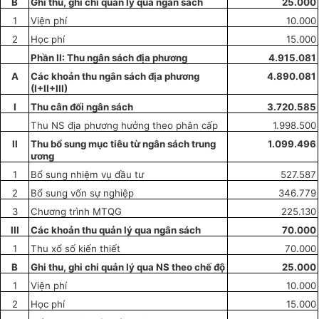
B
Ghi thu, ghi chi quản lý qua ngân sách
25.000
1
Viện phí
10.000
2
Học phí
15.000
Phần II: Thu ngân sách địa ph
ươ
ng
4.915.081
A
Các kho
ả
n thu ngân sách địa phương
4.890.081
(I+II+III)
I
Thu cân đối ngân sách
3.720.585
Thu NS địa phương hưởng theo phân cấp
1.998.500
II
Thu b
ổ
sung mục tiêu từ ngân sách trung
1.099.496
ươ
ng
1
B
ổ
sung nhiệm vụ đầu tư
527.587
2
Bổ sung vốn sự nghiệp
346.779
3
Chương trình MTQG
225.130
III
Các khoản thu quản lý qua ngân sách
70.000
1
Thu xổ số kiến thiết
70.000
B
Ghi thu, ghi chi quản lý qua NS theo chế độ
25.000
1
Viện phí
10.000
2
Học phí
15.000