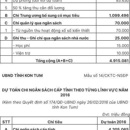
4
Dự phòng (đối với dự toán)
85.630
5
50 % tăng thu cân đối lương
B
Chi Trung ương bổ sung có mục tiêu
1.099.496
C
Chi quản lý qua ngân sách
70.000
1
-
Từ nguồn thu hoạt động xổ số kiến thiết
70.000
D
Ghi thu - Ghi chi qua ngân sách nhà nước
25.000
- Học phí
15.000
- Viện trợ
10.000
T
ổ
ng cộng (A+B+C)
4.915.081
UBND
TỈNH
KON TUM
Mẫu số 14/CKTC-NSĐP
DỰ TOÁN CHI NGÂN SÁCH CẤP TỈNH THEO TỪNG LĨNH VỰC NĂM
2016
(Kèm theo Quyết định số
174
/QĐ-UBND ngày
26
/02/2016 của UBND
tỉnh Kon Tum)
Đvt: triệu đồng
STT
Chỉ tiêu
Dự toán 2016
A
Chi ngân sách c
ấ
p tỉnh
4.205.065