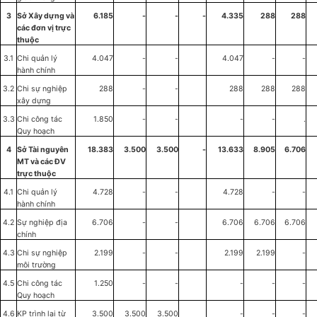
3
S
ở
Xây dựng và
6.185
-
-
-
4.335
288
288
các đơn vị trực
thuộc
3.1
Chi quản lý
4.047
-
-
4.047
-
-
hành chính
3.2
Chi sự nghiệp
288
-
-
288
288
288
xây dựng
3.3
Chi công tác
1
.850
-
-
-
-
.
Quy hoạch
4
Sở Tài nguyên
18.383
3.500
3.500
-
13.633
8.905
6.706
MT và các ĐV
trực thuộc
4.1
Chi quản lý
4.728
-
-
4.728
-
-
hành chính
4.2
Sự nghiệp
địa
6.706
-
-
6.706
6.706
6.706
chính
4.3
Chi sự nghiệp
2.199
-
-
2.199
2.199
-
môi trường
4.5
Chi c
ô
ng tác
1.250
-
-
-
-
-
Quy hoạch
4.6
KP tr
ì
nh lại từ
3.500
3.500
3.500
-
-
-