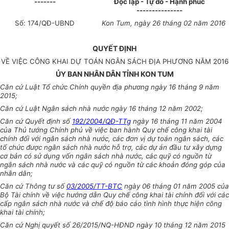
-------
Độc lập - Tự do - Hạnh phúc
---------------
Số:
174
/QĐ-UBND
Kon Tum
, ngày
26
tháng
02
năm
2016
QUYẾT ĐỊNH
VỀ VIỆC CÔNG KHAI DỰ TOÁN NGÂN SÁCH ĐỊA PHƯƠNG NĂM 2016
ỦY
BAN NHÂN DÂN TỈNH KON T
U
M
Căn cứ Luật T
ổ
chức Chính quy
ề
n địa phương ngày 16 tháng 9 năm
2015;
Căn cứ Luật Ngân sách nhà nước ngày 16 tháng 12 năm 2002;
Căn cứ Quyết định số
192/2004/QĐ-TTg
ngày 16 tháng 11 năm 2004
của
Thủ tướng Chính phủ về việc ban hành Quy chế công khai tài
chính đ
ố
i với ngân
sách nhà nước, các đơn vị dự toán ngân sách, các
tổ chức được ngân sách nhà nước
hỗ trợ, các dự án đầu tư xây dựng
cơ bản có s
ử
dụng vốn ngân sách nhà nước, các
quỹ có nguồn từ
ngân sách nhà nước và các quỹ có nguồn từ các khoản đóng góp
của
nhân dân;
Căn cứ Thông tư số
03/2005/TT-BTC
ngày 06 tháng 01 năm 2005 của
Bộ
Tài chính về việc hướng dẫn Quy chế công khai tài chính đối với các
c
ấ
p ngân
sách nhà nước và chế độ báo cáo tình hình thực hiện công
khai tài chính;
Căn cứ Nghị quyết số 26/2015/NQ-HĐND ngày 10 tháng 12 năm 2015