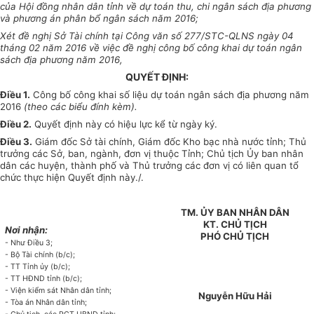
của
Hội đồng nhân dân tỉnh về dự toán thu, chi ngân sách địa phương
và phương án
phân bổ ngân sách năm 2016;
Xét đề nghị Sở Tài chính tại Công văn số 277/STC-QLNS ngày 04
tháng 02
năm 2016 về việc đề nghị công bố công khai dự toán ngân
sách địa phương năm
2016,
QUYẾT ĐỊNH:
Điều 1.
Công bố công khai số liệu dự toán ngân sách địa phương năm
2016
(theo các biểu đính kèm).
Điều 2.
Quyết định này có hiệu lực kể từ ngày ký.
Điều 3.
Giám đốc Sở tài chính, Giám đốc Kho bạc nhà nước tỉnh; Thủ
trưởng các Sở, ban, ngành, đơn vị thuộc Tỉnh; Chủ tịch Ủy ban nhân
dân các huyện, thành phố và Thủ trưởng các đơn vị có liên quan tổ
chức thực hiện Quyết định này./.
TM.
ỦY
BAN NH
Â
N DÂN
KT.
CHỦ TỊCH
Nơi nhận:
PHÓ
CHỦ TỊCH
- Như Điều 3
;
- Bộ Tài chính (b/c);
- TT Tỉnh ủy (b/c);
- TT HĐND t
ỉ
nh (b/c);
- Viện kiểm sát Nhân dân tỉnh;
Nguyễn Hữu Hải
- T
òa
án Nhân dân tỉnh;