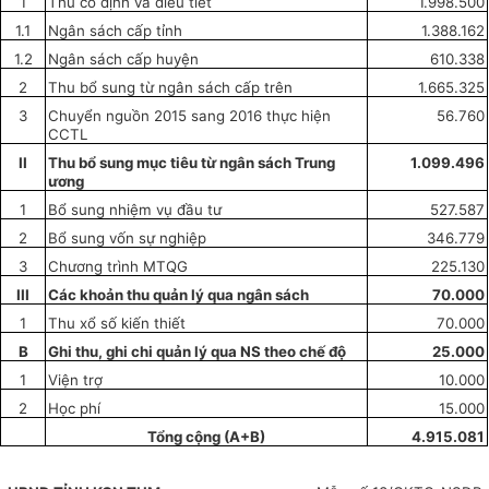
1
Thu cố định và điều tiết
1.998.500
1.1
Ngân sách cấp tỉnh
1.388.162
1.2
Ngân sách cấp huyện
610.338
2
Thu bổ sung từ ngân sách cấp trên
1.665.325
3
Chuyển nguồn 2015 sang 2016 thực hiện
56.760
CCTL
II
Thu bổ sung mục tiêu từ ngân sách Trung
1.099.496
ươ
ng
1
Bổ sung nhiệm vụ đầu tư
527.587
2
Bổ sung vốn sự nghiệp
346.779
3
Chương trình MTQG
225.130
III
Các khoản thu quản lý qua ngân sách
70.000
1
Thu xổ số kiến thiết
70.000
B
Ghi thu, ghi chi quản lý qua NS theo chế độ
25.000
1
Viện trợ
10.000
2
Học phí
15.000
Tổng c
ộ
ng (A+B)
4.915.081