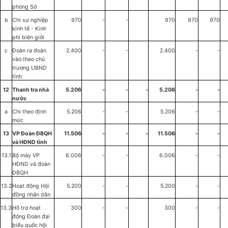
phòng Sở
b
Chi sự nghiệp
970
-
-
970
970
970
kinh tế
-
Kinh
ph
í
biên giới
c
Đoàn ra đo
à
n
2.400
-
-
2.400
-
-
vào theo chủ
trương UBND
tỉnh
12
Thanh tra nhà
5.206
-
-
-
5.206
-
-
nước
a
Chi theo định
5.206
-
-
5.206
-
-
mức
13
VP Đoàn ĐBQH
11.506
-
-
-
11.506
-
-
và HĐND
t
ỉ
nh
13.1
Bộ máy VP
6.006
-
-
6.006
-
-
HĐND v
à
đoàn
ĐBQH
13.2
Hoạt động Hội
5.200
-
-
5.200
-
-
đồng nh
â
n dân
13.3
Hỗ trợ hoạt
300
-
-
300
-
-
động Đoàn đại
biểu quốc hội