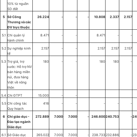
10% từ nguồn
SD đất
5
Sở Công
26.224
-
-
-
10.808
2.337
2.157
Thương và các
Đ
V trực thuộc
5.1
Chi quản lý
8.471
-
-
8.471
-
-
hành chính
5.2
Sự nghiệp kinh
2.157
-
-
2.157
2.157
2.157
tế
5.3
Trợ gi
á,
tr
ợ
180
-
-
180
180
-
cước: Hỗ trợ NV
bán hàng miền
núi,
đ
ưa hàng
Việt về nông
thôn
5.4
Chi
ĐTPT
15.000
-
-
5.5
Chi c
ô
ng tác
416
-
-
-
-
-
Quy hoạch
6
Chi giáo dục -
272.889
7.000
7.000
-
246.600
240.753
-
24
Đào tạo ngành
Gi
á
o dục
6.1
Sở Giáo dục
265.022
7.000
7.000
-
238.733
232.886
-
23