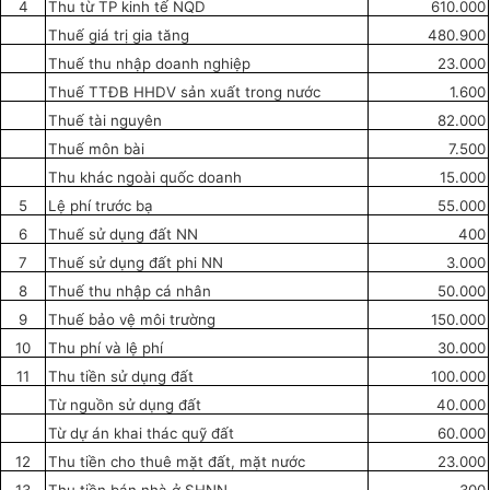
4
Thu từ TP kinh tế NQD
610.000
Thuế giá trị gia tăng
480.900
Thuế thu nhập doanh nghiệp
23.000
Thu
ế
TTĐB HHDV sản xuất trong nước
1.600
Thuế tài nguyên
82.000
Thuế môn bài
7.500
Thu khác ngoài qu
ố
c doanh
15.000
5
Lệ phí trước bạ
55.000
6
Thuế sử dụng đất NN
400
7
Thuế sử dụng đất phi NN
3.000
8
Thuế thu nhập cá nhân
50.000
9
Thuế bảo vệ môi trường
150.000
10
Thu phí và lệ phí
30.000
11
Thu tiền sử dụng đất
100.000
Từ nguồn sử dụng đất
40.000
Từ dự án khai thác quỹ đất
60.000
12
Thu tiền cho thuê mặt đất
,
mặt nước
23.000