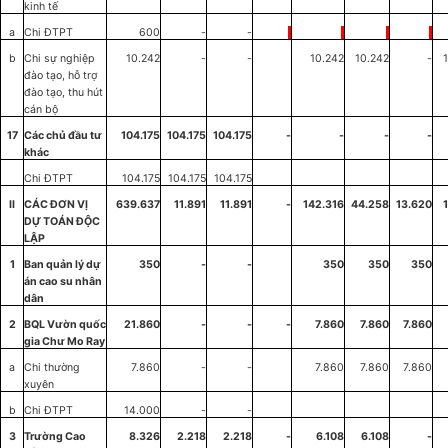
kinh tế
a
Chi ĐTPT
600
-
-
b
Chi sự nghiệp
10.242
-
-
10.242
10.242
-
đ
à
o tạo, hỗ trợ
đào tạo, thu hút
cán bộ
17
Các chủ đầu tư
104.175
104.175
104.175
-
-
-
-
khác
Chi ĐTPT
104
.
175
104.175
104.175
II
CÁC ĐƠN VỊ
639.637
11.891
11.891
-
142.31
6
44.258
13.620
D
Ự
TOÁN Đ
ỘC
LẬP
1
Ban quản lý dự
350
-
-
350
350
350
á
n cao su nhân
dân
2
BQL Vườn quốc
21.860
-
-
-
7.860
7.860
7.860
gia Chư Mo Ray
a
Chi thường
7.860
-
-
7.860
7
.
860
7.860
xuyên
b
Chi ĐTPT
14.000
-
-
3
Tr
ư
ờng Cao
8.326
2.218
2.218
-
6.108
6.108
-