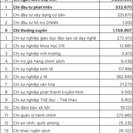
I
Chi đầu tư phát triển
332.670
1
Chi đầu tư xây dựng cơ bản
331.670
2
Chi đầu tư hỗ trợ DNNN
1.000
II
Chi thường xuyên
1.158.907
1
Chi sự nghiệp giáo dục đào tạo và dạy nghề
272.613
2
Chi sự nghiệp khoa học CN
12.880
3
Chi sự nghiệp môi trường
3.813
4
Chi trợ giá hàng chính sách
9.438
5
Chi sự nghiệp kinh tế
117.998
6
Chi sự nghiệp y tế
362.946
7
Chi sự nghiệp văn hóa
21.270
8
Chi sự nghiệp phát thanh truyền hình
9.500
9
Chi sự nghiệp Thể dục - Thể thao
6.902
10
Chi đảm bảo xã hội
19.125
11
Chi quản lý hành chính
270.865
12
Chi an ninh, quốc phòng
25.235
13
Chi khác ngân sách
26.322