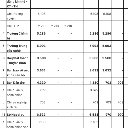
đẳng kinh tế -
KT
-
TH
Chi thường
6.108
-
-
6.1
0
8
6.
108
-
xuyên
Chi ĐTPT
2.218
2.218
2.218
4
Trường Ch
í
nh
5.286
-
-
5.286
5.286
-
trị
5
Tr
ư
ờng Trung
5.993
-
-
5.993
5.993
-
cấp nghề
6
Đài phát thanh
9.500
-
-
9.500
9.500
-
-
truyền
h
ì
nh
7
Ban b
ả
o vệ sức
3.632
-
-
3.632
3.632
-
kh
ỏe
c
á
n bộ
8
Ban Dân tộc
4.330
-
-
-
4.330
703
703
a
Chi quản
l
ý
3.627
-
-
3.627
-
-
hành chính
b
Chi sự nghiệp
703
-
-
703
703
703
kinh tế
11
Sở
Ngoại
vụ
6.533
-
-
-
6.533
970
970
a
Chi quản lý
3.163
-
-
3.163
-
-
hành chính Văn