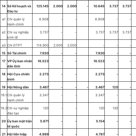
14
S
ở
Kế hoạch và
125.145
2.000
2.000
-
10.645
3.737
3.737
Đầu tư
a1
Chi quản lý
6.908
-
-
6.908
-
-
hành chính
a2
Chi sự nghiệp
3.737
-
-
3.737
3.737
3.737
kinh tế
a3
Chi ĐTPT
114.500
2.000
2.000
-
-
-
15
Sở Tài ch
í
nh
7.930
-
-
7.930
-
-
17
VP Ủy ban nh
â
n
16.523
-
-
16.523
-
-
dân t
ỉ
nh
18
Hội Cựu chiến
2.273
-
-
2.273
-
-
binh
19
Hội Nông dân
3.467
-
-
-
3.467
120
-
19.1
Chi quản lý
3.347
-
-
3.347
-
-
hành chính
19.2
Chi sự nghiệp
120
-
-
120
120
-
đ
à
o tạo
20
Ủy ban mặt trận
5.671
-
-
5.154
-
-
tổ quốc
21
Hội liên hiệp
4.989
-
-
4.787
-
-