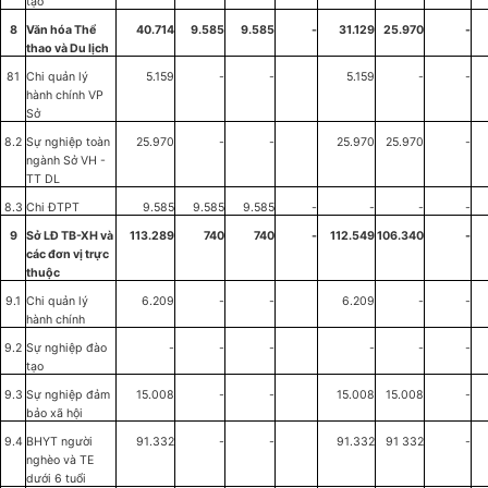
tạo
8
Văn hóa Thể
40.714
9.585
9.585
-
31.129
25.970
-
thao và Du lịch
81
Chi quản lý
5.159
-
-
5.159
-
-
hành chính VP
Sở
8.2
Sự nghiệp
t
oàn
25.970
-
-
25.970
25.970
-
ngành Sở VH -
TT DL
8.3
Chi ĐTPT
9.585
9
.
585
9.585
-
-
-
-
9
Sở LĐ TB-XH và
113.289
740
740
-
112.549
106.340
-
các đơn v
ị
tr
ự
c
thu
ộ
c
9.1
Chi quản lý
6.209
-
-
6.209
-
-
hành chính
9.2
Sự nghiệp đào
-
-
-
-
-
-
tạo
9.3
Sự nghiệp đảm
15.008
-
-
15.008
15.008
-
bảo xã hội
9.4
BHYT người
91.332
-
-
91.332
91 332
-
nghèo và TE
dưới 6 tuổi