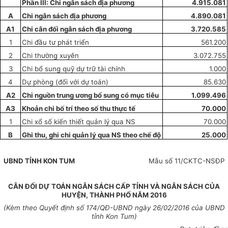
Phần III: Chi ngân sách địa ph
ươ
ng
4.915.081
A
Chi ngân sách địa phương
4.890.081
A
1
Chi cân đối ngân sách địa phương
3.720.585
1
Chi đầu tư phát triển
561.200
2
Chi thường xuyên
3.072.755
3
Chi bổ sung quỹ dự trữ tài chính
1.000
4
Dự phòng (đối với dự toán)
85.630
A2
Chi nguồn trung ương b
ổ
sung có mục tiêu
1.099.496
A3
Khoản chi bố trí theo số thu thực tế
70.000
1
Chi xổ số kiến thiết quản lý qua NS
70.000
B
Ghi thu, ghi chi quản lý qua NS theo chế độ
25.000
UBND
TỈNH
KON TUM
Mẫu số 11/CKTC-NSĐP
CÂN ĐỐI DỰ TOÁN NGÂN SÁCH CẤP TỈNH VÀ NGÂN SÁCH CỦA
HUYỆN, THÀNH PHỐ NĂM 2016
(Kèm theo Quyết định số
174
/QĐ-UBND ngày
26
/02/2016 của UBND
tỉnh Kon Tum)