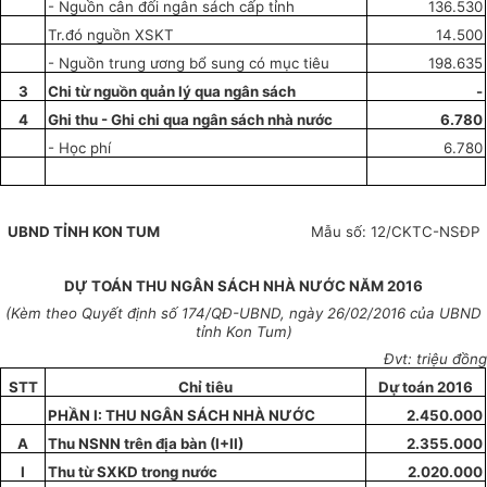
- Nguồn cân đối ngân sách cấp tỉnh
136.530
Tr.đó nguồn XSKT
14.500
- Nguồn trung ương bổ sung có mục tiêu
198.635
3
Chi từ nguồn quản lý qua ngân sách
-
4
Ghi thu - Ghi chi qua ngân sách nhà nước
6.780
- Học phí
6.780
UBND
TỈNH
KON TUM
Mẫu số: 12/CKTC-NSĐP
DỰ TOÁN THU NGÂN SÁCH NHÀ NƯỚC NĂM 2016
(Kèm theo Quyết định số
174
/QĐ-UBND, ngày
26
/02/2016 của UBND
tỉnh Kon Tum)
Đvt: triệu đồng
STT
Chỉ tiêu
Dự toán 2016
PHẦN I: THU NGÂN SÁCH NHÀ NƯỚC
2.450.000
A
Thu NSNN trên địa bàn (I+II)
2.355.000
I
Thu từ SXKD trong nước
2.020.000