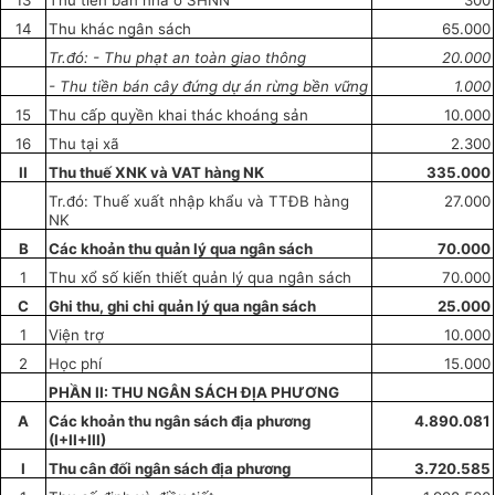
13
Thu tiền bán nhà ở SHNN
300
14
Thu khác ngân sách
65.000
Tr.đó: - Thu phạ
t
an toàn giao
thô
ng
20.000
- Thu tiền bán cây đứng dự án rừng bền vững
1.000
15
Thu cấp quyền khai thác khoáng sản
10.000
16
Thu tại xã
2.300
II
Thu thuế XNK và VAT hàng NK
335
.
000
Tr.đó: Thuế xuất nhập khẩu và TTĐB hàng
27.000
NK
B
Các khoản thu quản lý qua ngân sách
70.000
1
Thu xổ số kiến thiết quản lý qua ngân sách
70.000
C
Ghi thu, ghi chi quản lý qua ngân sách
25.000
1
Viện trợ
10.000
2
Học phí
15.000
PH
Ầ
N II: THU NGÂN SÁCH ĐỊA PHƯƠNG
A
Các kho
ả
n thu ngân sách địa phương
4.890.081
(I+II+III)
I
Thu cân đối ngân sách địa phương
3.720.585