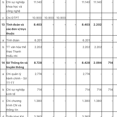
b
Chi sự nghiệp
11.140
-
-
11.140
11
.
140
-
khoa học và
c
ô
ng ngh
ệ
c
Chi ĐTPT
10.900
10.900
10.900
-
-
-
13
T
ỉ
nh đoàn và
8.403
-
-
-
8.403
2.202
-
các đơn vị trực
thuộc
a
T
ỉ
nh đoàn
6.201
-
-
6.201
-
-
b
TT v
ă
n hóa th
ể
2.202
-
-
2.202
2.202
-
thao Thanh
thiếu nhi
14
Sở Thông tin và
8.728
-
-
-
8.428
2.094
714
truyền thông
a
Chi quản lý
2.774
-
-
2.774
-
-
hành chính - Sở
TT-TT
b
Chi sự nghiệp
714
-
-
714
714
714
kinh tế
c
Chi chương
1.380
-
-
1.380
1.380
-
tr
ì
nh CN và
thông tin
d
Triển khai KH
3.560
-
-
3.560
-
-