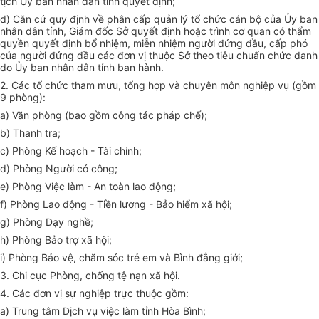
tịch Ủy ban nhân dân tỉnh quyết định;
d)
Căn cứ quy định về phân cấp quản lý tổ chức cán bộ của Ủy ban
nhân dân tỉnh, Giám đ
ố
c Sở quy
ế
t định hoặc trình cơ quan có thẩm
quyền quyết định bổ nhiệm, miễn nhiệm người đứng đầu, cấp phó
của người đứng đầu các đ
ơ
n vị thuộc S
ở
theo tiêu chuẩn chức danh
do Ủy ban nhân dân tỉnh ban hành.
2.
Các tổ chức tham m
ưu
, tổng h
ợ
p và chuyên môn nghiệp vụ (gồm
9 phòng):
a)
Văn phòng (bao gồ
m
công tác pháp chế);
b)
Thanh tra;
c)
Phòng K
ế
hoạch - Tài chính;
d)
Phòng Người có công;
e)
Phòng Việc làm - An toàn lao động;
f)
Phòng Lao động - Tiền lương - Bảo hiểm xã hội;
g)
Phòng Dạy nghề;
h)
Phòng Bảo trợ xã hội;
i)
Phòng Bảo vệ, chăm sóc trẻ em và Bình đẳng giới;
3.
Chi cục Phòng, chống tệ nạn xã hội.
4.
Các đơn vị sự nghiệp trực thuộc gồm:
a)
Trung tâm Dịch vụ việc làm tỉnh Hòa Bình;