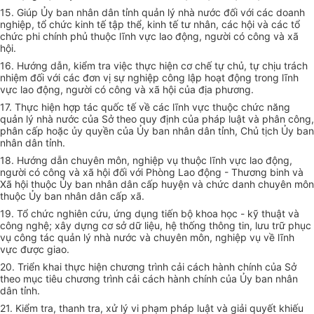
15.
Giúp Ủy ban nhân dân tỉnh quản lý nhà nước đối với các doanh
nghiệp, tổ chức kinh tế tập thể, kinh tế tư nhân, các hội và các tổ
chức phi chính phủ thuộc lĩnh vực lao động, người có công và x
ã
hội.
16.
Hướng dẫn, kiểm tra việc thực hiện cơ chế tự chủ, tự chịu trách
nhiệm đối với các đ
ơ
n vị sự nghiệp công lập hoạt động trong lĩnh
vực lao động, người có công và xã hội của địa phương.
17.
Thực hiện hợp tác quốc tế về các lĩnh vực thuộc chức năng
quản lý nhà nước của Sở theo quy định của pháp luật và phân công,
phân c
ấ
p hoặc ủy quy
ề
n của Ủy ban nhân dân tỉnh, Chủ tịch Ủy ban
nhân dân tỉnh.
18.
Hướng dẫn chuyên môn, nghiệp vụ thuộc lĩnh vực lao động,
người có công và xã hội đối với Phòng Lao động - Thương binh và
Xã hội thuộc Ủy ban nhân dân cấp huyện và chức danh chuyên môn
thuộc Ủy ban nhân dân cấp xã.
19.
Tổ chức nghiên cứu, ứng dụng tiến bộ khoa học - kỹ thuật và
công nghệ; xây dựng cơ sở dữ liệu, hệ thống thông tin, lưu trữ phục
vụ công tác quản lý nhà nước và chuyên môn, nghiệp vụ về lĩnh
vực được giao.
20.
Triển khai thực hiện chương trình cải cách hành chính của Sở
theo mục tiêu chương trình cải cách hành chính của Ủy ban nhân
dân tỉnh.
21.
Kiểm tra, thanh tra, xử lý vi phạm pháp luật và giải quyết khiếu