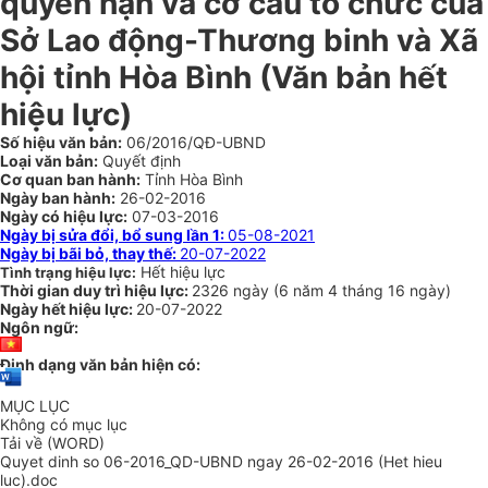
quyền hạn và cơ cấu tổ chức của
Sở Lao động-Thương binh và Xã
hội tỉnh Hòa Bình
(Văn bản hết
hiệu lực)
Số hiệu văn bản:
06/2016/QĐ-UBND
Loại văn bản:
Quyết định
Cơ quan ban hành:
Tỉnh Hòa Bình
Ngày ban hành:
26-02-2016
Ngày có hiệu lực:
07-03-2016
Ngày bị sửa đổi, bổ sung lần 1:
05-08-2021
Ngày bị bãi bỏ, thay thế:
20-07-2022
Hết hiệu lực
Tình trạng hiệu lực:
Thời gian duy trì hiệu lực:
2326 ngày
(
6 năm
4 tháng
16 ngày
)
Ngày hết hiệu lực:
20-07-2022
Ngôn ngữ:
Định dạng văn bản hiện có:
MỤC LỤC
Không có mục lục
Tải về (WORD)
Quyet dinh so 06-2016_QD-UBND ngay 26-02-2016 (Het hieu
luc).doc