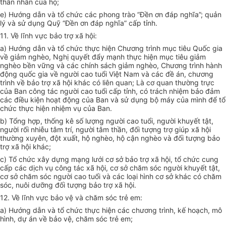
thân nhân của họ;
e)
Hướng dẫn và tổ chức các phong trào “Đ
ề
n ơn đáp nghĩa”; quản
lý và sử dụng Quỹ “Đền ơn đáp nghĩa” cấp tỉnh.
11. V
ề lĩnh vực bảo trợ xã hội:
a)
Hướng dẫn và tổ chức thực hiện Chương trình mục tiêu Quốc gia
về giảm nghèo, Nghị quyết đẩy mạnh thực hiện mục tiêu giảm
nghèo bền vững và các chính sách giảm nghèo, Chương trình hành
động quốc gia về người cao tuổi Việt Nam và các đề án, chương
trình về bảo trợ xã hội khác có liên quan; Là cơ quan thường trực
của Ban công tác người cao tuổi cấp tỉnh, có trách nhiệm bảo đảm
các điều kiện hoạt động c
ủ
a Ban và sử dụng bộ máy của mình để tổ
chức thực hiện nhiệm vụ của Ban.
b)
Tổng hợp, thống kê số lượng người cao tuổi, người khuyết tật,
người rối nhiễu tâm trí, người tâm thần, đối tượng trợ giúp xã hội
thường xuyên, đột xuất, hộ nghèo, hộ cận nghèo và đối tượng bảo
trợ xã hội khác;
c)
Tổ chức xây dựng mạng lưới cơ sở bảo trợ xã hội, tổ chức cung
cấp các dịch vụ công tác xã hội, cơ sở chăm sóc người khuy
ế
t tật,
cơ sở chăm sóc người cao tuổi và các loại hình cơ sở khác có chăm
sóc, nuôi dưỡng đối tượng bảo trợ xã hội.
12. V
ề lĩnh vực bảo vệ và chăm sóc
tr
ẻ em:
a)
Hướng dẫn và tổ chức thực hiện các chương trình, kế hoạch, mô
hình, dự án về bảo vệ, chăm sóc trẻ em;