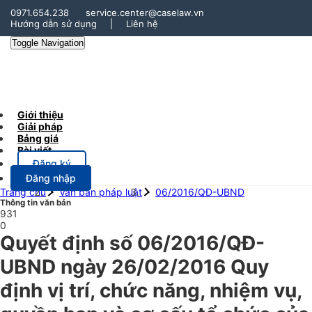
0971.654.238
service.center@caselaw.vn
Hướng dẫn sử dụng
|
Liên hệ
Toggle Navigation
Giới thiệu
Giải pháp
Bảng giá
Bài viết
Đăng ký
Đăng nhập
Trang chủ
Văn bản pháp luật
06/2016/QĐ-UBND
Thông tin văn bản
931
0
Quyết định số 06/2016/QĐ-
UBND ngày 26/02/2016 Quy
định vị trí, chức năng, nhiệm vụ,