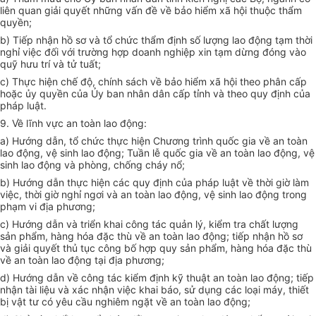
liên quan giải quyết những vấn đề về bảo hiểm xã hội thuộc th
ẩ
m
quy
ề
n;
b)
Tiếp nhận hồ sơ và tổ chức thẩm định số lượng lao động tạm thời
nghỉ việc đối với trường hợp doanh nghiệp xin tạm dừng đóng vào
quỹ hưu trí và tử tuất;
c)
Thực hiện chế độ, chính sách về bảo hiểm xã hội theo phân cấp
hoặc ủy quyền của Ủy ban nhân dân cấp tỉnh và theo quy định của
pháp luật.
9. V
ề lĩnh vực an toàn lao động:
a)
Hướng dẫn, tổ chức thực hiện Chương trình quốc gia về an toàn
lao động, vệ sinh lao động; Tuần lễ quốc gia về an toàn lao động, vệ
sinh lao động và phòng, chống cháy nổ;
b)
Hướng dẫn thực hiện các quy định của pháp luật về thời giờ làm
việc, thời giờ nghỉ ngơi và an toàn lao động, vệ sinh lao động trong
phạm vi địa phương;
c)
Hướng dẫn và
tr
iển khai công tác quản lý, kiểm tra chất lượng
sản phẩm, hàng hóa đặc thù về an toàn lao động; tiếp nhận hồ sơ
và giải quyết thủ tục công bố hợp quy sản phẩm, hàng hóa đặc thù
về an toàn lao động tại địa phương;
d
) Hướng dẫn về công tác kiểm định kỹ thuật an toàn lao động; tiếp
nhận tài liệu và xác nhận việc khai báo, s
ử d
ụng các loại máy, thiết
bị vật tư có yêu cầu nghiêm ngặt về an toàn lao động;