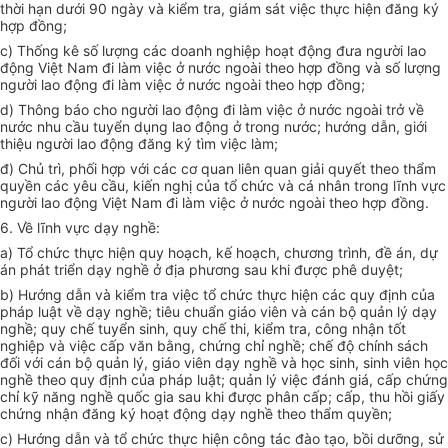
thời hạn dưới 90 ngày và kiểm tra, giám sát việc thực hiện đăng ký
hợp đồng;
c)
Thống kê số lượng các doanh nghiệp hoạt động đưa người lao
động Việt Nam đi làm việc ở nước ngoài theo hợp đồng và số lượng
người lao động đi làm việc ở nước ngoài theo hợp đồng;
d)
Thông báo cho người lao động đi làm việc ở nước ngoài trở về
nước nhu c
ầ
u tuy
ể
n dụng lao động
ở
trong nước; hướng dẫn, giới
thiệu người lao động đăng ký tìm việc làm;
đ) Chủ trì, phối hợp với các cơ quan liên quan giải quyết theo thẩm
quyền các yêu cầu, kiến nghị của tổ chức và cá nhân trong lĩnh vực
người lao động Việt Nam đi làm việc ở nước ngoài theo hợp đồng.
6. V
ề lĩnh vực dạy nghề:
a)
Tổ chức thực hiện quy hoạch, kế hoạch, chương trình, đề án, dự
án phát triển dạy nghề ở địa phương sau khi được phê duyệt;
b)
Hướng dẫn và kiểm tra việc tổ chức thực hiện các quy định của
pháp luật về dạy nghề; tiêu chuẩn giáo viên và cán bộ quản lý dạy
nghề; quy chế tuyển sinh, quy chế thi, kiểm tra, công nhận tốt
nghiệp và việc cấp văn bằng, chứng chỉ nghề; chế độ chính sách
đối với cán bộ quản lý, giáo viên dạy nghề và học sinh, sinh viên học
ngh
ề
theo quy định của pháp luật; quản lý việc đánh giá, cấp chứng
chỉ kỹ năng nghề quốc gia sau khi được phân cấp; cấp, thu hồi giấy
chứng nhận đăng ký hoạt động dạy ngh
ề
theo th
ẩ
m quy
ề
n;
c)
Hướng dẫn và tổ chức thực hiện công tác đào tạo, bồi dưỡng, sử