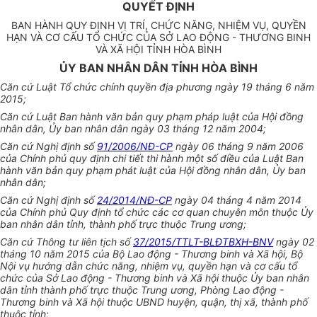
QUYẾT ĐỊNH
BAN HÀNH QUY ĐỊNH VỊ TRÍ, CHỨC NĂNG, NHIỆM VỤ, QUYỀN
HẠN VÀ CƠ CẤU TỔ CHỨC CỦA SỞ LAO ĐỘNG - THƯƠNG BINH
VÀ XÃ HỘI TỈNH HÒA BÌNH
ỦY BAN NHÂN DÂN TỈNH HÒA BÌNH
Căn cứ Luật Tổ chức chính quyền địa phương ngày 19 tháng 6 năm
2015;
Căn cứ Luật Ban hành văn bản quy phạm pháp luật của Hội đồng
nhân dân, Ủy ban nhân dân ngày 03 tháng 12 năm 2004;
Căn cứ Nghị định số
91/2006/NĐ-CP
ngày 06 tháng 9 năm 2006
của Chính phủ quy định chi tiết thi hành một số điều của Luật Ban
hành văn bản quy phạm phát luật của Hội đồng nhân dân, Ủy ban
nhân dân;
Căn cứ Nghị định số
24/2014/NĐ-CP
ngày 04 tháng 4 năm 2014
của Chính phủ Quy định tổ chức các cơ quan chuyên môn thuộc Ủy
ban nhân dân tỉnh, thành ph
ố
trực thuộc Trung ương;
Căn cứ Thông tư liên tịch số
37/2015/TTLT-BLĐTBXH-BNV
ngày 02
tháng 10 năm 2015 của Bộ Lao động - Thương binh và Xã hội, Bộ
Nội vụ hướng dẫn chức năng, nhiệm vụ, quyền hạn và cơ cấu tổ
chức của Sở Lao động - Thương binh và Xã hội thuộc Ủy ban nhân
dân tỉnh thành ph
ố
trực thuộc Trung ương, Phòng Lao động -
Thương binh và Xã hội thuộc UBND huyện, quận, thị xã, thành phố
thuộc tỉnh;