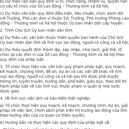
b)
Dự thảo văn bản quy định vị trí, chức năng, nhiệm vụ, quyền hạn
cơ cấu tổ chức của Sở Lao động - Thương binh và X
ã
hội;
c)
Dự thảo v
ă
n bản quy định điều kiện, tiêu chuẩn, chức danh đối
với Trưởng, Phó các đơn vị thuộc Sở; Trưởng, Phó trưởng Phòng Lao
động - Thương binh và Xã hội thuộc Ủy ban nhân dân cấp huyện.
2.
Trình Chủ tịch Ủy ban nhân dân tỉnh:
a)
Dự thảo các v
ă
n bản thuộc thẩm quyền ban hành của Chủ tịch
Ủy ban nhân dân tỉnh về lĩnh vực lao động, người có công và xã hội;
b)
Dự thảo quyết định thành lập, sáp nhập, chia tách, giải thể, tổ
chức lại các đơn vị của Sở Lao động - Thương binh và Xã hội theo
quy định của pháp luật.
3.
Tổ chức thực hiện các văn bản qu
y
phạm pháp luật, quy hoạch,
kế hoạch, chương trình, đề án, dự án và các vấn đề khác về lĩnh
vực lao động, người có công và xã hội sau khi được phê duyệt;
thông tin, tuyên truyền, hướng dẫn, phổ biến, giáo dục, theo dõi thi
hành pháp luật về các lĩnh vực thuộc phạm vi quản lý nhà nước
được giao.
4. V
ề lĩnh vực việc làm và bảo hiểm thất nghiệp:
a)
Tổ chức thực hiện quy hoạch, kế hoạch, chương tr
ì
nh,
d
ự án, giải
pháp về việc làm, chính sách phát triển th
ị
trường lao động của tỉnh
theo hướng d
ẫ
n của cơ quan có thẩm quyền;
b)
Hướng dẫn và thực hiện các quy định của pháp luật về: