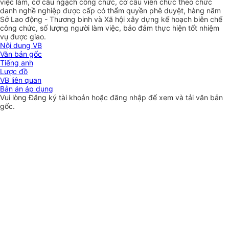
việc làm, cơ cấu ngạch công chức, cơ cấu viên chức theo chức
danh nghề nghiệp được cấp có thẩm quyền phê duyệt, hàng năm
Sở Lao động - Thương binh và Xã hội xây dựng kế hoạch biên chế
công chức, số lượng người làm việc, bảo đảm thực hiện tốt nhiệm
vụ được g
i
ao.
Nội dung VB
Văn bản gốc
Tiếng anh
Lược đồ
VB liên quan
Bản án áp dụng
Vui lòng
Đăng ký
tài khoản hoặc
đăng nhập
để xem và tải văn bản
gốc.