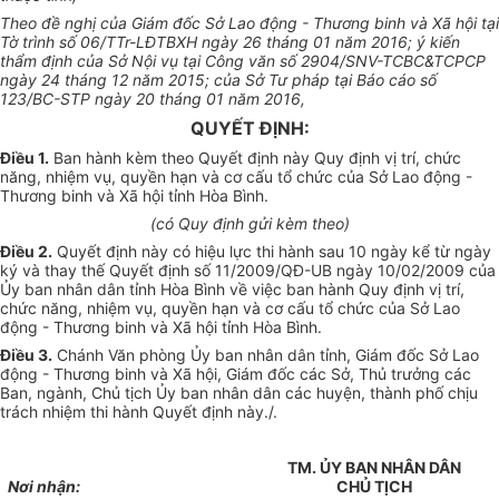
Theo đề nghị của Giám đốc Sở Lao động - Thương binh và Xã hội tại
Tờ trình số 06/TTr-LĐTBXH ngày 26 tháng 01 năm 2016; ý kiến
thẩm định của Sở Nội vụ tại Công văn số 2904/SNV-TCBC&TCPCP
ngày 24 tháng 12 năm 2015; của Sở Tư pháp tại Báo cáo số
123/BC-STP ngày 20 tháng 01 năm 2016,
QUY
Ế
T ĐỊNH:
Điều 1.
Ban hành kèm theo Quyết định này Quy định vị trí, chức
năng, nhiệm vụ, quyền hạn và cơ cấu tổ chức của Sở Lao động -
Thương binh và Xã hội tỉnh Hòa Bình.
(có Quy định gửi kèm theo)
Điều 2.
Quyết định này có hiệu lực thi hành sau 10 ngày kể từ ngày
ký và thay thế Quyết định số 11/2009/QĐ-UB ngày 10/02/2009 của
Ủy ban nhân dân tỉnh Hòa Bình về việc ban hành Quy định vị trí,
chức năng, nhiệm vụ, quyền hạn và cơ cấu tổ chức của Sở Lao
động - Thương binh và Xã hội tỉnh Hòa Bình.
Điều 3.
Chánh Văn phòng Ủy ban nhân dân tỉnh, Giám đốc Sở Lao
động - Thương binh và Xã hội, Giám đốc các Sở, Thủ trưởng các
Ban, ngành, Chủ tịch Ủy ban nhân dân các huyện, thành phố chịu
trách nhiệm thi hành Quyết định này./.
TM. ỦY BAN NHÂN DÂN
Nơi nhận:
CHỦ TỊCH