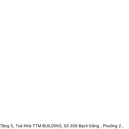
Tầng 5, Toà Nhà TTM BUILDING, Số 309 Bạch Đằng , Phường 2 ,