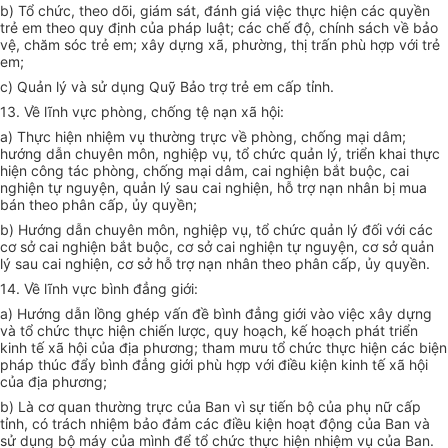
b)
Tổ chức, theo dõi, giám sát, đánh giá việc thực hiện các quyền
trẻ em theo quy định của pháp luật; các chế độ, chính sách về bảo
vệ, chăm sóc trẻ em; xây dựng xã, phường, thị tr
ấ
n phù hợp với trẻ
em;
c)
Quản lý và sử dụng Quỹ Bảo trợ trẻ em cấp tỉnh.
13. V
ề lĩnh vực phòng, chống tệ nạn xã hội:
a)
Thực hiện nhiệm vụ thường trực về phòng, chống mại dâm;
hướng dẫn chuyên môn, nghiệp vụ, tổ chức quản lý, triển khai thực
hiện công tác phòng, chống mại dâm, cai nghiện bắt buộc, cai
nghiện tự nguyện, quản lý sau cai nghiện, hỗ trợ nạn nhân bị mua
bán theo phân cấp, ủy quyền;
b)
Hướng dẫn chuyên môn, nghiệp vụ, tổ chức quản lý đối với các
cơ sở cai nghiện bắt buộc, cơ sở cai nghiện tự nguyện, cơ sở quản
lý sau cai nghiện, cơ sở hỗ trợ nạn nhân theo phân cấp, ủy quyền.
14. V
ề lĩnh vực bình đẳng giới:
a)
Hướng dẫn lồng ghép vấn đề bình đẳng giới vào việc xây dựng
và tổ chức thực hiện chiến lược, quy hoạch, kế hoạch phát triển
kinh tế xã hội của địa phương; tham mưu tổ chức thực hiện các biện
pháp thúc đẩy b
ì
nh đẳng giới phù hợp với đi
ề
u kiện kinh t
ế
xã hội
của địa phương
;
b)
Là cơ quan thường trực của Ban vì sự tiến bộ của phụ nữ cấp
tỉnh, có
tr
ách nhiệm bảo đảm các điều kiện hoạt động của Ban và
sử dụng bộ máy của mình để tổ chức thực hiện nhiệm vụ của Ban.