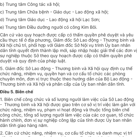
b)
Trung tâm Công tác xã hội;
c)
Trung tâm Chữa bệnh - Giáo dục - Lao động xã hội;
d)
Trung tâm Giáo dục - Lao động xã hội Lạc Sơn;
e)
Trung tâm Điều dưỡng người có công Kim Bôi.
Căn cứ vào quy hoạch được cấp có thẩm quyền phê duyệt và yêu
cầu thực tế ở địa phương, Giám đốc Sở Lao động - Thương binh và
Xã hội chủ trì, phối h
ợ
p với Giám đ
ố
c Sở Nội vụ trình
Ủ
y ban nhân
dân tỉnh quy
ế
t định thành lập mới, sáp nhập hoặc giải thể các đơn vị
sự nghiệp thuộc Sở theo quy hoạch được cấp có thẩm quyền phê
duyệt và quy định của pháp luật.
5.
Giám đốc Sở Lao động - Thương binh và Xã hội quy định cụ thể
chức năng, nhiệm vụ, quyền hạn và cơ cấu tổ chức các phòng
chuyên môn, đơn vị trực thuộc theo hướng dẫn của Bộ Lao động -
Thương binh và Xã hội và phân cấp của
Ủ
y ban nhân dân tỉnh.
Điều 5. Biên chế
1.
Biên chế công chức và số lượng người làm việc của Sở Lao động
-
Thương binh và Xã hội được giao trên cơ sở vị trí việc làm gắn với
chức năn
g
, nhiệm vụ, phạm vi hoạt động và thuộc tổng biên chế
công chức, tổng số lượng người làm việc của các cơ quan, tổ chức
hành chính, đ
ơ
n vị sự nghiệp công lập của tỉnh được Ủy ban nhân
dân tỉnh giao hàng năm.
2.
Căn cứ chức năng, nhiệm vụ, cơ cấu tổ chức và danh mục vị trí