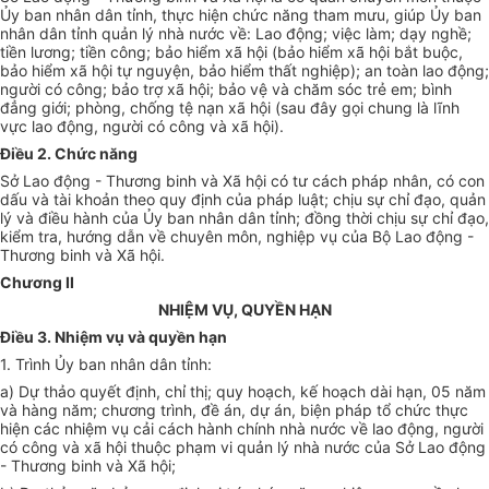
Ủy ban nhân dân tỉnh, thực hiện chức năng tham mưu, giúp Ủy ban
nhân dân tỉnh quản lý nhà nước về: Lao động; việc làm; dạy nghề;
tiền lương; tiền công; bảo hi
ể
m xã hội (bảo hi
ể
m xã hội bắt buộc,
bảo hiểm xã hội tự nguyện, bảo hiểm thất nghiệp); an toàn lao động;
người có công; bảo trợ xã hội; bảo vệ và chăm sóc trẻ em; bình
đẳng giới; phòng, chống tệ nạn xã hội (sau đây gọi chung là lĩnh
vực lao động, người có công và xã hội).
Điều 2. Chức năng
Sở Lao động - Thương binh và Xã hội có tư cách pháp nhân, có con
dấu và tài khoản theo quy định của pháp luật; chịu sự chỉ đạo, quản
lý và điều hành của Ủy ban nhân dân tỉnh; đồng thời chịu sự chỉ đạo,
kiểm tra, hướng dẫn về chuyên môn, nghiệp vụ của Bộ Lao động -
Thương binh và Xã hội.
Chương II
NHIỆM VỤ, QUYỀN HẠN
Điều 3. Nhiệm vụ và quyền hạn
1.
Trình Ủy ban nhân dân tỉnh:
a)
Dự thảo quyết định, chỉ thị; quy hoạch, kế hoạch dài hạn, 05 năm
và hàng năm; chương trình, đề án, dự án, biện pháp tổ chức thực
hiện các nhiệm vụ cải cách hành chính nhà nước về lao động, người
có công và xã hội thuộc phạm vi quản lý nhà nước của Sở Lao động
- Thương binh và Xã hội;