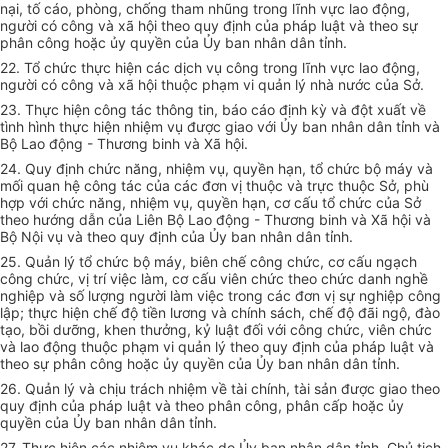
nại, tố cáo, phòng, chống tham nhũng trong lĩnh vực lao động,
người có công và xã hội theo quy định của pháp luật và theo sự
phân công hoặc ủy quyền của Ủy ban nhân dân tỉnh.
22.
Tổ chức thực hiện các dịch vụ công trong lĩnh vực lao động,
người có công và xã hội thuộc phạm vi quản lý nhà nước của Sở.
23.
Thực hiện công tác thông tin, báo cáo định kỳ và đột xuất về
tình hình thực hiện nhiệm vụ được giao với Ủy ban nhân dân tỉnh và
Bộ Lao động - Thương binh và Xã hội.
24.
Quy định chức năng, nhiệm vụ, quyền hạn, tổ chức bộ máy và
mối quan hệ công tác của các đơn vị thuộc và trực thuộc Sở, phù
hợp với chức năng, nhiệm vụ, quyền hạn, cơ cấu tổ chức của Sở
theo hướng dẫn của Liên Bộ Lao động - Thương binh và Xã hội và
Bộ Nội vụ và theo quy định của Ủy ban nhân dân tỉnh.
25.
Quản lý tổ chức bộ máy, biên chế công chức, cơ cấu ngạch
công chức, vị trí việc làm, cơ cấu viên chức theo chức danh nghề
nghiệp và số lượng người làm việc trong các đ
ơn
vị sự nghiệp công
lập; thực hiện chế độ tiền lương và chính sách, chế độ đ
ã
i ngộ, đào
tạo, bồi dưỡng, khen thưởng, kỷ luật đối vớ
i
công chức, viên chức
và lao động thuộc phạm vi qu
ả
n lý theo quy định của pháp luật và
theo sự phân công hoặc ủy quyền của Ủy ban nhân dân tỉnh.
26.
Quản lý và chịu trách nhiệm về tài chính, tài sản được giao theo
quy định của pháp luật và theo phân công, phân cấp hoặc ủy
quyền của Ủy ban nhân dân tỉnh.
27.
Thực hiện các nhiệm vụ khác do Ủy ban nhân dân tỉnh, Chủ tịch