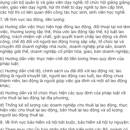
dụng cán bộ quản lý và giáo viên dạy nghề; tổ chức hội giảng giảng
viên, giáo viên dạy nghề, hội thi thiết bị dạy nghề tự làm cấp tỉnh,
các hội thi có liên quan đến công tác học sinh, sinh viên học nghề.
7. V
ề lĩnh vực lao động, tiền lương:
a)
Hướng dẫn việc thực hiện hợp đồng lao động, đối thoại tại nơi làm
việc, thương lượng tập thể, thỏa ước lao động tập thể, kỷ luật lao
động, trách nhiệm vật chất, giải quyết tranh chấp lao động và đình
công; chế độ đối với người lao đ
ộ
ng trong sắp xếp, tổ chức lại và
chuyển đổi doanh nghiệp nhà nước, doanh nghiệp phá sản, doanh
nghiệp giải thể, doanh nghiệp c
ổ
phần hóa, giao, bán doanh nghiệp;
b)
Hướng dẫn việc thực hiện chế độ tiền lương theo quy định của
pháp luật;
c)
Hướng dẫn chế độ, chính sách ưu đãi đối v
ớ
i lao động nữ, lao
động là người khuyết tật, người lao động cao tuổi, lao động chưa
thành niên, lao động là người giúp việc gia đình và một số lao động
khác;
d)
Hướng dẫn và tổ chức thực hiện các quy định của pháp luật về
cho thuê lại lao động tại địa phương;
đ) Thống kê số lượng các doanh nghiệp cho thuê lại lao động, thực
hiện việc cho thuê lại lao động, bên thuê lại lao động và s
ố
lượng
người lao động thuê lại.
8. V
ề lĩnh vực bảo hiểm xã hội bắt buộc, bảo hiểm xã hội tự nguyện:
a)
Tham mưu cho Ủy ban nhân dân tỉnh kiến nghị các Bộ, ngành có