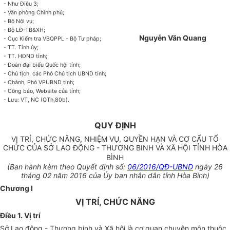
-
Như Điều 3;
-
Văn p
h
òng Chính ph
ủ
;
-
Bộ Nội vụ;
-
Bộ LĐ-TB&XH;
Nguyễn Văn Quang
-
Cục Kiểm tra VBQPPL - Bộ Tư pháp;
-
TT. Tỉnh
ủy
;
-
TT. HĐND t
ỉ
nh;
-
Đoàn đại biểu Quốc hội tỉnh;
-
Chủ tịch, các Phó Chủ tịch UBND t
ỉ
nh;
-
Chánh, Phó VPUBND tỉnh;
-
Công báo, Website c
ủ
a t
ỉ
nh;
-
Lưu: VT, NC (QTh,80b).
QUY ĐỊNH
VỊ TRÍ, CHỨC NĂNG, NHIỆM VỤ, QUYỀN HẠN VÀ CƠ CẤU TỔ
CHỨC CỦA SỞ LAO ĐỘNG - THƯƠNG BINH VÀ XÃ HỘI TỈNH HÒA
BÌNH
(Ban hành kèm theo Quyết định số:
06/2016/QĐ-UBND
ngày 26
tháng 02 năm 2016 của Ủy ban nhân dân tỉnh Hòa Bình)
Chương I
VỊ TRÍ, CHỨC NĂNG
Điều 1. Vị trí
Sở Lao động - Thương binh và Xã hội là cơ quan chuyên môn thuộc