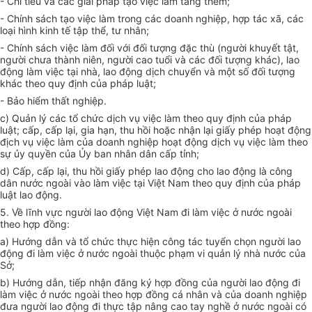
-
Chỉ tiêu và các giải pháp tạo việc làm tăng thêm;
-
Chính sách tạo việc làm
tr
ong các doanh nghiệp, hợp tác xã, các
loại hình kinh tế tập thể, tư nhân;
-
Chính sách việc làm đối với đối tượng đặc thù (người khuyết tật,
người chưa thành niên, người cao tu
ổ
i và các đ
ố
i tượng khác), lao
động làm việc tại nhà, lao động dịch chuyển và một số đối tượng
khác theo quy định của pháp luật;
-
Bảo hiểm thất nghiệp.
c)
Quản lý các tổ chức dịch vụ việc làm theo quy định của pháp
luật; cấp, cấp lại, gia hạn, thu hồi hoặc nhận lại giấy phép hoạt động
địch vụ việc làm của doanh nghiệp hoạt động dịch vụ việc làm theo
sự ủy quyền của Ủy ban nhân dân c
ấ
p tỉnh;
d)
Cấp, cấp lại, thu hồi giấy phép lao động cho lao động là công
dân nước ngoài vào làm việc tại Việt Nam theo quy định của pháp
luật lao động.
5. V
ề lĩnh vực người lao động Việt Nam đi làm việc ở nước ngoài
theo hợp đ
ồ
ng:
a)
Hướng dẫn và tổ chức thực hiện công tác tuyển chọn người lao
động đi làm việc ở nước ngoài thuộc phạm vi quản lý nhà nước của
Sở;
b)
Hướng dẫn, tiếp nhận đ
ă
ng ký hợp đồng của người lao động đi
làm việc ở nước ngoài theo hợp đ
ồ
ng cá nhân và của doanh nghiệp
đưa người lao động đi thực tập nâng cao tay nghề ở nước ngoài có