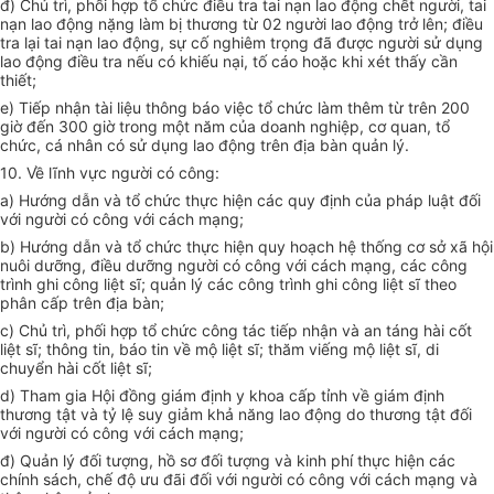
đ) Chủ trì, phối h
ợ
p tổ chức điều tra tai nạn lao động chết người, tai
nạn lao động nặng làm bị thương từ 02 người lao động trở lên; điều
tra lại tai nạn lao động, sự cố nghiêm trọng đã được người sử dụng
lao động điều tra nếu có khiếu nại, tố cáo hoặc khi xét thấy cần
thiết;
e)
Tiếp nhận tài liệu thông báo việc tổ chức làm thêm từ trên 200
giờ đến 300 giờ trong một năm của doanh nghiệp, cơ quan, tổ
chức, cá nhân có sử dụng lao động trên địa bàn quản lý.
10. V
ề lĩnh vực người có công:
a)
Hướng dẫn và tổ chức thực hiện các quy định của pháp luật đối
với người có công với cách mạng;
b)
Hướng dẫn và tổ chức thực hiện quy hoạch hệ thống cơ sở xã hội
nuôi dưỡng, điều dưỡng người có công với cách mạng, các công
trình ghi công liệt sĩ; quản lý các công trình ghi công liệt sĩ theo
phân cấp trên địa bàn;
c)
Chủ trì, phối hợp tổ chức công tác tiếp nhận và an táng hài cốt
liệt sĩ; thông tin, báo tin về mộ liệt sĩ; thăm viếng mộ liệt sĩ, di
chuyển hài cốt liệt sĩ;
d)
Tham gia Hội đồng giám định y khoa cấp tỉnh về giám định
thương tật và tỷ lệ suy giảm khả năng lao động do thương tật đối
với người có công với cách mạng;
đ) Quản lý đối tượng, hồ sơ đối tượng và kinh phí thực hiện các
chính sách, chế độ ưu đãi đối với người có công với cách mạng và