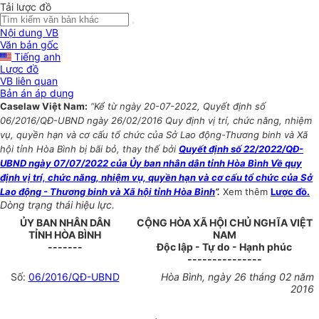
Tải lược đồ
Nội dung VB
Văn bản gốc
Tiếng anh
Lược đồ
VB liên quan
Bản án áp dụng
Caselaw Việt Nam:
“Kể từ ngày 20-07-2022, Quyết định số
06/2016/QĐ-UBND ngày 26/02/2016 Quy định vị trí, chức năng, nhiệm
vụ, quyền hạn và cơ cấu tổ chức của Sở Lao động-Thương binh và Xã
hội tỉnh Hòa Bình bị bãi bỏ, thay thế bởi
Quyết định số 22/2022/QĐ-
UBND ngày 07/07/2022 của Ủy ban nhân dân tỉnh Hòa Bình Về quy
định vị trí, chức năng, nhiệm vụ, quyền hạn và cơ cấu tổ chức của Sở
Lao động - Thương binh và Xã hội tỉnh Hòa Bình
”.
Xem thêm
Lược đồ.
Dòng trạng thái hiệu lực.
ỦY BAN NHÂN DÂN
CỘNG HÒA XÃ HỘI CHỦ NGHĨA VIỆT
TỈNH
HÒA BÌNH
NAM
-------
Độc lập - Tự do - Hạnh phúc
---------------
Số:
06/2016/QĐ-UBND
Hòa Bình
, ngày
26
tháng
02
năm
201
6