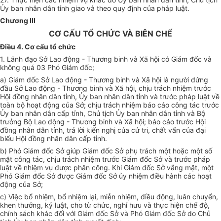
Ủy ban nhân dân tỉnh giao và theo quy định của pháp luật.
Chương III
CƠ CẤU TỔ CHỨC VÀ BIÊN CHẾ
Điều 4. Cơ cấu tổ chức
1.
Lãnh đạo Sở Lao động - Thương binh và Xã hội có Giám đốc và
không quá 03 Phó Gi
á
m đốc;
a)
Giám đốc Sở Lao động - Thương binh và Xã hội là người đứng
đầu Sở Lao động - Thương binh và Xã hội, chịu trách nhiệm trước
Hội đồng nhân dân tỉnh, Ủy ban nhân dân tỉnh và trước pháp luật về
toàn bộ hoạt động của Sở; chịu trách nhiệm báo cáo công tác trước
Ủy ban nhân dân cấp tỉnh, Chủ tịch Ủy ban nhân dân tỉnh và Bộ
trư
ở
ng Bộ Lao động - Thương binh và Xã hội; báo cáo trước Hội
đồng nhân dân tỉnh, trả lời kiến nghị của cử
tr
i, chất vấn của đại
biểu Hội đồng nhân dân cấp tỉnh.
b)
Phó Giám đốc Sở giúp Giám đốc Sở phụ trách một hoặc một số
mặt công tác, chịu trách nhiệm trước Giám đốc Sở và trước pháp
luật về nhiệm vụ được phân công. Kh
i
Giám đốc Sở vắng mặt, một
Phó Giám đốc Sở được Giám đốc Sở ủy nhiệm điều hành các hoạt
động của Sở;
c)
Việc bổ nhiệm, bổ nhiệm lại, miễn nhiệm, điều động, luân chuyển,
khen thưởng, kỷ luật, cho từ chức, nghỉ hưu và thực hiện chế độ,
chính sách khác đối với Giám đốc Sở và Phó Giám đốc Sở
d
o Chủ