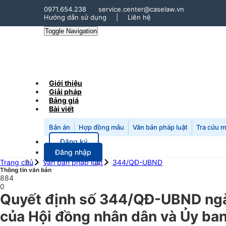
0971.654.238
service.center@caselaw.vn
Hướng dẫn sử dụng
|
Liên hệ
Toggle Navigation
Giới thiệu
Giải pháp
Bảng giá
Bài viết
Bản án
Hợp đồng mẫu
Văn bản pháp luật
Tra cứu 
Đăng ký
Đăng nhập
Trang chủ
Văn bản pháp luật
344/QĐ-UBND
Thông tin văn bản
884
0
Quyết định số 344/QĐ-UBND ngà
của Hội đồng nhân dân và Ủy ban