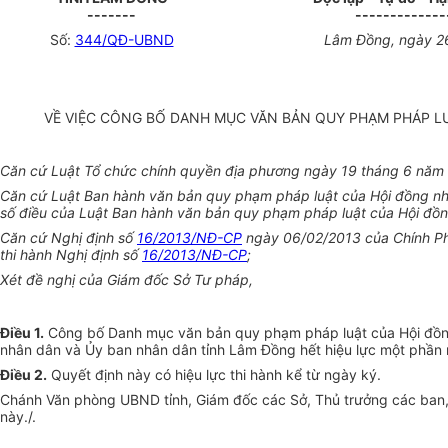
-------
-------------
Số:
344/QĐ-UBND
Lâm Đồng
, ngày
2
VỀ VIỆC CÔNG BỐ DANH MỤC VĂN BẢN QUY PHẠM PHÁP L
Căn cứ Luật Tổ chức chính quyền địa phương ngày 19 tháng 6 năm
Căn cứ Luật Ban hành văn bản quy phạm pháp luật của Hội đồng n
số điều của Luật Ban hành văn bản quy phạm pháp luật của Hội đồ
Căn cứ Nghị định số
16/2013/NĐ-CP
ngày 06/02/2013 của Chính Phủ
thi hành Nghị định số
16/2013/NĐ-CP
;
Xét đề nghị của Giám đốc Sở Tư pháp,
Điều 1.
Công bố Danh mục văn bản quy phạm pháp luật của Hội đồng
nhân dân và
Ủ
y ban nhân dân tỉnh Lâm Đồng hết hiệu lực một phầ
Điều 2.
Quyết định này có hiệu lực thi hành kể từ ngày ký.
Chánh Văn phòng UBND tỉnh, Giám đốc các Sở, Thủ trưởng các ban, n
này.
/.