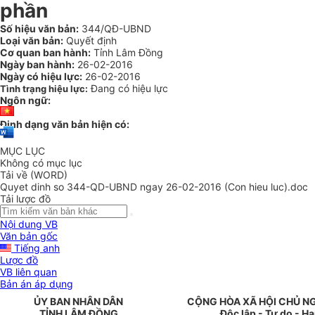
phần
Số hiệu văn bản:
344/QĐ-UBND
Loại văn bản:
Quyết định
Cơ quan ban hành:
Tỉnh Lâm Đồng
Ngày ban hành:
26-02-2016
Ngày có hiệu lực:
26-02-2016
Đang có hiệu lực
Tình trạng hiệu lực:
Ngôn ngữ:
Định dạng văn bản hiện có:
MỤC LỤC
Không có mục lục
Tải về (WORD)
Quyet dinh so 344-QD-UBND ngay 26-02-2016 (Con hieu luc).doc
Tải lược đồ
Nội dung VB
Văn bản gốc
Tiếng anh
Lược đồ
VB liên quan
Bản án áp dụng
ỦY BAN NHÂN DÂN
CỘNG HÒA XÃ HỘI CHỦ N
TỈNH
LÂM ĐỒNG
Độc lập - Tự do - H