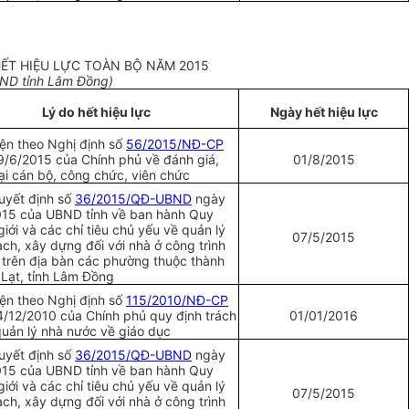
ẾT HIỆU LỰC TOÀN BỘ NĂM 2015
ND tỉnh Lâm Đồng)
Lý do hết hiệu lực
Ngày
hết hiệu lực
ện theo Nghị định số
56/2015/NĐ-CP
9/6/2015 của Chính phủ về đ
á
nh giá,
01/8/2015
ại cán bộ, công chức, viên chức
uyết định số
36/2015/QĐ-UBND
ngày
015 của
U
BND tỉnh về ban hành Quy
 giới và các chỉ tiêu chủ yếu về quản lý
07/5/2015
ch, xây dựng đối v
ớ
i nhà ở công trình
ẻ trên địa bàn các phường thuộc thành
Lạt, tỉnh Lâm Đồng
ện theo Nghị định số
115/2010/NĐ-CP
/12/2010 của Chính phủ quy định trách
01/01/2016
uản lý nhà nước về giáo dục
uyết định số
36/2015/QĐ-UBND
ngày
015 của UBND tỉnh về ban hành Quy
 giới và các chỉ tiêu chủ yếu về quản lý
07/5/2015
ch, xây dựng đối v
ớ
i nhà ở công trình