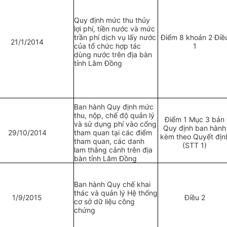
Quy định mức thu thủy
lợi phí, tiền nước và mức
trần phí dịch vụ lấy nước
Điểm 8 khoản 2 Điề
21/1/2014
của tổ chức h
ợ
p tác
1
dùng nước trên địa bàn
tỉnh Lâm Đồng
Ban hành Quy định mức
thu, nộp, chế độ quản lý
Điểm 1 Mục 3 bản
và sử dụng phí vào cổng
Quy định ban hành
29/10/2014
tham quan tại các điểm
kèm theo Quyết địn
tham quan, các danh
(STT 1)
lam thắng cảnh trên địa
bàn tỉnh Lâm Đồng
Ban hành Quy chế khai
thác và quản lý Hệ thống
1/9/2015
Điều 2
cơ sở dữ liệu công
chứng