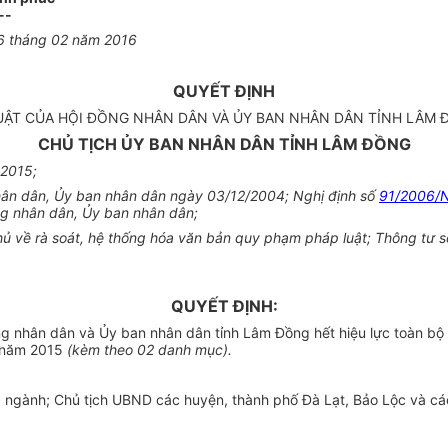
--
6
tháng
02
năm 201
6
QUYẾT ĐỊNH
UẬT CỦA HỘI ĐỒNG NHÂN DÂN VÀ ỦY BAN NHÂN DÂN TỈNH LÂM Đ
CHỦ TỊCH ỦY BAN NHÂN DÂN TỈNH LÂM ĐỒNG
 2015;
hân dân, Ủy ban nhân dân ngày 03/12/2004; Nghị định số
91/2006/
ng nhân dân, Ủy ban nhân dân;
 về rà soát, hệ thống hóa văn bản quy phạm pháp luật; Thông tư 
QUYẾT ĐỊNH:
 nhân dân và Ủy ban nhân dân tỉnh Lâm Đồng hết hiệu lực toàn b
n năm 2015
(
kèm theo 02 danh mục).
gành; Chủ tịch UBND các huyện, thành phố Đà Lạt, Bảo Lộc và các t