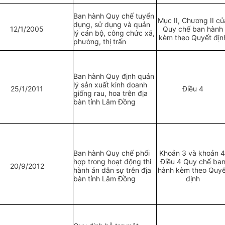
Ban hành Quy chế tuyển
Mục II, Chương II củ
dụng, s
ử
dụng và quản
12/1/2005
Quy chế ban hành
lý cán bộ, công chức xã,
kèm theo Quyết địn
phường, thị trấn
Ban hành Quy định quản
lý sản xuất kinh doanh
25/1/2011
Điều 4
giống rau, hoa trên địa
bàn tỉnh Lâm Đồng
Ban hành Quy chế phối
Khoản 3 và khoản 4
hợp trong hoạt động thi
Điều 4 Quy chế ba
20/9/2012
hành án dân sự trên địa
hành kèm theo Quyế
bàn tỉnh Lâm Đồng
định