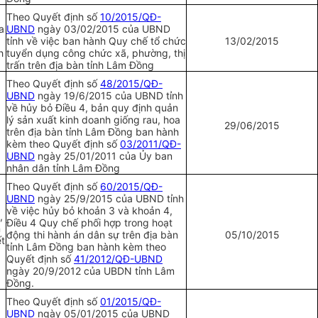
Theo Quyết định số
10/2015/QĐ-
a
UBND
ngày 03/02/2015 của UBND
tỉnh về việc ban hành Quy chế tổ chức
13/02/2015
h
tuyển dụng công chức xã, phường, thị
trấn
tr
ên địa bàn tỉnh Lâm Đồng
Theo Quyết định số
48/2015/QĐ-
UBND
ngày 19/6/2015 của UBND tỉnh
về hủy bỏ Điều 4, bản quy định quản
lý sản xuất kinh doanh giống rau, hoa
29/06/2015
trên địa bàn tỉnh Lâm Đồng ban hành
kèm theo Quyết định số
03/2011/QĐ-
UBND
ngày 25/01/2011 của Ủy ban
nhân dân tỉnh Lâm Đồng
Theo Quyết định số
60/2015/QĐ-
UBND
ngày 25/9/2015 của
U
BND tỉnh
về việc hủy bỏ khoản 3 và khoản 4,
,
Điều 4 Quy chế phối hợp trong hoạt
n
động thi hành án dân sự trên địa bàn
05/10/2015
t
tỉnh Lâm Đồng ban hành kèm theo
Quyết định số
41/2012/QĐ-UBND
ngày 20/9/2012 của
U
BDN tỉnh Lâm
Đồng.
Theo Quyết định số
01/2015/QĐ-
UBND
ngày 05/01/2015 của UBND