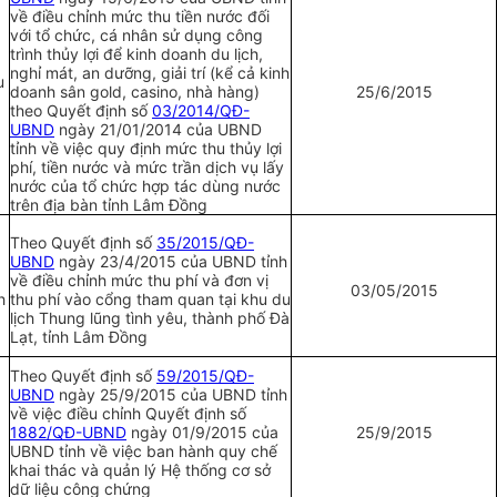
về điều chỉnh mức thu tiền nước đối
với tổ chức, cá nhân sử dụng công
trình thủy lợi để kinh doanh du lịch,
ngh
ỉ
mát, an dưỡng, giải
tr
í (kể cả kinh
u
doanh sân gold, casino, nhà hàng)
25/6/2015
theo Quyết định số
03/2014/QĐ-
UBND
ngày 21/01/2014 của UBND
tỉnh về việc quy định mức thu thủy lợi
phí, tiền nước và mức trần dịch vụ lấy
nước của tổ chức hợp tác dùng nước
trên địa bàn tỉnh Lâm Đồng
Theo Quyết định số
35/2015/QĐ-
UBND
ngày 23/4/2015 của
U
BND tỉnh
về điều chỉnh mức thu phí và đơn vị
03/05/2015
h
thu phí vào cổng tham quan tại khu du
lịch Thung lũng tình yêu, thành phố Đà
Lạt, tỉnh Lâm Đồng
Theo Quyết định số
59/2015/QĐ-
UBND
ngày 25/9/2015 của UBND tỉnh
về việc điều chỉnh Quyết định số
1882/QĐ-UBND
ngày 01/9/2015 của
25/9/2015
UBND tỉnh về việc ban hành quy chế
khai thác và quản lý Hệ thống cơ sở
dữ liệu công chứng