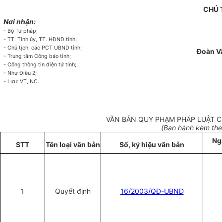
CHỦ 
Nơi nhận:
- Bộ Tư pháp;
- TT. Tỉnh ủy, TT. HĐND tỉnh;
- Chủ tịch, các PCT UBND tỉnh;
Đoàn Vă
- Trung tâm Công báo tỉnh;
- Cổng thông tin điện tử tỉnh;
- Như Điều 2;
- Lưu: VT, NC.
VĂN BẢN QUY PHẠM PHÁP LUẬT C
(Ban hành kèm the
Ng
STT
Tên loại văn bản
Số, ký hiệu văn bản
1
Quyết định
16/2003/QĐ-UBND