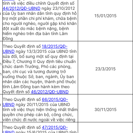
tỉnh về việc điều chỉnh Quyết định số
44/2012/QĐ-UBND
ngày 23/10/2012
u
của Ủy ban nhân dân tỉnh quy định hỗ
15/01/2015
trợ một phần chi phí khám, chữa bệnh
cho người nghèo, người gặp khó khăn
đột xuất do mắc bệnh nặng, bệnh
hiểm nghèo trên địa bàn tỉnh Lâm
Đồng
Theo Quyết định s
ố
18/2015/QĐ-
UBND
ngày 13/3/2015 của UBND tỉnh
sửa đổi, bổ sung một số quy định tại
Điều 7, Chương II Quy định tiêu chuẩn
n
chức danh Trưởng, Phó các phòng,
23/3/2015
ban, chi cục và tương đương
tr
ở
h
xuống thuộc Sở, ban, ngành, Ủy ban
nhân dân các huyện, thành phố thuộc
tỉnh Lâm Đồng ban hành kèm theo
Quyết định số
46/2012/QĐ-UBND
Theo Quyết định số
66/2015/QĐ-
h
UBND
ngày 20/11/2015 của UBND
tỉnh về việc thực hiện thống nhất thẩm
30/11/2015
quyền cho phép cán bộ, công chức,
viên chức đi nước ngoài về việc riêng
Theo Quyết định số
47/2015/QĐ-
UBND
ngày 15/6/2015 của UBND tỉnh