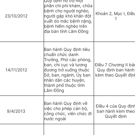
Quy định hỗ trợ một
phần chi phí khám, chữa
bệnh cho người nghèo,
Khoản 2, Mục I, Điề
23/10/2012
người gặp khó khăn đột
1
xuất do mắc bệnh nặng,
bệnh hiểm nghèo trên
địa bàn tỉnh Lâm Đồng
Ban hành Quy định tiêu
chuẩn chức danh
Trưởng, Phó các phòng,
ban, chi cục và tương
Điều 7 Chương II bả
14/11/2012
đương trở xuống thuộc
Quy định ban hành
Sở, ban, ngành,
Ủ
y ban
kèm theo Quyết địn
nhân dân các huyện,
thành phố thuộc tỉnh
Lâm Đồng
Ban hành Quy định về
Điều 4 của Quy địn
việc cho phép cán bộ,
9/4/2013
ban hành kèm theo
công chức, viên chức đi
Quyết định
nước ngoài