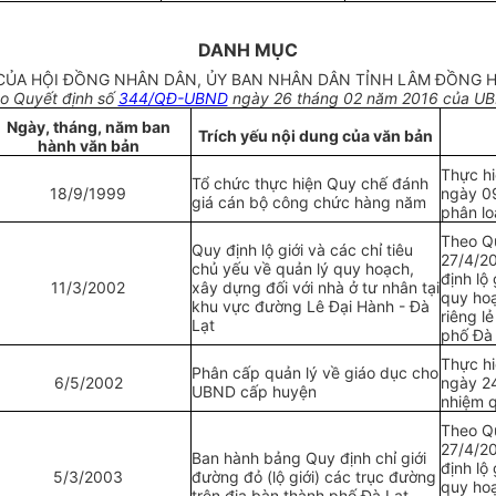
DANH MỤC
CỦA HỘI ĐỒNG NHÂN DÂN, ỦY BAN NHÂN DÂN TỈNH LÂM ĐỒNG H
o Quyết định số
344/QĐ-UBND
ngày 26 tháng 02 năm 2016 của UB
Ngày, tháng, năm ban
Trích yếu nội dung của văn bản
hành
văn bản
Thực hi
Tổ chức thực hiện Quy chế đánh
18/9/1999
ngày 0
giá cán bộ công chức hàng năm
phân lo
Theo Q
Quy định lộ giới và các chỉ tiêu
27/4/2
chủ yếu về quản lý quy hoạch,
định lộ
11/3/2002
xây dựng đối với nhà ở tư nhân tại
quy hoạ
khu vực đường Lê Đại Hành - Đà
riêng l
Lạt
phố Đà 
Thực hi
Phân cấp quản lý về giáo dục cho
6/5/2002
ngày 24
UBND cấp huyện
nhiệm q
Theo Q
27/4/2
Ban hành bảng Quy định chỉ giới
định lộ
5/3/2003
đường đỏ (lộ giới) các trục đường
quy hoạ
trên địa bàn thành phố Đà Lạt