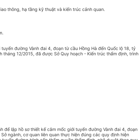
ao thông, hạ tầng kỹ thuật và kiến
trúc
cảnh quan.
m.
i tuyến đường Vành đai 4, đoạn từ cầu Hồng Hà đến Quốc lộ 18, tỷ
 tháng 12/2015, đã được Sở Quy hoạch - Kiến trúc thẩm định, trình
h để lập hồ sơ thiết kế cắm mốc giới tuyến đường Vành đai 4, đoạn
Sở ngành, cơ quan liên quan thực hiện đúng các quy định hiện
c tuyến đường trình cấp thẩm quyền thẩm định, phê duyệt theo quy