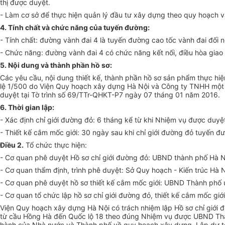
thị được duyệt.
-
Làm cơ sở để thực hiện quản lý đầu tư xây dựng theo quy hoạch v
4.
Tính chất và chức năng của tuyến đường:
-
Tính chất: đường vành đai 4 là tuyến đường cao tốc vành đai đối 
-
Chức năng: đường vành đai 4 có chức năng kết nối, điều hòa giao 
5.
Nội dung và thành phần hồ sơ:
Các yêu cầu, nội dung thiết kế, thành phần hồ sơ sản phẩm thực hiệ
lệ 1/500 do Viện Quy hoạch xây dựng Hà Nội và Công ty TNHH một th
duyệt tại Tờ
trình
số 69/TTr-QHKT-P7 ngày 07 tháng 01 năm 2016.
6.
Thời gian lập:
-
Xác định chỉ giới đường đỏ: 6 tháng kể từ khi Nhiệm vụ được duyệt 
-
Thiết kế cắm mốc giới: 30 ngày sau khi chỉ giới đường đỏ tuyến
Điều 2.
T
ổ
chức thực hiện:
-
Cơ quan phê duyệt Hồ sơ chỉ giới đường đỏ: UBND thành phố Hà N
-
Cơ quan thẩm định, trình phê duyệt: Sở Quy hoạch - Kiến trúc Hà N
-
Cơ quan phê duyệt hồ sơ thiết kế cắm mốc giới:
U
BND Thành phố ủ
-
Cơ quan tổ chức lập hồ sơ chỉ giới đường đỏ, thiết kế cắm mốc gi
Viện Quy hoạch xây dựng Hà Nội có trách nhiệm lập Hồ sơ chỉ giới đ
từ cầu Hồng Hà đến Quốc lộ 18 theo đúng Nhiệm vụ được UBND Thành
hành của Nhà nước và Thành phố về quy hoạch xây dựng. Lập dự toán