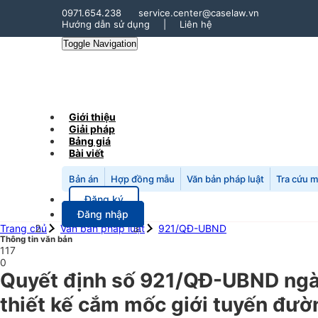
0971.654.238
service.center@caselaw.vn
Hướng dẫn sử dụng
|
Liên hệ
Toggle Navigation
Giới thiệu
Giải pháp
Bảng giá
Bài viết
Bản án
Hợp đồng mẫu
Văn bản pháp luật
Tra cứu 
Đăng ký
Đăng nhập
Trang chủ
Văn bản pháp luật
921/QĐ-UBND
Thông tin văn bản
117
0
Quyết định số 921/QĐ-UBND ngày
thiết kế cắm mốc giới tuyến đườn