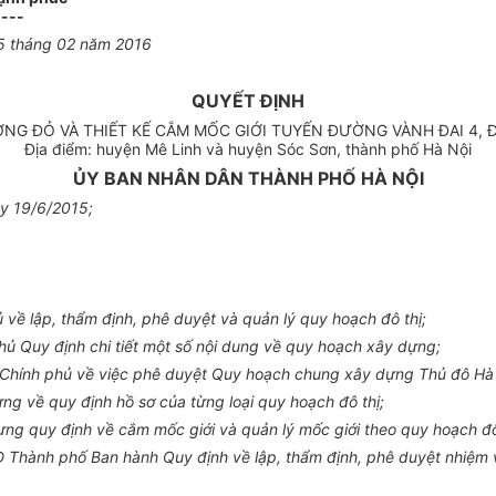
----
5
tháng
0
2 năm 201
6
QUYẾT ĐỊNH
ƯỜNG ĐỎ VÀ THIẾT KẾ CẮM MỐC GIỚI TUYẾN ĐƯỜNG VÀNH ĐAI 4, 
Địa điểm: huyện Mê Linh và huyện Sóc Sơn, thành phố Hà Nội
ỦY BAN NHÂN DÂN THÀNH PHỐ HÀ NỘI
y 19/6/2015;
về lập, th
ẩ
m định, phê duyệt và quản lý quy hoạch đô thị;
 Quy định chi tiết một s
ố
nội dung về quy hoạch xây dựng;
Chính phủ về việc phê duyệt Quy hoạch chung xây dựng Thủ đô Hà
ng về quy định hồ sơ của từng loại quy hoạch đô thị;
g quy định về cắm mốc giới và quản lý mốc giới theo quy hoạch đô
hành phố Ban hành Quy định về lập, thẩm định, phê duyệt nhiệm vụ