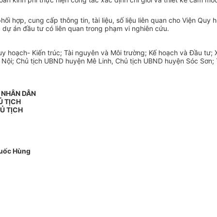
i hợp, cung cấp thông tin, tài liệu, số liệu liên quan cho Viện Quy 
dự án đầu tư có liên quan trong phạm vi nghiên cứu.
 hoạch- Kiến trúc; Tài nguyên và Môi trường; Kế hoạch và Đầu tư; X
ội; Chủ tịch UBND huyện Mê Linh, Chủ tịch UBND huyện Sóc Sơn; Th
 NHÂN DÂN
Ủ TỊCH
Ủ TỊCH
uốc Hùng