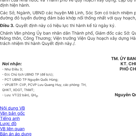
định hiện hành.
Các Sở, Ngành,
U
BND các huyện Mê Linh, Sóc Sơn có trách nhiệm phố
đường đỏ tuyến đường đảm bảo khớp nối thống nhất với quy hoạch, 
Điều 3.
Quyết định này có hiệu lực thi hành kể từ ngày ký.
Chánh Văn phòng
Ủ
y ban nhân dân Thành phố, Giám đốc các Sở: Quy
Nông thôn, Công Thương; Viện trưởng Viện Quy hoạch xây dựng Hà N
tr
ách nhiệm thi hành Quyết định này./.
TM.
ỦY
BAN
Nơi nhận:
KT.
CH
PHÓ CH
- Như Điều 3;
-
Đ/c Chủ tịch UBND TP (để b/c);
-
PCT UBND TP Nguyễn Quốc Hùng;
-
VP
U
BTP: CVP, PCVP Lưu Quang Huy, các phòng: TH,
QHKT, XDGT, TNMT;
Nguyễn
Q
- Lưu: VT(
22
bản), QH
.
đ
Nội dung VB
Văn bản gốc
Tiếng anh
Lược đồ
VB liên quan
Bản án áp dụng