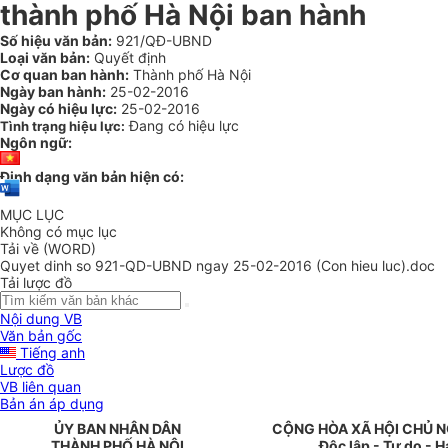
thành phố Hà Nội ban hành
Số hiệu văn bản:
921/QĐ-UBND
Loại văn bản:
Quyết định
Cơ quan ban hành:
Thành phố Hà Nội
Ngày ban hành:
25-02-2016
Ngày có hiệu lực:
25-02-2016
Đang có hiệu lực
Tình trạng hiệu lực:
Ngôn ngữ:
Định dạng văn bản hiện có:
MỤC LỤC
Không có mục lục
Tải về (WORD)
Quyet dinh so 921-QD-UBND ngay 25-02-2016 (Con hieu luc).doc
Tải lược đồ
Nội dung VB
Văn bản gốc
Tiếng anh
Lược đồ
VB liên quan
Bản án áp dụng
ỦY BAN NHÂN DÂN
CỘNG HÒA XÃ HỘI CHỦ N
T
HÀNH PHỐ HÀ NỘI
Độc lập - Tự do - 