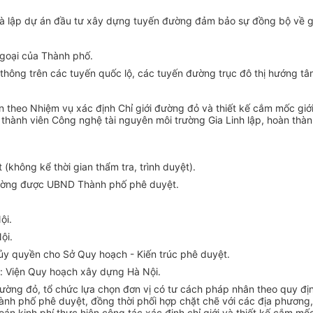
à lập dự án đầu tư xây dựng tuyến đường đảm bảo sự đồng bộ về gi
ngoại của Thành phố.
thông trên các tuyến quốc lộ, các tuyến đường trục đô thị hướng tâ
n theo Nhiệm vụ xác định Chỉ giới đường đỏ và thiết kế cắm mốc giớ
ành viên Công nghệ tài nguyên môi trường Gia Linh lập, hoàn thành
(không kể thời gian thẩm tra, trình duyệt).
 đường được UBND Thành phố phê duyệt.
ội.
ội.
y quyền cho Sở Quy hoạch - Kiến trúc phê duyệt.
ới: Viện Quy hoạch xây dựng Hà Nội.
ường đỏ, tổ chức lựa chọn đơn vị có tư cách pháp nhân theo quy địn
 phố phê duyệt, đồng thời phối hợp chặt chẽ với các địa phương, 
 kinh phí thực hiện công tác xác định chỉ giới và thiết kế cắm mố