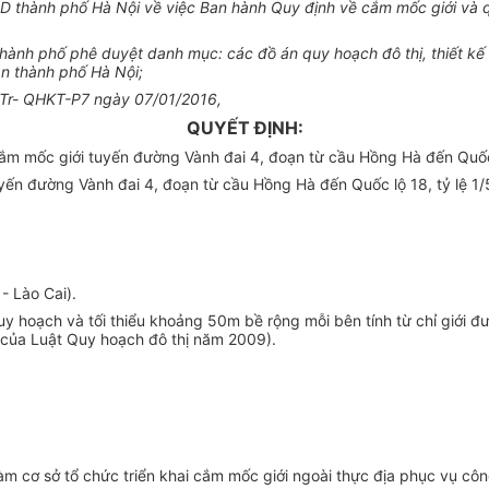
 thành phố Hà Nội về việc Ban hành Quy đ
ịnh
về cắm mốc giới và q
ành phố phê duyệt danh mục: các đồ án quy hoạch đô thị, thiết kế đô
àn thành phố Hà Nội;
/TTr- QHKT-P7 ngày 07/01/2016,
QUYẾT ĐỊNH:
ắm mốc giới tuyến đường Vành đai 4, đoạn từ cầu Hồng Hà đến Quốc 
uyến đường Vành đai 4, đoạn từ cầu Hồng Hà đến Quốc lộ 18, tỷ lệ 1/
 - Là
o
Cai).
uy hoạch và t
ối
thi
ể
u khoảng 5
0
m bề rộng mỗi bên tính từ chỉ giới 
h của Luật Quy hoạch đô thị năm 2009).
àm cơ sở tổ chức triển khai cắm mốc giới ngoài thực địa phục vụ công