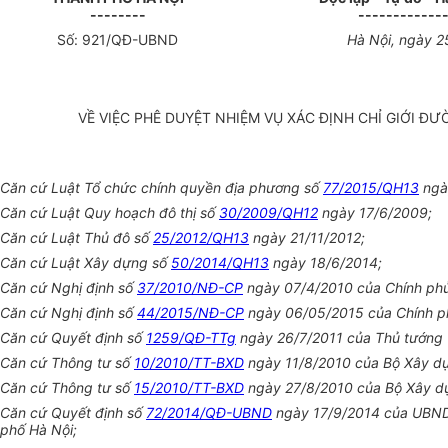
--------
------------
Số:
921
/QĐ-UBND
Hà Nội, ngày
2
VỀ VIỆC PHÊ DUYỆT NHIỆM VỤ XÁC ĐỊNH CHỈ GIỚI Đ
Căn cứ Luật T
ổ
chức chính quyền địa phương số
77/2015/QH13
ngà
Căn cứ Luật Quy hoạ
c
h đô thị số
30/2009/QH12
ngày 17/6/2009;
Căn cứ Luật Thủ đô s
ố
25/2012/QH13
ngày 21/11/2012;
Căn cứ Luật Xây dựng số
50/2014/QH13
ngày 18/6/2014;
Căn cứ Nghị định số
37/2010/NĐ-CP
ngày 07/4/2010 của Chính phủ 
Căn cứ Nghị định số
44/2015/NĐ-CP
ngày 06/05/2015 của Chính phủ
Căn cứ Quyết định số
1259/QĐ-TTg
ngày 26/7/2011 của Thủ tướng 
Căn cứ Thông tư số
10/2010/TT-BXD
ng
ày
11/8/2010 của Bộ Xây dự
Căn cứ Thông tư số
15/2010/TT-BXD
ngày 27/8/2010 của Bộ Xây dựn
Căn cứ Quyết định số
72/2014/QĐ-UBND
ngày 17/9/2014 của UBND T
phố Hà Nội;