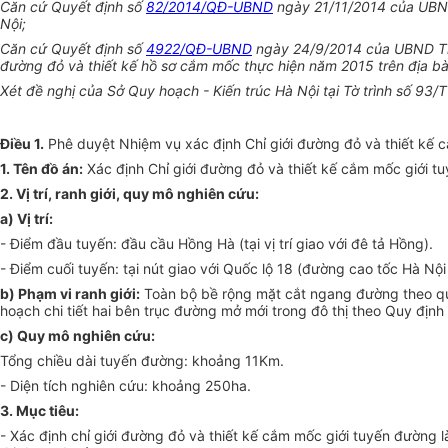
Căn cứ Quyết định số
82/2014/QĐ-UBND
ngày 21/11/2014 của UBND
Nội;
Căn cứ Quyết định số
4922/QĐ-UBND
ngày 24/9/2014 của
U
BND Th
đường đỏ và thiết kế hồ sơ cắm mốc thực hiện năm 2015 trên địa b
Xét đề nghị của Sở Quy hoạch - Kiến trúc Hà Nội tại Tờ trình số 93
Điều 1.
Phê duyệt Nhiệm vụ xác định Chỉ giới đường đỏ và thiết kế c
1.
Tên đồ án:
Xác định Chỉ giới đường đỏ và thiết kế cắm mốc giới t
2.
Vị trí, ranh gi
ới
, quy mô nghiên cứu:
a)
Vị trí:
-
Điểm đầu tuyến: đầu cầu Hồng Hà (tại vị trí giao với đê tả Hồng).
-
Điểm cuối tuyến: tại nút giao với Quốc lộ 18 (đường cao tốc Hà Nội
b)
Phạm vi ranh giới:
Toàn bộ bề rộng mặt cắt ngang đường theo q
hoạch chi tiết hai bên trục đường mở mới trong đô thị theo Quy địn
c)
Quy mô nghiên cứu:
Tổng chiều dài tuyến đường: khoảng 1
1
Km.
-
Diện tích nghiên cứu: khoảng 250ha.
3.
Mục tiêu:
-
Xác định chỉ giới đường đỏ và thiết kế cắm mốc giới tuyến đường l