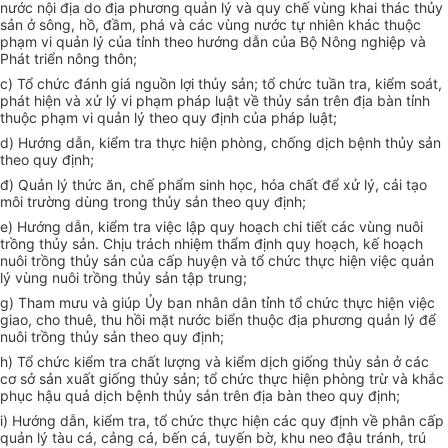
nước nội địa do địa phương quản lý và quy chế vùng khai thác th
ủy
sản ở sông, hồ, đầm, phá và các vùng nước tự nhiên khác thuộc
phạm vi quản lý của tỉnh theo hướng
dẫn
của Bộ Nông nghiệp và
Phát triển nông thôn;
c) Tổ chức đánh giá nguồn lợi th
ủy
sản; tổ ch
ứ
c tuần tra, kiểm soát,
phát hiện và xử lý vi phạm pháp luật về thủy sản trên địa bàn tỉnh
thuộc phạm vi quản lý theo quy định của pháp luật;
d) Hướng dẫn, kiểm tra thực hiện phòng, chống dịch bệnh thủy sản
theo quy định;
đ) Quản
l
ý thức ăn, chế phẩm sinh học, hóa chất để xử
l
ý, cải tạo
môi trường dùng trong thủy sản theo quy định;
e) Hướng dẫn, kiểm tra việc lập quy hoạch chi tiết các vùng nuôi
trồng th
ủy
sản. Chịu trách nhiệm thẩm định quy hoạch, kế hoạch
nuôi trồng th
ủy
sản của cấp huyện và
tổ chức
thực hiện việc quản
lý vùng nuôi trồng th
ủy
sản tập trung;
g) Tham mưu và giúp
Ủy ban
nhân dân tỉnh
tổ chức
thực hiện việc
giao, cho thuê, thu hồi mặt nước biển thuộc địa phương quản lý để
nuôi trồng th
ủy
sản theo quy định;
h) Tổ chức kiểm tra chất lượng và kiểm dịch giống th
ủy
sản ở các
cơ sở sản xuất giống th
ủy
sản; tổ chức thực hiện phòng trừ và khắc
phục hậu quả dịch bệnh th
ủy
sản trên địa bàn theo quy định;
i) Hướng dẫn, kiểm tra, tổ chức thực hiện các quy định về phân cấp
quản lý tàu cá, cảng cá, b
ế
n cá, tuy
ế
n bờ, khu neo đậu
tr
ánh, trú