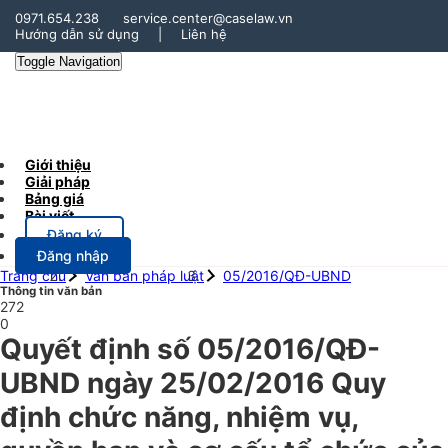
0971.654.238
service.center@caselaw.vn
Hướng dẫn sử dụng
|
Liên hệ
Toggle Navigation
Giới thiệu
Giải pháp
Bảng giá
Bài viết
Đăng ký
Đăng nhập
Trang chủ
Văn bản pháp luật
05/2016/QĐ-UBND
Thông tin văn bản
272
0
Quyết định số 05/2016/QĐ-
UBND ngày 25/02/2016 Quy
định chức năng, nhiệm vụ,