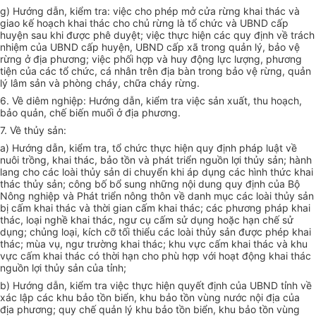
g) Hướng dẫn, kiểm tra: việc cho phép mở cửa rừng khai thác và
giao kế hoạch khai thác cho chủ rừng là tổ chức và
UBND
cấp
huyện sau khi được phê duyệt; việc thực hiện các quy định về trách
nhiệm của UBND cấp huyện, UBND cấp xã trong quản lý, bảo vệ
rừng ở địa phương; việc phối hợp và huy động lực lượng, phương
tiện của các
tổ chức
, cá nhân trên địa bàn trong bảo vệ rừng, quản
lý lâm sản và phòng cháy, chữa cháy rừng.
6. Về diêm nghiệp: Hướng dẫn, kiểm tra việc sản xuất, thu hoạch,
bảo quản, chế biến muối ở địa phương.
7. Về th
ủy
sản:
a) Hướng dẫn, kiểm tra, tổ chức thực hiện quy định pháp luật về
nuôi trồng, khai thác, bảo tồn và phát triển nguồn lợi thủy sản; hành
lang cho các loài th
ủy
sản di chuy
ể
n khi áp dụng các hình thức khai
thác th
ủy
sản; công bố bổ sung những nội dung quy định của Bộ
Nông nghiệp và Phát triển nông thôn về danh mục các loài th
ủy
sản
bị cấm khai thác và thời gian cấm khai thác; các phương pháp khai
thác, loại nghề khai thác, ngư cụ cấm sử dụng hoặc hạn chế sử
dụng; chủng loại, kích cỡ tối thiểu các loài th
ủy
sản được phép khai
thác; mùa vụ, ngư trường khai thác; khu vực cấm khai thác và khu
vực cấm khai thác có thời hạn cho phù hợp với hoạt động khai thác
nguồn lợi th
ủy
sản của tỉnh;
b) Hướng dẫn, kiểm tra việc thực hiện quyết định của UBND tỉnh về
xác lập các khu bảo tồn biển, khu b
ả
o tồn vùng nước nội địa của
địa phương; quy chế quản lý khu bảo tồn
biển
, khu b
ả
o tồn vùng