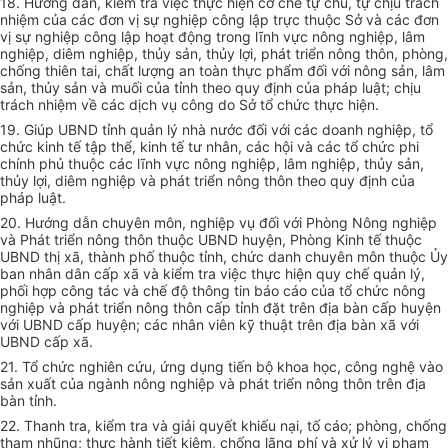
18. Hướng dẫn, kiểm tra việc thực hiện cơ chế tự chủ, tự chịu trách
nhiệm của các đơn vị sự nghiệp công lập trực thuộc Sở và các đơn
vị sự nghiệp công lập hoạt động trong lĩnh vực nông nghiệp, lâm
nghiệp, diêm nghiệp,
thủy
sản, th
ủy
lợi, phát triển nông thôn, phòng,
chống thiên tai,
chất
lượng an toàn thực phẩm đối với nông sản, lâm
sản, th
ủy
sản và muối của tỉnh theo quy định của pháp luật; chịu
trách nhiệm về các dịch vụ công do Sở
tổ chức
thực hiện.
19. Giúp UBND
tỉnh
quản lý nhà nước đối với các doanh nghiệp,
tổ
chức
kinh tế tập thể, kinh tế tư nhân, các hội và các tổ chức phi
chính phủ thuộc các lĩnh vực nông nghiệp,
l
âm nghiệp, th
ủy
sản,
th
ủy
lợi, diêm nghiệp và phát triển nông th
ô
n theo quy định của
pháp luật.
20. Hướng dẫn chuyên môn, nghiệp vụ đối với Phòng Nông nghiệp
và Phát triển nông thôn thuộc UBND huyện, Phòng Kinh tế thuộc
UBND thị xã, thành phố thuộc tỉnh, chức danh chuyên môn thuộc
Ủ
y
ban nhân dân cấp xã và
kiểm tra
việc thực hiện quy chế quản lý,
phối hợp
công tác và chế độ thông tin báo cáo của
tổ chức
nông
nghiệp và
phát triển
nông thôn cấp tỉnh đặt trên địa bàn
cấp
huyện
với UBND
cấp
huyện; các nhân viên kỹ thuật trên địa bàn xã với
UBND cấp xã.
21. Tổ chức nghiên cứu, ứng dụng tiến bộ khoa học, công nghệ vào
sản xuất
của ngành nông nghiệp và phát triển nông thôn trên địa
bàn
tỉnh
.
22. Thanh tr
a
,
kiểm tra
và giải
quyết
khiếu nại, t
ố
cáo; phòng, chống
tham nhũng; thực hành ti
ế
t kiệm, chống lãng phí và xử lý vi phạm