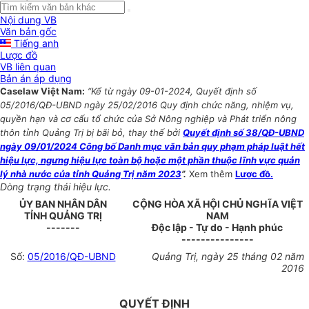
Nội dung VB
Văn bản gốc
Tiếng anh
Lược đồ
VB liên quan
Bản án áp dụng
Caselaw Việt Nam:
“Kể từ ngày 09-01-2024, Quyết định số
05/2016/QĐ-UBND ngày 25/02/2016 Quy định chức năng, nhiệm vụ,
quyền hạn và cơ cấu tổ chức của Sở Nông nghiệp và Phát triển nông
thôn tỉnh Quảng Trị bị bãi bỏ, thay thế bởi
Quyết định số 38/QĐ-UBND
ngày 09/01/2024 Công bố Danh mục văn bản quy phạm pháp luật hết
hiệu lực, ngưng hiệu lực toàn bộ hoặc một phần thuộc lĩnh vực quản
lý nhà nước của tỉnh Quảng Trị năm 2023
”.
Xem thêm
Lược đồ.
Dòng trạng thái hiệu lực.
ỦY BAN NHÂN DÂN
CỘNG HÒA XÃ HỘI CHỦ NGHĨA VIỆT
TỈNH QUẢNG TRỊ
NAM
-------
Độc lập - Tự do - Hạnh phúc
---------------
Số:
05/2016/QĐ-UBND
Quảng Trị
, ngày
25
tháng
02
năm
2016
QUYẾT ĐỊNH