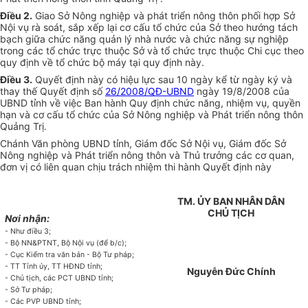
Điều 2.
Giao Sở Nông nghiệp và phát triển nông thôn phối hợp Sở
Nội vụ rà soát, sắp xếp lại cơ cấu tổ chức của Sở theo hướng tách
bạch giữa chức năng quản lý nhà nước và chức năng sự nghiệp
trong các tổ chức trực thuộc Sở và tổ chức trực thuộc Chi cục theo
quy định về tổ chức bộ máy tại quy định này.
Điều 3.
Quyết định này có hiệu lực sau 10 ngày kể từ ngày ký và
thay thế Quyết định số
26/2008/QĐ-UBND
ngày 19/8/2008 của
UBND tỉnh về việc Ban hành Quy định chức năng, nhiệm vụ, quyền
hạn và cơ cấu tổ chức của Sở Nông nghiệp và Phát triển nông thôn
Quảng Trị.
Chánh Văn phòng UBND tỉnh, Giám đốc Sở Nội vụ, Giám đốc Sở
Nông nghiệp và Phát triển nông thôn và Thủ trưởng các cơ quan,
đơn vị có liên quan chịu trách nhiệm thi hành Quyết định này
TM. ỦY BAN NHÂN DÂN
CHỦ TỊCH
Nơi nhận:
- Như điều 3;
- Bộ NN&PTNT, Bộ Nội vụ (để b/c);
- Cục Kiểm tra
văn bản
- Bộ Tư pháp;
- TT Tỉnh ủy, TT HĐND tỉnh;
Nguyễn Đức Chính
- Chủ tịch, các PCT UBND tỉnh;
- Sở Tư pháp;
- Các PVP
UBND
tỉnh;