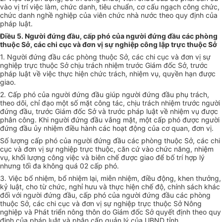
vào vị trí việc làm, chức danh, tiêu chuẩn, cơ cấu ngạch công chức,
chức danh nghề nghiệp của viên chức nhà nước theo quy định của
pháp luật.
Điều 5. Người đứng đầu, cấp phó của người đứng đầu các phòng
thuộc Sở, các chi cục và đơn vị sự nghiệp công lập trực thuộc Sở
1. Người đứng đầu các phòng thuộc Sở, các chi cục và đơn vị sự
nghiệp trực thuộc Sở chịu trách nhiệm trước Giám đốc Sở, trước
pháp luật về việc thực hiện chức trách, nhiệm vụ, quyền hạn được
giao.
2. Cấp phó của người đứng đầu giúp người đứng đầu phụ trách,
theo d
õ
i, chỉ đạo một số mặt công tác, chịu trách nhiệm trước người
đứng đầu, trước Giám đốc
Sở
và trước pháp luật về nhiệm vụ được
phân công. Khi người đứng đầu vắng mặt, một cấp phó được người
đứng đầu ủy nhiệm điều hành các hoạt động của cơ quan, đơn vị.
Số lượng cấp phó của người đứng đầu các phòng thuộc Sở, các chi
cục và đơn vị sự nghiệp trực thuộc, căn cứ vào chức năng, nhiệm
vụ, khối lượng công việc và biên chế được giao để bố trí hợp lý
nhưng tối đa không quá 02 cấp phó.
3. Việc bổ nhiệm, bổ nhiệm lại, miễn nhiệm, điều động, khen th
ưở
ng,
kỷ luật, cho từ chức, nghỉ hưu và thực hiện chế độ, chính sách kh
á
c
đối với người đứng đ
ầ
u, cấp phó của người đứng đầu các phòng
thuộc Sở, các chi cục và đơn vị sự nghiệp trực thuộc Sở Nông
nghiệp và Phát triển nông thôn do Giám đốc S
ở
quyết định theo quy
định của pháp luật và phân cấp quản lý của UBND tỉnh.