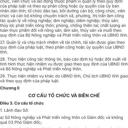
chức, viên chức và lao động thuộc phạm v
i
quản lý theo quy định
của pháp luật và theo sự phân công hoặc ủy quyền của
Ủ
y ban
nhân dân tỉnh; tổ chức đào tạo, bồi dưỡng cán bộ, công chức, v
i
ên
chức và cán bộ không chuyên trách xã, phường, thị trấn làm công
tác quản lý về nông nghiệp; lâm nghiệp; diêm nghiệp; th
ủy
sản;
th
ủy
lợi; phát
triển
nông thôn; phòng, chống thiên tai; chất lượng an
toàn thực phẩm đối
với
nông sản, lâm sản, th
ủy
sản và muối theo
quy định của Bộ Nông nghiệp và Phát triển nông thôn và UBND tỉnh.
27. Quản lý và chịu trách nhiệm về tài chính, tài sản được giao theo
quy định của pháp luật, theo phân công hoặc ủy quyền của UBND
tỉnh.
28. Thực hiện công tác thông tin, báo cáo định kỳ hoặc đột xuất về
tình
hình thực hiện nhiệm vụ được giao theo quy định của
UBND
tỉnh
và Bộ Nông nghiệp và Phát triển nông thôn.
29. Thực hiện nhiệm vụ khác do UBND tỉnh, Chủ tịch
UBND
tỉnh giao
và theo quy định của pháp luật.
Chương II
CƠ CẤU TỔ CHỨC VÀ BIÊN CHẾ
Điều 3. Cơ cấu
tổ chức
1. Lãnh đạo Sở:
a) Sở Nông nghiệp và Phát triển nông thôn có Giám đốc và không
quá 03 Phó Giám đốc;