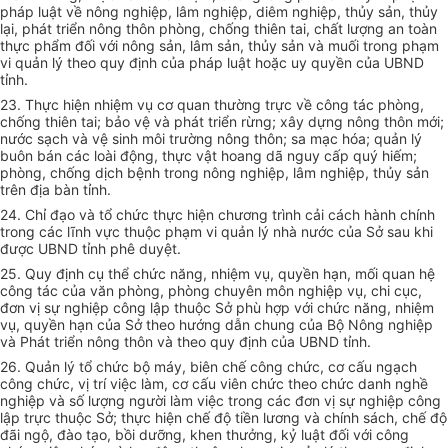
pháp luật v
ề
nông nghiệp, lâm nghiệp, diêm nghiệp, th
ủy
sản, th
ủy
lại,
phát triển nông thôn
phòng, chống thiên tai, chất lượng an toàn
thực phẩm đối với nông sản, l
â
m sản
,
th
ủy
sản và muối trong phạm
vi quản
lý
theo quy định của pháp luật
hoặc
uy quyền của
UBND
tỉnh.
23. Thực hiện nhiệm vụ cơ quan thường trực về công tác phòng,
chống thiên tai; bảo vệ và phát triển rừng; xây dựng nông thôn mới;
nước sạch và vệ
sinh môi trường nông thôn; sa mạc hóa; quản lý
buôn bán các loài động, thực vật hoang dã nguy
cấp
quý hiếm;
phòng, chống dịch bệnh trong nông nghiệp, lâm nghiệp, thủy sản
trên địa bàn tỉnh.
24. Chỉ đạo và
tổ chức
thực hiện chương trình cải cách hành chính
trong các lĩnh vực thuộc phạm vi quản lý nhà nước của Sở sau khi
được UBND tỉnh phê duyệt.
25. Quy định
cụ thể
chức năng, nhiệm vụ, quyền hạn, mối quan hệ
công tác của văn phòng, phòng chuyên môn nghiệp vụ, chi cục,
đơn vị sự nghiệp công lập thuộc Sở phù hợp với chức năng, nhiệm
vụ, quyền hạn của Sở theo hướng
dẫn
chung của Bộ Nông nghiệp
và Phát triển nông thôn và theo quy định của UBND tỉnh.
26. Quản lý tổ chức bộ máy, biên chế công chức, cơ cấu ngạch
công chức, vị
tr
í việc làm, cơ cấu viên chức theo chức danh nghề
nghiệp và số lượng người làm việc trong các
đơn vị
sự nghiệp công
lập trực thuộc Sở; thực hiện chế độ tiền lương và chính sách, chế độ
đãi ngộ, đào tạo, bồi dưỡng, khen thưởng, kỷ luật
đối với
công