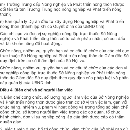
m) Trường Trung cấp Nông nghiệp và Phát triển nông thôn (được
đổi tên từ tên Trường Trung học nông nghiệp và Phát triển nông
thôn);
n) Ban quản lý Dự án đầu tư xây dựng Nông nghiệp và Phát triển
nông thôn (thành lập khi có Quyết định của UBND tỉnh);
Các chi cục và đơn vị sự nghiệp công lập trực thuộc Sở Nông
nghiệp và Phát triển nông thôn có tư cách pháp nhân, có con dấu
và tài khoản riêng để hoạt động.
Chức năng, nhiệm vụ, quyền hạn và cơ cấu tổ chức của các chi cục
trực thuộc
Sở
Nông nghiệp và Phát triển nông thôn do Giám đốc Sở
quy định
trên cơ sở thẩm định của Sở Nội vụ.
Chức năng, nhiệm vụ, quyền hạn và cơ cấu tổ chức của các đơn vị
sự nghiệp công lập trực thuộc Sở Nông nghiệp và Phát triển nông
thôn do Giám
đ
ốc Sở quy định theo quy định của pháp luật và phân
cấp quản lý của
UBND
tỉnh.
Điều 4. Biên chế và số người làm việc
1. Biên chế công chức, số lượng người làm việc của Sở Nông nghiệp
và Phát triển nông thôn được giao
tr
ên cơ sở vị trí việc làm, gắn với
chức năng, nhiệm vụ, phạm vi hoạt động và trong tổng số biên chế
công chức, số lượng người làm việc trong các cơ quan, tổ chức
hành chính, đơn vị sự nghiệp công lập của tỉnh được cấp có thẩm
quyền giao.
2. Việc tuy
ể
n dụng, bố trí công chức, viên chức của Sở phải căn cứ