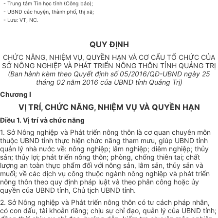
- Trung tâm Tin học tỉnh (Công báo);
- UBND các huyện, thành phố, thị xã;
- Lưu: VT, NC.
QUY ĐỊNH
CHỨC NĂNG, NHIỆM VỤ, QUYỀN HẠN VÀ CƠ CẤU TỔ CHỨC CỦA
SỞ NÔNG NGHIỆP VÀ PHÁT TRIỂN NÔNG THÔN TỈNH QUẢNG TRỊ
(Ban hành kèm theo
Quyết định số
05
/20
1
6/QĐ-UBND ngày
25
tháng
02
năm 2016 của
UBND
tỉnh Quảng Trị)
Chương I
VỊ TRÍ, CHỨC NĂNG, NHIỆM VỤ VÀ QUYỀN HẠN
Điều 1. Vị trí và chức năng
1. Sở Nông nghiệp và Phát triển nông thôn là cơ quan chuyên môn
thuộc UBND tỉnh thực hiện chức năng tham mưu, giúp UBND tỉnh
quản lý nhà nước về: nông nghiệp; lâm nghiệp; diêm nghiệp; th
ủy
sản; th
ủy
lợi; phát triển nông thôn; phòng, chống thiên tai; chất
lượng an toàn thực phẩm đối với nông sản, lâm sản, th
ủy
sản và
muối; về các dịch vụ công thuộc ngành nông nghiệp và phát triển
nông thôn theo quy định pháp luật và theo phân công hoặc
ủy
quyền của
UBND
tỉnh, Chủ tịch UBND tỉnh.
2. Sở Nông nghiệp và Phát triển nông thôn có tư cách pháp nhân,
có con d
ấ
u, tài khoản riêng; chịu sự chỉ đạo, quản lý của UBND tỉnh;