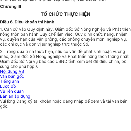
Chương III
TỔ CHỨC THỰC HIỆN
Điều 6. Điều khoản thi hành
1. Căn cứ vào Quy định này, Giám đốc Sở Nông nghiệp và Phát triển
nông thôn ban hành Quy chế làm việc; Quy định chức năng, nhiệm
vụ, quyền hạn của Văn phòng, các phòng chuyên môn, nghiệp vụ,
các chi cục và đơn vị sự nghiệp trực thuộc Sở.
2. Trong quá trình thực hiện, nếu có vấn đề phát sinh hoặc vướng
mắc, Giám đốc Sở Nông nghiệp và Phát
triển
nông thôn thống nhất
Giám đ
ố
c Sở Nội vụ báo cáo
UBND
tỉnh xem xét để điều chỉnh, bổ
sung cho phù hợp./
.
Nội dung VB
Văn bản gốc
Tiếng anh
Lược đồ
VB liên quan
Bản án áp dụng
Vui lòng
Đăng ký
tài khoản hoặc
đăng nhập
để xem và tải văn bản
gốc.