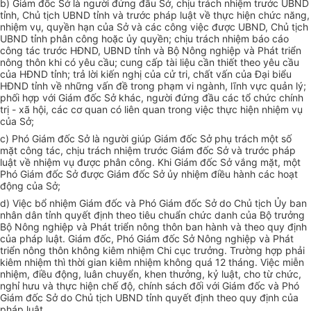
b) Giám đốc Sở là người đ
ứ
ng đầu Sở, chịu trách nhiệm trước
UBND
tỉnh, Chủ tịch UBND tỉnh và trước pháp luật về thực hiện chức năng,
nhiệm vụ, quyền hạn của
Sở
và các công việc được UBND, Chủ tịch
UBND tỉnh phân công hoặc ủy quyền; chịu trách nhiệm báo cáo
công tác trước HĐND, UBND tỉnh và Bộ Nông nghiệp và Phát triển
nông thôn khi có yêu cầu; cung cấp tài liệu cần thiết theo yêu cầu
của
HĐND tỉnh; trả lời kiến nghị của cử tri, chất vấn của Đại biểu
HĐND tỉnh về những vấn đề trong phạm vi ngành, lĩnh vực quản lý;
phối hợp với Giám đốc Sở khác, người đứng đầu các tổ chức chính
trị - xã hội, các cơ quan có liên quan trong việc thực hiện nhiệm vụ
của Sở;
c) Phó Giám đốc
Sở
là người giúp Giám đốc Sở phụ trách một số
mặt công tác, chịu trách nhiệm trước Giám đốc Sở và trước pháp
luật về nhiệm vụ được phân công. Khi Giám đốc
Sở
vắng mặt, một
Phó Giám đốc Sở được Giám đốc Sở ủy nhiệm điều hành các hoạt
động của Sở;
d) Việc bổ nhiệm Giám đốc và Phó Giám đốc Sở do Chủ tịch
Ủy ban
nhân dân tỉnh quyết định theo tiêu chuẩn chức danh của Bộ trưởng
Bộ Nông nghiệp và Phát triển nông thôn ban hành và theo quy định
của pháp luật. Giám đốc, Phó Giám đốc Sở Nông nghiệp và Phát
triển nông thôn không kiêm nhiệm Chi cục trưởng. Trường hợp phải
kiêm nhiệm thì thời gian kiêm nhiệm không quá 12 tháng. Việc miễn
nhiệm, điều động, luân chuyển, khen thưởng, kỷ luật, cho từ chức,
nghỉ hưu và thực hiện chế độ, chính sách đối với Giám đốc và Phó
Giám đốc Sở do Chủ tịch
UBND
tỉnh quyết định theo quy định của
pháp luật.