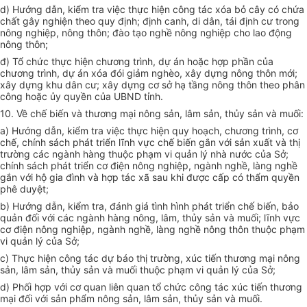
d) Hướng dẫn, kiểm tra việc thực hiện công tác xóa bỏ cây có chứa
chất gây nghiện theo quy định; định canh, di dân, tái định cư trong
nông nghiệp, nông thôn; đào tạo nghề nông nghiệp cho lao động
nông thôn;
đ) Tổ chức thực hiện chương trình, dự án hoặc hợp phần của
chương trình, dự án x
óa
đói giảm nghèo, xây dựng nông thôn mới;
xây dựng
khu dân cư; xây dựng cơ sở hạ tầng nông thôn theo phân
công hoặc
ủy
quyền của UBND tỉnh.
10. Về chế biến và thương mại nông sản, lâm sản, thủy sản và muối:
a) Hướng dẫn, kiểm tra việc thực hiện quy hoạch, chương trình,
cơ
chế
, chính sách phát triển lĩnh vực chế biến gắn với sản
xuất
và thị
trường các ngành hàng thuộc phạm vi quản lý nhà nước của Sở;
chính sách
phát triển
cơ điện nông
nghiệp
, ngành nghề, làng nghề
gắn với hộ gia đình và hợp tác xã sau khi đ
ượ
c
cấp
có thẩm quyền
phê duyệt;
b) Hướng dẫn, kiểm tra, đánh giá tình hình phát triển chế biến, bảo
quản đối với các ngành hàng nôn
g
, lâm, thủy sản và muối; lĩnh vực
cơ điện nông nghiệp, ngành nghề, làng ngh
ề
nông thôn thuộc phạm
vi quản lý của Sở;
c) Thực hiện công tác dự báo thị trường, xúc tiến thương mại nông
sản, lâm sản, thủy sản và muối thuộc phạm vi quản lý của Sở;
d) Phối hợp với cơ quan liên quan tổ chức công tác xúc tiến thương
mại đối với sản phẩm nông sản, lâm sản, th
ủy
sản và muối.