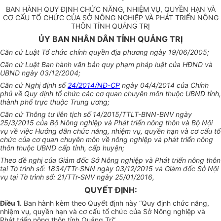
BAN HÀNH QUY ĐỊNH CHỨC NĂNG, NHIỆM VỤ, QUYỀN HẠN VÀ
CƠ CẤU TỔ CHỨC CỦA SỞ NÔNG NGHIỆP VÀ PHÁT TRIỂN NÔNG
THÔN TỈNH QUẢNG TRỊ
ỦY BAN NHÂN DÂN TỈNH QUẢNG TRỊ
Căn cứ Luật
Tổ chức
chính quyền địa phương ngày
1
9/06/2005;
Căn cứ Luật Ban hành văn bản quy phạm pháp luật của HĐND và
UBND
ngày 03/12/2004;
Căn cứ Nghị định số
24/2014/NĐ-CP
ngày 04/4/2014 của Chính
phủ về Quy định
tổ chức
các cơ quan chuyên môn thuộc UBND tỉnh,
thành phố trực thuộc Trung ương;
Căn cứ Thông tư liên tịch số 14/2015/TTLT-BNN-BNV ngày
25/3/2015
của
Bộ Nông nghiệp và
Phát triển
nông thôn và Bộ Nội
vụ
về
việc
Hướng dẫn
chức năng, nhiệm vụ, quyền hạn và cơ cấu tổ
chức
của
cơ quan chuyên môn về nông nghiệp và phát
triển
nông
thôn thuộc
UBND
cấp
tỉnh, cấp huyện;
Theo đề nghị của Giám đốc Sở Nông nghiệp và Phát triển nông thôn
tại Tờ trình số: 1834/TTr-SNN ngày 03/12/2015 và Giám đốc Sở Nội
vụ tại Tờ trình số: 21/TTr-SNV ngày 25/01/2016,
QUYẾT ĐỊNH:
Điều 1.
Ban hành kèm theo Quyết định này “Quy định chức năng,
nhiệm vụ, quyền hạn và cơ cấu tổ chức của Sở Nông nghiệp và
Phát triển nông thôn tỉnh Quảng Trị”.