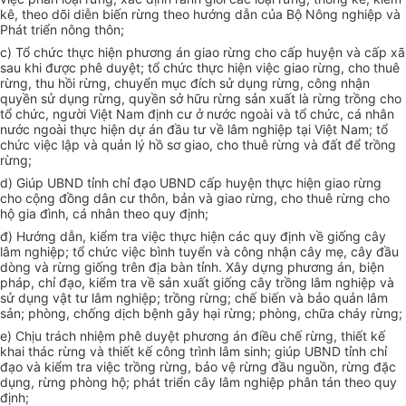
kê, theo dõi diễn biến rừng theo hướng dẫn của Bộ Nông nghiệp và
Phát triển nông thôn;
c) Tổ chức thực hiện phương án giao rừng cho cấp huyện và cấp xã
sau khi được phê
duyệt
; tổ chức thực hiện việc giao rừng, cho thuê
rừng, thu hồi rừng, chuyển mục đích sử dụng rừng, công nhận
quyền sử dụng rừng, quyền sở hữu rừng sản xuất là rừng trồng cho
tổ chức, người Việt Nam định cư ở nước ngoài và
tổ chức
, cá nhân
nước ngoài thực hiện dự án đầu tư về lâm nghiệp tại Việt Nam; tổ
chức việc lập và quản lý hồ sơ giao, cho thuê rừng và đất đ
ể
trồng
rừng;
d) Giúp UBND tỉnh chỉ đạo UBND cấp huyện thực hiện giao rừng
cho cộng đồng dân cư thôn, bản và giao rừng, cho thuê rừng cho
hộ gia đình, cá nhân theo quy định;
đ) Hướng dẫn, kiểm tra việc thực hiện các quy định về giống cây
lâm nghiệp; tổ chức việc bình tuyển và công nhận cây mẹ, cây đầu
dòng và rừng giống trên địa bàn tỉnh. Xây dựng phương án, biện
pháp, chỉ đạo, kiểm tra về sản xuất giống cây trồng lâm nghiệp và
sử dụng vật tư lâm nghiệp; trồng rừng; chế biến và bảo quản lâm
sản; phòng,
chống
dịch bệnh gây hại rừng; phòng, chữa cháy rừng;
e) Chịu trách nhiệm phê duyệt phương án điều chế rừng, thiết kế
khai thác rừng và thiết kế công trình lâm sinh; giúp UBND tỉnh chỉ
đạo và kiểm tra việc trồng rừng, bảo vệ rừng đầu nguồn, rừng đặc
dụng, rừng phòng hộ; phát triển cây lâm nghiệp phân tán theo quy
định;