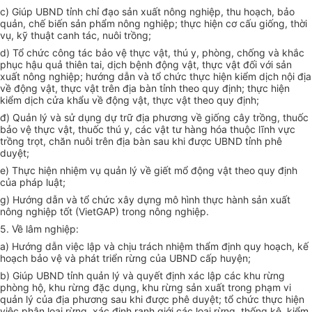
c) Giúp UBND tỉnh chỉ đạo sản xuất nông nghiệp, thu hoạch, bảo
quản, chế biến sản phẩm nông nghiệp; thực hiện cơ cấu giống, thời
vụ, k
ỹ
thuật canh tác, nuôi tr
ồ
ng;
d) T
ổ
chức công tác bảo vệ thực vật, thú y, phòng, chống và khắc
phục hậu quả thiên tai, dịch bệnh động vật, thực vật đối với sản
xuất nông nghiệp;
hướng dẫn
và
tổ chức
thực hiện kiểm dịch nội địa
về động vật, thực vật trên địa bàn tỉnh theo quy định;
thực hiện
kiểm
d
ịch cửa khẩu về động vật, thực vật theo quy định;
đ) Quản lý và sử dụng dự trữ địa phương về gi
ố
ng cây trồng, thuốc
bảo vệ thực vật, thuốc thú y, các vật tư hàng
hóa
thuộc lĩnh vực
trồng trọt, chăn nuôi trên địa bàn sau khi được
UBND
tỉnh phê
duyệt;
e) Thực hiện nhiệm vụ quản lý về giết mổ động vật theo quy định
của
pháp luật;
g) Hướng dẫn và tổ chức xây dựng mô hình thực hành sản xuất
nông nghiệp tốt (VietGAP) trong nông nghiệp.
5. Về lâm nghiệp:
a) H
ướ
ng dẫn việc lập và chịu trách nhiệm
thẩm định
quy hoạch, kế
hoạch bảo vệ và phát triển rừng của UBND cấp huyện;
b) Giúp UBND t
ỉ
nh quản lý và quyết định xác lập các khu rừng
phòng hộ, khu rừng đặc dụng, khu rừng sản xuất trong phạm vi
quản lý
của
địa phương sau khi được phê duyệt; tổ chức thực hiện
việc phân loại rừng, xác định ranh giới các loại rừng, thống kê, kiểm