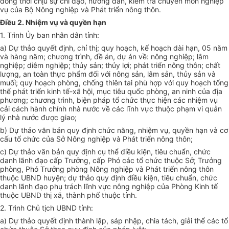
đ
ồ
ng thời chịu sự chỉ đạo, hướng dẫn, kiểm tra chuyên môn nghiệp
vụ của Bộ Nông nghiệp và
Phát triển
nông thôn.
Điều 2. Nhiệm vụ và quyền hạn
1. Trình
Ủy ban
nhân dân tỉnh:
a) Dự thảo quyết định, chỉ thị; quy hoạch, kế hoạch dài hạn, 05 năm
và hàng năm; chương trình, đề án, dự án về: nông nghiệp; lâm
nghiệp; diêm nghiệp; th
ủy
sản; th
ủy
lợi; phát triển nông thôn; chất
lượng, an toàn thực phẩm đối với nông sản, lâm sản, thủy sản và
muối; quy hoạch phòng, chống thiên tai phù hợp với quy hoạch
tổng
thể
phát triển
kinh tế
-xã hội, mục tiêu
quốc
phòng, an ninh của địa
phương; chương trình, biện pháp tổ chức thực hiện các nhiệm vụ
cải cách hành chính nhà nước về các lĩnh vực thuộc phạm vi quản
lý nhà nước được giao;
b) Dự thảo văn bản quy định chức năng, nhiệm vụ, quyền hạn và cơ
cấu tổ chức của Sở Nông nghiệp và Phát triển nông thôn;
c) Dự thảo văn bản quy định cụ thể điều kiện, tiêu chuẩn, chức
danh lãnh đạo cấp Trư
ở
ng, cấp Phó các tổ chức thuộc Sở; Trưởng
phòng, Phó Tr
ưở
ng phòng Nông nghiệp và Phát triển nông thôn
thuộc UBND huyện; dự thảo quy định điều kiện, tiêu chuẩn, chức
danh lãnh đạo phụ trách lĩnh vực nông nghiệp của Phòng Kinh tế
thuộc UBND thị xã, thành phố thuộc
tỉnh
.
2. Trình Chủ tịch UBND tỉnh:
a) Dự thảo quyết định thành lập, sáp nhập, chia tách, giải th
ể
các tổ