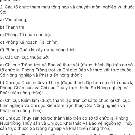
2. Các
tổ chức
tham mưu
tổng
hợp và chuyên môn, nghiệp vụ thuộc
Sở
:
a) V
ă
n phòng;
b) Thanh tra;
c) Phòng Tổ chức cán bộ;
d) Phòng
Kế hoạch
, Tài chính;
đ) Phòng Quản lý xây dựng công trình.
3. Các Chi cục thuộc Sở:
a) Chi cục Trồng trọt và Bảo vệ thực vật (được thành lập trên cơ sở
tổ chức lại Phòng Trồng trọt và Chi cục Bảo vệ thực vật trực thuộc
Sở
Nông nghiệp và Phát triển nông thôn);
b) Chi cục Chăn nuôi và Thú y (được thành lập trên cơ sở tổ chức lại
Phòng Chăn nuôi và Chi cục Thú y trực thuộc Sở Nông nghiệp và
Phát triển
nông thôn);
c) Chi cục Kiểm lâm (được thành lập trên cơ sở tổ chức lại Chi cục
L
â
m nghiệp và Chi cục Kiểm lâm trực thuộc Sở Nông nghiệp và
Phát triển nông thôn);
d) Chi cục Thủy sản (được thành lập trên cơ sở tổ chức lại Phòng
Nuôi trồng Thủy sản và Chi cục Khai thác và Bảo vệ nguồn lợi Thủy
sản trực thuộc Sở Nông nghiệp và Phát tri
ể
n nông thôn);