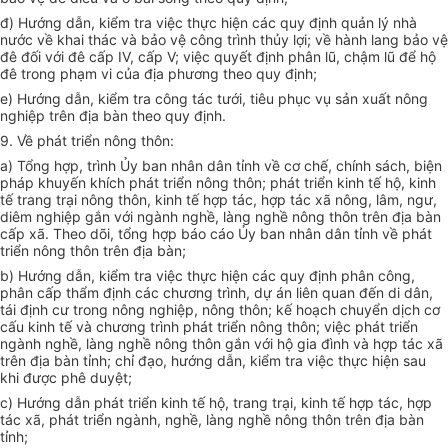
đ) Hướng
dẫn
, kiểm tra việc thực hiện các quy định quản lý nhà
nước về khai thác và bảo vệ công trình th
ủy
lợi; về hành lang bảo vệ
đê đối với đê cấp
I
V, cấp V; việc quyết định phân lũ, chậm l
ũ
để hộ
đ
ê
trong phạm vi của địa phương theo quy định;
e) Hướng dẫn, kiểm tra công tác tưới, tiêu phục vụ sản xuất nông
nghiệp trên địa bàn theo quy định.
9. Về phát triển nông thôn:
a) Tổng hợp, trình
Ủy ban
nhân dân tỉnh về cơ chế, chính sách, biện
pháp khuyến khích phát triển nông thôn; phát triển kinh tế hộ, kinh
tế trang trại nông thôn, kinh tế hợp tác, hợp tác xã nông, lâm, ngư,
diêm nghiệp gắn với ngành nghề, làng nghề nông thôn trên địa bàn
cấp xã. Theo dõi,
tổng hợp
báo cáo
Ủy ban
nhân dân tỉnh về phát
triển nông thôn trên địa bàn;
b) Hướng dẫn, kiểm tra việc thực hiện các quy định phân công,
phân cấp thẩm định các chương trình, dự án
liên
quan đến di dân,
tái định cư trong nông nghiệp, nông thôn; kế hoạch chuyển dịch cơ
cấu kinh tế và chương trình phát triển nông thôn; việc phát triển
ngành nghề, làng nghề nông thôn gắn
với
hộ gia đình và
hợp
tác x
ã
trên địa bàn tỉnh; chỉ đạo, hướng dẫn,
kiểm tra
việc thực hiện sau
khi được phê duyệt;
c) Hướng dẫn phát triển kinh tế hộ, trang trại, kinh tế hợp tác, hợp
tác x
ã
,
phát triển
ngành, ngh
ề
, làng ngh
ề
nông thôn trên địa bàn
tỉnh;