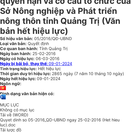
quyền hạn và cơ cấu tổ chức của
Sở Nông nghiệp và Phát triển
nông thôn tỉnh Quảng Trị
(Văn
bản hết hiệu lực)
Số hiệu văn bản:
05/2016/QĐ-UBND
Loại văn bản:
Quyết định
Cơ quan ban hành:
Tỉnh Quảng Trị
Ngày ban hành:
25-02-2016
Ngày có hiệu lực:
06-03-2016
Ngày bị bãi bỏ, thay thế:
09-01-2024
Hết hiệu lực
Tình trạng hiệu lực:
Thời gian duy trì hiệu lực:
2865 ngày
(
7 năm
10 tháng
10 ngày
)
Ngày hết hiệu lực:
09-01-2024
Ngôn ngữ:
Định dạng văn bản hiện có:
MỤC LỤC
Không có mục lục
Tải về (WORD)
Quyet dinh so 05-2016_QD-UBND ngay 25-02-2016 (Het hieu
luc).doc
Tải lược đồ