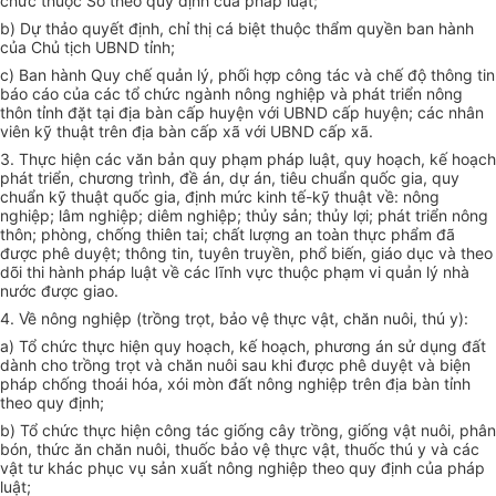
chức thuộc Sở theo quy định của pháp luật;
b) Dự thảo quyết định, chỉ thị cá biệt thuộc thẩm quyền ban hành
của Chủ tịch UBND tỉnh;
c) Ban hành Quy chế quản lý, phối hợp công tác và chế độ thông tin
báo cáo của các
tổ chức
ngành nông nghiệp và phát triển nông
thôn tỉnh đặt tại địa bàn cấp huyện với UBND cấp huyện; các nhân
viên kỹ thuật trên địa bàn cấp xã với UBND cấp xã.
3. Thực hiện các văn bản quy phạm pháp luật, quy hoạch, kế hoạch
phát triển
, chương trình, đ
ề
án, dự án, tiêu chuẩn
quốc
gia, quy
chuẩn
kỹ thuật
quốc
gia, định mức kinh tế-kỹ thuật về: nông
nghiệp; lâm nghiệp; diêm nghiệp; th
ủy
sản; th
ủy
lợi; phát triển nông
thôn; phòng, chống thiên tai; chất lượng an toàn thực
phẩm
đã
được phê duyệt; thông tin, tuyên tr
uy
ền, phổ biến, giáo dục và theo
dõi thi hành pháp luật về các lĩnh vực thuộc phạm vi quản lý nhà
nước được giao.
4. Về nông nghiệp (trồng trọt, bảo vệ thực vật, chăn nuôi, thú y):
a) Tổ chức thực hiện quy hoạch, kế hoạch, phương án sử dụng đất
dành cho trồng trọt và chăn nuôi sau khi được phê duyệt và biện
pháp chống
thoái
hóa, xói mòn đất nông nghiệp trên địa bàn tỉnh
theo quy định;
b) Tổ chức thực hiện công tác gi
ố
ng cây trồng, giống vật nuôi, phân
bón, thức ăn chăn nuôi, thuốc bảo vệ thực vật, thuốc thú y và các
vật tư khác phục vụ sản xuất nông nghiệp theo quy định của pháp
luật;