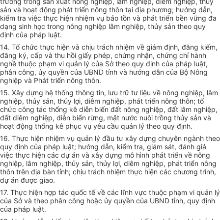
trường trong sản
xuất
nông nghiệp, lâm nghiệp, diêm nghiệp, th
ủy
sản và hoạt động
phát triển
nông thôn tại địa phương; hướng dẫn,
kiểm tra việc thực hiện nhiệm vụ bảo tồn và phát triển bền vững đa
dạng sinh học trong nông nghiệp l
â
m nghiệp, thủy sản theo quy
định của pháp luật.
14. Tổ chức thực hiện và chịu trách nhiệm về giám định, đăng kiểm,
đăng ký, cấp và thu hồi giấy phép, chứng nhận, chứng chỉ hành
nghề thuộc phạm vi
quản lý
của Sở theo quy định của pháp luật,
phân công,
ủy
quyền của UBND tỉnh và hướng dẫn của Bộ Nông
nghiệp và
Phát triển
nông thôn.
15. Xây dựng hệ thống thông tin, lưu trữ tư liệu về nông nghiệp, lâm
nghiệp, thủy sản, th
ủy
l
ợ
i, di
ê
m nghiệp, phát triển nông thôn; tổ
chức công tác thống kê diễn biến đất nông nghiệp,
đất
lâm nghiệp,
đất
diêm nghiệp,
diễn biến
rừng
,
mặt
nước
nuôi trồng th
ủy
s
ả
n và
hoạt động th
ố
ng kê phục vụ yêu cầu quản lý theo quy định.
16. Thực hiện nhiệm vụ quản lý đầu tư xây dựng chuyên ngành theo
quy định của pháp luật; hướng dẫn, kiểm tra, giám sát, đánh giá
việc thực hiện các dự án và xây dựng mô h
ì
nh phát triển về nông
nghiệp, lâm nghiệp, th
ủy
sản, th
ủy
lợi, diêm nghiệp, phát triển nông
thôn trên địa bàn tỉnh; chịu
trách
nhiệm thực hiện các chương trình,
dự án được giao.
17. Thực hiện hợp tác quốc tế về các lĩnh vực thuộc phạm vi quản lý
của Sở và theo phân công hoặc ủy quyền của
UBND
t
ỉ
nh, quy định
của pháp luật.