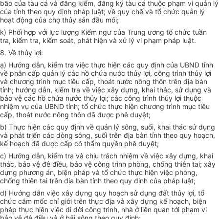
bão của tàu cá và đăng kiểm, đăng ký tàu cá thuộc phạm vi quản lý
của tỉnh theo quy định pháp luật; về quy chế và tổ chức quản lý
hoạt động của chợ th
ủy
sản đầu m
ố
i;
k) Phối hợp với lực lượng Kiểm ngư của Trung ương tổ chức tuần
tra,
kiểm tra
,
kiểm soát
, phát hiện và xử
lý
vi phạm pháp luật.
8. Về th
ủy
lợi:
ạ) Hướng dẫn, kiểm tra việc thực hiện các quy định của UBND tỉnh
về phân
cấp
quản lý
các h
ồ
chứa nước thủy lợi, công trình th
ủy
lợi
và chương trình mục tiêu
cấp
,
thoát
nước nông thôn trên địa bàn
tỉnh;
hướng dẫn
, kiểm
tr
a về việc xây dựng, khai thác, sử dụng và
bảo vệ các hồ chứa nước thủy lợi; các công trình th
ủy
lợi thuộc
nhiệm vụ của UBND tỉnh; tổ chức thực hiện chương trình mục tiêu
cấp,
thoát
nước nông thôn đã được phê duyệt;
b) Thực hiện các quy định về quản
l
ý sông, suối, khai thác sử dụng
và
phát triển
các dòng sông, su
ố
i trên địa bàn
tỉnh
theo quy hoạch,
kế hoạch
đã được cấp có thẩm quyền phê duyệt;
c) Hướng dẫn, kiểm tra và chịu trách nhiệm về việc xây dựng, khai
thác, bảo vệ đê điều, bảo vệ công trình phòng, chống thiên tai; xây
dựng phương án, biện pháp và tổ chức thực hiện việc phòng,
chống thiên tai trên địa bàn tỉnh theo quy định của pháp luật;
d) Hướng dẫn việc xây dựng quy hoạch sử dụng đất th
ủy
lợi, tổ
chức c
ắ
m mốc chỉ giới trên thực địa và
xây dựng
kế hoạch
, biện
pháp thực hiện việc di dời công trình, nhà ở liên quan tới phạm v
i
bảo vệ đê đi
ề
u và ở bãi sông theo quy định;