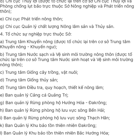
đ) Chi cục Thủy lợi (được tổ chức lại trên
cơ sở
Chi cục Thủy lợi và
Phòng chống lụt b
ã
o trực thuộc Sở Nông nghiệp và Phát triển nông
thôn);
e) Chi cục Phát triển nông thôn;
g) Chi cục Quản
lý
chất lượng Nông lâm sản và Th
ủy
sản.
4. Tổ chức sự nghiệp trực thuộc Sở:
a) Trung tâm Khuyến nông (được tổ chức lại trên cơ sở Trung tâm
Khuyến nông - Khuyến ngư);
b) Trung tâm Nước sạch và Vệ sinh môi trường nông thôn (được tổ
chức lại trên cơ sở Trung tâm Nước sinh hoạt và Vệ sinh môi trường
nông thôn);
c) Trung tâm Giống cây trồng, vật nuôi;
d) Trung tâm Giống th
ủy
sản;
đ) Trung tâm Điều tra, quy hoạch, thiết kế nông lâm;
e) Ban quản lý Cảng cá Quảng Trị;
g) Ban quản lý Rừng phòng hộ Hướng
Hóa
- Đakrông;
h) Ban quản lý Rừng phòng hộ lưu vực sông Bến Hải;
i) Ban quản lý Rừng phòng hộ lưu vực sông Thạch Hãn;
k) Ban Quản lý Khu bảo tồn thiên nhiên Đakrông;
l
) Ban Quản lý Khu bảo tồn thiên nhiên Bắc Hướng Hóa;