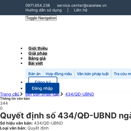
0971.654.238
service.center@caselaw.vn
Hướng dẫn sử dụng
|
Liên hệ
Toggle Navigation
Giới thiệu
Giải pháp
Bảng giá
Bài viết
Bản án
Hợp đồng mẫu
Văn bản pháp luật
Tra cứu 
Đăng ký
Đăng nhập
Trang chủ
Văn bản pháp luật
434/QĐ-UBND
Thông tin văn bản
344
0
Quyết định số 434/QĐ-UBND ngà
Số hiệu văn bản:
434/QĐ-UBND
Loại văn bản:
Quyết định