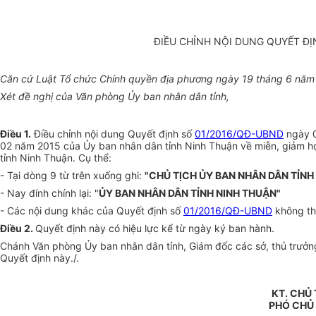
ĐIỀU CHỈNH NỘI DUNG QUYẾT Đ
Căn cứ Luật Tổ chức Chính quyền địa phương ngày 19 tháng 6 năm
Xét đề nghị của Văn phòng Ủy ban nhân dân tỉnh,
Điều 1.
Điều chỉnh nội dung Quyết định số
01/2016/QĐ-UBND
ngày 0
02 năm 2015 của Ủy ban nhân dân tỉnh Ninh Thuận về miễn, giảm học 
tỉnh Ninh Thuận. Cụ thể:
- Tại dòng 9 từ trên xuống ghi:
"CHỦ TỊCH ỦY BAN NHÂN DÂN TỈNH
- Nay đính chính lại: "
ỦY BAN NHÂN DÂN TỈNH NINH THUẬN"
- Các nội dung khác của Quyết định số
01/2016/QĐ-UBND
không th
Điều 2.
Quyết định này có hiệu lực kể từ ngày ký ban hành.
Chánh Văn phòng Ủy ban nhân dân tỉnh, Giám đốc các sở, thủ trưởng
Quyết định này./.
KT. CHỦ 
PHÓ CHỦ