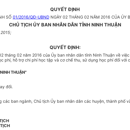
QUYẾT ĐỊNH
ỊNH SỐ
01/2016/QĐ-UBND
NGÀY 02 THÁNG 02 NĂM 2016 CỦA ỦY 
CHỦ TỊCH ỦY BAN NHÂN DÂN TỈNH NINH THUẬN
 2015;
QUYẾT ĐỊNH:
2 tháng 02 năm 2016 của Ủy ban nhân dân tỉnh Ninh Thuận về việc 
phí, hỗ trợ chi phí học tập và cơ chế thu, sử dụng học phí đối với 
 NINH THUẬN"
ay đổi.
 các ban ngành, Chủ tịch Ủy ban nhân dân các huyện, thành phố và t
TỊCH
 TỊCH