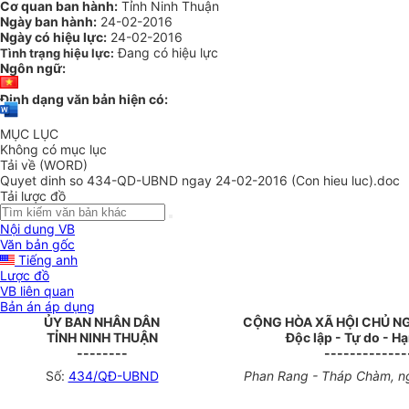
Cơ quan ban hành:
Tỉnh Ninh Thuận
Ngày ban hành:
24-02-2016
Ngày có hiệu lực:
24-02-2016
Đang có hiệu lực
Tình trạng hiệu lực:
Ngôn ngữ:
Định dạng văn bản hiện có:
MỤC LỤC
Không có mục lục
Tải về (WORD)
Quyet dinh so 434-QD-UBND ngay 24-02-2016 (Con hieu luc).doc
Tải lược đồ
Nội dung VB
Văn bản gốc
Tiếng anh
Lược đồ
VB liên quan
Bản án áp dụng
ỦY BAN NHÂN DÂN
CỘNG HÒA XÃ HỘI CHỦ N
TỈNH NINH THUẬN
Độc lập - Tự do - H
--------
-------------
Số:
434/QĐ-UBND
Phan Rang - Tháp Chàm, n