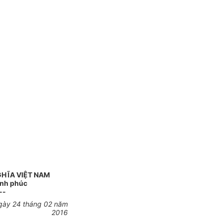
GHĨA VIỆT NAM
ạnh phúc
--
gày 24 tháng 02 năm
2016