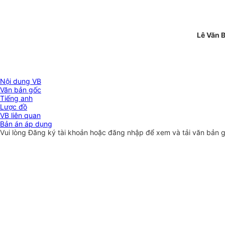
Lê Văn 
Nội dung VB
Văn bản gốc
Tiếng anh
Lược đồ
VB liên quan
Bản án áp dụng
Vui lòng
Đăng ký
tài khoản hoặc
đăng nhập
để xem và tải văn bản 