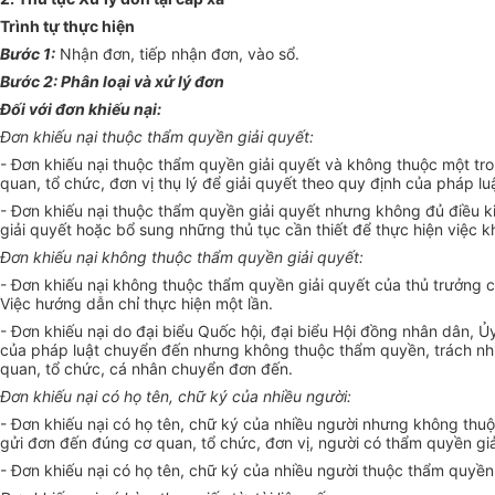
Trình t
ự
thực hiện
Bước 1:
Nhận đơn, tiếp nhận đơn, vào sổ.
Bước 2: Phân loại và xử lý đơn
Đối với đơn khiếu nại:
Đơn khiếu nại thuộc thẩm quyền giải quyết:
- Đơn khiếu nại thuộc thẩm quyền giải quyết và không thuộc một tron
quan, tổ chức, đơn vị thụ lý để giải quyết theo quy định của pháp lu
- Đơn khiếu nại thuộc thẩm quyền giải quyết nhưng không đủ điều kiệ
giải
quyết
hoặc
bổ sung
những thủ tục cần thiết để thực hiện việc kh
Đơn khiếu nại không thuộc thẩm quyền giải quyết:
- Đơn khiếu nại không thuộc thẩm quyền giải quyết của thủ trưởng cơ
Việc hướng dẫn chỉ thực hiện một lần.
- Đơn khiếu nại do đại biểu Quốc hội, đại biểu Hội đồng nhân dân,
Ủ
của pháp luật chuyển đến nhưng không thuộc thẩm quyền, trách nhiệm 
quan, tổ chức, cá nhân chuyển đ
ơ
n đến.
Đơn khiếu nại có họ tên, ch
ữ
ký của nhiều người:
- Đơn khiếu nại có họ tên, chữ ký của nhiều người nhưng không thuộc
gửi đơn đến đúng cơ quan, tổ chức,
đơn vị
, người có thẩm quyền giả
- Đơn khiếu nại có họ tên, chữ ký của nhiều người thuộc thẩm quyền 