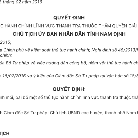
3
tháng
02
năm 2016
QUYẾT ĐỊNH
ỤC HÀNH CHÍNH LĨNH VỰC THANH TRA THUỘC THẨM QUYỀN GIẢI
CHỦ TỊCH ỦY BAN NHÂN DÂN TỈNH NAM ĐỊNH
 2015
;
 Chính phủ về ki
ể
m soát thủ tục hành chính; Nghị định số 48/2013/
chính;
ủa Bộ Tư pháp về việc hướng d
ẫ
n công bố, niêm yết thủ tục hành c
y
16/02/2016 và ý kiến của Giám đốc Sở Tư pháp tại Văn bản số 18
QUYẾT ĐỊNH:
 mới, bãi bỏ một số thủ tục hành chính lĩnh vực thanh tra thuộc t
nh Giám đốc Sở Tư pháp; Chủ tịch UBND các huyện, thành phố Nam Đị
TỊCH