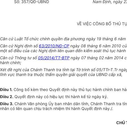
Số:
357/Q
Đ-UBND
Nam Định, ngày
2
VỀ VIỆC CÔNG BỐ THỦ T
Căn cứ Luật Tổ chức chính quyền địa phương ngày 19 tháng 6 năm
Căn cứ Nghị định số
63/2010/NĐ-CP
ngày 08 tháng 6 năm 2010 của
một số điều của các Nghị định liên quan đến kiểm soát thủ tục hành 
Căn cứ Thông tư số
05/2014/TT-BTP
ngày 07 tháng 02 năm 2014 c
hành chính;
Xét đề nghị của Chánh Thanh tra t
ỉ
nh tại Tờ trình số 05/TTr-T
.
Tr
ngà
lĩnh vực thanh tra thuộc thẩm quyền giải quyết của UBND cấp xã,
Điều 1.
Công bố kèm theo Quyết định này thủ tục hành chính ban hành
Điều 2.
Quyết định này có hiệu lực thi hành
kể từ
ngày ký.
Điều 3.
Chánh Văn phòng
Ủy ban
nhân dân tỉnh, Chánh Thanh tra tỉ
nhân có liên quan chị
u
trách nhiệm thi hành Quyết định này./.
CHỦ 