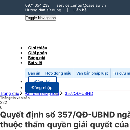
0971.654.238
service.center@caselaw.vn
Hướng dẫn sử dụng
|
Liên hệ
Toggle Navigation
Giới thiệu
Giải pháp
Bảng giá
Bài viết
Bản án
Hợp đồng mẫu
Văn bản pháp luật
Tra cứu 
Đăng ký
Đăng nhập
Trang chủ
Văn bản pháp luật
357/QĐ-UBND
Thông tin văn bản
222
0
Quyết định số 357/QĐ-UBND ngày
thuộc thẩm quyền giải quyết của