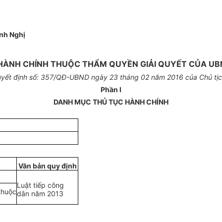
nh Nghị
HÀNH CHÍNH THUỘC THẨM QUYỀN GIẢI QUYẾT CỦA UB
yết định số
: 357
/QĐ-UBND ngày
23
tháng
0
2 năm 2016 của Chủ tị
Phần I
DANH MỤC THỦ TỤC HÀNH CHÍNH
Văn bản quy định
Luật tiếp công
thuộc
dân năm 2013