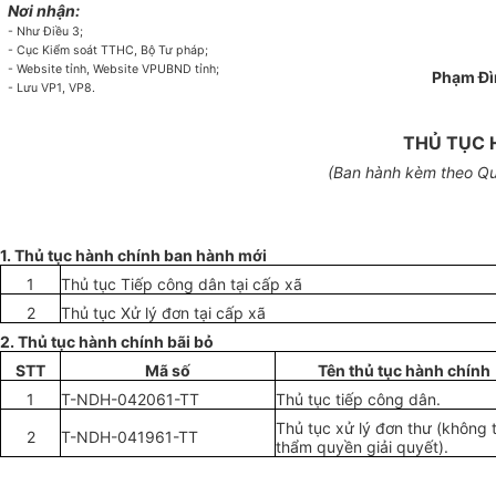
Nơi nhận:
- Như Đi
ề
u 3;
- Cục Kiểm soát TTHC, Bộ Tư pháp;
- Website t
ỉ
nh, Website VPUBND t
ỉ
nh;
Phạm Đì
- Lưu VP1, VP8.
THỦ TỤC 
(Ban hành kèm
theo
Qu
1. Thủ tục hành chính ban hành m
ớ
i
1
Thủ tục Tiếp công dân tại cấp xã
2
Thủ tục Xử lý đơn tại cấp xã
2. Thủ tục hành chính bãi b
ỏ
STT
Mã số
Tên th
ủ
tục hành chính
1
T-NDH-042061-TT
Thủ tục tiếp công dân.
Thủ tục xử lý đơn thư (không 
2
T-NDH-041961-TT
thẩm quyền giải quyết).