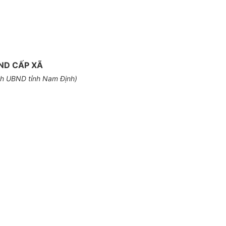
ND CẤP XÃ
ch UBND tỉnh Nam Định)