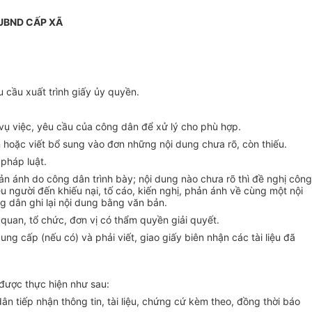
UBND CẤP XÃ
u cầu xuất trình giấy ủy quyền.
 vụ
việc
, yêu cầu của công dân đ
ể
xử lý cho phù hợp.
n hoặc viết bổ sung vào đơn những nội dung chưa rõ, còn thiếu.
 pháp luật.
hản ánh do công dân trình bày; nội dung nào chưa rõ thì đề nghị công
u người đến khiếu nại, t
ố
cáo, kiến nghị, phản ánh về cùng một nội
ng dân ghi lại nội dung bằng văn bản.
quan, tổ chức, đơn vị có
thẩm quyền
giải quyết.
ung cấp (nếu có) và phải viết, giao giấy biên nhận các tài liệu đã
 được thực hiện như sau:
ân ti
ế
p nhận thông tin, tài liệu, chứng cứ kèm theo, đồng thời báo