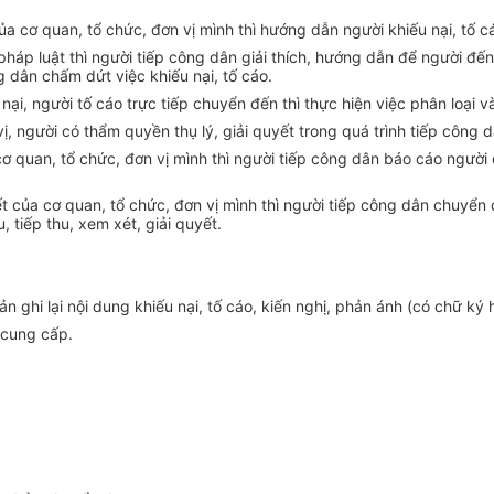
a cơ quan, tổ chức, đơn vị mình thì hướng dẫn người khiếu nại, tố c
pháp luật thì người tiếp công dân giải thích, hướng dẫn để người đến
g dân chấm dứt việc khiếu nại, tố cáo.
ại, người tố cáo trực tiếp chuy
ể
n đến thì thực hiện việc phân loại v
ị, người có thẩm quyền thụ lý, giải quyết trong quá trình tiếp công 
cơ quan, tổ chức, đơn vị mình thì người tiếp công dân báo cáo ngườ
ết của cơ quan,
tổ chức
,
đơn vị
mình thì người tiếp công dân chuyển đ
, tiếp thu, xem xét, giải quyết.
n ghi lại nội dung khiếu nại, tố cáo, kiến nghị, phản ánh (có chữ ký
h cung cấp.