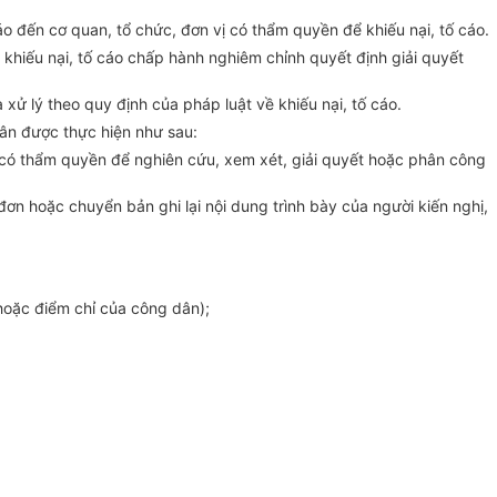
áo đến cơ quan, tổ chức, đơn vị có thẩm quyền để khiếu nại, tố cáo.
 khiếu nại, tố cáo chấp hành nghiêm chỉnh quyết định giải quyết
à xử lý theo
quy định
của pháp luật về khiếu nại, tố cáo.
dân được thực hiện như sau:
i có thẩm quyền đ
ể
nghiên cứu, xem xét, giải
quyết
hoặc phân công
ơn hoặc chuyển bản ghi lại nội dung trình bày của người kiến nghị,
 hoặc điểm chỉ của công dân);