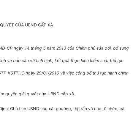
 QUYẾT CỦA UBND CẤP XÃ
N
Đ-CP ngày 14 tháng 5 năm 2013 của Chính phủ sửa đ
ổ
i,
bổ sung
hính và báo cáo v
ề
tình hình, kết quả thực hiện kiểm soát thủ tục
/STP-KSTTHC ngày 29/01/2016 về việc công bố thủ tục hành chính
hẩm quyền giả
i
quyết của
UBND
cấp xã.
nh; Chủ tịch UBND các xã, phường, thị trấn và các tổ chức, cá