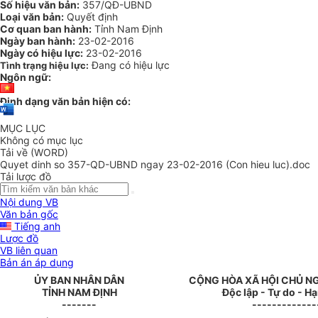
Số hiệu văn bản:
357/QĐ-UBND
Loại văn bản:
Quyết định
Cơ quan ban hành:
Tỉnh Nam Định
Ngày ban hành:
23-02-2016
Ngày có hiệu lực:
23-02-2016
Đang có hiệu lực
Tình trạng hiệu lực:
Ngôn ngữ:
Định dạng văn bản hiện có:
MỤC LỤC
Không có mục lục
Tải về (WORD)
Quyet dinh so 357-QD-UBND ngay 23-02-2016 (Con hieu luc).doc
Tải lược đồ
Nội dung VB
Văn bản gốc
Tiếng anh
Lược đồ
VB liên quan
Bản án áp dụng
ỦY BAN NHÂN DÂN
CỘNG HÒA XÃ HỘI CHỦ N
TỈNH NAM ĐỊNH
Độc lập - Tự do - H
-------
-------------