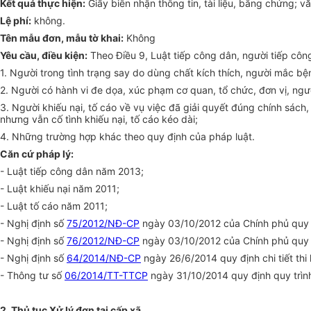
Kết quả thực hiện:
Giấy biên nhận thông tin, tài liệu, bằng chứng; 
Lệ phí:
không.
Tên mẫu đ
ơ
n, mẫu t
ờ
khai:
Không
Yêu cầu, điều kiện:
Theo Điều 9, Luật tiếp công dân, người tiếp côn
1. Người trong tình trạng say do dùng chất kích thích, người mắc 
2. Người có hành vi đe dọa, xúc phạm cơ quan,
tổ chức
, đơn vị, ng
3. Người khiếu nại, tố cáo về vụ việc đã giải quyết đúng chính sác
nhưng vẫn cố tình khiếu nại, tố cáo kéo dài;
4. Những trường hợp khác theo quy định của pháp luật.
Căn cứ pháp lý:
- Luật tiếp công dân năm 2013;
- Luật khiếu nại năm 2011;
- Luật tố cáo năm 2011;
- Nghị định số
75/2012/NĐ-CP
ngày 03/10/2012 của Chính phủ quy đị
- Nghị định số
76/2012/NĐ-CP
ngày 03/10/2012 của Chính phủ quy đị
- Nghị định số
64/2014/NĐ-CP
ngày 26/6/2014 quy định chi tiết thi
- Thông tư số
06/2014/TT-TTCP
ngày 31/10/2014 quy định quy trình
2. Thủ tục Xử lý đ
ơ
n tại cấp xã