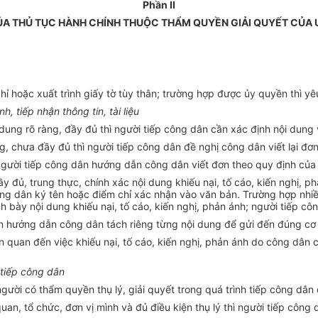
Phần II
ỦA THỦ TỤC HÀNH CHÍNH THUỘC THẨM QUYỀN GIẢI QUYẾT CỦA 
hỉ hoặc xuất trình giấy tờ tùy thân; trường hợp được ủy quyền thì yê
h, tiếp nhận thông tin, tài liệu
 dung rõ ràng, đầy đủ thì người tiếp công dân cần xác định nội dung
g, chưa đầy đủ thì người tiếp công dân đề nghị công dân viết lại đơ
 người tiếp công dân hướng dẫn công dân viết đ
ơ
n theo quy định của
y đủ, trung thực, chính xác nội dung khiếu nại, tố cáo, kiến nghị, p
ông dân ký tên hoặc điểm chỉ xác nhận vào văn bản.
Trường hợp
nhiề
nh bày nội dung khiếu nại, tố cáo, kiến nghị, phản ánh; người tiếp cô
n hướng dẫn công dân tách riêng từng nội dung để gửi đến đúng cơ 
ên quan đến việc khiếu nại, tố cáo, kiến nghị, phản ánh do công dân c
i tiếp công dân
người có thẩm quyền thụ lý, giải quyết trong quá trình tiếp công dân
an, tổ chức, đơn vị mình và đủ điều kiện thụ lý thì người tiếp công d