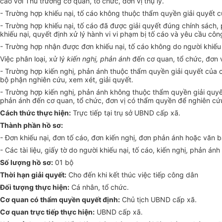
cáo với Thủ trưởng cơ quan, tổ chức, đơn vị thụ lý.
- Trường hợp khiếu nại, tố cáo không thuộc thẩm quyền giải quyết củ
-
Trường hợp
khiếu nại, tố cáo đã được giải quyết đúng chính sách, 
khiếu nại, quyết định xử lý hành vi vi phạm bị tố cáo và yêu cầu côn
- Trường hợp nhận được đơn khiếu nại, tố cáo không do người khiếu n
Việc phân loại, xử lý
kiến nghị, phản ánh
đến cơ quan, tổ chức, đơn v
- Trường hợp kiến nghị, phản ánh thuộc
thẩm quyền
giải quyết của 
bộ phận nghiên cứu, xem xét, giải quyết.
- Trường hợp kiến nghị, phản ánh không thuộc thẩm quyền giải quy
phản ánh đến cơ quan, tổ chức, đơn vị có
thẩm quyền
đ
ể
nghiên cứu
Cách thức thực hiện:
Trực tiếp tại trụ sở UBND cấp xã.
Thành phần hồ sơ:
- Đơn khiếu nại, đơn tố cáo, đơn kiến nghị, đơn phản ánh hoặc văn bả
- Các tài liệu, giấy tờ do người khiếu nại, tố cáo, kiến nghị, phản án
Số lượng hồ sơ:
01 bộ
Th
ờ
i hạn giải quyết:
Cho đến khi kết thúc việc tiếp công dân
Đối tượng thực hiện:
Cá nhân, tổ chức.
C
ơ
quan có thẩm quyền quyết định:
Chủ tịch
UBND
cấp xã.
Cơ quan trực tiếp thực hiện:
UBND cấp xã.