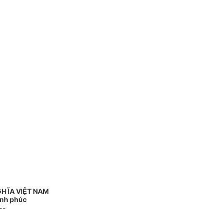
GHĨA VIỆT NAM
ạnh phúc
--