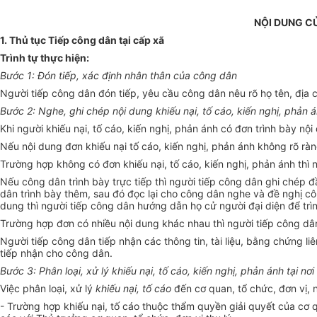
NỘI DUNG C
1. Thủ tục Tiếp công dân tại cấp xã
Trình tự thực hiện:
Bước 1: Đón tiếp, xác định nhân thân của công dân
Người tiếp công dân đón tiếp, yêu cầu công dân nêu rõ họ tên, địa c
Bước 2: Nghe, ghi chép nội dung khiếu nại, tố c
á
o, kiến nghị, phản án
Khi người khiếu nại, tố cáo, kiến nghị, phản ánh có đơn trình bày n
ộ
i
Nếu nội dung đơn khiếu nại tố cáo, kiến nghị, phản ánh không rõ ràn
Trường hợp không có đơn khiếu nại, tố cáo, kiến nghị, phản ánh thì
Nếu công dân trình bày trực tiếp thì người tiếp công dân ghi chép đầ
dân trình bày thêm, sau đó đọc lại cho công dân nghe và đề nghị c
dung thì người tiếp công dân hướng dẫn họ cử người đại diện đ
ể
trì
Trường hợp đơn có nhiều nội dung khác nhau thì người tiếp công dâ
Người tiếp công dân tiếp nhận các thông tin, tài liệu, bằng chứng li
tiếp nhận cho công dân.
Bước 3: Phân loại, xử lý khiếu nại, tố cáo, kiến nghị, phản ánh tại nơ
Việc phân loại, xử lý
khiếu nại, t
ố
c
á
o
đến cơ quan, tổ chức, đơn vị, 
- Trường hợp khiếu nại, tố cáo thuộc thẩm quyền giải quyết của cơ qu