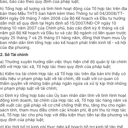
bá
o
, báo cáo
theo
quy định của pháp
lu
ậ
t;
h) T
ổ
ng hợp s
ố
lượng v
à
t
ì
nh h
ì
nh hoạt động của Tổ hợp tá
c t
r
ê
n địa
bàn theo M
ẫ
u THT
5
ban hành kèm the
o
Th
ô
ng
tư
s
ố
04/200
8/
TT-
BKH ngày 09 tháng 7 n
ă
m 20
08
của Bộ K
ế
hoạch và Đầu t
ư
hư
ớ
ng
dẫn một s
ố
quy định
t
ại Nghị định s
ố
15
/2
007/NĐ-CP ngày 10
th
á
ng 10
nă
m 2
00
7 của Ch
í
nh p
hủ,
báo cá
o
định k
ỳ
6 tháng và c
ả
năm gửi Bộ Kế hoạch v
à
Đ
ầ
u
tư
và các Bộ ngành
có
li
ê
n quan t
rướ
c
ngày 25 t
hán
g 7 v
à
25 th
á
ng 01 hàng n
ă
m,
đ
ồng th
ời t
ham mưu Ủy
ban nhân
dân tỉnh tổ
ng hợp vào kế hoạch phá
t
triển kinh t
ế
- xã hội
của địa phương.
2.
Sở T
ài
chí
nh
a) Thường xuy
ê
n hướng dẫn việc thực h
iệ
n ch
ế
độ quản l
ý
t
à
i ch
í
nh
đ
ối với Hợp tác x
ã
, T
ổ
hợp tác
t
heo quy định c
ủ
a pháp lu
ật;
b) K
iể
m tra tài
chính
Hợp tác x
ã
Tổ h
ợ
p tác trên
đị
a b
à
n khi th
ấ
y có
d
ấu h
iệ
u vi phạm pháp luật về tài chính, đề xu
ất
v
ớ
i c
ơ
quan c
ó
thẩm quy
ề
n v
ề
những biện pháp ng
ă
n ngừa và xử lý kịp t
hờ
i nh
ữn
g
vi phạm pháp luậ
t
về t
ài
chính;
c)
Đị
nh k
ỳ
t
ổ
ng hợp
bá
o cáo Ủy ban nhân d
â
n t
ỉ
nh v
ề tì
nh hình hoạt
động kinh doanh, tài chính của Hợp tác x
ã
, Tổ hợp tác h
à
ng năm và
đ
ề
xuấ
t các giải pháp về c
ơ
chế chống th
ấ
t th
u
, t
ă
ng thu ch
o
ng
â
n
sách t
ỉ
nh, tham m
ư
u đ
iều c
h
ỉ
nh các
khoản
phí, lệ phí thu từ Hợp t
ác
xã
,
Tổ hợp tá
c
ch
o
p
h
ù hợp v
ới đ
i
ề
u kiện thực tiễn tạ
i
địa phư
ơng
v
à
qu
y đ
ị
n
h c
ủ
a ph
á
p luật;
d) Kịp thời bố
tr
í ki
n
h phí t
h
ực hi
ện
k
ế hoạc
h h
ỗ
trợ k
in
h t
ế tậ
p th
ể