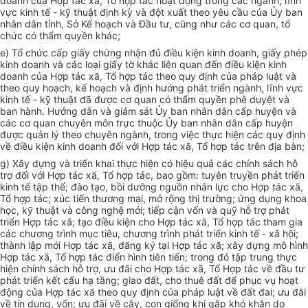
do
anh c
ủ
a H
ợ
p
t
ác xã,
Tổ
hợp tác hoạt động trong các ngành,
lĩnh
vực kinh t
ế
-
kỹ
thuật định kỳ và đột
xu
ất theo y
ê
u
cầu của Ủ
y ban
nhân dân t
ỉnh
, S
ở
K
ế
hoạch v
à
Đ
ầ
u t
ư
, c
ũ
ng như các
cơ
quan
,
t
ổ
chức có th
ẩ
m quyền khác;
e) T
ổ
chức cấp
giấ
y chứng nh
ậ
n
đ
ủ
đ
i
ề
u kiện k
inh
doanh, gi
ấ
y p
h
ép
kinh doanh và các l
oại
gi
ấy
tờ khác li
ê
n quan đ
ế
n
điề
u kiện kinh
doanh của Hợp t
ác
x
ã
, Tổ h
ợ
p tác theo quy đị
n
h của pháp luật v
à
th
eo
quy hoạch, kế hoạch và định hướn
g
phát tr
iển
ngành, l
ĩ
nh v
ự
c
kinh t
ế
- kỹ thu
ậ
t đã
đ
ượ
c
cơ quan c
ó
th
ẩ
m quy
ề
n ph
ê
duyệt
v
à
b
an hành. Hư
ớng
d
ẫ
n và giá
m sá
t Ủy ban nhân dân c
ấ
p huyện và
các
cơ quan chuyên m
ô
n trực
t
huộ
c Ủ
y
b
an nhân d
ân
c
ấ
p huy
ệ
n
đ
ược quản l
ý
theo chuyên ngành,
tro
ng việc thực hiện các quy định
về đi
ề
u kiện kinh doanh đ
ố
i v
ới
Hợp tác x
ã,
T
ổ
h
ợ
p tác tr
ê
n địa bàn;
g) Xâ
y
dựng và triển
khai
thực hiện c
ó
hiệu qu
ả
các chí
nh
sách
h
ỗ
tr
ợ đ
ối v
ớ
i Hợp tá
c
x
ã
, T
ổ
hợp tác, bao gồm:
t
uy
ê
n t
ruyền
phá
t
triển
kinh t
ế
tập thể;
đà
o
t
ạo, bồi dư
ỡ
n
g nguồ
n nhân lực cho H
ợ
p
tác
x
ã
,
Tổ hợp
tác
; xúc
t
iến
t
hư
ơn
g mại, m
ở
rộng thị
trườ
ng;
ứ
ng dụng khoa
h
ọ
c
,
kỹ thuật và c
ô
ng ngh
ệ
mới; ti
ế
p cận v
ố
n và quỹ h
ỗ
trợ phát
triển
H
ợp tác xã; tạo điều kiện ch
o
Hợp tác x
ã
, Tổ hợp tác tham g
i
a
các
c
hư
ơ
ng trình mục tiêu, ch
ư
ơng trình phát tri
ể
n kinh t
ế
- x
ã
hội;
th
à
nh lập mới
H
ợp tác xã, đăng
ký t
ại Hợp tác x
ã
; x
â
y dựng m
ô
h
ì
nh
Hợp t
á
c
xã
, T
ổ
hợp
t
ác điển h
ì
nh ti
ê
n tiến; trong đó tập
t
run
g
thực
hiện
c
h
í
nh sách h
ỗ
trợ,
ưu đ
ãi ch
o
Hợp tác x
ã,
T
ổ
Hợp tác về đầu
t
ư
phát triển k
ết
c
ấ
u hạ tầng; gia
o
đ
ấ
t, cho
t
hu
ê
đ
ấ
t
để
phục vụ ho
ạ
t
động c
ủa
Hợp t
á
c xã theo quy định của pháp luật v
ề đất đ
ai;
ư
u
đ
ãi
về t
í
n
d
ụng, v
ố
n; ưu đ
ã
i v
ề
c
â
y, con gi
ố
ng khi gặp kh
ó
kh
ăn
d
o