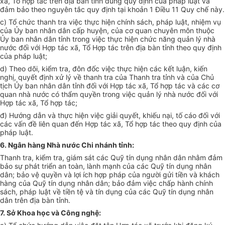
xã, T
ổ
hợp tác trên
đ
ịa b
à
n
tỉ
nh
đ
úng quy định
c
ủa pháp luật v
à
đảm bảo
the
o
nguy
ê
n t
ắ
c qu
y
định tại khoản
1
Đ
i
ều 11 Quy ch
ế
n
à
y
.
c) Tổ chức thanh
t
ra việc thực hiện ch
í
n
h
sách, pháp lu
ậ
t, nhiệm vụ
của
Ủy ban n
hâ
n
dâ
n
cấ
p hu
yệ
n, của cơ quan chuyên môn
t
huộc
Ủy ban nh
â
n d
â
n tỉnh trong việ
c
thực hiện chức n
ă
ng quản
l
ý nh
à
nước
đố
i với Hợp tác
xã,
T
ổ
Hợp tác tr
ê
n đ
ị
a bàn
tỉnh t
h
e
o quy
đị
nh
của pháp
l
uậ
t
;
d
)
Theo
dõ
i, k
iể
m
t
ra,
đô
n
đốc
việc thực hiện các kế
t
luận, kiến
nghị, quy
ế
t định xử l
ý về
thanh
tra
của
Th
anh tra
tỉ
nh và c
ủ
a Ch
ủ
tịch Ủy ban nhân dân t
ỉn
h đối v
ớ
i Hợp tác
xã
, T
ổ
hợp tác v
à
các cơ
quan nhà nước có th
ẩm qu
yền
t
rong việ
c
quản
l
ý nhà nước đối với
Hợp tác x
ã
, T
ổ
hợp tác;
đ) Hư
ớ
ng d
ẫ
n và thực hiện việc
gi
ải q
uyết,
khi
ế
u nại, t
ố
cáo
đ
ối với
các vấn đề
liên
quan đ
ế
n Hợp tác xã
,
T
ổ
hợp tác theo quy định c
ủa
pháp luật
.
6. N
g
ân
hà
ng Nhà nước Chi nh
án
h
tỉ
nh:
Thanh
t
ra
,
ki
ể
m
tra
, giám sát các Quỹ t
ín
dụn
g nhâ
n dân nh
ằ
m
đ
ảm
b
ảo s
ự ph
át t
ri
ể
n an toàn,
l
à
n
h mạnh của các Quỹ tín d
ụ
ng nhân
dân; bảo v
ệ
quyền và l
ợ
i ích hợp pháp của ng
ườ
i gửi tiền và khách
hàng của Qu
ỹ
tín d
ụ
ng nh
â
n dân; bảo đảm việc ch
ấ
p
hà
nh
c
h
í
nh
sách, pháp luật v
ề
ti
ền
tệ và tín dụng của các Quỹ tín dụng nh
â
n
d
ân
tr
ê
n
đị
a b
à
n t
ỉ
nh
.
7. S
ở
Khoa học và Công nghệ: