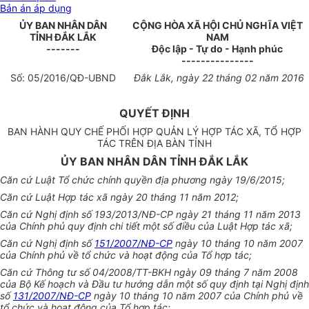
Bản án áp dụng
ỦY BAN NHÂN DÂN
CỘNG HÒA XÃ HỘI CHỦ NGHĨA VIỆT
TỈNH ĐẮK LẮK
NAM
-------
Độc lập - Tự do - Hạnh phúc
---------------
Số:
0
5/201
6
/QĐ
-
UBND
Đ
ắ
k Lắk, ngày
22
tháng
02
năm
2016
QUYẾT ĐỊNH
BAN HÀNH QUY CHẾ PHỐI HỢP QUẢN LÝ HỢP TÁC XÃ, TỔ HỢP
TÁC TRÊN ĐỊA BÀN TỈNH
ỦY BAN NHÂN DÂN TỈNH ĐẮK LẮK
Căn cứ Luật
Tổ ch
ức ch
í
nh quyền
đ
ị
a
phương ngày 19/6/2015;
C
ă
n c
ứ
Luật Hợp tác xã ng
à
y 20
t
h
á
ng 11 n
ă
m 2012;
C
ă
n cứ Ngh
ị đị
nh số
19
3/2013/NĐ-CP ngày 21 tháng 11 n
ăm
2013
c
ủ
a Chính phủ qu
y đ
ịnh ch
i t
iế
t
mộ
t
s
ố đ
iều của
L
uậ
t
H
ợ
p t
ác
x
ã
;
C
ă
n c
ứ
Nghị định số
151/2007/NĐ-CP
n
g
à
y 10
th
á
ng 10 năm 2007
của Chính phủ về t
ổ
chức và hoạt
đ
ộng của
Tổ
h
ợ
p tác;
C
ă
n c
ứ
Thông tư s
ố 0
4/2
00
8/TT-BKH ngày 09 tháng 7 n
ă
m 2008
của Bộ
Kế
hoạ
c
h v
à
Đầu tư h
ướng
d
ẫ
n một s
ố q
uy
đ
ịnh tại Nghị
đị
nh
số
131/2007/NĐ-CP
n
g
à
y 10 tháng
10 nă
m 2
0
07 của Chính phủ v
ề
t
ổ
chức và hoạ
t
động của Tổ hợp tác;