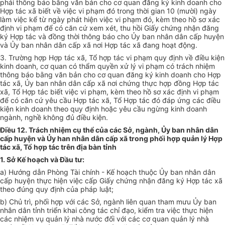
phải
t
hô
n
g bá
o
bằn
g
văn bản ch
o
cơ quan đ
ă
n
g
ký kinh doanh cho
Hợp tác xã bi
ết
v
ề
việc vi phạm
đ
ó trong t
hờ
i gian 10 (mười) ngày
là
m việc k
ể t
ừ ng
à
y phát hiệ
n
việc vi phạm
đ
ó, kèm th
e
o hồ
s
ơ x
á
c
định vi phạm đ
ể
c
ó
căn c
ứ
xem xé
t
, t
h
u h
ồ
i Gi
ấ
y chứng nhận đ
ă
ng
k
ý
Hợp tác và
đ
ồng thời th
ô
ng báo cho Ủy ban nh
â
n dân c
ấ
p huyện
và Ủy ban nh
â
n dân cấp x
ã
nơ
i
Hợp tác xã
đ
ang ho
ạt
động.
3. Tr
ường
h
ợ
p Hợp tác x
ã
, T
ổ
hợp
t
ác v
i
phạm quy định v
ề
điều kiện
k
inh
doanh,
c
ơ
quan c
ó
thẩm quy
ề
n x
ử lý
vi phạm c
ó
trách nhi
ệ
m
th
ô
ng báo bằng văn b
ả
n
c
ho cơ quan đ
ă
ng k
ý
kin
h
doanh cho Hợp
tác xã, Ủy ban nhân dân cấp xã n
ơ
i chứng th
ự
c h
ợ
p đ
ồ
ng
H
ợp tác
xã, Tổ Hợp tác bi
ế
t việc vi phạm, kè
m
theo h
ồ
sơ xác định v
i
phạm
để có căn
c
ứ
yêu c
ầ
u Hợp t
á
c x
ã
, Tổ Hợp tác
đ
ó đ
á
p ứng các điều
kiện kinh doanh theo quy định hoặc yêu c
ầ
u ngừng kinh doanh
ngành, n
g
hề kh
ô
ng đ
ủ
điều kiện
.
Điều 12. Trách nhiệm cụ thể của các Sở, ngành, Ủy ban nhân dân
cấp huyện và Ủy han nhân dân cấp xã trong phối hợp quản lý Hợp
tác xã, Tổ hợp tác trên địa bàn tỉnh
1
.
S
ở
K
ế
hoạch và
Đ
ầu t
ư
:
a) Hướng
dẫ
n Phòng Tài chính - K
ế
hoạch thuộc Ủy ban nh
â
n
dâ
n
c
ấ
p huyện th
ự
c
h
i
ệ
n việc cấp Giấy
chứn
g nhận
đă
ng ký Hợp
tác
xã
theo đ
ú
ng quy định của p
h
áp luật;
b) Ch
ủ tr
ì
,
phối hợp với
c
ác S
ở
, ngành li
ê
n quan tham mưu Ủy ban
nhân dân t
ỉ
nh triển k
h
ai c
ô
ng
tác
ch
ỉ
đ
ạo,
kiểm tra việc t
h
ực hiện
các nhiệm v
ụ
quả
n
l
ý nh
à nước đối v
ớ
i
cá
c
cơ
quan quản
lý n
h
à