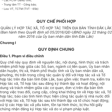
- C
ác
PCVP
U
BND t
ỉn
h;
-
T
rung tâ
m TT - Cô
ng báo
;
- Lưu: VT, TCTM
(
T
V
T
-
6
5b)
QUY CHẾ PHỐI HỢP
QUẢN LÝ HỢP TÁC XÃ, TỔ HỢP TÁC TRÊN ĐỊA BÀN TỈNH ĐẮK LẮK
(B
an hành
t
he
o
Q
uyết
định s
ố
05/20
1
6/QĐ-UBND
n
g
à
y
22
th
á
ng
02
nă
m 2
0
16 c
ủa Ủ
y b
an
nhân d
â
n
tỉ
nh
Đắ
k Lắk)
Chương I
QUY ĐỊNH CHUNG
Điều 1. Phạm vi điều chỉnh
Quy ch
ế
này quy
đị
nh về ng
u
y
ê
n t
ắ
c, nội
d
ung,
h
ì
nh
thức và
t
r
á
ch
nhiệm phối hợp giữa các Sở, ban, ngành c
ó
li
ên
quan, Ủ
y
ban nhân
dân huyện, thị xã
,
thành phố thuộc tỉnh và Ủy ban nhân dân x
ã
,
phường, th
ị t
r
ấ
n tr
o
ng c
ô
ng t
á
c quản
l
ý đối với H
ợ
p tác xã và T
ổ
hợp tác trên địa bàn tỉnh Đ
ắ
k L
ắk,
bao gồm việc thanh tra, kiểm
tr
a
Hợp
t
ác x
ã
, Tổ hợp tác sau
đă
ng ký thành l
ậ
p và hoạt độ
n
g; nộ
i
dung và trách nhiệm giữa các cơ quan, đ
ơn
v
ị
trên địa bàn
tỉ
nh
trong vi
ệ
c trao đ
ổ
i
,
cung cấp, công khai
t
h
ô
ng tin về H
ợ
p
t
ác xã, Tổ
hợ
p tác; b
á
o cáo t
ì
nh h
ì
nh thực hiện c
ô
ng
t
ác
q
uản lý nhà nước
đố
i
với
H
ợp tác xã, Tổ h
ợ
p t
á
c sau kh
i thà
nh lập và t
ổ
chức hoạ
t
động;
x
ử
lý các Hợp
t
ác x
ã
yếu kém, t
ồ
n tại hình t
hứ
c, b
ị
thu hồi giấy
c
h
ứ
ng nhận
đă
ng k
ý
H
ợ
p tác xã do vi phạm pháp luật.