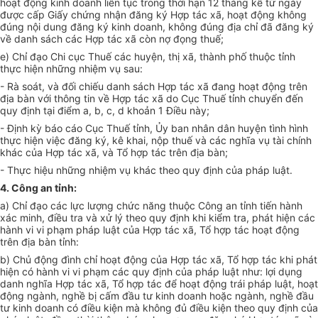
hoạt động kinh doanh li
ê
n tục trong thời hạn 12 tháng kể từ
n
g
à
y
được cấp Giấy chứng nhận
đ
ăng ký Hợp tác xã, hoạt động k
hôn
g
đ
ú
ng nội dung đ
ă
ng k
ý
kinh doanh, không đ
ú
ng
đ
ịa chỉ đã
đ
ăng ký
về danh
s
ách các Hợp tác
x
ã c
ò
n nợ đọng
thuế
;
e) Chỉ
đ
ạo Chi cục Th
uế
các huyệ
n
, thị x
ã,
th
àn
h phố thuộc t
ỉ
nh
thực hiện những nhiệm vụ sau:
- R
à
so
át
, và đ
ố
i chiếu danh sách H
ợ
p t
á
c xã đang hoạt động trên
đ
ịa bàn với thông tin về Hợp tác
xã
do Cục T
h
u
ế
t
ỉ
nh chuyển đến
quy
đị
nh tại đi
ể
m a, b
,
c, d khoản
1
Điều n
à
y;
- Định k
ỳ
báo c
á
o Cục Thuế t
ỉ
nh, Ủy ban nhân dân huyện t
ì
nh h
ì
nh
th
ự
c hiện việ
c đă
ng ký, k
ê
khai, nộp thuế và các nghĩa vụ tài chính
khác của Hợp tác xã
,
và T
ổ
hợp tác trên địa bàn;
- Thự
c
hiệu những nhiệm vụ khác theo quy định của pháp lu
ậ
t
.
4. C
ô
ng a
n
tỉnh
:
a) Ch
ỉ
đạo các l
ự
c lượng
c
h
ứ
c năng thuộc C
ô
ng an t
ỉ
nh ti
ế
n hành
xác minh,
đ
i
ều t
ra và x
ử
lý theo quy đ
ịnh
kh
i
ki
ểm t
ra, ph
át
hiện các
h
à
nh vi vi phạm pháp
lu
ật của Hợp
t
ác xã, T
ổ
hợp tác h
oạt
đ
ộ
n
g
trên đ
ị
a bàn t
ỉ
nh:
b) Chủ động đình ch
ỉ
hoạ
t
động của Hợp
tác xã
, T
ổ
hợp tác khi phá
t
h
iện có h
à
nh
vi
vi phạm các quy
đị
nh của ph
á
p luật
n
h
ư
: lợi
d
ụng
danh nghĩa Hợp t
á
c x
ã
, T
ổ
hợp t
á
c
để
hoạt động trái pháp luật, hoạt
động ngành, nghề b
ị
c
ấ
m đ
ầ
u
t
ư kinh doanh hoặc ngành, nghề đ
ầ
u
t
ư
kinh doanh
có đ
iều ki
ện
m
à
kh
ông đủ
điều ki
ệ
n the
o
quy định của