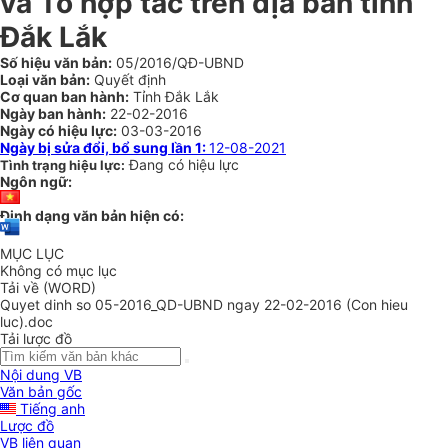
và Tổ hợp tác trên địa bàn tỉnh
Đắk Lắk
Số hiệu văn bản:
05/2016/QĐ-UBND
Loại văn bản:
Quyết định
Cơ quan ban hành:
Tỉnh Đắk Lắk
Ngày ban hành:
22-02-2016
Ngày có hiệu lực:
03-03-2016
Ngày bị sửa đổi, bổ sung lần 1:
12-08-2021
Đang có hiệu lực
Tình trạng hiệu lực:
Ngôn ngữ:
Định dạng văn bản hiện có:
MỤC LỤC
Không có mục lục
Tải về (WORD)
Quyet dinh so 05-2016_QD-UBND ngay 22-02-2016 (Con hieu
luc).doc
Tải lược đồ
Nội dung VB
Văn bản gốc
Tiếng anh
Lược đồ
VB liên quan