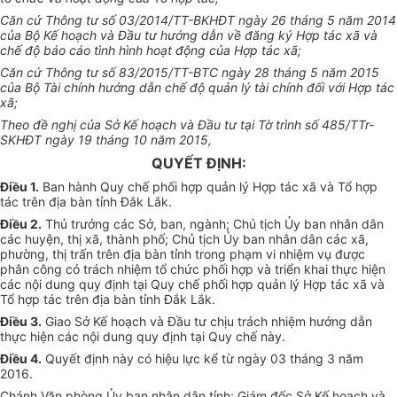
C
ă
n c
ứ
Thông tư s
ố
03/2014/
T
T-BKHĐT ngày 26 tháng 5 n
ă
m 2014
của Bộ K
ế
hoạch và Đầu tư h
ướn
g dẫn về
đ
ă
ng
ký Hợp
tá
c x
ã
và
ch
ế
độ
bá
o cáo tình hình hoạt động của Hợp tác xã;
C
ă
n cứ
T
h
ô
ng t
ư
s
ố
83/201
5/
TT-BTC ng
à
y 28 tháng 5 n
ă
m 2015
của Bộ T
à
i ch
í
nh hướng d
ẫ
n chế
đ
ộ qu
ả
n lý tài chính đối với
H
ợp tác
x
ã
;
T
he
o đ
ề
n
g
hị của S
ở
K
ế
hoạch v
à
Đầu
t
ư
t
ạ
i
T
ờ
tr
ì
nh s
ố
485/TTr-
SK
H
ĐT ngày 19 tháng 10 n
ă
m 2015,
QUYẾT ĐỊNH:
Điều 1.
Ban hành Quy chế phối hợp quản lý Hợp tác xã và Tổ hợp
tác trên địa bàn tỉnh Đắk Lắk.
Điều 2.
Thủ trưởng các Sở, ban, ngành; Chủ tịch Ủy ban nhân dân
các huyện, thị xã, thành phố; Chủ tịch Ủy ban nhân dân các xã,
phường, thị trấn trên địa bàn tỉnh trong phạm vi nhiệm vụ được
phân công có trách nhiệm tổ chức phối hợp và triển khai thực hiện
các nội dung quy định tại Quy chế phối hợp quản lý Hợp tác xã và
Tổ hợp tác trên địa bàn tỉnh Đắk Lắk.
Điều 3.
Giao Sở Kế hoạch và Đầu tư chịu trách nhiệm hướng dẫn
thực hiện các nội dung quy định tại Quy chế này.
Điều 4.
Quyết định này có hiệu lực kể từ ngày 03 tháng 3 năm
2016.
Chánh Văn ph
ò
ng Ủy ban nhân d
â
n t
ỉ
nh: Giám đốc S
ở
K
ế
hoạch và