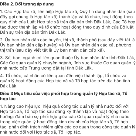
Điều 2. Đối tượng áp dụng
1
. Các Hợp tác xã, li
ê
n hiệp Hợp tác xã, Quỹ tín dụng nh
â
n dân (sau
đây gọi chun
g
là Hợp tác x
ã
) th
à
n
h l
ập và tổ chức, hoạ
t
động theo
quy định c
ủ
a Luật Hợp tác
xã
tr
ê
n địa bàn t
ỉ
nh Đắk Lắk, Các Tổ hợp
tác đ
ượ
c th
à
nh lập v
à
t
ổ
chức
ho
ạt
đ
ộng
t
heo quy định của Bộ luật
Dân sự
tr
ên địa bàn t
ỉ
nh
Đắ
k Lắk.
2. Ủy ban nhân dân các huyện, thị xã,
t
h
à
nh phố (sau
đ
ây
viế
t t
ắ
t
là
Ủy
ban nhân dân cấp huyện) v
à
Ủy ban nh
â
n dân các
xã,
p
hườ
ng,
thị
trấ
n (sau
đâ
y viết t
ắt
là Ủy ban nhân dân c
ấ
p x
ã
).
3. S
ở,
b
a
n
,
ngành c
ó liê
n q
u
an thuộc Ủy ban nhân d
ân
t
ỉ
nh Đắk Lắk,
Các Cơ q
u
an quản lý chu
yê
n ngành, lĩnh vực thuộc C
ơ
quan quản lý
nhà n
ướ
c cấp Trung ư
ơn
g đặt
t
ại
tỉ
nh
Đắ
k Lắk.
4. T
ổ
chức
,
cá nh
â
n có liê
n quan
đ
ế
n việc thành lập, t
ổ ch
ức và
quản l
ý
hoạ
t đ
ộng của Hợp tác xã và T
ổ
h
ợ
p
tác
trên
đ
ịa b
à
n t
ỉ
nh
Đắk Lắ
k
.
Điều 3 Mục tiêu của việc phối hợp trong quản lý Hợp tác xã, Tổ
hợp tác
1
.
Nâng cao h
i
ệu lực, hiệu quả c
ô
ng t
á
c qu
ả
n lý nh
à
nước
đối
v
ớ
i
Hợp
t
á
c xã, Tổ
hợp tác sau đăng ký
th
à
n
h lập và hoạt động theo
hướng: đảm bả
o
sự phối hợp giữa các C
ơ
quan quản
lý
nh
à nướ
c
t
r
o
ng việc quản lý hoạt
đ
ộn
g
k
i
nh doanh c
ủ
a Hợp tác
xã
, Tổ hợp
t
ác;
p
hân
định tr
á
ch nhiệm giữa các cơ quan trong công tác quản lý
nh
à nướ
c đối với
Hợ
p t
á
c x
ã
, T
ổ
Hợp tác.