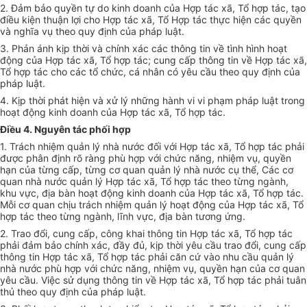
2.
Đảm bảo q
u
yền tự d
o
kinh doa
n
h của Hợp tác x
ã
, T
ổ
hợp tác
, t
ạ
o
điề
u kiện thuận lợi cho Hợp tác
xã
, T
ổ
Hợp tác
t
hực hiện các quy
ề
n
v
à
nghĩa vụ theo quy định của pháp luật
.
3. Ph
ả
n
án
h kịp
t
hời v
à
ch
í
nh x
á
c các th
ô
ng t
i
n về t
ình
h
ì
nh hoạt
độ
n
g của Hợp
t
ác xã
,
T
ổ
hợp tác; cung cấp t
hô
ng tin về Hợp tác x
ã
,
T
ổ
hợp tác ch
o
các tổ chức, cá nh
â
n có y
ê
u c
ầ
u
t
he
o
quy đ
ị
nh của
pháp luật
.
4. Kịp th
ờ
i phát hiện và xử lý những hành vi vi phạm pháp
luật
trong
hoạt động kinh doanh của Hợp tác
x
ã, T
ổ
hợp tác.
Điều 4. Nguyên tác phối hợp
1.
Tr
á
ch nhiệm quản lý nh
à nướ
c
đố
i v
ới
Hợp tác
xã, Tổ
hợp tác phải
đ
ược phân định
rõ
r
à
ng ph
ù
hợp với chức năng, nhiệm vụ, quyền
hạn của t
ừ
ng cấp, từng c
ơ
quan quản
l
ý nh
à
nước cụ thể, Các
cơ
quan nh
à
nước qu
ả
n
lý
Hợp
tá
c
xã,
Tổ
h
ợp t
á
c th
eo
t
ừ
ng ng
à
nh,
khu
vực, địa bàn hoạt động kinh doanh c
ủ
a Hợp tác x
ã,
T
ổ
hợp tác.
M
ỗi cơ
quan chịu trách nhiệm quản lý hoạ
t
động c
ủ
a H
ợ
p tác
xã
, T
ổ
hợp tác theo từng ng
ành,
l
ĩ
nh vực
, đ
ịa b
à
n
tươn
g ứng.
2. Trao
đổ
i,
c
ung
cấ
p
, cô
ng khai th
ô
ng
ti
n Hợp tác xã, T
ổ
hợp
t
á
c
phải đ
ả
m bảo
c
hính xác, đầy
đủ
, kịp
th
ời yêu c
ầ
u trao đ
ổ
i, cung c
ấ
p
t
h
ô
ng tin Hợp tác xã, T
ổ
hợp tác ph
ả
i c
ăn
c
ứ
vào nhu cầu quản
lý
nhà n
ướ
c phù hợp với ch
ứ
c năng, nhiệm vụ, quy
ề
n h
ạ
n của cơ quan
y
ê
u
cầ
u. V
i
ệc sử dụng t
hôn
g tin v
ề
Hợp tác x
ã
, T
ổ
hợp tác ph
ả
i
t
uân
th
ủ
theo quy định của pháp luật.