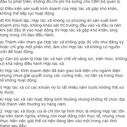
đầu
tư
phát triển
,
không đ
ủ
chi phí trả lương cho CBH bộ quản
lý
.
d)
Đ
i
ề
u kiện sản xuất kinh doanh của Hợp tác x
ã g
ặp khó kh
ă
n,
kh
ô
ng
th
ể tiếp tụ
c
hoạt động.
đ
) Kh
i
th
àn
h lập, Hợp tác x
ã
không c
ó
phươn
g
án sản xuất kinh
doa
nh
phù hợp, không kh
ảo sá
t thị trư
ờ
ng đầu vào và đ
ầ
u ra nên
k
hi b
ắ
t đ
ầ
u
đ
i vào hoạt độn
g thì
Hợp tác xã
gặ
p kh
ó
kh
ă
n; l
ú
ng
t
ú
ng trong chỉ đạo
đ
i
ề
u
hà
nh.
e) Thành v
iê
n t
h
am gia
Hợ
p tác x
ã
kh
ô
ng g
ó
p đủ vố
n
như đăng ký
hoặc
c
h
ỉ
góp một ph
ầ
n n
hỏ, làm
cho Hợp tác x
ã
kh
ô
ng c
ó
nguồn
vốn đ
ể
hoạt động.
g) Cán bộ quản l
ý H
ợp tác
x
ã hạn chế v
ề
năng l
ự
c, ki
ế
n thức, kh
ô
ng
c
ó
khả nă
ng
đi
ều
hành H
ợ
p
t
á
c
x
ã
.
h) Hợp tác K
in
h
doan
h
đ
iện đ
ã
bàn gia
o lướ
i
đ
iện cho
ng
à
n
h
đi
ệ
n
nh
ư
ng
chưa
g
iả
i quyết
xon
g các vướng m
ắ
c,
nợ n
ần và trong thực
tế không hoạt động.
i) Hợp tác
xã có các khoản nợ từ rất nhiều năm trước không thể xử
lý được.
k
)
Hợp tác xã vẫn hoạt động bình thường nhưng
k
h
ô
ng
tổ
chức đại
hội
thàn
h
viên thườ
ng k
ỳ
h
à
ng n
ă
m.
2. Hợp tác xã đ
ư
ợ
c
c
o
i
là
c
h
ỉ
tồ
n tại hình
t
h
ứ
c là những Hợp tác tồn
tạ
i
tr
ê
n da
n
h ngh
ĩ
a, không còn hoạt
độ
ng trên
th
ực
tế
, nh
ư
ng chưa
thực hiện việc gi
ả
i th
ể
v
à
hiện đang lâm vào một
tr
ong các t
ì
nh
trạng sau
đ
ây: