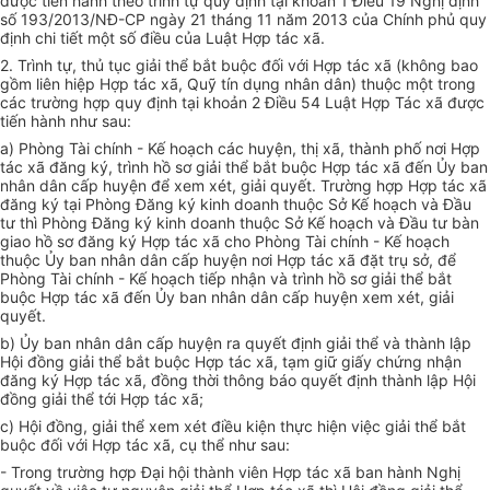
được t
iến hà
nh
t
heo trình tự quy địn
h
tại khoản 1 Đi
ề
u 19 Ngh
ị
định
số
193/
2
0
1
3/NĐ-CP ng
à
y 21 tháng 1
1
n
ă
m 2
01
3 của Chính ph
ủ
quy
định chi tiết một s
ố đ
iều của Luật Hợp tác x
ã.
2.
T
rình
t
ự, th
ủ
tục giải t
hể
bắt buộc đối v
ớ
i Hợp tác xã (kh
ô
ng bao
gồm
l
i
ê
n h
iệ
p H
ợp
tác x
ã
, Quỹ t
ín d
ụng nhân dân) thuộc một
t
r
o
ng
các trư
ờ
ng hợp quy
đị
nh tại khoản 2 Điều 54 Luật Hợp Tác xã đượ
c
tiế
n hàn
h n
h
ư
sau:
a) Phòn
g
T
à
i ch
í
nh - K
ế
hoạch các
hu
yện, th
ị xã
,
thành
ph
ố
nơi Hợp
t
á
c x
ã
đăng ký, trình
hồ
s
ơ
giải th
ể
b
ắt
b
uộ
c Hợp tác
xã
đ
ến
Ủy ban
nhân dân cấp huyện đ
ể
xem xét
,
gi
ả
i q
u
y
ế
t. Tr
ườn
g h
ợ
p
H
ợp
t
ác x
ã
đăng k
ý
tại Phò
n
g Đăng k
ý
kinh doanh thuộc Sở K
ế
hoạch và Đ
ầ
u
tư th
ì
Ph
ò
ng Đăng ký kinh doanh thuộc S
ở
K
ế
hoạch và
Đ
ầu tư b
à
n
giao h
ồ
sơ
đă
ng ký H
ợ
p tác x
ã
ch
o
Ph
ò
ng Tài chính - K
ế ho
ạch
thuộc Ủy ban nhân dân cấp huyện
nơ
i Hợp tác xã đặt trụ
sở
,
để
Phòng Tài chính - Kế hoạch tiếp nhận và trình hồ sơ g
iải
thể bắt
buộc Hợp
t
ác
xã
đ
ế
n
Ủ
y ban nhân d
ân
c
ấ
p hu
yệ
n x
e
m xét, gi
ả
i
quyết
.
b)
Ủy
ban nhâ
n
dân cấp huyện ra qu
yết đị
n
h
gi
ả
i
thể
và thành l
ậ
p
H
ộ
i
đồng giải thể b
ắt
buộc
H
ợp tác
xã
, tạm gi
ữ
g
iấy c
hứn
g
nhận
đă
ng ký Hợp tác xã, đ
ồ
ng th
ờ
i th
ô
ng báo quyết định thành l
ậ
p Hội
đồng giải thể t
ớ
i Hợp tác x
ã
;
c) Hội
đ
ồng, giải
thể x
em xét điều ki
ệ
n thực hiện việc giải thể b
ắt
buộc đ
ố
i v
ớ
i Hợp tác xã, cụ t
hể
như sau:
- Trong trư
ờ
ng hợp Đại hội
th
ành viên Hợp tác
xã
ban h
à
nh Nghị