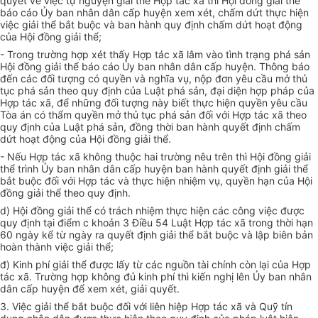
quyết về việc tự nguyện giải
t
hể Hợp tác x
ã
th
ì
H
ộ
i
đ
ồng gi
ả
i th
ể
báo cáo Ủy ban nhân dân
cấ
p huyện xem xét, ch
ấ
m d
ứ
t thực hiện
việc
giải
thể b
ắ
t buộc và ban h
à
nh quy đị
n
h ch
ấ
m d
ứt h
oạt động
c
ủ
a H
ộ
i
đ
ồng giải th
ể;
- Trong trư
ờ
ng h
ợ
p
x
ét thấy H
ợ
p tác
xã lâm
vào
tì
nh trạng ph
á
sản
Hội đồ
n
g gi
ả
i thể báo cáo Ủy ban nhân dân cấp huy
ệ
n.
Th
ông
bá
o
đến các đ
ố
i tượng có quyền và nghĩa
vụ
, nộp
đơn yêu
cầu mở
thủ
tục phá sản theo quy đ
ịnh củ
a Luật phá s
ả
n, đại diện hợp pháp của
Hợp tác x
ã
, đ
ể
những đối t
ượng
này biết thực hiện quyền y
ê
u c
ầ
u
Tòa án có thẩm quy
ề
n m
ở t
hủ t
ục
phá sản
đ
ối v
ới
H
ợ
p tác x
ã t
h
eo
quy định của Luật ph
á
s
ả
n
,
đ
ồ
ng th
ờ
i ban hành quyết
đ
ịnh chấm
dứt hoạt động của Hội đồng g
i
ải thể.
- N
ế
u H
ợ
p tác
xã
kh
ô
ng thuộc hai tr
ườn
g n
êu
t
rê
n th
ì
Hội
đồ
ng giải
th
ể
trì
n
h Ủy ban nh
â
n dân cấp huyện ban hành quy
ết
định gi
ả
i thể
b
ắt
buộc
đố
i v
ớ
i Hợp tác và thực hiện nhi
ệ
m vụ
,
quy
ề
n hạn c
ủ
a Hội
đ
ồ
ng gi
ả
i
thể
theo quy đ
ị
nh.
d) Hội đồ
n
g gi
ải
thể có trách nhiệm thực hiện
c
ác công việc
đ
ược
quy đ
ị
nh tại điểm c khoản 3 Điều 54 Luật Hợp t
á
c xã trong thời hạn
60 ngày k
ể
t
ừ
ng
à
y ra quy
ế
t định giải th
ể
b
ắ
t buộc và lập bi
ên
bản
hoàn thành việc giải th
ể
;
đ
) Kinh phí
giải
th
ể đượ
c
lấ
y
t
ừ c
á
c nguồn
tà
i ch
í
nh còn lại của Hợp
tác xã. Trường hợp kh
ôn
g đ
ủ
k
i
nh phí
thì
ki
ế
n
n
gh
ị
lên Ủy ban
n
hân
dân c
ấ
p huyện đ
ể
xem xét, gi
ả
i quyế
t
.
3. Việc gi
ả
i th
ể
bắt buộc đ
ố
i với li
ê
n hiệp Hợp
tá
c xã và Quỹ t
ín