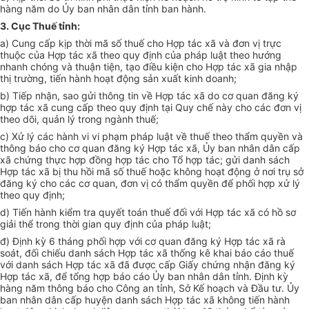
hàng năm
d
o
Ủ
y b
a
n n
hâ
n
dân tỉn
h b
an
hành
.
3
.
Cục Thuế tỉn
h
:
a) Cung c
ấ
p kịp thời m
ã số
thu
ế
ch
o
Hợp tác x
ã
và
đơ
n vị t
r
ực
thuộc của Hợp tác xã
t
heo quy định của pháp luật theo h
ư
ớng
nhanh ch
ó
ng và thuận tiện, tạo điều ki
ệ
n cho Hợp tác x
ã
gia nhập
thị trường, t
iế
n
h
ành hoạt động s
ả
n xuất k
in
h doanh;
b) Tiếp nhận, sao gửi th
ô
ng tin
về
Hợp tác
xã do cơ
quan
đ
ăng ký
hợp tác xã
c
ung c
ấ
p
th
eo quy đ
ị
nh tại Quy ch
ế
nà
y
ch
o
các đơn vị
t
h
e
o d
õi,
qu
ả
n
l
ý tron
g
ngành thu
ế
;
c) Xử lý các h
à
nh vi vi phạm pháp
l
uật v
ề
th
uế
theo
t
hẩm quyền và
th
ô
ng báo cho
cơ
quan đăng k
ý
Hợp tác
xã
,
Ủ
y ban nhân dân cấp
x
ã
chứng thực hợp đ
ồ
ng hợp tác ch
o
T
ổ
h
ợ
p tác; gửi da
n
h
sá
ch
Hợp tác xã b
ị
thu
h
ồi m
ã
s
ố
thu
ế
hoặc không hoạt động
ở n
ơi tr
ụ
s
ở
đăng ký cho các cơ quan,
đơ
n vị có th
ẩ
m quy
ề
n đ
ể
phối hợp xử lý
theo quy
đ
ịn
h;
d) Tiến h
à
nh ki
ểm
tra quyết to
á
n
t
huế đối với Hợp tác x
ã
c
ó
h
ồ sơ
gi
ả
i
t
h
ể trong
th
ời
gian quy
đị
nh của ph
á
p luật;
đ)
Định
k
ỳ
6
t
h
á
ng p
hố
i hợp v
ớ
i c
ơ
quan
đă
ng k
ý
Hợp tác xã rà
soát,
đ
ối chi
ế
u danh sách Hợp tác xã
thố
ng k
ê
kha
i
b
á
o c
á
o t
h
u
ế
v
ới d
anh
s
ách Hợp tác xã
đ
ã
đ
ược cấp Gi
ấ
y chứng nh
ậ
n đăng ký
H
ợp tác
xã
,
đ
ể t
ổ
ng hợp báo cáo Ủy ban nh
â
n dâ
n
t
ỉ
n
h
. Địn
h kỳ
h
àng n
ă
m
t
h
ô
ng b
áo
ch
o
C
ôn
g an t
ỉ
nh, S
ở
K
ế ho
ạch và Đ
ầ
u tư. Ủy
ban nhân dân c
ấ
p h
uy
ện danh sách Hợp
t
ác xã kh
ô
ng ti
ế
n hành