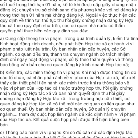
s
ố
t
huế tro
ng th
ờ
i hạn 01 n
ă
m, kể từ khi được c
ấ
p giấy ch
ứ
ng nhận
đ
ă
n
g k
ý
; chuy
ể
n trụ sở c
hí
nh
sa
ng địa phương
k
há
c
với
nơi
đăng ký
tr
ong
t
h
ờ
i hạn
01
năm m
à
kh
ôn
g đ
ăng
k
ý
. Ngo
à
i việc thực hiện các
quy
đ
ị
nh
về trình tự,
t
h
ủ t
ục thu h
ồ
i
giấ
y ch
ứ
ng nhận
đăn
g k
ý H
ợp
tác xã theo quy
đ
ịnh nh
ư
t
rê
n
,
các cơ quan nh
à
nước c
ó
thẩm
quy
ề
n ph
ả
i thực hiện các quy định sau
đâ
y
:
a) Cung c
ấ
p thông t
in
vi phạm: Trong quá
trìn
h quản lý, kiểm
tra
tình
hình hoạt động kinh doanh, n
ế
u phá
t
hiện Hợp
t
ác x
ã
c
ó
h
à
nh vi vi
phạm pháp luật nêu
t
r
ê
n,
Ủy
ban nh
â
n d
â
n c
ấ
p huyện, các S
ở,
ngành, c
ơ
quan
đ
iều tra, thanh
tra
chuyên ngà
n
h c
ó
trách nhiệm
đì
nh
c
h
ỉ
ngay hoạt động v
i
phạm
,
x
ử
lý theo th
ẩm
quy
ề
n và
thôn
g
bá
o
bằ
n
g văn b
ả
n cho
c
ơ qua
n
đăng k
ý
kinh doanh
H
ợp tác x
ã
;
b) Ki
ể
m tr
a,
xác minh
t
h
ô
ng tin vi phạm: Khi nhận
đ
ược t
hô
ng
t
in do
các tổ chức, cá nh
â
n phản
á
nh v
ề
vi phạm c
ủ
a Hợp
tá
c xã, n
ế
u xét
th
ấ
y c
ầ
n thi
ế
t ph
ả
i
t
i
ế
n hành x
á
c mi
n
h trước khi
ra
thông bá
o
v
ề
v
i
ệc v
i
phạm của Hợp
t
ác
xã
thuộc trường h
ợ
p thu h
ồ
i gi
ấ
y chứng
nhận đăng k
ý
Hợp tác x
ã
và ban hành quyết
đ
ịnh thu h
ồ
i g
iấ
y
chứng nhận đăng k
ý
H
ợ
p tác xã.
Tro
ng tr
ườn
g hợp cần thiết, cơ
quan
đă
ng ký Hợp tác x
ã
có t
h
ể mời
c
ác
cơ
quan c
ó li
ên quan như:
cơ quan thuế,
Ủy
ban
n
h
â
n d
â
n c
ấ
p huyện
,
S
ở
qu
ả
n
lý
chuyên
ngành,… tham dự cuộc h
ọ
p l
iê
n ngành
đ
ể xác định h
à
nh vi vi phạm
của Hợp tác x
ã
. K
ế
t qu
ả
cuộc họp ph
ả
i
đ
ược thể hiện b
ằ
ng
b
iên
b
ả
n
.
c) T
hôn
g bá
o
hành vi v
i
p
hạm
: Khi c
ó
đủ c
ă
n cứ x
á
c đ
ị
nh Hợp tác
xã thuộc
trườ
ng h
ợ
p
t
hu
h
ồi Giấy ch
ứ
ng nhận đăng ký H
ợ
p tác xã,