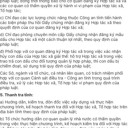
pháp lu
ật
; đồng thời
t
hông báo cho cơ quan đăng ký
H
ợp tác xã và
cá
c
c
ơ
quan có th
ẩ
m quyền
xử
lý hành vi v
i
phạ
m c
ủ
a
H
ợ
p
tá
c xã,
T
ổ
hợp
t
ác
;
c) Chỉ đạo các lự
c
lượng chức năng thuộc Công an t
ỉ
nh ti
ế
n
h
ành
các bi
ệ
n p
há
p
thu
hồi Gi
ấ
y chứng nh
ậ
n đăng k
ý
Hợp tác
xã
theo
q
u
y
ế
t định c
ủ
a cơ quan đăng ký Hợp tác x
ã
;
d
) Ch
ỉ đ
ạo phòng c
h
uy
ê
n m
ôn
c
ấ
p Gi
ấ
y chứng nhận
đăng
k
ý
mẫu
dấ
u cho
H
ợp tác x
ã
mộ
t
cách thuận lợi nh
ất,
theo q
u
y định của
pháp luật;
đ) Phối hợp vớ
i
cơ qua
n đ
ăng k
ý
Hợp tác x
ã tr
o
n
g việc xác nhận
h
ủ
y con d
ấ
u
của H
ợp tác x
ã
giải thể:
hỗ trợ
Hợp tác
xã tro
ng việc
trao
trả
con
d
ấ
u
cho đ
ố
i tượng quản
l
ý hợp pháp
,
th
ì
con d
ấ
u bị
chiế
m
đoạt, sử dụng trái quy định của p
h
áp
l
uậ
t;
Các
Sở,
ng
à
nh và tổ chức, c
á
nhân l
iê
n quan, có trách nh
iệm
ph
ối
h
ợ
p với
cơ
quan Cảnh
s
át
điều tr
a -
Cô
ng an
t
ỉnh trong qu
á trìn
h
điề
u tr
a,
x
ử l
ý các Hợp tác x
ã
, T
ổ
h
ợ
p tác vi phạm q
u
y định của
pháp luật.
5
.
Thanh tr
a tỉ
nh
:
a)
Hướn
g dẫn, kiểm tra, đ
ô
n đốc
việc
xâ
y
dựng và th
ự
c hiện
chương trình, k
ế ho
ạch
t
hanh tra
đố
i với Hợp tác x
ã
, Tổ hợp
tá
c tr
ê
n
đ
ịa
bà
n
t
ỉnh
the
o
quy định của pháp luật;
b) Tổ ch
ứ
c
hướ
ng d
ẫ
n cơ quan qu
ả
n lý nhà nư
ớ
c có th
ẩ
m quyền
tr
ong việc
thự
c hiện ch
ươn
g trình, k
ế h
oạch kiểm tra
đ
ối với Hợp tác