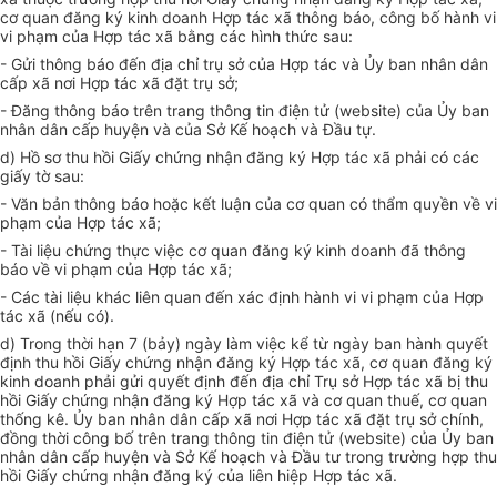
c
ơ quan đăng ký k
i
nh doanh
H
ợp t
á
c x
ã thô
ng bá
o
, c
ô
ng b
ố hà
nh vi
vi phạm
củ
a
Hợ
p tác x
ã
bằng
cá
c
hì
nh
t
hức sau:
- G
ử
i th
ô
ng b
á
o đến địa chỉ trụ sở của Hợp tác và Ủy ban nhân d
â
n
c
ấ
p x
ã
nơi Hợp tác xã đ
ặt
trụ s
ở
;
- Đăng th
ô
n
g
b
á
o tr
ê
n
tr
an
g
th
ô
ng
ti
n điện t
ử
(
w
eb
s
ite) của Ủy ban
nh
ân
dân cấp huyện và của S
ở
K
ế
hoạch và Đ
ầ
u tự
.
d)
Hồ
sơ
thu hồi
Gi
ấy
chứng nh
ậ
n
đă
ng ký Hợp tác x
ã
ph
ả
i
có
các
giấy tờ sau:
- V
ă
n b
ả
n
thông b
áo hoặc k
ế
t luận của
cơ
quan c
ó
thẩm quyền v
ề
vi
phạm của Hợp tác xã;
- Tài liệu chứn
g
thực việc cơ quan
đ
ăng ký kinh doanh
đ
ã th
ô
ng
b
á
o v
ề
v
i
phạm của Hợp t
á
c x
ã
;
- Các tài liệu khác liên q
u
an đ
ế
n
xác
định hành vi vi phạm của Hợp
t
ác xã
(nếu có).
d) Trong
t
h
ờ
i hạn 7
(b
ả
y)
ngày l
à
m
việc
k
ể từ
ng
à
y ban h
àn
h quyết
định thu
hồ
i Gi
ấ
y chứng nh
ậ
n đăng ký Hợp tác xã, cơ qu
a
n đăng ký
kinh doanh phải gửi quyết định
đến
đ
ị
a ch
ỉ
Trụ s
ở Hợ
p tác x
ã
bị
t
hu
hồi Giấy chứng nhận
đă
ng ký Hợp tác x
ã
và
cơ
qu
a
n thu
ế
, cơ quan
th
ố
ng k
ê
. Ủy ban nhân dân c
ấ
p x
ã
n
ơi
Hợp tá
c
x
ã
đặt trụ s
ở
ch
í
nh,
đ
ồ
ng thời c
ô
ng bố tr
ên
trang th
ô
n
g
tin
đ
iện t
ử (we
bsit
e
) của Ủy ban
nh
â
n
dâ
n cấp huyện và Sở K
ế h
oạch và Đầu
t
ư
tron
g
trườ
ng hợp thu
h
ồ
i Giấy
c
h
ứn
g
nh
ận đăn
g
k
ý
c
ủ
a l
iê
n h
i
ệp Hợp
t
á
c
x
ã
.