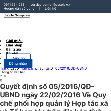
0971.654.238
service.center@caselaw.vn
Hướng dẫn sử dụng
|
Liên hệ
Toggle Navigation
Giới thiệu
Giải pháp
Bảng giá
Bài viết
Đăng ký
Đăng nhập
Trang chủ
Văn bản pháp luật
05/2016/QĐ-UBND
Thông tin văn bản
214
0
Quyết định số 05/2016/QĐ-
UBND ngày 22/02/2016 Về Quy
chế phối hợp quản lý Hợp tác xã