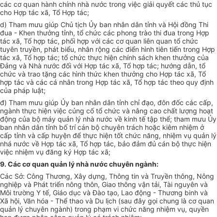
các cơ quan hành ch
í
nh nh
à
nước trong việ
c
giải quyết các thủ
t
ục
cho Hợp tác xã
,
T
ổ
Hợp tác
;
d) Tham
mưu
giúp Chủ
t
ịch Ủy ban nhân dân tỉnh và Hộ
i đ
ồng Thi
đua - Kh
e
n th
ưở
ng t
ỉnh,
t
ổ
chức các phong t
rà
o thi đua trong Hợp
tác x
ã
, T
ổ
h
ợ
p tác, phối hợp với các cơ quan li
ê
n quan tổ chức
tuyên truyền, ph
át
biể
u
, nhân rộng các đi
ể
n h
ì
nh tiên ti
ế
n trong Hợp
tác xã, T
ổ
hợp tá
c
; tổ chức thực hiện chính sách khen thưởng của
Đảng và Nh
à
nư
ớ
c
đố
i với Hợp tác
xã,
Tổ hợp tác; hư
ớ
ng
dẫ
n, t
ổ
ch
ứ
c và trao tặng c
ác
h
ì
nh
thứ
c khen thưởng cho
H
ợp tác x
ã,
Tổ
hợp tác và c
ác
cá nhân trong Hợp tá
c
xã, T
ổ
hợp tác theo quy định
của pháp luật;
đ) Tham mưu giúp Ủy ban nhân dân
t
ỉnh chỉ
đ
ạo, đ
ôn
đ
ố
c các c
ấ
p
,
ngà
nh thực hiện vi
ệ
c củng c
ố
tổ chức và nâng
cao
chấ
t l
ượng hoạt
động của bộ m
á
y quản lý nh
à
nước về k
i
nh tế tập th
ể
;
t
ham mưu Ủy
ban nhân d
â
n tỉnh bố trí cán bộ chuyên trách hoặc kiêm nhiệm
ở
cấp t
ỉnh
và c
ấ
p
h
uy
ệ
n
đ
ể thực hiện tốt chức n
ă
ng, nhiệm vụ quản
l
ý
nhá
n
ước về Hợp tác x
ã,
Tổ hợp
t
ác, b
ả
o
đả
m
đ
ủ cán bộ thực hiệ
n
việ
c
nhiệm vụ đ
ă
ng ký Hợp tác x
ã;
9.
Các
cơ
quan quản
lý nhà
nước c
huyên
ngành:
Các Sở: Công T
hươn
g, X
â
y
d
ựng, Th
ô
ng tin và
T
ruy
ề
n th
ôn
g, N
ô
ng
nghiệp và Phát tri
ể
n n
ôn
g th
ô
n, Gi
a
o thông vận tải, T
à
i nguyên và
M
ôi
trư
ờ
ng Y tế, Giáo dục và
Đà
o
t
ạo, Lao động - Thương binh và
Xã hội, Văn h
ó
a - Th
ể
thao và D
u
lịch
(sau
đây g
ọ
i chu
n
g l
à cơ
q
u
an
q
uả
n l
ý
chuyên ngành) trong phạm vi chức n
ăng
nhi
ệ
m vụ, quy
ề
n