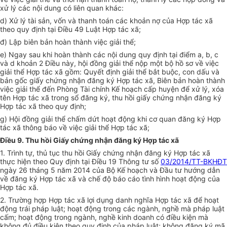
xử lý các nội dung c
ó liê
n quan kh
á
c:
d
) Xử lý tà
i sả
n, vốn và thanh to
á
n các kh
o
ản n
ợ
của Hợp tác x
ã
theo quy định tại
Điều
49 L
u
ậ
t
Hợp tác xã;
đ) Lập biên b
ả
n hoàn th
à
nh việc gi
ả
i
t
hể;
e
) Ngay sau khi h
o
àn thà
n
h
các
nội
d
ung quy
định
tại điểm
a
, b
,
c
và d k
h
oản 2 Đi
ề
u n
à
y
,
hội đồng gi
ả
i th
ể
nộp một bộ h
ồ
s
ơ
v
ề
việc
giải thể Hợp tác
xã
gồm: Quy
ế
t
địn
h gi
ả
i
t
h
ể
b
ắt
buộc, con d
ấ
u và
b
ả
n
gố
c gi
ấ
y chứng nhận
đă
ng ký
H
ợp tác xã, Bi
ê
n
b
ản h
oàn
th
à
nh
việc giải thể
đ
ến Phòng Tài chính K
ế
hoạch cấp huyện đ
ể
xử
l
ý, x
ó
a
tên Hợp tác
xã
trong s
ổ đ
ăng k
ý, th
u
h
ồi g
iấ
y ch
ứ
ng nhận
đăn
g
ký
Hợp tác xã theo quy
đị
nh;
g) Hội
đ
ồng giải
t
h
ể
chấm dứt hoạt động khi
cơ
quan
đă
ng ký Hợp
tác x
ã
th
ô
ng bá
o
về việc giải thể H
ợ
p
tá
c xã
;
Điều 9. Thu hồi Giấy chứng nhận đăng ký Hợp tác xã
1. Trìn
h
tự
,
thủ tục thu hồi Gi
ấ
y chứn
g
nhậ
n
đ
ă
ng ký Hợp tác
x
ã
thự
c h
iện t
heo Qu
y định tại Điều 19 Th
ô
ng tư
số
03/2014/TT-BKHĐT
ng
à
y 26 tháng 5
năm
2014 của Bộ Kế hoạch v
à
Đ
ầ
u
tư
hướng d
ẫ
n
v
ề đ
ă
n
g ký Hợp tác xã và ch
ế đ
ộ báo c
á
o t
ì
nh h
ì
nh hoạt động của
Hợp tác xã.
2. Trường hợp Hợp tác xã lợi dụng danh nghĩa Hợp
t
ác xã
đ
ể hoạt
động
tr
ái pháp luật; hoạ
t đ
ộn
g t
r
o
ng các ng
à
nh
,
nghề m
à
pháp luật
cấm; hoạt động trong ngành, nghề kinh d
o
a
n
h có đ
iề
u kiện m
à
không
đ
ủ đi
ều
kiện theo quy
đ
ị
nh
của ph
á
p luật; không
đă
ng k
ý
m
ã