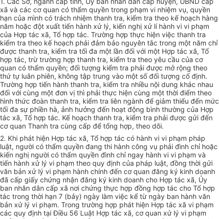
1. Các S
ở
, ng
à
nh c
ấ
p t
ỉ
nh, Ủy ban nh
â
n d
â
n cấp huyện, UBND c
ấ
p
x
ã
và các
cơ
quan có thẩm q
u
yền trong phạm vi nh
i
ệm vụ, quyền
hạn
của mình
c
ó
trách
n
hi
ệ
m tha
n
h tra, kiểm
tr
a
t
heo kế hoạch h
à
ng
n
ă
m hoặc đột xu
ất
ti
ến
hành xử lý, k
iế
n ngh
ị
xử lí hành vi vi ph
ạ
m
c
ủ
a Hợp tác x
ã
, Tổ hợp tác. T
rườ
ng hợp thực hiện việc
t
hanh tr
a
ki
ể
m tra theo k
ế
h
o
ạch ph
ả
i đ
ả
m bả
o n
g
u
y
ê
n t
ắ
c trong
m
ộ
t
năm ch
ỉ
được thanh tra, kiểm
t
ra t
ố
i đa m
ộ
t lần đối với một Hợp t
á
c xã, T
ổ
h
ợ
p tác, trừ trường hợp thanh tra
,
ki
ể
m
tr
a t
h
e
o
y
ê
u cầu của cơ
qua
n
có
t
h
ẩm
quyền; đ
ối
tượng ki
ể
m tra ph
ả
i được
mở rộ
ng theo
thứ tự luân ph
iên
, kh
ô
ng tập
tr
ung vào mộ
t
s
ố đối t
ượng cố định.
Tr
ường
h
ợ
p t
iế
n
h
ành thanh tra, ki
ể
m tra nh
iề
u nội dung kh
á
c nhau
đố
i v
ớ
i cù
n
g một
đơ
n vị thì ph
ả
i thực
h
iện cù
ng
một thời điểm t
h
eo
hình thức
đoàn thanh
tra, kiểm tra liên
ngành để giảm thiểu đến mức
tối đa sự phiền hà, ảnh hưởng đến hoạt
động bình thư
ờ
ng của Hợp
tác x
ã
, T
ổ
hợp t
ác.
K
ế
hoạch
thanh
tra, kiểm tra phải
đư
ợ
c
g
ử
i đ
ế
n
cơ quan Thanh
tra
c
ù
ng cấp để tổng hợp, theo d
õ
i
.
2
.
Khi phát hiện Hợp t
á
c xã
,
T
ổ
hợp
t
ác
có
h
à
nh vi vi phạm pháp
luật, ng
ườ
i c
ó
thẩm quy
ền đ
a
n
g thi
hà
nh c
ô
ng vụ ph
ả
i đ
ì
nh ch
ỉ
hoặc
ki
ế
n nghị ngườ
i
c
ó
thẩm quy
ề
n
đì
nh ch
ỉ
ngay hành vi vi p
h
ạm và
t
i
ế
n hành x
ử
l
ý
vi phạm theo quy định của pháp luật,
đ
ồng thời gửi
v
ă
n b
ả
n xử lý vi phạm h
à
nh ch
í
nh
đến
c
ơ
quan đăng k
ý
kinh doanh
đã c
ấ
p gi
ấ
y chứng nhận
đ
ăng ký kinh doanh ch
o
Hợp tác xã, Ủy
ban nhân d
â
n c
ấ
p x
ã
n
ơi
chứng thực hợp
đồ
ng hợp t
á
c cho Tổ hợp
tác
tr
on
g t
h
ờ
i
h
ạn 7 (b
ả
y) ng
à
y l
à
m v
iệ
c
kể từ
ngày
b
an hành v
ă
n
b
ả
n xử lý vi phạm. Trong trường hợp phát hiện Hợp tác x
ã
vi phạm
các q
u
y
đ
ịnh
tại Đ
i
ề
u 56 Luật Hợp t
ác
x
ã
,
cơ
quan x
ử
lý vi phạ
m