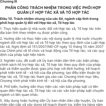
Chương III
PHÂN CÔNG TRÁCH NHIỆM TRONG VIỆC PHỐI HỢP
QUẢN LÝ HỢP TÁC XÃ VÀ TỔ HỢP TÁC
Điều 10. Trách nhiệm chung của các Sở, ngành cấp tỉnh trong
phối hợp quản lý đối với Hợp tác xã, Tổ hợp tác
1. Thực hiện quản
lý nhà nước
đ
ố
i v
ớ
i H
ợ
p tác x
ã,
T
ổ
hợp t
á
c tr
ên
đ
ịa bàn t
ỉ
nh theo nhiệm vụ
đ
ược ph
â
n c
ô
ng.
2. H
ướn
g
dẫn
và th
ự
c hiện các nộ
i
dun
g
qu
ả
n lý nhà
nước
chuyên
ngành đ
ố
i với Hợp tác xã và T
ổ
hợp tác
t
heo q
u
y
đị
nh
c
ủa Luật Hợp
tác xã, Nghị định s
ố 1
51/20
0
7/N
Đ-
CP ngày 10 th
á
ng 10 n
ă
m 2
00
7
của Chính phủ về
tổ
chứ
c
v
à
hoạt động của T
ổ
hợp tác; và các quy
định của pháp luật hiện h
à
nh.
3. Nghiên cứu,
đề
xu
ất với
Ủy ban nhân d
â
n
tỉ
nh các biện pháp;
chính sách h
ỗ
trợ Hợp tác x
ã
, Tổ hợp
t
ác the
o
quy
đ
ịnh của pháp
luật và thẩm quyền
đ
ược giao ph
ù
hợp v
ớ
i định hư
ớ
ng, kế hoạch
phát tri
ể
n kinh
tế
-
xã
hội của
đị
a phương; tạo đi
ề
u kiện thuận lợ
i
H
ợ
p tác xã,
Tổ
hợp tác tham gia vào các Ch
ư
ơng trình mục tiêu,
Chương
trìn
h phát tri
ể
n kin
h
t
ế
- xã hội của đ
ị
a phương.
4. Ph
ổ
b
iế
n, hướng d
ẫ
n thực hiện c
á
c v
ă
n b
ản
pháp
l
u
ật
c
ó
liên
quan đến Hợp tác
xã
, T
ổ
hợp t
á
c và các văn bản pháp luật chuy
ê
n
ngành có li
ên
quan
k
hác
.
5. X
â
y
d
ựng hoặc hư
ớ
ng d
ẫ
n
Ủy
ban nhân dân cấp huyện,
Ủ
y ban
nhân dân c
ấ
p
xã
x
â
y dựng kế
h
oạch
t
hanh tra, kiểm tra hàng n
ăm