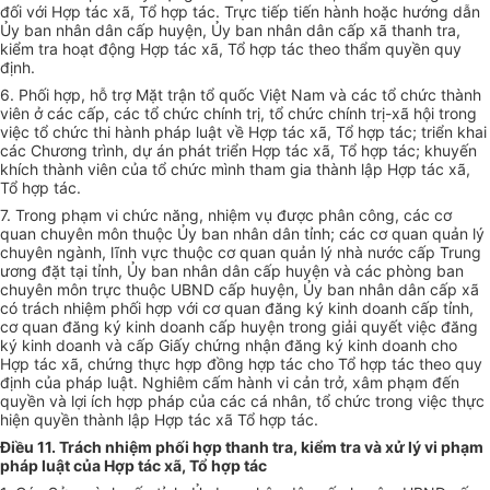
đ
ối
v
ớ
i Hợp
t
ác xã
,
T
ổ
hợp tác
.
Trực tiếp tiế
n
hành hoặc h
ướn
g dẫn
Ủ
y ban nhân
dâ
n cấp h
u
yện
,
Ủy ban nhân dân cấp x
ã
thanh
tr
a,
kiểm tra hoạt động Hợp tác xã, T
ổ
hợp t
á
c
t
h
e
o th
ẩ
m quy
ền
quy
định.
6. Phối hợp, h
ỗ
trợ Mặt trận tổ qu
ố
c Việt Nam và các
tổ
chức
thà
nh
vi
ê
n
ở
các cấp,
cá
c tổ chức chính tr
ị
, t
ổ
chức ch
í
nh trị-x
ã h
ội trong
việc tổ chức thi hành pháp luật về Hợp t
á
c
xã
,
Tổ
hợp tác
; t
ri
ển
khai
các Ch
ư
ơng trình, dự á
n
ph
át
tr
iển
Hợp tác x
ã
, Tổ h
ợ
p t
á
c; khuyến
khí
c
h thà
n
h viên
c
ủa t
ổ
c
hứ
c m
ì
nh tham gia thành lập Hợp tác
xã
,
T
ổ
hợp
tá
c.
7. Trong phạ
m
vi c
hứ
c n
ă
ng, nhiệm
vụ được
phân
côn
g, các cơ
quan ch
u
y
ên
m
ô
n thuộc Ủy ban nhân d
â
n tỉnh; các c
ơ
quan quản
lý
c
huyên ngành,
lĩ
nh
vực
thuộc
cơ
quan quản
l
ý
n
h
à
n
ước
c
ấ
p Trung
ươ
ng đặt tại tỉnh, Ủy ban
nhân
dân c
ấ
p huyện và các ph
ò
ng ban
chuyên m
ô
n trực thuộc U
B
ND cấp huyện
, Ủ
y
ban
nh
â
n dân c
ấ
p x
ã
có tr
ách nhiệm phối hợp với cơ quan
đă
n
g
k
ý
k
i
nh doanh c
ấ
p
tỉ
nh,
cơ
quan đăng
ký
k
i
nh doanh cấp huyện
trong
gi
ả
i q
uyết
việc đ
ă
ng
ký
k
i
nh doanh và c
ấ
p Giấy chứng nhậ
n đ
ăng k
ý
kinh doanh
c
ho
Hợp tác x
ã
, chứng thực
hợp đồng hợp tác
cho Tổ hợp tác theo quy
đ
ị
n
h c
ủ
a pháp luật. Nghi
ê
m c
ấ
m hành vi cản trở, x
â
m phạm đ
ế
n
quyền và lợi ích hợp pháp của các cá nh
â
n, t
ổ
ch
ức
t
ro
ng việc thực
hiện quy
ề
n th
à
nh lập Hợp tác x
ã
T
ổ
hợp t
á
c.
Điều 11. Trách nhiệm phối hợp thanh tra, kiểm tra và xử lý vi phạm
pháp luật của Hợp tác xã, Tổ hợp tác