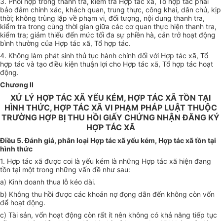
3. Phối hợp trong thanh tra, kiểm tra Hợp tác x
ã
, Tổ hợp tác phải
b
ả
o đ
ả
m chính xác, khách quan,
t
rung thực,
côn
g khai, dân chủ
, kị
p
t
h
ờ
i; không trùng
l
ặp v
ề
phạm vi, đối t
ư
ợng, nội dung thanh tra,
ki
ể
m tr
a
trong cùng th
ời
gian giữa các
c
ơ qua
n
thực h
iệ
n thanh tra,
kiểm tra; giảm thiểu đ
ế
n mức tối đa s
ự
phi
ề
n h
à,
cản
trở
hoạ
t đ
ộng
b
ì
nh th
ườn
g c
ủ
a H
ợ
p t
á
c
xã,
Tổ hợp tác
.
4. K
hô
ng làm phát s
in
h
thủ
tục hành chính đ
ố
i với Hợp tác x
ã
, T
ổ
hợp
tác
và
tạo
đi
ề
u kiện thu
ậ
n lợi cho Hợp tác x
ã
, T
ổ
hợp
t
ác hoạ
t
độ
n
g.
Chương II
XỬ LÝ HỢP TÁC XÃ YẾU KÉM, HỢP TÁC XÃ TỒN TẠI
HÌNH THỨC, HỢP TÁC XÃ VI PHẠM PHÁP LUẬT THUỘC
TRƯỜNG HỢP BỊ THU HỒI GIẤY CHỨNG NHẬN ĐĂNG KÝ
HỢP TÁC XÃ
Điều 5. Đánh giá, phân loại Hợp tác xã yếu kém, Hợp tác xã tồn tại
hình thức
1. Hợp t
á
c xã được
co
i
l
à yếu kém l
à
n
hữn
g Hợp tác xã hi
ện
đang
tồn tại một trong những v
ấ
n
đề
như sau:
a) Kinh doa
n
h thua
lỗ
ké
o
d
à
i
.
b) Kh
ô
n
g
t
h
u h
ồ
i được các khoản nợ đọ
n
g d
ẫ
n đến kh
ôn
g còn vốn
để hoạt đ
ộ
ng.
c) Tài sản
,
vố
n
hoạt động còn r
ấ
t ít nên kh
ô
ng c
ó
khả n
ă
ng
t
i
ếp
tục