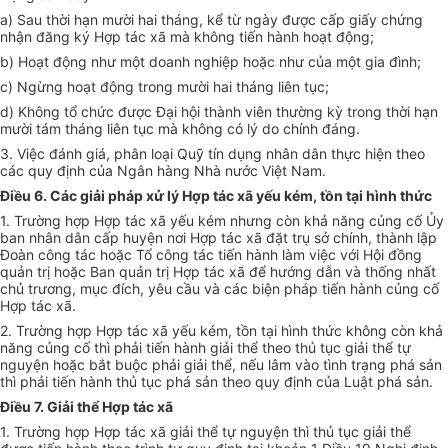
a) Sau thời hạn m
ư
ời hai th
á
ng,
kể
t
ừ
ng
ày
được cấp gi
ấ
y chứng
nh
ậ
n đăng ký Hợp tác x
ã
m
à
kh
ô
ng ti
ế
n hành hoạt động
;
b) Hoạt
độ
n
g
như m
ộ
t doanh nghiệp h
o
ặc như của một
g
ia
đì
nh;
c) Ngừn
g
hoạt động trong mư
ời
ha
i t
h
á
ng
l
i
ê
n tục;
d) Kh
ô
ng tổ chức
đ
ược Đại hội
th
ành viên thường k
ỳ tr
ong
thời
hạn
mười t
á
m tháng
liê
n
t
ục mà kh
ô
ng có lý do ch
í
nh
đ
án
g
.
3. V
iệ
c
đá
nh giá, ph
â
n loại Qu
ỹ
t
í
n d
ụ
ng nhân dân thực hiện
theo
các quy đ
ịn
h của Ng
â
n hàng N
hà
nước Việt Nam.
Điều 6. Các giải pháp xử lý Hợp tác xã yếu kém, tồn tại hình thức
1. Tr
ườ
ng hợp Hợp tác x
ã
y
ế
u kém
nhưn
g còn
k
hả n
ăn
g c
ủ
ng
cố
Ủy
ban nh
â
n d
â
n c
ấ
p huyện nơi Hợp tác xã
đ
ặt trụ s
ở
chính, thàn
h l
ập
Đo
à
n c
ô
ng tác hoặc T
ổ
c
ô
ng t
á
c t
iến
h
à
nh l
à
m vi
ệ
c v
ớ
i Hội đồng
quản tr
ị
hoặc Ban qu
ả
n tr
ị
Hợp tác xã
để
hướng dẫn
và
th
ố
ng nhất
ch
ủ t
rư
ơ
ng, mục đí
ch
,
yê
u cầu và cá
c
b
i
ệ
n
pháp
tiến
hành c
ủ
ng c
ố
H
ợ
p
t
ác x
ã
.
2. Trư
ờ
ng h
ợ
p Hợp tác
xã
yếu kém, t
ồ
n tạ
i
hình thức kh
ô
ng còn khả
năng củng c
ố
thì ph
ả
i ti
ế
n
hà
nh giải thể th
eo
thủ tục giải thể
t
ự
nguy
ệ
n hoặc b
ắ
t buộ
c
phải g
i
ả
i t
hể, n
ếu
lâm và
o t
ình tr
ạ
ng ph
á
s
ả
n
t
hì ph
ả
i ti
ến
hành
t
hủ tục phá s
ả
n theo quy định của L
uật
ph
á
sản.
Điều 7. Giải thể Hợp tác xã
1. Trư
ờ
ng hợp Hợp
tá
c xã giải thể tự nguyện th
ì
th
ủ
t
ụ
c gi
ải
th
ể