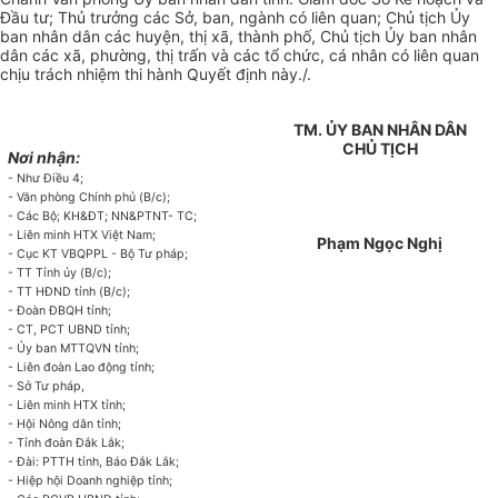
Đầu
tư
; Th
ủ
t
rưở
ng các S
ở
, ba
n
, ngành có
liên
quan; Ch
ủ
tịch Ủy
ban nhân dân các huyện, thị x
ã,
thành ph
ố
, Chủ tịch Ủy ban nhân
d
â
n
c
ác x
ã
, p
h
ư
ờ
ng, th
ị trấ
n v
à
c
á
c t
ổ c
hứ
c
, cá nh
â
n c
ó
li
ê
n quan
chịu trách nhiệm thi h
à
nh Quy
ế
t đ
ịn
h n
à
y./
.
TM. ỦY BAN NHÂN DÂN
CHỦ TỊCH
Nơi nhận:
- Như Điều 4;
- V
ăn
ph
òng
Chính p
h
ủ
(B/c
);
- C
ác
Bộ; K
H
&ĐT; NN
&PTNT
- TC
;
- L
iê
n minh HTX Vi
ệt
Nam
;
Phạm Ngọc Nghị
- Cụ
c
KT VBQPP
L - B
ộ Tư ph
á
p
;
- TT T
ỉ
nh
ủ
y (B/c);
-
TT H
Đ
ND t
ỉn
h (B/c);
-
Đ
o
à
n
Đ
BQH t
ỉ
n
h;
- CT
,
PCT
U
BND tỉnh;
- Ủy ban MTTQVN t
ỉ
nh;
- Li
ê
n
đ
o
à
n Lao động
tỉ
nh
;
- S
ở
Tư pháp,
- Li
ê
n minh HTX t
ỉ
nh;
-
Hội N
ôn
g
d
ân t
ỉ
nh;
-
Tỉnh đoàn Đắk
L
ắk
;
- Đ
ài
: P
TT
H t
ỉ
nh
, Bá
o Đ
ắ
k L
ắk
;
- Hiệp
h
ội Doanh nghiệp t
ỉ
nh;