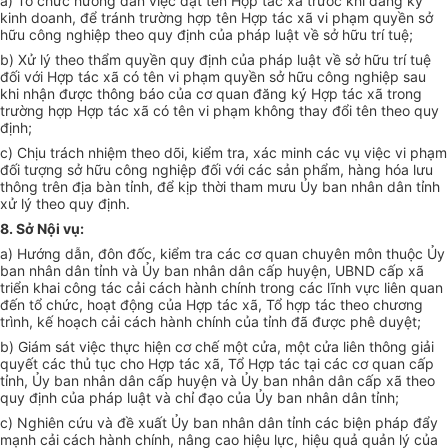
a) Tổ chức hư
ớ
ng d
ẫ
n việc đặt
tên
Hợp
tá
c x
ã trước
khi
đă
ng k
ý
kinh doanh,
để
tránh
trường hợp
tên Hợp tác
x
ã v
i
phạm quy
ề
n s
ở
h
ữu công nghiệp theo quy định của pháp luật về sở
hữu
trí t
u
ệ;
b) X
ử
lý t
he
o
t
hẩ
m
q
u
y
ề
n quy định c
ủa
pháp luật về s
ở
hữu tr
í tuệ
đối vớ
i
Hợp tác xã có t
ê
n
vi
phạm quyền s
ở
h
ữ
u công nghiệp sau
kh
i
nh
ậ
n được thông b
á
o của
c
ơ quan
đă
ng ký
Hợp
tác xã trong
trư
ờ
ng h
ợp
H
ợ
p t
á
c x
ã
c
ó
t
ê
n vi phạm kh
ô
n
g
thay đ
ổi
tê
n
theo quy
định;
c) Chịu trách
n
h
i
ệm
theo
d
õ
i, kiểm
t
r
a, xá
c minh các vụ việc v
i
phạm
đ
ố
i
t
ượng s
ở
hữu công nghiệp đối với c
á
c s
ả
n ph
ẩ
m, h
à
ng h
ó
a
l
ưu
th
ô
ng
t
r
ê
n đ
ị
a bàn tỉnh,
để
k
ị
p th
ờ
i tham m
ư
u Ủy ban nh
â
n dân t
ỉ
nh
x
ử
lý
t
heo quy
đ
ị
n
h
.
8.
Sở Nội
v
ụ
:
a) H
ướn
g dẫ
n
, đ
ô
n
đ
ốc, kiểm tra các c
ơ
q
u
an c
h
uy
ê
n m
ô
n
thuộ
c Ủy
ban nh
â
n
dâ
n tỉnh và Ủy ban nhân dân c
ấ
p huyện, UBND cấp xã
tr
i
ể
n khai c
ô
ng tác c
ả
i cách hành ch
í
nh tro
n
g các l
ĩ
nh vực l
iê
n quan
đ
ế
n
tổ c
hức, hoạt động của Hợp tác
x
ã,
Tổ
hợp tác theo chương
trình, kế hoạch cải c
á
ch hành ch
í
nh của t
ỉ
nh đ
ã đư
ợc phê duyệt;
b) Giám sá
t
việc thực hi
ện
cơ ch
ế
một c
ửa
, mộ
t
c
ử
a liên th
ô
ng giải
quy
ế
t các th
ủ
tục cho Hợp t
á
c
xã
, T
ổ H
ợp tác tại các
cơ
quan cấp
t
ỉ
nh,
Ủ
y
b
an nhân dân cấp h
u
yện và Ủy ban nhân dân cấp x
ã
theo
quy định c
ủ
a pháp luật v
à
ch
ỉ
đạo của Ủy ban nh
â
n d
â
n tỉnh;
c) N
g
hi
ên
c
ứ
u và đ
ề
xuất Ủy ban nh
â
n
dân tỉ
nh các biện pháp
đ
ẩy
mạnh c
ả
i cách hành ch
í
nh, n
ân
g cao hiệu lực, hiệu qu
ả
qu
ả
n lý của