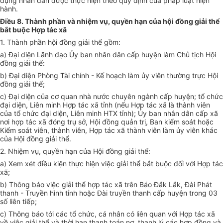
dụng nh
â
n d
â
n được thự
c
hiện theo qu
y
đ
ị
nh của pháp
lu
ật hiện
h
ành.
Điều 8. Thành phần và nhiệm vụ, quyền hạn của hội đồng giải thể
bắt buộc Hợp tác xã
1
. Thành ph
ầ
n hội đồng
giải
th
ể
gồm:
a) Đại diện L
ãnh
đ
ạ
o Ủy ban nh
â
n d
â
n cấp huyện làm Chủ tịch Hội
đ
ồ
ng giải thể:
b)
Đ
ại diện Ph
ò
ng Tài chính - Kế hoạch làm ủy viên thường trực Hội
đ
ồ
ng giải
thể;
c) Đại diện của c
ơ
quan nh
à
nước chuyên ng
à
nh cấp huyện; tổ chức
đại diện, Liên minh Hợp tác xã
t
ỉnh
(
nếu Hợp
t
ác x
ã là
th
à
nh viên
của t
ổ
chức
đ
ại diện, Li
ê
n minh HTX t
ỉ
nh); Ủ
y
ba
n
nh
â
n dân c
ấ
p xã
nơi h
ợ
p t
á
c xã đ
ó
ng trụ sở
,
Hộ
i
đồng quản trị, Ban ki
ể
m
so
át hoặc
Kiể
m soát
viên
,
t
hàn
h
viên, Hợp tác
xã thàn
h vi
ên
l
à
m ủy vi
ê
n khác
của Hội
đ
ồng giải t
h
ể.
2
.
Nhi
ệ
m vụ, quyền hạn củ
a
Hội đ
ồ
n
g
gi
ả
i thể:
a
) Xem xét
đ
iều k
iệ
n thực h
iệ
n việc
giải
thể b
ắt
buộc đối với Hợp tác
xã;
b) Thô
n
g báo việc giải thể hợp tác
x
ã tr
ê
n B
á
o Đắk L
ắ
k
,
Đ
à
i Phát
thanh
-
Truyền hìn
h
t
ỉ
nh hoặc Đài truyền thanh cấp huyện trong 03
s
ố
li
ê
n tiếp;
c
)
Th
ô
ng báo t
ớ
i các t
ổ c
hức, cá nh
â
n có li
ê
n quan với Hợp
t
á
c xã
v
ề
việc giải thể và thời
h
ạn thanh t
oán
nợ
,
thanh lý các hợp
đồng và