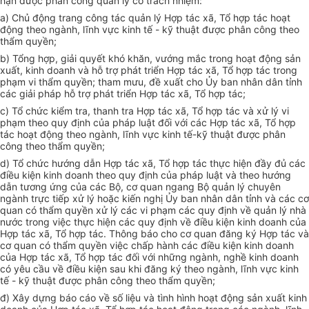
hạn được ph
â
n c
ô
ng qu
ả
n lý c
ó
trách nhiệm:
a) Chủ động trang c
ô
ng tác quản
lý
Hợp tác xã
,
Tổ hợp tác hoạt
động theo ngành, lĩnh v
ự
c k
in
h t
ế
- kỹ thuật
đ
ư
ợ
c ph
â
n c
ô
ng theo
th
ẩ
m quy
ền;
b) T
ổ
ng h
ợ
p, gi
ả
i quy
ế
t kh
ó
kh
ă
n,
vướn
g mắc trong hoạt động s
ả
n
xuất, kinh
do
anh và hỗ trợ ph
át t
ri
ể
n Hợp tác x
ã
, T
ổ
h
ợ
p
t
ác
tro
ng
phạm vi th
ẩ
m quy
ề
n; tham
m
ưu
,
đ
ề
xuất cho Ủy ban nhân dân t
ỉ
nh
c
ác
giải pháp
hỗ
tr
ợ
phát tri
ể
n Hợp tác x
ã,
T
ổ
hợp tác;
c) T
ổ
ch
ứ
c kiểm
tr
a, thanh
t
ra Hợp tác xã, Tổ hợp tác và xử
lý
vi
phạm
t
heo quy
đ
ịn
h
của pháp
l
uậ
t
đối với các H
ợ
p tác xã, Tổ hợp
tác hoạt động theo ngành, l
ĩn
h vực k
i
nh tế-kỹ thuật được phân
c
ô
ng
th
eo th
ẩ
m
quyền;
d) T
ổ
ch
ứ
c
h
ướng
d
ẫn Hợp tác xã, T
ổ
h
ợ
p tác thực hiện đầy
đủ
cá
c
đ
iều kiện kinh doa
n
h t
h
e
o
quy định của pháp luật và theo h
ướn
g
d
ẫ
n t
ươn
g
ứ
ng của các Bộ, cơ quan ngang Bộ qu
ả
n lý chuyên
ngành
t
rự
c tiếp xử l
ý
hoặc ki
ế
n nghị Ủy ban nh
â
n d
â
n
tỉ
nh và các c
ơ
qua
n
c
ó t
h
ẩ
m quy
ề
n x
ử lý cá
c vi phạm các quy định về quản lý nhà
nước
t
rong việc thực hiện các quy đ
ị
nh v
ề
đi
ều
kiện kinh doanh c
ủ
a
Hợp t
á
c
x
ã
,
T
ổ
h
ợ
p
tác.
Thông
báo
ch
o
cơ quan đăng k
ý
Hợp tác và
c
ơ
quan có thẩm quyền việc ch
ấ
p hành các đ
iề
u kiện kinh doanh
của Hợp tác x
ã
,
Tổ
h
ợ
p tác
đố
i với những ngành, ngh
ề
kinh doanh
c
ó yê
u cầu
về
đ
iều
kiện sau khi đăng ký theo ngành, lĩn
h
vực kinh
t
ế
- k
ỹ
thuật đ
ượ
c ph
â
n công theo th
ẩ
m quyền;
đ) Xây dựng b
á
o c
á
o về s
ố
liệu v
à
t
ì
nh h
ì
nh
h
oạt động sản xu
ất
k
i
nh