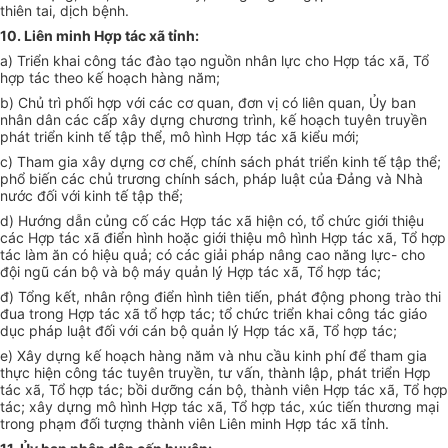
thiên
t
ai, dịch bệnh.
10. Liên m
i
n
h Hợ
p tác x
ã
t
ỉ
nh:
a
) Triển kh
a
i c
ô
ng tác đ
à
o tạ
o
nguồn nh
ân l
ực cho Hợp
t
á
c
x
ã
, T
ổ
hợp tác
t
h
eo
k
ế
h
o
ạch h
à
ng năm;
b) C
hủ
tr
ì
phối h
ợ
p với c
á
c cơ quan, đơ
n
vị c
ó
li
ê
n quan, Ủy ban
nhâ
n d
ân
các cấp xây
d
ựng ch
ư
ơng trình, kế hoạch tuyên truyền
phát triển k
in
h t
ế t
ập th
ể,
m
ô
hình Hợp tác xã kiểu mới;
c) Tham gia xây d
ự
ng cơ
chế
, chính sách phát triển kinh t
ế
tập thể;
phổ b
iế
n các ch
ủ
t
rương
ch
í
nh sách, pháp luật của Đ
ả
ng và Nh
à
nư
ớ
c đ
ố
i
vớ
i kinh t
ế t
ập t
hể;
d) Hướng
dẫ
n củn
g
c
ố
các Hợp tác x
ã
hiện
có
, t
ổ
chức
gi
ới thiệu
các Hợp tác x
ã
đi
ể
n h
ình ho
ặc giới thiệu m
ô
h
ì
nh Hợp tác x
ã,
T
ổ
hợp
tác làm ă
n có hi
ệ
u qu
ả
; có các giải pháp nâng cao n
ă
ng
l
ực- cho
đ
ội ngũ cán bộ và bộ máy quản
lý
H
ợ
p tác xã, T
ổ
hợp
tá
c;
đ) Tổ
n
g kết, nh
â
n rộng đi
ể
n h
ì
nh
tiên tiến,
ph
á
t độn
g
p
h
ong trào thi
đ
ua tro
n
g Hợp tác x
ã t
ổ hợp tác; t
ổ
ch
ứ
c triển khai c
ôn
g tác gi
á
o
dục pháp luật
đ
ối với cán bộ qu
ả
n lý Hợp tác
xã
, T
ổ h
ợp t
á
c;
e) Xây
d
ựng k
ế
hoạch hàng năm và nhu cầu
ki
nh phí
để tham
gia
th
ực hiện công tác tuyên truyền, tư vấn, thà
nh lập
,
phá
t
triển Hợp
tác xã, Tổ h
ợ
p t
ác
; b
ồ
i d
ưỡn
g c
á
n bộ
,
th
à
nh vi
ê
n Hợp tác x
ã
, T
ổ
hợp
tác; x
â
y dựng m
ô
hình Hợp tác xã,
Tổ
hợp tác, x
ú
c ti
ế
n thư
ơn
g mại
tr
ong phạm đối
tượng
th
à
nh viên Liên min
h
Hợp tác
xã tỉ
nh
.