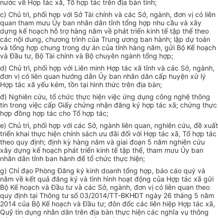
nước
về
Hợp
t
ác
xã
, Tổ hợp tác trên địa bàn t
ỉ
nh;
c) Chủ trì, p
hối h
ợp với Sở Tài chính và các
Sở
, ngành, đơn vị
có
liên
quan tham mưu Ủy ban nhân dân
tỉ
nh tổng h
ợ
p
nhu
c
ầ
u và x
â
y
dựng k
ế
h
o
ạch
hỗ trợ hàng
năm v
ề
phát
tr
i
ể
n ki
n
h t
ế
tập th
ể
theo
các nội dung, chương trình của Trung ương ban h
à
nh; lập dự toán
v
à
tổng hợp chung
tro
ng d
ự
án
c
ủa t
ỉ
nh h
à
ng
nă
m, gử
i
Bộ Kế hoạch
và Đầu t
ư
, Bộ T
à
i chính v
à
Bộ c
h
uyên ng
à
nh t
ổ
ng h
ợ
p;
d) Chủ tr
ì,
ph
ố
i hợp với L
i
ên minh Hợp
tá
c
xã
t
ỉ
nh và các S
ở,
ngành
,
đơ
n v
ị
c
ó l
i
ê
n quan hư
ớ
ng
dẫn
Ủy ban nh
â
n dân cấp huyện x
ử l
ý
Hợp tác x
ã
yếu kém, tồn tại hình
t
h
ứ
c tr
ê
n đị
a
b
à
n
;
đ) Nghiên c
ứ
u, tổ chức thực hiện
vi
ệ
c
ứng dụng
công
nghệ thông
tin t
ron
g việc cấp Gi
ấ
y chứng nhận đăng k
ý hợ
p tác
xã
; chứng thực
hợp đ
ồ
ng hợp tác ch
o
T
ổ
h
ợ
p t
á
c;
e) Chủ trì, phối hợp với các S
ở,
ngành
li
ên quan, nghiên cứu, đề x
uất
triể
n khai
thực hiện
ch
í
nh sách ưu đ
ã
i đ
ố
i với Hợp tác x
ã
,
Tổ
hợp tác
theo quy định; định k
ỳ
h
à
ng năm và giai đoạn 5 n
ă
m nghiên cứu
xây dựng k
ế
hoạch phát triển kinh t
ế
tập thể, tham mưu Ủy ban
nh
â
n
dâ
n tỉnh ban hành đ
ể
t
ổ
chức thực hi
ệ
n
;
g
) Ch
ỉ đ
ạo Ph
ò
ng Đăng
ký
kinh d
oa
nh tổng h
ợ
p, báo cáo qu
ý
và
năm về
kế
t quả đ
ă
ng ký và t
ì
nh h
ì
nh hoạt động của H
ợ
p t
á
c x
ã
gửi
Bộ Kế hoạch v
à
Đ
ầ
u tư v
à
các S
ở
, ngành, đơn vị có liên qua
n
theo
quy định tại
T
h
ô
ng
tư số
03/20
1
4/TT
-
BKHĐT ngày 26
t
h
á
ng 5 năm
2014 c
ủ
a B
ộ
K
ế
hoạch và Đ
ầ
u t
ư
; đôn đố
c
các
liên
hiệp Hợp tác x
ã
,
Quỹ tín d
ụ
ng nhân dân tr
ê
n địa b
à
n thực hiện các nghĩa vụ thông