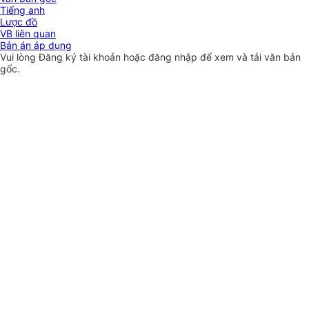
Tiếng anh
Lược đồ
VB liên quan
Bản án áp dụng
Vui lòng
Đăng ký
tài khoản hoặc
đăng nhập
để xem và tải văn bản
gốc.