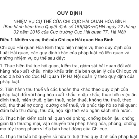
QUY ĐỊNH
NHIỆM VỤ CỤ THỂ CỦA CHI CỤC HẢI QUAN HÒA BÌNH
(Ban hành kèm theo Quyết định số
165
/QĐ-HQHN ngày
22
th
á
ng
02 năm 20
1
6 của Cục
tr
ư
ở
ng Cục Hải quan TP. Hà Nội)
Điều 1. Nhiệm vụ cụ thể của Chi cục Hải quan H
òa
Bình
Chi cục Hải quan H
òa
Bình thực hiện nhiệm vụ theo quy định của
Luật Hải quan, các quy định khác của pháp luật có liên quan và
những nhiệm vụ cụ thể sau đây:
1. Thực hiện thủ tục hải quan, kiểm tra, giám sát hải quan đối với
hàng hóa xuất khẩu, nhập khẩu trên địa bàn quản lý của Chi cục và
các địa bàn do Cục Hải quan TP Hà Nội quản lý theo quy định của
pháp luật.
2. Tiến hành thu thuế và các khoản thu khác theo quy định của
pháp luật đối với hàng hóa xuất khẩu, nhập khẩu; thực hiện việc ấn
định thuế, miễn thuế, giảm thuế, hoàn thuế, không thu thuế, theo
dõi, thu thuế nợ đọng, cưỡng chế thuế, và phúc tập hồ sơ hải quan;
đảm bảo thu đúng, thu đủ, nộp kịp thời vào ngân sách nhà nước.
3. Thực hiện kiểm soát hải quan để phòng, chống buôn lậu, chống
gian lận thương mại, vận chuyển trái phép hàng hóa, phòng, chống
ma túy trong phạm vi địa bàn hoạt động của Chi cục.
4. Thực thi bảo hộ quyền sở hữu trí tuệ theo quy định của pháp luật.