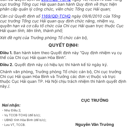
cục trưởng Tổng cục Hải quan ban hành Quy định về thực hiện
phân cấp quản lý công chức, viên chức Tổng cục Hải quan;
Căn cứ Quyết định số
1169/QĐ-TCHQ
ngày 09/6/2010 của Tổng
cục trưởng Tổng cục Hải quan quy định chức năng, nhiệm vụ,
quyền hạn và cơ cấu tổ chức của Chi cục Hải quan trực thuộc Cục
Hải quan tỉnh, liên tỉnh, thành phố;
Xét đề nghị của Trưởng phòng T
ổ
chức cán bộ,
QUYẾT ĐỊNH:
Điều 1.
Ban hành kèm theo Quyết định này “Quy định nhiệm vụ cụ
thể của Chi cục Hải quan H
òa
Bình”.
Điều 2.
Quyết định này có hiệu lực thi hành kể từ ngày ký.
Chánh văn phòng, Trưởng phòng Tổ chức cán bộ, Chi cục trưởng
Chi cục Hải quan H
òa
Bình và Trưởng các đơn vị thuộc và trực
thuộc Cục Hải quan TP. Hà Nội chịu trách nhiệm thi hành quyết định
nà
y./.
CỤC TRƯỞNG
Nơi nhận:
- Như Điều 2;
- Vụ TCCB-TCHQ (để b/c);
- UBND tỉnh H
òa
B
ì
nh (để b/c);
Nguyễn Văn Trường
- Lưu VT, TCCB.