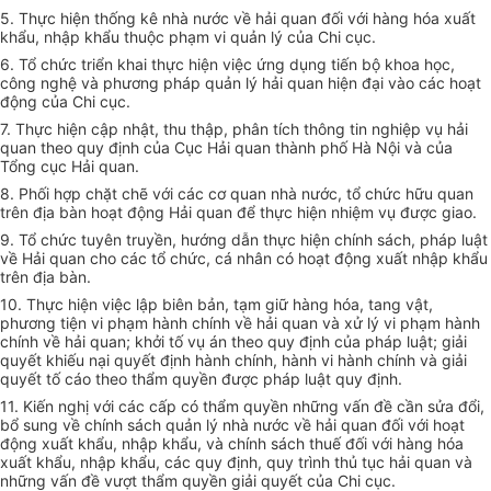
5. Thực hiện thống kê nhà nước về hải quan đối với hàng hóa xuất
khẩu, nhập khẩu thuộc phạm vi quản lý của Chi cục.
6. Tổ chức triển khai thực hiện việc ứng dụng tiến bộ khoa học,
công nghệ và phương pháp quản lý hải quan hiện đại vào các hoạt
động của Chi cục.
7. Thực hiện cập nhật, thu thập, phân tích thông tin nghiệp vụ hải
quan theo quy đ
ị
nh của Cục Hải quan thành phố Hà Nội và của
T
ổ
ng cục Hải quan.
8. Phối hợp chặt chẽ với các cơ quan nhà nước, tổ chức hữu quan
trên địa bàn hoạt động Hải quan để thực hiện nhiệm vụ được giao.
9. Tổ chức tuyên truyền, hướng dẫn thực hiện chính sách, pháp luật
về Hải quan cho các tổ chức, cá nhân có hoạt động xuất nhập khẩu
trên địa bàn.
10. Thực hiện việc
l
ập biên bản, tạm giữ hàng hóa, tang vật,
phương tiện vi phạm hành chính về hải quan và xử lý vi phạm hành
chính về hải quan; khởi tố vụ án theo quy định của pháp luật; giải
quyết khiếu nại quyết định hành chính, hành vi hành chính và giải
quyết tố cáo theo thẩm quyền được pháp luật quy định.
11. Kiến nghị với các cấp có thẩm quyền những vấn đề cần sửa đổi,
bổ sung về chính sách quản lý nhà nước về hải quan đối với hoạt
động xuất kh
ẩ
u, nhập khẩu, và chính sách thuế đối với hàng hóa
xuất khẩu, nhập khẩu, các quy đ
ị
nh, quy trình thủ tục hải quan và
những vấn đề vượt thẩm quyền giải quyết của Chi cục.