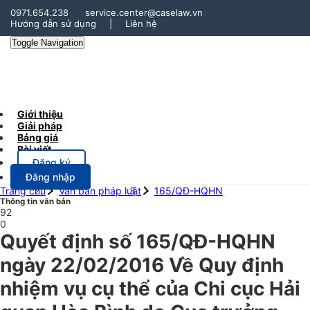
0971.654.238
service.center@caselaw.vn
Hướng dẫn sử dụng
|
Liên hệ
Toggle Navigation
Giới thiệu
Giải pháp
Bảng giá
Bài viết
Đăng ký
Đăng nhập
Trang chủ
Văn bản pháp luật
165/QĐ-HQHN
Thông tin văn bản
92
0
Quyết định số 165/QĐ-HQHN
ngày 22/02/2016 Về Quy định
nhiệm vụ cụ thể của Chi cục Hải