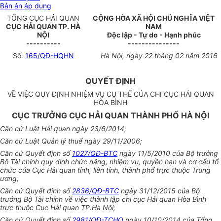
Bản án áp dụng
TỔNG CỤC HẢI QUAN
CỘNG HÒA XÃ HỘI CHỦ NGHĨA VIỆT
CỤC HẢI QUAN TP. HÀ
NAM
NỘI
Độc lập - Tự do - Hạnh phúc
----------
---------------
Số:
165/QĐ-HQHN
Hà Nội, ngày
22
tháng 02 năm 2016
QUYẾT ĐỊNH
VỀ VIỆC QUY ĐỊNH NHIỆM VỤ CỤ THỂ CỦA CHI CỤC HẢI QUAN
HÒA BÌNH
CỤC TRƯỞNG CỤC HẢI QUAN THÀNH PHỐ HÀ NỘI
C
ă
n cứ Luật Hải quan ngày 23/6/2014;
Căn cứ Luật Quản lý thuế ngày 29/11/2006;
Căn cứ Quyết định số
1027/QĐ-BTC
ngày 11/5/2010 của Bộ trưởng
Bộ Tài chính quy định chức năng, nhiệm vụ, quyền hạn và cơ cấu tổ
chức của Cục Hải quan tỉnh, liên tỉnh, thành phố trực thuộc Trung
ương;
Căn cứ Quyết định số
2836/QĐ-BTC
ngày 31/12/2015 của Bộ
trưởng Bộ Tài chính về việc thành lập chi cục Hải quan H
òa
Bình
trực thuộc Cục Hải quan TP.Hà Nội;
Căn cứ Quyết định số
2981/QĐ-TCHQ
ngày 10/10/2014 của Tổng