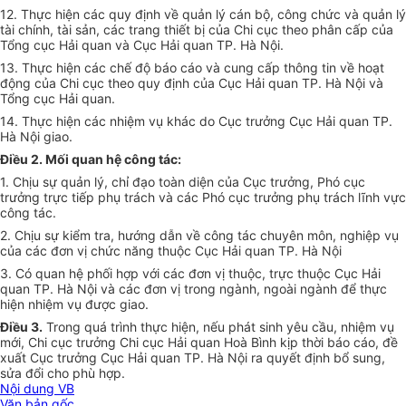
12. Thực hiện các quy định về quản lý cán bộ, công chức và quản lý
tài chính, tài sản, các trang thiết bị của Chi cục theo phân cấp của
Tổng cục Hải quan và Cục Hải quan TP. Hà Nội.
13. Thực hiện các chế độ báo cáo và cung cấp thông tin về hoạt
động của Chi cục theo quy đ
ị
nh của Cục Hải quan TP. Hà Nội và
Tổng cục Hải quan.
14. Thực hiện các nhiệm vụ kh
á
c do Cục trưởng Cục Hải quan TP.
Hà Nội giao.
Điều 2. Mối quan hệ công tác:
1. Chịu sự quản lý, chỉ đạo toàn diện của Cục trưởng, Phó cục
trưởng trực tiếp phụ trách và các Phó cục trưởng phụ trách l
ĩ
nh vực
công tác.
2. Chịu sự kiểm tra, hướng dẫn về công tác chuyên môn, nghiệp vụ
của các đơn vị chức năng thuộc Cục Hải quan TP. Hà Nội
3. Có quan hệ phối hợp với các đơn vị thuộc, trực thuộc Cục Hải
quan TP. Hà Nội và các đơn vị trong ngành, ngoài ngành để thực
hiện nhiệm vụ được giao.
Điều 3.
Trong quá trình thực hiện, nếu phát sinh yêu cầu, nhiệm vụ
mới, Chi cục trưởng Chi cục Hải quan Hoà Bình kịp thời báo cáo, đề
xuất Cục trưởng Cục Hải quan TP. Hà Nội ra quyết định bổ sung,
sửa đổi cho phù hợp
.
Nội dung VB
Văn bản gốc