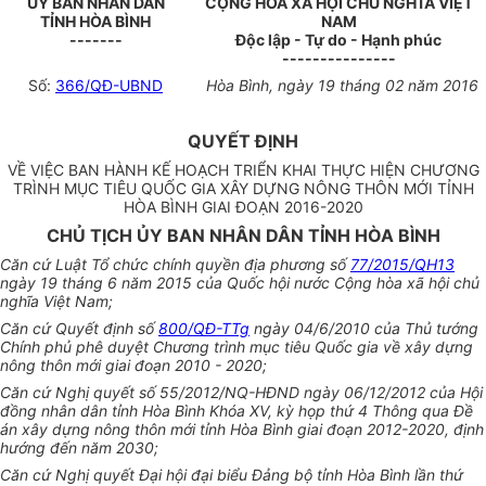
ỦY BAN NHÂN DÂN
CỘNG HÒA XÃ HỘI CHỦ NGHĨA VIỆT
TỈNH HÒA BÌNH
NAM
-------
Độc lập - Tự do - Hạnh phúc
---------------
Số:
366/QĐ-UBND
Hòa Bình
, ngày
19
tháng
02
năm
2016
QUYẾT ĐỊNH
VỀ VIỆC BAN HÀNH KẾ HOẠCH TRIỂN KHAI THỰC HIỆN CHƯƠNG
TRÌNH MỤC TIÊU QUỐC GIA XÂY DỰNG NÔNG THÔN MỚI TỈNH
HÒA BÌNH GIAI ĐOẠN 2016-2020
CHỦ TỊCH ỦY BAN NHÂN DÂN TỈNH HÒA BÌNH
Căn cứ Luật Tổ chức chính quyền địa phương số
77/2015/QH13
ngày 19 tháng 6 năm
2015 của
Quốc
hội nước Cộng hòa xã hội chủ
nghĩa Việt Nam;
Căn cứ Quyết định số
800/QĐ-TTg
ngày 04/6/2010 của Thủ tướng
Chính phủ phê duyệt Chương trình mục tiêu Quốc gia về xây dựng
nông thôn mới giai đoạn 2010 - 2020;
Căn cứ Nghị quyết số 55/2012/NQ-HĐND ngày 06/12/2012 của Hội
đồng nhân dân tỉnh Hòa Bình Khóa XV, kỳ họp thứ 4 Thông qua Đề
án xây dựng nông thôn mới tỉnh Hòa Bình giai đoạn 2012-2020, định
hướng đến năm 2030;
Căn cứ Nghị quyết Đại hội đại biểu Đảng bộ tỉnh Hòa Bình lần thứ