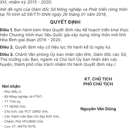
XVI, nhiệm kỳ 2015 - 2020;
Xét đề nghị của Giám đốc
Sở
Nông nghiệp và Phát triển nông thôn
tại Tờ trình số 56/TTr-SNN ngày 29 tháng 01 năm 2016
,
QUYẾT ĐỊNH:
Điều 1.
Ban hành kèm theo Quyết định này Kế hoạch triển khai thực
hiện Chương trình mục tiêu Quốc gia xây dựng nông thôn mới tỉnh
Hòa Bình giai đoạn 2016 - 2020.
Điều 2.
Quyết định này có hiệu lực thi hành kể từ ngày ký.
Điều 3.
Chánh Văn phòng Ủy ban nhân dân tỉnh, Giám đốc các Sở,
Thủ trưởng các Ban, ngành và Chủ tịch Ủy ban nhân dân các
huyện, thành phố chịu trách nhiệm thi hành Quyết định này./.
KT. CHỦ TỊCH
PHÓ CHỦ TỊCH
Nơi nhận:
- Như điều 3;
- Bộ Nông nghiệp và PTNT;
- TT
Tỉnh
ủy;
- TT HĐND
tỉnh
;
Nguyễn Văn Dũng
- Chủ tịch, các PCT UBND
tỉnh
;
- Các thành viên Ban
Chỉ đạo
800
tỉnh
;
- Chánh, Phó VP/UBND
tỉnh
;
- Lưu: VT, NNTN (N75).