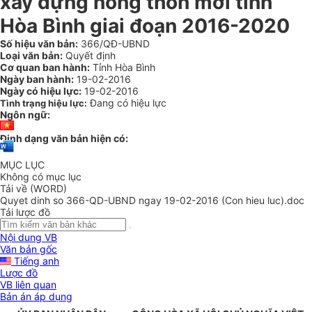
xây dựng nông thôn mới tỉnh
Hòa Bình giai đoạn 2016-2020
Số hiệu văn bản:
366/QĐ-UBND
Loại văn bản:
Quyết định
Cơ quan ban hành:
Tỉnh Hòa Bình
Ngày ban hành:
19-02-2016
Ngày có hiệu lực:
19-02-2016
Đang có hiệu lực
Tình trạng hiệu lực:
Ngôn ngữ:
Định dạng văn bản hiện có:
MỤC LỤC
Không có mục lục
Tải về (WORD)
Quyet dinh so 366-QD-UBND ngay 19-02-2016 (Con hieu luc).doc
Tải lược đồ
Nội dung VB
Văn bản gốc
Tiếng anh
Lược đồ
VB liên quan
Bản án áp dụng