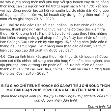
để xây dựng nông thôn mới
phù hợp
với quy hoạch xây dựng nông
thôn mới; căn cứ nguồn vốn hỗ trợ từ ngân sách Nhà nước
kết hợp
với huy động nguồn lực xã hội và nguồn lực do nhân dân đóng góp
đ
ể
đạt mục tiêu, nhiệm vụ,
kế hoạch
xây dựng nông thôn mới hàng
năm và cả giai đoạn 2016 - 2020.
4.5. Chế độ báo cáo: Các sở, ban, ngành,
Ủy ban
nhân dân các
huyện,
thành phố
nghiêm túc thực hiện chế độ theo dõi, kiểm tra
thực hiện Chương trình. Kịp thời báo cáo kết quả thực hiện, những
khó khăn, vướng mắc, giải pháp tháo gỡ về
Ủ
y ban nhân dân tỉnh,
Ban Chỉ đạo 800 tỉnh định kỳ vào ngày 15/6 hàng năm (báo cáo 6
tháng đ
ầ
u năm); ngày 15/12 hàng năm (báo cáo cả năm) và thực
hiện các báo cáo đột xuất khi được yêu cầu”.
4.6. Căn cứ tình hình, kết quả thực hiện thực tế, kế hoạch sẽ được
xem xét điều chỉnh, bổ sung cho phù hợp; Các cấp, các ngành, các
địa phương,
đơn vị
trong tỉnh
phấn đấu nỗ
lực h
ế
t mình đ
ể
hoàn
thành đạt và vượt các mục tiêu, chỉ tiêu, nhiệm vụ của Chương trình
trong giai đoạn 2016
-
2020
./.
BIỂU GIAO CHỈ TIÊU KẾ HOẠCH SỐ XÃ ĐẠT TIÊU CHÍ NÔNG THÔN
MỚI GIAI ĐOẠN 2016-2020 CỦA CÁC HUYỆN, THÀNH PHỐ
(Kèm theo
Quyết định số
:
3
66/QĐ-UBND ngày
19
/02/20
1
6 của Chủ
tịch Ủy ban nhân dân tỉnh)
Đơn vị t
í
nh: Xã