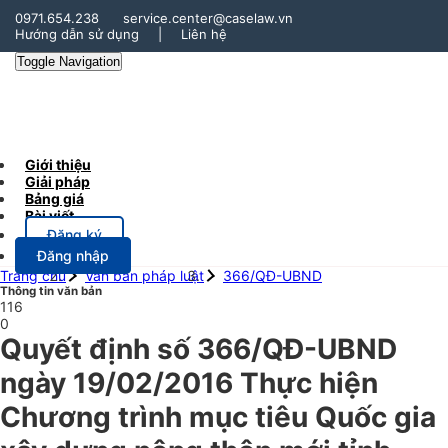
0971.654.238
service.center@caselaw.vn
Hướng dẫn sử dụng
|
Liên hệ
Toggle Navigation
Giới thiệu
Giải pháp
Bảng giá
Bài viết
Đăng ký
Đăng nhập
Trang chủ
Văn bản pháp luật
366/QĐ-UBND
Thông tin văn bản
116
0
Quyết định số 366/QĐ-UBND
ngày 19/02/2016 Thực hiện
Chương trình mục tiêu Quốc gia