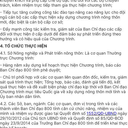
khuyến khích và phụ cấp chế độ đặc thù
đối với
các bộ chuyên
trách, kiêm nhiệm trực tiếp tham gia thực hiện chương trình;
- Tiếp tục tăng cường công tác đào tạo nâng cao năng lực cho đội
ngũ cán bộ các cấp thực hiện xây dựng chương trình nông thôn
mới, đặc biệt là cán bộ
cấp
cơ sở;
- Đẩy m
ạ
nh công tác kiểm tra, giám sát của Ban Chỉ đạo các cấp
đối với thực hiện ở cấp dưới để đảm bảo sự phát triển đúng theo
h
ướ
ng và có hiệu quả của Chương trình.
4. TỔ CHỨC THỰC HIỆN
4.1. Sở Nông nghiệp và Phát triển nông thôn: Là cơ quan Thường
trực Chương trình:
- Hàng năm xây dựng kế hoạch thực hiện
Chương trình
, báo cáo
Ban Chỉ đạo 800 tỉnh phê duyệt;
- Chủ trì phối hợp với các cơ quan liên quan đôn đốc, kiểm tra, giám
sát quá trình thực hiện; Tổng hợp, báo cáo, đánh giá tiến độ,
kết
quả
thực hiện v
à
đ
ề
xuất biện pháp
chỉ đạo
kịp thời với Ban Chỉ đạo
Chương trình mục tiêu
Quốc
gia về xây dựng nông thôn mới tỉnh và
Ủy ban
nhân dân tỉnh.
4.2. Các
Sở
, ban, ngành: Các cơ quan,
đơn vị
trong tỉnh và các
thành viên Ban Chỉ đạo 800 tỉnh căn cứ chức năng, nhiệm vụ của
mình và nhiệm vụ được giao tại Quyết định số
1552/QĐ-UBND
ngày
29/10/2012 của Chủ tịch UBND
tỉnh
và
Quyết định
số 85/QĐ-BCĐ
ngày 23/9/2014 của Trưởng Ban Ch
ỉ
đạo 800 tỉnh để triển khai thực
hiện kế hoạch;