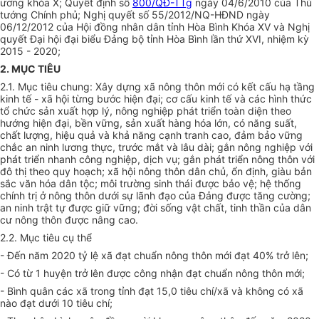
ương khóa X;
Quyết định
số
800/QĐ-TTg
ngày 04/6/2010 của Thủ
tướng Chính phủ;
Nghị quyết số
55/2012/NQ-HĐND ngày
06/12/2012 của Hội đồng nhân dân tỉnh Hòa Bình Khóa XV và Nghị
quyết Đại hội đại biểu Đảng bộ tỉnh Hòa Bình lần thứ XVI, nhiệm kỳ
2015 - 2020;
2. MỤC TIÊU
2.1. Mục tiêu chung: Xây dựng xã nông thôn mới có kết cấu hạ tầng
kinh tế
-
xã hội từng bước hiện đại; cơ cấu
kinh tế
và các hình thức
tổ chức sản xuất hợp lý, nông nghiệp phát
tr
iển toàn diện theo
hướng hiện đại, bền vững, sản xuất hàng hóa lớn, có năng
s
uất,
chất lượng, hiệu quả và khả năng cạnh tranh cao, đảm bảo vững
ch
ắ
c an ninh lương thực, trước m
ắ
t và lâu dài; g
ắ
n nông nghiệp với
phát
tr
iển nhanh công nghiệp, dịch vụ; gắn phát triển nông thôn với
đô thị theo quy hoạch; xã hội nông thôn dân chủ, ổn định, giàu bản
sắc văn
hóa
dân tộc; môi trường sinh thái được bảo vệ; hệ thống
chính trị ở nông thôn dưới sự lãnh đạo của Đảng được tăng cường;
an ninh trật tự được giữ vững; đời sống vật chất, tinh thần của dân
cư nông thôn được nâng cao.
2.2. Mục tiêu cụ thể
- Đến năm 2020 tỷ lệ xã đạt chuẩn nông thôn mới đạt 40% trở lên
;
- Có từ 1 huyện trở lên được công nhận đạt chuẩn nông thôn mới
;
- Bình quân các xã trong tỉnh đạt 15,0 tiêu chí/xã và không có xã
nào đ
ạ
t dưới 10 tiêu chí;