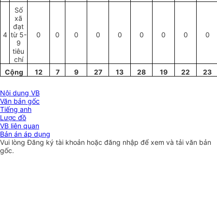
Số
xã
đạt
4
từ 5-
0
0
0
0
0
0
0
0
0
9
tiêu
chí
Cộng
12
7
9
27
13
28
19
22
23
Nội dung VB
Văn bản gốc
Tiếng anh
Lược đồ
VB liên quan
Bản án áp dụng
Vui lòng
Đăng ký
tài khoản hoặc
đăng nhập
để xem và tải văn bản
gốc.