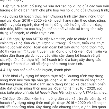
- Tiếp tục rà soát, bổ sung và sửa đổi các nội dung của các văn bản
hướng dẫn đã ban hành cho
phù hợp
với nội dung của Chương trình;
- Xây dựng kế hoạch thực hiện Chương trình xây dựng nông thôn
mới giai đoạn 2016 - 2020 và kế hoạch hàng năm theo
chức năng
,
nhiệm vụ của ngành, đơn vị mình; đồng thời hướng dẫn, chỉ đạo,
đôn đ
ố
c,
kiểm tra
các huyện, thành phố và các xã trong tỉnh xây
dựng kế hoạch,
tổ chức
thực hiện.
4.3. Đề nghị
Ủy ban
MTTQ Việt Nam tỉnh, các tổ chức Đoàn thể
chính trị xã hội tỉnh và lực lượng vũ trang: Tổ chức,
triển
khai thực
hiện cuộc vận động. Toàn dân đoàn kết xây dựng nông thôn mới,
đô thị văn minh”, tuyên truy
ề
n, vận động cho hội viên, đoàn viên và
nhân dân tham gia tích cực vào việc xây dựng
kế hoạch
và giám
sát việc tổ chức thực hiện
kế hoạch
trên địa bàn; xây dựng các
phong trào thi đua sôi nổi rộng khắp trong toàn tỉnh.
4.4.
Ủy ban
nhân dân các huyện, thành phố:
- Triển khai xây dựng kế hoạch thực hiện Chương trình xây dựng
nông thôn mới trên địa bàn giai đoạn 2016 - 2020 và
kế hoạch
chi
ti
ế
t hàng năm; Đ
ề
xuất
danh sách đăng ký các xã đạt chuẩn phấn
đấu đạt chu
ẩ
n nông thôn mới giai đoạn từ năm 2016 - 2020;
(c
ó
phụ biểu giao chỉ tiêu kế hoạch thực hiện
xây dựng NTM
kèm theo);
- Chỉ đạo, đôn đốc, kiểm tra, hướng dẫn các xã trên địa bàn lập kế
hoạch xây dựng nông thôn mới giai đoạn 2016 - 2020 và kế hoạch
chi tiết cho từng năm. Xây dựng các ch
ươ
ng trình, dự án liên quan