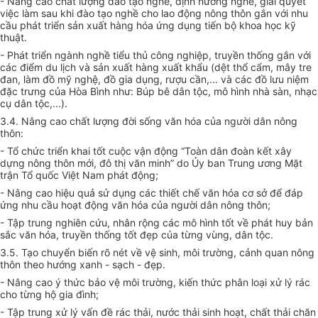
- Nâng cao chất lượng đào tạo nghề, định hướng nghề, giải quyết
việc làm sau khi đào tạo nghề cho lao động nông thôn gắn với nhu
cầu phát triển sản xuất hàng hóa ứng dụng tiến bộ khoa học kỹ
thuật.
- Phát triển ngành nghề tiểu thủ công nghiệp, truyền thống gắn với
các điểm du lịch và sản xuất hàng xuất khẩu (dệt thổ c
ẩ
m, mây
tr
e
đan, làm đồ mỹ nghệ, đồ gia dụng,
rượu
cần,... và các đồ lưu niệm
đặc trưng của H
òa
Bình như: Búp bê dân tộc, mô hình nhà s
à
n, nhạc
cụ dân tộc,...).
3.4. Nâng cao chất lượng đời sống văn hóa của ng
ườ
i dân nông
thôn:
- Tổ chức triển khai tốt cuộc vận động “Toàn dân đoàn kết xây
dựng nông thôn mới, đô thị văn minh” do
Ủy ban
Trung ương Mặt
trận Tổ quốc Việt Nam phát động;
- Nâng cao hiệu quả sử dụng các thiết chế văn hóa cơ sở để đáp
ứng nhu cầu hoạt động văn hóa của người dân nông thôn;
- Tập trung nghiên cứu, nhân rộng các mô hình tốt về phát huy bản
sắc văn hóa, truyền thống tốt đẹp của từng vùng, dân tộc.
3.5. Tạo chuyển biến rõ nét về vệ sinh, môi trường, cảnh quan nông
thôn theo hướng xanh - sạch - đẹp.
- Nâng cao ý thức bảo vệ môi trường, kiến thức phân loại xử lý rác
cho từng hộ gia
đình
;
- Tập trung xử lý vấn đề rác thải, nước thải sinh hoạt, chất th
ả
i chăn