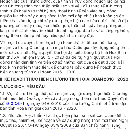
Nguồn
lực của Trung ương, của tỉnh và huy động nguồn lực xã hội
cho Chương trình còn thấp nhiều so với yêu cầu thực tế (Chương
trình triển khai vào thời kỳ
suy
thoái
kinh tế
nên việc huy động
nguồn lực cho xây dựng nông thôn mới gặp nhiều khó khăn); việc
triển khai vận dụng khi xây dựng thực hiện các tiêu chí ở một số địa
phương còn máy móc, kém hiệu quả, thậm chí gây lãng phí
nguồn
lực; chính sách khuy
ế
n khích doanh nghiệp đầu tư vào nông nghiệp,
nông thôn chậm phát huy hiệu quả như mong đợi.
Với mục tiêu quyết tâm thực hiện hoàn thành tốt các nội dung,
nhiệm vụ trong Chương trình mục tiêu Quốc
g
ia xây dựng nông thôn
mới; các chỉ tiêu Nghị quyết Đại hội đại biểu Đảng bộ tỉnh Hòa Bình
lần thứ XVI, nhiệm kỳ 2015 - 2020 đã đề ra; Nghị quyết của Hội
đồng nhân dân tỉnh và trên cơ sở những kết quả đã đạt được, bài
học kinh nghiệm thực tiễn, để chúng ta xây dựng kế hoạch thực
hiện chương trình giai đoạn 2016 - 2020.
II. KẾ HOẠCH THỰC HIỆN CHƯƠNG TRÌNH GIAI ĐOẠN 2016 - 2020
1. MỤC ĐÍCH, YÊU CẦU
1.1. Mục đích: Thống nhất các nhiệm vụ, nội dung thực hiện Chương
trình mục tiêu Quốc gia về xây dựng nông thôn mới theo
Q
uyết định
số
800/QĐ-TTg
ngày 04/6/2010 của Thủ tướng Chính phủ
trên
địa
bàn tỉnh Hòa Bình giai đoạn 2016 - 2020.
1.2.
Yêu cầu
: Việc
triển
khai thực hiện phải bám sát các quan
điểm
,
mục tiêu, nhiệm vụ, kế hoạch về xây dựng nông thôn mới theo Nghị
Quyết số 26/NQ-TW ngày 05/8/2008 của Ban chấp hành Trung