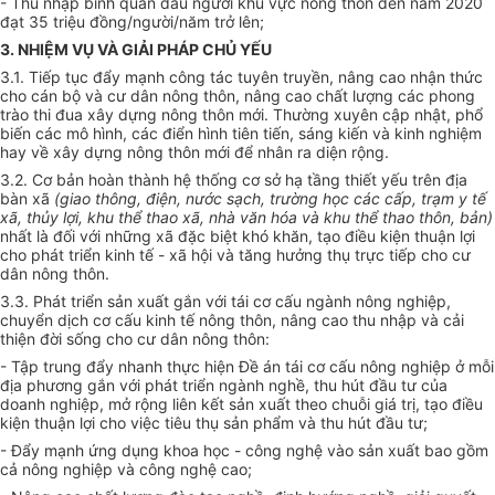
- Thu nhập bình quân đầu người khu vực nông thôn đến năm 2020
đ
ạ
t 35 triệu đồng/ng
ườ
i/năm
trở lên
;
3. NHIỆM VỤ VÀ GIẢI PHÁP CHỦ YẾU
3.1. Tiếp tục đẩy mạnh công tác tuyên truyền, nâng cao nhận thức
cho cán bộ và cư dân nông thôn, nâng cao chất lượng các phong
trào thi đua xây dựng nông thôn mới. Thường xuyên
cập
nhật, phổ
biến c
á
c mô hình, các điển
hình
tiên tiến, sáng ki
ế
n và kinh nghiệm
hay về xây dựng nông thôn
mới
để nhân ra diện rộng.
3.2. Cơ bản hoàn thành hệ thống cơ sở hạ tầng thiết yếu
trên
địa
bàn xã
(giao thông, điện, nước sạch, trường học các cấp, trạm y tế
xã, thủy lợi, khu thể thao xã, nhà văn hóa và khu thể thao thôn, bản)
nhất là đối với những xã đặc biệt khó khăn, tạo đi
ề
u kiện thuận lợi
cho phát triển kinh tế - xã hội và tăng h
ưở
ng thụ trực tiếp cho cư
dân nông thôn.
3.3. Phát triển sản xuất gắn với tái cơ cấu ngành nông nghiệp,
chuyển dịch cơ cấu kinh tế nông thôn, nâng cao thu nhập và cải
thiện đời sống cho cư dân nông thôn:
- Tập trung đẩy nhanh thực hiện Đề án tái cơ cấu nông nghiệp ở mỗi
địa phương gắn
với
phát triển ngành nghề, thu hút đầu tư của
doanh nghiệp, mở rộng liên kết
sản xuất
the
o
chuỗi giá trị, tạo điều
kiện thuận lợi cho việc tiêu
thụ sản phẩm
và thu hút đầu tư;
- Đẩy mạnh ứng dụng khoa học - công nghệ vào sản xuất bao gồm
cả nông nghiệp và công nghệ cao;