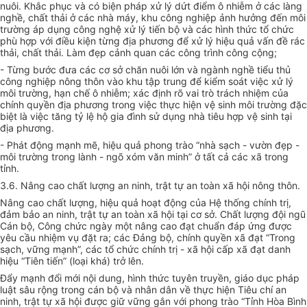
nuôi. Khắc phục và có biện pháp xử lý dứt
điểm
ô nhi
ễ
m ở các làng
ngh
ề
, ch
ấ
t th
ả
i
ở
c
á
c nhà máy, khu
công
nghiệp ảnh hưởng đến môi
trường áp dụng công nghệ xử lý tiến bộ v
à
các hình th
ứ
c tổ chức
phù hợp với điều kiện từng địa phương để xử lý hiệu quả vấn đề rác
thải, chất thải. Làm đẹp cảnh quan các công trình công cộng;
- Từng bước đưa các cơ sở
chăn
nuôi lớn và ngành nghề tiểu thủ
công nghiệp nông thôn vào khu tập trung để kiểm soát việc xử lý
môi trường, hạn chế ô nhiễm; xác định rõ vai trò
trách
nhiệm của
chính quyền địa phương trong việc thực hiện vệ sinh môi trường đặc
biệt là việc tăng tỷ lệ hộ gia đình sử dụng nhà tiêu hợp vệ sinh tại
địa phương.
- Phát động mạnh mẽ, hiệu quả phong
tr
ào “nhà sạch - vườn đẹp -
môi trường
trong
lành - ngõ xóm văn minh” ở tất cả các xã trong
tỉnh.
3.6. Nâng cao chất lượng an ninh, trật tự an toàn xã hội nông thôn.
Nâng cao chất lượng, hiệu quả hoạt động của Hệ thống chính tr
ị
,
đảm bảo an ninh, trật tự an toàn xã hội tại cơ sở. Chất lượng đội ngũ
Cán bộ, Công chức ngày một nâng cao đạt chuẩn đáp ứng được
yêu cầu nhiệm vụ đặt ra; các Đảng bộ, chính quyền xã đạt “Trong
sạch, vững mạnh”, các
tổ chức
chính trị - xã hội cấp xã đạt
d
anh
hiệu “Tiên tiến” (loại khá)
tr
ở lên.
Đẩy mạnh đổi mới nội dung, hình thức tuyên truyền, giáo dục pháp
luật sâu rộng trong cán bộ và nhân dân về thực hiện Tiêu chí an
ninh, trật tự xã hội được giữ vững gắn với phong
tr
ào “Tỉnh H
òa
Bình