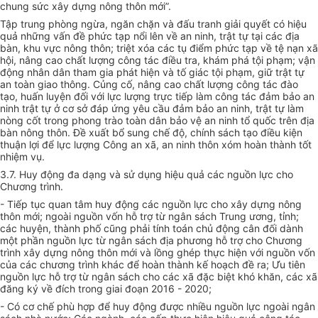
chung sức xây dựng nông thôn mớ
i
”.
Tập trung phòng ngừa, ngăn chặn và đấu
tr
anh giải quyết có hiệu
quả những v
ấ
n đ
ề
phức tạp n
ổ
i lên
về
an ninh,
tr
ật tự tại các địa
bàn, khu vực nông thôn; triệt x
óa
các tụ điểm phức tạp về tệ nạn xã
hội, nâng cao chất lượng công tác điều
tr
a, khám phá tội phạm; vận
động nhân dân tham gia phát hiện và tố giác tội phạm, giữ trật tự
an toàn giao thông. Củng cố, nâng cao chất lượng công tác đào
tạo, hu
ấ
n luyện
đối với
lực lượng trực ti
ế
p làm công tác đảm bảo an
ninh trật tự ở cơ sở đáp ứng yêu cầu đảm bảo an ninh, trật tự làm
nòn
g
cốt trong phong trào toàn dân bảo vệ an ninh tổ quốc trên địa
bàn nông thôn. Đ
ề
xuất bổ sung chế độ, chính sách tạo điều kiện
thuận lợi để lực lượng Công an xã, an ninh thôn xóm hoàn thành t
ố
t
nhiệm vụ.
3.7. Huy động đa dạng và sử dụng hiệu quả các nguồn lực cho
Chương trình.
- Tiếp tục quan tâm huy động các nguồn lực cho xây dựng nông
thôn mới; ngoài nguồn vốn hỗ trợ từ ngân sách Trung ương, tỉnh;
các huyện, thành phố cũng phải tính toán chủ động cân đối dành
một phần nguồn lực từ ngân sách địa phương hỗ trợ cho Chương
trình xây dựng nông thôn mới và lồng ghép thực hiện với nguồn vốn
của các chương trình khác để hoàn thành kế hoạch đề ra; Ưu tiên
nguồn lực hỗ trợ từ ngân sách cho các xã đặc biệt khó khăn, các xã
đăng ký về đích trong giai đoạn 2016 - 2020;
- Có cơ chế phù hợp để huy động được nh
i
ều nguồn lực ngoài ngân