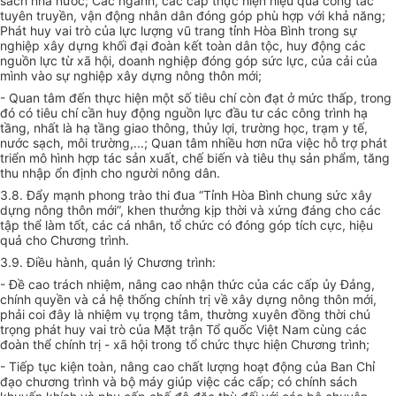
sách nhà nước; Các ngành, các cấp thực hiện hiệu quả công tác
tuyên truyền, vận động nhân dân đóng góp phù hợp với khả năng;
Phát huy vai
tr
ò của lực lượng vũ trang tỉnh Hòa Bình
trong
sự
nghiệp
xây dựng
khối đại đoàn kết toàn dân t
ộ
c, huy động
các
nguồn
lực t
ừ
xã hội, doanh nghiệp đóng góp sức lực, của cải của
mình vào sự nghiệp xây dựng nông thôn
mới
;
- Quan tâm đến thực hiện một số tiêu ch
í
còn đạt ở mức thấp, trong
đó có tiêu chí cần huy động nguồn lực đầu tư các công trình hạ
tầng, nhất là hạ tầng gi
a
o thông, thủy lợi, trường học, trạm y tế,
nước sạch, môi
trường
,...; Quan tâm nhiều hơn nữa việc hỗ
tr
ợ phát
triển mô hình hợp tác sản xuất, chế biến v
à
tiêu thụ sản phẩm, tăng
thu nhập ổn định cho người nông dân.
3.8. Đẩy mạnh phong trào thi đua “Tỉnh Hòa Bình chung sức xây
dựng nông thôn mới”, khen thưởng kịp thời và xứng đáng cho các
tập thể làm tốt, các cá nhân, tổ chức có đóng góp tích cực, hiệu
qu
ả
cho Chương trình.
3.9. Điều hành, quản lý Chương trình:
- Đ
ề
cao trách nhiệm, nâng cao nhận thức của các cấp ủy Đảng,
chính quy
ề
n và cả
hệ thống
chính trị về xây dựng nông thôn mới,
phải coi đây là nhiệm vụ
tr
ọng tâm, thường xuyên đồng
thời
chú
trọng phát huy vai trò của Mặt trận Tổ
quốc
Việt Nam cùng các
đoàn th
ể
chính t
rị
- xã hội trong
tổ chức
thực hiện Chương trình;
- Tiếp tục kiện toàn, nâng cao chất lượng hoạt động của Ban Chỉ
đạo chương trình và bộ máy giúp việc các cấp; có chính sách