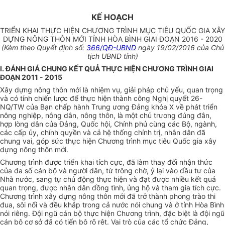
KẾ HOẠCH
TRIỂN KHAI THỰC HIỆN CHƯƠNG TRÌNH MỤC TIÊU QUỐC GIA XÂY
DỰNG NÔNG THÔN MỚI TỈNH HÒA BÌNH GIAI ĐOẠN 2016
-
2020
(Kèm theo
Quyết định số:
366/QĐ-UBND
ngày 19/02/2016 của Chủ
tịch UBND tỉnh
)
I. ĐÁNH GIÁ CHUNG KẾT QUẢ THỰC HIỆN CHƯƠNG TRÌNH GIAI
ĐOẠN 2011 - 2015
Xây dựng nông thôn mới là nhiệm vụ, giải pháp chủ yếu, quan trọng
và có tính chiến lược để thực hiện thành công Nghị quyết 26-
NQ/TW của Bạn chấp hành Trung
ương
Đảng khóa X về phát triển
nông nghiệp, nông dân, nông thôn,
l
à một chủ trương đúng đắn,
hợp lòng dân của Đảng, Quốc hội, Chính phủ cùng các Bộ, ngành,
các cấp ủy, chính quyền và cả
hệ thống
chính trị, nhân dân đã
chung vai, góp sức thực hiện Chương trình mục
tiêu
Quốc gia xây
dựng nông thôn mới.
Chương trình được triển khai tích cực, đ
ã
làm thay đổi nhận thức
của đa số cán bộ và người dân, từ trông chờ,
ỷ
lại vào đầu tư của
Nhà nước, sang tự chủ động thực hiện và đạt được nhiều kết quả
quan trọng, được nhân dân đồng
tình
, ủng hộ và tham gia tích cực.
Chương trình
xây dựng nông thôn mới đã
tr
ở thành phong trào thi
đua, sôi nổi và đều khắp trong cả nước nói chung và ở tỉnh Hòa Bình
nói riêng. Đội ng
ũ
cán bộ thực hiện Chương trình, đặc biệt là đội ng
ũ
cán bộ cơ sở đã có tiến bộ rõ rệt. Vai trò của các tổ chức Đảng,