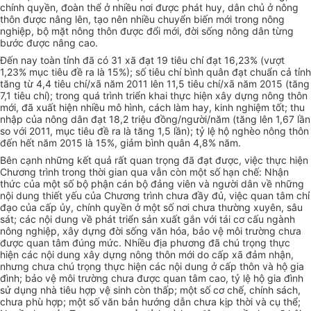
ch
í
nh quyền, đoàn thể ở nhiều n
ơ
i được phát huy, dân chủ ở nông
thôn được n
â
ng lên, tạo nên nhiều chuyển biến mới
tr
ong nông
nghiệp, bộ mặt nông thôn được đổi mới, đời sống nông dân từng
bước được nâng cao.
Đến nay toàn tỉnh đã có 31 xã đạt 19 tiêu chí đạt 16,23% (vượt
1,23% mục tiêu đề ra là 15%); số tiêu chí bình quân đạt chuẩn cả tỉnh
tăng từ 4,4 tiêu chí/xã năm 2011 lên 11,5 tiêu chí/xã năm 2015 (tăng
7,1 tiêu chí);
tr
ong quá trình triển khai thực hiện xây dựng nông thôn
mới, đã xuất hiện nhiều mô hình, cách làm hay, kinh nghiệm tốt; thu
nhập của nông dân đạt 18,2 triệu đồng/người/năm (tăng lên 1,67 lần
so với 2011, mục tiêu đề ra là tăng 1,5 lần); tỷ lệ hộ nghèo
nông thôn
đến hết năm 2015 là 15%, giảm bình quân 4,8% năm.
Bên cạnh những kết quả rất quan trọng đã đạt được, việc thực hiện
Chương trình
tr
ong thời gian qua vẫn còn một số hạn chế: Nhận
thức của một
số
bộ phận cán bộ đảng viên và người
dân
về những
nội dung
thiết yếu
của
Chương trình chưa đầy đủ, việc quan tâm chỉ
đạo của cấp ủy, chính quyền ở một số nơi chưa thường xuyên, sâu
sát; các nội dun
g
về phát triển sản xuất gắn với tái cơ cấu ngành
nông nghiệp, xây dựng đời sống văn hóa, bảo vệ môi trường chưa
được quan tâm đúng mức. Nhiều địa phương đã chú trọng thực
hiện các nội dung xây dựng nông thôn mới do cấp xã đảm nhận,
nhưng chưa chú
tr
ọng thực hiện các nội dung ở cấp thôn và hộ gia
đình; bảo vệ môi trường chưa được quan tâm cao, tỷ lệ hộ gia đình
sử dụng nhà tiêu h
ợ
p vệ sinh còn thấp; một số cơ chế, chính sách,
chưa phù hợp; một số văn bản hướng dẫn chưa kịp thời và
cụ thể
;