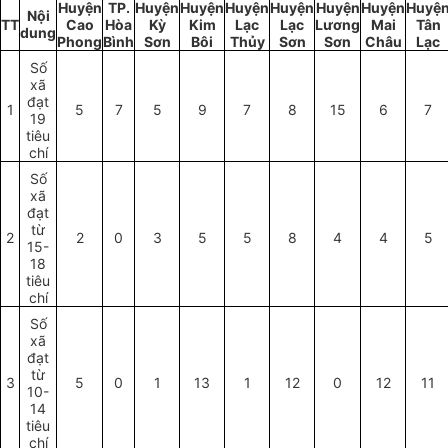
Huyện
TP.
Huyện
Huyện
Huyện
Huyện
Huyện
Huyện
Huyệ
Nội
TT
Cao
Hòa
Kỳ
Kim
Lạc
Lạc
L
ươ
ng
Mai
Tân
dung
Phong
Bình
Sơn
Bôi
Thủy
Sơn
Sơn
Châu
Lạc
Số
xã
đạt
1
5
7
5
9
7
8
15
6
7
19
tiêu
chí
Số
xã
đạt
từ
2
2
0
3
5
5
8
4
4
5
15-
18
tiêu
chí
Số
xã
đạt
từ
3
5
0
1
13
1
12
0
12
11
10-
14
tiêu
chí