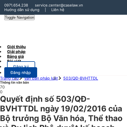
0971.654.238
service.center@caselaw.vn
Hướng dẫn sử dụng
|
Liên hệ
Toggle Navigation
Giới thiệu
Giải pháp
Bảng giá
Bài viết
Đăng ký
Đăng nhập
Trang chủ
Văn bản pháp luật
503/QĐ-BVHTTDL
Thông tin văn bản
70
0
Quyết định số 503/QĐ-
BVHTTDL ngày 19/02/2016 của
Bộ trưởng Bộ Văn hóa, Thể thao