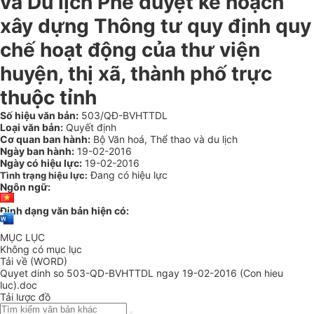
và Du lịch Phê duyệt kế hoạch
xây dựng Thông tư quy định quy
chế hoạt động của thư viện
huyện, thị xã, thành phố trực
thuộc tỉnh
Số hiệu văn bản:
503/QĐ-BVHTTDL
Loại văn bản:
Quyết định
Cơ quan ban hành:
Bộ Văn hoá, Thể thao và du lịch
Ngày ban hành:
19-02-2016
Ngày có hiệu lực:
19-02-2016
Đang có hiệu lực
Tình trạng hiệu lực:
Ngôn ngữ:
Định dạng văn bản hiện có:
MỤC LỤC
Không có mục lục
Tải về (WORD)
Quyet dinh so 503-QD-BVHTTDL ngay 19-02-2016 (Con hieu
luc).doc
Tải lược đồ