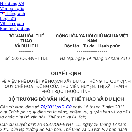
Nội dung VB
Văn bản gốc
Tiếng anh
Lược đồ
VB liên quan
Bản án áp dụng
BỘ VĂN HÓA, THỂ
CỘNG HÒA XÃ HỘI CHỦ NGHĨA VIỆT
THAO
NAM
VÀ DU LỊCH
Độc lập - Tự do - Hạnh phúc
-------
---------------
Số:
503
/QĐ-
BVHTTDL
Hà
Nội
, ngày
19
tháng
02
năm
2016
QUYẾT ĐỊNH
V
Ề
VI
Ệ
C PHÊ DUY
Ệ
T K
Ế
HO
Ạ
CH XÂY D
Ự
NG THÔNG TƯ QUY Đ
Ị
NH
QUY CH
Ế
HO
Ạ
T Đ
Ộ
NG C
Ủ
A THƯ VI
Ệ
N HUY
Ệ
N, TH
Ị
XÃ, THÀNH
PH
Ố
TR
Ự
C THU
Ộ
C T
Ỉ
NH
BỘ TRƯỞNG BỘ VĂN HÓA, THỂ THAO VÀ DU LỊCH
Căn cứ Nghị định số
76/2013/NĐ-CP
ngày 16 tháng 7 năm 2013
của Chính phủ quy định chức năng, nhiệm vụ, quyền hạn và cơ cấu
tổ chức của Bộ Văn hóa, Thể thao và Du lịch;
Căn cứ Quyết định số 4587/QĐ-BVHTTDL ngày 28 tháng 12 năm
2015 của Bộ trưởng Bộ Văn hóa, Thể thao và Du lịch V/v ban hành