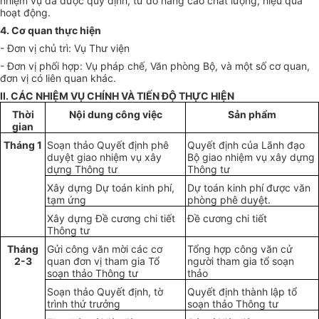
nhiệm vụ đã được quy định, từ đó nâng cao chất lượng, hiệu quả
hoạt động.
4. Cơ quan thực hiện
- Đơn vị chủ trì:
V
ụ Thư viện
- Đơn vị phối hợp: Vụ pháp chế, Văn phòng Bộ, và một số cơ quan,
đơn vị có liên quan khác.
II. CÁC NHIỆM VỤ CHÍNH VÀ TI
Ế
N ĐỘ TH
Ự
C HIỆN
Thời
Nội dung công việc
Sản phẩm
gian
Tháng 1
Soạn thảo Quyết định phê
Quyết định của Lãnh đạo
duyệt giao nhiệm vụ xây
Bộ giao nhiệm vụ xây dựng
dựng Thông tư
Thông tư
Xây dựng Dự toán kinh phí,
Dự toán kinh phí được văn
tạm ứng
phòng phê duyệt.
Xây dựng Đ
ề
cương chi tiết
Đ
ề
cương chi tiết
Thông tư
Tháng
Gửi công văn mời các cơ
Tổng hợp công văn cử
2-3
quan đơn vị tham gia Tổ
người tham gia tổ soạn
soạn thảo Thông tư
thảo
Soạn thảo Quyết định, tờ
Quyết định thành lập tổ
trình thứ
trưởng
soạn thảo
Thông tư