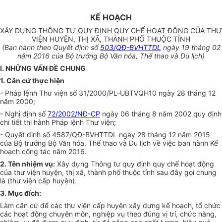
KẾ HOẠCH
XÂY DỰNG THÔNG TƯ QUY ĐỊNH QUY CHẾ HOẠT ĐỘNG CỦA THƯ
VIỆN HUYỆN, THỊ XÃ, THÀNH PHỐ THUỘC TỈNH
(Ban hành theo Quyết định s
ố
503/QĐ-BVHTTDL
ngày 19 th
á
ng 02
năm 2016 của Bộ trưởng Bộ Văn hóa, Th
ể
thao và Du lịch)
I. NHỮNG VẤN Đ
Ề
CHUNG
1. Căn cứ thực hiện
- Pháp lệnh Thư viện số 31/2000/PL-UBTVQH10 ngày 28 tháng 12
năm 2000;
- Nghị định số
72/2002/NĐ-CP
ngày 06 tháng 8 năm 2002 quy định
chi tiết thi hành Pháp lệnh Thư viện;
- Quyết định số 4587/QĐ-BVHTTDL ngày 28 tháng 12 năm 2015
của Bộ trưởng Bộ Văn hóa, Thể thao và Du lịch về việc ban hành Kế
hoạch công tác năm 2016.
2. Tên nhi
ệ
m
v
ụ:
Xây dựng Thông tư quy định quy ch
ế
hoạt động
của thư viện huyện, thị xã, thành phố thuộc tỉnh sau đây gọi chung
là (thư viện cấp huyện).
3. Mục đích:
Làm căn cứ để các thư viện cấp huyện xây dựng kế hoạch, tổ chức
các hoạt động chuyên môn, nghiệp vụ theo đúng vị trí, chức năng,