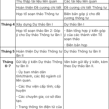
Thu thập tài liệu liên quan
Các tài liệu liên quan
Hoàn thiện Đề cương chi tiết
Đề cương chi tiết Thông tư
Họp tổ soạn thảo Thông tư
Biên bản góp ý cho đề
cương thông tư
Tháng 4
Xây dựng Dự thảo lần I
Dự thảo lần I
Họp tổ soạn thảo lần 2: Góp
- Bản tổng hợp ý kiến góp
ý cho Dự thảo Thông tư lần I
ý của các thành viên Tổ
soạn thảo
- Biên bản họp
Tháng 5
Hoàn thiện Dự thảo Thông tư
Dự thảo Thông tư lần II
lần II
Tháng
Gửi lấy ý kiến Dự thảo Thông
V
ăn bản gửi lấy ý kiến, kèm
6-7
tư lần II:
theo Dự thảo lần II.
-
Ủ
y ban nhân dân
tỉnh/thành, các Bộ ngành có
liên quan.
- Các thư viện cấp tỉnh; cấp
huyện
- Các chuyên gia; cơ sở đào
tạo.
- Trang thông tin điện tử của