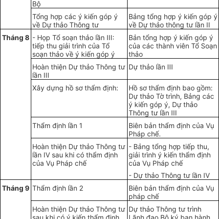
Bộ
Tổng hợp các ý kiến góp ý
Bảng tổng hợp ý kiến góp ý
về Dự thảo Thông tư
về Dự thảo thông tư lần
II
Tháng 8
- Họp Tổ soạn thảo lần III:
Bản tổng hợp ý kiến góp ý
tiếp thu giải trình của T
ổ
của các thành viên T
ổ
Soạn
soạn th
ả
o về
ý
kiến góp
ý
thảo
Hoàn thiện Dự thảo Thông tư
Dự
thảo lần III
lần
III
Xây dựng hồ sơ thẩm định:
Hồ sơ thẩm định bao gồm:
Dự thảo Tờ trình, Bảng các
ý kiến
g
óp ý, Dự thảo
Thông tư lần
III
Thẩm định lần 1
Biên bản thẩm định của
V
ụ
Pháp chế.
Hoàn thiện Dự thảo Thông tư
- Bảng tổng hợp tiếp thu,
lần IV sau khi có thẩm định
giải trình ý kiến thẩm định
của Vụ Pháp ch
ế
của Vụ Pháp ch
ế
- D
ự
thảo Thông tư lần IV
Tháng 9
Thẩm định lần 2
Biên bản thẩm định của Vụ
pháp chế
Hoàn thiện Dự thảo Thông tư
Dự thảo Thông tư trình
sau khi có
ý
kiến th
ẩ
m đ
ị
nh
Lãnh đạo B
ộ
ký ban hành