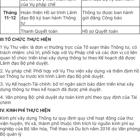
của Vụ pháp chế
Tháng
Hoàn thiện Hồ sơ trình Lãnh
Thông tư được ban hành
11-12
đạo Bộ ký ban hành Thông
gửi đăng Công báo
tư
Thanh Quyết toán
H
ồ
sơ Quyết toán
III T
Ổ
CHỨC THỰC HIỆN
1 Vụ Thư viện: là đơn vị thường trực của Tổ soạn thảo Thông tư, có
trách nhiệm: ch
ủ
t
r
ì, phối h
ợ
p với Vụ Pháp chế và các đ
ơ
n vị có
li
ên
quan tổ chức tr
i
ển kh
a
i xây dựng th
ô
ng tư theo K
ế
hoạch đã được
Lãnh đạo Bộ phê duyệt
.
2
.
Vụ ph
á
p ch
ế
: Ph
ố
i hợp với Vụ Thư viện xây dựng và th
ẩ
m đ
ị
nh h
ồ
sơ Thông tư trước khi trình Lãnh đạo Bộ phê duyệt.
3
.
V
ụ Kế hoạch-Tài chính: bố trí ngân sách bảo đảm triển khai xây
dựng thông tư theo kế hoạch đã được phê duyệt.
4. Văn phòng Bộ: phê duyệt dự toán kinh phí theo quy định của Tài
chính
IV
.
KINH PHÍ THỰC HIỆN
Kinh phí xây dựng Thông tư quy định quy chế hoạt đ
ộ
ng của thư
viện huyện, thị xã, thành phố thuộc tỉnh trích từ ngu
ồ
n kinh phí sự
nghiệp của Bộ Văn hóa, Thể thao và Du lịch năm 2016 do Văn phòng
Bộ quản lý