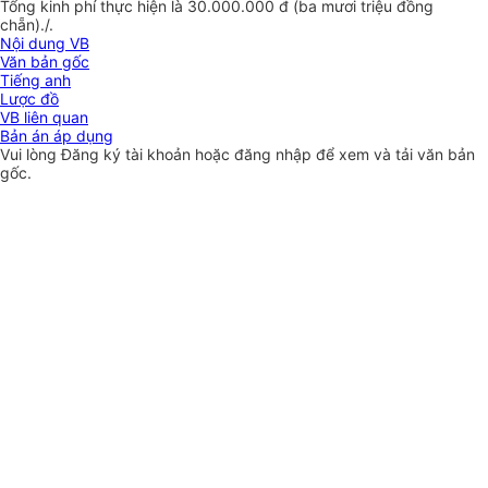
Tổng kinh phí thực hiện là 30.000.000 đ (ba mươi triệu đồng
ch
ẵ
n)./.
Nội dung VB
Văn bản gốc
Tiếng anh
Lược đồ
VB liên quan
Bản án áp dụng
Vui lòng
Đăng ký
tài khoản hoặc
đăng nhập
để xem và tải văn bản
gốc.