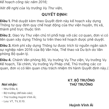
Kế hoạch công tác năm 2016;
Xét đề nghị của Vụ trưởng Vụ Thư viện,
QUYẾT ĐỊNH:
Điều 1.
Phê duyệt kèm theo Quyết định này kế hoạch xây dựng
Thông tư quy định quy chế hoạt động của thư viện huyện, thị xã,
thành ph
ố
trực thuộc tỉnh
Điều 2.
Giao Vụ Thư viện chủ trì phối hợp với các cơ quan, đơn vị có
liên quan xây dựng Thông tư trên theo kế hoạch được phê duyệt.
Điều 3.
Kinh phí xây dựng Thông tư được trích từ nguồn ngân sách
sự nghiệp năm 2016 của Bộ Văn hóa, Thể thao và Du lịch do Văn
phòng Bộ quản lý.
Điều 4.
Chánh Văn phòng Bộ, Vụ trưởng Vụ Thư viện,
V
ụ trưởng Vụ
Kế hoạch, Tài chính, Vụ trưởng Vụ Pháp chế, Thủ trưởng các cơ
quan, đơn vị có liên quan chịu trách nhiệm thi hành Quyết định này./.
KT. BỘ TRƯỞNG
Nơi nhận:
THỨ TRƯỞNG
- Như Điều 4;
- Bộ trư
ở
ng
(đ
ể
báo cáo)
;
- Thứ trưởng Huỳnh Vĩnh Ái;
-
Lưu: VT, TV, Đ.10.
Huỳnh Vĩnh Ái