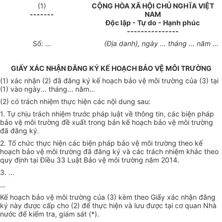
(1)
CỘNG HÒA XÃ HỘI CHỦ NGHĨA VIỆT
-------
NAM
Độc lập - Tự do - Hạnh phúc
---------------
Số: …
(Địa danh), ngày ... tháng ... năm ...
GIẤY XÁC NHẬN ĐĂNG KÝ KẾ HOẠCH BẢO VỆ MÔI TRƯỜNG
(1) xác nhận (2) đã đăng ký kế hoạch bảo vệ môi trường của (3) tại
(1) vào ngày... tháng... năm...
(2) có trách nhiệm thực hiện các nội dung sau:
1. Tự chịu trách nhiệm trước pháp luật về thông tin, các biện pháp
bảo vệ môi trường đề xuất trong bản kế hoạch bảo vệ môi trường
đã đăng ký.
2. Tổ chức thực hiện các biện pháp bảo vệ môi trường theo kế
hoạch bảo vệ môi trường đã đăng ký và các trách nhiệm khác theo
quy định tại Điều 33 Luật Bảo vệ môi trường năm 2014.
3. ...
…
Kế hoạch bảo vệ môi trường của (3) kèm theo Giấy xác nhận đăng
ký này được cấp cho (2) để thực hiện và lưu được tại cơ quan Nhà
nước để kiểm tra, giám sát (*).