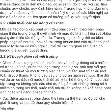
thải sẽ được xử lý đến mức nào, có so sánh, đối chiếu với các tiêu
chuẩn, quy chuẩn, quy định hiện hành. Trường hợp không đáp ứng
được yêu cầu quy định thì phải nêu rõ lý do và có các kiến nghị cụ
thể để các cơ quan liên quan có hướng giải quyết, quyết định.
3.2. Giảm thiểu các tác động xấu khác
Mỗi loại tác động xấu phát sinh đều phải có kèm theo biện pháp
giảm thiểu tương ứng, thuyết minh về mức độ khả thi, hiệu suất/hiệu
quả giảm thiếu tác động xấu đó. Trường hợp không thể có biện
pháp hoặc có nhưng khó khả thi trong khuôn khổ của dự án thì phải
nêu rõ lý do và có kiến nghị cụ thể để các cơ quan liên quan có
hướng giải quyết, quyết định.
3.3. Kế hoạch giám sát môi trường
- Giám sát lưu lượng khí thải, nước thải và những thông số ô nhiễm
có trong khí thải, nước thải đặc trưng cho dự án, phù hợp với quy
chuẩn kỹ thuật về môi trường hiện hành, với tần suất tối thiểu một
(01) lần/06 tháng. Không yêu cầu chủ dự án giám sát nước thải đối
với dự án có đấu nối nước thải để xử lý tại hệ thống xử lý nước thải
tập trung và không yêu cầu chủ dự án giám sát những thông số ô
nhiễm có trong khí thải, nước thải mà dự án không có khả năng phát
sinh hoặc khả năng phát sinh thấp.
- Các điểm giám sát phải được thể hiện cụ thể trên sơ đồ với chú
giải rõ ràng và tọa độ theo quy chuẩn hiện hành.
Yêu cầu: