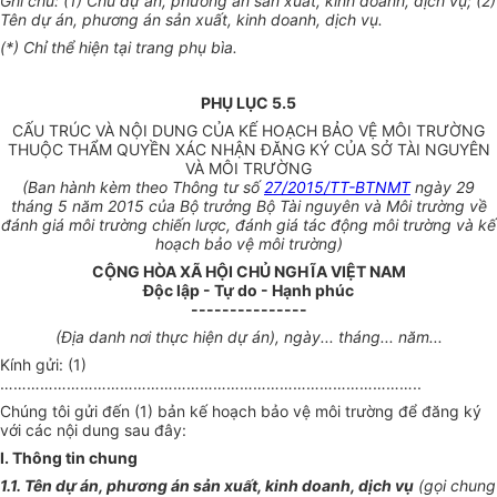
Ghi chú: (
1
) Chủ dự án, phương án sản xuất, kinh doanh, dịch vụ; (2)
Tên dự án, phương án sản xuất, kinh doanh, dịch vụ.
(*) Chỉ thể hiện tại trang phụ bìa.
PHỤ LỤC 5.5
CẤU TRÚC VÀ NỘI DUNG CỦA KẾ HOẠCH BẢO VỆ MÔI TRƯỜNG
THUỘC THẨM QUYỀN XÁC NHẬN ĐĂNG KÝ CỦA SỞ TÀI NGUYÊN
VÀ MÔI TRƯỜNG
(Ban hành kèm theo Thông tư số
27/2015/TT-BTNMT
ngày 29
tháng 5 năm 2015 của Bộ trưởng Bộ Tài nguyên và Môi trường về
đánh giá môi trường chiến lược, đánh giá tác động môi trường và kế
hoạch bảo vệ môi trường)
CỘNG HÒA XÃ HỘI CHỦ NGHĨA VIỆT NAM
Độc lập - Tự do - Hạnh phúc
---------------
(Địa danh nơi thực hiện dự án), ngày... tháng... năm...
Kính gửi: (1)
…………………………………………………………………………………..
Chúng tôi gửi đến (1) bản kế hoạch bảo vệ môi trường để đăng ký
với các nội dung sau đây:
I. Thông tin chung
1.1. Tên dự án, phương án sản xuất, kinh doanh, dịch vụ
(gọi chung