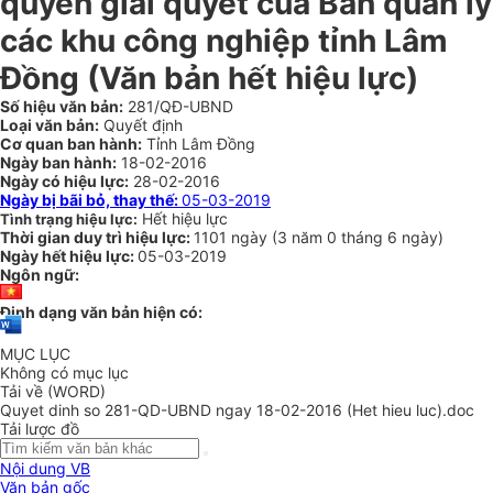
quyền giải quyết của Ban quản lý
các khu công nghiệp tỉnh Lâm
Đồng
(Văn bản hết hiệu lực)
Số hiệu văn bản:
281/QĐ-UBND
Loại văn bản:
Quyết định
Cơ quan ban hành:
Tỉnh Lâm Đồng
Ngày ban hành:
18-02-2016
Ngày có hiệu lực:
28-02-2016
Ngày bị bãi bỏ, thay thế:
05-03-2019
Hết hiệu lực
Tình trạng hiệu lực:
Thời gian duy trì hiệu lực:
1101 ngày
(
3 năm
0 tháng
6 ngày
)
Ngày hết hiệu lực:
05-03-2019
Ngôn ngữ:
Định dạng văn bản hiện có:
MỤC LỤC
Không có mục lục
Tải về (WORD)
Quyet dinh so 281-QD-UBND ngay 18-02-2016 (Het hieu luc).doc
Tải lược đồ
Nội dung VB
Văn bản gốc