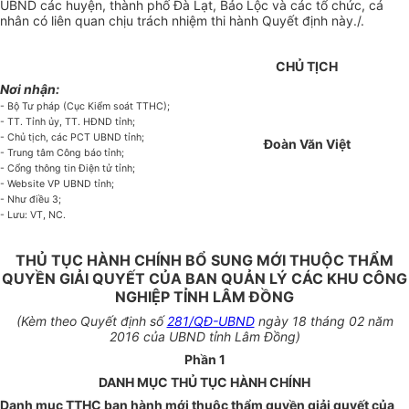
UBND các huyện, thành phố Đà Lạt, Bảo Lộc và các tổ chức, cá
nhân có liên quan chịu trách nhiệm thi hành Quyết định
này./.
CHỦ TỊCH
Nơi nhận:
- Bộ Tư pháp (Cục Kiểm soát TTHC);
- TT. Tỉnh ủy, TT. HĐND tỉnh;
- Chủ tịch, c
á
c PCT UBND tỉnh;
Đoàn Văn Việt
- Trung tâm Công báo tỉnh;
- Cổng thông tin Điện tử tỉnh;
- Website VP UBND tỉnh;
- Như điều 3;
- Lưu: VT, NC.
THỦ TỤC HÀNH CHÍNH BỔ SUNG MỚI THUỘC THẨM
QUYỀN GIẢI QUYẾT CỦA BAN QUẢN LÝ CÁC KHU CÔNG
NGHIỆP TỈNH LÂM ĐỒNG
(Kèm theo Quyết định số
281/QĐ-UBND
ngày 18 tháng 02 năm
2016 của UBND tỉnh Lâm Đồng)
Phần 1
DANH MỤC THỦ TỤC HÀNH CHÍNH
Danh mục TTHC ban hành m
ớ
i thuộc thẩm quyền giải quyết của