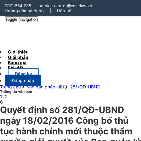
0971.654.238
service.center@caselaw.vn
Hướng dẫn sử dụng
|
Liên hệ
Toggle Navigation
Giới thiệu
Giải pháp
Bảng giá
Bài viết
Đăng ký
Đăng nhập
Trang chủ
Văn bản pháp luật
281/QĐ-UBND
Thông tin văn bản
120
0
Quyết định số 281/QĐ-UBND
ngày 18/02/2016 Công bố thủ
tục hành chính mới thuộc thẩm