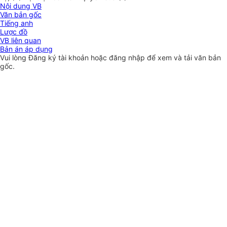
Nội dung VB
Văn bản gốc
Tiếng anh
Lược đồ
VB liên quan
Bản án áp dụng
Vui lòng
Đăng ký
tài khoản hoặc
đăng nhập
để xem và tải văn bản
gốc.