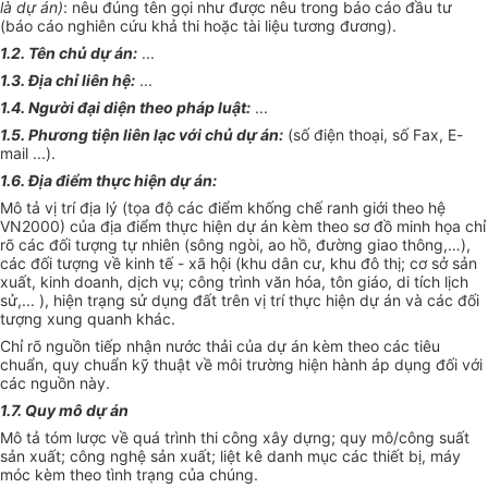
là dự án)
: nêu đúng tên gọi như được nêu trong báo cáo đầu tư
(báo cáo nghiên cứu khả thi hoặc tài liệu tương đương).
1.2. Tên chủ dự án:
...
1.3. Địa chỉ liên hệ:
...
1.4. Người đại diện theo pháp luật:
...
1.5. Phương tiện liên lạc với chủ dự án:
(số điện thoại, số Fax, E-
mail ...).
1.6. Địa điểm thực hiện dự án:
Mô tả vị trí địa lý (tọa độ các điểm khống chế ranh giới theo hệ
VN2000) của địa điểm thực hiện dự án kèm theo sơ đồ minh họa chỉ
rõ các đối tượng tự nhiên (sông ngòi, ao hồ, đường giao thông,…),
các đối tượng về kinh tế - xã hội (khu dân cư, khu đô thị; cơ sở sản
xuất, kinh doanh, dịch vụ; công trình văn hóa, tôn giáo, di tích lịch
sử,... ), hiện trạng sử dụng đất trên vị trí thực hiện dự án và các đối
tượng xung quanh khác.
Chỉ rõ nguồn tiếp nhận nước thải của dự án kèm theo các tiêu
chuẩn, quy chuẩn kỹ thuật về môi trường hiện hành áp dụng đối với
các nguồn này.
1.7. Quy mô dự án
Mô tả tóm lược về quá trình thi công xây dựng; quy mô/công suất
sản xuất; công nghệ sản xuất; liệt kê danh mục các thiết bị, máy
móc kèm theo tình trạng của chúng.