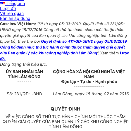
Tiếng anh
Lược đồ
VB liên quan
Bản án áp dụng
Caselaw Việt Nam:
“Kể từ ngày 05-03-2019, Quyết định số 281/QĐ-
UBND ngày 18/02/2016 Công bố thủ tục hành chính mới thuộc thẩm
quyền giải quyết của Ban quản lý các khu công nghiệp tỉnh Lâm Đồng
bị bãi bỏ, thay thế bởi
Quyết định số 411/QĐ-UBND ngày 05/03/2019
Công bố danh mục thủ tục hành chính thuộc thẩm quyền giải quyết
của Ban quản lý các khu công nghiệp tỉnh Lâm Đồng
”.
Xem thêm
Lược
đồ.
Dòng trạng thái hiệu lực.
ỦY BAN NHÂN DÂN
CỘNG HÒA XÃ HỘI CHỦ NGHĨA VIỆT
TỈNH LÂM ĐỒNG
NAM
-------
Độc lập - Tự do - Hạnh phúc
---------------
Số:
281
/
QĐ-UBND
Lâm Đồng, ngày 18 tháng 02 năm 2016
QUYẾT ĐỊNH
VỀ VIỆC CÔNG BỐ THỦ TỤC HÀNH CHÍNH MỚI THUỘC THẨM
QUYỀN GIẢI QUYẾT CỦA BAN QUẢN LÝ CÁC KHU CÔNG NGHIỆP
TỈNH LÂM ĐỒNG