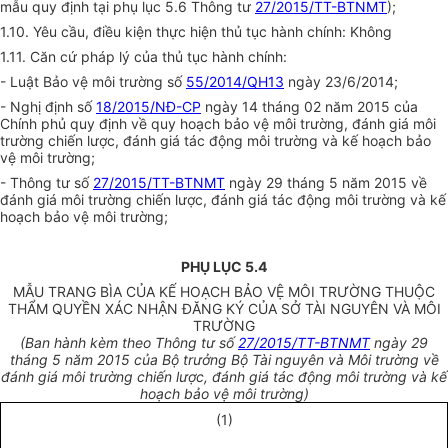
mẫu quy định tại phụ lục 5.6 Thông tư
27/2015/TT-BTNMT
);
1.10. Yêu cầu, điều kiện thực hiện thủ tục hành chính: Không
1.11. Căn cứ pháp lý của thủ tục hành chính:
- Luật Bảo vệ môi trường số
55/2014/QH13
ngày 23/6/2014;
- Nghị định số
18/2015/NĐ-CP
ngày 14 tháng 02 năm 2015 của
Chính phủ quy định v
ề
quy hoạch bảo vệ môi trường, đánh giá môi
trường chi
ế
n lược, đánh giá tác động môi trường và kế hoạch bảo
vệ môi trường;
- Thông tư số
27/2015/TT-BTNMT
ngày 29 tháng 5 năm 2015 về
đánh giá môi trường chiến lược, đánh giá tác động môi trường và kế
hoạch bảo vệ môi trường;
PHỤ LỤC 5.4
MẪU TRANG BÌA CỦA KẾ HOẠCH BẢO VỆ MÔI TRƯỜNG THUỘC
THẨM QUYỀN XÁC NHẬN ĐĂNG KÝ CỦA SỞ TÀI NGUYÊN VÀ MÔI
TRƯỜNG
(Ban hành kèm theo Thông tư số
27/2015/TT-BTNMT
ngày 29
tháng 5 năm 2015 của Bộ trưởng Bộ Tài nguyên và Môi trường về
đánh giá môi trường chiến lược, đánh giá tác động môi trường và kế
hoạch bảo vệ môi trường)
(1)