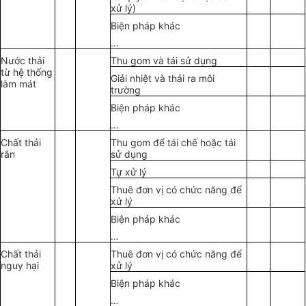
xử lý)
Biện pháp khác
…
Nước thải
Thu gom và tái sử dụng
từ hệ thống
Giải nhiệt và thải ra môi
làm mát
trường
Biện pháp khác
…
Chất thải
Thu gom để tái chế hoặc tái
r
ắ
n
sử dụng
Tự xử lý
Thuê đơn vị có chức năng để
xử lý
Biện pháp khác
…
Chất thải
Thuê đơn vị có chức năng để
nguy hại
xử lý
Biện pháp khác
…