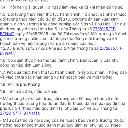
1.4. Thời hạn giải quyết: 10 ngày làm việc kể từ khi nhận đủ hồ sơ.
1.5. Đối tượng thực hiện thủ tục hành chính: Tổ chức, cá nhân thuộc
đối tượng thực hiện các dự án đầu tư, phương án sản xuất kinh
doanh, dịch vụ trong Khu công nghiệp Lộc Sơn và Phú Hội; Các dự
án được quy định tại phụ lục 5.1 của Thông tư số
27/2015/TT-
BTNMT
ngày 29/05/2015 của Bộ Tài nguyên và Môi trường về đánh
giá môi trường chiến lược, đánh giá tác động môi trường và kế
hoạch bảo vệ môi trường
(
trừ dự án thuộc các mục:
1,2,3,7,8,9,10,11,13,17 của Phụ lục 5.1 tại Thông tư s
ố
27/2015/TT-
BTNMT
).
1.6. Cơ quan thực hiện thủ tục hành chính: Ban Quản lý các khu
công nghiệp tỉnh Lâm Đồng
1.7. Kết quả thực hiện thủ tục hành chính: Giấy xác nhận; Thông báo
về việc chưa xác nhận đăng ký kế hoạch bảo vệ môi trường.
1.8. Phí, lệ phí: Không
1.9. Tên mẫu đơn, mẫu tờ khai:
- M
ẫ
u trang bìa và cấu trúc, nội dung của Kế hoạch bảo vệ môi
trường thuộc trường h
ợ
p dự án đầu tư thuộc danh mục quy định tại
phụ lục 5.1 (theo mẫu quy định tại phụ lục 5.4
v
à 5.5 Thông tư
27/2015/TT-BTNMT
);
- M
ẫ
u cấu trúc và nội dung của Kế hoạch bảo vệ môi trường thuộc
trường h
ợ
p không thuộc danh mục quy định tại phụ lục 5.1 (theo