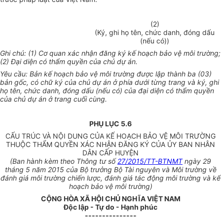
(2)
(Ký, ghi họ tên, chức danh, đóng dấu
(nếu có))
Ghi chú: (1) Cơ quan xác nhận đăng ký kế hoạch bảo vệ môi trường;
(2) Đại diện có thẩm quyền của chủ dự án.
Yêu cầu: Bản kế hoạch bảo vệ môi trường được lập thành ba (03)
bản gốc, có chữ ký của chủ dự án ở phía dưới từng trang và ký, ghi
họ tên, chức danh, đóng dấu (nếu có) của đại diện có thẩm quyền
của chủ dự án ở trang cuối cùng.
PHỤ LỤC 5.6
CẤU TRÚC VÀ NỘI DUNG CỦA KẾ HOẠCH BẢO VỆ MÔI TRƯỜNG
THUỘC THẨM QUYỀN XÁC NHẬN ĐĂNG KÝ CỦA ỦY BAN NHÂN
DÂN CẤP HUYỆN
(Ban hành kèm theo Thông tư số
27/2015/TT-BTNMT
ngày 29
tháng 5 năm 2015 của Bộ trưởng Bộ Tài nguyên và Môi trường về
đánh giá môi trường chiến lược, đánh giá tác động môi trường và kế
hoạch bảo vệ môi trường)
CỘNG HÒA XÃ HỘI CHỦ NGHĨA VIỆT NAM
Độc lập - Tự do - Hạnh phúc
---------------