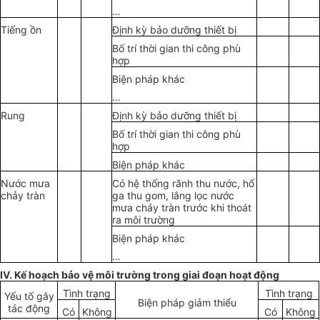
…
Ti
ế
ng
ồ
n
Định kỳ bảo dưỡng thiết bị
B
ố
trí thời gian thi công phù
hợp
Biện pháp khác
…
Rung
Định kỳ bảo dưỡng thiết bị
B
ố
trí thời gian thi công phù
hợp
Biện pháp khác
Nước mưa
Có hệ thống rãnh thu nước, hố
chảy tràn
ga thu gom, lắng lọc nước
mưa chảy tràn trước khi thoát
ra môi trường
Biện pháp khác
…
IV. Kế hoạch bảo vệ môi trường trong giai đoạn hoạt động
Tình trạng
Tình trạng
Yếu tố gây
Biện pháp giảm thiểu
tác động
Có
Không
Có
Không