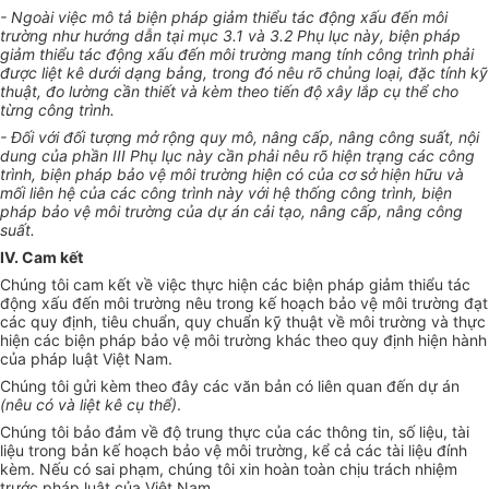
- Ngoài việc mô tả biện pháp giảm thiểu tác động xấu đến môi
trường như hướng dẫn tại mục 3.1 và 3.2 Phụ lục này, biện pháp
giảm thiểu tác động xấu đến môi trường mang tính công trình phải
được liệt kê dưới dạng bảng, trong đó nêu rõ chủng loại, đặc tính kỹ
thuật, đo lường cần thiết và kèm theo tiến độ xây lắp cụ thể cho
từng công trình.
- Đối với đối tượng mở rộng quy mô, nâng cấp, nâng công suất, nội
dung của phần III Phụ lục này cần phải nêu rõ hiện trạng các công
trình, biện pháp bảo vệ môi trường hiện có của cơ sở hiện hữu và
mối liên hệ của các công trình này với hệ thống công trình, biện
pháp bảo vệ môi trường của dự án cải tạo, nâng cấp, nâng công
suất.
IV. Cam kết
Chúng tôi cam kết về việc thực hiện các biện pháp giảm thiểu tác
động xấu đến môi trường nêu trong kế hoạch bảo vệ môi trường đạt
các quy định, tiêu chuẩn, quy chuẩn kỹ thuật về môi trường và thực
hiện các biện pháp bảo vệ môi trường khác theo quy định hiện hành
của pháp luật Việt Nam.
Chúng tôi gửi kèm theo đây các văn bản có liên quan đến dự án
(nêu có và liệt kê cụ thể)
.
Chúng tôi bảo đảm về độ trung thực của các thông tin, số liệu, tài
liệu trong bản kế hoạch bảo vệ môi trường, kể cả các tài liệu đính
kèm. Nếu có sai phạm, chúng tôi xin hoàn toàn chịu trách nhiệm
trước pháp luật của Việt Nam.