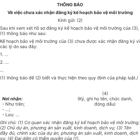
THÔNG BÁO
Về việc chưa xác nhận đăng ký kế hoạch bảo vệ môi trường
Kính gửi: (2)
Sau khi xem xét hồ sơ đăng ký kế hoạch bảo vệ môi trường của (3),
(1) thông báo như sau:
Kế hoạch bảo vệ môi trường của (3) chưa được xác nhận đăng ký vì
các lý do sau đây:
1. ...
2. ...
…
(1) thông báo để (2) biết và thực hiện theo quy định của pháp luật./
(4)
Nơi nhận:
(Ký, ghi họ tên, chức danh,
- Như trên;
đóng dấu)
- …;
- Lưu: …
Ghi chú: (1) Cơ quan xác nhận đăng ký kế hoạch bảo vệ môi trường;
(2) Chủ dự án, phương án sản xuất, kinh doanh, dịch vụ; (3) Tên
đầy đủ, chính xác của dự án, phương án sản xuất, kinh doanh, dịch
vụ; (4) Đại diện có thẩm quyền của (1).