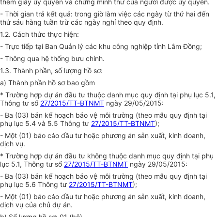
thêm giấy ủy quyền và chứng minh thư của người được ủy quyền.
- Thời gian trả kết quả: trong giờ làm việc các ngày từ thứ hai đến
thứ sáu hàng tuần trừ các ngày nghỉ theo quy định.
1.2. Cách thức thực hiện:
- Trực tiếp tại Ban Quản lý các khu công nghiệp tỉnh Lâm Đồng;
- Thông qua hệ thống bưu chính.
1.3. Thành phần, số lượng hồ sơ:
a) Thành phần hồ sơ bao gồm
* Trường hợp dự án đầu tư thuộc danh mục quy định tại phụ lục 5.1,
Thông tư số
27/2015/TT-BTNMT
ngày 29/05/2015:
- Ba (03) bản kế hoạch bảo vệ môi trường (theo mẫu quy định tại
phụ lục 5.4 và 5.5 Thông tư
27/2015/TT-BTNMT
);
- Một (01) báo cáo đầu tư hoặc phương án sản xuất, kinh doanh,
dịch vụ.
* Trường hợp dự án đầu tư không thuộc danh mục quy định tại phụ
lục 5.1, Thông tư số
27/2015/TT-BTNMT
ngày 29/05/2015:
- Ba (03) bản kế hoạch bảo vệ môi trường (theo mẫu quy định tại
phụ lục 5.6 Thông tư
27/2015/TT-BTNMT
);
- Một (01) báo cáo đầu tư hoặc phương án sản xuất, kinh doanh,
dịch vụ của chủ dự án.
b) Số lượng hồ sơ: 01 (bộ).