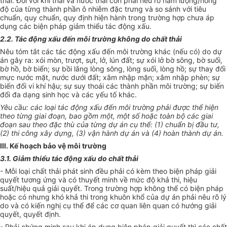
thải. Đối với khí thải và nước thải còn phải nêu rõ hàm lượng/nồng
độ của từng thành phần ô nhiễm đặc trưng và so sánh với tiêu
chuẩn, quy chuẩn, quy định hiện hành trong trường hợp chưa áp
dụng các biện pháp giảm thiểu tác động xấu.
2.2. Tác động xấu đến môi trường không do chất thải
Nêu tóm tắt các tác động xấu đến môi trường khác (nếu có) do dự
án gây ra: xói mòn, trượt, sụt, lở, lún đất; sự xói lở bờ sông, bờ suối,
bờ hồ, bờ biển; sự bồi lắng lòng sông, lòng suối, lòng hồ; sự thay đổi
mực nước mặt, nước dưới đất; xâm nhập mặn; xâm nhập phèn; sự
biến đổi vi khí hậu; sự suy thoái các thành phần môi trường; sự biến
đổi đa dạng sinh học và các yếu tố khác.
Yêu cầu: các loại tác động xấu đến môi trường phải được thể hiện
theo từng giai đoạn, bao gồm một, một số hoặc toàn bộ các giai
đoạn sau theo đặc thù của từng dự án cụ thể: (1) chuẩn bị đầu tư,
(2) thi công xây dựng, (3) vận hành dự án và (4) hoàn thành dự án.
III. Kế hoạch bảo vệ môi trường
3.1. Giảm thiểu tác động xấu do chất thải
- Mỗi loại chất thải phát sinh đều phải có kèm theo biện pháp giải
quyết tương ứng và có thuyết minh về mức độ khả thi, hiệu
suất/hiệu quả giải quyết. Trong trường hợp không thể có biện pháp
hoặc có nhưng khó khả thi trong khuôn khổ của dự án phải nêu rõ lý
do và có kiến nghị cụ thể để các cơ quan liên quan có hướng giải
quyết, quyết định.
- Phải chứng minh sau khi áp dụng biện pháp giải quyết thì các chất