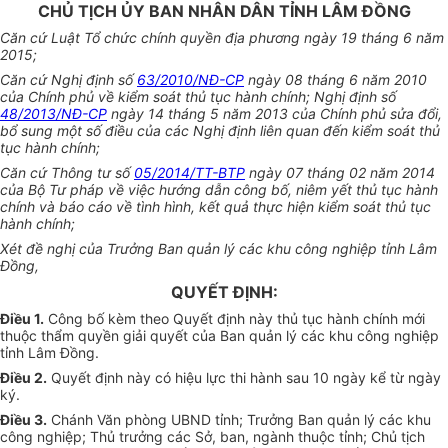
CHỦ TỊCH ỦY BAN NHÂN DÂN TỈNH LÂM ĐỒNG
Căn cứ Luật Tổ chức chính quyền địa phương ngày 19 tháng 6 năm
2015;
Căn cứ Nghị định số
63/2010/NĐ-CP
ngày 08 tháng 6 năm 2010
của Chính phủ về kiểm soát thủ tục hành chính; Nghị định số
48/2013/NĐ-CP
ngày 14 tháng 5 năm 2013 của Chính phủ sửa đổi,
bổ sung một số điều của các Nghị định liên quan đến kiểm soát thủ
tục hành chính;
Căn cứ Thông tư số
05/2014/TT-BTP
ngày 07 tháng 02 năm 2014
của Bộ Tư pháp về việc hướng dẫn công bố, niêm yết thủ tục hành
chính và báo cáo về tình hình, kết quả thực hiện kiểm soát thủ tục
hành chính;
Xét đề nghị của Trưởng Ban quản lý các khu công nghiệp tỉnh Lâm
Đồng,
QUYẾT ĐỊNH:
Điều 1.
Công bố kèm theo Quyết định này thủ tục hành chính mới
thuộc thẩm quyền giải quyết của Ban quản
l
ý các khu công nghiệp
tỉnh Lâm Đồng.
Điều 2.
Quyết định này có hiệu lực thi hành sau 10 ngày kể từ ngày
ký.
Điều 3.
Chánh V
ă
n phòng UBND tỉnh; Trưởng Ban quản lý các khu
công nghiệp; Thủ trưởng các Sở, ban, ngành thuộc tỉnh; Chủ tịch