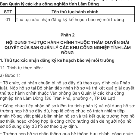
Ban Quản
l
ý các khu công nghiệp tỉnh Lâm Đồng
STT
Tên thủ t
ụ
c hành chính
01
Thủ tục xác nhận đăng ký kế hoạch bảo vệ môi trường
Phần 2
NỘI DUNG THỦ TỤC HÀNH CHÍNH THUỘC THẨM QUYỀN GIẢI
QUYẾT CỦA BAN QUẢN LÝ CÁC KHU CÔNG NGHIỆP TỈNH LÂM
ĐỒNG
1. Thủ tục xác nhận đăng ký kế hoạch bảo vệ môi trường
1.1
.
Trình tự thực hiện:
a) Bước 1:
- Tổ chức, cá nhân chuẩn bị hồ sơ đầy đủ theo quy định của Pháp
luật. Nộp hồ sơ tại Bộ phận tiếp nhận hồ sơ và trả kết quả giải quyết
thủ tục hành chính thuộc Văn phòng Ban Quản lý các khu công
nghiệp tỉnh Lâm Đồng (36 Trần Phú, phường 4, TP Đà Lạt).
- Công chức tiếp nhận hồ sơ kiểm tra tính pháp lý và nội dung hồ sơ:
trường hợp hồ sơ đầy đủ, hợp lệ công chức có trách nhiệm tiếp
nhận hồ sơ, viết phiếu biên nhận hồ sơ và trả kết quả; trường hợp hồ
sơ thiếu hoặc không hợp lệ công chức hướng dẫn để người nộp hồ
sơ bổ sung đầy đủ hồ sơ theo quy định.
- Trường hợp hồ sơ nhận thông qua hệ thống bưu chính, công chức