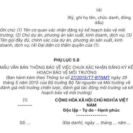
(4)
(Ký, ghi họ tên, chức danh, đóng
dấu)
Ghi chú: (1) Tên cơ quan xác nhận đăng ký kế hoạch bảo vệ môi
trường; (2) Chủ dự án, phương án sản xuất, kinh doanh, dịch vụ; (3)
Tên gọi đầy đủ, chính xác của dự án, phương án sản xuất, kinh
doanh, dịch vụ; (4) Đại diện có thẩm quyền của (1).
PHỤ LỤC 5.8
MẪU VĂN BẢN THÔNG BÁO VỀ VIỆC CHƯA XÁC NHẬN ĐĂNG KÝ KẾ
HOẠCH BẢO VỆ MÔI TRƯỜNG
(Ban hành kèm theo Thông tư số
27/2015/TT-BTNMT
ngày 29
tháng 5 năm 2015 của Bộ trưởng Bộ Tài nguyên và Môi trường về
đánh giá môi trường chiến lược, đánh giá tác động môi trường và kế
hoạch bảo vệ môi trường)
(1)
CỘNG HÒA XÃ HỘI CHỦ NGHĨA VIỆT
-------
NAM
Độc lập - Tự do - Hạnh phúc
---------------
Số: …
(Địa danh), ngày ... tháng ... năm ...