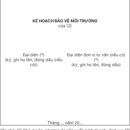
KẾ HOẠCH BẢO VỆ MÔI TRƯỜNG
của (2)
Đại diện (*)
Đại diện đơn vị tư vấn (nếu có)
(ký, ghi họ tên, đóng dấu (nếu
(*)
có))
(ký, ghi họ tên, đóng dấu)
T
háng ... năm
20
...