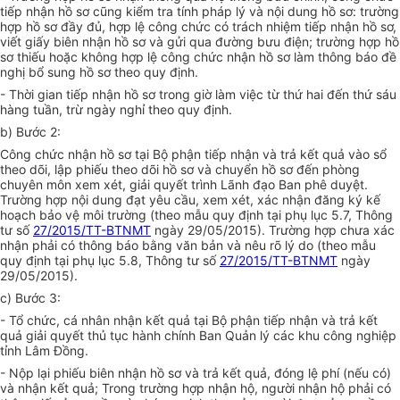
tiếp nhận h
ồ
sơ cũng kiểm tra tính pháp lý và nội dung hồ sơ: trường
hợp hồ sơ đầy đủ, hợp lệ công chức có trách nhiệm tiếp nhận hồ sơ,
viết giấy biên nhận hồ sơ và gửi qua đường bưu điện; trường h
ợ
p hồ
sơ thiếu hoặc không hợp lệ công chức nhận hồ sơ làm thông báo đề
nghị bổ sung hồ sơ theo quy định.
- Thời gian tiếp nhận hồ sơ trong giờ làm việc từ thứ hai đến thứ sáu
hàng tuần, trừ ngày nghỉ theo quy định.
b) Bước 2:
Công chức nhận hồ sơ tại Bộ phận tiếp nhận và trả kết quả vào sổ
theo dõi, lập phiếu theo dõi hồ sơ và chuyển hồ sơ đến phòng
chuyên môn xem xét, giải quyết trình Lãnh đạo Ban phê duyệt.
Trường hợp nội dung đạt yêu cầu, xem xét, xác nhận đăng ký kế
hoạch bảo vệ môi trường (theo mẫu quy định tại phụ lục 5.7, Thông
tư số
27/2015/TT-BTNMT
ngày 29/05/2015). Trường h
ợ
p chưa xác
nhận phải có thông báo bằng văn bản và nêu rõ lý do (theo mẫu
quy định tại phụ lục 5.8, Thông tư số
27/2015/TT-BTNMT
ngày
29/05/2015).
c) Bước 3:
- Tổ chức, cá nhân nhận kết quả tại Bộ phận tiếp nhận và trả kết
quả giải quyết thủ tục hành chính Ban Quản lý các khu công nghiệp
tỉnh Lâm Đồng.
- Nộp lại phiếu biên nhận hồ sơ và trả kết quả, đóng lệ phí (nếu có)
và nhận kết quả; Trong trường h
ợ
p nhận hộ, người nhận hộ phải có