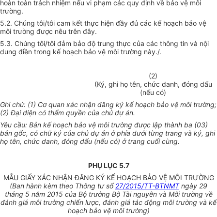
hoàn toàn trách nhiệm nếu vi phạm các quy định về bảo vệ môi
trường.
5.2. Chúng tôi/tôi cam kết thực hiện đầy đủ các kế hoạch bảo vệ
môi trường được nêu trên đây.
5.3. Chúng tôi/tôi đảm bảo độ trung thực của các thông tin và nội
dung điền trong kế hoạch bảo vệ môi trường này./.
(2)
(Ký, ghi họ tên, chức danh, đóng dấu
(nếu có)
Ghi chú: (1) Cơ quan xác nhận đăng ký kế hoạch bảo vệ môi trường;
(2) Đại diện có thẩm quyền của chủ dự án.
Yêu cầu: Bản kế hoạch bảo vệ môi trường được lập thành ba (03)
bản gốc, có chữ ký của chủ dự án ở phía dưới từng trang và ký, ghi
họ tên, chức danh, đóng dấu (nếu có) ở trang cuối cùng.
PHỤ LỤC 5.7
MẪU GIẤY XÁC NHẬN ĐĂNG KÝ KẾ HOẠCH BẢO VỆ MÔI TRƯỜNG
(Ban hành kèm theo Thông tư số
27/2015/TT-BTNMT
ngày 29
tháng 5 năm 2015 của Bộ trưởng Bộ Tài nguyên và Môi trường về
đánh giá môi trường chiến lược, đánh giá tác động môi trường và kế
hoạch bảo vệ môi trường)