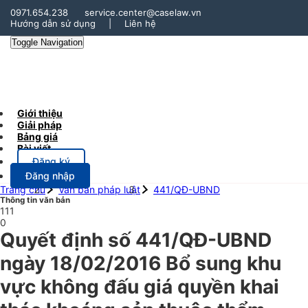
0971.654.238
service.center@caselaw.vn
Hướng dẫn sử dụng
|
Liên hệ
Toggle Navigation
Giới thiệu
Giải pháp
Bảng giá
Bài viết
Đăng ký
Đăng nhập
Trang chủ
Văn bản pháp luật
441/QĐ-UBND
Thông tin văn bản
111
0
Quyết định số 441/QĐ-UBND
ngày 18/02/2016 Bổ sung khu
vực không đấu giá quyền khai