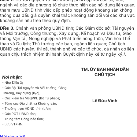
ngành và các địa phương tổ chức thực hiện các nội dung liên quan,
tham mưu UBND tỉnh việc cấp phép hoạt động k
hoán
g sản không
thông qua đấu giá quyền khai thác k
hoán
g sản đối với các khu vực
k
hoán
g sản nêu trên theo quy định.
Điều 3.
Chánh văn phòng UBND tỉnh; Các Giám đốc sở: Tài nguyên
và Môi trường, Công thương, Xây dựng, K
ế
hoạch và Đầu tư, Giao
thông Vận tải, Nông nghiệp và Phát triển nông thôn, Văn hóa Thể
thao và Du lịch; Thủ trưởng các ban, ngành liên quan; Chủ tịch
UBND các huyện, thị xã, thành phố và các tổ chức, cá nhân có liên
quan chịu trách nhiệm thi hành Quyết định này kể từ ngày ký./.
TM. ỦY BAN NHÂN DÂN
CHỦ TỊCH
Nơi nhận:
- Như Điều 3;
- Các Bộ: Tài nguyên và Môi trường, Công
Thương, Xây dựng (b/c);
- C
ụ
c kiểm tra VBQPPL (Bộ Tư pháp);
Lê Đức Vinh
- Tổng cục Địa chất và K
hoán
g sản;
- Thường trực HĐND tỉnh (b/c);
- Các PCT UBND tỉnh;
- Trung tâm Công báo tỉnh;
- Lưu VT+HN.
Nội dung VB