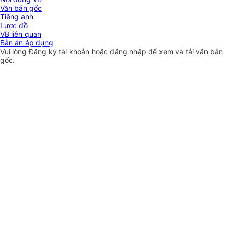
Văn bản gốc
Tiếng anh
Lược đồ
VB liên quan
Bản án áp dụng
Vui lòng
Đăng ký
tài khoản hoặc
đăng nhập
để xem và tải văn bản
gốc.