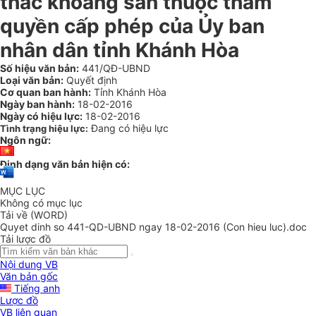
thác khoáng sản thuộc thẩm
quyền cấp phép của Ủy ban
nhân dân tỉnh Khánh Hòa
Số hiệu văn bản:
441/QĐ-UBND
Loại văn bản:
Quyết định
Cơ quan ban hành:
Tỉnh Khánh Hòa
Ngày ban hành:
18-02-2016
Ngày có hiệu lực:
18-02-2016
Đang có hiệu lực
Tình trạng hiệu lực:
Ngôn ngữ:
Định dạng văn bản hiện có:
MỤC LỤC
Không có mục lục
Tải về (WORD)
Quyet dinh so 441-QD-UBND ngay 18-02-2016 (Con hieu luc).doc
Tải lược đồ
Nội dung VB
Văn bản gốc
Tiếng anh
Lược đồ
VB liên quan