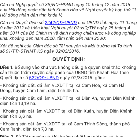
Căn cứ Nghị quyết số 38/NQ-HĐND ngày 10 tháng 12 năm 2015
của Hội đồng nhân dân tỉnh Khánh Hòa về Nghị quyết kỳ họp thứ 11
Hội đồng
nhân dân
tỉnh khóa V;
Căn cứ Quyết định số
2242/QĐ-UBND
của UBND tỉnh ngày 11
tháng
9 năm 2012 về triển khai Nghị quyết 02-NQ/TW ngày 25 tháng 4
năm 2011 của Bộ Chính trị về định hướng chiến lược và công nghiệp
khai k
hoán
g đến năm 2020, tầm nhìn đến năm 2030;
Xét đề nghị của Giám đốc sở Tài nguyên và Môi trường tại Tờ trình
số 91/TTr-STNMT-KS ngày 02/02/2016,
QUYẾT ĐỊNH:
Điều 1.
Bổ sung vào khu vực không đấu giá quyền khai thác k
hoán
g
sản thuộc thẩm quyền cấp phép của UBND tỉnh Khánh Hòa theo
Quyết định số
522/QĐ-UBND
ngày 02/3/2015, gồm:
- K
hoán
g sản đất, đá làm VLXDTT tại xã Cam Hòa, xã Cam Hải
Đông, huyện Cam Lâm, diện tích 45 ha.
- K
hoán
g sản đất, đá làm VLXDTT tại xã Diên An, huyện Diên Khánh,
diện tích 13,19 ha.
- K
hoán
g sản cát làm VLXDTT tại xã Diên Xuân, huyện Diên Khánh,
diện tích 6,6 ha.
- K
hoán
g sản cát làm VLXDTT tại xã Cam Thịnh Đông, thành phố
Cam Ranh, diện tích 7,8 ha.
Điều 2.
Sở Tài nguyên và Môi trường phối hợp với các sở, ban,