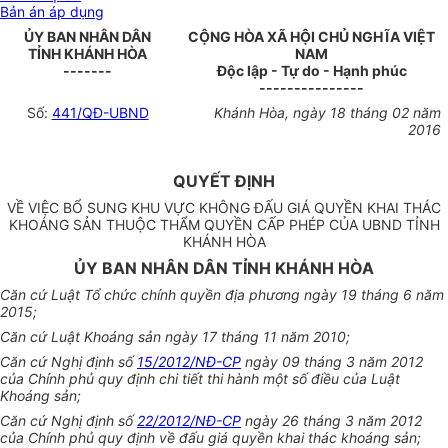
Bản án áp dụng
ỦY BAN NHÂN DÂN
CỘNG HÒA XÃ HỘI CHỦ NGHĨA VIỆT
TỈNH KHÁNH HÒA
NAM
-------
Độc lập - Tự do - Hạnh phúc
---------------
Số:
441/QĐ-UBND
Khánh Hòa
, ngày
18
tháng
02
năm
2016
QUYẾT ĐỊNH
VỀ VIỆC BỔ SUNG KHU VỰC KHÔNG ĐẤU GIÁ QUYỀN KHAI THÁC
KHOÁNG SẢN THUỘC THẨM QUYỀN CẤP PHÉP CỦA UBND TỈNH
KHÁNH H
ÒA
ỦY BAN NHÂN DÂN TỈNH KHÁNH HÒA
Căn cứ Luật Tổ chức chính quyền địa phương ngày 19 tháng 6 năm
2015;
Căn cứ Luật K
hoán
g sản ngày 17 tháng 11 năm 2010;
Căn cứ Nghị định số
15/2012/NĐ-CP
ngày 09 tháng 3 năm 2012
của
Chính phủ
quy định chi tiết thi hành một số điều của Luật
K
hoán
g sản;
Căn cứ Nghị định số
22/2012/NĐ-CP
ngày 26 tháng 3 năm 2012
của
Chính phủ
quy định
về đấu giá quyền khai thác k
hoán
g sản;